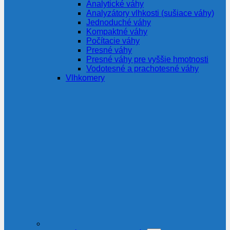
Analytické váhy
Analyzátory vlhkosti (sušiace váhy)
Jednoduché váhy
Kompaktné váhy
Počítacie váhy
Presné váhy
Presné váhy pre vyššie hmotnosti
Vodotesné a prachotesné váhy
Vlhkomery