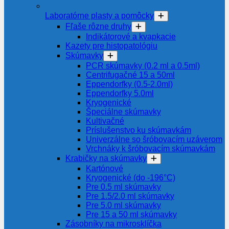
Laboratórne plasty a pomôcky
Fľaše rôzne druhy
Indikátorové a kvapkacie
Kazety pre histopatológiu
Skúmavky
PCR skúmavky (0.2 ml a 0.5ml)
Centrifugačné 15 a 50ml
Eppendorfky (0.5-2.0ml)
Eppendorfky 5.0ml
Kryogenické
Špeciálne skúmavky
Kultivačné
Príslušenstvo ku skúmavkám
Univerzálne so šróbovacím uzáverom
Vrchnáky k šróbovacím skúmavkám
Krabičky na skúmavky
Kartónové
Kryogenické (do -196°C)
Pre 0.5 ml skúmavky
Pre 1.5/2.0 ml skúmavky
Pre 5.0 ml skúmavky
Pre 15 a 50 ml skúmavky
Zásobníky na mikrosklíčka