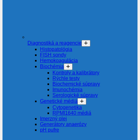
Diagnostiká a reagencie
Histopatológia
FISH sondy
Hemokoagulácia
Biochémia
Kontroly a kalibrátory
Rýchle testy
Biochemické súpravy
Imunochémia
Serologické súpravy
Genetické médiá
Cytogenetika
RPMI1640 médiá
Imerzný olej
Generátory anaerózy
pH pufre