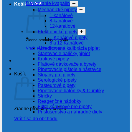
Dávkovanie kvapalín
Košík /
0.00
€
Mechanické pipety
1-kanálové
8-kanálové
12-kanálové
Elektronické pipety
1-Kanálové pipety
Žiadne produkty v košíku.
8 a 12 Kanálové
Akreditovaná kalibrácia pipiet
Vrátiť sa do obchodu
Štartovacie balíčky pipiet
Krokové pipety
Fľašové dávkovače a byrety
Pipetovacie pištole a nástavce
Košík
Stojany pre pipety
Serologické pipety
Pasteurové pipety
Pipetovacie balóniky & Cumlíky
Stričky
Reagenčné nádobky
Filtre kónusové pre pipety
Žiadne produkty v košíku.
Príslušenstvo a náhradné diely
Vrátiť sa do obchodu