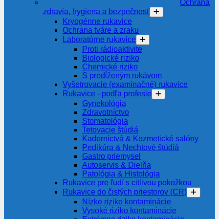
Ochrana
zdravia, hygiena a bezpečnosť
Kryogénne rukavice
Ochrana tváre a zraku
Laboratórne rukavice
Proti rádioaktivite
Biologické riziko
Chemické riziko
S predĺženým rukávom
Vyšetrovacie (examinačné) rukavice
Rukavice - podľa profesie
Gynekológia
Zdravotníctvo
Stomatológia
Tetovacie štúdiá
Kaderníctvá & Kozmetické salóny
Pedikúra & Nechtové štúdiá
Gastro priemysel
Autoservis & Dielňa
Patológia & Histológia
Rukavice pre ľudí s citlivou pokožkou
Rukavice do čistých priestorov (CR)
Nízke riziko kontaminácie
Vysoké riziko kontaminácie