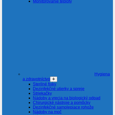
Monitorovanie teploty
Hygiena
a zdravotníctvo
Sterilné fixky
Dezinfekčné utierky a spreje
Striekačky
Nádoby a vrecia na biologický odpad
Chirurgické nástroje a pomôcky
Dezinfekčné samolepiace rohože
Nádoby na moč