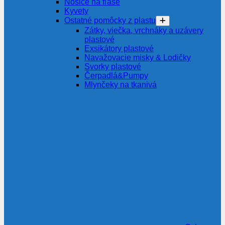
Nosiče na fľaše
Kyvety
Ostatné pomôcky z plastu
Zátky, viečka, vrchnáky a uzávery
plastové
Exsikátory plastové
Navažovacie misky & Lodičky
Svorky plastové
Čerpadlá&Pumpy
Mlynčeky na tkanivá