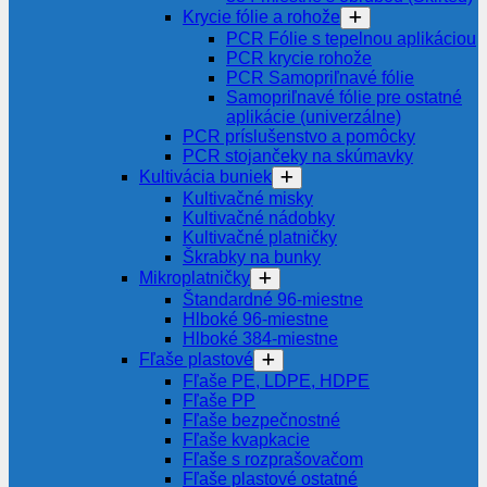
Krycie fólie a rohože
PCR Fólie s tepelnou aplikáciou
PCR krycie rohože
PCR Samopriľnavé fólie
Samopriľnavé fólie pre ostatné
aplikácie (univerzálne)
PCR príslušenstvo a pomôcky
PCR stojančeky na skúmavky
Kultivácia buniek
Kultivačné misky
Kultivačné nádobky
Kultivačné platničky
Škrabky na bunky
Mikroplatničky
Štandardné 96-miestne
Hlboké 96-miestne
Hlboké 384-miestne
Fľaše plastové
Fľaše PE, LDPE, HDPE
Fľaše PP
Fľaše bezpečnostné
Fľaše kvapkacie
Fľaše s rozprašovačom
Fľaše plastové ostatné