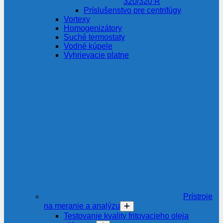
320/320 R
Príslušenstvo pre centrifúgy
Vortexy
Homogenizátory
Suché termostaty
Vodné kúpele
Vyhrievacie platne
Prístroje
na meranie a analýzu
Testovanie kvality fritovacieho oleja