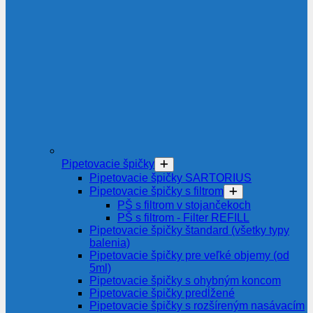
Pipetovacie špičky
Pipetovacie špičky SARTORIUS
Pipetovacie špičky s filtrom
PŠ s filtrom v stojančekoch
PŠ s filtrom - Filter REFILL
Pipetovacie špičky štandard (všetky typy
balenia)
Pipetovacie špičky pre veľké objemy (od
5ml)
Pipetovacie špičky s ohybným koncom
Pipetovacie špičky predĺžené
Pipetovacie špičky s rozšíreným nasávacím