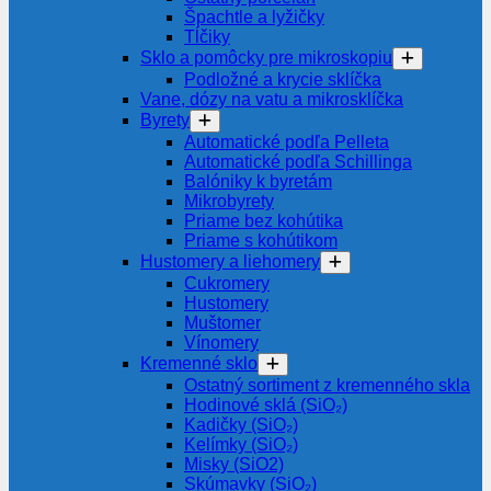
Špachtle a lyžičky
Tĺčiky
Sklo a pomôcky pre mikroskopiu
Podložné a krycie sklíčka
Vane, dózy na vatu a mikrosklíčka
Byrety
Automatické podľa Pelleta
Automatické podľa Schillinga
Balóniky k byretám
Mikrobyrety
Priame bez kohútika
Priame s kohútikom
Hustomery a liehomery
Cukromery
Hustomery
Muštomer
Vínomery
Kremenné sklo
Ostatný sortiment z kremenného skla
Hodinové sklá (SiO₂)
Kadičky (SiO₂)
Kelímky (SiO₂)
Misky (SiO2)
Skúmavky (SiO₂)