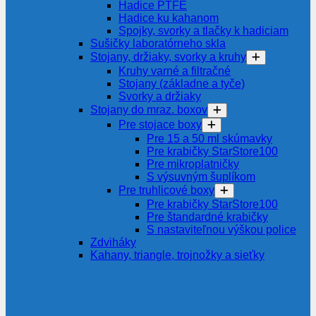
Hadice PTFE
Hadice ku kahanom
Spojky, svorky a tlačky k hadiciam
Sušičky laboratórneho skla
Stojany, držiaky, svorky a kruhy
Kruhy varné a filtračné
Stojany (základne a tyče)
Svorky a držiaky
Stojany do mraz. boxov
Pre stojace boxy
Pre 15 a 50 ml skúmavky
Pre krabičky StarStore100
Pre mikroplatničky
S výsuvným šuplíkom
Pre truhlicové boxy
Pre krabičky StarStore100
Pre štandardné krabičky
S nastaviteľnou výškou police
Zdviháky
Kahany, triangle, trojnožky a sieťky