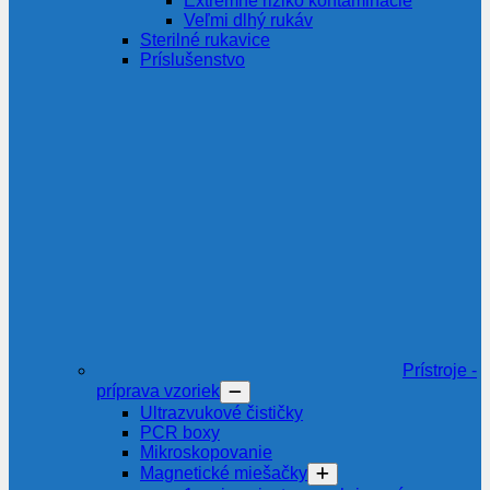
Extrémne riziko kontaminácie
Veľmi dlhý rukáv
Sterilné rukavice
Príslušenstvo
Prístroje -
príprava vzoriek
Ultrazvukové čističky
PCR boxy
Mikroskopovanie
Magnetické miešačky