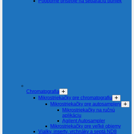
Podporné prístroje na separáciu buniek
Chromatografia
Mikrostriekačky pre chromatografiu
Mikrostriekačky pre autosamplery
Mikrostriekačky na ručnú
aplikáciu
Agilent Autosampler
Mikrostriekačky pre veľké objemy
Vialky, inserty, vrchnáky a septá ND8