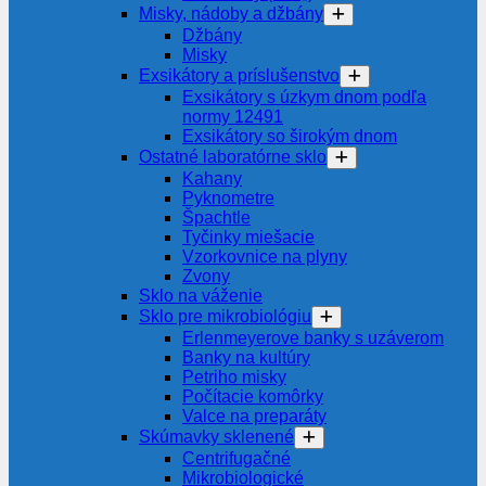
Misky, nádoby a džbány
Džbány
Misky
Exsikátory a príslušenstvo
Exsikátory s úzkym dnom podľa
normy 12491
Exsikátory so širokým dnom
Ostatné laboratórne sklo
Kahany
Pyknometre
Špachtle
Tyčinky miešacie
Vzorkovnice na plyny
Zvony
Sklo na váženie
Sklo pre mikrobiológiu
Erlenmeyerove banky s uzáverom
Banky na kultúry
Petriho misky
Počítacie komôrky
Valce na preparáty
Skúmavky sklenené
Centrifugačné
Mikrobiologické