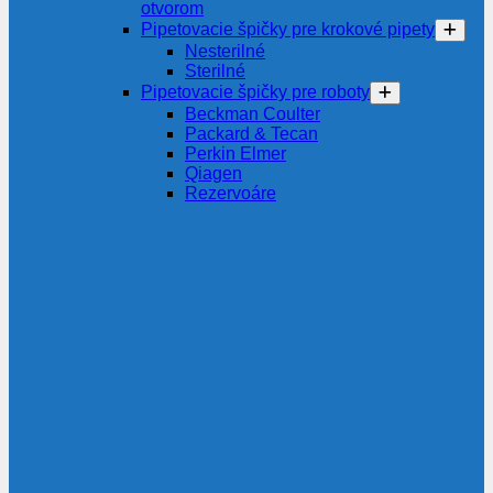
otvorom
Pipetovacie špičky pre krokové pipety
Nesterilné
Sterilné
Pipetovacie špičky pre roboty
Beckman Coulter
Packard & Tecan
Perkin Elmer
Qiagen
Rezervoáre