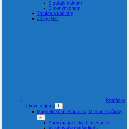
S guľatým dnom
S rovným dnom
Trubice a kapiláry
Zátky (NZ)
Pomôcky
z kovu a gumy
Magnetické miešadielka, Miešacie tyčinky
Sady magnetických miešadiel
Vyťahovače miešadielok