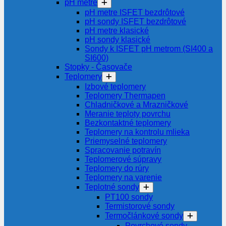
pH metre
pH metre ISFET bezdrôtové
pH sondy ISFET bezdrôtové
pH metre klasické
pH sondy klasické
Sondy k ISFET pH metrom (SI400 a
SI600)
Stopky - Časovače
Teplomery
Izbové teplomery
Teplomery Thermapen
Chladničkové a Mrazničkové
Meranie teploty povrchu
Bezkontaktné teplomery
Teplomery na kontrolu mlieka
Priemyselné teplomery
Spracovanie potravín
Teplomerové súpravy
Teplomery do rúry
Teplomery na varenie
Teplotné sondy
PT100 sondy
Termistorové sondy
Termočlánkové sondy
Povrchové sondy