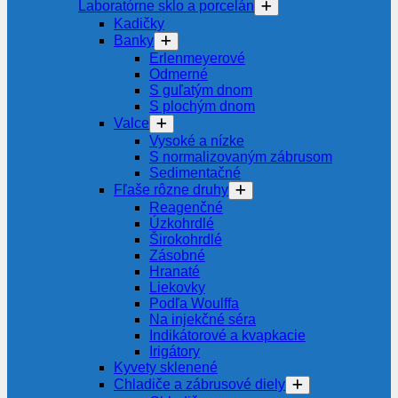
Laboratórne sklo a porcelán
Kadičky
Banky
Erlenmeyerové
Odmerné
S guľatým dnom
S plochým dnom
Valce
Vysoké a nízke
S normalizovaným zábrusom
Sedimentačné
Fľaše rôzne druhy
Reagenčné
Úzkohrdlé
Širokohrdlé
Zásobné
Hranaté
Liekovky
Podľa Woulffa
Na injekčné séra
Indikátorové a kvapkacie
Irigátory
Kyvety sklenené
Chladiče a zábrusové diely