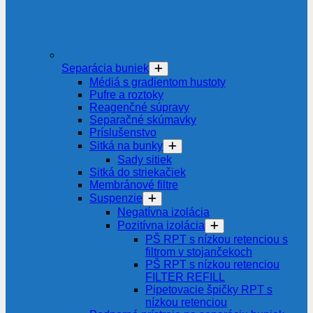
Separácia buniek
Médiá s gradientom hustoty
Pufre a roztoky
Reagenčné súpravy
Separačné skúmavky
Príslušenstvo
Sitká na bunky
Sady sitiek
Sitká do striekačiek
Membránové filtre
Suspenzie
Negatívna izolácia
Pozitívna izolácia
PŠ RPT s nízkou retenciou s
filtrom v stojančekoch
PŠ RPT s nízkou retenciou
FILTER REFILL
Pipetovacie špičky RPT s
nízkou retenciou