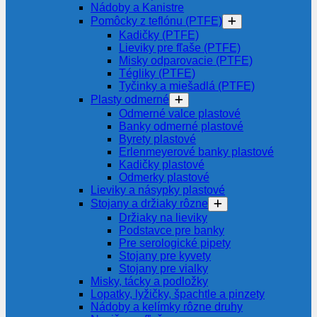
Nádoby a Kanistre
Pomôcky z teflónu (PTFE)
Kadičky (PTFE)
Lieviky pre fľaše (PTFE)
Misky odparovacie (PTFE)
Tégliky (PTFE)
Tyčinky a miešadlá (PTFE)
Plasty odmerné
Odmerné valce plastové
Banky odmerné plastové
Byrety plastové
Erlenmeyerové banky plastové
Kadičky plastové
Odmerky plastové
Lieviky a násypky plastové
Stojany a držiaky rôzne
Držiaky na lieviky
Podstavce pre banky
Pre serologické pipety
Stojany pre kyvety
Stojany pre vialky
Misky, tácky a podložky
Lopatky, lyžičky, špachtle a pinzety
Nádoby a kelímky rôzne druhy