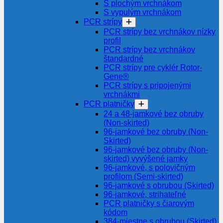
S plochým vrchnákom
S vypulým vrchnákom
PCR strípy
PCR strípy bez vrchnákov nízky
profil
PCR strípy bez vrchnákov
štandardné
PCR strípy pre cyklér Rotor-
Gene®
PCR strípy s pripojenými
vrchnákmi
PCR platničky
24 a 48-jamkové bez obruby
(Non-skirted)
96-jamkové bez obruby (Non-
Skirted)
96-jamkové bez obruby (Non-
skirted) vyvýšené jamky
96-jamkové, s polovičným
profilom (Semi-skirted)
96-jamkové s obrubou (Skirted)
96-jamkové, strihateľné
PCR platničky s čiarovým
kódom
384-miestne s obrubou (Skirted)