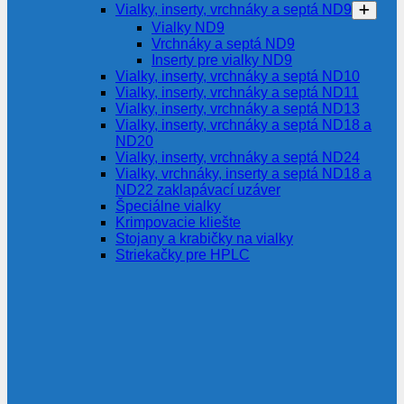
Vialky, inserty, vrchnáky a septá ND9
Vialky ND9
Vrchnáky a septá ND9
Inserty pre vialky ND9
Vialky, inserty, vrchnáky a septá ND10
Vialky, inserty, vrchnáky a septá ND11
Vialky, inserty, vrchnáky a septá ND13
Vialky, inserty, vrchnáky a septá ND18 a
ND20
Vialky, inserty, vrchnáky a septá ND24
Vialky, vrchnáky, inserty a septá ND18 a
ND22 zaklapávací uzáver
Špeciálne vialky
Krimpovacie kliešte
Stojany a krabičky na vialky
Striekačky pre HPLC