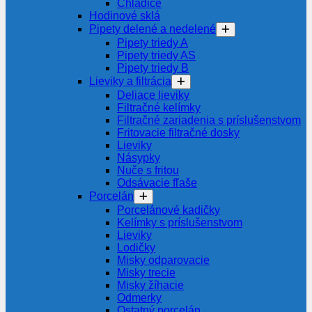
Chladiče
Hodinové sklá
Pipety delené a nedelené
Pipety triedy A
Pipety triedy AS
Pipety triedy B
Lieviky a filtrácia
Deliace lieviky
Filtračné kelímky
Filtračné zariadenia s príslušenstvom
Fritovacie filtračné dosky
Lieviky
Násypky
Nuče s fritou
Odsávacie fľaše
Porcelán
Porcelánové kadičky
Kelímky s príslušenstvom
Lieviky
Lodičky
Misky odparovacie
Misky trecie
Misky žíhacie
Odmerky
Ostatný porcelán