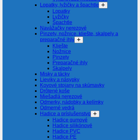
Lopatky, lyžičky a špachtle
Lopatky
Lyžičky
Špachtle
Navážačky nerezové
Pinzety, nožnice, kliešte, skalpely a
preparačné ihly
Kliešte
Nožnice
Pinzety
Preparačné ihly
Skalpely
Misky a tácky
Lieviky a násypky
Kovové stojany na skúmavky
Drôtené koše
Miešadlá nerezové
Odmerky, nádobky a kelímky
Odmerné vedrá
Hadice a príslušenstvo
Hadice gumové
Hadice silikónové
Hadice PVC
Hadice PE