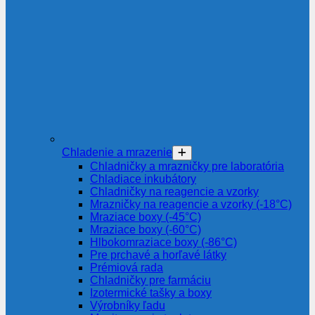
Chladenie a mrazenie
Chladničky a mrazničky pre laboratória
Chladiace inkubátory
Chladničky na reagencie a vzorky
Mrazničky na reagencie a vzorky (-18°C)
Mraziace boxy (-45°C)
Mraziace boxy (-60°C)
Hlbokomraziace boxy (-86°C)
Pre prchavé a horľavé látky
Prémiová rada
Chladničky pre farmáciu
Izotermické tašky a boxy
Výrobníky ľadu