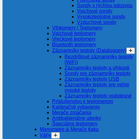
Sondy s rýchlou odozvou
Vpichové sondy
Vysokoteplotné sondy
Vzduchové sondy
Vlhkomery / Teplomery
Vpichové teplomery
Vreckové teplomery
Bluetooth teplomery
Záznamníky teploty (Dataloggery)
Bezdrôtové záznamníky teploty
(WiFi)
Záznamníky teploty a vlhkosti
Sondy pre záznamníky teploty
Záznamníky teploty USB
Záznamníky teploty pre veľmi
vysoké teploty
Záznamníky teploty vodotesné
Príslušenstvo k teplomerom
Kalibračné vybavenie
Merače zmáčania
Antibakteriálne utierky
Špeciálne teplomery
Manometre & Merače tlaku
Váhy