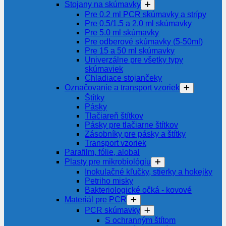
Stojany na skúmavky
Pre 0.2 ml PCR skúmavky a strípy
Pre 0.5/1.5 a 2.0 ml skúmavky
Pre 5.0 ml skúmavky
Pre odberové skúmavky (5-50ml)
Pre 15 a 50 ml skúmavky
Univerzálne pre všetky typy
skúmaviek
Chladiace stojančeky
Označovanie a transport vzoriek
Štítky
Pásky
Tlačiareň štítkov
Pásky pre tlačiarne štítkov
Zásobníky pre pásky a štítky
Transport vzoriek
Parafilm, fólie, alobal
Plasty pre mikrobiológiu
Inokulačné kľučky, stierky a hokejky
Petriho misky
Bakteriologické očká - kovové
Materiál pre PCR
PCR skúmavky
S ochranným štítom