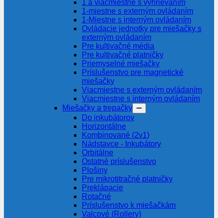
1 a viacmiestne s vyhrievaním
1-miestne s externým ovládaním
1-Miestne s interným ovládaním
Ovládacie jednotky pre miešačky s
externým ovládaním
Pre kultivačné média
Pre kultivačné platničky
Priemyselné miešačky
Príslušenstvo pre magnetické
miešačky
Viacmiestne s externým ovládaním
Viacmiestne s interným ovládaním
Miešačky a trepačky
Do inkubátorov
Horizontálne
Kombinované (2v1)
Nádstavce - Inkubátory
Orbitálne
Ostatné príslušenstvo
Plošiny
Pre mikrotitračné platničky
Preklápacie
Rotačné
Príslušenstvo k miešačkám
Valcové (Rollery)