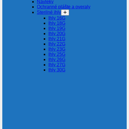
Návleky
Ochranné plášte a overaly
Sterilné ihly
Ihly 16G
Ihly 18G
Ihly 19G
Ihly 20G
Ihly 21G
Ihly 22G
Ihly 23G
Ihly 25G
Ihly 26G
Ihly 27G
Ihly 30G