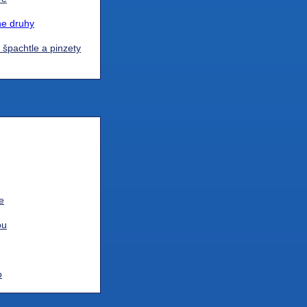
vé
ne druhy
, špachtle a pinzety
e
ou
o