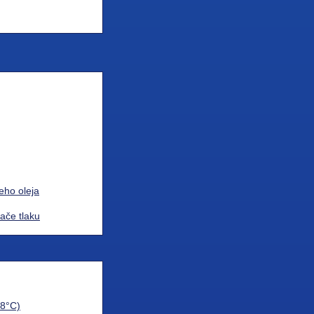
ieho oleja
če tlaku