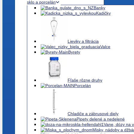
Príslušenstvo
Laboratórne
sklo a porcelán
Banky
Kadičky
Lieviky a filtrácia
Valce
Byrety
Fľaše rôzne druhy
Porcelán
Chladiče a zábrusové diely
Pipety delené a nedelené