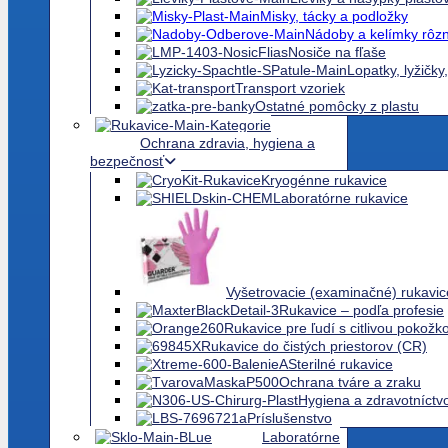
Pomôcky z teflónu (PTFE)
Plasty odmerné
Lieviky a násypky plasto
Misky, tácky a podložky
Nádoby a kelímky rôz
Nosiče na fľaše
Lopatky, lyžičky
Transport vzoriek
Ostatné pomôcky z plastu
Ochrana zdravia, hygiena a
bezpečnosť
Kryogénne rukavice
Laboratórne rukavice
Vyšetrovacie (examinačné) rukavic
Rukavice – podľa profesie
Rukavice pre ľudí s citlivou pokožk
Rukavice do čistých priestorov (CR)
Sterilné rukavice
Ochrana tváre a zraku
Hygiena a zdravotníctv