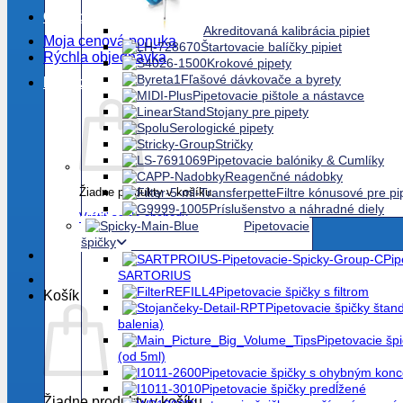
Obľúbené položky
Akreditovaná kalibrácia pipiet
Moja cenová ponuka
Štartovacie balíčky pipiet
Rýchla objednávka
Krokové pipety
Fľašové dávkovače a byrety
Košík /
0.00
€
Pipetovacie pištole a nástavce
Stojany pre pipety
Serologické pipety
Stričky
Pipetovacie balóniky & Cumlíky
Reagenčné nádobky
Žiadne produkty v košíku.
Filtre kónusové pre pi
Príslušenstvo a náhradné diely
Vrátiť sa do obchodu
Pipetovacie
špičky
Pip
SARTORIUS
Pipetovacie špičky s filtrom
Košík
Pipetovacie špičky štand
balenia)
Pipetovacie šp
(od 5ml)
Pipetovacie špičky s ohybným kon
Pipetovacie špičky predĺžené
Žiadne produkty v košíku.