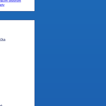
ávacím otvorom
ety
íčka