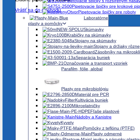
Pipetovacie špičky s rozšíreným nas
Pipetovacie špičky pre krokové pip
Vrátiť sa do obchodu
Pipetovacie špičky pre roboty
Laboratórne
plasty a pomôcky
Skúmavky
Krabičky na skúmavky
Stojany na skúmavky
Stojany a držiaky rôzne
Zásobníky na mikroskl
Separácia buniek
Označovanie a transport vzoriek
Parafilm, fólie, alobal
Plasty pre mikrobiológiu
Materiál pre PCR
Kultivácia buniek
Mikroplatničky
Fľaše plastové
Nádoby a Kanistre
Kyvety