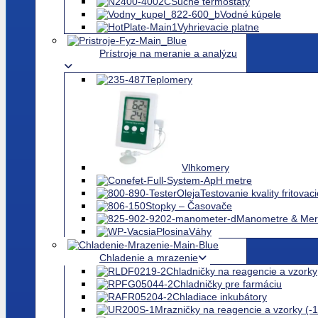
Vortexy
Homogenizátory
Suché termostaty
Vodné kúpele
Vyhrievacie platne
Prístroje na meranie a analýzu
Teplomery
Vlhkomery
pH metre
Testovanie kvality fritovac
Stopky – Časovače
Manometre & Mera
Váhy
Chladenie a mrazenie
Chladničky na reagencie a vzorky
Chladničky pre farmáciu