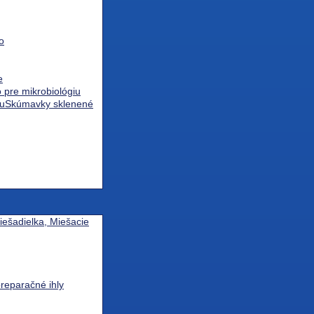
atu a mikrosklíčka
ny
o
e
o pre mikrobiológiu
Skúmavky sklenené
ešadielka, Miešacie