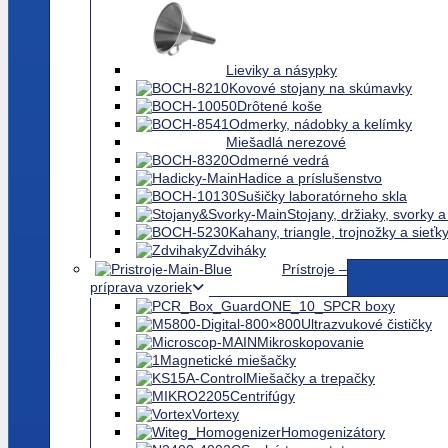
Pinzety, nožnice, kliešte, skalpely a 
Misky a tácky
Lieviky a násypky
Kovové stojany na skúmavky
Drôtené koše
Odmerky, nádobky a kelímky
Miešadlá nerezové
Odmerné vedrá
Hadice a príslušenstvo
Sušičky laboratórneho skla
Stojany, držiaky, svorky a
Kahany, triangle, trojnožky a sieťk
Zdviháky
Prístroje –
príprava vzoriek
PCR boxy
Ultrazvukové čističky
Mikroskopovanie
Magnetické miešačky
Miešačky a trepačky
Centrifúgy