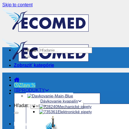
Skip to content
Hľadať:
Zobraziť kategórie
Zľavy %
PRODUKTY
Dávkovanie kvapalín
Hľadať:
Mechanické pipety
Elektronické pipety
Prihlásenie / Registrovať sa