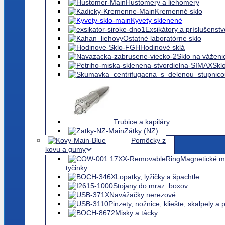
Vane, dózy na v
Misky, nádoby a džbá
Hustomery a liehomery
Kremenné sklo
Kyvety sklenené
Exsikátory a príslušenstv
Ostatné laboratórne sklo
Hodinové sklá
Sklo na váženi
Skl
Trubice a kapiláry
Zátky (NZ)
Pomôcky z
kovu a gumy
Magnetické mi
tyčinky
Lopatky, lyžičky a špachtle
Stojany do mraz. boxov
Navážačky nerezové