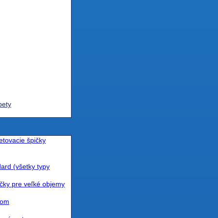
pety
etovacie špičky
ard (všetky typy
ičky pre veľké objemy
com