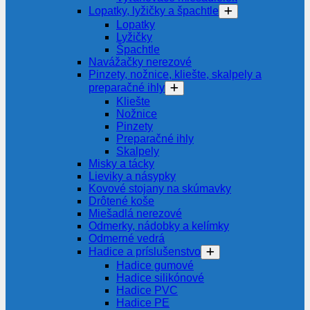
Lopatky, lyžičky a špachtle
Lopatky
Lyžičky
Špachtle
Navážačky nerezové
Pinzety, nožnice, kliešte, skalpely a
preparačné ihly
Kliešte
Nožnice
Pinzety
Preparačné ihly
Skalpely
Misky a tácky
Lieviky a násypky
Kovové stojany na skúmavky
Drôtené koše
Miešadlá nerezové
Odmerky, nádobky a kelímky
Odmerné vedrá
Hadice a príslušenstvo
Hadice gumové
Hadice silikónové
Hadice PVC
Hadice PE