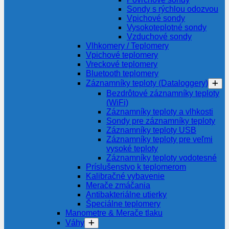
Sondy s rýchlou odozvou
Vpichové sondy
Vysokoteplotné sondy
Vzduchové sondy
Vlhkomery / Teplomery
Vpichové teplomery
Vreckové teplomery
Bluetooth teplomery
Záznamníky teploty (Dataloggery)
Bezdrôtové záznamníky teploty
(WiFi)
Záznamníky teploty a vlhkosti
Sondy pre záznamníky teploty
Záznamníky teploty USB
Záznamníky teploty pre veľmi
vysoké teploty
Záznamníky teploty vodotesné
Príslušenstvo k teplomerom
Kalibračné vybavenie
Merače zmáčania
Antibakteriálne utierky
Špeciálne teplomery
Manometre & Merače tlaku
Váhy