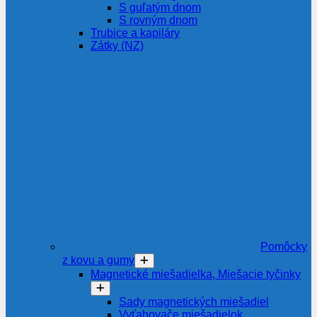
S guľatým dnom
S rovným dnom
Trubice a kapiláry
Zátky (NZ)
Pomôcky
z kovu a gumy
Magnetické miešadielka, Miešacie tyčinky
Sady magnetických miešadiel
Vyťahovače miešadielok