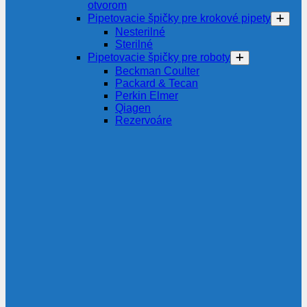
otvorom
Pipetovacie špičky pre krokové pipety
Nesterilné
Sterilné
Pipetovacie špičky pre roboty
Beckman Coulter
Packard & Tecan
Perkin Elmer
Qiagen
Rezervoáre