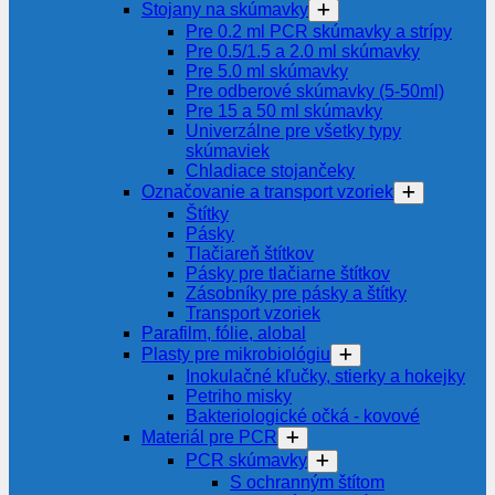
Stojany na skúmavky
Pre 0.2 ml PCR skúmavky a strípy
Pre 0.5/1.5 a 2.0 ml skúmavky
Pre 5.0 ml skúmavky
Pre odberové skúmavky (5-50ml)
Pre 15 a 50 ml skúmavky
Univerzálne pre všetky typy
skúmaviek
Chladiace stojančeky
Označovanie a transport vzoriek
Štítky
Pásky
Tlačiareň štítkov
Pásky pre tlačiarne štítkov
Zásobníky pre pásky a štítky
Transport vzoriek
Parafilm, fólie, alobal
Plasty pre mikrobiológiu
Inokulačné kľučky, stierky a hokejky
Petriho misky
Bakteriologické očká - kovové
Materiál pre PCR
PCR skúmavky
S ochranným štítom