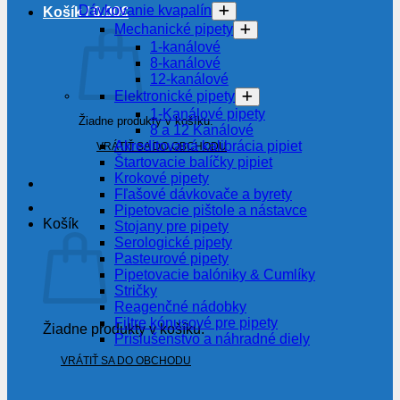
Dávkovanie kvapalín
Košík /
0.00
€
Mechanické pipety
1-kanálové
8-kanálové
12-kanálové
Elektronické pipety
1-Kanálové pipety
Žiadne produkty v košíku.
8 a 12 Kanálové
Akreditovaná kalibrácia pipiet
VRÁTIŤ SA DO OBCHODU
Štartovacie balíčky pipiet
Krokové pipety
Fľašové dávkovače a byrety
Pipetovacie pištole a nástavce
Košík
Stojany pre pipety
Serologické pipety
Pasteurové pipety
Pipetovacie balóniky & Cumlíky
Stričky
Reagenčné nádobky
Filtre kónusové pre pipety
Žiadne produkty v košíku.
Príslušenstvo a náhradné diely
VRÁTIŤ SA DO OBCHODU