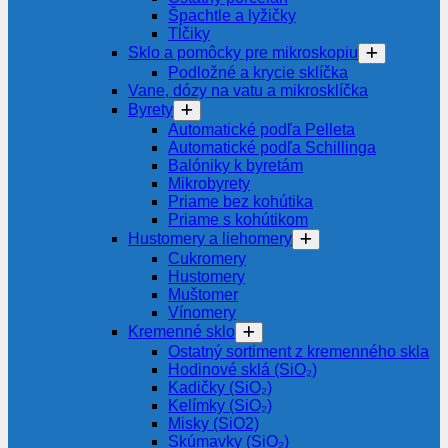
Špachtle a lyžičky
Tĺčiky
Sklo a pomôcky pre mikroskopiu
Podložné a krycie sklíčka
Vane, dózy na vatu a mikrosklíčka
Byrety
Automatické podľa Pelleta
Automatické podľa Schillinga
Balóniky k byretám
Mikrobyrety
Priame bez kohútika
Priame s kohútikom
Hustomery a liehomery
Cukromery
Hustomery
Muštomer
Vínomery
Kremenné sklo
Ostatný sortiment z kremenného skla
Hodinové sklá (SiO₂)
Kadičky (SiO₂)
Kelímky (SiO₂)
Misky (SiO2)
Skúmavky (SiO₂)