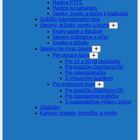
Hadice PTFE
Hadice ku kahanom
Spojky, svorky a tlačky k hadiciam
Sušičky laboratórneho skla
Stojany, držiaky, svorky a kruhy
Kruhy varné a filtračné
Stojany (základne a tyče)
Svorky a držiaky
Stojany do mraz. boxov
Pre stojace boxy
Pre 15 a 50 ml skúmavky
Pre krabičky StarStore100
Pre mikroplatničky
S výsuvným šuplíkom
Pre truhlicové boxy
Pre krabičky StarStore100
Pre štandardné krabičky
S nastaviteľnou výškou police
Zdviháky
Kahany, triangle, trojnožky a sieťky