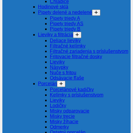
Chladiče
Hodinové sklá
Pipety delené a nedelené
Pipety triedy A
Pipety triedy AS
Pipety triedy B
Lieviky a filtrácia
Deliace lieviky
Filtračné kelímky
Filtračné zariadenia s príslušenstvom
Fritovacie filtračné dosky
Lieviky
Násypky
Nuče s fritou
Odsávacie fľaše
Porcelán
Porcelánové kadičky
Kelímky s príslušenstvom
Lieviky
Lodičky
Misky odparovacie
Misky trecie
Misky žíhacie
Odmerky
Ostatný porcelán