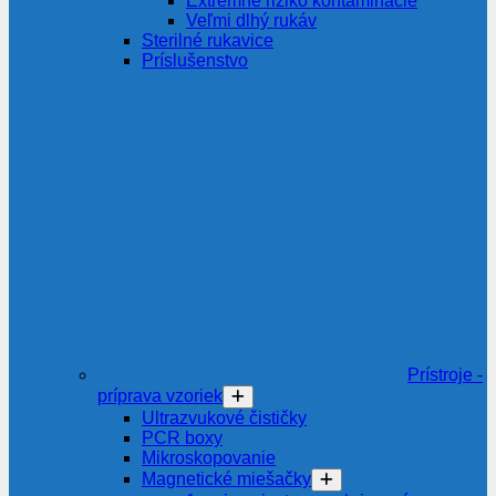
Extrémne riziko kontaminácie
Veľmi dlhý rukáv
Sterilné rukavice
Príslušenstvo
Prístroje -
príprava vzoriek
Ultrazvukové čističky
PCR boxy
Mikroskopovanie
Magnetické miešačky