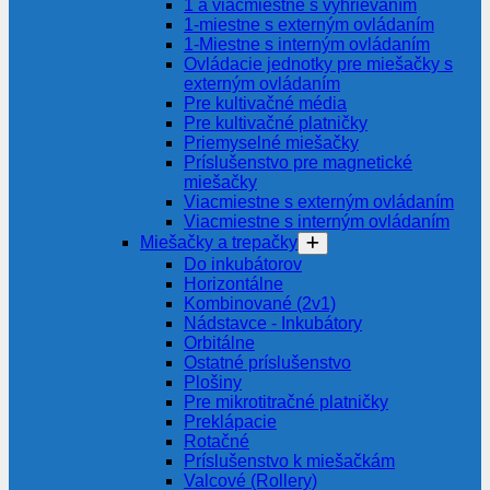
1 a viacmiestne s vyhrievaním
1-miestne s externým ovládaním
1-Miestne s interným ovládaním
Ovládacie jednotky pre miešačky s
externým ovládaním
Pre kultivačné média
Pre kultivačné platničky
Priemyselné miešačky
Príslušenstvo pre magnetické
miešačky
Viacmiestne s externým ovládaním
Viacmiestne s interným ovládaním
Miešačky a trepačky
Do inkubátorov
Horizontálne
Kombinované (2v1)
Nádstavce - Inkubátory
Orbitálne
Ostatné príslušenstvo
Plošiny
Pre mikrotitračné platničky
Preklápacie
Rotačné
Príslušenstvo k miešačkám
Valcové (Rollery)