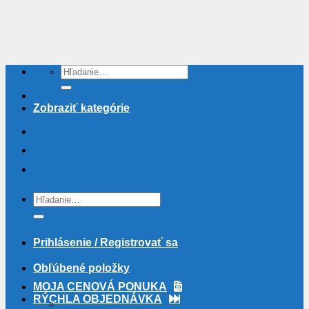
Skip
to
content
Hľadať:
Zobraziť kategórie
Hľadať:
Prihlásenie / Registrovať sa
Obľúbené položky
MOJA CENOVÁ PONUKA
RÝCHLA OBJEDNÁVKA