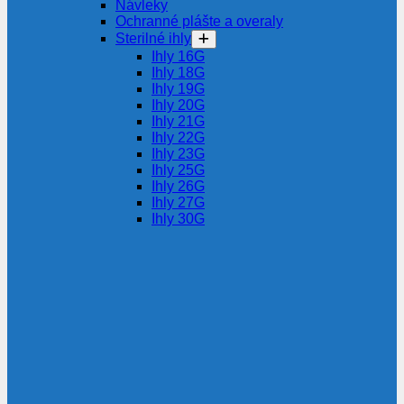
Návleky
Ochranné plášte a overaly
Sterilné ihly
Ihly 16G
Ihly 18G
Ihly 19G
Ihly 20G
Ihly 21G
Ihly 22G
Ihly 23G
Ihly 25G
Ihly 26G
Ihly 27G
Ihly 30G