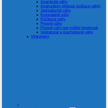
Analytické váhy
Analyzátory vlhkosti (sušiace váhy)
Jednoduché váhy
Kompaktné váhy
Počítacie váhy
Presné váhy
Presné váhy pre vyššie hmotnosti
Vodotesné a prachotesné váhy
Vlhkomery