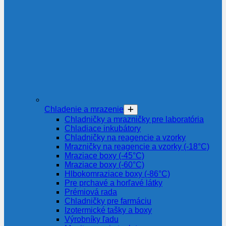
Chladenie a mrazenie
Chladničky a mrazničky pre laboratória
Chladiace inkubátory
Chladničky na reagencie a vzorky
Mrazničky na reagencie a vzorky (-18°C)
Mraziace boxy (-45°C)
Mraziace boxy (-60°C)
Hlbokomraziace boxy (-86°C)
Pre prchavé a horľavé látky
Prémiová rada
Chladničky pre farmáciu
Izotermické tašky a boxy
Výrobníky ľadu