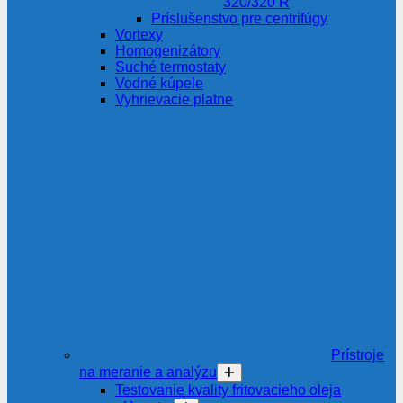
320/320 R
Príslušenstvo pre centrifúgy
Vortexy
Homogenizátory
Suché termostaty
Vodné kúpele
Vyhrievacie platne
Prístroje
na meranie a analýzu
Testovanie kvality fritovacieho oleja