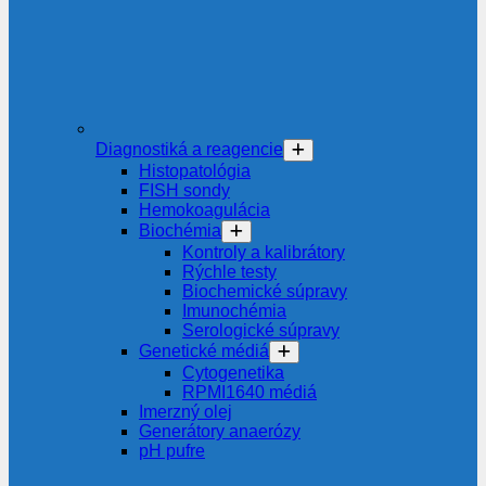
Diagnostiká a reagencie
Histopatológia
FISH sondy
Hemokoagulácia
Biochémia
Kontroly a kalibrátory
Rýchle testy
Biochemické súpravy
Imunochémia
Serologické súpravy
Genetické médiá
Cytogenetika
RPMI1640 médiá
Imerzný olej
Generátory anaerózy
pH pufre