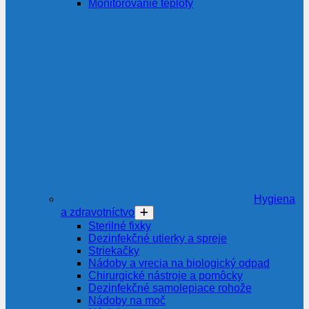
Monitorovanie teploty
Hygiena
a zdravotníctvo
Sterilné fixky
Dezinfekčné utierky a spreje
Striekačky
Nádoby a vrecia na biologický odpad
Chirurgické nástroje a pomôcky
Dezinfekčné samolepiace rohože
Nádoby na moč