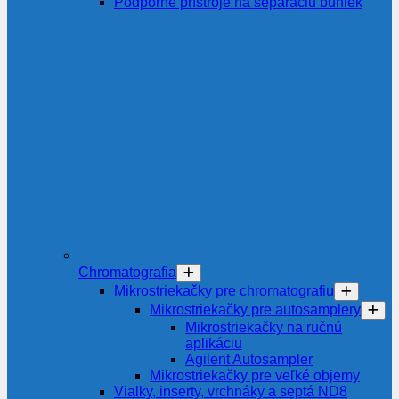
Podporné prístroje na separáciu buniek
Chromatografia
Mikrostriekačky pre chromatografiu
Mikrostriekačky pre autosamplery
Mikrostriekačky na ručnú
aplikáciu
Agilent Autosampler
Mikrostriekačky pre veľké objemy
Vialky, inserty, vrchnáky a septá ND8