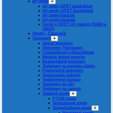
pH metre
pH metre ISFET bezdrôtové
pH sondy ISFET bezdrôtové
pH metre klasické
pH sondy klasické
Sondy k ISFET pH metrom (SI400 a
SI600)
Stopky - Časovače
Teplomery
Izbové teplomery
Teplomery Thermapen
Chladničkové a Mrazničkové
Meranie teploty povrchu
Bezkontaktné teplomery
Teplomery na kontrolu mlieka
Priemyselné teplomery
Spracovanie potravín
Teplomerové súpravy
Teplomery do rúry
Teplomery na varenie
Teplotné sondy
PT100 sondy
Termistorové sondy
Termočlánkové sondy
Povrchové sondy