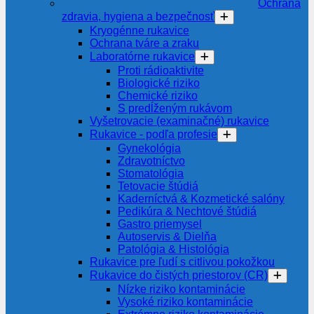
Ochrana
zdravia, hygiena a bezpečnosť
Kryogénne rukavice
Ochrana tváre a zraku
Laboratórne rukavice
Proti rádioaktivite
Biologické riziko
Chemické riziko
S predĺženým rukávom
Vyšetrovacie (examinačné) rukavice
Rukavice - podľa profesie
Gynekológia
Zdravotníctvo
Stomatológia
Tetovacie štúdiá
Kaderníctvá & Kozmetické salóny
Pedikúra & Nechtové štúdiá
Gastro priemysel
Autoservis & Dielňa
Patológia & Histológia
Rukavice pre ľudí s citlivou pokožkou
Rukavice do čistých priestorov (CR)
Nízke riziko kontaminácie
Vysoké riziko kontaminácie