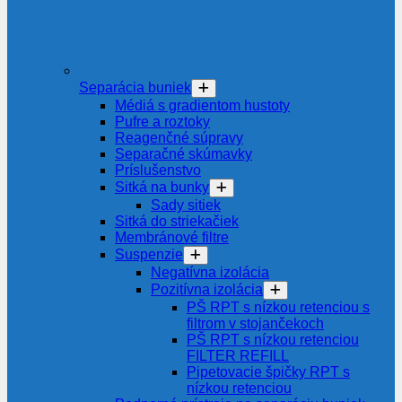
Separácia buniek
Médiá s gradientom hustoty
Pufre a roztoky
Reagenčné súpravy
Separačné skúmavky
Príslušenstvo
Sitká na bunky
Sady sitiek
Sitká do striekačiek
Membránové filtre
Suspenzie
Negatívna izolácia
Pozitívna izolácia
PŠ RPT s nízkou retenciou s
filtrom v stojančekoch
PŠ RPT s nízkou retenciou
FILTER REFILL
Pipetovacie špičky RPT s
nízkou retenciou