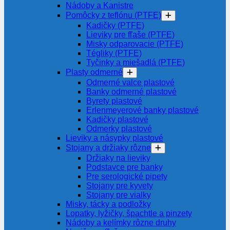
Nádoby a Kanistre
Pomôcky z teflónu (PTFE)
Kadičky (PTFE)
Lieviky pre fľaše (PTFE)
Misky odparovacie (PTFE)
Tégliky (PTFE)
Tyčinky a miešadlá (PTFE)
Plasty odmerné
Odmerné valce plastové
Banky odmerné plastové
Byrety plastové
Erlenmeyerové banky plastové
Kadičky plastové
Odmerky plastové
Lieviky a násypky plastové
Stojany a držiaky rôzne
Držiaky na lieviky
Podstavce pre banky
Pre serologické pipety
Stojany pre kyvety
Stojany pre vialky
Misky, tácky a podložky
Lopatky, lyžičky, špachtle a pinzety
Nádoby a kelímky rôzne druhy