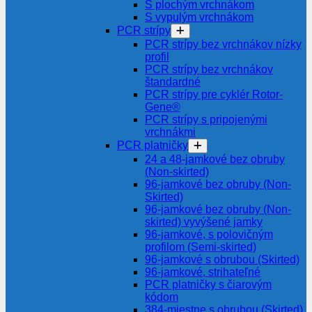
S plochým vrchnákom
S vypulým vrchnákom
PCR strípy
PCR strípy bez vrchnákov nízky
profil
PCR strípy bez vrchnákov
štandardné
PCR strípy pre cyklér Rotor-
Gene®
PCR strípy s pripojenými
vrchnákmi
PCR platničky
24 a 48-jamkové bez obruby
(Non-skirted)
96-jamkové bez obruby (Non-
Skirted)
96-jamkové bez obruby (Non-
skirted) vyvýšené jamky
96-jamkové, s polovičným
profilom (Semi-skirted)
96-jamkové s obrubou (Skirted)
96-jamkové, strihateľné
PCR platničky s čiarovým
kódom
384-miestne s obrubou (Skirted)