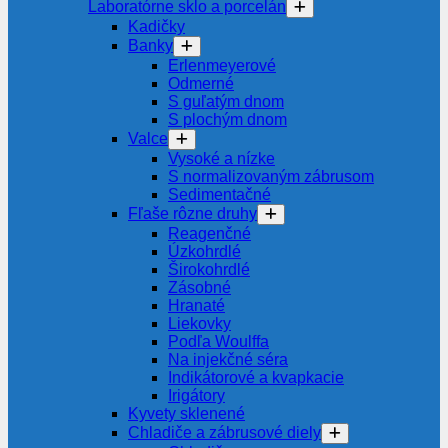
Laboratórne sklo a porcelán
Kadičky
Banky
Erlenmeyerové
Odmerné
S guľatým dnom
S plochým dnom
Valce
Vysoké a nízke
S normalizovaným zábrusom
Sedimentačné
Fľaše rôzne druhy
Reagenčné
Úzkohrdlé
Širokohrdlé
Zásobné
Hranaté
Liekovky
Podľa Woulffa
Na injekčné séra
Indikátorové a kvapkacie
Irigátory
Kyvety sklenené
Chladiče a zábrusové diely