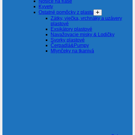
Nosiče na fľaše
Kyvety
Ostatné pomôcky z plastu
Zátky, viečka, vrchnáky a uzávery
plastové
Exsikátory plastové
Navažovacie misky & Lodičky
Svorky plastové
Čerpadlá&Pumpy
Mlynčeky na tkanivá