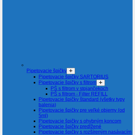
Pipetovacie špičky
Pipetovacie špičky SARTORIUS
Pipetovacie špičky s filtrom
PŠ s filtrom v stojančekoch
PŠ s filtrom - Filter REFILL
Pipetovacie špičky štandard (všetky typy
balenia)
Pipetovacie špičky pre veľké objemy (od
5ml)
Pipetovacie špičky s ohybným koncom
Pipetovacie špičky predĺžené
Pipetovacie špičky s rozšíreným nasávacím