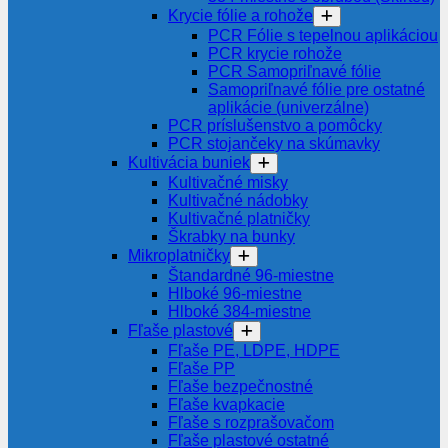
Krycie fólie a rohože
PCR Fólie s tepelnou aplikáciou
PCR krycie rohože
PCR Samopriľnavé fólie
Samopriľnavé fólie pre ostatné
aplikácie (univerzálne)
PCR príslušenstvo a pomôcky
PCR stojančeky na skúmavky
Kultivácia buniek
Kultivačné misky
Kultivačné nádobky
Kultivačné platničky
Škrabky na bunky
Mikroplatničky
Štandardné 96-miestne
Hlboké 96-miestne
Hlboké 384-miestne
Fľaše plastové
Fľaše PE, LDPE, HDPE
Fľaše PP
Fľaše bezpečnostné
Fľaše kvapkacie
Fľaše s rozprašovačom
Fľaše plastové ostatné