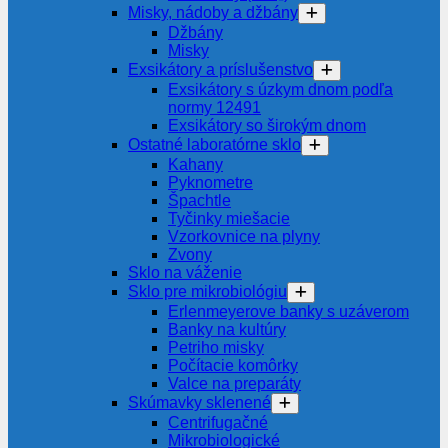
Misky, nádoby a džbány
Džbány
Misky
Exsikátory a príslušenstvo
Exsikátory s úzkym dnom podľa
normy 12491
Exsikátory so širokým dnom
Ostatné laboratórne sklo
Kahany
Pyknometre
Špachtle
Tyčinky miešacie
Vzorkovnice na plyny
Zvony
Sklo na váženie
Sklo pre mikrobiológiu
Erlenmeyerove banky s uzáverom
Banky na kultúry
Petriho misky
Počítacie komôrky
Valce na preparáty
Skúmavky sklenené
Centrifugačné
Mikrobiologické