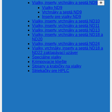
Vialky, inserty, vrchnáky a septá ND9
Vialky ND9
Vrchnáky a septá ND9
Inserty pre vialky ND9
Vialky, inserty, vrchnáky a septá ND10
Vialky, inserty, vrchnáky a septá ND11
Vialky, inserty, vrchnáky a septá ND13
Vialky, inserty, vrchnáky a septá ND18 a
ND20
Vialky, inserty, vrchnáky a septá ND24
Vialky, vrchnáky, inserty a septá ND18 a
ND22 zaklapávací uzáver
Špeciálne vialky
Krimpovacie kliešte
Stojany a krabičky na vialky
Striekačky pre HPLC