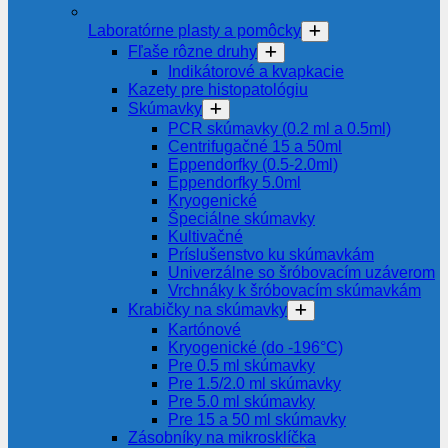
Laboratórne plasty a pomôcky
Fľaše rôzne druhy
Indikátorové a kvapkacie
Kazety pre histopatológiu
Skúmavky
PCR skúmavky (0.2 ml a 0.5ml)
Centrifugačné 15 a 50ml
Eppendorfky (0.5-2.0ml)
Eppendorfky 5.0ml
Kryogenické
Špeciálne skúmavky
Kultivačné
Príslušenstvo ku skúmavkám
Univerzálne so šróbovacím uzáverom
Vrchnáky k šróbovacím skúmavkám
Krabičky na skúmavky
Kartónové
Kryogenické (do -196°C)
Pre 0.5 ml skúmavky
Pre 1.5/2.0 ml skúmavky
Pre 5.0 ml skúmavky
Pre 15 a 50 ml skúmavky
Zásobníky na mikrosklíčka