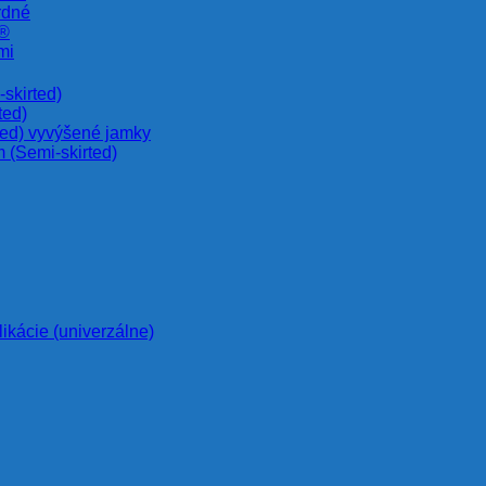
rdné
e®
mi
skirted)
ted)
ted) vyvýšené jamky
 (Semi-skirted)
likácie (univerzálne)