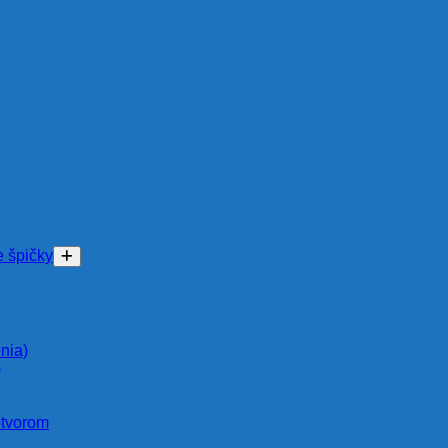
e špičky
nia)
)
otvorom