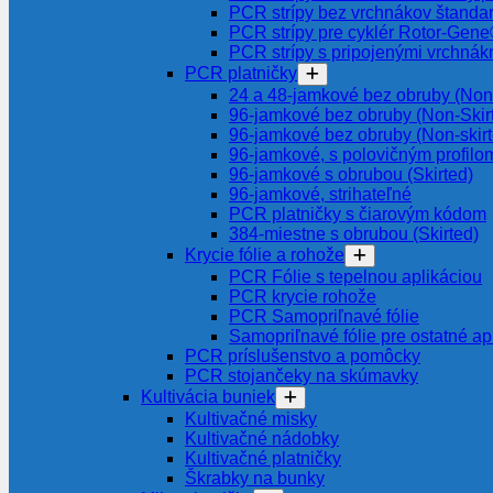
PCR strípy bez vrchnákov štanda
PCR strípy pre cyklér Rotor-Gen
PCR strípy s pripojenými vrchnák
PCR platničky
24 a 48-jamkové bez obruby (Non-
96-jamkové bez obruby (Non-Skir
96-jamkové bez obruby (Non-skir
96-jamkové, s polovičným profilom
96-jamkové s obrubou (Skirted)
96-jamkové, strihateľné
PCR platničky s čiarovým kódom
384-miestne s obrubou (Skirted)
Krycie fólie a rohože
PCR Fólie s tepelnou aplikáciou
PCR krycie rohože
PCR Samopriľnavé fólie
Samopriľnavé fólie pre ostatné ap
PCR príslušenstvo a pomôcky
PCR stojančeky na skúmavky
Kultivácia buniek
Kultivačné misky
Kultivačné nádobky
Kultivačné platničky
Škrabky na bunky