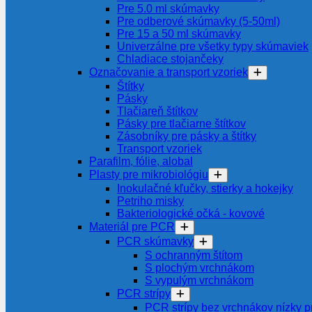
Pre 5.0 ml skúmavky
Pre odberové skúmavky (5-50ml)
Pre 15 a 50 ml skúmavky
Univerzálne pre všetky typy skúmaviek
Chladiace stojančeky
Označovanie a transport vzoriek
Štítky
Pásky
Tlačiareň štítkov
Pásky pre tlačiarne štítkov
Zásobníky pre pásky a štítky
Transport vzoriek
Parafilm, fólie, alobal
Plasty pre mikrobiológiu
Inokulačné kľučky, stierky a hokejky
Petriho misky
Bakteriologické očká - kovové
Materiál pre PCR
PCR skúmavky
S ochranným štítom
S plochým vrchnákom
S vypulým vrchnákom
PCR strípy
PCR strípy bez vrchnákov nízky pr