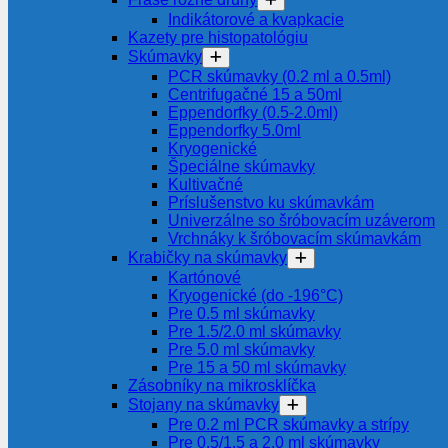
Indikátorové a kvapkacie
Kazety pre histopatológiu
Skúmavky
PCR skúmavky (0.2 ml a 0.5ml)
Centrifugačné 15 a 50ml
Eppendorfky (0.5-2.0ml)
Eppendorfky 5.0ml
Kryogenické
Špeciálne skúmavky
Kultivačné
Príslušenstvo ku skúmavkám
Univerzálne so šróbovacím uzáverom
Vrchnáky k šróbovacím skúmavkám
Krabičky na skúmavky
Kartónové
Kryogenické (do -196°C)
Pre 0.5 ml skúmavky
Pre 1.5/2.0 ml skúmavky
Pre 5.0 ml skúmavky
Pre 15 a 50 ml skúmavky
Zásobníky na mikrosklíčka
Stojany na skúmavky
Pre 0.2 ml PCR skúmavky a strípy
Pre 0.5/1.5 a 2.0 ml skúmavky