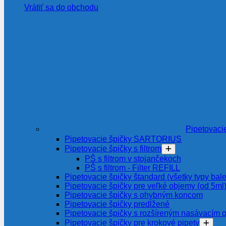
Vrátiť sa do obchodu
Pipetovaci
Pipetovacie špičky SARTORIUS
Pipetovacie špičky s filtrom
PŠ s filtrom v stojančekoch
PŠ s filtrom - Filter REFILL
Pipetovacie špičky štandard (všetky typy bale
Pipetovacie špičky pre veľké objemy (od 5ml
Pipetovacie špičky s ohybným koncom
Pipetovacie špičky predĺžené
Pipetovacie špičky s rozšíreným nasávacím 
Pipetovacie špičky pre krokové pipety