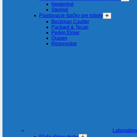
Nesterilné
Sterilné
Pipetovacie špičky pre roboty
Beckman Coulter
Packard & Tecan
Perkin Elmer
Qiagen
Rezervoáre
Laboratórn
Fľaše rôzne druhy