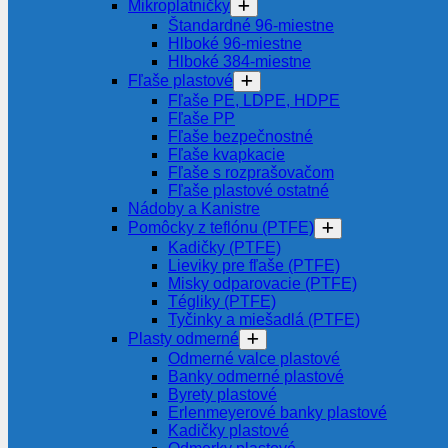
Mikroplatničky
Štandardné 96-miestne
Hlboké 96-miestne
Hlboké 384-miestne
Fľaše plastové
Fľaše PE, LDPE, HDPE
Fľaše PP
Fľaše bezpečnostné
Fľaše kvapkacie
Fľaše s rozprašovačom
Fľaše plastové ostatné
Nádoby a Kanistre
Pomôcky z teflónu (PTFE)
Kadičky (PTFE)
Lieviky pre fľaše (PTFE)
Misky odparovacie (PTFE)
Tégliky (PTFE)
Tyčinky a miešadlá (PTFE)
Plasty odmerné
Odmerné valce plastové
Banky odmerné plastové
Byrety plastové
Erlenmeyerové banky plastové
Kadičky plastové