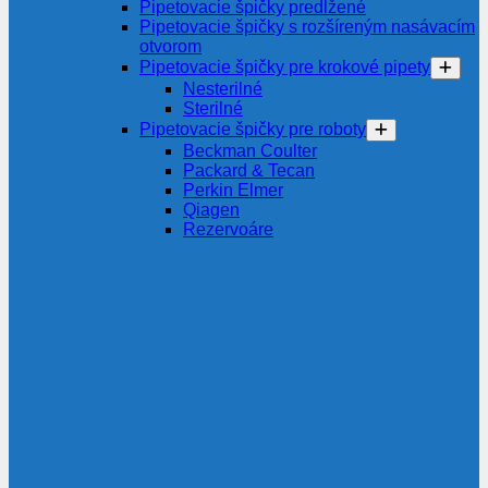
Pipetovacie špičky predĺžené
Pipetovacie špičky s rozšíreným nasávacím
otvorom
Pipetovacie špičky pre krokové pipety
Nesterilné
Sterilné
Pipetovacie špičky pre roboty
Beckman Coulter
Packard & Tecan
Perkin Elmer
Qiagen
Rezervoáre