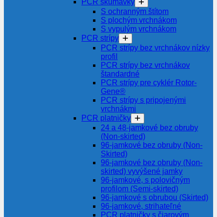
PCR skúmavky
S ochranným štítom
S plochým vrchnákom
S vypulým vrchnákom
PCR strípy
PCR strípy bez vrchnákov nízky
profil
PCR strípy bez vrchnákov
štandardné
PCR strípy pre cyklér Rotor-
Gene®
PCR strípy s pripojenými
vrchnákmi
PCR platničky
24 a 48-jamkové bez obruby
(Non-skirted)
96-jamkové bez obruby (Non-
Skirted)
96-jamkové bez obruby (Non-
skirted) vyvýšené jamky
96-jamkové, s polovičným
profilom (Semi-skirted)
96-jamkové s obrubou (Skirted)
96-jamkové, strihateľné
PCR platničky s čiarovým