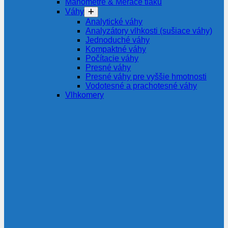
Manometre & Merače tlaku
Váhy
Analytické váhy
Analyzátory vlhkosti (sušiace váhy)
Jednoduché váhy
Kompaktné váhy
Počítacie váhy
Presné váhy
Presné váhy pre vyššie hmotnosti
Vodotesné a prachotesné váhy
Vlhkomery