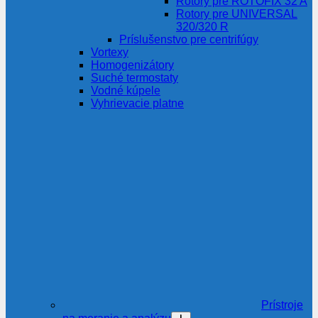
Rotory pre ROTOFIX 32 A
Rotory pre UNIVERSAL
320/320 R
Príslušenstvo pre centrifúgy
Vortexy
Homogenizátory
Suché termostaty
Vodné kúpele
Vyhrievacie platne
Prístroje