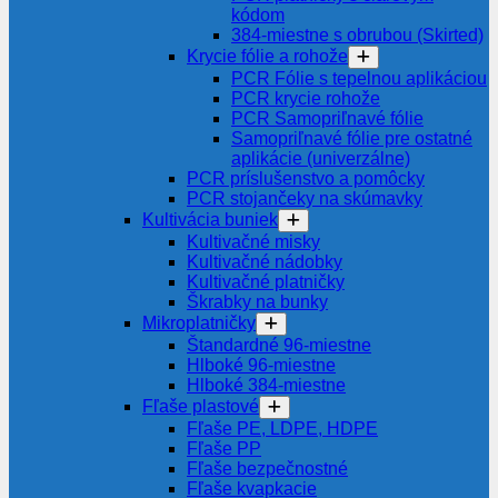
kódom
384-miestne s obrubou (Skirted)
Krycie fólie a rohože
PCR Fólie s tepelnou aplikáciou
PCR krycie rohože
PCR Samopriľnavé fólie
Samopriľnavé fólie pre ostatné
aplikácie (univerzálne)
PCR príslušenstvo a pomôcky
PCR stojančeky na skúmavky
Kultivácia buniek
Kultivačné misky
Kultivačné nádobky
Kultivačné platničky
Škrabky na bunky
Mikroplatničky
Štandardné 96-miestne
Hlboké 96-miestne
Hlboké 384-miestne
Fľaše plastové
Fľaše PE, LDPE, HDPE
Fľaše PP
Fľaše bezpečnostné
Fľaše kvapkacie