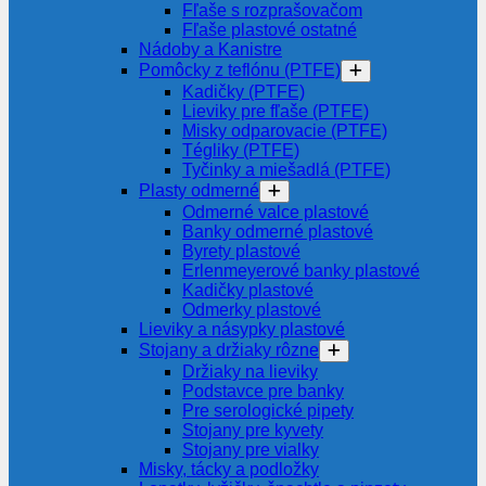
Fľaše s rozprašovačom
Fľaše plastové ostatné
Nádoby a Kanistre
Pomôcky z teflónu (PTFE)
Kadičky (PTFE)
Lieviky pre fľaše (PTFE)
Misky odparovacie (PTFE)
Tégliky (PTFE)
Tyčinky a miešadlá (PTFE)
Plasty odmerné
Odmerné valce plastové
Banky odmerné plastové
Byrety plastové
Erlenmeyerové banky plastové
Kadičky plastové
Odmerky plastové
Lieviky a násypky plastové
Stojany a držiaky rôzne
Držiaky na lieviky
Podstavce pre banky
Pre serologické pipety
Stojany pre kyvety
Stojany pre vialky
Misky, tácky a podložky