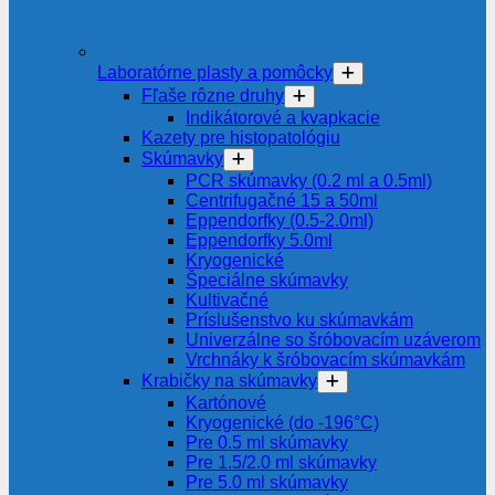
Laboratórne plasty a pomôcky
Fľaše rôzne druhy
Indikátorové a kvapkacie
Kazety pre histopatológiu
Skúmavky
PCR skúmavky (0.2 ml a 0.5ml)
Centrifugačné 15 a 50ml
Eppendorfky (0.5-2.0ml)
Eppendorfky 5.0ml
Kryogenické
Špeciálne skúmavky
Kultivačné
Príslušenstvo ku skúmavkám
Univerzálne so šróbovacím uzáverom
Vrchnáky k šróbovacím skúmavkám
Krabičky na skúmavky
Kartónové
Kryogenické (do -196°C)
Pre 0.5 ml skúmavky
Pre 1.5/2.0 ml skúmavky
Pre 5.0 ml skúmavky