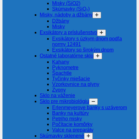
Misky (SiO2)
Skúmavky (SiO₂)
Misky, nádoby a džbány
Džbány
Misky
Exsikátory a príslušenstvo
Exsikátory s úzkym dnom podľa
normy 12491
Exsikátory so širokým dnom
Ostatné laboratórne sklo
Kahany
Pyknometre
Špachtle
Tyčinky miešacie
Vzorkovnice na plyny
Zvony
Sklo na váženie
Sklo pre mikrobiológiu
Erlenmeyerove banky s uzáverom
Banky na kultúry
Petriho misky
Počítacie komôrky
Valce na preparáty
Skúmavky sklenené