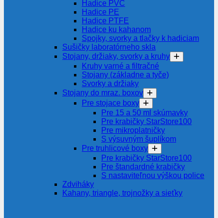
Hadice PVC
Hadice PE
Hadice PTFE
Hadice ku kahanom
Spojky, svorky a tlačky k hadiciam
Sušičky laboratórneho skla
Stojany, držiaky, svorky a kruhy
Kruhy varné a filtračné
Stojany (základne a tyče)
Svorky a držiaky
Stojany do mraz. boxov
Pre stojace boxy
Pre 15 a 50 ml skúmavky
Pre krabičky StarStore100
Pre mikroplatničky
S výsuvným šuplíkom
Pre truhlicové boxy
Pre krabičky StarStore100
Pre štandardné krabičky
S nastaviteľnou výškou police
Zdviháky
Kahany, triangle, trojnožky a sieťky