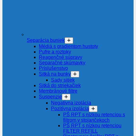
Separácia buniek
Médiá s gradientom hustoty
Pufre a roztoky
Reagenčné súpravy
Separačné skúmavky
Príslušenstvo
Sitká na bunky
Sady sitiek
Sitká do striekačiek
Membránové filtre
Suspenzie
Negatívna izolácia
Pozitívna izolácia
PŠ RPT s nízkou retenciou s
filtrom v stojančekoch
PŠ RPT s nízkou retenciou
FILTER REFILL