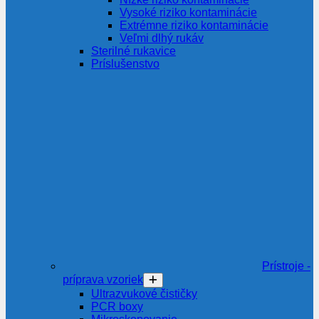
Vysoké riziko kontaminácie
Extrémne riziko kontaminácie
Veľmi dlhý rukáv
Sterilné rukavice
Príslušenstvo
Prístroje -
príprava vzoriek
Ultrazvukové čističky
PCR boxy