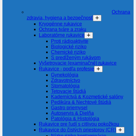
Ochrana
zdravia, hygiena a bezpečnosť
Kryogénne rukavice
Ochrana tváre a zraku
Laboratórne rukavice
Proti rádioaktivite
Biologické riziko
Chemické riziko
S predĺženým rukávom
Vyšetrovacie (examinačné) rukavice
Rukavice - podľa profesie
Gynekológia
Zdravotníctvo
Stomatológia
Tetovacie štúdiá
Kaderníctvá & Kozmetické salóny
Pedikúra & Nechtové štúdiá
Gastro priemysel
Autoservis & Dielňa
Patológia & Histológia
Rukavice pre ľudí s citlivou pokožkou
Rukavice do čistých priestorov (CR)
Nízke riziko kontaminácie