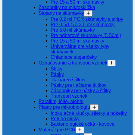
Pre 15 a 50 ml skúmavky
Zásobníky na mikrosklíčka
Stojany na skúmavky
Pre 0.2 ml PCR skúmavky a strípy
Pre 0.5/1.5 a 2.0 ml skúmavky
Pre 5.0 ml skúmavky
Pre odberové skúmavky (5-50ml)
Pre 15 a 50 ml skúmavky
Univerzálne pre všetky typy
skúmaviek
Chladiace stojančeky
Označovanie a transport vzoriek
Štítky
Pásky
Tlačiareň štítkov
Pásky pre tlačiarne štítkov
Zásobníky pre pásky a štítky
Transport vzoriek
Parafilm, fólie, alobal
Plasty pre mikrobiológiu
Inokulačné kľučky, stierky a hokejky
Petriho misky
Bakteriologické očká - kovové
Materiál pre PCR