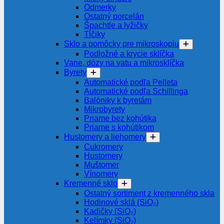
Odmerky
Ostatný porcelán
Špachtle a lyžičky
Tĺčiky
Sklo a pomôcky pre mikroskopiu
Podložné a krycie sklíčka
Vane, dózy na vatu a mikrosklíčka
Byrety
Automatické podľa Pelleta
Automatické podľa Schillinga
Balóniky k byretám
Mikrobyrety
Priame bez kohútika
Priame s kohútikom
Hustomery a liehomery
Cukromery
Hustomery
Muštomer
Vínomery
Kremenné sklo
Ostatný sortiment z kremenného skla
Hodinové sklá (SiO₂)
Kadičky (SiO₂)
Kelímky (SiO₂)