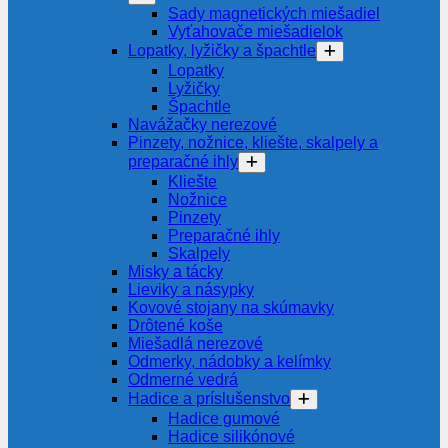
Sady magnetických miešadiel
Vyťahovače miešadielok
Lopatky, lyžičky a špachtle
Lopatky
Lyžičky
Špachtle
Navážačky nerezové
Pinzety, nožnice, kliešte, skalpely a
preparačné ihly
Kliešte
Nožnice
Pinzety
Preparačné ihly
Skalpely
Misky a tácky
Lieviky a násypky
Kovové stojany na skúmavky
Drôtené koše
Miešadlá nerezové
Odmerky, nádobky a kelímky
Odmerné vedrá
Hadice a príslušenstvo
Hadice gumové
Hadice silikónové