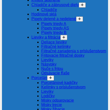
Kyvety sklenené
Chladiče a zábrusové diely
Chladiče
Hodinové sklá
Pipety delené a nedelené
Pipety triedy A
Pipety triedy AS
Pipety triedy B
Lieviky a filtrácia
Deliace lieviky
Filtračné kelímky
Filtračné zariadenia s príslušenstvom
Fritovacie filtračné dosky
Lieviky
Násypky
Nuče s fritou
Odsávacie fľaše
Porcelán
Porcelánové kadičky
Kelímky s príslušenstvom
Lieviky
Lodičky
Misky odparovacie
Misky trecie
Misky žíhacie