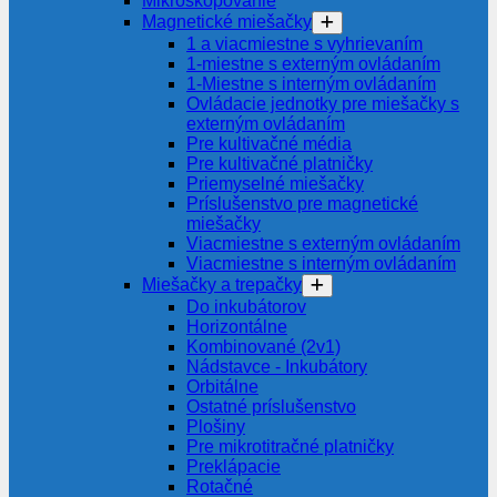
Mikroskopovanie
Magnetické miešačky
1 a viacmiestne s vyhrievaním
1-miestne s externým ovládaním
1-Miestne s interným ovládaním
Ovládacie jednotky pre miešačky s
externým ovládaním
Pre kultivačné média
Pre kultivačné platničky
Priemyselné miešačky
Príslušenstvo pre magnetické
miešačky
Viacmiestne s externým ovládaním
Viacmiestne s interným ovládaním
Miešačky a trepačky
Do inkubátorov
Horizontálne
Kombinované (2v1)
Nádstavce - Inkubátory
Orbitálne
Ostatné príslušenstvo
Plošiny
Pre mikrotitračné platničky
Preklápacie
Rotačné