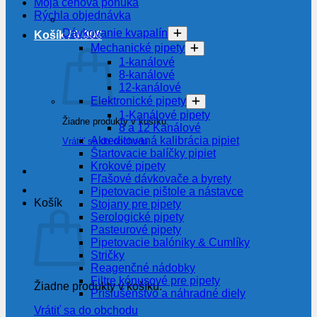
Moja cenová ponuka
Rýchla objednávka
Dávkovanie kvapalín
Košík /
0.00
€
Mechanické pipety
1-kanálové
8-kanálové
12-kanálové
Elektronické pipety
1-Kanálové pipety
Žiadne produkty v košíku.
8 a 12 Kanálové
Akreditovaná kalibrácia pipiet
Vrátiť sa do obchodu
Štartovacie balíčky pipiet
Krokové pipety
Fľašové dávkovače a byrety
Pipetovacie pištole a nástavce
Košík
Stojany pre pipety
Serologické pipety
Pasteurové pipety
Pipetovacie balóniky & Cumlíky
Stričky
Reagenčné nádobky
Filtre kónusové pre pipety
Žiadne produkty v košíku.
Príslušenstvo a náhradné diely
Vrátiť sa do obchodu