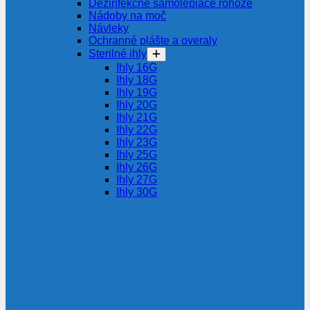
Dezinfekčné samolepiace rohože
Nádoby na moč
Návleky
Ochranné plášte a overaly
Sterilné ihly
Ihly 16G
Ihly 18G
Ihly 19G
Ihly 20G
Ihly 21G
Ihly 22G
Ihly 23G
Ihly 25G
Ihly 26G
Ihly 27G
Ihly 30G