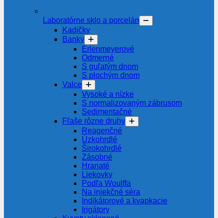
Laboratórne sklo a porcelán
Kadičky
Banky
Erlenmeyerové
Odmerné
S guľatým dnom
S plochým dnom
Valce
Vysoké a nízke
S normalizovaným zábrusom
Sedimentačné
Fľaše rôzne druhy
Reagenčné
Úzkohrdlé
Širokohrdlé
Zásobné
Hranaté
Liekovky
Podľa Woulffa
Na injekčné séra
Indikátorové a kvapkacie
Irigátory