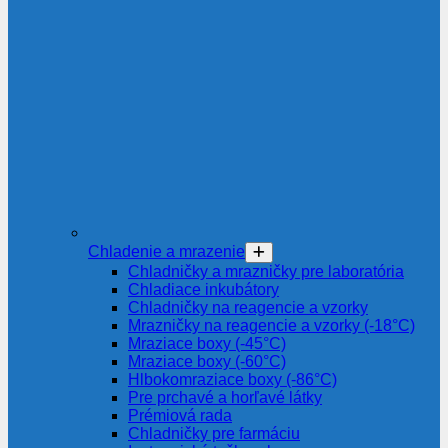
Chladenie a mrazenie
Chladničky a mrazničky pre laboratória
Chladiace inkubátory
Chladničky na reagencie a vzorky
Mrazničky na reagencie a vzorky (-18°C)
Mraziace boxy (-45°C)
Mraziace boxy (-60°C)
Hlbokomraziace boxy (-86°C)
Pre prchavé a horľavé látky
Prémiová rada
Chladničky pre farmáciu