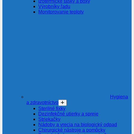
Izotermické tašky a boxy
Výrobníky ľadu
Monitorovanie teploty
Hygiena
a zdravotníctvo
Sterilné fixky
Dezinfekčné utierky a spreje
Striekačky
Nádoby a vrecia na biologický odpad
Chirurgické nástroje a pomôcky