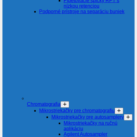
Pipetovacie špičky RPT s
nízkou retenciou
Podporné prístroje na separáciu buniek
Chromatografia
Mikrostriekačky pre chromatografiu
Mikrostriekačky pre autosamplery
Mikrostriekačky na ručnú
aplikáciu
Agilent Autosampler