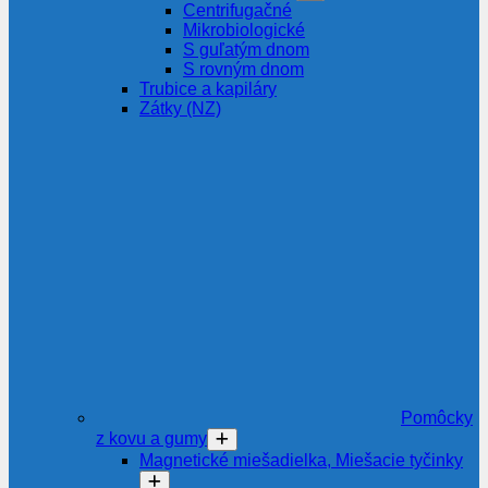
Centrifugačné
Mikrobiologické
S guľatým dnom
S rovným dnom
Trubice a kapiláry
Zátky (NZ)
Pomôcky
z kovu a gumy
Magnetické miešadielka, Miešacie tyčinky