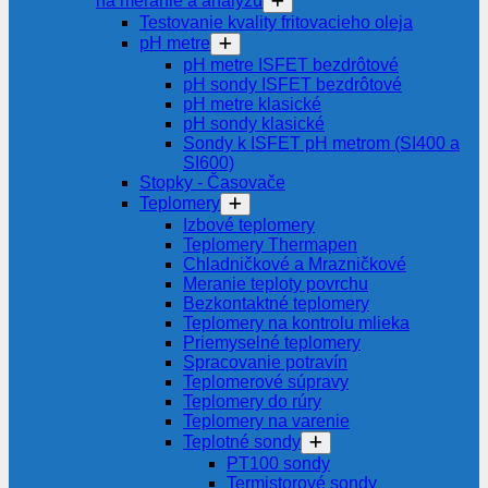
na meranie a analýzu
Testovanie kvality fritovacieho oleja
pH metre
pH metre ISFET bezdrôtové
pH sondy ISFET bezdrôtové
pH metre klasické
pH sondy klasické
Sondy k ISFET pH metrom (SI400 a
SI600)
Stopky - Časovače
Teplomery
Izbové teplomery
Teplomery Thermapen
Chladničkové a Mrazničkové
Meranie teploty povrchu
Bezkontaktné teplomery
Teplomery na kontrolu mlieka
Priemyselné teplomery
Spracovanie potravín
Teplomerové súpravy
Teplomery do rúry
Teplomery na varenie
Teplotné sondy
PT100 sondy
Termistorové sondy