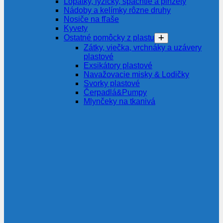
Lopatky, lyžičky, špachtle a pinzety
Nádoby a kelímky rôzne druhy
Nosiče na fľaše
Kyvety
Ostatné pomôcky z plastu
Zátky, viečka, vrchnáky a uzávery
plastové
Exsikátory plastové
Navažovacie misky & Lodičky
Svorky plastové
Čerpadlá&Pumpy
Mlynčeky na tkanivá