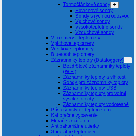
Termočlánkové sondy
Povrchové sondy
Sondy s rýchlou odozvou
Vpichové sondy
Vysokoteplotné sondy
Vzduchové sondy
Vlhkomery / Teplomery
Vpichové teplomery
Vreckové teplomery
Bluetooth teplomery
Záznamníky teploty (Dataloggery)
Bezdrôtové záznamníky teploty
(WiFi)
Záznamníky teploty a vlhkosti
Sondy pre záznamníky teploty
Záznamníky teploty USB
Záznamníky teploty pre veľmi
vysoké teploty
Záznamníky teploty vodotesné
Príslušenstvo k teplomerom
Kalibračné vybavenie
Merače zmáčania
Antibakteriálne utierky
Špeciálne teplomery