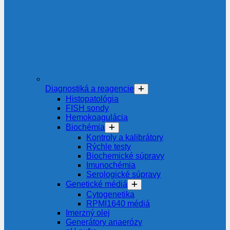
Diagnostiká a reagencie
Histopatológia
FISH sondy
Hemokoagulácia
Biochémia
Kontroly a kalibrátory
Rýchle testy
Biochemické súpravy
Imunochémia
Serologické súpravy
Genetické médiá
Cytogenetika
RPMI1640 médiá
Imerzný olej
Generátory anaerózy