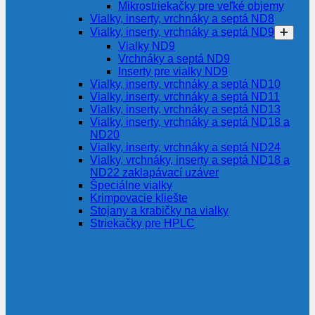
Mikrostriekačky pre veľké objemy
Vialky, inserty, vrchnáky a septá ND8
Vialky, inserty, vrchnáky a septá ND9
Vialky ND9
Vrchnáky a septá ND9
Inserty pre vialky ND9
Vialky, inserty, vrchnáky a septá ND10
Vialky, inserty, vrchnáky a septá ND11
Vialky, inserty, vrchnáky a septá ND13
Vialky, inserty, vrchnáky a septá ND18 a
ND20
Vialky, inserty, vrchnáky a septá ND24
Vialky, vrchnáky, inserty a septá ND18 a
ND22 zaklapávací uzáver
Špeciálne vialky
Krimpovacie kliešte
Stojany a krabičky na vialky
Striekačky pre HPLC