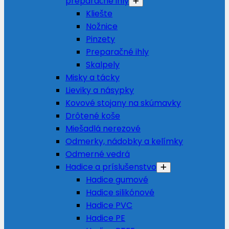
preparačné ihly
Kliešte
Nožnice
Pinzety
Preparačné ihly
Skalpely
Misky a tácky
Lieviky a násypky
Kovové stojany na skúmavky
Drôtené koše
Miešadlá nerezové
Odmerky, nádobky a kelímky
Odmerné vedrá
Hadice a príslušenstvo
Hadice gumové
Hadice silikónové
Hadice PVC
Hadice PE