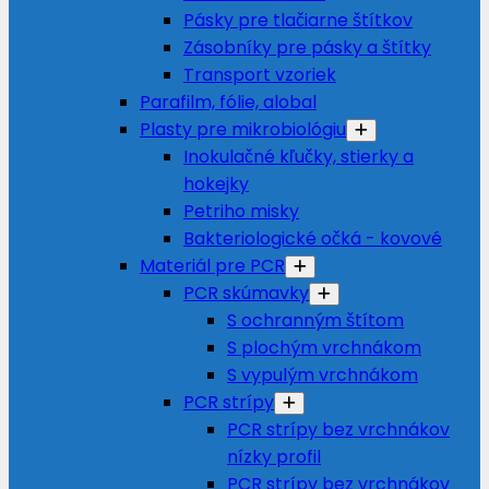
Pásky pre tlačiarne štítkov
Zásobníky pre pásky a štítky
Transport vzoriek
Parafilm, fólie, alobal
Plasty pre mikrobiológiu
Inokulačné kľučky, stierky a
hokejky
Petriho misky
Bakteriologické očká - kovové
Materiál pre PCR
PCR skúmavky
S ochranným štítom
S plochým vrchnákom
S vypulým vrchnákom
PCR strípy
PCR strípy bez vrchnákov
nízky profil
PCR strípy bez vrchnákov