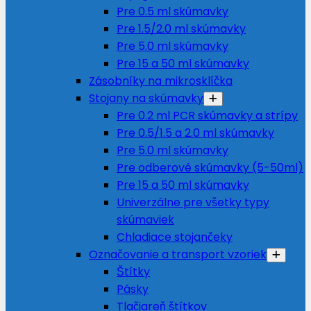
Pre 0.5 ml skúmavky
Pre 1.5/2.0 ml skúmavky
Pre 5.0 ml skúmavky
Pre 15 a 50 ml skúmavky
Zásobníky na mikrosklíčka
Stojany na skúmavky
Pre 0.2 ml PCR skúmavky a strípy
Pre 0.5/1.5 a 2.0 ml skúmavky
Pre 5.0 ml skúmavky
Pre odberové skúmavky (5-50ml)
Pre 15 a 50 ml skúmavky
Univerzálne pre všetky typy
skúmaviek
Chladiace stojančeky
Označovanie a transport vzoriek
Štítky
Pásky
Tlačiareň štítkov