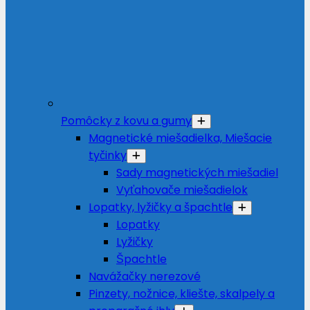
Pomôcky z kovu a gumy
Magnetické miešadielka, Miešacie
tyčinky
Sady magnetických miešadiel
Vyťahovače miešadielok
Lopatky, lyžičky a špachtle
Lopatky
Lyžičky
Špachtle
Navážačky nerezové
Pinzety, nožnice, kliešte, skalpely a