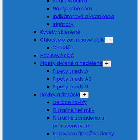
Podľa Woulffa
Na injekčné séra
Indikátorové a kvapkacie
Irigátory
Kyvety sklenené
Chladiče a zábrusové diely
Chladiče
Hodinové sklá
Pipety delené a nedelené
Pipety triedy A
Pipety triedy AS
Pipety triedy B
Lieviky a filtrácia
Deliace lieviky
Filtračné kelímky
Filtračné zariadenia s
príslušenstvom
Fritovacie filtračné dosky