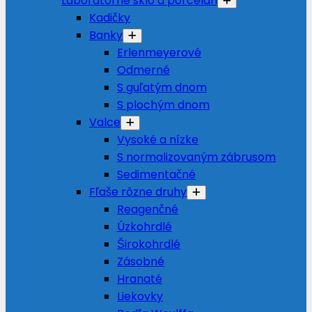
Laboratórne sklo a porcelán
Kadičky
Banky
Erlenmeyerové
Odmerné
S guľatým dnom
S plochým dnom
Valce
Vysoké a nízke
S normalizovaným zábrusom
Sedimentačné
Fľaše rôzne druhy
Reagenčné
Úzkohrdlé
Širokohrdlé
Zásobné
Hranaté
Liekovky