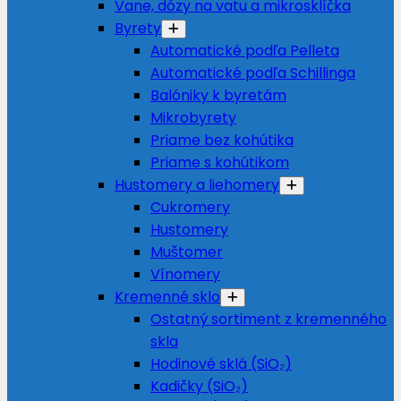
Vane, dózy na vatu a mikrosklíčka
Byrety
Automatické podľa Pelleta
Automatické podľa Schillinga
Balóniky k byretám
Mikrobyrety
Priame bez kohútika
Priame s kohútikom
Hustomery a liehomery
Cukromery
Hustomery
Muštomer
Vínomery
Kremenné sklo
Ostatný sortiment z kremenného
skla
Hodinové sklá (SiO₂)
Kadičky (SiO₂)