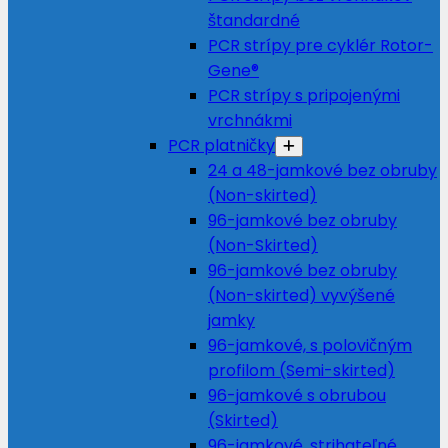
štandardné
PCR strípy pre cyklér Rotor-
Gene®
PCR strípy s pripojenými
vrchnákmi
PCR platničky
24 a 48-jamkové bez obruby
(Non-skirted)
96-jamkové bez obruby
(Non-Skirted)
96-jamkové bez obruby
(Non-skirted) vyvýšené
jamky
96-jamkové, s polovičným
profilom (Semi-skirted)
96-jamkové s obrubou
(Skirted)
96-jamkové, strihateľné