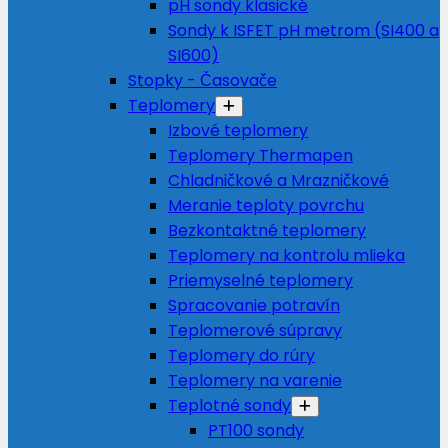
pH sondy klasické
Sondy k ISFET pH metrom (SI400 a
SI600)
Stopky - Časovače
Teplomery
Izbové teplomery
Teplomery Thermapen
Chladničkové a Mrazničkové
Meranie teploty povrchu
Bezkontaktné teplomery
Teplomery na kontrolu mlieka
Priemyselné teplomery
Spracovanie potravín
Teplomerové súpravy
Teplomery do rúry
Teplomery na varenie
Teplotné sondy
PT100 sondy