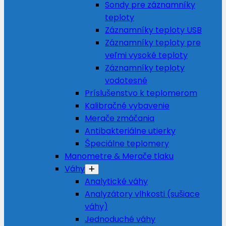
Sondy pre záznamníky
teploty
Záznamníky teploty USB
Záznamníky teploty pre
veľmi vysoké teploty
Záznamníky teploty
vodotesné
Príslušenstvo k teplomerom
Kalibračné vybavenie
Merače zmáčania
Antibakteriálne utierky
Špeciálne teplomery
Manometre & Merače tlaku
Váhy
Analytické váhy
Analyzátory vlhkosti (sušiace
váhy)
Jednoduché váhy