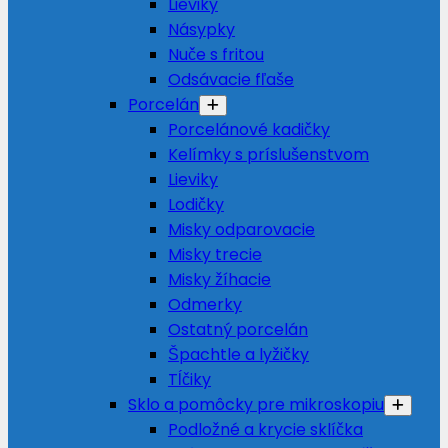
Lieviky
Násypky
Nuče s fritou
Odsávacie fľaše
Porcelán
Porcelánové kadičky
Kelímky s príslušenstvom
Lieviky
Lodičky
Misky odparovacie
Misky trecie
Misky žíhacie
Odmerky
Ostatný porcelán
Špachtle a lyžičky
Tĺčiky
Sklo a pomôcky pre mikroskopiu
Podložné a krycie sklíčka