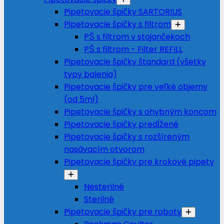
Pipetovacie špičky SARTORIUS
Pipetovacie špičky s filtrom
PŠ s filtrom v stojančekoch
PŠ s filtrom - Filter REFILL
Pipetovacie špičky štandard (všetky
typy balenia)
Pipetovacie špičky pre veľké objemy
(od 5ml)
Pipetovacie špičky s ohybným koncom
Pipetovacie špičky predĺžené
Pipetovacie špičky s rozšíreným
nasávacím otvorom
Pipetovacie špičky pre krokové pipety
Nesterilné
Sterilné
Pipetovacie špičky pre roboty