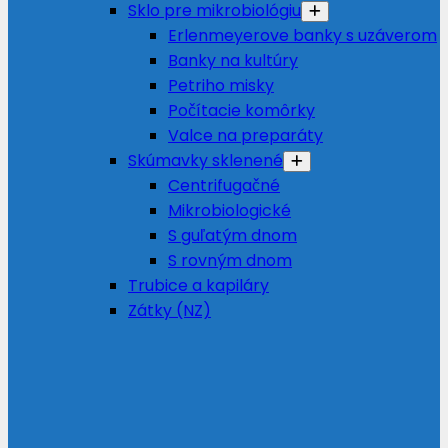
Sklo pre mikrobiológiu
Erlenmeyerove banky s uzáverom
Banky na kultúry
Petriho misky
Počítacie komôrky
Valce na preparáty
Skúmavky sklenené
Centrifugačné
Mikrobiologické
S guľatým dnom
S rovným dnom
Trubice a kapiláry
Zátky (NZ)