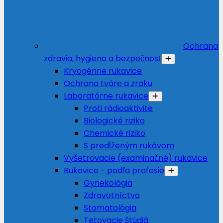
Ochrana
zdravia, hygiena a bezpečnosť
Kryogénne rukavice
Ochrana tváre a zraku
Laboratórne rukavice
Proti rádioaktivite
Biologické riziko
Chemické riziko
S predĺženým rukávom
Vyšetrovacie (examinačné) rukavice
Rukavice - podľa profesie
Gynekológia
Zdravotníctvo
Stomatológia
Tetovacie štúdiá