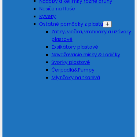
Nádoby a kelímky rôzne druhy
Nosiče na fľaše
Kyvety
Ostatné pomôcky z plastu
Zátky, viečka, vrchnáky a uzávery
plastové
Exsikátory plastové
Navažovacie misky & Lodičky
Svorky plastové
Čerpadlá&Pumpy
Mlynčeky na tkanivá