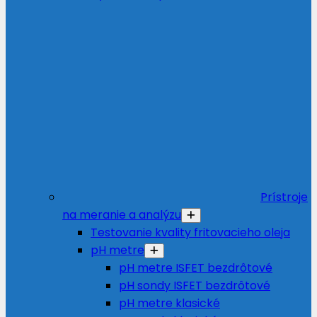
Prístroje
na meranie a analýzu
Testovanie kvality fritovacieho oleja
pH metre
pH metre ISFET bezdrôtové
pH sondy ISFET bezdrôtové
pH metre klasické