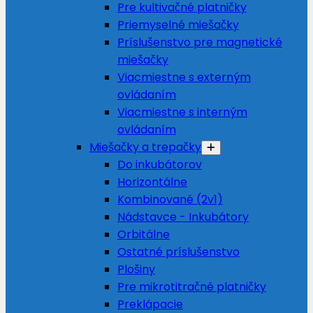
Pre kultivačné platničky
Priemyselné miešačky
Príslušenstvo pre magnetické
miešačky
Viacmiestne s externým
ovládaním
Viacmiestne s interným
ovládaním
Miešačky a trepačky
Do inkubátorov
Horizontálne
Kombinované (2v1)
Nádstavce - Inkubátory
Orbitálne
Ostatné príslušenstvo
Plošiny
Pre mikrotitračné platničky
Preklápacie