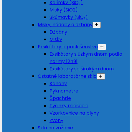
Kelímky (SiO₂)
Misky (SiO2)
Skúmavky (SiO₂)
Misky, nádoby a džbány
Džbány
Misky
Exsikátory a príslušenstvo
Exsikátory s úzkym dnom podľa
normy 12491
Exsikátory so širokým dnom
Ostatné laboratórne sklo
Kahany
Pyknometre
Špachtle
Tyčinky miešacie
Vzorkovnice na plyny
Zvony
Sklo na váženie