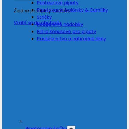
Pasteurové pipety
Pipetovacie balóniky & Cumlíky
Žiadne produkty v košíku.
Stričky
Vrátiť sa do obchodu
Reagenčné nádobky
Filtre kónusové pre pipety
Príslušenstvo a náhradné diely
Pipetovacie špičky