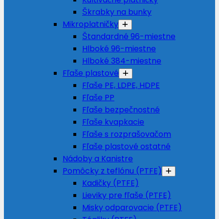
Škrabky na bunky
Mikroplatničky
Štandardné 96-miestne
Hlboké 96-miestne
Hlboké 384-miestne
Fľaše plastové
Fľaše PE, LDPE, HDPE
Fľaše PP
Fľaše bezpečnostné
Fľaše kvapkacie
Fľaše s rozprašovačom
Fľaše plastové ostatné
Nádoby a Kanistre
Pomôcky z teflónu (PTFE)
Kadičky (PTFE)
Lieviky pre fľaše (PTFE)
Misky odparovacie (PTFE)