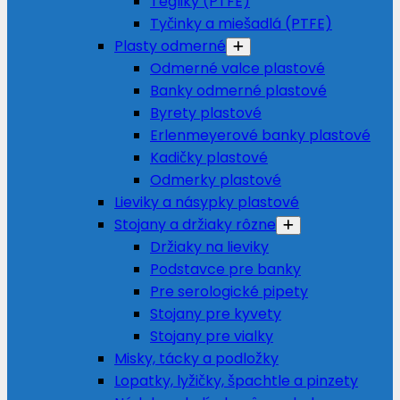
Tégliky (PTFE)
Tyčinky a miešadlá (PTFE)
Plasty odmerné
Odmerné valce plastové
Banky odmerné plastové
Byrety plastové
Erlenmeyerové banky plastové
Kadičky plastové
Odmerky plastové
Lieviky a násypky plastové
Stojany a držiaky rôzne
Držiaky na lieviky
Podstavce pre banky
Pre serologické pipety
Stojany pre kyvety
Stojany pre vialky
Misky, tácky a podložky
Lopatky, lyžičky, špachtle a pinzety