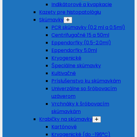
Indikátorové a kvapkacie
Kazety pre histopatológiu
Skúmavky
PCR skúmavky (0.2 ml a 0.5ml)
Centrifugačné 15 a 50ml
Eppendorfky (0.5-2.0ml)
Eppendorfky 5.0ml
Kryogenické
Špeciálne skúmavky
Kultivačné
Príslušenstvo ku skúmavkám
Univerzálne so šróbovacím
uzáverom
Vrchnáky k šróbovacím
skúmavkám
Krabičky na skúmavky
Kartónové
Kryogenické (do -196°C)