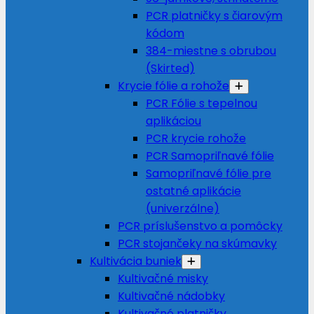
PCR platničky s čiarovým
kódom
384-miestne s obrubou
(Skirted)
Krycie fólie a rohože
PCR Fólie s tepelnou
aplikáciou
PCR krycie rohože
PCR Samopriľnavé fólie
Samopriľnavé fólie pre
ostatné aplikácie
(univerzálne)
PCR príslušenstvo a pomôcky
PCR stojančeky na skúmavky
Kultivácia buniek
Kultivačné misky
Kultivačné nádobky
Kultivačné platničky