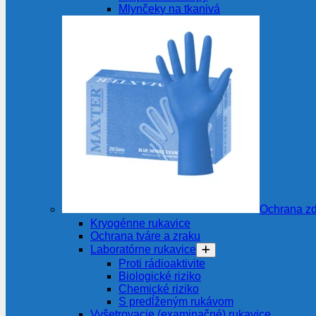
Mlynčeky na tkanivá
Ochrana zd
Kryogénne rukavice
Ochrana tváre a zraku
Laboratórne rukavice
Proti rádioaktivite
Biologické riziko
Chemické riziko
S predĺženým rukávom
Vyšetrovacie (examinačné) rukavice