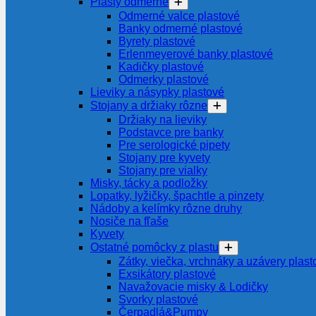
Plasty odmerné
Odmerné valce plastové
Banky odmerné plastové
Byrety plastové
Erlenmeyerové banky plastové
Kadičky plastové
Odmerky plastové
Lieviky a násypky plastové
Stojany a držiaky rôzne
Držiaky na lieviky
Podstavce pre banky
Pre serologické pipety
Stojany pre kyvety
Stojany pre vialky
Misky, tácky a podložky
Lopatky, lyžičky, špachtle a pinzety
Nádoby a kelímky rôzne druhy
Nosiče na fľaše
Kyvety
Ostatné pomôcky z plastu
Zátky, viečka, vrchnáky a uzávery plast
Exsikátory plastové
Navažovacie misky & Lodičky
Svorky plastové
Čerpadlá&Pumpy