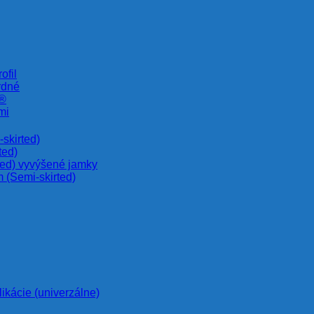
ofil
rdné
e®
mi
skirted)
ted)
ted) vyvýšené jamky
 (Semi-skirted)
likácie (univerzálne)