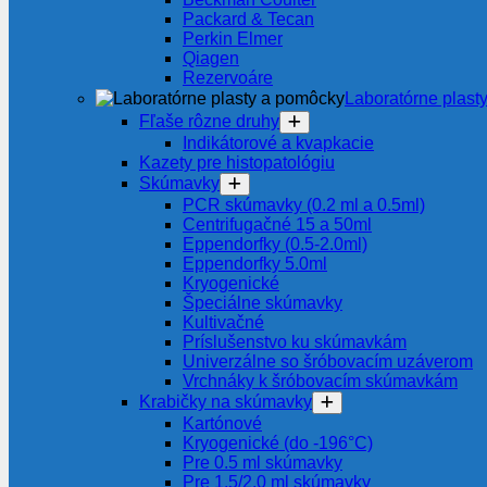
Packard & Tecan
Perkin Elmer
Qiagen
Rezervoáre
Laboratórne plast
Fľaše rôzne druhy
Indikátorové a kvapkacie
Kazety pre histopatológiu
Skúmavky
PCR skúmavky (0.2 ml a 0.5ml)
Centrifugačné 15 a 50ml
Eppendorfky (0.5-2.0ml)
Eppendorfky 5.0ml
Kryogenické
Špeciálne skúmavky
Kultivačné
Príslušenstvo ku skúmavkám
Univerzálne so šróbovacím uzáverom
Vrchnáky k šróbovacím skúmavkám
Krabičky na skúmavky
Kartónové
Kryogenické (do -196°C)
Pre 0.5 ml skúmavky
Pre 1.5/2.0 ml skúmavky