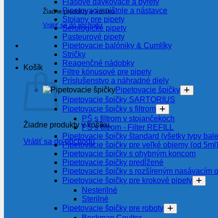
Fľašové dávkovače a byrety
Pipetovacie pištole a nástavce
Žiadne produkty v košíku.
Stojany pre pipety
Vrátiť sa do obchodu
Serologické pipety
Pasteurové pipety
Pipetovacie balóniky & Cumlíky
Stričky
Reagenčné nádobky
Košík
Filtre kónusové pre pipety
Príslušenstvo a náhradné diely
Pipetovacie špičky
Pipetovacie špičky SARTORIUS
Pipetovacie špičky s filtrom
PŠ s filtrom v stojančekoch
Žiadne produkty v košíku.
PŠ s filtrom - Filter REFILL
Pipetovacie špičky štandard (všetky typy bale
Vrátiť sa do obchodu
Pipetovacie špičky pre veľké objemy (od 5ml
Pipetovacie špičky s ohybným koncom
Pipetovacie špičky predĺžené
Pipetovacie špičky s rozšíreným nasávacím 
Pipetovacie špičky pre krokové pipety
Nesterilné
Sterilné
Pipetovacie špičky pre roboty
Beckman Coulter