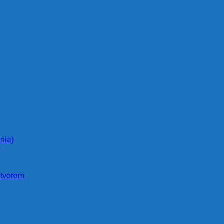
nia)
)
otvorom