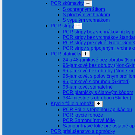
PCR skúmavky
S ochranným štítom
S plochým vrchnákom
S vypulým vrchnákom
PCR strípy
PCR strípy bez vrchnákov nízky pr
PCR strípy bez vrchnákov štanda
PCR strípy pre cyklér Rotor-Gen
PCR strípy s pripojenými vrchnák
PCR platničky
24 a 48-jamkové bez obruby (Non-
96-jamkové bez obruby (Non-Skir
96-jamkové bez obruby (Non-skir
96-jamkové, s polovičným profilom
96-jamkové s obrubou (Skirted)
96-jamkové, strihateľné
PCR platničky s čiarovým kódom
384-miestne s obrubou (Skirted)
Krycie fólie a rohože
PCR Fólie s tepelnou aplikáciou
PCR krycie rohože
PCR Samopriľnavé fólie
Samopriľnavé fólie pre ostatné ap
PCR príslušenstvo a pomôcky