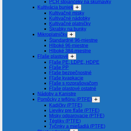
PCR stojančeky na skúmavky
Kultivácia buniek
Kultivačné misky
Kultivačné nádobky
Kultivačné platničky
Škrabky na bunky
Mikroplatničky
Štandardné 96-miestne
Hlboké 96-miestne
Hlboké 384-miestne
Fľaše plastové
Fľaše PE, LDPE, HDPE
Fľaše PP
Fľaše bezpečnostné
Fľaše kvapkacie
Fľaše s rozprašovačom
Fľaše plastové ostatné
Nádoby a Kanistre
Pomôcky z teflónu (PTFE)
Kadičky (PTFE)
Lieviky pre fľaše (PTFE)
Misky odparovacie (PTFE)
Tégliky (PTFE)
Tyčinky a miešadlá (PTFE)