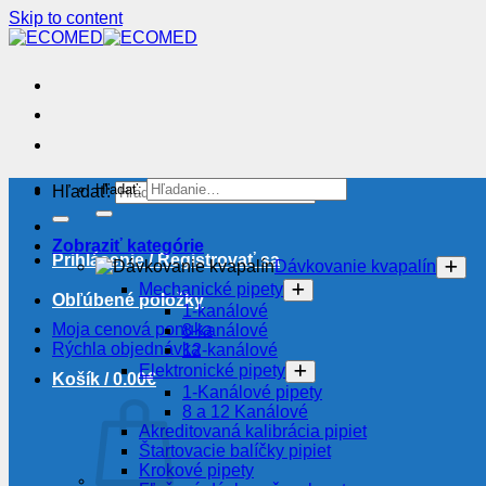
Skip to content
Hľadať:
Hľadať:
Zobraziť kategórie
Prihlásenie / Registrovať sa
Dávkovanie kvapalín
Mechanické pipety
Obľúbené položky
1-kanálové
Moja cenová ponuka
8-kanálové
Rýchla objednávka
12-kanálové
Elektronické pipety
Košík /
0.00
€
1-Kanálové pipety
8 a 12 Kanálové
Akreditovaná kalibrácia pipiet
Štartovacie balíčky pipiet
Krokové pipety