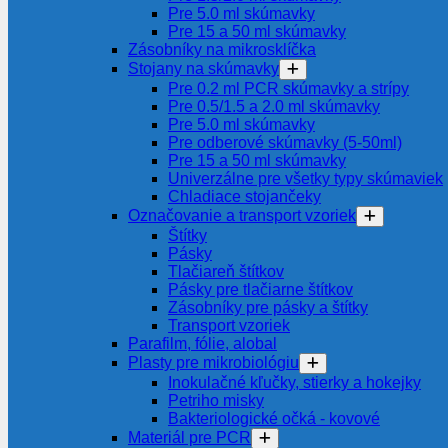
Pre 5.0 ml skúmavky
Pre 15 a 50 ml skúmavky
Zásobníky na mikrosklíčka
Stojany na skúmavky
Pre 0.2 ml PCR skúmavky a strípy
Pre 0.5/1.5 a 2.0 ml skúmavky
Pre 5.0 ml skúmavky
Pre odberové skúmavky (5-50ml)
Pre 15 a 50 ml skúmavky
Univerzálne pre všetky typy skúmaviek
Chladiace stojančeky
Označovanie a transport vzoriek
Štítky
Pásky
Tlačiareň štítkov
Pásky pre tlačiarne štítkov
Zásobníky pre pásky a štítky
Transport vzoriek
Parafilm, fólie, alobal
Plasty pre mikrobiológiu
Inokulačné kľučky, stierky a hokejky
Petriho misky
Bakteriologické očká - kovové
Materiál pre PCR