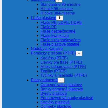
Štandardné 96-miestne
Hlboké 96-miestne
Hlboké 384-miestne
Fľaše plastové
Fľaše PE, LDPE, HDPE
Fľaše PP
Fľaše bezpečnostné
Fľaše kvapkacie
Fľaše s rozprašovačom
Fľaše plastové ostatné
Nádoby a Kanistre
Pomôcky z teflónu (PTFE)
Kadičky (PTFE)
Lieviky pre fľaše (PTFE)
Misky odparovacie (PTFE)
Tégliky (PTFE)
Tyčinky a miešadlá (PTFE)
Plasty odmerné
Odmerné valce plastové
Banky odmerné plastové
Byrety plastové
Erlenmeyerové banky plastové
Kadičky plastové
Odmerky plastové