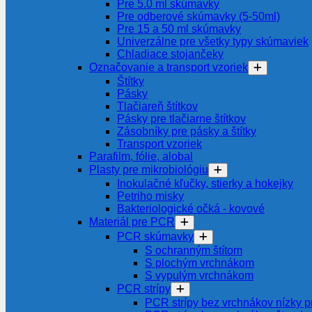
Pre 5.0 ml skúmavky
Pre odberové skúmavky (5-50ml)
Pre 15 a 50 ml skúmavky
Univerzálne pre všetky typy skúmaviek
Chladiace stojančeky
Označovanie a transport vzoriek
Štítky
Pásky
Tlačiareň štítkov
Pásky pre tlačiarne štítkov
Zásobníky pre pásky a štítky
Transport vzoriek
Parafilm, fólie, alobal
Plasty pre mikrobiológiu
Inokulačné kľučky, stierky a hokejky
Petriho misky
Bakteriologické očká - kovové
Materiál pre PCR
PCR skúmavky
S ochranným štítom
S plochým vrchnákom
S vypulým vrchnákom
PCR strípy
PCR strípy bez vrchnákov nízky pr