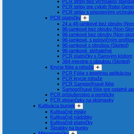
PCR strípy bez vrchnákov štanda
PCR strípy pre cyklér Rotor-Gen
PCR strípy s pripojenými vrchnák
PCR platničky
24 a 48-jamkové bez obruby (Non-
96-jamkové bez obruby (Non-Skir
96-jamkové bez obruby (Non-skir
96-jamkové, s polovičným profilom
96-jamkové s obrubou (Skirted)
96-jamkové, strihateľné
PCR platničky s čiarovým kódom
384-miestne s obrubou (Skirted)
Krycie fólie a rohože
PCR Fólie s tepelnou aplikáciou
PCR krycie rohože
PCR Samopriľnavé fólie
Samopriľnavé fólie pre ostatné ap
PCR príslušenstvo a pomôcky
PCR stojančeky na skúmavky
Kultivácia buniek
Kultivačné misky
Kultivačné nádobky
Kultivačné platničky
Škrabky na bunky
Mikroplatničky