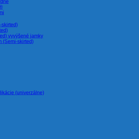
rdné
e®
mi
skirted)
ted)
ted) vyvýšené jamky
 (Semi-skirted)
likácie (univerzálne)