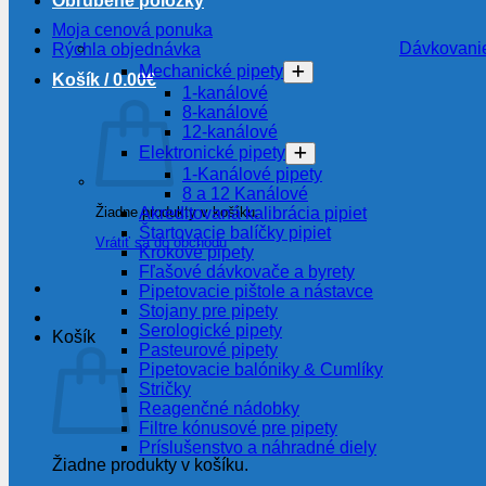
Obľúbené položky
Moja cenová ponuka
Dávkovanie
Rýchla objednávka
Mechanické pipety
Košík /
0.00
€
1-kanálové
8-kanálové
12-kanálové
Elektronické pipety
1-Kanálové pipety
8 a 12 Kanálové
Žiadne produkty v košíku.
Akreditovaná kalibrácia pipiet
Štartovacie balíčky pipiet
Vrátiť sa do obchodu
Krokové pipety
Fľašové dávkovače a byrety
Pipetovacie pištole a nástavce
Stojany pre pipety
Serologické pipety
Košík
Pasteurové pipety
Pipetovacie balóniky & Cumlíky
Stričky
Reagenčné nádobky
Filtre kónusové pre pipety
Príslušenstvo a náhradné diely
Žiadne produkty v košíku.