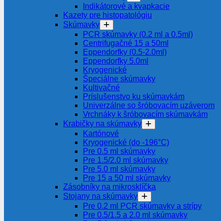
Indikátorové a kvapkacie
Kazety pre histopatológiu
Skúmavky
PCR skúmavky (0.2 ml a 0.5ml)
Centrifugačné 15 a 50ml
Eppendorfky (0.5-2.0ml)
Eppendorfky 5.0ml
Kryogenické
Špeciálne skúmavky
Kultivačné
Príslušenstvo ku skúmavkám
Univerzálne so šróbovacím uzáverom
Vrchnáky k šróbovacím skúmavkám
Krabičky na skúmavky
Kartónové
Kryogenické (do -196°C)
Pre 0.5 ml skúmavky
Pre 1.5/2.0 ml skúmavky
Pre 5.0 ml skúmavky
Pre 15 a 50 ml skúmavky
Zásobníky na mikrosklíčka
Stojany na skúmavky
Pre 0.2 ml PCR skúmavky a strípy
Pre 0.5/1.5 a 2.0 ml skúmavky