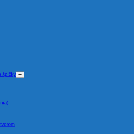
e špičky
nia)
)
otvorom