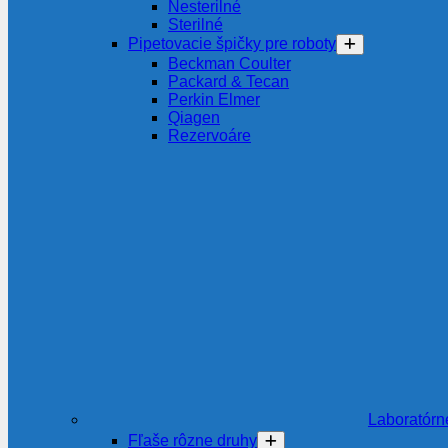
Nesterilné
Sterilné
Pipetovacie špičky pre roboty
Beckman Coulter
Packard & Tecan
Perkin Elmer
Qiagen
Rezervoáre
Laboratórn
Fľaše rôzne druhy