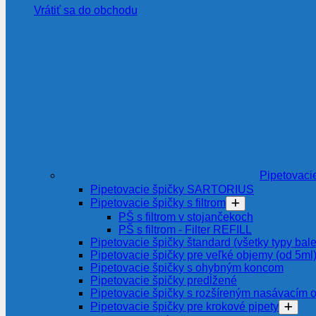
Vrátiť sa do obchodu
Pipetovaci
Pipetovacie špičky SARTORIUS
Pipetovacie špičky s filtrom
PŠ s filtrom v stojančekoch
PŠ s filtrom - Filter REFILL
Pipetovacie špičky štandard (všetky typy bale
Pipetovacie špičky pre veľké objemy (od 5ml
Pipetovacie špičky s ohybným koncom
Pipetovacie špičky predĺžené
Pipetovacie špičky s rozšíreným nasávacím 
Pipetovacie špičky pre krokové pipety