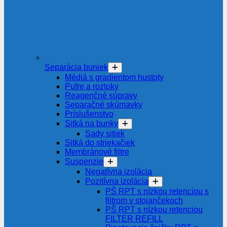
Separácia buniek
Médiá s gradientom hustoty
Pufre a roztoky
Reagenčné súpravy
Separačné skúmavky
Príslušenstvo
Sitká na bunky
Sady sitiek
Sitká do striekačiek
Membránové filtre
Suspenzie
Negatívna izolácia
Pozitívna izolácia
PŠ RPT s nízkou retenciou s
filtrom v stojančekoch
PŠ RPT s nízkou retenciou
FILTER REFILL