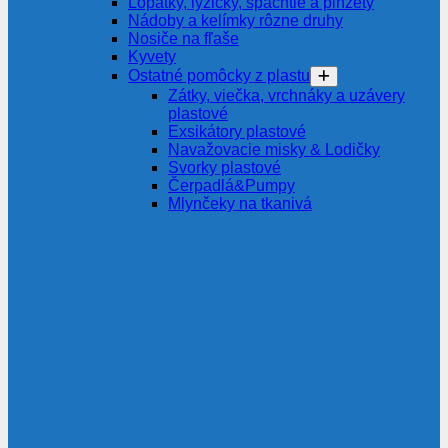
Lopatky, lyžičky, špachtle a pinzety
Nádoby a kelímky rôzne druhy
Nosiče na fľaše
Kyvety
Ostatné pomôcky z plastu
Zátky, viečka, vrchnáky a uzávery
plastové
Exsikátory plastové
Navažovacie misky & Lodičky
Svorky plastové
Čerpadlá&Pumpy
Mlynčeky na tkanivá