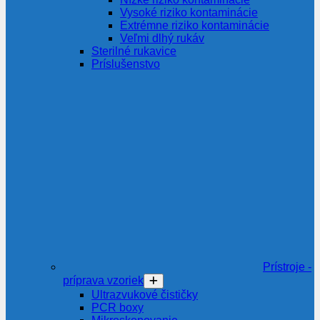
Vysoké riziko kontaminácie
Extrémne riziko kontaminácie
Veľmi dlhý rukáv
Sterilné rukavice
Príslušenstvo
Prístroje -
príprava vzoriek
Ultrazvukové čističky
PCR boxy