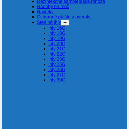
Dezinfekčné samolepiace rohože
Nádoby na moč
Návleky
Ochranné plášte a overaly
Sterilné ihly
Ihly 16G
Ihly 18G
Ihly 19G
Ihly 20G
Ihly 21G
Ihly 22G
Ihly 23G
Ihly 25G
Ihly 26G
Ihly 27G
Ihly 30G