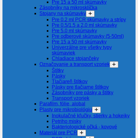
Pre 15 a 50 ml skúmavky
Zásobníky na mikrosklíčka
Stojany na skúmavky
Pre 0.2 ml PCR skúmavky a strípy
Pre 0.5/1.5 a 2.0 ml skúmavky
Pre 5.0 ml skúmavky
Pre odberové skúmavky (5-50ml)
Pre 15 a 50 ml skúmavky
Univerzálne pre všetky typy
skúmaviek
Chladiace stojančeky
Označovanie a transport vzoriek
Štítky
Pásky
Tlačiareň štítkov
Pásky pre tlačiarne štítkov
Zásobníky pre pásky a štítky
Transport vzoriek
Parafilm, fólie, alobal
Plasty pre mikrobiológiu
Inokulačné kľučky, stierky a hokejky
Petriho misky
Bakteriologické očká - kovové
Materiál pre PCR