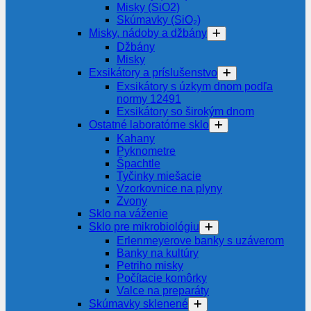
Misky (SiO2)
Skúmavky (SiO₂)
Misky, nádoby a džbány
Džbány
Misky
Exsikátory a príslušenstvo
Exsikátory s úzkym dnom podľa
normy 12491
Exsikátory so širokým dnom
Ostatné laboratórne sklo
Kahany
Pyknometre
Špachtle
Tyčinky miešacie
Vzorkovnice na plyny
Zvony
Sklo na váženie
Sklo pre mikrobiológiu
Erlenmeyerove banky s uzáverom
Banky na kultúry
Petriho misky
Počítacie komôrky
Valce na preparáty
Skúmavky sklenené