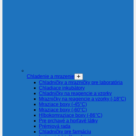
Chladenie a mrazenie
Chladničky a mrazničky pre laboratória
Chladiace inkubátory
Chladničky na reagencie a vzorky
Mrazničky na reagencie a vzorky (-18°C)
Mraziace boxy (-45°C)
Mraziace boxy (-60°C)
Hlbokomraziace boxy (-86°C)
Pre prchavé a horľavé látky
Prémiová rada
Chladničky pre farmáciu