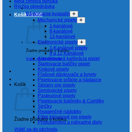
Moja cenová ponuka
Rýchla objednávka
Dávkovanie kvapalín
Košík /
0.00
€
Mechanické pipety
1-kanálové
8-kanálové
12-kanálové
Elektronické pipety
1-Kanálové pipety
Žiadne produkty v košíku.
8 a 12 Kanálové
Akreditovaná kalibrácia pipiet
Vrátiť sa do obchodu
Štartovacie balíčky pipiet
Krokové pipety
Fľašové dávkovače a byrety
Pipetovacie pištole a nástavce
Košík
Stojany pre pipety
Serologické pipety
Pasteurové pipety
Pipetovacie balóniky & Cumlíky
Stričky
Reagenčné nádobky
Filtre kónusové pre pipety
Žiadne produkty v košíku.
Príslušenstvo a náhradné diely
Vrátiť sa do obchodu