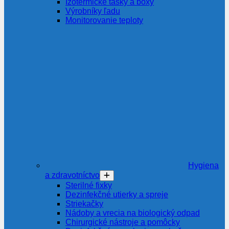
Izotermické tašky a boxy
Výrobníky ľadu
Monitorovanie teploty
Hygiena
a zdravotníctvo
Sterilné fixky
Dezinfekčné utierky a spreje
Striekačky
Nádoby a vrecia na biologický odpad
Chirurgické nástroje a pomôcky