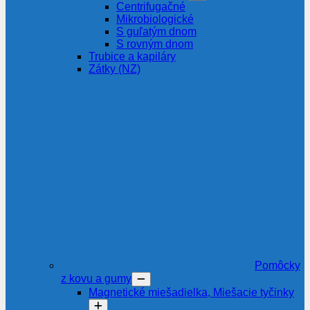
Centrifugačné
Mikrobiologické
S guľatým dnom
S rovným dnom
Trubice a kapiláry
Zátky (NZ)
Pomôcky
z kovu a gumy
Magnetické miešadielka, Miešacie tyčinky