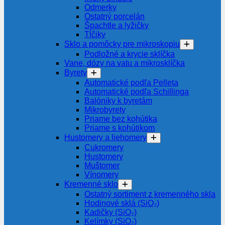
Odmerky
Ostatný porcelán
Špachtle a lyžičky
Tĺčiky
Sklo a pomôcky pre mikroskopiu
Podložné a krycie sklíčka
Vane, dózy na vatu a mikrosklíčka
Byrety
Automatické podľa Pelleta
Automatické podľa Schillinga
Balóniky k byretám
Mikrobyrety
Priame bez kohútika
Priame s kohútikom
Hustomery a liehomery
Cukromery
Hustomery
Muštomer
Vínomery
Kremenné sklo
Ostatný sortiment z kremenného skla
Hodinové sklá (SiO₂)
Kadičky (SiO₂)
Kelímky (SiO₂)