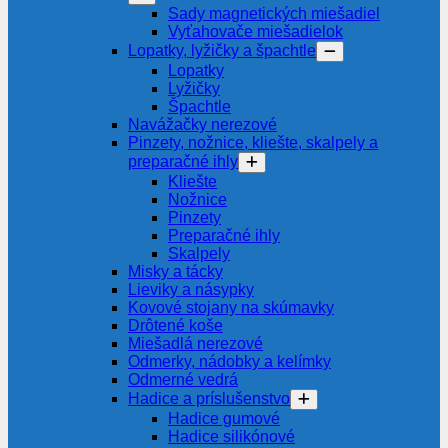
Sady magnetických miešadiel
Vyťahovače miešadielok
Lopatky, lyžičky a špachtle
Lopatky
Lyžičky
Špachtle
Navážačky nerezové
Pinzety, nožnice, kliešte, skalpely a
preparačné ihly
Kliešte
Nožnice
Pinzety
Preparačné ihly
Skalpely
Misky a tácky
Lieviky a násypky
Kovové stojany na skúmavky
Drôtené koše
Miešadlá nerezové
Odmerky, nádobky a kelímky
Odmerné vedrá
Hadice a príslušenstvo
Hadice gumové
Hadice silikónové