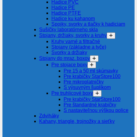
Hadice PVC
Hadice PE
Hadice PTFE
Hadice ku kahanom
Spojky, svorky a tlačky k hadiciam
Sušičky laboratórneho skla
Stojany, držiaky, svorky a kruhy
Kruhy varné a filtračné
Stojany (základne a tyče)
Svorky a držiaky
Stojany do mraz. boxov
Pre stojace boxy
Pre 15 a 50 ml skúmavky
Pre krabičky StarStore100
Pre mikroplatničky
S výsuvným šuplíkom
Pre truhlicové boxy
Pre krabičky StarStore100
Pre štandardné krabičky
S nastaviteľnou výškou police
Zdviháky
Kahany, triangle, trojnožky a sieťky