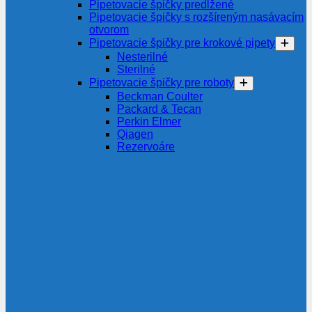
Pipetovacie špičky predĺžené
Pipetovacie špičky s rozšíreným nasávacím
otvorom
Pipetovacie špičky pre krokové pipety
Nesterilné
Sterilné
Pipetovacie špičky pre roboty
Beckman Coulter
Packard & Tecan
Perkin Elmer
Qiagen
Rezervoáre