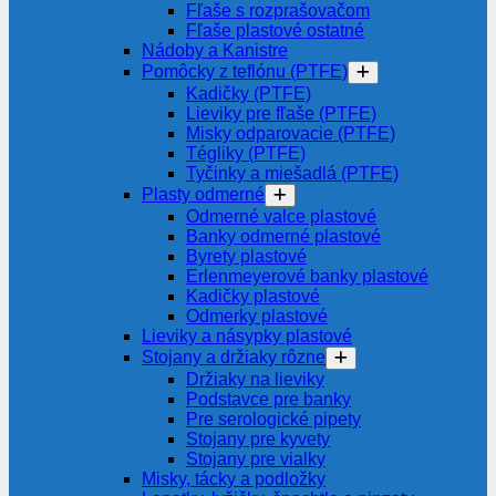
Fľaše s rozprašovačom
Fľaše plastové ostatné
Nádoby a Kanistre
Pomôcky z teflónu (PTFE)
Kadičky (PTFE)
Lieviky pre fľaše (PTFE)
Misky odparovacie (PTFE)
Tégliky (PTFE)
Tyčinky a miešadlá (PTFE)
Plasty odmerné
Odmerné valce plastové
Banky odmerné plastové
Byrety plastové
Erlenmeyerové banky plastové
Kadičky plastové
Odmerky plastové
Lieviky a násypky plastové
Stojany a držiaky rôzne
Držiaky na lieviky
Podstavce pre banky
Pre serologické pipety
Stojany pre kyvety
Stojany pre vialky
Misky, tácky a podložky