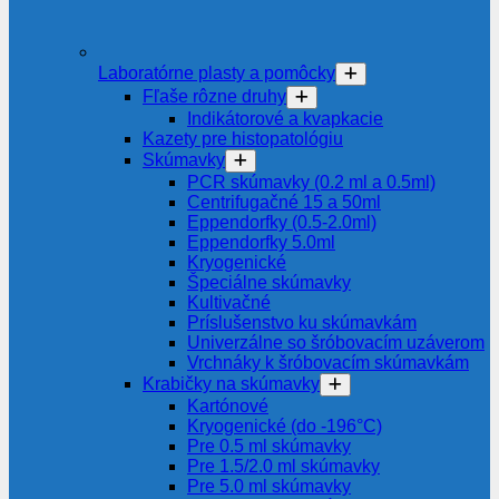
Laboratórne plasty a pomôcky
Fľaše rôzne druhy
Indikátorové a kvapkacie
Kazety pre histopatológiu
Skúmavky
PCR skúmavky (0.2 ml a 0.5ml)
Centrifugačné 15 a 50ml
Eppendorfky (0.5-2.0ml)
Eppendorfky 5.0ml
Kryogenické
Špeciálne skúmavky
Kultivačné
Príslušenstvo ku skúmavkám
Univerzálne so šróbovacím uzáverom
Vrchnáky k šróbovacím skúmavkám
Krabičky na skúmavky
Kartónové
Kryogenické (do -196°C)
Pre 0.5 ml skúmavky
Pre 1.5/2.0 ml skúmavky
Pre 5.0 ml skúmavky