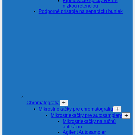
Pipetovacie špičky RPT s
nízkou retenciou
Podporné prístroje na separáciu buniek
Chromatografia
Mikrostriekačky pre chromatografiu
Mikrostriekačky pre autosamplery
Mikrostriekačky na ručnú
aplikáciu
Agilent Autosampler