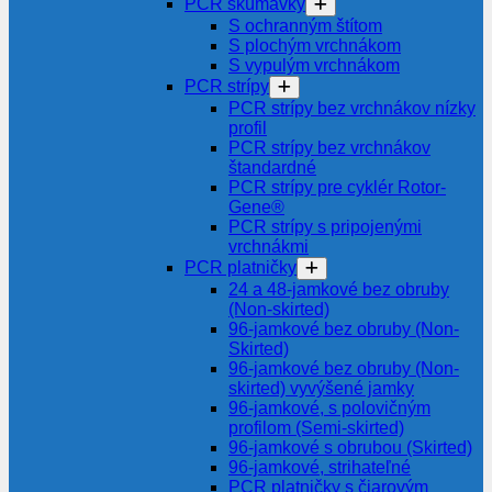
PCR skúmavky
S ochranným štítom
S plochým vrchnákom
S vypulým vrchnákom
PCR strípy
PCR strípy bez vrchnákov nízky
profil
PCR strípy bez vrchnákov
štandardné
PCR strípy pre cyklér Rotor-
Gene®
PCR strípy s pripojenými
vrchnákmi
PCR platničky
24 a 48-jamkové bez obruby
(Non-skirted)
96-jamkové bez obruby (Non-
Skirted)
96-jamkové bez obruby (Non-
skirted) vyvýšené jamky
96-jamkové, s polovičným
profilom (Semi-skirted)
96-jamkové s obrubou (Skirted)
96-jamkové, strihateľné
PCR platničky s čiarovým