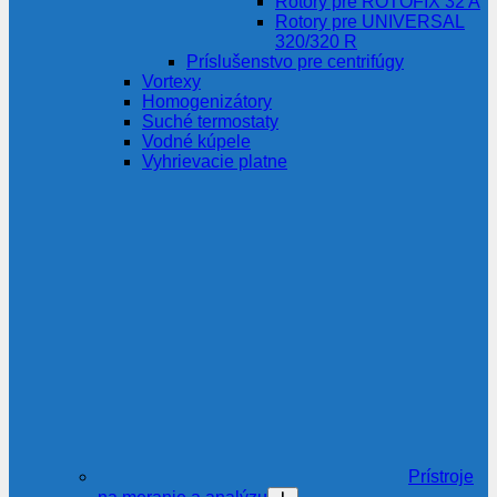
Rotory pre ROTOFIX 32 A
Rotory pre UNIVERSAL
320/320 R
Príslušenstvo pre centrifúgy
Vortexy
Homogenizátory
Suché termostaty
Vodné kúpele
Vyhrievacie platne
Prístroje