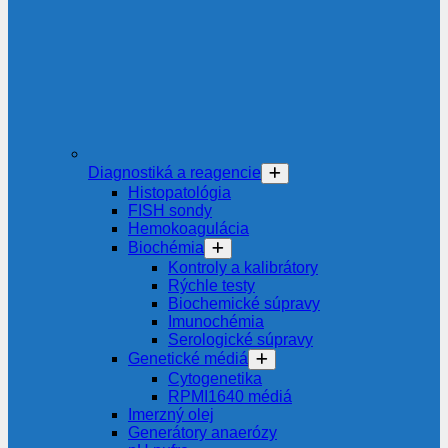
Diagnostiká a reagencie
Histopatológia
FISH sondy
Hemokoagulácia
Biochémia
Kontroly a kalibrátory
Rýchle testy
Biochemické súpravy
Imunochémia
Serologické súpravy
Genetické médiá
Cytogenetika
RPMI1640 médiá
Imerzný olej
Generátory anaerózy