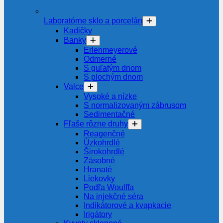
Laboratórne sklo a porcelán
Kadičky
Banky
Erlenmeyerové
Odmerné
S guľatým dnom
S plochým dnom
Valce
Vysoké a nízke
S normalizovaným zábrusom
Sedimentačné
Fľaše rôzne druhy
Reagenčné
Úzkohrdlé
Širokohrdlé
Zásobné
Hranaté
Liekovky
Podľa Woulffa
Na injekčné séra
Indikátorové a kvapkacie
Irigátory