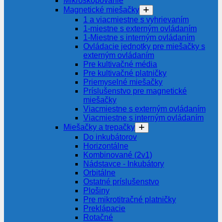
Mikroskopovanie
Magnetické miešačky
1 a viacmiestne s vyhrievaním
1-miestne s externým ovládaním
1-Miestne s interným ovládaním
Ovládacie jednotky pre miešačky s
externým ovládaním
Pre kultivačné média
Pre kultivačné platničky
Priemyselné miešačky
Príslušenstvo pre magnetické
miešačky
Viacmiestne s externým ovládaním
Viacmiestne s interným ovládaním
Miešačky a trepačky
Do inkubátorov
Horizontálne
Kombinované (2v1)
Nádstavce - Inkubátory
Orbitálne
Ostatné príslušenstvo
Plošiny
Pre mikrotitračné platničky
Preklápacie
Rotačné