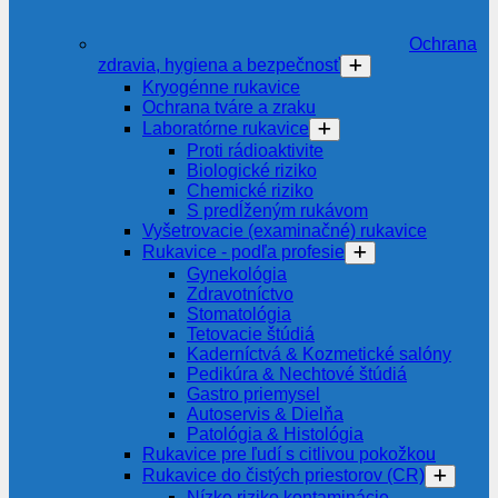
Ochrana
zdravia, hygiena a bezpečnosť
Kryogénne rukavice
Ochrana tváre a zraku
Laboratórne rukavice
Proti rádioaktivite
Biologické riziko
Chemické riziko
S predĺženým rukávom
Vyšetrovacie (examinačné) rukavice
Rukavice - podľa profesie
Gynekológia
Zdravotníctvo
Stomatológia
Tetovacie štúdiá
Kaderníctvá & Kozmetické salóny
Pedikúra & Nechtové štúdiá
Gastro priemysel
Autoservis & Dielňa
Patológia & Histológia
Rukavice pre ľudí s citlivou pokožkou
Rukavice do čistých priestorov (CR)
Nízke riziko kontaminácie