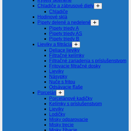
Kyvety sklenené
Chladiče a zábrusové diely
Chladiče
Hodinové sklá
Pipety delené a nedelené
Pipety triedy A
Pipety triedy AS
Pipety triedy B
Lieviky a filtrácia
Deliace lieviky
Filtračné kelímky
Filtračné zariadenia s príslušenstvom
Fritovacie filtračné dosky
Lieviky
Násypky
Nuče s fritou
Odsávacie fľaše
Porcelán
Porcelánové kadičky
Kelímky s príslušenstvom
Lieviky
Lodičky
Misky odparovacie
Misky trecie
Misky žíhacie