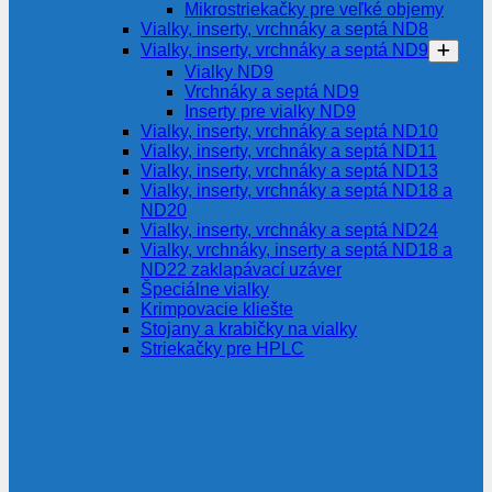
Mikrostriekačky pre veľké objemy
Vialky, inserty, vrchnáky a septá ND8
Vialky, inserty, vrchnáky a septá ND9
Vialky ND9
Vrchnáky a septá ND9
Inserty pre vialky ND9
Vialky, inserty, vrchnáky a septá ND10
Vialky, inserty, vrchnáky a septá ND11
Vialky, inserty, vrchnáky a septá ND13
Vialky, inserty, vrchnáky a septá ND18 a
ND20
Vialky, inserty, vrchnáky a septá ND24
Vialky, vrchnáky, inserty a septá ND18 a
ND22 zaklapávací uzáver
Špeciálne vialky
Krimpovacie kliešte
Stojany a krabičky na vialky
Striekačky pre HPLC