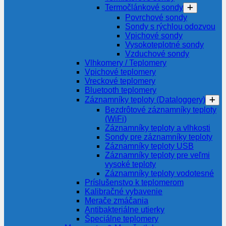
Termočlánkové sondy
Povrchové sondy
Sondy s rýchlou odozvou
Vpichové sondy
Vysokoteplotné sondy
Vzduchové sondy
Vlhkomery / Teplomery
Vpichové teplomery
Vreckové teplomery
Bluetooth teplomery
Záznamníky teploty (Dataloggery)
Bezdrôtové záznamníky teploty
(WiFi)
Záznamníky teploty a vlhkosti
Sondy pre záznamníky teploty
Záznamníky teploty USB
Záznamníky teploty pre veľmi
vysoké teploty
Záznamníky teploty vodotesné
Príslušenstvo k teplomerom
Kalibračné vybavenie
Merače zmáčania
Antibakteriálne utierky
Špeciálne teplomery