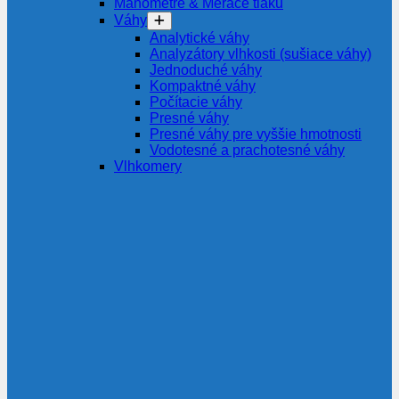
Manometre & Merače tlaku
Váhy
Analytické váhy
Analyzátory vlhkosti (sušiace váhy)
Jednoduché váhy
Kompaktné váhy
Počítacie váhy
Presné váhy
Presné váhy pre vyššie hmotnosti
Vodotesné a prachotesné váhy
Vlhkomery