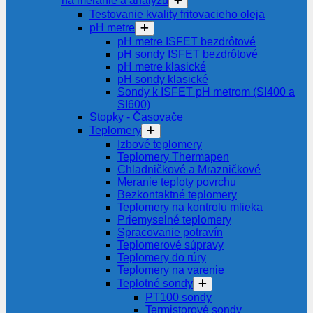
na meranie a analýzu
Testovanie kvality fritovacieho oleja
pH metre
pH metre ISFET bezdrôtové
pH sondy ISFET bezdrôtové
pH metre klasické
pH sondy klasické
Sondy k ISFET pH metrom (SI400 a
SI600)
Stopky - Časovače
Teplomery
Izbové teplomery
Teplomery Thermapen
Chladničkové a Mrazničkové
Meranie teploty povrchu
Bezkontaktné teplomery
Teplomery na kontrolu mlieka
Priemyselné teplomery
Spracovanie potravín
Teplomerové súpravy
Teplomery do rúry
Teplomery na varenie
Teplotné sondy
PT100 sondy
Termistorové sondy