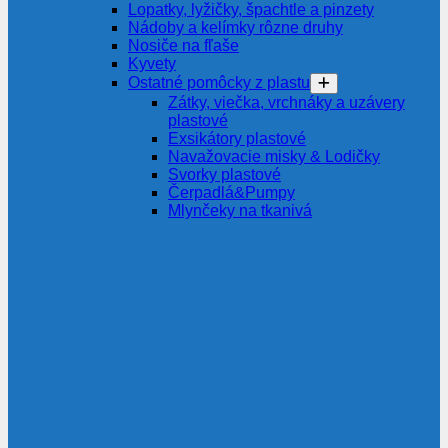
Lopatky, lyžičky, špachtle a pinzety
Nádoby a kelímky rôzne druhy
Nosiče na fľaše
Kyvety
Ostatné pomôcky z plastu
Zátky, viečka, vrchnáky a uzávery
plastové
Exsikátory plastové
Navažovacie misky & Lodičky
Svorky plastové
Čerpadlá&Pumpy
Mlynčeky na tkanivá