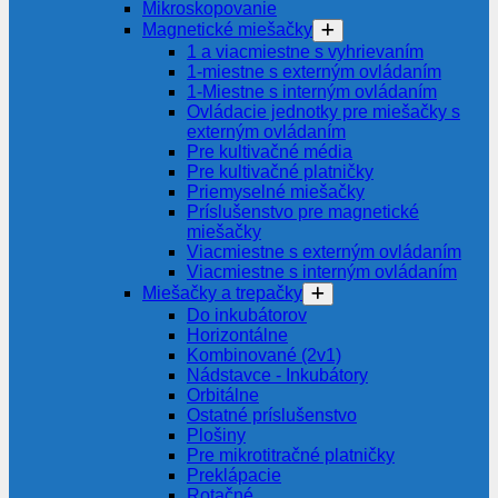
Mikroskopovanie
Magnetické miešačky
1 a viacmiestne s vyhrievaním
1-miestne s externým ovládaním
1-Miestne s interným ovládaním
Ovládacie jednotky pre miešačky s
externým ovládaním
Pre kultivačné média
Pre kultivačné platničky
Priemyselné miešačky
Príslušenstvo pre magnetické
miešačky
Viacmiestne s externým ovládaním
Viacmiestne s interným ovládaním
Miešačky a trepačky
Do inkubátorov
Horizontálne
Kombinované (2v1)
Nádstavce - Inkubátory
Orbitálne
Ostatné príslušenstvo
Plošiny
Pre mikrotitračné platničky
Preklápacie
Rotačné