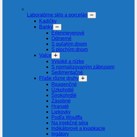
Laboratórne sklo a porcelán
Kadičky
Banky
Erlenmeyerové
Odmerné
S guľatým dnom
S plochým dnom
Valce
Vysoké a nízke
S normalizovaným zábrusom
Sedimentačné
Fľaše rôzne druhy
Reagenčné
Úzkohrdlé
Širokohrdlé
Zásobné
Hranaté
Liekovky
Podľa Woulffa
Na injekčné séra
Indikátorové a kvapkacie
Irigátory