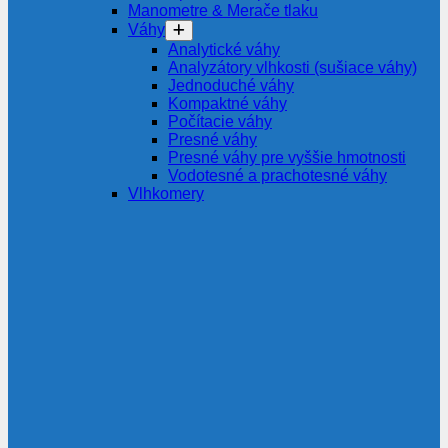
Manometre & Merače tlaku
Váhy
Analytické váhy
Analyzátory vlhkosti (sušiace váhy)
Jednoduché váhy
Kompaktné váhy
Počítacie váhy
Presné váhy
Presné váhy pre vyššie hmotnosti
Vodotesné a prachotesné váhy
Vlhkomery