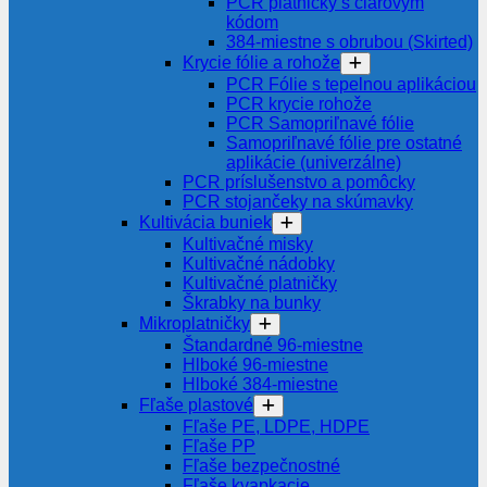
PCR platničky s čiarovým
kódom
384-miestne s obrubou (Skirted)
Krycie fólie a rohože
PCR Fólie s tepelnou aplikáciou
PCR krycie rohože
PCR Samopriľnavé fólie
Samopriľnavé fólie pre ostatné
aplikácie (univerzálne)
PCR príslušenstvo a pomôcky
PCR stojančeky na skúmavky
Kultivácia buniek
Kultivačné misky
Kultivačné nádobky
Kultivačné platničky
Škrabky na bunky
Mikroplatničky
Štandardné 96-miestne
Hlboké 96-miestne
Hlboké 384-miestne
Fľaše plastové
Fľaše PE, LDPE, HDPE
Fľaše PP
Fľaše bezpečnostné
Fľaše kvapkacie