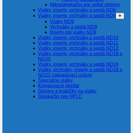
Mikrostriekačky pre veľké objemy
Vialky, inserty, vrchnáky a septá ND8
Vialky, inserty, vrchnáky a septá ND9
Vialky ND9
Vrchnáky a septá ND9
Inserty pre vialky ND9
Vialky, inserty, vrchnáky a septá ND10
Vialky, inserty, vrchnáky a septá ND11
Vialky, inserty, vrchnáky a septá ND13
Vialky, inserty, vrchnáky a septá ND18 a
ND20
Vialky, inserty, vrchnáky a septá ND24
Vialky, vrchnáky, inserty a septá ND18 a
ND22 zaklapávací uzáver
Špeciálne vialky
Krimpovacie kliešte
Stojany a krabičky na vialky
Striekačky pre HPLC