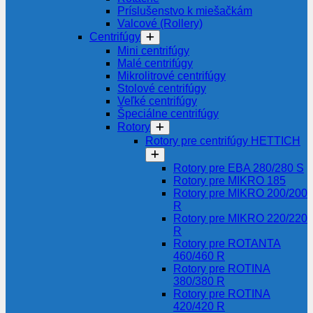
Príslušenstvo k miešačkám
Valcové (Rollery)
Centrifúgy
Mini centrifúgy
Malé centrifúgy
Mikrolitrové centrifúgy
Stolové centrifúgy
Veľké centrifúgy
Špeciálne centrifúgy
Rotory
Rotory pre centrifúgy HETTICH
Rotory pre EBA 280/280 S
Rotory pre MIKRO 185
Rotory pre MIKRO 200/200
R
Rotory pre MIKRO 220/220
R
Rotory pre ROTANTA
460/460 R
Rotory pre ROTINA
380/380 R
Rotory pre ROTINA
420/420 R