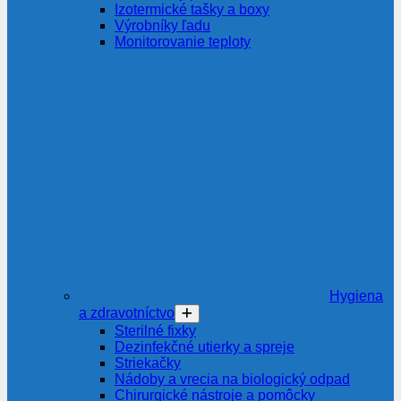
Izotermické tašky a boxy
Výrobníky ľadu
Monitorovanie teploty
Hygiena
a zdravotníctvo
Sterilné fixky
Dezinfekčné utierky a spreje
Striekačky
Nádoby a vrecia na biologický odpad
Chirurgické nástroje a pomôcky