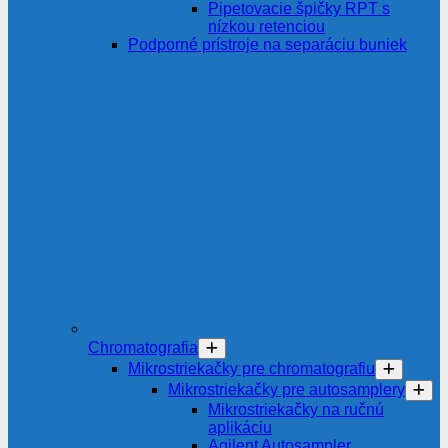
Pipetovacie špičky RPT s
nízkou retenciou
Podporné prístroje na separáciu buniek
Chromatografia
Mikrostriekačky pre chromatografiu
Mikrostriekačky pre autosamplery
Mikrostriekačky na ručnú
aplikáciu
Agilent Autosampler