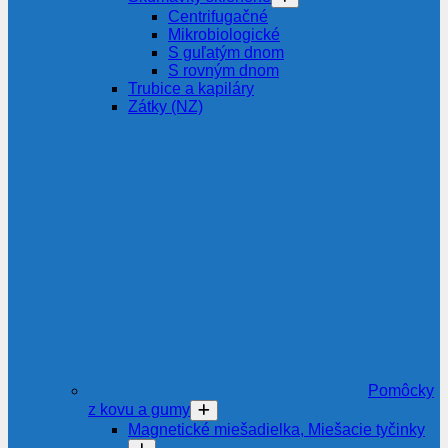
Centrifugačné
Mikrobiologické
S guľatým dnom
S rovným dnom
Trubice a kapiláry
Zátky (NZ)
Pomôcky
z kovu a gumy
Magnetické miešadielka, Miešacie tyčinky