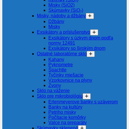
Misky (SiO2)
Skúmavky (SiO₂)
Misky, nádoby a džbány
Džbány
Misky
Exsikátory a príslušenstvo
Exsikátory s úzkym dnom podľa
normy 12491
Exsikátory so širokým dnom
Ostatné laboratórne sklo
Kahany
Pyknometre
Špachtle
Tyčinky miešacie
Vzorkovnice na plyny
Zvony
Sklo na váženie
Sklo pre mikrobiológiu
Erlenmeyerove banky s uzáverom
Banky na kultúry
Petriho misky
Počítacie komôrky
Valce na preparáty
Skúmavky sklenené