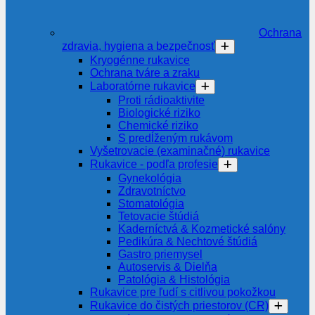
Ochrana
zdravia, hygiena a bezpečnosť
Kryogénne rukavice
Ochrana tváre a zraku
Laboratórne rukavice
Proti rádioaktivite
Biologické riziko
Chemické riziko
S predĺženým rukávom
Vyšetrovacie (examinačné) rukavice
Rukavice - podľa profesie
Gynekológia
Zdravotníctvo
Stomatológia
Tetovacie štúdiá
Kaderníctvá & Kozmetické salóny
Pedikúra & Nechtové štúdiá
Gastro priemysel
Autoservis & Dielňa
Patológia & Histológia
Rukavice pre ľudí s citlivou pokožkou
Rukavice do čistých priestorov (CR)