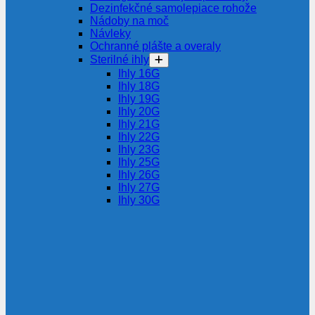
Dezinfekčné samolepiace rohože
Nádoby na moč
Návleky
Ochranné plášte a overaly
Sterilné ihly
Ihly 16G
Ihly 18G
Ihly 19G
Ihly 20G
Ihly 21G
Ihly 22G
Ihly 23G
Ihly 25G
Ihly 26G
Ihly 27G
Ihly 30G