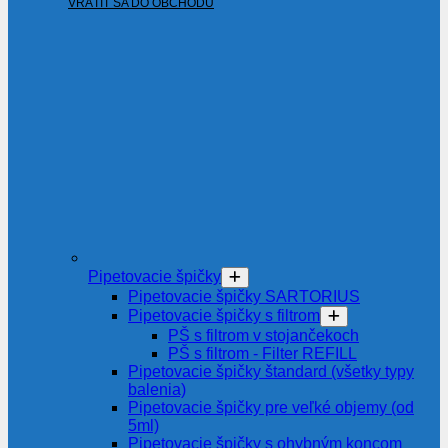
VRÁTIŤ SA DO OBCHODU
Pipetovacie špičky
Pipetovacie špičky SARTORIUS
Pipetovacie špičky s filtrom
PŠ s filtrom v stojančekoch
PŠ s filtrom - Filter REFILL
Pipetovacie špičky štandard (všetky typy
balenia)
Pipetovacie špičky pre veľké objemy (od
5ml)
Pipetovacie špičky s ohybným koncom