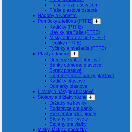
Fľaše s rozprašovačom
Fľaše plastové ostatné
Nádoby a Kanistre
Pomôcky z teflónu (PTFE)
Kadičky (PTFE)
Lieviky pre fľaše (PTFE)
Misky odparovacie (PTFE)
Tégliky (PTFE)
Tyčinky a miešadlá (PTFE)
Plasty odmerné
Odmerné valce plastové
Banky odmerné plastové
Byrety plastové
Erlenmeyerové banky plastové
Kadičky plastové
Odmerky plastové
Lieviky a násypky plastové
Stojany a držiaky rôzne
Držiaky na lieviky
Podstavce pre banky
Pre serologické pipety
Stojany pre kyvety
Stojany pre vialky
Misky, tácky a podložky