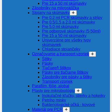
Pre 15 a 50 ml skúmavky
Zásobníky na mikrosklíčka
Stojany na skúmavky
Pre 0.2 ml PCR skúmavky a strípy
Pre 0.5/1.5 a 2.0 ml skúmavky
Pre 5.0 ml skúmavky
Pre odberové skúmavky (5-50ml)
Pre 15 a 50 ml skúmavky
Univerzálne pre všetky typy
skúmaviek
Chladiace stojančeky
Označovanie a transport vzoriek
Štítky
Pásky
Tlačiareň štítkov
Pásky pre tlačiarne štítkov
Zásobníky pre pásky a štítky
Transport vzoriek
Parafilm, fólie, alobal
Plasty pre mikrobiológiu
Inokulačné kľučky, stierky a hokejky
Petriho misky
Bakteriologické očká - kovové
Materiál pre PCR