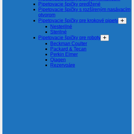
Pipetovacie špičky predĺžené
Pipetovacie špičky s rozšíreným nasávacím
otvorom
Pipetovacie špičky pre krokové pipety
Nesterilné
Sterilné
Pipetovacie špičky pre roboty
Beckman Coulter
Packard & Tecan
Perkin Elmer
Qiagen
Rezervoáre