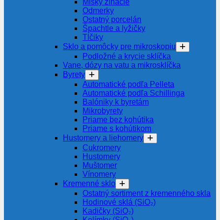
Misky žíhacie
Odmerky
Ostatný porcelán
Špachtle a lyžičky
Tĺčiky
Sklo a pomôcky pre mikroskopiu
Podložné a krycie sklíčka
Vane, dózy na vatu a mikrosklíčka
Byrety
Automatické podľa Pelleta
Automatické podľa Schillinga
Balóniky k byretám
Mikrobyrety
Priame bez kohútika
Priame s kohútikom
Hustomery a liehomery
Cukromery
Hustomery
Muštomer
Vínomery
Kremenné sklo
Ostatný sortiment z kremenného skla
Hodinové sklá (SiO₂)
Kadičky (SiO₂)
Kelímky (SiO₂)