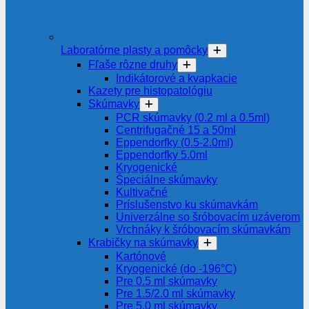
Laboratórne plasty a pomôcky
Fľaše rôzne druhy
Indikátorové a kvapkacie
Kazety pre histopatológiu
Skúmavky
PCR skúmavky (0.2 ml a 0.5ml)
Centrifugačné 15 a 50ml
Eppendorfky (0.5-2.0ml)
Eppendorfky 5.0ml
Kryogenické
Špeciálne skúmavky
Kultivačné
Príslušenstvo ku skúmavkám
Univerzálne so šróbovacím uzáverom
Vrchnáky k šróbovacím skúmavkám
Krabičky na skúmavky
Kartónové
Kryogenické (do -196°C)
Pre 0.5 ml skúmavky
Pre 1.5/2.0 ml skúmavky
Pre 5.0 ml skúmavky