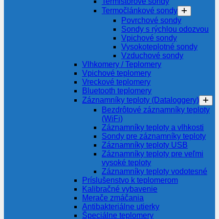
Termistorové sondy
Termočlánkové sondy
Povrchové sondy
Sondy s rýchlou odozvou
Vpichové sondy
Vysokoteplotné sondy
Vzduchové sondy
Vlhkomery / Teplomery
Vpichové teplomery
Vreckové teplomery
Bluetooth teplomery
Záznamníky teploty (Dataloggery)
Bezdrôtové záznamníky teploty
(WiFi)
Záznamníky teploty a vlhkosti
Sondy pre záznamníky teploty
Záznamníky teploty USB
Záznamníky teploty pre veľmi
vysoké teploty
Záznamníky teploty vodotesné
Príslušenstvo k teplomerom
Kalibračné vybavenie
Merače zmáčania
Antibakteriálne utierky
Špeciálne teplomery