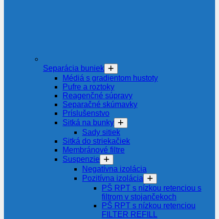
Separácia buniek
Médiá s gradientom hustoty
Pufre a roztoky
Reagenčné súpravy
Separačné skúmavky
Príslušenstvo
Sitká na bunky
Sady sitiek
Sitká do striekačiek
Membránové filtre
Suspenzie
Negatívna izolácia
Pozitívna izolácia
PŠ RPT s nízkou retenciou s
filtrom v stojančekoch
PŠ RPT s nízkou retenciou
FILTER REFILL