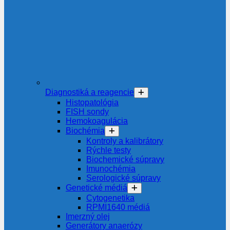
Diagnostiká a reagencie
Histopatológia
FISH sondy
Hemokoagulácia
Biochémia
Kontroly a kalibrátory
Rýchle testy
Biochemické súpravy
Imunochémia
Serologické súpravy
Genetické médiá
Cytogenetika
RPMI1640 médiá
Imerzný olej
Generátory anaerózy