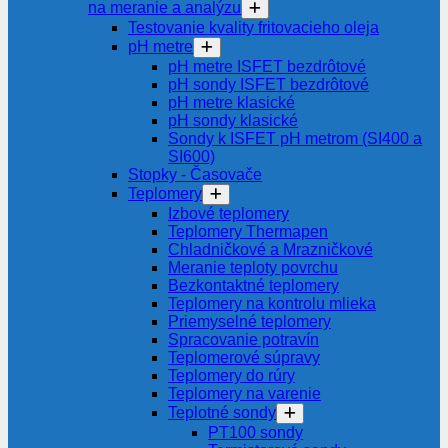
na meranie a analýzu
Testovanie kvality fritovacieho oleja
pH metre
pH metre ISFET bezdrôtové
pH sondy ISFET bezdrôtové
pH metre klasické
pH sondy klasické
Sondy k ISFET pH metrom (SI400 a
SI600)
Stopky - Časovače
Teplomery
Izbové teplomery
Teplomery Thermapen
Chladničkové a Mrazničkové
Meranie teploty povrchu
Bezkontaktné teplomery
Teplomery na kontrolu mlieka
Priemyselné teplomery
Spracovanie potravín
Teplomerové súpravy
Teplomery do rúry
Teplomery na varenie
Teplotné sondy
PT100 sondy