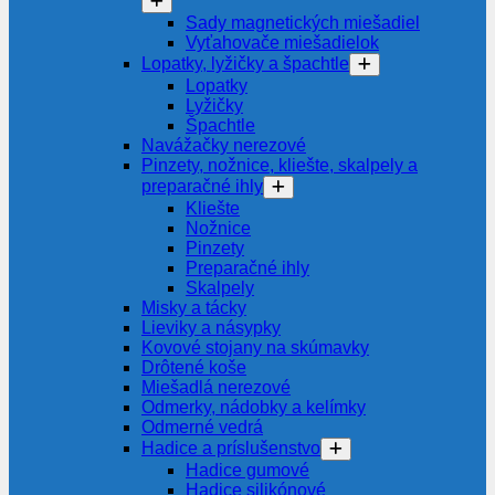
Sady magnetických miešadiel
Vyťahovače miešadielok
Lopatky, lyžičky a špachtle
Lopatky
Lyžičky
Špachtle
Navážačky nerezové
Pinzety, nožnice, kliešte, skalpely a
preparačné ihly
Kliešte
Nožnice
Pinzety
Preparačné ihly
Skalpely
Misky a tácky
Lieviky a násypky
Kovové stojany na skúmavky
Drôtené koše
Miešadlá nerezové
Odmerky, nádobky a kelímky
Odmerné vedrá
Hadice a príslušenstvo
Hadice gumové
Hadice silikónové