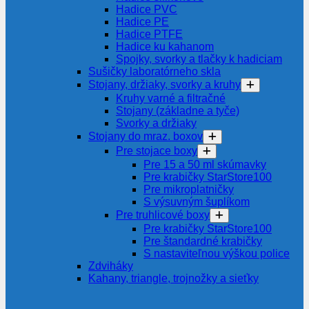
Hadice PVC
Hadice PE
Hadice PTFE
Hadice ku kahanom
Spojky, svorky a tlačky k hadiciam
Sušičky laboratórneho skla
Stojany, držiaky, svorky a kruhy
Kruhy varné a filtračné
Stojany (základne a tyče)
Svorky a držiaky
Stojany do mraz. boxov
Pre stojace boxy
Pre 15 a 50 ml skúmavky
Pre krabičky StarStore100
Pre mikroplatničky
S výsuvným šuplíkom
Pre truhlicové boxy
Pre krabičky StarStore100
Pre štandardné krabičky
S nastaviteľnou výškou police
Zdviháky
Kahany, triangle, trojnožky a sieťky