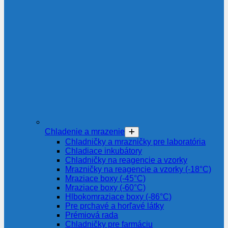
Chladenie a mrazenie
Chladničky a mrazničky pre laboratória
Chladiace inkubátory
Chladničky na reagencie a vzorky
Mrazničky na reagencie a vzorky (-18°C)
Mraziace boxy (-45°C)
Mraziace boxy (-60°C)
Hlbokomraziace boxy (-86°C)
Pre prchavé a horľavé látky
Prémiová rada
Chladničky pre farmáciu