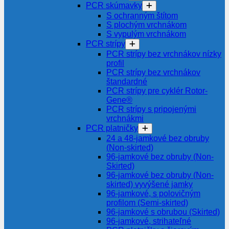
PCR skúmavky
S ochranným štítom
S plochým vrchnákom
S vypulým vrchnákom
PCR strípy
PCR strípy bez vrchnákov nízky
profil
PCR strípy bez vrchnákov
štandardné
PCR strípy pre cyklér Rotor-
Gene®
PCR strípy s pripojenými
vrchnákmi
PCR platničky
24 a 48-jamkové bez obruby
(Non-skirted)
96-jamkové bez obruby (Non-
Skirted)
96-jamkové bez obruby (Non-
skirted) vyvýšené jamky
96-jamkové, s polovičným
profilom (Semi-skirted)
96-jamkové s obrubou (Skirted)
96-jamkové, strihateľné