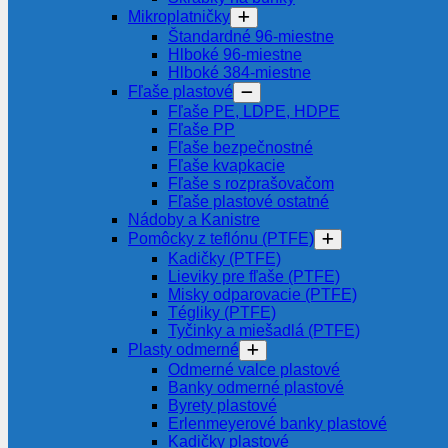
Mikroplatničky
Štandardné 96-miestne
Hlboké 96-miestne
Hlboké 384-miestne
Fľaše plastové
Fľaše PE, LDPE, HDPE
Fľaše PP
Fľaše bezpečnostné
Fľaše kvapkacie
Fľaše s rozprašovačom
Fľaše plastové ostatné
Nádoby a Kanistre
Pomôcky z teflónu (PTFE)
Kadičky (PTFE)
Lieviky pre fľaše (PTFE)
Misky odparovacie (PTFE)
Tégliky (PTFE)
Tyčinky a miešadlá (PTFE)
Plasty odmerné
Odmerné valce plastové
Banky odmerné plastové
Byrety plastové
Erlenmeyerové banky plastové
Kadičky plastové