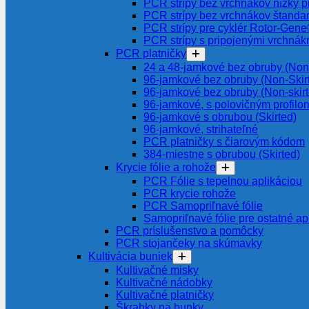
PCR strípy bez vrchnákov nízky pr
PCR strípy bez vrchnákov štanda
PCR strípy pre cyklér Rotor-Gen
PCR strípy s pripojenými vrchnák
PCR platničky
24 a 48-jamkové bez obruby (Non-
96-jamkové bez obruby (Non-Skir
96-jamkové bez obruby (Non-skir
96-jamkové, s polovičným profilom
96-jamkové s obrubou (Skirted)
96-jamkové, strihateľné
PCR platničky s čiarovým kódom
384-miestne s obrubou (Skirted)
Krycie fólie a rohože
PCR Fólie s tepelnou aplikáciou
PCR krycie rohože
PCR Samopriľnavé fólie
Samopriľnavé fólie pre ostatné ap
PCR príslušenstvo a pomôcky
PCR stojančeky na skúmavky
Kultivácia buniek
Kultivačné misky
Kultivačné nádobky
Kultivačné platničky
Škrabky na bunky