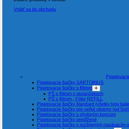
Vrátiť sa do obchodu
Pipetovaci
Pipetovacie špičky SARTORIUS
Pipetovacie špičky s filtrom
PŠ s filtrom v stojančekoch
PŠ s filtrom - Filter REFILL
Pipetovacie špičky štandard (všetky typy bale
Pipetovacie špičky pre veľké objemy (od 5ml
Pipetovacie špičky s ohybným koncom
Pipetovacie špičky predĺžené
Pipetovacie špičky s rozšíreným nasávacím 