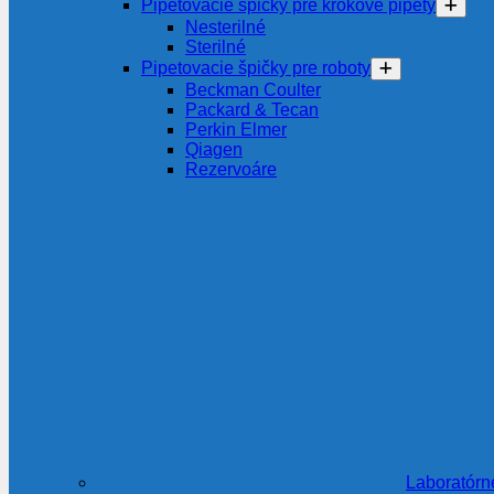
Pipetovacie špičky pre krokové pipety
Nesterilné
Sterilné
Pipetovacie špičky pre roboty
Beckman Coulter
Packard & Tecan
Perkin Elmer
Qiagen
Rezervoáre
Laboratórn