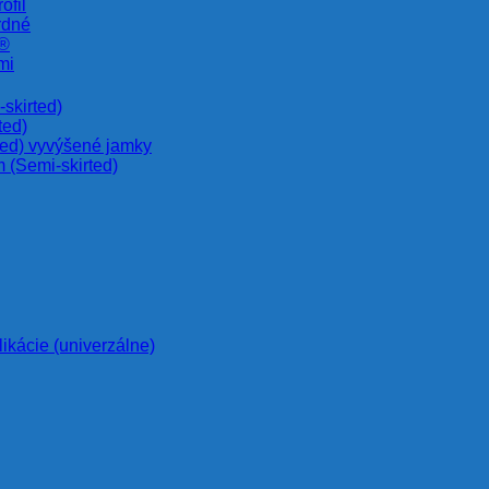
ofil
rdné
e®
mi
skirted)
ted)
ted) vyvýšené jamky
 (Semi-skirted)
likácie (univerzálne)