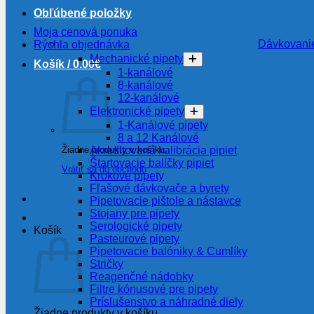
Obľúbené položky
Moja cenová ponuka
Dávkovanie
Rýchla objednávka
Mechanické pipety
Košík /
0.00
€
1-kanálové
8-kanálové
12-kanálové
Elektronické pipety
1-Kanálové pipety
8 a 12 Kanálové
Žiadne produkty v košíku.
Akreditovaná kalibrácia pipiet
Štartovacie balíčky pipiet
Vrátiť sa do obchodu
Krokové pipety
Fľašové dávkovače a byrety
Pipetovacie pištole a nástavce
Stojany pre pipety
Serologické pipety
Košík
Pasteurové pipety
Pipetovacie balóniky & Cumlíky
Stričky
Reagenčné nádobky
Filtre kónusové pre pipety
Príslušenstvo a náhradné diely
Žiadne produkty v košíku.