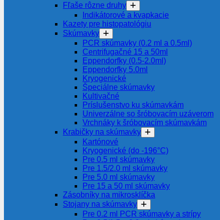
Fľaše rôzne druhy
Indikátorové a kvapkacie
Kazety pre histopatológiu
Skúmavky
PCR skúmavky (0.2 ml a 0.5ml)
Centrifugačné 15 a 50ml
Eppendorfky (0.5-2.0ml)
Eppendorfky 5.0ml
Kryogenické
Špeciálne skúmavky
Kultivačné
Príslušenstvo ku skúmavkám
Univerzálne so šróbovacím uzáverom
Vrchnáky k šróbovacím skúmavkám
Krabičky na skúmavky
Kartónové
Kryogenické (do -196°C)
Pre 0.5 ml skúmavky
Pre 1.5/2.0 ml skúmavky
Pre 5.0 ml skúmavky
Pre 15 a 50 ml skúmavky
Zásobníky na mikrosklíčka
Stojany na skúmavky
Pre 0.2 ml PCR skúmavky a strípy