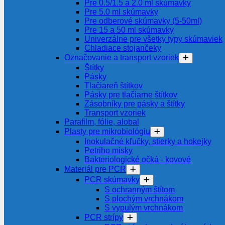
Pre 0.5/1.5 a 2.0 ml skúmavky
Pre 5.0 ml skúmavky
Pre odberové skúmavky (5-50ml)
Pre 15 a 50 ml skúmavky
Univerzálne pre všetky typy skúmaviek
Chladiace stojančeky
Označovanie a transport vzoriek
Štítky
Pásky
Tlačiareň štítkov
Pásky pre tlačiarne štítkov
Zásobníky pre pásky a štítky
Transport vzoriek
Parafilm, fólie, alobal
Plasty pre mikrobiológiu
Inokulačné kľučky, stierky a hokejky
Petriho misky
Bakteriologické očká - kovové
Materiál pre PCR
PCR skúmavky
S ochranným štítom
S plochým vrchnákom
S vypulým vrchnákom
PCR strípy