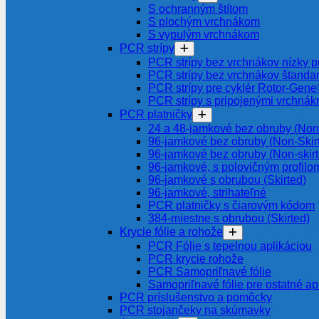
S ochranným štítom
S plochým vrchnákom
S vypulým vrchnákom
PCR strípy
PCR strípy bez vrchnákov nízky pr
PCR strípy bez vrchnákov štanda
PCR strípy pre cyklér Rotor-Gen
PCR strípy s pripojenými vrchnák
PCR platničky
24 a 48-jamkové bez obruby (Non-
96-jamkové bez obruby (Non-Skir
96-jamkové bez obruby (Non-skir
96-jamkové, s polovičným profilom
96-jamkové s obrubou (Skirted)
96-jamkové, strihateľné
PCR platničky s čiarovým kódom
384-miestne s obrubou (Skirted)
Krycie fólie a rohože
PCR Fólie s tepelnou aplikáciou
PCR krycie rohože
PCR Samopriľnavé fólie
Samopriľnavé fólie pre ostatné ap
PCR príslušenstvo a pomôcky
PCR stojančeky na skúmavky