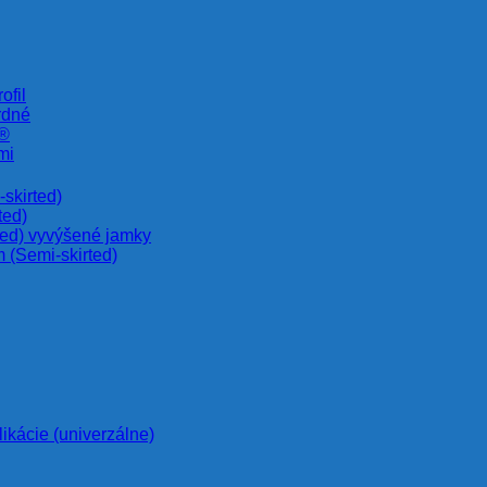
ofil
rdné
e®
mi
skirted)
ted)
ted) vyvýšené jamky
 (Semi-skirted)
likácie (univerzálne)