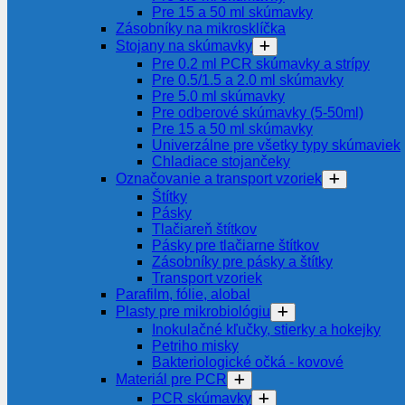
Pre 15 a 50 ml skúmavky
Zásobníky na mikrosklíčka
Stojany na skúmavky
Pre 0.2 ml PCR skúmavky a strípy
Pre 0.5/1.5 a 2.0 ml skúmavky
Pre 5.0 ml skúmavky
Pre odberové skúmavky (5-50ml)
Pre 15 a 50 ml skúmavky
Univerzálne pre všetky typy skúmaviek
Chladiace stojančeky
Označovanie a transport vzoriek
Štítky
Pásky
Tlačiareň štítkov
Pásky pre tlačiarne štítkov
Zásobníky pre pásky a štítky
Transport vzoriek
Parafilm, fólie, alobal
Plasty pre mikrobiológiu
Inokulačné kľučky, stierky a hokejky
Petriho misky
Bakteriologické očká - kovové
Materiál pre PCR
PCR skúmavky