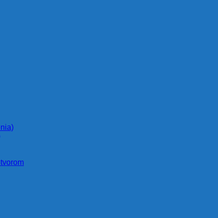
nia)
)
otvorom