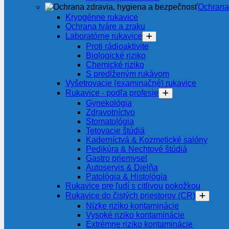
Ochrana
Kryogénne rukavice
Ochrana tváre a zraku
Laboratórne rukavice
Proti rádioaktivite
Biologické riziko
Chemické riziko
S predĺženým rukávom
Vyšetrovacie (examinačné) rukavice
Rukavice - podľa profesie
Gynekológia
Zdravotníctvo
Stomatológia
Tetovacie štúdiá
Kaderníctvá & Kozmetické salóny
Pedikúra & Nechtové štúdiá
Gastro priemysel
Autoservis & Dielňa
Patológia & Histológia
Rukavice pre ľudí s citlivou pokožkou
Rukavice do čistých priestorov (CR)
Nízke riziko kontaminácie
Vysoké riziko kontaminácie
Extrémne riziko kontaminácie