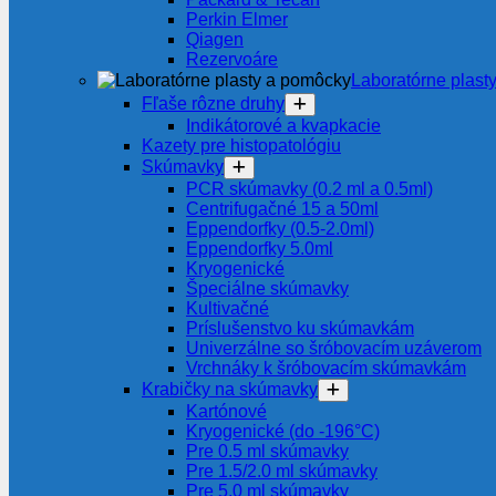
Perkin Elmer
Qiagen
Rezervoáre
Laboratórne plast
Fľaše rôzne druhy
Indikátorové a kvapkacie
Kazety pre histopatológiu
Skúmavky
PCR skúmavky (0.2 ml a 0.5ml)
Centrifugačné 15 a 50ml
Eppendorfky (0.5-2.0ml)
Eppendorfky 5.0ml
Kryogenické
Špeciálne skúmavky
Kultivačné
Príslušenstvo ku skúmavkám
Univerzálne so šróbovacím uzáverom
Vrchnáky k šróbovacím skúmavkám
Krabičky na skúmavky
Kartónové
Kryogenické (do -196°C)
Pre 0.5 ml skúmavky
Pre 1.5/2.0 ml skúmavky
Pre 5.0 ml skúmavky