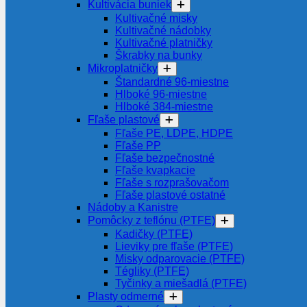
Kultivácia buniek
Kultivačné misky
Kultivačné nádobky
Kultivačné platničky
Škrabky na bunky
Mikroplatničky
Štandardné 96-miestne
Hlboké 96-miestne
Hlboké 384-miestne
Fľaše plastové
Fľaše PE, LDPE, HDPE
Fľaše PP
Fľaše bezpečnostné
Fľaše kvapkacie
Fľaše s rozprašovačom
Fľaše plastové ostatné
Nádoby a Kanistre
Pomôcky z teflónu (PTFE)
Kadičky (PTFE)
Lieviky pre fľaše (PTFE)
Misky odparovacie (PTFE)
Tégliky (PTFE)
Tyčinky a miešadlá (PTFE)
Plasty odmerné