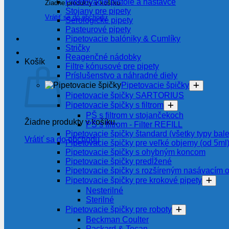
Pipetovacie pištole a nástavce
Žiadne produkty v košíku.
Stojany pre pipety
Vrátiť sa do obchodu
Serologické pipety
Pasteurové pipety
Pipetovacie balóniky & Cumlíky
Stričky
Reagenčné nádobky
Košík
Filtre kónusové pre pipety
Príslušenstvo a náhradné diely
Pipetovacie špičky
Pipetovacie špičky SARTORIUS
Pipetovacie špičky s filtrom
PŠ s filtrom v stojančekoch
Žiadne produkty v košíku.
PŠ s filtrom - Filter REFILL
Pipetovacie špičky štandard (všetky typy bale
Vrátiť sa do obchodu
Pipetovacie špičky pre veľké objemy (od 5ml
Pipetovacie špičky s ohybným koncom
Pipetovacie špičky predĺžené
Pipetovacie špičky s rozšíreným nasávacím 
Pipetovacie špičky pre krokové pipety
Nesterilné
Sterilné
Pipetovacie špičky pre roboty
Beckman Coulter
Packard & Tecan