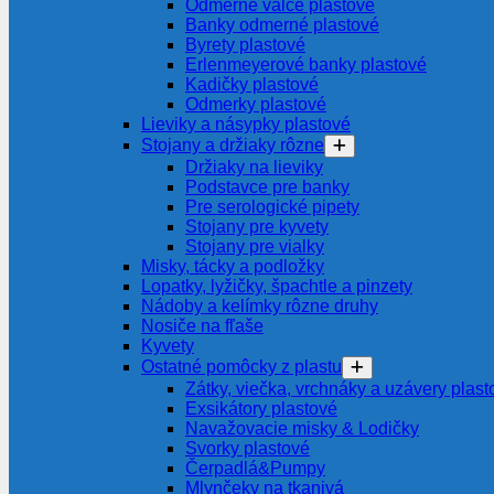
Odmerné valce plastové
Banky odmerné plastové
Byrety plastové
Erlenmeyerové banky plastové
Kadičky plastové
Odmerky plastové
Lieviky a násypky plastové
Stojany a držiaky rôzne
Držiaky na lieviky
Podstavce pre banky
Pre serologické pipety
Stojany pre kyvety
Stojany pre vialky
Misky, tácky a podložky
Lopatky, lyžičky, špachtle a pinzety
Nádoby a kelímky rôzne druhy
Nosiče na fľaše
Kyvety
Ostatné pomôcky z plastu
Zátky, viečka, vrchnáky a uzávery plast
Exsikátory plastové
Navažovacie misky & Lodičky
Svorky plastové
Čerpadlá&Pumpy
Mlynčeky na tkanivá