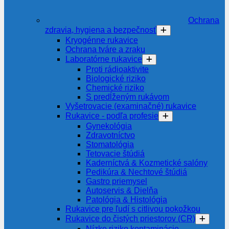
Ochrana
zdravia, hygiena a bezpečnosť
Kryogénne rukavice
Ochrana tváre a zraku
Laboratórne rukavice
Proti rádioaktivite
Biologické riziko
Chemické riziko
S predĺženým rukávom
Vyšetrovacie (examinačné) rukavice
Rukavice - podľa profesie
Gynekológia
Zdravotníctvo
Stomatológia
Tetovacie štúdiá
Kaderníctvá & Kozmetické salóny
Pedikúra & Nechtové štúdiá
Gastro priemysel
Autoservis & Dielňa
Patológia & Histológia
Rukavice pre ľudí s citlivou pokožkou
Rukavice do čistých priestorov (CR)
Nízke riziko kontaminácie