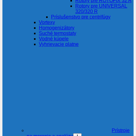
Rotory pre ROTOFIX 32 A
Rotory pre UNIVERSAL
320/320 R
Príslušenstvo pre centrifúgy
Vortexy
Homogenizátory
Suché termostaty
Vodné kúpele
Vyhrievacie platne
Prístroje