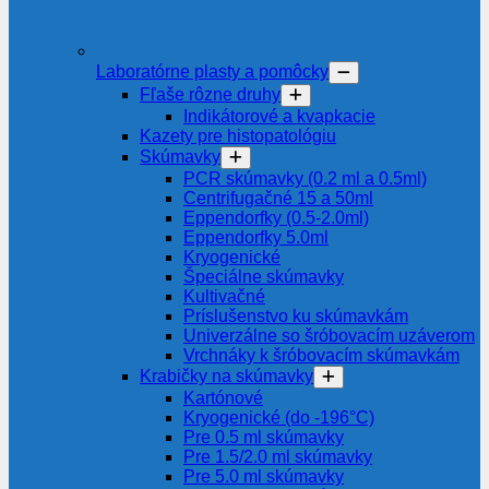
Laboratórne plasty a pomôcky
Fľaše rôzne druhy
Indikátorové a kvapkacie
Kazety pre histopatológiu
Skúmavky
PCR skúmavky (0.2 ml a 0.5ml)
Centrifugačné 15 a 50ml
Eppendorfky (0.5-2.0ml)
Eppendorfky 5.0ml
Kryogenické
Špeciálne skúmavky
Kultivačné
Príslušenstvo ku skúmavkám
Univerzálne so šróbovacím uzáverom
Vrchnáky k šróbovacím skúmavkám
Krabičky na skúmavky
Kartónové
Kryogenické (do -196°C)
Pre 0.5 ml skúmavky
Pre 1.5/2.0 ml skúmavky
Pre 5.0 ml skúmavky