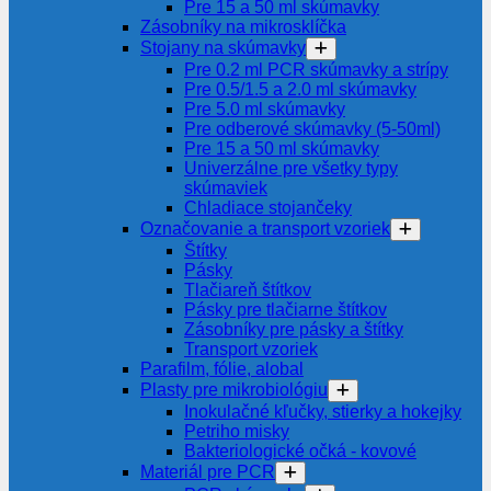
Pre 15 a 50 ml skúmavky
Zásobníky na mikrosklíčka
Stojany na skúmavky
Pre 0.2 ml PCR skúmavky a strípy
Pre 0.5/1.5 a 2.0 ml skúmavky
Pre 5.0 ml skúmavky
Pre odberové skúmavky (5-50ml)
Pre 15 a 50 ml skúmavky
Univerzálne pre všetky typy
skúmaviek
Chladiace stojančeky
Označovanie a transport vzoriek
Štítky
Pásky
Tlačiareň štítkov
Pásky pre tlačiarne štítkov
Zásobníky pre pásky a štítky
Transport vzoriek
Parafilm, fólie, alobal
Plasty pre mikrobiológiu
Inokulačné kľučky, stierky a hokejky
Petriho misky
Bakteriologické očká - kovové
Materiál pre PCR