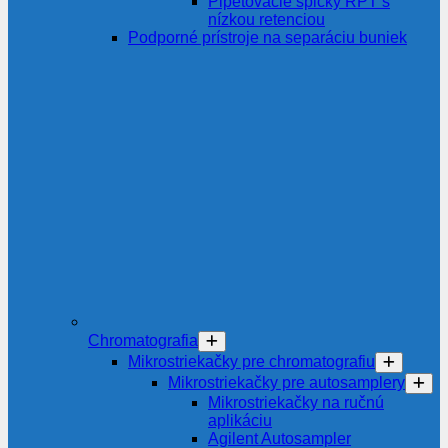
Pipetovacie špičky RPT s
nízkou retenciou
Podporné prístroje na separáciu buniek
Chromatografia
Mikrostriekačky pre chromatografiu
Mikrostriekačky pre autosamplery
Mikrostriekačky na ručnú
aplikáciu
Agilent Autosampler