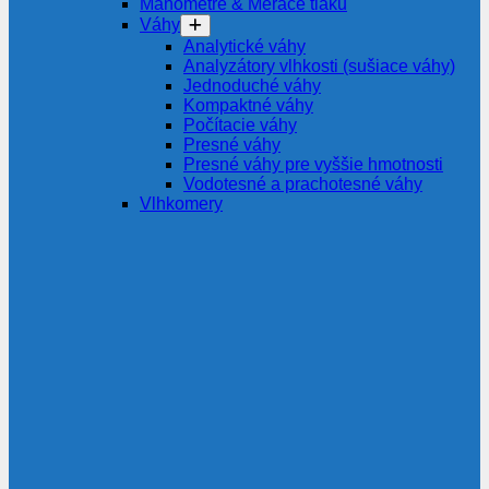
Manometre & Merače tlaku
Váhy
Analytické váhy
Analyzátory vlhkosti (sušiace váhy)
Jednoduché váhy
Kompaktné váhy
Počítacie váhy
Presné váhy
Presné váhy pre vyššie hmotnosti
Vodotesné a prachotesné váhy
Vlhkomery