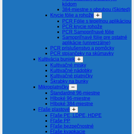
kódom
384-miestne s obrubou (Skirted)
Krycie fólie a rohože
PCR Fólie s tepelnou aplikáciou
PCR krycie rohože
PCR Samopriľnavé fólie
Samopriľnavé fólie pre ostatné
aplikácie (univerzálne)
PCR príslušenstvo a pomôcky
PCR stojančeky na skúmavky
Kultivácia buniek
Kultivačné misky
Kultivačné nádobky
Kultivačné platničky
Škrabky na bunky
Mikroplatničky
Štandardné 96-miestne
Hlboké 96-miestne
Hlboké 384-miestne
Fľaše plastové
Fľaše PE, LDPE, HDPE
Fľaše PP
Fľaše bezpečnostné
Fľaše kvapkacie