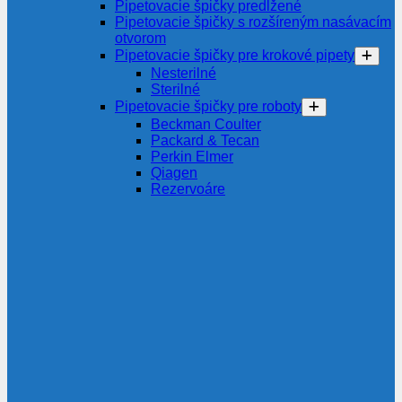
Pipetovacie špičky predĺžené
Pipetovacie špičky s rozšíreným nasávacím
otvorom
Pipetovacie špičky pre krokové pipety
Nesterilné
Sterilné
Pipetovacie špičky pre roboty
Beckman Coulter
Packard & Tecan
Perkin Elmer
Qiagen
Rezervoáre