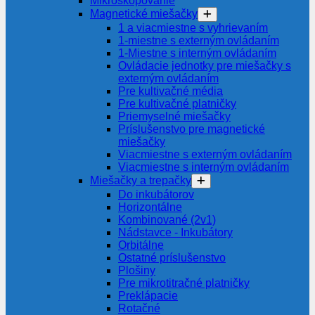
Mikroskopovanie
Magnetické miešačky
1 a viacmiestne s vyhrievaním
1-miestne s externým ovládaním
1-Miestne s interným ovládaním
Ovládacie jednotky pre miešačky s
externým ovládaním
Pre kultivačné média
Pre kultivačné platničky
Priemyselné miešačky
Príslušenstvo pre magnetické
miešačky
Viacmiestne s externým ovládaním
Viacmiestne s interným ovládaním
Miešačky a trepačky
Do inkubátorov
Horizontálne
Kombinované (2v1)
Nádstavce - Inkubátory
Orbitálne
Ostatné príslušenstvo
Plošiny
Pre mikrotitračné platničky
Preklápacie
Rotačné