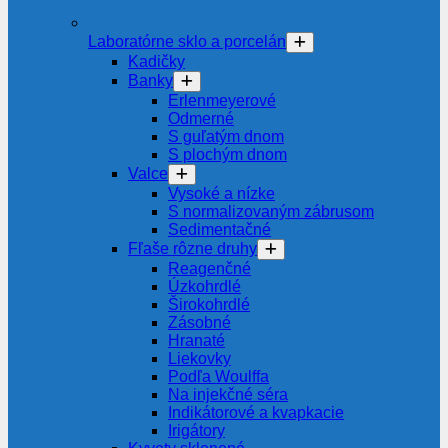
Laboratórne sklo a porcelán
Kadičky
Banky
Erlenmeyerové
Odmerné
S guľatým dnom
S plochým dnom
Valce
Vysoké a nízke
S normalizovaným zábrusom
Sedimentačné
Fľaše rôzne druhy
Reagenčné
Úzkohrdlé
Širokohrdlé
Zásobné
Hranaté
Liekovky
Podľa Woulffa
Na injekčné séra
Indikátorové a kvapkacie
Irigátory