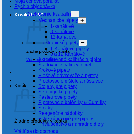
Moja cenová ponuka
Rýchla objednávka
Dávkovanie kvapalín
Košík /
0.00
€
Mechanické pipety
1-kanálové
8-kanálové
12-kanálové
Elektronické pipety
1-Kanálové pipety
Žiadne produkty v košíku.
8 a 12 Kanálové
Akreditovaná kalibrácia pipiet
Vrátiť sa do obchodu
Štartovacie balíčky pipiet
Krokové pipety
Fľašové dávkovače a byrety
Pipetovacie pištole a nástavce
Košík
Stojany pre pipety
Serologické pipety
Pasteurové pipety
Pipetovacie balóniky & Cumlíky
Stričky
Reagenčné nádobky
Filtre kónusové pre pipety
Žiadne produkty v košíku.
Príslušenstvo a náhradné diely
Vrátiť sa do obchodu