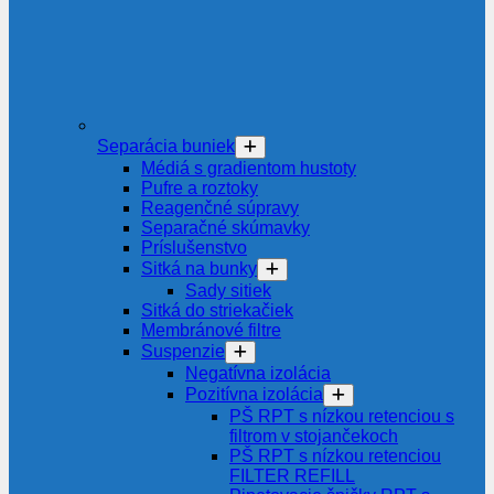
Separácia buniek
Médiá s gradientom hustoty
Pufre a roztoky
Reagenčné súpravy
Separačné skúmavky
Príslušenstvo
Sitká na bunky
Sady sitiek
Sitká do striekačiek
Membránové filtre
Suspenzie
Negatívna izolácia
Pozitívna izolácia
PŠ RPT s nízkou retenciou s
filtrom v stojančekoch
PŠ RPT s nízkou retenciou
FILTER REFILL