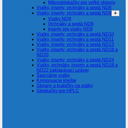
Mikrostriekačky pre veľké objemy
Vialky, inserty, vrchnáky a septá ND8
Vialky, inserty, vrchnáky a septá ND9
Vialky ND9
Vrchnáky a septá ND9
Inserty pre vialky ND9
Vialky, inserty, vrchnáky a septá ND10
Vialky, inserty, vrchnáky a septá ND11
Vialky, inserty, vrchnáky a septá ND13
Vialky, inserty, vrchnáky a septá ND18 a
ND20
Vialky, inserty, vrchnáky a septá ND24
Vialky, vrchnáky, inserty a septá ND18 a
ND22 zaklapávací uzáver
Špeciálne vialky
Krimpovacie kliešte
Stojany a krabičky na vialky
Striekačky pre HPLC