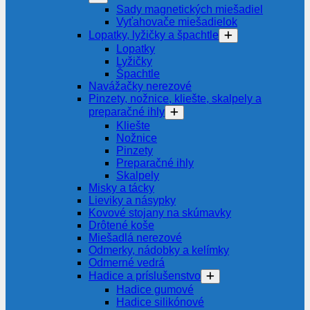
Sady magnetických miešadiel
Vyťahovače miešadielok
Lopatky, lyžičky a špachtle
Lopatky
Lyžičky
Špachtle
Navážačky nerezové
Pinzety, nožnice, kliešte, skalpely a
preparačné ihly
Kliešte
Nožnice
Pinzety
Preparačné ihly
Skalpely
Misky a tácky
Lieviky a násypky
Kovové stojany na skúmavky
Drôtené koše
Miešadlá nerezové
Odmerky, nádobky a kelímky
Odmerné vedrá
Hadice a príslušenstvo
Hadice gumové
Hadice silikónové