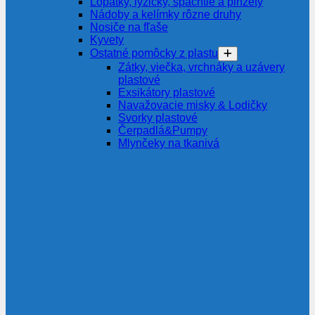
Lopatky, lyžičky, špachtle a pinzety
Nádoby a kelímky rôzne druhy
Nosiče na fľaše
Kyvety
Ostatné pomôcky z plastu
Zátky, viečka, vrchnáky a uzávery
plastové
Exsikátory plastové
Navažovacie misky & Lodičky
Svorky plastové
Čerpadlá&Pumpy
Mlynčeky na tkanivá