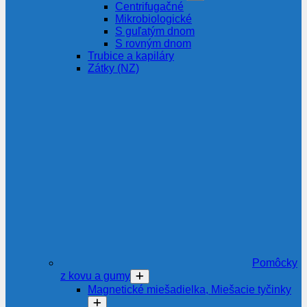
Centrifugačné
Mikrobiologické
S guľatým dnom
S rovným dnom
Trubice a kapiláry
Zátky (NZ)
Pomôcky
z kovu a gumy
Magnetické miešadielka, Miešacie tyčinky