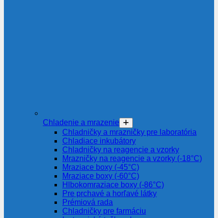
Chladenie a mrazenie
Chladničky a mrazničky pre laboratória
Chladiace inkubátory
Chladničky na reagencie a vzorky
Mrazničky na reagencie a vzorky (-18°C)
Mraziace boxy (-45°C)
Mraziace boxy (-60°C)
Hlbokomraziace boxy (-86°C)
Pre prchavé a horľavé látky
Prémiová rada
Chladničky pre farmáciu