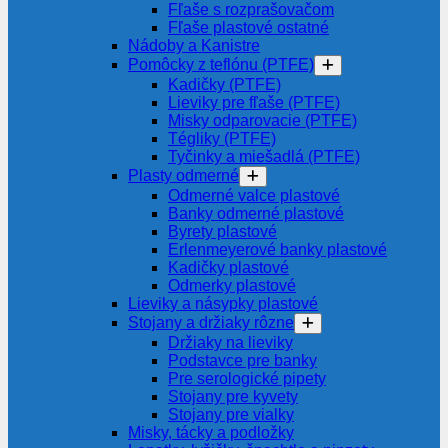
Fľaše s rozprašovačom
Fľaše plastové ostatné
Nádoby a Kanistre
Pomôcky z teflónu (PTFE)
Kadičky (PTFE)
Lieviky pre fľaše (PTFE)
Misky odparovacie (PTFE)
Tégliky (PTFE)
Tyčinky a miešadlá (PTFE)
Plasty odmerné
Odmerné valce plastové
Banky odmerné plastové
Byrety plastové
Erlenmeyerové banky plastové
Kadičky plastové
Odmerky plastové
Lieviky a násypky plastové
Stojany a držiaky rôzne
Držiaky na lieviky
Podstavce pre banky
Pre serologické pipety
Stojany pre kyvety
Stojany pre vialky
Misky, tácky a podložky