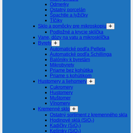
Odmerky
Ostatný porcelán
Špachtle a lyžičky
Tĺčiky
Sklo a pomôcky pre mikroskopiu
Podložné a krycie sklíčka
Vane, dózy na vatu a mikrosklíčka
Byrety
Automatické podľa Pelleta
Automatické podľa Schillinga
Balóniky k byretám
Mikrobyrety
Priame bez kohútika
Priame s kohútikom
Hustomery a liehomery
Cukromery
Hustomery
Muštomer
Vínomery
Kremenné sklo
Ostatný sortiment z kremenného skla
Hodinové sklá (SiO₂)
Kadičky (SiO₂)
Kelímky (SiO₂)