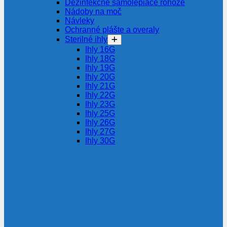
Dezinfekčné samolepiace rohože
Nádoby na moč
Návleky
Ochranné plášte a overaly
Sterilné ihly
Ihly 16G
Ihly 18G
Ihly 19G
Ihly 20G
Ihly 21G
Ihly 22G
Ihly 23G
Ihly 25G
Ihly 26G
Ihly 27G
Ihly 30G