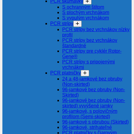
PCR skúmavky
S ochranným štítom
S plochým vrchnákom
S vypulým vrchnákom
PCR strípy
PCR strípy bez vrchnákov nízky
profil
PCR strípy bez vrchnákov
štandardné
PCR strípy pre cyklér Rotor-
Gene®
PCR strípy s pripojenými
vrchnákmi
PCR platničky
24 a 48-jamkové bez obruby
(Non-skirted)
96-jamkové bez obruby (Non-
Skirted)
96-jamkové bez obruby (Non-
skirted) vyvýšené jamky
96-jamkové, s polovičným
profilom (Semi-skirted)
96-jamkové s obrubou (Skirted)
96-jamkové, strihateľné
PCR platničky s čiarovým