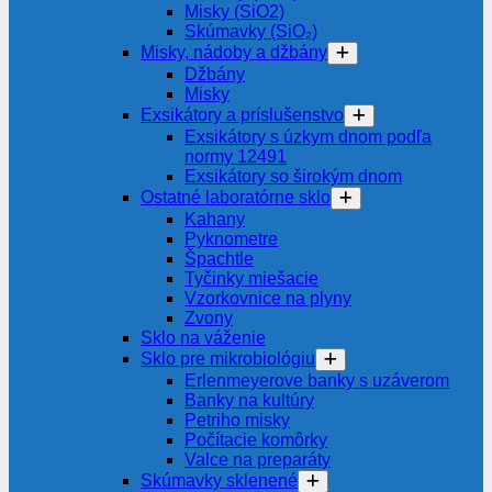
Misky (SiO2)
Skúmavky (SiO₂)
Misky, nádoby a džbány
Džbány
Misky
Exsikátory a príslušenstvo
Exsikátory s úzkym dnom podľa
normy 12491
Exsikátory so širokým dnom
Ostatné laboratórne sklo
Kahany
Pyknometre
Špachtle
Tyčinky miešacie
Vzorkovnice na plyny
Zvony
Sklo na váženie
Sklo pre mikrobiológiu
Erlenmeyerove banky s uzáverom
Banky na kultúry
Petriho misky
Počítacie komôrky
Valce na preparáty
Skúmavky sklenené