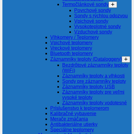
Termočlánkové sondy
Povrchové sondy
Sondy s rýchlou odozvou
Vpichové sondy
Vysokoteplotné sondy
Vzduchové sondy
Vlhkomery / Teplomery
Vpichové teplomery
Vreckové teplomery
Bluetooth teplomery
Záznamníky teploty (Dataloggery)
Bezdrôtové záznamníky teploty
(WiFi)
Záznamníky teploty a vlhkosti
Sondy pre záznamníky teploty
Záznamníky teploty USB
Záznamníky teploty pre veľmi
vysoké teploty
Záznamníky teploty vodotesné
Príslušenstvo k teplomerom
Kalibračné vybavenie
Merače zmáčania
Antibakteriálne utierky
Špeciálne teplomery