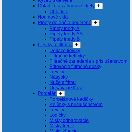
Kyvety sklenené
Chladiče a zábrusové diely
Chladiče
Hodinové sklá
Pipety delené a nedelené
Pipety triedy A
Pipety triedy AS
Pipety triedy B
Lieviky a filtrácia
Deliace lieviky
Filtračné kelímky
Filtračné zariadenia s príslušenstvom
Fritovacie filtračné dosky
Lieviky
Násypky
Nuče s fritou
Odsávacie fľaše
Porcelán
Porcelánové kadičky
Kelímky s príslušenstvom
Lieviky
Lodičky
Misky odparovacie
Misky trecie
Misky žíhacie