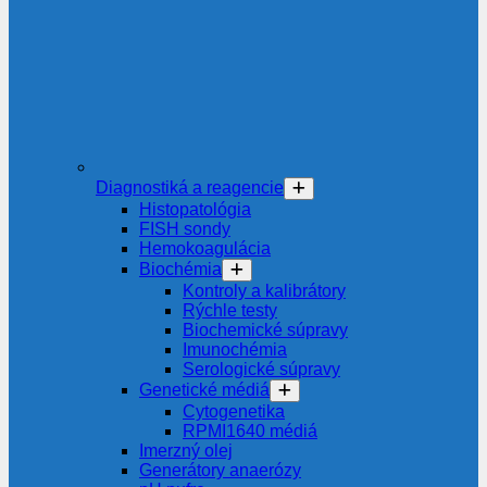
Diagnostiká a reagencie
Histopatológia
FISH sondy
Hemokoagulácia
Biochémia
Kontroly a kalibrátory
Rýchle testy
Biochemické súpravy
Imunochémia
Serologické súpravy
Genetické médiá
Cytogenetika
RPMI1640 médiá
Imerzný olej
Generátory anaerózy