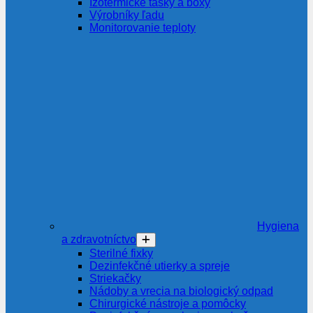
Izotermické tašky a boxy
Výrobníky ľadu
Monitorovanie teploty
Hygiena
a zdravotníctvo
Sterilné fixky
Dezinfekčné utierky a spreje
Striekačky
Nádoby a vrecia na biologický odpad
Chirurgické nástroje a pomôcky