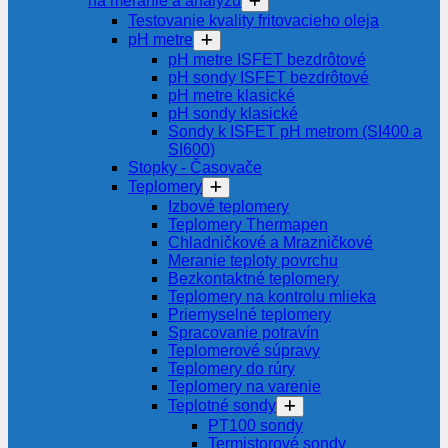
na meranie a analýzu
Testovanie kvality fritovacieho oleja
pH metre
pH metre ISFET bezdrôtové
pH sondy ISFET bezdrôtové
pH metre klasické
pH sondy klasické
Sondy k ISFET pH metrom (SI400 a
SI600)
Stopky - Časovače
Teplomery
Izbové teplomery
Teplomery Thermapen
Chladničkové a Mrazničkové
Meranie teploty povrchu
Bezkontaktné teplomery
Teplomery na kontrolu mlieka
Priemyselné teplomery
Spracovanie potravín
Teplomerové súpravy
Teplomery do rúry
Teplomery na varenie
Teplotné sondy
PT100 sondy
Termistorové sondy