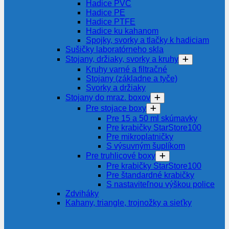
Hadice PVC
Hadice PE
Hadice PTFE
Hadice ku kahanom
Spojky, svorky a tlačky k hadiciam
Sušičky laboratórneho skla
Stojany, držiaky, svorky a kruhy
Kruhy varné a filtračné
Stojany (základne a tyče)
Svorky a držiaky
Stojany do mraz. boxov
Pre stojace boxy
Pre 15 a 50 ml skúmavky
Pre krabičky StarStore100
Pre mikroplatničky
S výsuvným šuplíkom
Pre truhlicové boxy
Pre krabičky StarStore100
Pre štandardné krabičky
S nastaviteľnou výškou police
Zdviháky
Kahany, triangle, trojnožky a sieťky