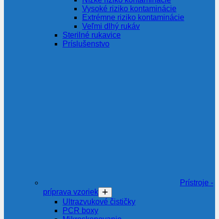
Vysoké riziko kontaminácie
Extrémne riziko kontaminácie
Veľmi dlhý rukáv
Sterilné rukavice
Príslušenstvo
Prístroje -
príprava vzoriek
Ultrazvukové čističky
PCR boxy