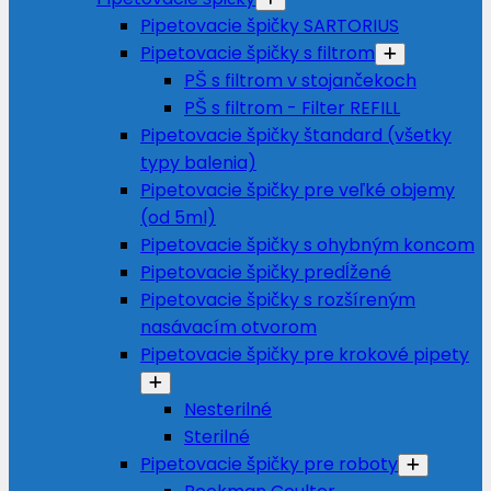
Pipetovacie špičky SARTORIUS
Pipetovacie špičky s filtrom
PŠ s filtrom v stojančekoch
PŠ s filtrom - Filter REFILL
Pipetovacie špičky štandard (všetky
typy balenia)
Pipetovacie špičky pre veľké objemy
(od 5ml)
Pipetovacie špičky s ohybným koncom
Pipetovacie špičky predĺžené
Pipetovacie špičky s rozšíreným
nasávacím otvorom
Pipetovacie špičky pre krokové pipety
Nesterilné
Sterilné
Pipetovacie špičky pre roboty