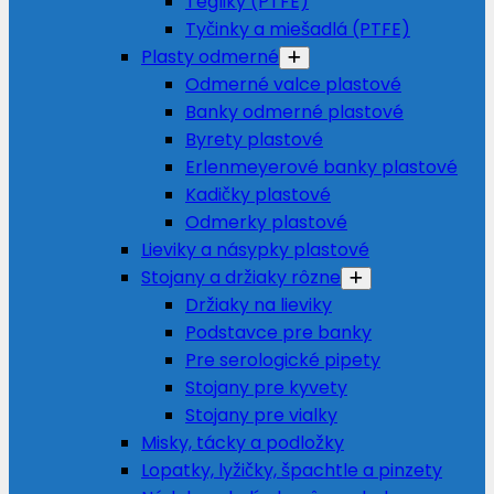
Tégliky (PTFE)
Tyčinky a miešadlá (PTFE)
Plasty odmerné
Odmerné valce plastové
Banky odmerné plastové
Byrety plastové
Erlenmeyerové banky plastové
Kadičky plastové
Odmerky plastové
Lieviky a násypky plastové
Stojany a držiaky rôzne
Držiaky na lieviky
Podstavce pre banky
Pre serologické pipety
Stojany pre kyvety
Stojany pre vialky
Misky, tácky a podložky
Lopatky, lyžičky, špachtle a pinzety