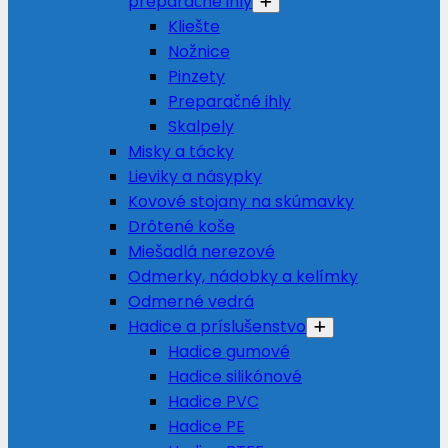
preparačné ihly
Kliešte
Nožnice
Pinzety
Preparačné ihly
Skalpely
Misky a tácky
Lieviky a násypky
Kovové stojany na skúmavky
Drôtené koše
Miešadlá nerezové
Odmerky, nádobky a kelímky
Odmerné vedrá
Hadice a príslušenstvo
Hadice gumové
Hadice silikónové
Hadice PVC
Hadice PE