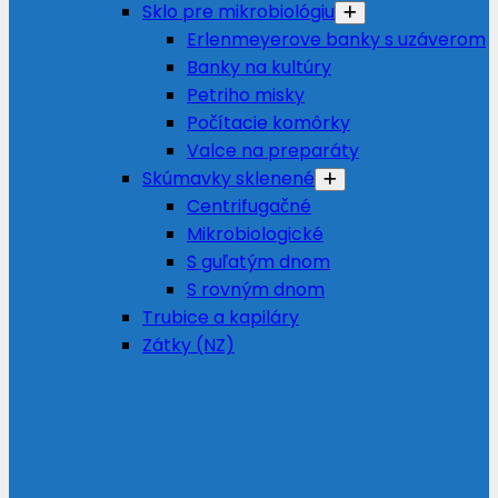
Sklo pre mikrobiológiu
Erlenmeyerove banky s uzáverom
Banky na kultúry
Petriho misky
Počítacie komôrky
Valce na preparáty
Skúmavky sklenené
Centrifugačné
Mikrobiologické
S guľatým dnom
S rovným dnom
Trubice a kapiláry
Zátky (NZ)