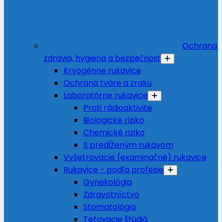
Ochrana
zdravia, hygiena a bezpečnosť
Kryogénne rukavice
Ochrana tváre a zraku
Laboratórne rukavice
Proti rádioaktivite
Biologické riziko
Chemické riziko
S predĺženým rukávom
Vyšetrovacie (examinačné) rukavice
Rukavice - podľa profesie
Gynekológia
Zdravotníctvo
Stomatológia
Tetovacie štúdiá