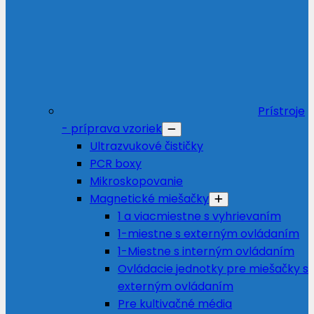
Prístroje
- príprava vzoriek
Ultrazvukové čističky
PCR boxy
Mikroskopovanie
Magnetické miešačky
1 a viacmiestne s vyhrievaním
1-miestne s externým ovládaním
1-Miestne s interným ovládaním
Ovládacie jednotky pre miešačky s
externým ovládaním
Pre kultivačné média