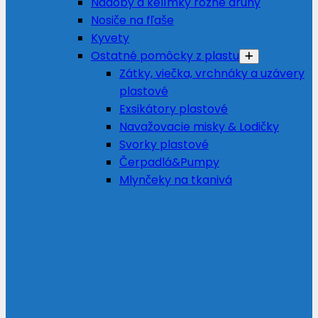
Nádoby a kelímky rôzne druhy
Nosiče na fľaše
Kyvety
Ostatné pomôcky z plastu
Zátky, viečka, vrchnáky a uzávery
plastové
Exsikátory plastové
Navažovacie misky & Lodičky
Svorky plastové
Čerpadlá&Pumpy
Mlynčeky na tkanivá