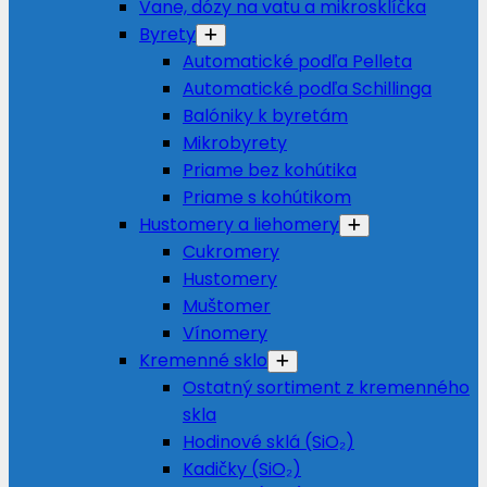
Vane, dózy na vatu a mikrosklíčka
Byrety
Automatické podľa Pelleta
Automatické podľa Schillinga
Balóniky k byretám
Mikrobyrety
Priame bez kohútika
Priame s kohútikom
Hustomery a liehomery
Cukromery
Hustomery
Muštomer
Vínomery
Kremenné sklo
Ostatný sortiment z kremenného
skla
Hodinové sklá (SiO₂)
Kadičky (SiO₂)