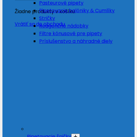
Pasteurové pipety
Pipetovacie balóniky & Cumlíky
Žiadne produkty v košíku.
Stričky
Vrátiť sa do obchodu
Reagenčné nádobky
Filtre kónusové pre pipety
Príslušenstvo a náhradné diely
Pipetovacie špičky