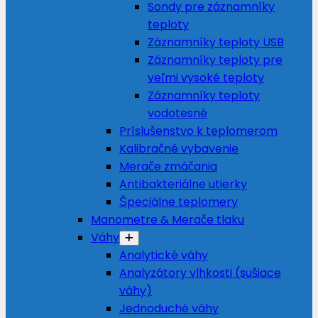
Sondy pre záznamníky
teploty
Záznamníky teploty USB
Záznamníky teploty pre
veľmi vysoké teploty
Záznamníky teploty
vodotesné
Príslušenstvo k teplomerom
Kalibračné vybavenie
Merače zmáčania
Antibakteriálne utierky
Špeciálne teplomery
Manometre & Merače tlaku
Váhy
Analytické váhy
Analyzátory vlhkosti (sušiace
váhy)
Jednoduché váhy