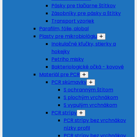
Pásky pre tlačiarne štítkov
Zásobníky pre pásky a štítky
Transport vzoriek
Parafilm, fólie, alobal
Plasty pre mikrobiológiu
Inokulačné kľučky, stierky a
hokejky
Petriho misky
Bakteriologické očká - kovové
Materiál pre PCR
PCR skúmavky
S ochranným štítom
S plochým vrchnákom
S vypulým vrchnákom
PCR strípy
PCR strípy bez vrchnákov
nízky profil
PCR strípy bez vrchnákov