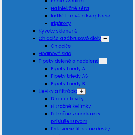
Podľa Woulffa
Na injekčné séra
Indikátorové a kvapkacie
Irigátory
Kyvety sklenené
Chladiče a zábrusové diely
Chladiče
Hodinové sklá
Pipety delené a nedelené
Pipety triedy A
Pipety triedy AS
Pipety triedy B
Lieviky a filtrácia
Deliace lieviky
Filtračné kelímky
Filtračné zariadenia s
príslušenstvom
Fritovacie filtračné dosky