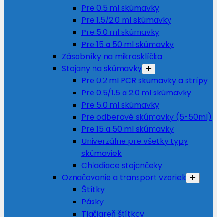
Pre 0.5 ml skúmavky
Pre 1.5/2.0 ml skúmavky
Pre 5.0 ml skúmavky
Pre 15 a 50 ml skúmavky
Zásobníky na mikrosklíčka
Stojany na skúmavky
Pre 0.2 ml PCR skúmavky a strípy
Pre 0.5/1.5 a 2.0 ml skúmavky
Pre 5.0 ml skúmavky
Pre odberové skúmavky (5-50ml)
Pre 15 a 50 ml skúmavky
Univerzálne pre všetky typy
skúmaviek
Chladiace stojančeky
Označovanie a transport vzoriek
Štítky
Pásky
Tlačiareň štítkov