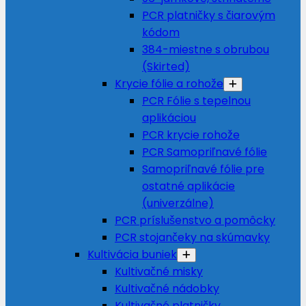
PCR platničky s čiarovým
kódom
384-miestne s obrubou
(Skirted)
Krycie fólie a rohože
PCR Fólie s tepelnou
aplikáciou
PCR krycie rohože
PCR Samopriľnavé fólie
Samopriľnavé fólie pre
ostatné aplikácie
(univerzálne)
PCR príslušenstvo a pomôcky
PCR stojančeky na skúmavky
Kultivácia buniek
Kultivačné misky
Kultivačné nádobky
Kultivačné platničky