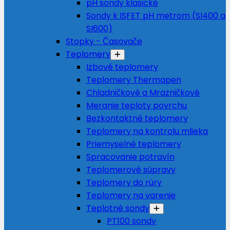
pH sondy klasické
Sondy k ISFET pH metrom (SI400 a
SI600)
Stopky - Časovače
Teplomery
Izbové teplomery
Teplomery Thermapen
Chladničkové a Mrazničkové
Meranie teploty povrchu
Bezkontaktné teplomery
Teplomery na kontrolu mlieka
Priemyselné teplomery
Spracovanie potravín
Teplomerové súpravy
Teplomery do rúry
Teplomery na varenie
Teplotné sondy
PT100 sondy