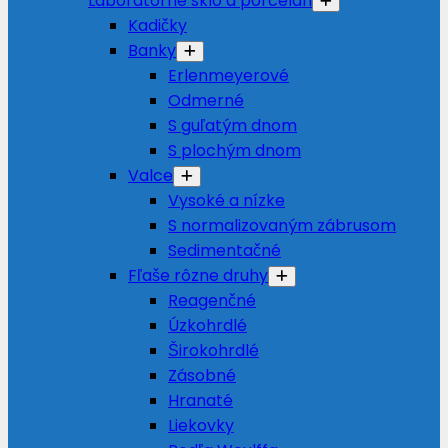
Laboratórne sklo a porcelán
Kadičky
Banky
Erlenmeyerové
Odmerné
S guľatým dnom
S plochým dnom
Valce
Vysoké a nízke
S normalizovaným zábrusom
Sedimentačné
Fľaše rôzne druhy
Reagenčné
Úzkohrdlé
Širokohrdlé
Zásobné
Hranaté
Liekovky