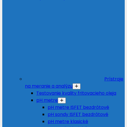
Prístroje
na meranie a analýzu
Testovanie kvality fritovacieho oleja
pH metre
pH metre ISFET bezdrôtové
pH sondy ISFET bezdrôtové
pH metre klasické