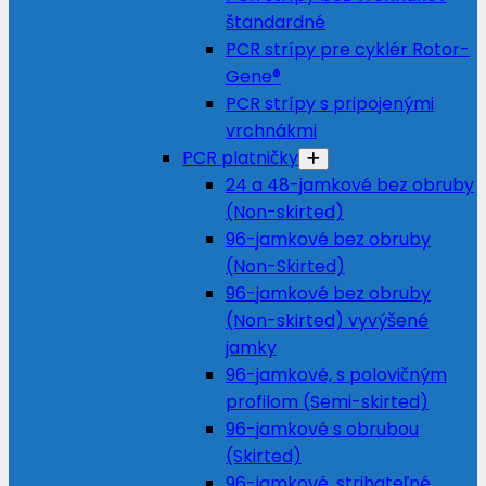
štandardné
PCR strípy pre cyklér Rotor-
Gene®
PCR strípy s pripojenými
vrchnákmi
PCR platničky
24 a 48-jamkové bez obruby
(Non-skirted)
96-jamkové bez obruby
(Non-Skirted)
96-jamkové bez obruby
(Non-skirted) vyvýšené
jamky
96-jamkové, s polovičným
profilom (Semi-skirted)
96-jamkové s obrubou
(Skirted)
96-jamkové, strihateľné