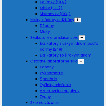
Kelímky (SiO₂)
Misky (SiO2)
Skúmavky (SiO₂)
Misky, nádoby a džbány
Džbány
Misky
Exsikátory a príslušenstvo
Exsikátory s úzkym dnom podľa
normy 12491
Exsikátory so širokým dnom
Ostatné laboratórne sklo
Kahany
Pyknometre
Špachtle
Tyčinky miešacie
Vzorkovnice na plyny
Zvony
Sklo na váženie