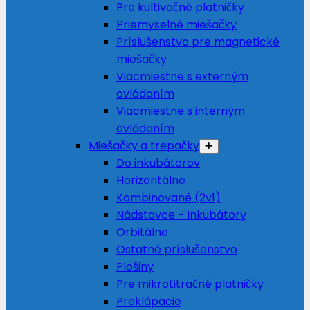
Pre kultivačné platničky
Priemyselné miešačky
Príslušenstvo pre magnetické
miešačky
Viacmiestne s externým
ovládaním
Viacmiestne s interným
ovládaním
Miešačky a trepačky
Do inkubátorov
Horizontálne
Kombinované (2v1)
Nádstavce - Inkubátory
Orbitálne
Ostatné príslušenstvo
Plošiny
Pre mikrotitračné platničky
Preklápacie