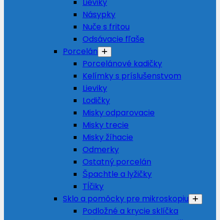
Lieviky
Násypky
Nuče s fritou
Odsávacie fľaše
Porcelán
Porcelánové kadičky
Kelímky s príslušenstvom
Lieviky
Lodičky
Misky odparovacie
Misky trecie
Misky žíhacie
Odmerky
Ostatný porcelán
Špachtle a lyžičky
Tĺčiky
Sklo a pomôcky pre mikroskopiu
Podložné a krycie sklíčka