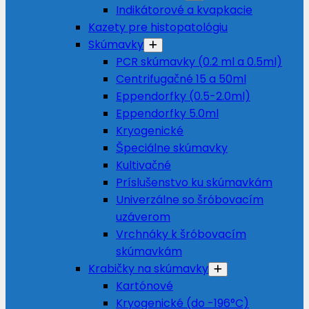
Indikátorové a kvapkacie
Kazety pre histopatológiu
Skúmavky
PCR skúmavky (0.2 ml a 0.5ml)
Centrifugačné 15 a 50ml
Eppendorfky (0.5-2.0ml)
Eppendorfky 5.0ml
Kryogenické
Špeciálne skúmavky
Kultivačné
Príslušenstvo ku skúmavkám
Univerzálne so šróbovacím
uzáverom
Vrchnáky k šróbovacím
skúmavkám
Krabičky na skúmavky
Kartónové
Kryogenické (do -196°C)