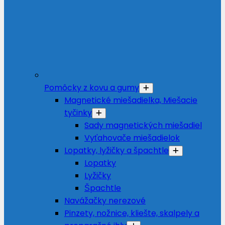
Pomôcky z kovu a gumy
Magnetické miešadielka, Miešacie
tyčinky
Sady magnetických miešadiel
Vyťahovače miešadielok
Lopatky, lyžičky a špachtle
Lopatky
Lyžičky
Špachtle
Navážačky nerezové
Pinzety, nožnice, kliešte, skalpely a