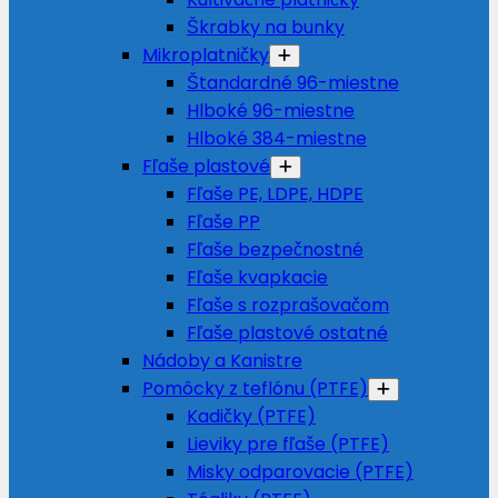
Škrabky na bunky
Mikroplatničky
Štandardné 96-miestne
Hlboké 96-miestne
Hlboké 384-miestne
Fľaše plastové
Fľaše PE, LDPE, HDPE
Fľaše PP
Fľaše bezpečnostné
Fľaše kvapkacie
Fľaše s rozprašovačom
Fľaše plastové ostatné
Nádoby a Kanistre
Pomôcky z teflónu (PTFE)
Kadičky (PTFE)
Lieviky pre fľaše (PTFE)
Misky odparovacie (PTFE)