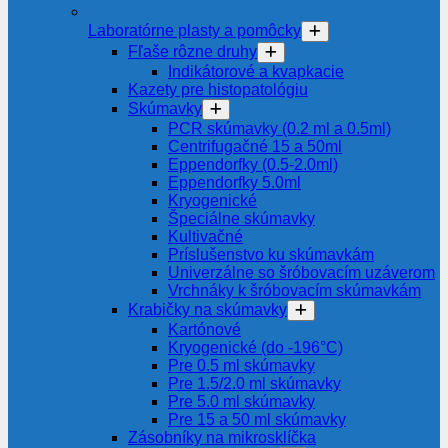
Laboratórne plasty a pomôcky
Fľaše rôzne druhy
Indikátorové a kvapkacie
Kazety pre histopatológiu
Skúmavky
PCR skúmavky (0.2 ml a 0.5ml)
Centrifugačné 15 a 50ml
Eppendorfky (0.5-2.0ml)
Eppendorfky 5.0ml
Kryogenické
Špeciálne skúmavky
Kultivačné
Príslušenstvo ku skúmavkám
Univerzálne so šróbovacím uzáverom
Vrchnáky k šróbovacím skúmavkám
Krabičky na skúmavky
Kartónové
Kryogenické (do -196°C)
Pre 0.5 ml skúmavky
Pre 1.5/2.0 ml skúmavky
Pre 5.0 ml skúmavky
Pre 15 a 50 ml skúmavky
Zásobníky na mikrosklíčka