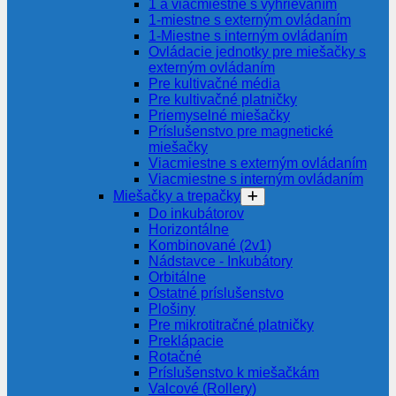
1 a viacmiestne s vyhrievaním
1-miestne s externým ovládaním
1-Miestne s interným ovládaním
Ovládacie jednotky pre miešačky s
externým ovládaním
Pre kultivačné média
Pre kultivačné platničky
Priemyselné miešačky
Príslušenstvo pre magnetické
miešačky
Viacmiestne s externým ovládaním
Viacmiestne s interným ovládaním
Miešačky a trepačky
Do inkubátorov
Horizontálne
Kombinované (2v1)
Nádstavce - Inkubátory
Orbitálne
Ostatné príslušenstvo
Plošiny
Pre mikrotitračné platničky
Preklápacie
Rotačné
Príslušenstvo k miešačkám
Valcové (Rollery)