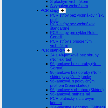
S plochým vrchnákom
S vypulým vrchnákom
PCR strípy
PCR strípy bez vrchnákov nízky
profil
PCR strípy bez vrchnákov
štandardné
PCR strípy pre cyklér Rotor-
Gene®
PCR strípy s pripojenými
vrchnákmi
PCR platničky
24 a 48-jamkové bez obruby
(Non-skirted)
96-jamkové bez obruby (Non-
Skirted)
96-jamkové bez obruby (Non-
skirted) vyvýšené jamky
96-jamkové, s polovičným
profilom (Semi-skirted)
96-jamkové s obrubou (Skirted)
96-jamkové, strihateľné
PCR platničky s čiarovým
kódom
384-miestne s obrubou (Skirted)