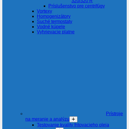
320/320 R
Príslušenstvo pre centrifúgy
Vortexy
Homogenizátory
Suché termostaty
Vodné kúpele
Vyhrievacie platne
Prístroje
na meranie a analýzu
Testovanie kvality fritovacieho oleja