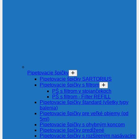
Pipetovacie špičky
Pipetovacie špičky SARTORIUS
Pipetovacie špičky s filtrom
PŠ s filtrom v stojančekoch
PŠ s filtrom - Filter REFILL
Pipetovacie špičky štandard (všetky typy
balenia)
Pipetovacie špičky pre veľké objemy (od
5ml)
Pipetovacie špičky s ohybným koncom
Pipetovacie špičky predĺžené
Pipetovacie špičky s rozšíreným nasávacím