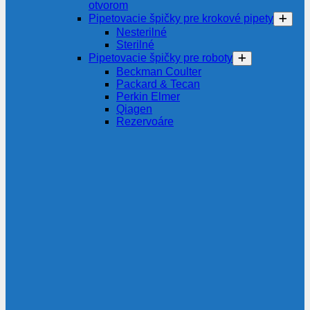
otvorom
Pipetovacie špičky pre krokové pipety
Nesterilné
Sterilné
Pipetovacie špičky pre roboty
Beckman Coulter
Packard & Tecan
Perkin Elmer
Qiagen
Rezervoáre