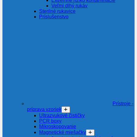
Extrémne riziko kontaminácie
Veľmi dlhý rukáv
Sterilné rukavice
Príslušenstvo
Prístroje -
príprava vzoriek
Ultrazvukové čističky
PCR boxy
Mikroskopovanie
Magnetické miešačky