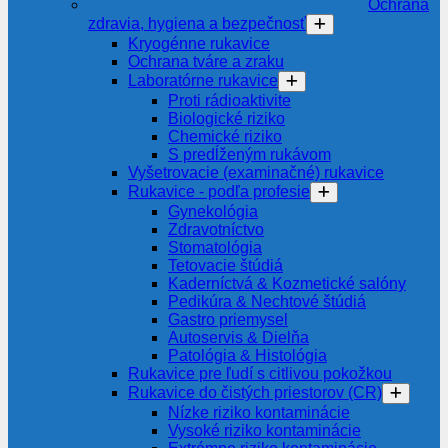
Ochrana
zdravia, hygiena a bezpečnosť
Kryogénne rukavice
Ochrana tváre a zraku
Laboratórne rukavice
Proti rádioaktivite
Biologické riziko
Chemické riziko
S predĺženým rukávom
Vyšetrovacie (examinačné) rukavice
Rukavice - podľa profesie
Gynekológia
Zdravotníctvo
Stomatológia
Tetovacie štúdiá
Kaderníctvá & Kozmetické salóny
Pedikúra & Nechtové štúdiá
Gastro priemysel
Autoservis & Dielňa
Patológia & Histológia
Rukavice pre ľudí s citlivou pokožkou
Rukavice do čistých priestorov (CR)
Nízke riziko kontaminácie
Vysoké riziko kontaminácie