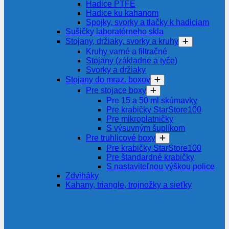
Hadice PTFE
Hadice ku kahanom
Spojky, svorky a tlačky k hadiciam
Sušičky laboratórneho skla
Stojany, držiaky, svorky a kruhy
Kruhy varné a filtračné
Stojany (základne a tyče)
Svorky a držiaky
Stojany do mraz. boxov
Pre stojace boxy
Pre 15 a 50 ml skúmavky
Pre krabičky StarStore100
Pre mikroplatničky
S výsuvným šuplíkom
Pre truhlicové boxy
Pre krabičky StarStore100
Pre štandardné krabičky
S nastaviteľnou výškou police
Zdviháky
Kahany, triangle, trojnožky a sieťky