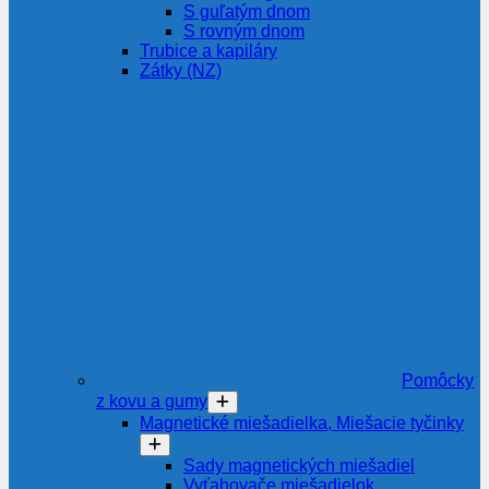
S guľatým dnom
S rovným dnom
Trubice a kapiláry
Zátky (NZ)
Pomôcky
z kovu a gumy
Magnetické miešadielka, Miešacie tyčinky
Sady magnetických miešadiel
Vyťahovače miešadielok