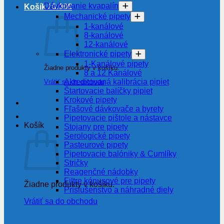
Dávkovanie kvapalín
Košík /
0.00
€
Mechanické pipety
1-kanálové
8-kanálové
12-kanálové
Elektronické pipety
1-Kanálové pipety
Žiadne produkty v košíku.
8 a 12 Kanálové
Akreditovaná kalibrácia pipiet
Vrátiť sa do obchodu
Štartovacie balíčky pipiet
Krokové pipety
Fľašové dávkovače a byrety
Pipetovacie pištole a nástavce
Košík
Stojany pre pipety
Serologické pipety
Pasteurové pipety
Pipetovacie balóniky & Cumlíky
Stričky
Reagenčné nádobky
Filtre kónusové pre pipety
Žiadne produkty v košíku.
Príslušenstvo a náhradné diely
Vrátiť sa do obchodu