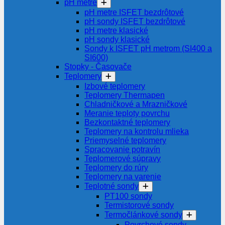
pH metre
pH metre ISFET bezdrôtové
pH sondy ISFET bezdrôtové
pH metre klasické
pH sondy klasické
Sondy k ISFET pH metrom (SI400 a
SI600)
Stopky - Časovače
Teplomery
Izbové teplomery
Teplomery Thermapen
Chladničkové a Mrazničkové
Meranie teploty povrchu
Bezkontaktné teplomery
Teplomery na kontrolu mlieka
Priemyselné teplomery
Spracovanie potravín
Teplomerové súpravy
Teplomery do rúry
Teplomery na varenie
Teplotné sondy
PT100 sondy
Termistorové sondy
Termočlánkové sondy
Povrchové sondy