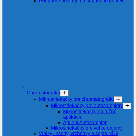
Podporné prístroje na separáciu buniek
Chromatografia
Mikrostriekačky pre chromatografiu
Mikrostriekačky pre autosamplery
Mikrostriekačky na ručnú
aplikáciu
Agilent Autosampler
Mikrostriekačky pre veľké objemy
Vialky, inserty, vrchnáky a septá ND8