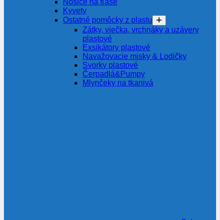
Nosiče na fľaše
Kyvety
Ostatné pomôcky z plastu
Zátky, viečka, vrchnáky a uzávery
plastové
Exsikátory plastové
Navažovacie misky & Lodičky
Svorky plastové
Čerpadlá&Pumpy
Mlynčeky na tkanivá