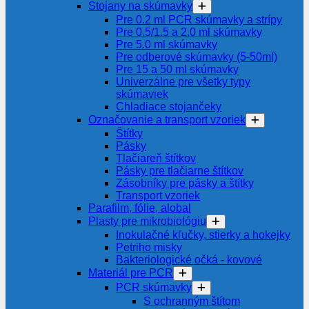
Stojany na skúmavky
Pre 0.2 ml PCR skúmavky a strípy
Pre 0.5/1.5 a 2.0 ml skúmavky
Pre 5.0 ml skúmavky
Pre odberové skúmavky (5-50ml)
Pre 15 a 50 ml skúmavky
Univerzálne pre všetky typy
skúmaviek
Chladiace stojančeky
Označovanie a transport vzoriek
Štítky
Pásky
Tlačiareň štítkov
Pásky pre tlačiarne štítkov
Zásobníky pre pásky a štítky
Transport vzoriek
Parafilm, fólie, alobal
Plasty pre mikrobiológiu
Inokulačné kľučky, stierky a hokejky
Petriho misky
Bakteriologické očká - kovové
Materiál pre PCR
PCR skúmavky
S ochranným štítom