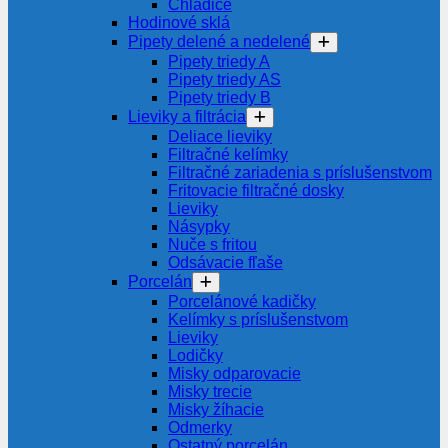
Chladiče
Hodinové sklá
Pipety delené a nedelené
Pipety triedy A
Pipety triedy AS
Pipety triedy B
Lieviky a filtrácia
Deliace lieviky
Filtračné kelímky
Filtračné zariadenia s príslušenstvom
Fritovacie filtračné dosky
Lieviky
Násypky
Nuče s fritou
Odsávacie fľaše
Porcelán
Porcelánové kadičky
Kelímky s príslušenstvom
Lieviky
Lodičky
Misky odparovacie
Misky trecie
Misky žíhacie
Odmerky
Ostatný porcelán