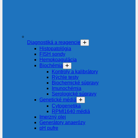
Diagnostiká a reagencie
Histopatológia
FISH sondy
Hemokoagulácia
Biochémia
Kontroly a kalibrátory
Rýchle testy
Biochemické súpravy
Imunochémia
Serologické súpravy
Genetické médiá
Cytogenetika
RPMI1640 médiá
Imerzný olej
Generátory anaerózy
pH pufre