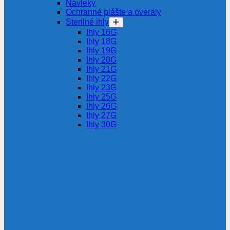
Návleky
Ochranné plášte a overaly
Sterilné ihly
Ihly 16G
Ihly 18G
Ihly 19G
Ihly 20G
Ihly 21G
Ihly 22G
Ihly 23G
Ihly 25G
Ihly 26G
Ihly 27G
Ihly 30G