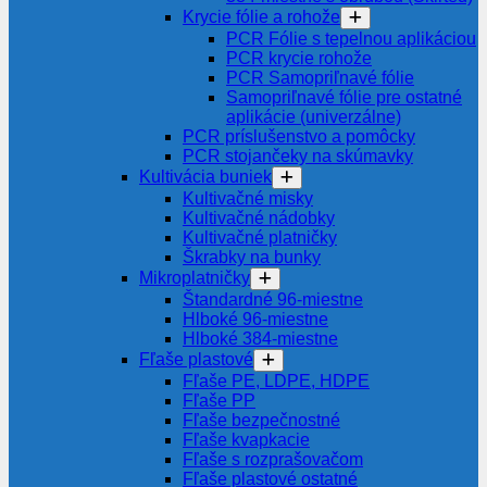
Krycie fólie a rohože
PCR Fólie s tepelnou aplikáciou
PCR krycie rohože
PCR Samopriľnavé fólie
Samopriľnavé fólie pre ostatné
aplikácie (univerzálne)
PCR príslušenstvo a pomôcky
PCR stojančeky na skúmavky
Kultivácia buniek
Kultivačné misky
Kultivačné nádobky
Kultivačné platničky
Škrabky na bunky
Mikroplatničky
Štandardné 96-miestne
Hlboké 96-miestne
Hlboké 384-miestne
Fľaše plastové
Fľaše PE, LDPE, HDPE
Fľaše PP
Fľaše bezpečnostné
Fľaše kvapkacie
Fľaše s rozprašovačom
Fľaše plastové ostatné