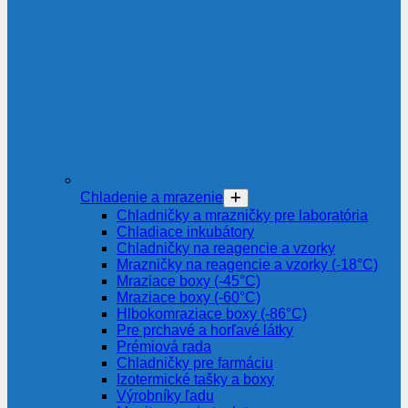
Chladenie a mrazenie
Chladničky a mrazničky pre laboratória
Chladiace inkubátory
Chladničky na reagencie a vzorky
Mrazničky na reagencie a vzorky (-18°C)
Mraziace boxy (-45°C)
Mraziace boxy (-60°C)
Hlbokomraziace boxy (-86°C)
Pre prchavé a horľavé látky
Prémiová rada
Chladničky pre farmáciu
Izotermické tašky a boxy
Výrobníky ľadu