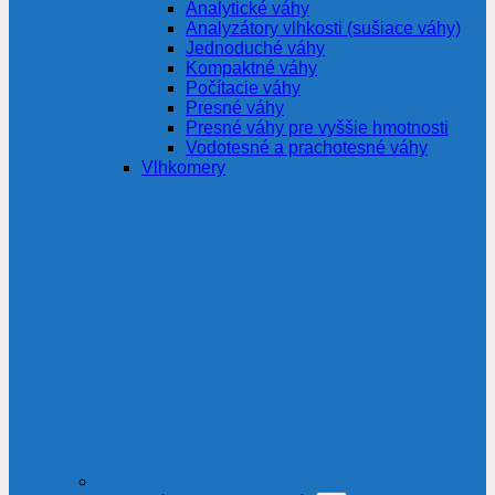
Analytické váhy
Analyzátory vlhkosti (sušiace váhy)
Jednoduché váhy
Kompaktné váhy
Počítacie váhy
Presné váhy
Presné váhy pre vyššie hmotnosti
Vodotesné a prachotesné váhy
Vlhkomery