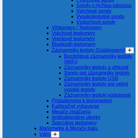
Sondy s rýchlou odozvou
Vpichové sondy
Vysokoteplotné sondy
Vzduchové sondy
Vlhkomery / Teplomery
Vpichové teplomery
Vreckové teplomery
Bluetooth teplomery
Záznamníky teploty (Dataloggery)
Bezdrôtové záznamníky teploty
(WiFi)
Záznamníky teploty a vlhkosti
Sondy pre záznamníky teploty
Záznamníky teploty USB
Záznamníky teploty pre veľmi
vysoké teploty
Záznamníky teploty vodotesné
Príslušenstvo k teplomerom
Kalibračné vybavenie
Merače zmáčania
Antibakteriálne utierky
Špeciálne teplomery
Manometre & Merače tlaku
Váhy