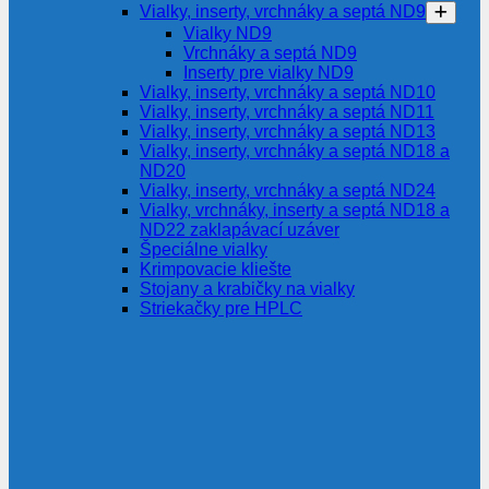
Vialky, inserty, vrchnáky a septá ND9
Vialky ND9
Vrchnáky a septá ND9
Inserty pre vialky ND9
Vialky, inserty, vrchnáky a septá ND10
Vialky, inserty, vrchnáky a septá ND11
Vialky, inserty, vrchnáky a septá ND13
Vialky, inserty, vrchnáky a septá ND18 a
ND20
Vialky, inserty, vrchnáky a septá ND24
Vialky, vrchnáky, inserty a septá ND18 a
ND22 zaklapávací uzáver
Špeciálne vialky
Krimpovacie kliešte
Stojany a krabičky na vialky
Striekačky pre HPLC