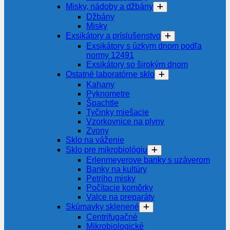
Misky, nádoby a džbány
Džbány
Misky
Exsikátory a príslušenstvo
Exsikátory s úzkym dnom podľa
normy 12491
Exsikátory so širokým dnom
Ostatné laboratórne sklo
Kahany
Pyknometre
Špachtle
Tyčinky miešacie
Vzorkovnice na plyny
Zvony
Sklo na váženie
Sklo pre mikrobiológiu
Erlenmeyerove banky s uzáverom
Banky na kultúry
Petriho misky
Počítacie komôrky
Valce na preparáty
Skúmavky sklenené
Centrifugačné
Mikrobiologické