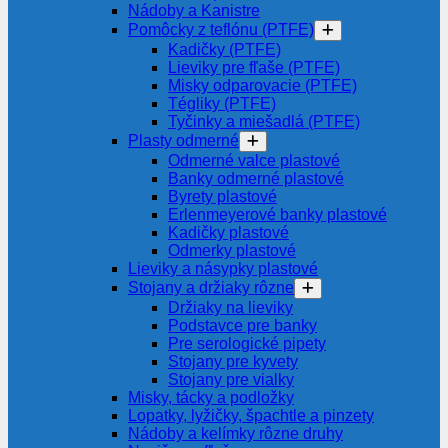
Nádoby a Kanistre
Pomôcky z teflónu (PTFE)
Kadičky (PTFE)
Lieviky pre fľaše (PTFE)
Misky odparovacie (PTFE)
Tégliky (PTFE)
Tyčinky a miešadlá (PTFE)
Plasty odmerné
Odmerné valce plastové
Banky odmerné plastové
Byrety plastové
Erlenmeyerové banky plastové
Kadičky plastové
Odmerky plastové
Lieviky a násypky plastové
Stojany a držiaky rôzne
Držiaky na lieviky
Podstavce pre banky
Pre serologické pipety
Stojany pre kyvety
Stojany pre vialky
Misky, tácky a podložky
Lopatky, lyžičky, špachtle a pinzety
Nádoby a kelímky rôzne druhy