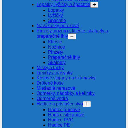
Lopatky, lyžičky a špachtle
Lopatky
Lyžičky
Špachtle
Navážačky nerezové
Pinzety, nožnice, kliešte, skalpely a
preparačné ihly
Kliešte
Nožnice
Pinzety
Preparačné ihly
Skalpely
Misky a tácky
Lieviky a násypky
Kovové stojany na skúmavky
Drôtené koše
Miešadlá nerezové
Odmerky, nádobky a kelímky
Odmerné vedrá
Hadice a príslušenstvo
Hadice gumové
Hadice silikónové
Hadice PVC
Hadice PE