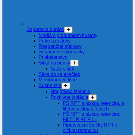
Separácia buniek
Médiá s gradientom hustoty
Pufre a roztoky
Reagenčné súpravy
Separačné skúmavky
Príslušenstvo
Sitká na bunky
Sady sitiek
Sitká do striekačiek
Membránové filtre
Suspenzie
Negatívna izolácia
Pozitívna izolácia
PŠ RPT s nízkou retenciou s
filtrom v stojančekoch
PŠ RPT s nízkou retenciou
FILTER REFILL
Pipetovacie špičky RPT s
nízkou retenciou