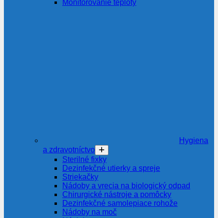
Monitorovanie teploty
Hygiena
a zdravotníctvo
Sterilné fixky
Dezinfekčné utierky a spreje
Striekačky
Nádoby a vrecia na biologický odpad
Chirurgické nástroje a pomôcky
Dezinfekčné samolepiace rohože
Nádoby na moč