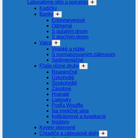
Laboratórne sklo a porcelán
Kadičky
Banky
Erlenmeyerové
Odmerné
S guľatým dnom
S plochým dnom
Valce
Vysoké a nízke
S normalizovaným zábrusom
Sedimentačné
Fľaše rôzne druhy
Reagenčné
Úzkohrdlé
Širokohrdlé
Zásobné
Hranaté
Liekovky
Podľa Woulffa
Na injekčné séra
Indikátorové a kvapkacie
Irigátory
Kyvety sklenené
Chladiče a zábrusové diely