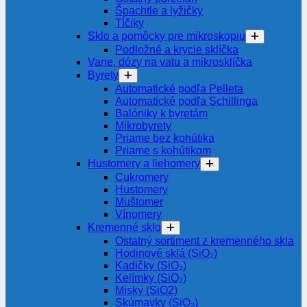
Špachtle a lyžičky
Tĺčiky
Sklo a pomôcky pre mikroskopiu
Podložné a krycie sklíčka
Vane, dózy na vatu a mikrosklíčka
Byrety
Automatické podľa Pelleta
Automatické podľa Schillinga
Balóniky k byretám
Mikrobyrety
Priame bez kohútika
Priame s kohútikom
Hustomery a liehomery
Cukromery
Hustomery
Muštomer
Vínomery
Kremenné sklo
Ostatný sortiment z kremenného skla
Hodinové sklá (SiO₂)
Kadičky (SiO₂)
Kelímky (SiO₂)
Misky (SiO2)
Skúmavky (SiO₂)