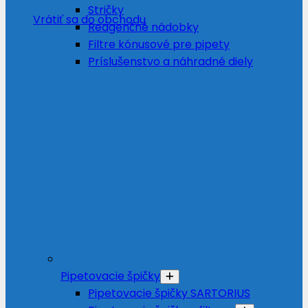
Stričky
Vrátiť sa do obchodu
Reagenčné nádobky
Filtre kónusové pre pipety
Príslušenstvo a náhradné diely
Pipetovacie špičky
Pipetovacie špičky SARTORIUS