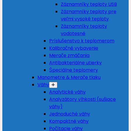
Záznamníky teploty USB
Záznamníky teploty pre
veľmi vysoké teploty
Záznamníky teploty
vodotesné
Príslušenstvo k teplomerom
Kalibračné vybavenie
Merače zmáčania
Antibakteriálne utierky
Špeciálne teplomery
Manometre & Merače tlaku
Váhy
Analytické váhy
Analyzátory vlhkosti (sušiace
váhy)
Jednoduché váhy
Kompaktné váhy
Počítacie váhy