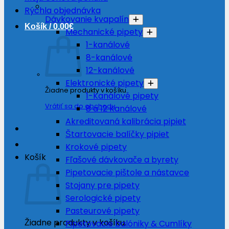
Rýchla objednávka
Dávkovanie kvapalín
Košík /
0.00
€
Mechanické pipety
1-kanálové
8-kanálové
12-kanálové
Elektronické pipety
Žiadne produkty v košíku.
1-Kanálové pipety
Vrátiť sa do obchodu
8 a 12 Kanálové
Akreditovaná kalibrácia pipiet
Štartovacie balíčky pipiet
Krokové pipety
Košík
Fľašové dávkovače a byrety
Pipetovacie pištole a nástavce
Stojany pre pipety
Serologické pipety
Pasteurové pipety
Žiadne produkty v košíku.
Pipetovacie balóniky & Cumlíky