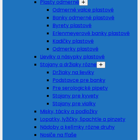
Plasty odmerné
Odmerné valce plastové
Banky odmerné plastové
Byrety plastové
Erlenmeyerové banky plastové
Kadičky plastové
Odmerky plastové
Lieviky a násypky plastové
Stojany a držiaky rôzne
Držiaky na lieviky
Podstavce pre banky
Pre serologické pipety
Stojany pre kyvety
Stojany pre vialky
Misky, tácky a podložky
Lopatky, lyžičky, špachtle a pinzety
Nádoby a kelímky rôzne druhy
Nosiče na fľaše