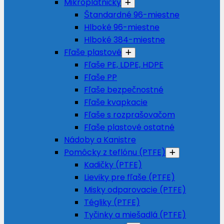
Mikroplatničky
Štandardné 96-miestne
Hlboké 96-miestne
Hlboké 384-miestne
Fľaše plastové
Fľaše PE, LDPE, HDPE
Fľaše PP
Fľaše bezpečnostné
Fľaše kvapkacie
Fľaše s rozprašovačom
Fľaše plastové ostatné
Nádoby a Kanistre
Pomôcky z teflónu (PTFE)
Kadičky (PTFE)
Lieviky pre fľaše (PTFE)
Misky odparovacie (PTFE)
Tégliky (PTFE)
Tyčinky a miešadlá (PTFE)