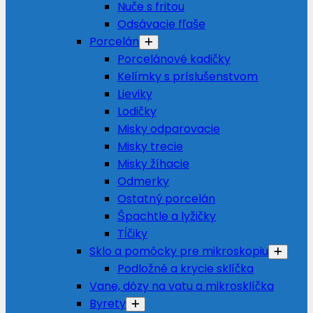
Nuče s fritou
Odsávacie fľaše
Porcelán
Porcelánové kadičky
Kelímky s príslušenstvom
Lieviky
Lodičky
Misky odparovacie
Misky trecie
Misky žíhacie
Odmerky
Ostatný porcelán
Špachtle a lyžičky
Tĺčiky
Sklo a pomôcky pre mikroskopiu
Podložné a krycie sklíčka
Vane, dózy na vatu a mikrosklíčka
Byrety