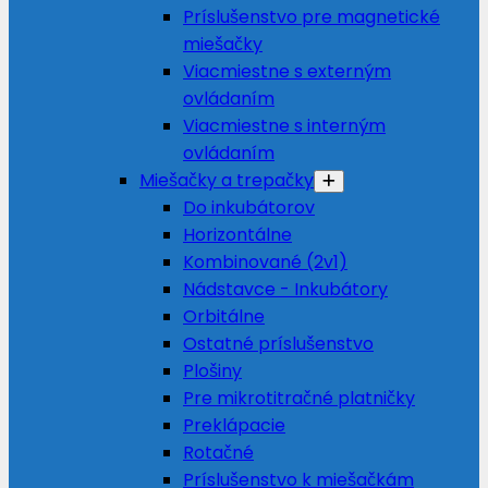
Príslušenstvo pre magnetické
miešačky
Viacmiestne s externým
ovládaním
Viacmiestne s interným
ovládaním
Miešačky a trepačky
Do inkubátorov
Horizontálne
Kombinované (2v1)
Nádstavce - Inkubátory
Orbitálne
Ostatné príslušenstvo
Plošiny
Pre mikrotitračné platničky
Preklápacie
Rotačné
Príslušenstvo k miešačkám