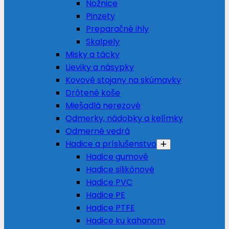
Nožnice
Pinzety
Preparačné ihly
Skalpely
Misky a tácky
Lieviky a násypky
Kovové stojany na skúmavky
Drôtené koše
Miešadlá nerezové
Odmerky, nádobky a kelímky
Odmerné vedrá
Hadice a príslušenstvo
Hadice gumové
Hadice silikónové
Hadice PVC
Hadice PE
Hadice PTFE
Hadice ku kahanom