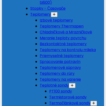
SI600)
Stopky - Časovače
Teplomery
Izbové teplomery
Teplomery Thermapen
Chladničkové a Mrazničkové
Meranie teploty povrchu
Bezkontaktné teplomery
Teplomery na kontrolu mlieka
Priemyselné teplomery
Spracovanie potravín
Teplomerové súpravy
Teplomery do rúry
Teplomery na varenie
Teplotné sondy
PT100 sondy
Termistorové sondy
Termočlánkové sondy