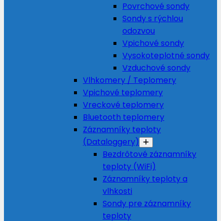
Povrchové sondy
Sondy s rýchlou
odozvou
Vpichové sondy
Vysokoteplotné sondy
Vzduchové sondy
Vlhkomery / Teplomery
Vpichové teplomery
Vreckové teplomery
Bluetooth teplomery
Záznamníky teploty
(Dataloggery)
Bezdrôtové záznamníky
teploty (WiFi)
Záznamníky teploty a
vlhkosti
Sondy pre záznamníky
teploty