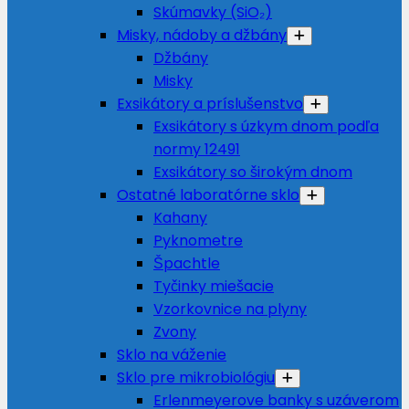
Skúmavky (SiO₂)
Misky, nádoby a džbány
Džbány
Misky
Exsikátory a príslušenstvo
Exsikátory s úzkym dnom podľa
normy 12491
Exsikátory so širokým dnom
Ostatné laboratórne sklo
Kahany
Pyknometre
Špachtle
Tyčinky miešacie
Vzorkovnice na plyny
Zvony
Sklo na váženie
Sklo pre mikrobiológiu
Erlenmeyerove banky s uzáverom