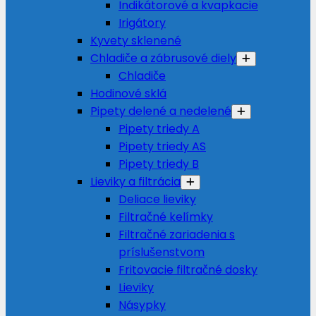
Indikátorové a kvapkacie
Irigátory
Kyvety sklenené
Chladiče a zábrusové diely
Chladiče
Hodinové sklá
Pipety delené a nedelené
Pipety triedy A
Pipety triedy AS
Pipety triedy B
Lieviky a filtrácia
Deliace lieviky
Filtračné kelímky
Filtračné zariadenia s
príslušenstvom
Fritovacie filtračné dosky
Lieviky
Násypky