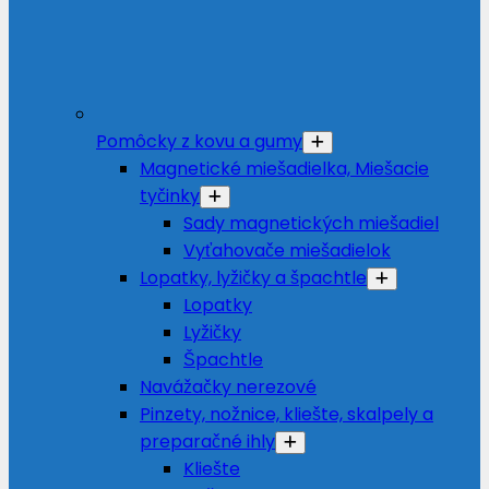
Pomôcky z kovu a gumy
Magnetické miešadielka, Miešacie
tyčinky
Sady magnetických miešadiel
Vyťahovače miešadielok
Lopatky, lyžičky a špachtle
Lopatky
Lyžičky
Špachtle
Navážačky nerezové
Pinzety, nožnice, kliešte, skalpely a
preparačné ihly
Kliešte