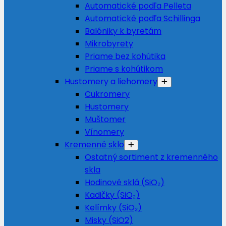
Automatické podľa Pelleta
Automatické podľa Schillinga
Balóniky k byretám
Mikrobyrety
Priame bez kohútika
Priame s kohútikom
Hustomery a liehomery
Cukromery
Hustomery
Muštomer
Vínomery
Kremenné sklo
Ostatný sortiment z kremenného
skla
Hodinové sklá (SiO₂)
Kadičky (SiO₂)
Kelímky (SiO₂)
Misky (SiO2)