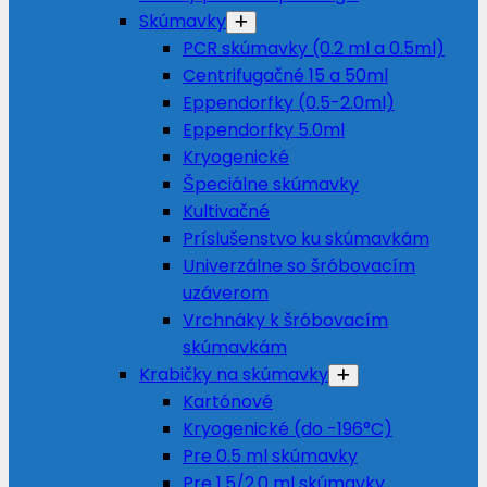
Skúmavky
PCR skúmavky (0.2 ml a 0.5ml)
Centrifugačné 15 a 50ml
Eppendorfky (0.5-2.0ml)
Eppendorfky 5.0ml
Kryogenické
Špeciálne skúmavky
Kultivačné
Príslušenstvo ku skúmavkám
Univerzálne so šróbovacím
uzáverom
Vrchnáky k šróbovacím
skúmavkám
Krabičky na skúmavky
Kartónové
Kryogenické (do -196°C)
Pre 0.5 ml skúmavky
Pre 1.5/2.0 ml skúmavky