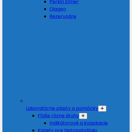
Perkin Elmer
Qiagen
Rezervoáre
Laboratórne plasty a pomôcky
Fľaše rôzne druhy
Indikátorové a kvapkacie
Kazety pre histopatológiu