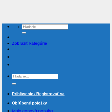
Skip
to
content
Hľadať:
Zobraziť kategórie
Hľadať:
Prihlásenie / Registrovať sa
Obľúbené položky
Moja cenová ponuka