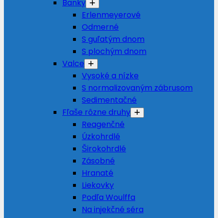
Banky
Erlenmeyerové
Odmerné
S guľatým dnom
S plochým dnom
Valce
Vysoké a nízke
S normalizovaným zábrusom
Sedimentačné
Fľaše rôzne druhy
Reagenčné
Úzkohrdlé
Širokohrdlé
Zásobné
Hranaté
Liekovky
Podľa Woulffa
Na injekčné séra