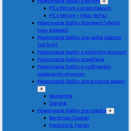
Pipetovacie špičky s filtrom
PŠ s filtrom v stojančekoch
PŠ s filtrom - Filter REFILL
Pipetovacie špičky štandard (všetky
typy balenia)
Pipetovacie špičky pre veľké objemy
(od 5ml)
Pipetovacie špičky s ohybným koncom
Pipetovacie špičky predĺžené
Pipetovacie špičky s rozšíreným
nasávacím otvorom
Pipetovacie špičky pre krokové pipety
Nesterilné
Sterilné
Pipetovacie špičky pre roboty
Beckman Coulter
Packard & Tecan