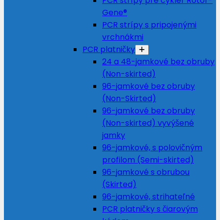
PCR strípy pre cyklér Rotor-
Gene®
PCR strípy s pripojenými
vrchnákmi
PCR platničky
24 a 48-jamkové bez obruby
(Non-skirted)
96-jamkové bez obruby
(Non-Skirted)
96-jamkové bez obruby
(Non-skirted) vyvýšené
jamky
96-jamkové, s polovičným
profilom (Semi-skirted)
96-jamkové s obrubou
(Skirted)
96-jamkové, strihateľné
PCR platničky s čiarovým