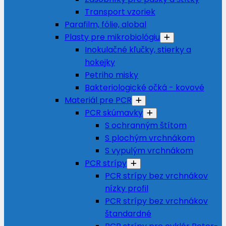
Transport vzoriek
Parafilm, fólie, alobal
Plasty pre mikrobiológiu
Inokulačné kľučky, stierky a
hokejky
Petriho misky
Bakteriologické očká - kovové
Materiál pre PCR
PCR skúmavky
S ochranným štítom
S plochým vrchnákom
S vypulým vrchnákom
PCR strípy
PCR strípy bez vrchnákov
nízky profil
PCR strípy bez vrchnákov
štandardné