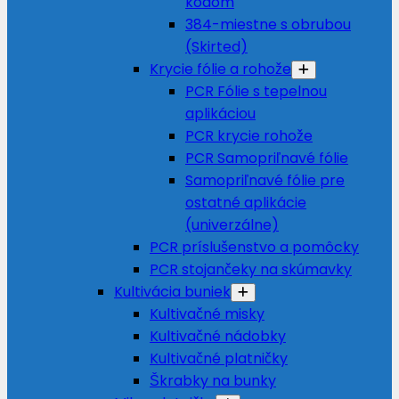
kódom
384-miestne s obrubou
(Skirted)
Krycie fólie a rohože
PCR Fólie s tepelnou
aplikáciou
PCR krycie rohože
PCR Samopriľnavé fólie
Samopriľnavé fólie pre
ostatné aplikácie
(univerzálne)
PCR príslušenstvo a pomôcky
PCR stojančeky na skúmavky
Kultivácia buniek
Kultivačné misky
Kultivačné nádobky
Kultivačné platničky
Škrabky na bunky