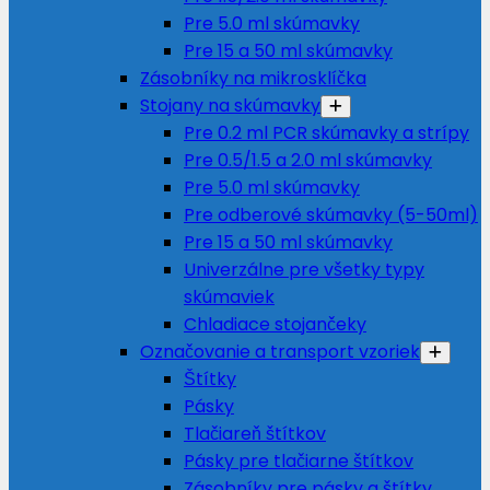
Pre 5.0 ml skúmavky
Pre 15 a 50 ml skúmavky
Zásobníky na mikrosklíčka
Stojany na skúmavky
Pre 0.2 ml PCR skúmavky a strípy
Pre 0.5/1.5 a 2.0 ml skúmavky
Pre 5.0 ml skúmavky
Pre odberové skúmavky (5-50ml)
Pre 15 a 50 ml skúmavky
Univerzálne pre všetky typy
skúmaviek
Chladiace stojančeky
Označovanie a transport vzoriek
Štítky
Pásky
Tlačiareň štítkov
Pásky pre tlačiarne štítkov
Zásobníky pre pásky a štítky