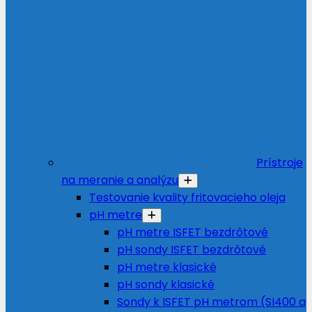
Prístroje
na meranie a analýzu
Testovanie kvality fritovacieho oleja
pH metre
pH metre ISFET bezdrôtové
pH sondy ISFET bezdrôtové
pH metre klasické
pH sondy klasické
Sondy k ISFET pH metrom (SI400 a