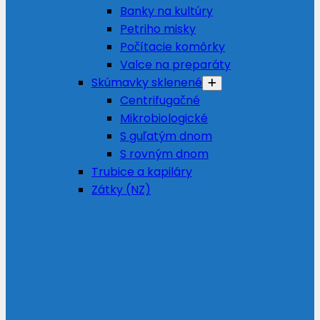
Banky na kultúry
Petriho misky
Počítacie komôrky
Valce na preparáty
Skúmavky sklenené
Centrifugačné
Mikrobiologické
S guľatým dnom
S rovným dnom
Trubice a kapiláry
Zátky (NZ)