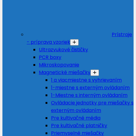
Prístroje
- príprava vzoriek
Ultrazvukové čističky
PCR boxy
Mikroskopovanie
Magnetické miešačky
1 a viacmiestne s vyhrievaním
1-miestne s externým ovládaním
1-Miestne s interným ovládaním
Ovládacie jednotky pre miešačky s
externým ovládaním
Pre kultivačné média
Pre kultivačné platničky
Priemyselné miešačky