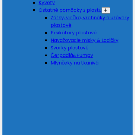
Kyvety
Ostatné pomôcky z plastu
Zátky, viečka, vrchnáky a uzávery
plastové
Exsikátory plastové
Navažovacie misky & Lodičky
Svorky plastové
Čerpadlá&Pumpy
Mlynčeky na tkanivá