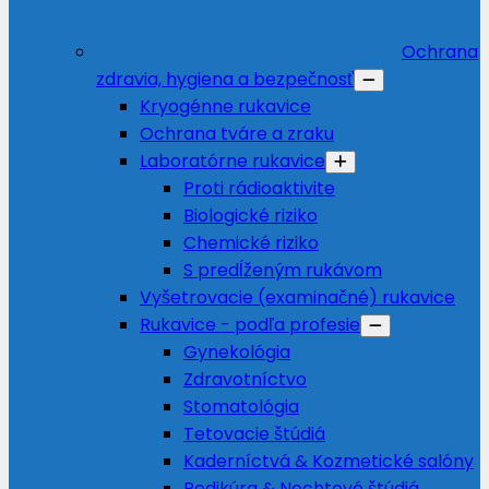
Ochrana
zdravia, hygiena a bezpečnosť
Kryogénne rukavice
Ochrana tváre a zraku
Laboratórne rukavice
Proti rádioaktivite
Biologické riziko
Chemické riziko
S predĺženým rukávom
Vyšetrovacie (examinačné) rukavice
Rukavice - podľa profesie
Gynekológia
Zdravotníctvo
Stomatológia
Tetovacie štúdiá
Kaderníctvá & Kozmetické salóny
Pedikúra & Nechtové štúdiá