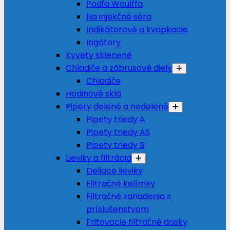
Podľa Woulffa
Na injekčné séra
Indikátorové a kvapkacie
Irigátory
Kyvety sklenené
Chladiče a zábrusové diely
Chladiče
Hodinové sklá
Pipety delené a nedelené
Pipety triedy A
Pipety triedy AS
Pipety triedy B
Lieviky a filtrácia
Deliace lieviky
Filtračné kelímky
Filtračné zariadenia s
príslušenstvom
Fritovacie filtračné dosky