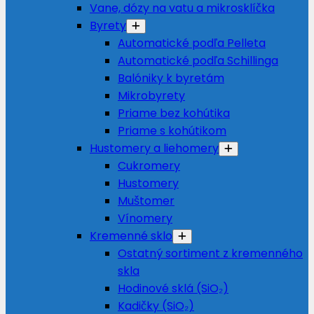
Vane, dózy na vatu a mikrosklíčka
Byrety
Automatické podľa Pelleta
Automatické podľa Schillinga
Balóniky k byretám
Mikrobyrety
Priame bez kohútika
Priame s kohútikom
Hustomery a liehomery
Cukromery
Hustomery
Muštomer
Vínomery
Kremenné sklo
Ostatný sortiment z kremenného
skla
Hodinové sklá (SiO₂)
Kadičky (SiO₂)