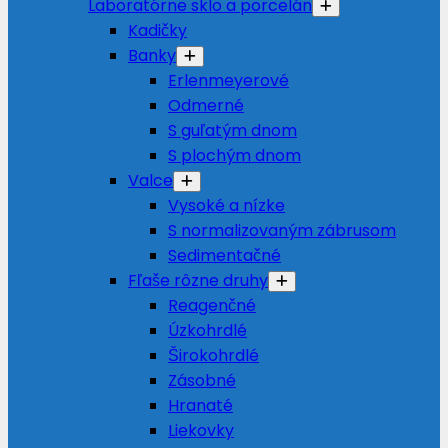
Laboratórne sklo a porcelán
Kadičky
Banky
Erlenmeyerové
Odmerné
S guľatým dnom
S plochým dnom
Valce
Vysoké a nízke
S normalizovaným zábrusom
Sedimentačné
Fľaše rôzne druhy
Reagenčné
Úzkohrdlé
Širokohrdlé
Zásobné
Hranaté
Liekovky