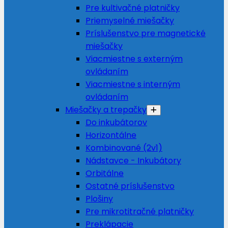
Pre kultivačné platničky
Priemyselné miešačky
Príslušenstvo pre magnetické
miešačky
Viacmiestne s externým
ovládaním
Viacmiestne s interným
ovládaním
Miešačky a trepačky
Do inkubátorov
Horizontálne
Kombinované (2v1)
Nádstavce - Inkubátory
Orbitálne
Ostatné príslušenstvo
Plošiny
Pre mikrotitračné platničky
Preklápacie