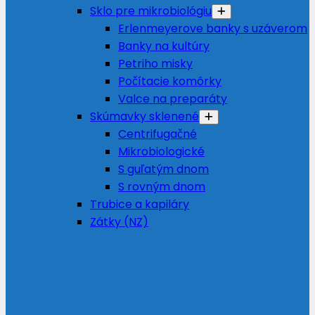
Sklo pre mikrobiológiu
Erlenmeyerove banky s uzáverom
Banky na kultúry
Petriho misky
Počítacie komôrky
Valce na preparáty
Skúmavky sklenené
Centrifugačné
Mikrobiologické
S guľatým dnom
S rovným dnom
Trubice a kapiláry
Zátky (NZ)