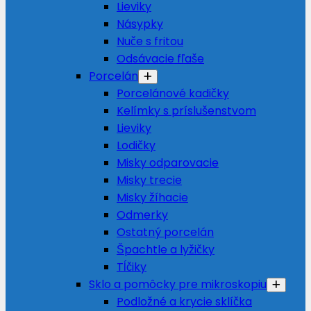
Lieviky
Násypky
Nuče s fritou
Odsávacie fľaše
Porcelán
Porcelánové kadičky
Kelímky s príslušenstvom
Lieviky
Lodičky
Misky odparovacie
Misky trecie
Misky žíhacie
Odmerky
Ostatný porcelán
Špachtle a lyžičky
Tĺčiky
Sklo a pomôcky pre mikroskopiu
Podložné a krycie sklíčka