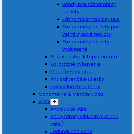
Sondy pre záznamníky
teploty
Záznamníky teploty USB
Záznamníky teploty pre
veľmi vysoké teploty
Záznamníky teploty
vodotesné
Príslušenstvo k teplomerom
Kalibračné vybavenie
Merače zmáčania
Antibakteriálne utierky
Špeciálne teplomery
Manometre & Merače tlaku
Váhy
Analytické váhy
Analyzátory vlhkosti (sušiace
váhy)
Jednoduché váhy