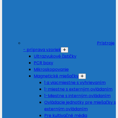
Prístroje
- príprava vzoriek
Ultrazvukové čističky
PCR boxy
Mikroskopovanie
Magnetické miešačky
1 a viacmiestne s vyhrievaním
1-miestne s externým ovládaním
1-Miestne s interným ovládaním
Ovládacie jednotky pre miešačky s
externým ovládaním
Pre kultivačné média