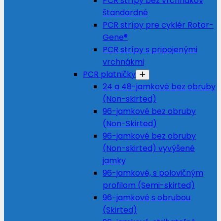
PCR strípy bez vrchnákov
štandardné
PCR strípy pre cyklér Rotor-
Gene®
PCR strípy s pripojenými
vrchnákmi
PCR platničky
24 a 48-jamkové bez obruby
(Non-skirted)
96-jamkové bez obruby
(Non-Skirted)
96-jamkové bez obruby
(Non-skirted) vyvýšené
jamky
96-jamkové, s polovičným
profilom (Semi-skirted)
96-jamkové s obrubou
(Skirted)