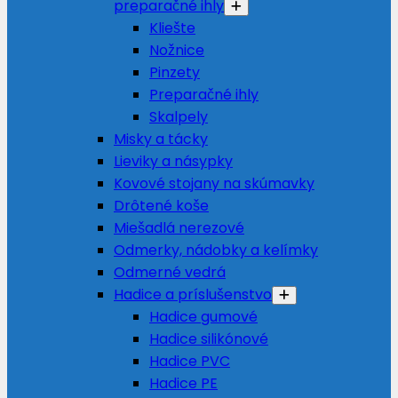
preparačné ihly
Kliešte
Nožnice
Pinzety
Preparačné ihly
Skalpely
Misky a tácky
Lieviky a násypky
Kovové stojany na skúmavky
Drôtené koše
Miešadlá nerezové
Odmerky, nádobky a kelímky
Odmerné vedrá
Hadice a príslušenstvo
Hadice gumové
Hadice silikónové
Hadice PVC
Hadice PE