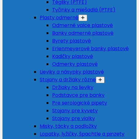
Tégliky (PTFE)
Tyčinky a miešadlá (PTFE)
Plasty odmerné
Odmerné valce plastové
Banky odmerné plastové
Byrety plastové
Erlenmeyerové banky plastové
Kadičky plastové
Odmerky plastové
Lieviky a násypky plastové
Stojany a držiaky rôzne
Držiaky na lieviky
Podstavce pre banky
Pre serologické pipety
Stojany pre kyvety
Stojany pre vialky
Misky, tácky a podložky
Lopatky, lyžičky, špachtle a pinzety