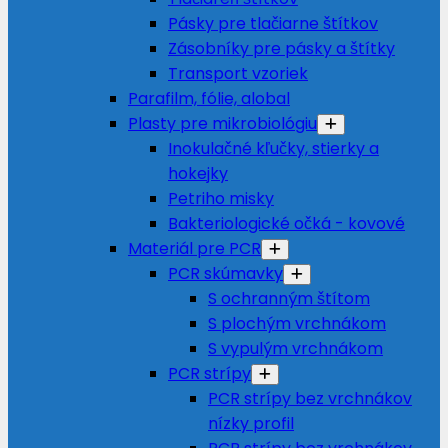
Pásky pre tlačiarne štítkov
Zásobníky pre pásky a štítky
Transport vzoriek
Parafilm, fólie, alobal
Plasty pre mikrobiológiu
Inokulačné kľučky, stierky a
hokejky
Petriho misky
Bakteriologické očká - kovové
Materiál pre PCR
PCR skúmavky
S ochranným štítom
S plochým vrchnákom
S vypulým vrchnákom
PCR strípy
PCR strípy bez vrchnákov
nízky profil