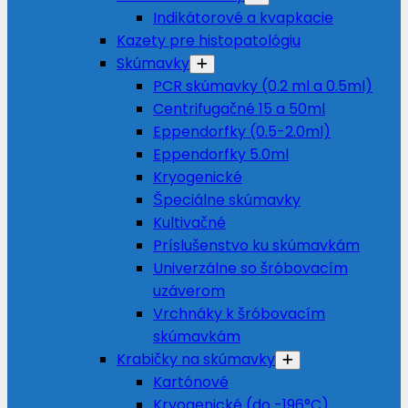
Indikátorové a kvapkacie
Kazety pre histopatológiu
Skúmavky
PCR skúmavky (0.2 ml a 0.5ml)
Centrifugačné 15 a 50ml
Eppendorfky (0.5-2.0ml)
Eppendorfky 5.0ml
Kryogenické
Špeciálne skúmavky
Kultivačné
Príslušenstvo ku skúmavkám
Univerzálne so šróbovacím
uzáverom
Vrchnáky k šróbovacím
skúmavkám
Krabičky na skúmavky
Kartónové
Kryogenické (do -196°C)