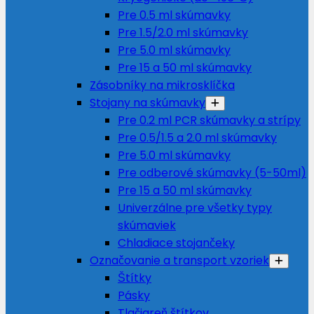
Pre 0.5 ml skúmavky
Pre 1.5/2.0 ml skúmavky
Pre 5.0 ml skúmavky
Pre 15 a 50 ml skúmavky
Zásobníky na mikrosklíčka
Stojany na skúmavky
Pre 0.2 ml PCR skúmavky a strípy
Pre 0.5/1.5 a 2.0 ml skúmavky
Pre 5.0 ml skúmavky
Pre odberové skúmavky (5-50ml)
Pre 15 a 50 ml skúmavky
Univerzálne pre všetky typy
skúmaviek
Chladiace stojančeky
Označovanie a transport vzoriek
Štítky
Pásky
Tlačiareň štítkov