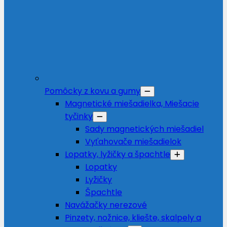
Pomôcky z kovu a gumy
Magnetické miešadielka, Miešacie
tyčinky
Sady magnetických miešadiel
Vyťahovače miešadielok
Lopatky, lyžičky a špachtle
Lopatky
Lyžičky
Špachtle
Navážačky nerezové
Pinzety, nožnice, kliešte, skalpely a