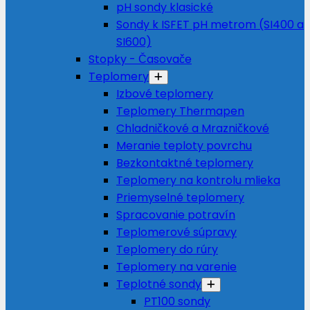
pH sondy klasické
Sondy k ISFET pH metrom (SI400 a
SI600)
Stopky - Časovače
Teplomery
Izbové teplomery
Teplomery Thermapen
Chladničkové a Mrazničkové
Meranie teploty povrchu
Bezkontaktné teplomery
Teplomery na kontrolu mlieka
Priemyselné teplomery
Spracovanie potravín
Teplomerové súpravy
Teplomery do rúry
Teplomery na varenie
Teplotné sondy
PT100 sondy