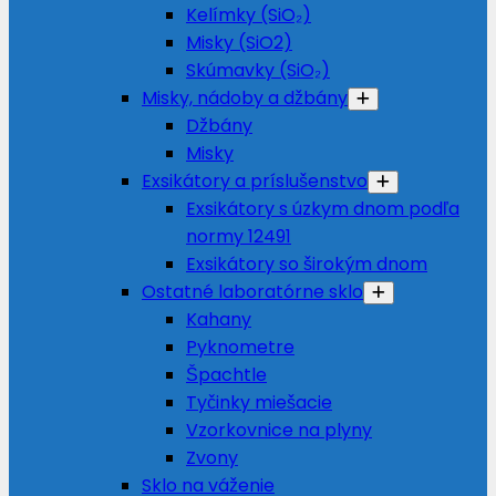
Kelímky (SiO₂)
Misky (SiO2)
Skúmavky (SiO₂)
Misky, nádoby a džbány
Džbány
Misky
Exsikátory a príslušenstvo
Exsikátory s úzkym dnom podľa
normy 12491
Exsikátory so širokým dnom
Ostatné laboratórne sklo
Kahany
Pyknometre
Špachtle
Tyčinky miešacie
Vzorkovnice na plyny
Zvony
Sklo na váženie