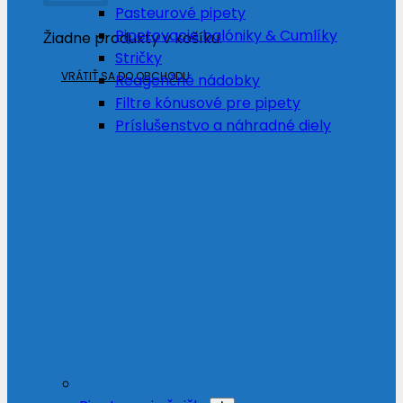
Pasteurové pipety
Pipetovacie balóniky & Cumlíky
Žiadne produkty v košíku.
Stričky
VRÁTIŤ SA DO OBCHODU
Reagenčné nádobky
Filtre kónusové pre pipety
Príslušenstvo a náhradné diely