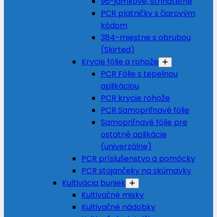
96-jamkové, strihateľné
PCR platničky s čiarovým
kódom
384-miestne s obrubou
(Skirted)
Krycie fólie a rohože
PCR Fólie s tepelnou
aplikáciou
PCR krycie rohože
PCR Samopriľnavé fólie
Samopriľnavé fólie pre
ostatné aplikácie
(univerzálne)
PCR príslušenstvo a pomôcky
PCR stojančeky na skúmavky
Kultivácia buniek
Kultivačné misky
Kultivačné nádobky