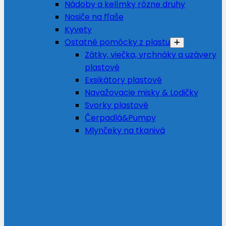
Nádoby a kelímky rôzne druhy
Nosiče na fľaše
Kyvety
Ostatné pomôcky z plastu
Zátky, viečka, vrchnáky a uzávery
plastové
Exsikátory plastové
Navažovacie misky & Lodičky
Svorky plastové
Čerpadlá&Pumpy
Mlynčeky na tkanivá