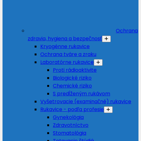
Ochrana
zdravia, hygiena a bezpečnosť
Kryogénne rukavice
Ochrana tváre a zraku
Laboratórne rukavice
Proti rádioaktivite
Biologické riziko
Chemické riziko
S predĺženým rukávom
Vyšetrovacie (examinačné) rukavice
Rukavice - podľa profesie
Gynekológia
Zdravotníctvo
Stomatológia
Tetovacie štúdiá