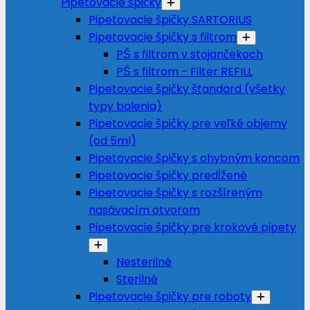
Pipetovacie špičky
Pipetovacie špičky SARTORIUS
Pipetovacie špičky s filtrom
PŠ s filtrom v stojančekoch
PŠ s filtrom - Filter REFILL
Pipetovacie špičky štandard (všetky
typy balenia)
Pipetovacie špičky pre veľké objemy
(od 5ml)
Pipetovacie špičky s ohybným koncom
Pipetovacie špičky predĺžené
Pipetovacie špičky s rozšíreným
nasávacím otvorom
Pipetovacie špičky pre krokové pipety
Nesterilné
Sterilné
Pipetovacie špičky pre roboty