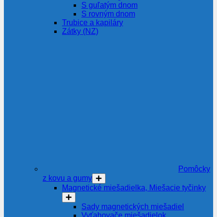
S guľatým dnom
S rovným dnom
Trubice a kapiláry
Zátky (NZ)
Pomôcky
z kovu a gumy
Magnetické miešadielka, Miešacie tyčinky
Sady magnetických miešadiel
Vyťahovače miešadielok