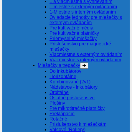
1 a viacmiestne s vyhrievaním
1-miestne s externým ovládaním
1-Miestne s interným ovládaním
Ovládacie jednotky pre miešačky s
externým ovládaním
Pre kultivačné média
Pre kultivačné platničky
Priemyselné miešačky
Príslušenstvo pre magnetické
miešačky
Viacmiestne s externým ovládaním
Viacmiestne s interným ovládaním
Miešačky a trepačky
Do inkubátorov
Horizontálne
Kombinované (2v1)
Nádstavce - Inkubátory
Orbitálne
Ostatné príslušenstvo
Plošiny
Pre mikrotitračné platničky
Preklápacie
Rotačné
Príslušenstvo k miešačkám
Valcové (Rollery)