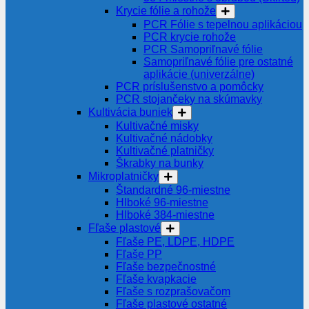
Krycie fólie a rohože
PCR Fólie s tepelnou aplikáciou
PCR krycie rohože
PCR Samopriľnavé fólie
Samopriľnavé fólie pre ostatné
aplikácie (univerzálne)
PCR príslušenstvo a pomôcky
PCR stojančeky na skúmavky
Kultivácia buniek
Kultivačné misky
Kultivačné nádobky
Kultivačné platničky
Škrabky na bunky
Mikroplatničky
Štandardné 96-miestne
Hlboké 96-miestne
Hlboké 384-miestne
Fľaše plastové
Fľaše PE, LDPE, HDPE
Fľaše PP
Fľaše bezpečnostné
Fľaše kvapkacie
Fľaše s rozprašovačom
Fľaše plastové ostatné