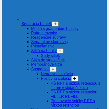
Separácia buniek
Médiá s gradientom hustoty
Pufre a roztoky
Reagenčné súpravy
Separačné skúmavky
Príslušenstvo
Sitká na bunky
Sady sitiek
Sitká do striekačiek
Membránové filtre
Suspenzie
Negatívna izolácia
Pozitívna izolácia
PŠ RPT s nízkou retenciou s
filtrom v stojančekoch
PŠ RPT s nízkou retenciou
FILTER REFILL
Pipetovacie špičky RPT s
nízkou retenciou