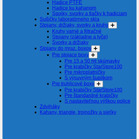
Hadice PTFE
Hadice ku kahanom
Spojky, svorky a tlačky k hadiciam
Sušičky laboratórneho skla
Stojany, držiaky, svorky a kruhy
Kruhy varné a filtračné
Stojany (základne a tyče)
Svorky a držiaky
Stojany do mraz. boxov
Pre stojace boxy
Pre 15 a 50 ml skúmavky
Pre krabičky StarStore100
Pre mikroplatničky
S výsuvným šuplíkom
Pre truhlicové boxy
Pre krabičky StarStore100
Pre štandardné krabičky
S nastaviteľnou výškou police
Zdviháky
Kahany, triangle, trojnožky a sieťky