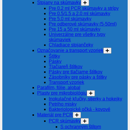
Stojany na skúmavky
Pre 0.2 ml PCR skúmavky a strípy
Pre 0.5/1.5 a 2.0 ml skúmavky
Pre 5.0 ml skúmavky
Pre odberové skúmavky (5-50ml)
Pre 15 a 50 ml skúmavky
Univerzálne pre všetky typy
skúmaviek
Chladiace stojančeky
Označovanie a transport vzoriek
Štítky
Pásky
Tlačiareň štítkov
Pásky pre tlačiarne štítkov
Zásobníky pre pásky a štítky
Transport vzoriek
Parafilm, fólie, alobal
Plasty pre mikrobiológiu
Inokulačné kľučky, stierky a hokejky
Petriho misky
Bakteriologické očká - kovové
Materiál pre PCR
PCR skúmavky
S ochranným štítom