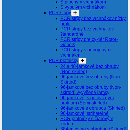
S plochým vrchnákom
S vypulým vrchnákom
PCR strípy
PCR strípy bez vrchnákov nízky
profil
PCR strípy bez vrchnákov
štandardné
PCR strípy pre cyklér Rotor-
Gene®
PCR strípy s pripojenými
vrchnákmi
PCR platničky
24 a 48-jamkové bez obruby
(Non-skirted)
96-jamkové bez obruby (Non-
Skirted)
96-jamkové bez obruby (Non-
skirted) vyvýšené jamky
96-jamkové, s polovičným
profilom (Semi-skirted)
96-jamkové s obrubou (Skirted)
96-jamkové, strihateľné
PCR platničky s čiarovým
kódom
384-miestne s obrubou (Skirted)