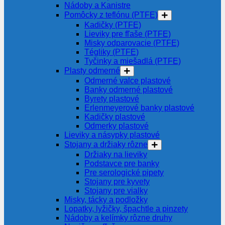
Nádoby a Kanistre
Pomôcky z teflónu (PTFE)
Kadičky (PTFE)
Lieviky pre fľaše (PTFE)
Misky odparovacie (PTFE)
Tégliky (PTFE)
Tyčinky a miešadlá (PTFE)
Plasty odmerné
Odmerné valce plastové
Banky odmerné plastové
Byrety plastové
Erlenmeyerové banky plastové
Kadičky plastové
Odmerky plastové
Lieviky a násypky plastové
Stojany a držiaky rôzne
Držiaky na lieviky
Podstavce pre banky
Pre serologické pipety
Stojany pre kyvety
Stojany pre vialky
Misky, tácky a podložky
Lopatky, lyžičky, špachtle a pinzety
Nádoby a kelímky rôzne druhy