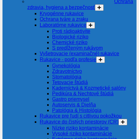
Ochrana
zdravia, hygiena a bezpečnosť
Kryogénne rukavice
Ochrana tváre a zraku
Laboratórne rukavice
Proti rádioaktivite
Biologické riziko
Chemické riziko
S predĺženým rukávom
Vyšetrovacie (examinačné) rukavice
Rukavice - podľa profesie
Gynekológia
Zdravotníctvo
Stomatológia
Tetovacie štúdiá
Kaderníctvá & Kozmetické salóny
Pedikúra & Nechtové štúdiá
Gastro priemysel
Autoservis & Dielňa
Patológia & Histológia
Rukavice pre ľudí s citlivou pokožkou
Rukavice do čistých priestorov (CR)
Nízke riziko kontaminácie
Vysoké riziko kontaminácie