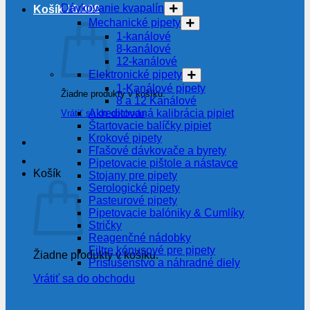
Dávkovanie kvapalín
Košík /
0.00
€
Mechanické pipety
1-kanálové
8-kanálové
12-kanálové
Elektronické pipety
1-Kanálové pipety
Žiadne produkty v košíku.
8 a 12 Kanálové
Akreditovaná kalibrácia pipiet
Vrátiť sa do obchodu
Štartovacie balíčky pipiet
Krokové pipety
Fľašové dávkovače a byrety
Pipetovacie pištole a nástavce
Košík
Stojany pre pipety
Serologické pipety
Pasteurové pipety
Pipetovacie balóniky & Cumlíky
Stričky
Reagenčné nádobky
Filtre kónusové pre pipety
Žiadne produkty v košíku.
Príslušenstvo a náhradné diely
Vrátiť sa do obchodu