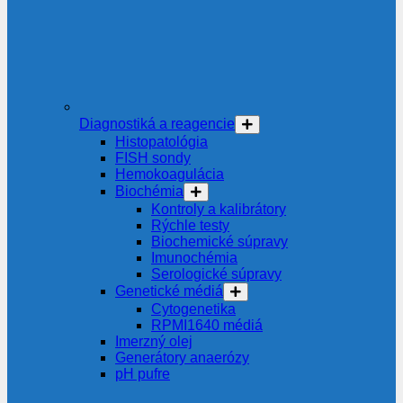
Diagnostiká a reagencie
Histopatológia
FISH sondy
Hemokoagulácia
Biochémia
Kontroly a kalibrátory
Rýchle testy
Biochemické súpravy
Imunochémia
Serologické súpravy
Genetické médiá
Cytogenetika
RPMI1640 médiá
Imerzný olej
Generátory anaerózy
pH pufre