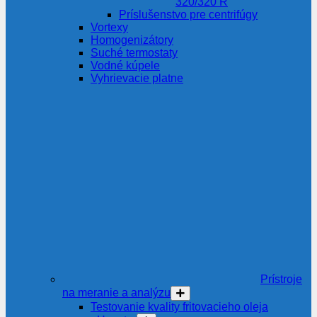
320/320 R
Príslušenstvo pre centrifúgy
Vortexy
Homogenizátory
Suché termostaty
Vodné kúpele
Vyhrievacie platne
Prístroje
na meranie a analýzu
Testovanie kvality fritovacieho oleja