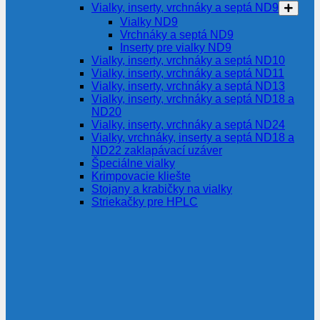
Vialky, inserty, vrchnáky a septá ND9
Vialky ND9
Vrchnáky a septá ND9
Inserty pre vialky ND9
Vialky, inserty, vrchnáky a septá ND10
Vialky, inserty, vrchnáky a septá ND11
Vialky, inserty, vrchnáky a septá ND13
Vialky, inserty, vrchnáky a septá ND18 a
ND20
Vialky, inserty, vrchnáky a septá ND24
Vialky, vrchnáky, inserty a septá ND18 a
ND22 zaklapávací uzáver
Špeciálne vialky
Krimpovacie kliešte
Stojany a krabičky na vialky
Striekačky pre HPLC