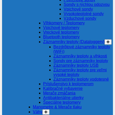
Sondy s rýchlou odozvou
Vpichové sondy
Vysokoteplotné sondy
Vzduchové sondy
Vlhkomery / Teplomery
Vpichové teplomery
Vreckové teplomery
Bluetooth teplomery
Záznamníky teploty (Dataloggery)
Bezdrôtové záznamníky teploty
(WiFi)
Záznamníky teploty a vlhkosti
Sondy pre záznamníky teploty
Záznamníky teploty USB
Záznamníky teploty pre veľmi
vysoké teploty
Záznamníky teploty vodotesné
Príslušenstvo k teplomerom
Kalibračné vybavenie
Merače zmáčania
Antibakteriálne utierky
Špeciálne teplomery
Manometre & Merače tlaku
Váhy