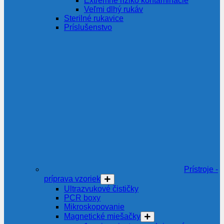
Extrémne riziko kontaminácie
Veľmi dlhý rukáv
Sterilné rukavice
Príslušenstvo
Prístroje -
príprava vzoriek
Ultrazvukové čističky
PCR boxy
Mikroskopovanie
Magnetické miešačky