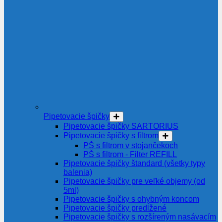
Pipetovacie špičky
Pipetovacie špičky SARTORIUS
Pipetovacie špičky s filtrom
PŠ s filtrom v stojančekoch
PŠ s filtrom - Filter REFILL
Pipetovacie špičky štandard (všetky typy
balenia)
Pipetovacie špičky pre veľké objemy (od
5ml)
Pipetovacie špičky s ohybným koncom
Pipetovacie špičky predĺžené
Pipetovacie špičky s rozšíreným nasávacím