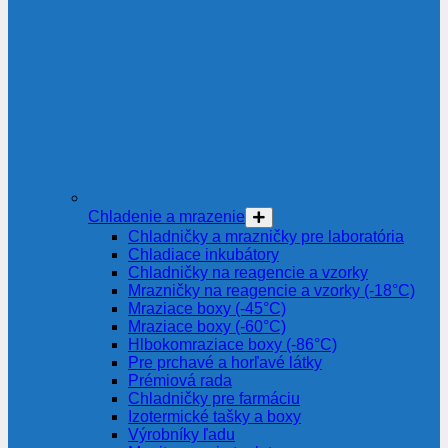
Chladenie a mrazenie
Chladničky a mrazničky pre laboratória
Chladiace inkubátory
Chladničky na reagencie a vzorky
Mrazničky na reagencie a vzorky (-18°C)
Mraziace boxy (-45°C)
Mraziace boxy (-60°C)
Hlbokomraziace boxy (-86°C)
Pre prchavé a horľavé látky
Prémiová rada
Chladničky pre farmáciu
Izotermické tašky a boxy
Výrobníky ľadu