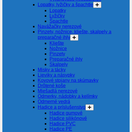
Lopatky, lyžičky a špachtle
Lopatky
Lyžičky
Špachtle
Navážačky nerezové
Pinzety, nožnice, kliešte, skalpely a
preparačné ihly
Kliešte
Nožnice
Pinzety
Preparačné ihly
Skalpely
Misky a tácky
Lieviky a násypky
Kovové stojany na skúmavky
Drôtené koše
Miešadlá nerezové
Odmerky, nádobky a kelímky
Odmerné vedrá
Hadice a príslušenstvo
Hadice gumové
Hadice silikónové
Hadice PVC
Hadice PE