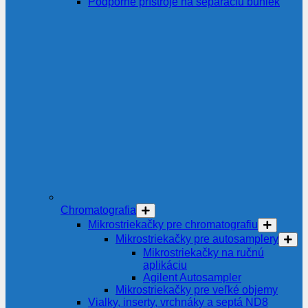
Podporné prístroje na separáciu buniek
Chromatografia
Mikrostriekačky pre chromatografiu
Mikrostriekačky pre autosamplery
Mikrostriekačky na ručnú
aplikáciu
Agilent Autosampler
Mikrostriekačky pre veľké objemy
Vialky, inserty, vrchnáky a septá ND8