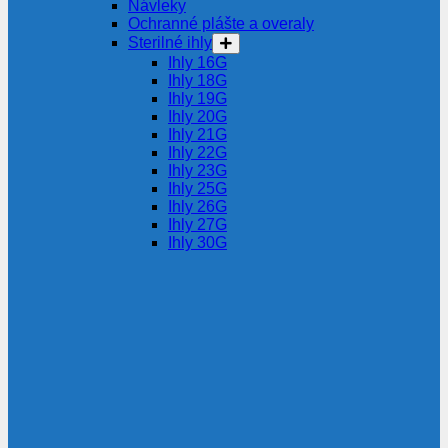
Návleky
Ochranné plášte a overaly
Sterilné ihly
Ihly 16G
Ihly 18G
Ihly 19G
Ihly 20G
Ihly 21G
Ihly 22G
Ihly 23G
Ihly 25G
Ihly 26G
Ihly 27G
Ihly 30G