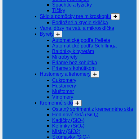
Špachtle a lyžičky
Tĺčiky
Sklo a pomôcky pre mikroskopiu
Podložné a krycie sklíčka
Vane, dózy na vatu a mikrosklíčka
Byrety
Automatické podľa Pelleta
Automatické podľa Schillinga
Balóniky k byretám
Mikrobyrety
Priame bez kohútika
Priame s kohútikom
Hustomery a liehomery
Cukromery
Hustomery
Muštomer
Vínomery
Kremenné sklo
Ostatný sortiment z kremenného skla
Hodinové sklá (SiO₂)
Kadičky (SiO₂)
Kelímky (SiO₂)
Misky (SiO2)
Skúmavky (SiO₂)