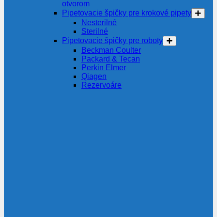
otvorom
Pipetovacie špičky pre krokové pipety
Nesterilné
Sterilné
Pipetovacie špičky pre roboty
Beckman Coulter
Packard & Tecan
Perkin Elmer
Qiagen
Rezervoáre