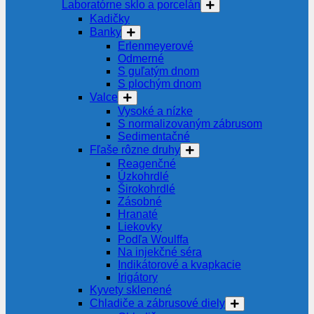
Laboratórne sklo a porcelán
Kadičky
Banky
Erlenmeyerové
Odmerné
S guľatým dnom
S plochým dnom
Valce
Vysoké a nízke
S normalizovaným zábrusom
Sedimentačné
Fľaše rôzne druhy
Reagenčné
Úzkohrdlé
Širokohrdlé
Zásobné
Hranaté
Liekovky
Podľa Woulffa
Na injekčné séra
Indikátorové a kvapkacie
Irigátory
Kyvety sklenené
Chladiče a zábrusové diely