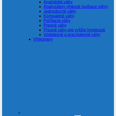
Analytické váhy
Analyzátory vlhkosti (sušiace váhy)
Jednoduché váhy
Kompaktné váhy
Počítacie váhy
Presné váhy
Presné váhy pre vyššie hmotnosti
Vodotesné a prachotesné váhy
Vlhkomery