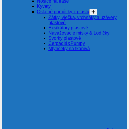
Nosiče na fľaše
Kyvety
Ostatné pomôcky z plastu
Zátky, viečka, vrchnáky a uzávery
plastové
Exsikátory plastové
Navažovacie misky & Lodičky
Svorky plastové
Čerpadlá&Pumpy
Mlynčeky na tkanivá