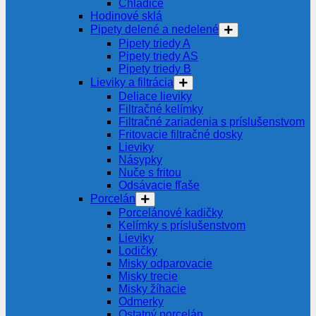
Chladiče
Hodinové sklá
Pipety delené a nedelené
Pipety triedy A
Pipety triedy AS
Pipety triedy B
Lieviky a filtrácia
Deliace lieviky
Filtračné kelímky
Filtračné zariadenia s príslušenstvom
Fritovacie filtračné dosky
Lieviky
Násypky
Nuče s fritou
Odsávacie fľaše
Porcelán
Porcelánové kadičky
Kelímky s príslušenstvom
Lieviky
Lodičky
Misky odparovacie
Misky trecie
Misky žíhacie
Odmerky
Ostatný porcelán