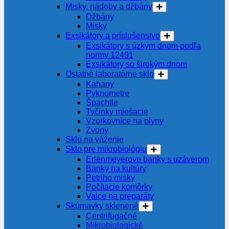
Misky, nádoby a džbány
Džbány
Misky
Exsikátory a príslušenstvo
Exsikátory s úzkym dnom podľa
normy 12491
Exsikátory so širokým dnom
Ostatné laboratórne sklo
Kahany
Pyknometre
Špachtle
Tyčinky miešacie
Vzorkovnice na plyny
Zvony
Sklo na váženie
Sklo pre mikrobiológiu
Erlenmeyerove banky s uzáverom
Banky na kultúry
Petriho misky
Počítacie komôrky
Valce na preparáty
Skúmavky sklenené
Centrifugačné
Mikrobiologické