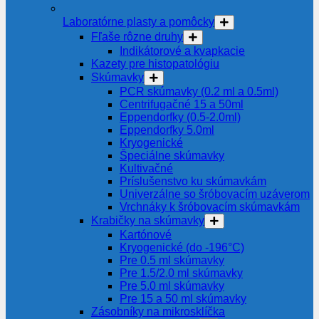
Laboratórne plasty a pomôcky
Fľaše rôzne druhy
Indikátorové a kvapkacie
Kazety pre histopatológiu
Skúmavky
PCR skúmavky (0.2 ml a 0.5ml)
Centrifugačné 15 a 50ml
Eppendorfky (0.5-2.0ml)
Eppendorfky 5.0ml
Kryogenické
Špeciálne skúmavky
Kultivačné
Príslušenstvo ku skúmavkám
Univerzálne so šróbovacím uzáverom
Vrchnáky k šróbovacím skúmavkám
Krabičky na skúmavky
Kartónové
Kryogenické (do -196°C)
Pre 0.5 ml skúmavky
Pre 1.5/2.0 ml skúmavky
Pre 5.0 ml skúmavky
Pre 15 a 50 ml skúmavky
Zásobníky na mikrosklíčka