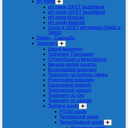
pH metre
pH metre ISFET bezdrôtové
pH sondy ISFET bezdrôtové
pH metre klasické
pH sondy klasické
Sondy k ISFET pH metrom (SI400 a
SI600)
Stopky - Časovače
Teplomery
Izbové teplomery
Teplomery Thermapen
Chladničkové a Mrazničkové
Meranie teploty povrchu
Bezkontaktné teplomery
Teplomery na kontrolu mlieka
Priemyselné teplomery
Spracovanie potravín
Teplomerové súpravy
Teplomery do rúry
Teplomery na varenie
Teplotné sondy
PT100 sondy
Termistorové sondy
Termočlánkové sondy
Povrchové sondy