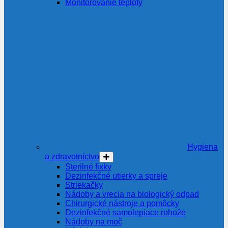
Monitorovanie teploty
Hygiena
a zdravotníctvo
Sterilné fixky
Dezinfekčné utierky a spreje
Striekačky
Nádoby a vrecia na biologický odpad
Chirurgické nástroje a pomôcky
Dezinfekčné samolepiace rohože
Nádoby na moč