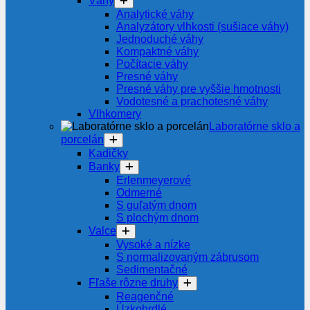
Váhy
Analytické váhy
Analyzátory vlhkosti (sušiace váhy)
Jednoduché váhy
Kompaktné váhy
Počítacie váhy
Presné váhy
Presné váhy pre vyššie hmotnosti
Vodotesné a prachotesné váhy
Vlhkomery
Laboratórne sklo a
porcelán
Kadičky
Banky
Erlenmeyerové
Odmerné
S guľatým dnom
S plochým dnom
Valce
Vysoké a nízke
S normalizovaným zábrusom
Sedimentačné
Fľaše rôzne druhy
Reagenčné
Úzkohrdlé