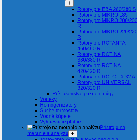
Rotory pre EBA 280/280 S
Rotory pre MIKRO 185
Rotory pre MIKRO 200/200
R
Rotory pre MIKRO 220/220
R
Rotory pre ROTANTA
460/460 R
Rotory pre ROTINA
380/380 R
Rotory pre ROTINA
420/420 R
Rotory pre ROTOFIX 32 A
Rotory pre UNIVERSAL
320/320 R
Príslušenstvo pre centrifúgy
Vortexy
Homogenizátory
Suché termostaty
Vodné kúpele
Vyhrievacie platne
Prístroje na
meranie a analýzu
Testovanie kvality fritovacieho oleja