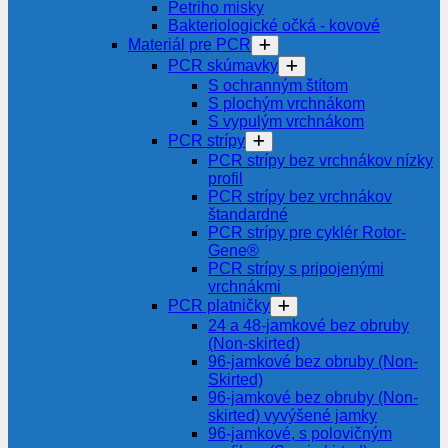
Petriho misky
Bakteriologické očká - kovové
Materiál pre PCR
PCR skúmavky
S ochranným štítom
S plochým vrchnákom
S vypulým vrchnákom
PCR strípy
PCR strípy bez vrchnákov nízky
profil
PCR strípy bez vrchnákov
štandardné
PCR strípy pre cyklér Rotor-
Gene®
PCR strípy s pripojenými
vrchnákmi
PCR platničky
24 a 48-jamkové bez obruby
(Non-skirted)
96-jamkové bez obruby (Non-
Skirted)
96-jamkové bez obruby (Non-
skirted) vyvýšené jamky
96-jamkové, s polovičným