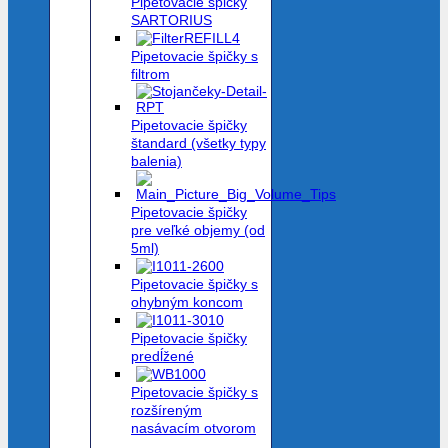
Pipetovacie špičky
SARTORIUS
Pipetovacie špičky s
filtrom
Pipetovacie špičky
štandard (všetky typy
balenia)
Pipetovacie špičky
pre veľké objemy (od
5ml)
Pipetovacie špičky s
ohybným koncom
Pipetovacie špičky
predĺžené
Pipetovacie špičky s
rozšíreným
nasávacím otvorom