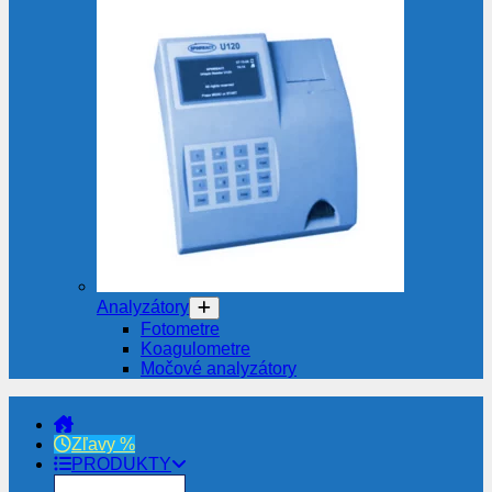
Analyzátory
Fotometre
Koagulometre
Močové analyzátory
Zľavy %
PRODUKTY