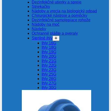
Dezinfekčné utierky a spreje
Striekačky
Nádoby a vrecia na biologický odpad
Chirurgické nástroje a pomôcky
Dezinfekčné samolepiace rohože
Nádoby na moč
Návleky
Ochranné plášte a overaly
Sterilné ihly
Ihly 16G
Ihly 18G
Ihly 19G
Ihly 20G
Ihly 21G
Ihly 22G
Ihly 23G
Ihly 25G
Ihly 26G
Ihly 27G
Ihly 30G