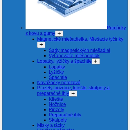
Pomôcky
z kovu a gumy
Magnetické miešadielka, Miešacie tyčinky
Sady magnetických miešadiel
Vyťahovače miešadielok
Lopatky, lyžičky a špachtle
Lopatky
Lyžičky
Špachtle
Navážačky nerezové
Pinzety, nožnice, kliešte, skalpely a
preparačné ihly
Kliešte
Nožnice
Pinzety
Preparačné ihly
Skalpely
Misky a tácky