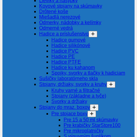
Lieviky a násypky
Kovové stojany na skúmavky
Drôtené koše
Miešadlá nerezové
Odmerky, nádobky a kelímky
Odmerné vedrá
Hadice a príslušenstvo
Hadice gumové
Hadice silikónové
Hadice PVC
Hadice PE
Hadice PTFE
Hadice ku kahanom
Spojky, svorky a tlačky k hadiciam
Sušičky laboratórneho skla
Stojany, držiaky, svorky a kruhy
Kruhy varné a filtračné
Stojany (základne a tyče)
Svorky a držiaky
Stojany do mraz. boxov
Pre stojace boxy
Pre 15 a 50 ml skúmavky
Pre krabičky StarStore100
Pre mikroplatničky
S výsuvným šuplíkom