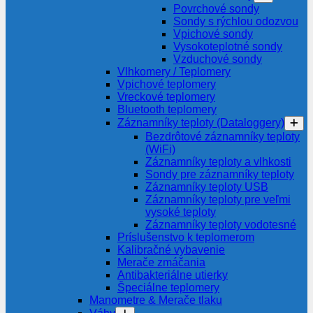
Povrchové sondy
Sondy s rýchlou odozvou
Vpichové sondy
Vysokoteplotné sondy
Vzduchové sondy
Vlhkomery / Teplomery
Vpichové teplomery
Vreckové teplomery
Bluetooth teplomery
Záznamníky teploty (Dataloggery)
Bezdrôtové záznamníky teploty
(WiFi)
Záznamníky teploty a vlhkosti
Sondy pre záznamníky teploty
Záznamníky teploty USB
Záznamníky teploty pre veľmi
vysoké teploty
Záznamníky teploty vodotesné
Príslušenstvo k teplomerom
Kalibračné vybavenie
Merače zmáčania
Antibakteriálne utierky
Špeciálne teplomery
Manometre & Merače tlaku