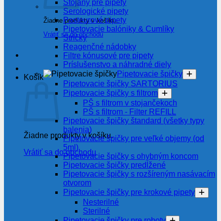
Stojany pre pipety
Serologické pipety
Pasteurové pipety
Žiadne produkty v košíku.
Pipetovacie balóniky & Cumlíky
Vrátiť sa do obchodu
Stričky
Reagenčné nádobky
Filtre kónusové pre pipety
Príslušenstvo a náhradné diely
Pipetovacie špičky
Košík
Pipetovacie špičky SARTORIUS
Pipetovacie špičky s filtrom
PŠ s filtrom v stojančekoch
PŠ s filtrom - Filter REFILL
Pipetovacie špičky štandard (všetky typy
balenia)
Žiadne produkty v košíku.
Pipetovacie špičky pre veľké objemy (od
5ml)
Vrátiť sa do obchodu
Pipetovacie špičky s ohybným koncom
Pipetovacie špičky predĺžené
Pipetovacie špičky s rozšíreným nasávacím
otvorom
Pipetovacie špičky pre krokové pipety
Nesterilné
Sterilné
Pipetovacie špičky pre roboty