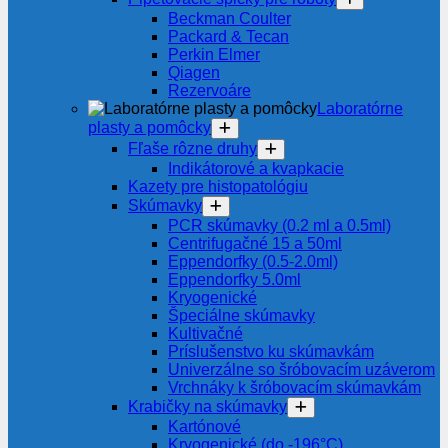
Beckman Coulter
Packard & Tecan
Perkin Elmer
Qiagen
Rezervoáre
Laboratórne
plasty a pomôcky
Fľaše rôzne druhy
Indikátorové a kvapkacie
Kazety pre histopatológiu
Skúmavky
PCR skúmavky (0.2 ml a 0.5ml)
Centrifugačné 15 a 50ml
Eppendorfky (0.5-2.0ml)
Eppendorfky 5.0ml
Kryogenické
Špeciálne skúmavky
Kultivačné
Príslušenstvo ku skúmavkám
Univerzálne so šróbovacím uzáverom
Vrchnáky k šróbovacím skúmavkám
Krabičky na skúmavky
Kartónové
Kryogenické (do -196°C)