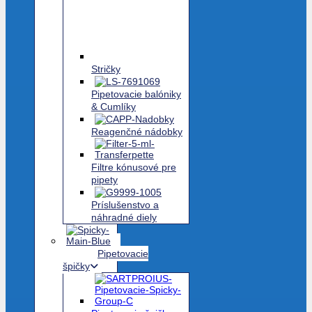
Stričky
Pipetovacie balóniky
& Cumlíky
Reagenčné nádobky
Filtre kónusové pre
pipety
Príslušenstvo a
náhradné diely
Pipetovacie
špičky