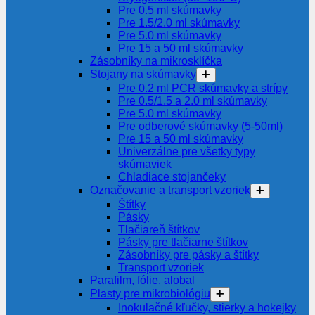
Pre 0.5 ml skúmavky
Pre 1.5/2.0 ml skúmavky
Pre 5.0 ml skúmavky
Pre 15 a 50 ml skúmavky
Zásobníky na mikrosklíčka
Stojany na skúmavky
Pre 0.2 ml PCR skúmavky a strípy
Pre 0.5/1.5 a 2.0 ml skúmavky
Pre 5.0 ml skúmavky
Pre odberové skúmavky (5-50ml)
Pre 15 a 50 ml skúmavky
Univerzálne pre všetky typy
skúmaviek
Chladiace stojančeky
Označovanie a transport vzoriek
Štítky
Pásky
Tlačiareň štítkov
Pásky pre tlačiarne štítkov
Zásobníky pre pásky a štítky
Transport vzoriek
Parafilm, fólie, alobal
Plasty pre mikrobiológiu
Inokulačné kľučky, stierky a hokejky