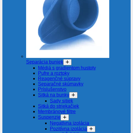
Separácia buniek
Médiá s gradientom hustoty
Pufre a roztoky
Reagenčné súpravy
Separačné skúmavky
Príslušenstvo
Sitká na bunky
Sady sitiek
Sitká do striekačiek
Membránové filtre
Suspenzie
Negatívna izolácia
Pozitívna izolácia