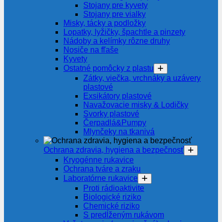
Stojany pre kyvety
Stojany pre vialky
Misky, tácky a podložky
Lopatky, lyžičky, špachtle a pinzety
Nádoby a kelímky rôzne druhy
Nosiče na fľaše
Kyvety
Ostatné pomôcky z plastu
Zátky, viečka, vrchnáky a uzávery
plastové
Exsikátory plastové
Navažovacie misky & Lodičky
Svorky plastové
Čerpadlá&Pumpy
Mlynčeky na tkanivá
Ochrana zdravia, hygiena a bezpečnosť
Kryogénne rukavice
Ochrana tváre a zraku
Laboratórne rukavice
Proti rádioaktivite
Biologické riziko
Chemické riziko
S predĺženým rukávom