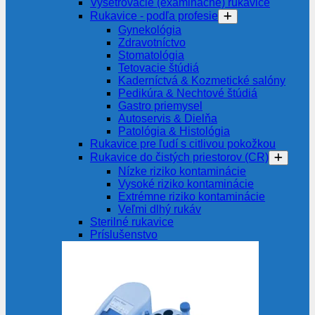
Vyšetrovacie (examinačné) rukavice
Rukavice - podľa profesie
Gynekológia
Zdravotníctvo
Stomatológia
Tetovacie štúdiá
Kaderníctvá & Kozmetické salóny
Pedikúra & Nechtové štúdiá
Gastro priemysel
Autoservis & Dielňa
Patológia & Histológia
Rukavice pre ľudí s citlivou pokožkou
Rukavice do čistých priestorov (CR)
Nízke riziko kontaminácie
Vysoké riziko kontaminácie
Extrémne riziko kontaminácie
Veľmi dlhý rukáv
Sterilné rukavice
Príslušenstvo