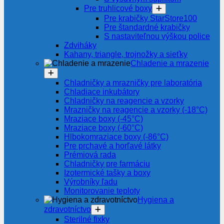
Pre truhlicové boxy
Pre krabičky StarStore100
Pre štandardné krabičky
S nastaviteľnou výškou police
Zdviháky
Kahany, triangle, trojnožky a sieťky
Chladenie a mrazenie
Chladničky a mrazničky pre laboratória
Chladiace inkubátory
Chladničky na reagencie a vzorky
Mrazničky na reagencie a vzorky (-18°C)
Mraziace boxy (-45°C)
Mraziace boxy (-60°C)
Hlbokomraziace boxy (-86°C)
Pre prchavé a horľavé látky
Prémiová rada
Chladničky pre farmáciu
Izotermické tašky a boxy
Výrobníky ľadu
Monitorovanie teploty
Hygiena a
zdravotníctvo
Sterilné fixky