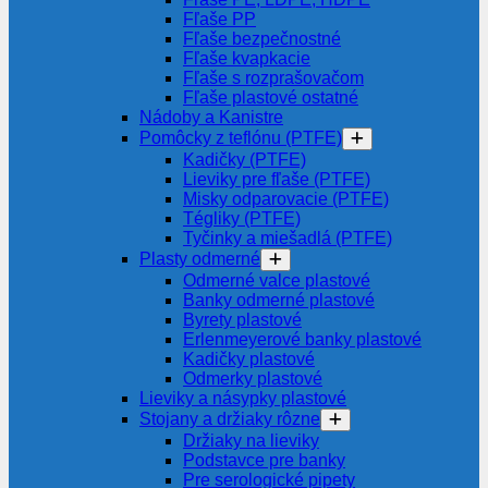
Fľaše PP
Fľaše bezpečnostné
Fľaše kvapkacie
Fľaše s rozprašovačom
Fľaše plastové ostatné
Nádoby a Kanistre
Pomôcky z teflónu (PTFE)
Kadičky (PTFE)
Lieviky pre fľaše (PTFE)
Misky odparovacie (PTFE)
Tégliky (PTFE)
Tyčinky a miešadlá (PTFE)
Plasty odmerné
Odmerné valce plastové
Banky odmerné plastové
Byrety plastové
Erlenmeyerové banky plastové
Kadičky plastové
Odmerky plastové
Lieviky a násypky plastové
Stojany a držiaky rôzne
Držiaky na lieviky
Podstavce pre banky
Pre serologické pipety