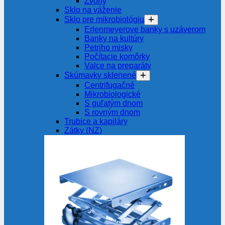
Zvony
Sklo na váženie
Sklo pre mikrobiológiu
Erlenmeyerove banky s uzáverom
Banky na kultúry
Petriho misky
Počítacie komôrky
Valce na preparáty
Skúmavky sklenené
Centrifugačné
Mikrobiologické
S guľatým dnom
S rovným dnom
Trubice a kapiláry
Zátky (NZ)