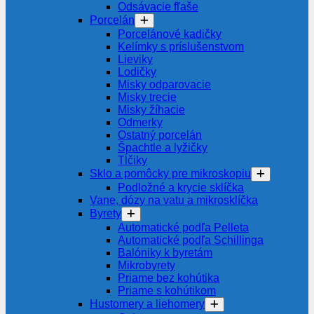
Odsávacie fľaše
Porcelán
Porcelánové kadičky
Kelímky s príslušenstvom
Lieviky
Lodičky
Misky odparovacie
Misky trecie
Misky žíhacie
Odmerky
Ostatný porcelán
Špachtle a lyžičky
Tĺčiky
Sklo a pomôcky pre mikroskopiu
Podložné a krycie sklíčka
Vane, dózy na vatu a mikrosklíčka
Byrety
Automatické podľa Pelleta
Automatické podľa Schillinga
Balóniky k byretám
Mikrobyrety
Priame bez kohútika
Priame s kohútikom
Hustomery a liehomery