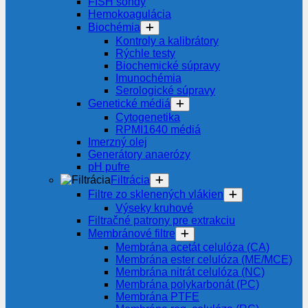
FISH sondy
Hemokoagulácia
Biochémia
Kontroly a kalibrátory
Rýchle testy
Biochemické súpravy
Imunochémia
Serologické súpravy
Genetické médiá
Cytogenetika
RPMI1640 médiá
Imerzný olej
Generátory anaerózy
pH pufre
Filtrácia
Filtre zo sklenených vlákien
Výseky kruhové
Filtračné patrony pre extrakciu
Membránové filtre
Membrána acetát celulóza (CA)
Membrána ester celulóza (ME/MCE)
Membrána nitrát celulóza (NC)
Membrána polykarbonát (PC)
Membrána PTFE