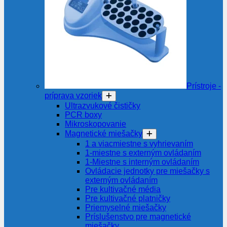
Prístroje -
príprava vzoriek
Ultrazvukové čističky
PCR boxy
Mikroskopovanie
Magnetické miešačky
1 a viacmiestne s vyhrievaním
1-miestne s externým ovládaním
1-Miestne s interným ovládaním
Ovládacie jednotky pre miešačky s
externým ovládaním
Pre kultivačné média
Pre kultivačné platničky
Priemyselné miešačky
Príslušenstvo pre magnetické
miešačky