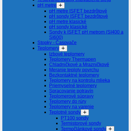
pH metre
pH metre ISFET bezdrôtové
pH sondy ISFET bezdrôtové
pH metre klasické
pH sondy klasické
Sondy k ISFET pH metrom (SI400 a
SI600)
Stopky - Časovače
Teplomery
Izbové teplomery
Teplomery Thermapen
Chladničkové a Mrazničkové
Meranie teploty povrchu
Bezkontaktné teplomery
Teplomery na kontrolu mlieka
Priemyselné teplomery
Spracovanie potravín
Teplomerové súpravy
Teplomery do rúry
Teplomery na varenie
Teplotné sondy
PT100 sondy
Termistorové sondy
Termočlánkové sondy