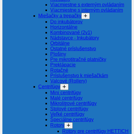
Viacmiestne s externým ovládaním
Viacmiestne s interným ovládaním
Miešačky a trepačky
Do inkubátorov
Horizontálne
Kombinované (2v1)
Nádstavce - Inkubátory
Orbitálne
Ostatné príslušenstvo
Plošiny
Pre mikrotitračné platničky
Preklápacie
Rotačné
Príslušenstvo k miešačkám
Valcové (Rollery)
Centrifúgy
Mini centrifúgy
Malé centrifúgy
Mikrolitrové centrifúgy
Stolové centrifúgy
Veľké centrifúgy
Špeciálne centrifúgy
Rotory
Rotory pre centrifúgy HETTICH