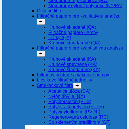
Membrána reg. celulóza (RC)
Membrány nylon / polyamid (NY/PA)
Ostatné filtre
Filtračné papiere pre kvalitatívnu analýzu
Kruhové skladané (QA)
Filtračné papiere - Archy
Hárky (QA)
Kruhové štandardné (QA)
Filtračné papiere pre kvantitatívnu analýzu
Kruhové skladané (KA)
Kruhové spevnené (KA)
Kruhové štandardné (KA)
Filtračný prístroje a vákuové pumpy
Lievikové filtračné jednotky
Striekačkové filtre
Acetát celulóza (CA)
Nylón (PA) a (NY)
Polyétersulfón (PES)
Polytetrafluóretylén (PTFE)
Polyvinyldifluorid (PVDF)
Regenerovaná celulóza (RC)
So skleneným predfiltrom (GF)