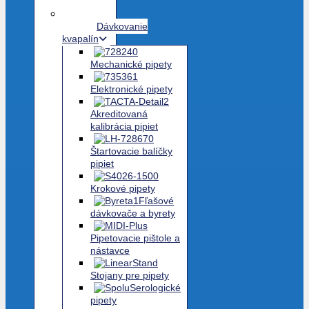
Dávkovanie
kvapalín
Mechanické pipety
Elektronické pipety
Akreditovaná
kalibrácia pipiet
Štartovacie balíčky
pipiet
Krokové pipety
Fľašové
dávkovače a byrety
Pipetovacie pištole a
nástavce
Stojany pre pipety
Serologické
pipety