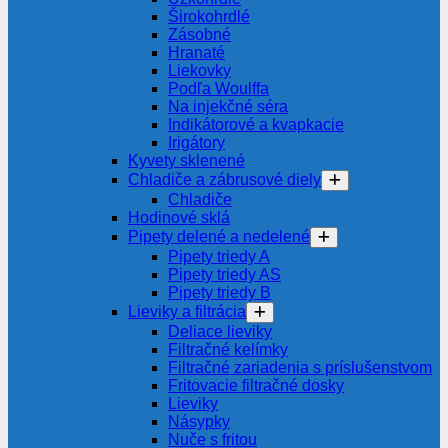
Širokohrdlé
Zásobné
Hranaté
Liekovky
Podľa Woulffa
Na injekčné séra
Indikátorové a kvapkacie
Irigátory
Kyvety sklenené
Chladiče a zábrusové diely
Chladiče
Hodinové sklá
Pipety delené a nedelené
Pipety triedy A
Pipety triedy AS
Pipety triedy B
Lieviky a filtrácia
Deliace lieviky
Filtračné kelímky
Filtračné zariadenia s príslušenstvom
Fritovacie filtračné dosky
Lieviky
Násypky
Nuče s fritou