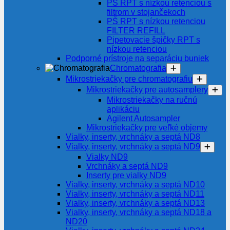
PŠ RPT s nízkou retenciou s
filtrom v stojančekoch
PŠ RPT s nízkou retenciou
FILTER REFILL
Pipetovacie špičky RPT s
nízkou retenciou
Podporné prístroje na separáciu buniek
Chromatografia
Mikrostriekačky pre chromatografiu
Mikrostriekačky pre autosamplery
Mikrostriekačky na ručnú
aplikáciu
Agilent Autosampler
Mikrostriekačky pre veľké objemy
Vialky, inserty, vrchnáky a septá ND8
Vialky, inserty, vrchnáky a septá ND9
Vialky ND9
Vrchnáky a septá ND9
Inserty pre vialky ND9
Vialky, inserty, vrchnáky a septá ND10
Vialky, inserty, vrchnáky a septá ND11
Vialky, inserty, vrchnáky a septá ND13
Vialky, inserty, vrchnáky a septá ND18 a
ND20