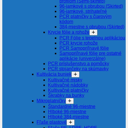
profilom (Semi-skirted)
96-jamkové s obrubou (Skirted)
96-jamkové, strihateľné
PCR platničky s čiarovým
kódom
384-miestne s obrubou (Skirted)
Krycie fólie a rohože
PCR Fólie s tepelnou aplikáciou
PCR krycie rohože
PCR Samopriľnavé fólie
Samopriľnavé fólie pre ostatné
aplikácie (univerzálne)
PCR príslušenstvo a pomôcky
PCR stojančeky na skúmavky
Kultivácia buniek
Kultivačné misky
Kultivačné nádobky
Kultivačné platničky
Škrabky na bunky
Mikroplatničky
Štandardné 96-miestne
Hlboké 96-miestne
Hlboké 384-miestne
Fľaše plastové
Fľaše PE, LDPE, HDPE