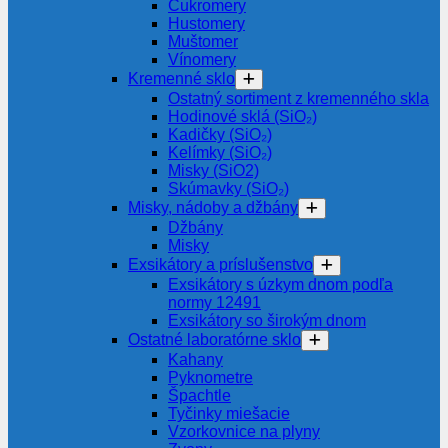
Cukromery
Hustomery
Muštomer
Vínomery
Kremenné sklo
Ostatný sortiment z kremenného skla
Hodinové sklá (SiO₂)
Kadičky (SiO₂)
Kelímky (SiO₂)
Misky (SiO2)
Skúmavky (SiO₂)
Misky, nádoby a džbány
Džbány
Misky
Exsikátory a príslušenstvo
Exsikátory s úzkym dnom podľa
normy 12491
Exsikátory so širokým dnom
Ostatné laboratórne sklo
Kahany
Pyknometre
Špachtle
Tyčinky miešacie
Vzorkovnice na plyny