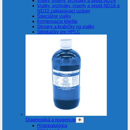
Vialky, inserty, vrchnáky a septá ND24
Vialky, vrchnáky, inserty a septá ND18 a
ND22 zaklapávací uzáver
Špeciálne vialky
Krimpovacie kliešte
Stojany a krabičky na vialky
Striekačky pre HPLC
Diagnostiká a reagencie
Histopatológia