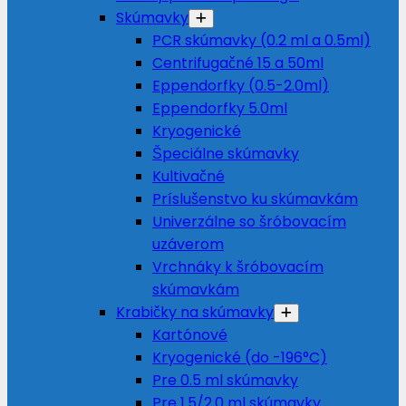
Skúmavky
PCR skúmavky (0.2 ml a 0.5ml)
Centrifugačné 15 a 50ml
Eppendorfky (0.5-2.0ml)
Eppendorfky 5.0ml
Kryogenické
Špeciálne skúmavky
Kultivačné
Príslušenstvo ku skúmavkám
Univerzálne so šróbovacím
uzáverom
Vrchnáky k šróbovacím
skúmavkám
Krabičky na skúmavky
Kartónové
Kryogenické (do -196°C)
Pre 0.5 ml skúmavky
Pre 1.5/2.0 ml skúmavky