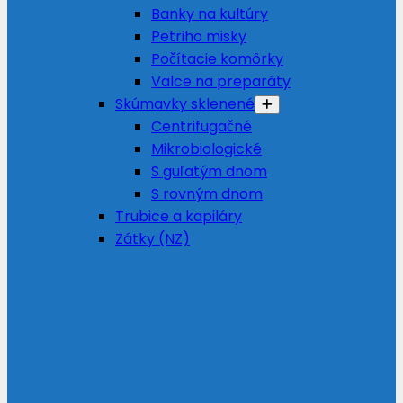
Banky na kultúry
Petriho misky
Počítacie komôrky
Valce na preparáty
Skúmavky sklenené
Centrifugačné
Mikrobiologické
S guľatým dnom
S rovným dnom
Trubice a kapiláry
Zátky (NZ)