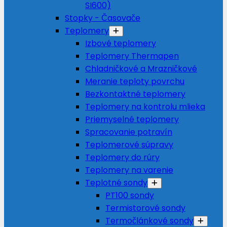
SI600)
Stopky - Časovače
Teplomery
Izbové teplomery
Teplomery Thermapen
Chladničkové a Mrazničkové
Meranie teploty povrchu
Bezkontaktné teplomery
Teplomery na kontrolu mlieka
Priemyselné teplomery
Spracovanie potravín
Teplomerové súpravy
Teplomery do rúry
Teplomery na varenie
Teplotné sondy
PT100 sondy
Termistorové sondy
Termočlánkové sondy