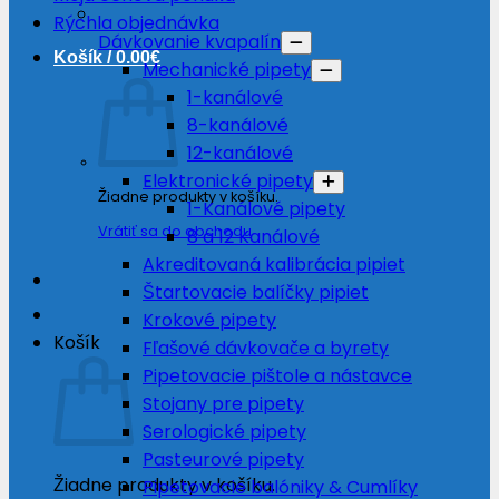
Rýchla objednávka
Dávkovanie kvapalín
Košík /
0.00
€
Mechanické pipety
1-kanálové
8-kanálové
12-kanálové
Elektronické pipety
Žiadne produkty v košíku.
1-Kanálové pipety
Vrátiť sa do obchodu
8 a 12 Kanálové
Akreditovaná kalibrácia pipiet
Štartovacie balíčky pipiet
Krokové pipety
Košík
Fľašové dávkovače a byrety
Pipetovacie pištole a nástavce
Stojany pre pipety
Serologické pipety
Pasteurové pipety
Žiadne produkty v košíku.
Pipetovacie balóniky & Cumlíky