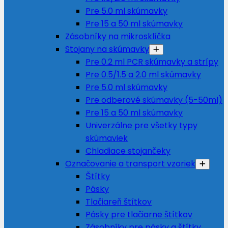
Pre 5.0 ml skúmavky
Pre 15 a 50 ml skúmavky
Zásobníky na mikrosklíčka
Stojany na skúmavky
Pre 0.2 ml PCR skúmavky a strípy
Pre 0.5/1.5 a 2.0 ml skúmavky
Pre 5.0 ml skúmavky
Pre odberové skúmavky (5-50ml)
Pre 15 a 50 ml skúmavky
Univerzálne pre všetky typy
skúmaviek
Chladiace stojančeky
Označovanie a transport vzoriek
Štítky
Pásky
Tlačiareň štítkov
Pásky pre tlačiarne štítkov
Zásobníky pre pásky a štítky