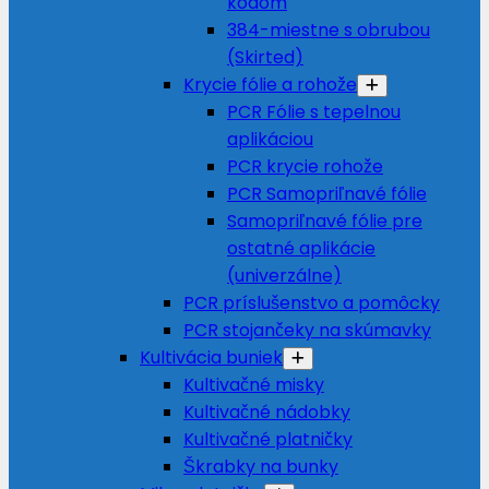
kódom
384-miestne s obrubou
(Skirted)
Krycie fólie a rohože
PCR Fólie s tepelnou
aplikáciou
PCR krycie rohože
PCR Samopriľnavé fólie
Samopriľnavé fólie pre
ostatné aplikácie
(univerzálne)
PCR príslušenstvo a pomôcky
PCR stojančeky na skúmavky
Kultivácia buniek
Kultivačné misky
Kultivačné nádobky
Kultivačné platničky
Škrabky na bunky