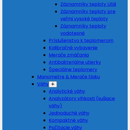
Záznamníky teploty USB
Záznamníky teploty pre
veľmi vysoké teploty
Záznamníky teploty
vodotesné
Príslušenstvo k teplomerom
Kalibračné vybavenie
Merače zmáčania
Antibakteriálne utierky
Špeciálne teplomery
Manometre & Merače tlaku
Váhy
Analytické váhy
Analyzátory vlhkosti (sušiace
váhy)
Jednoduché váhy
Kompaktné váhy
Počítacie váhy