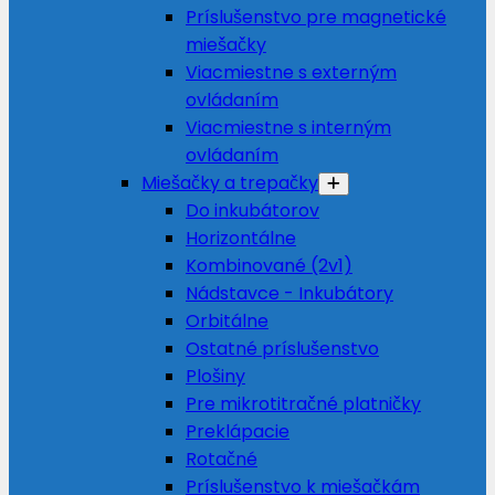
Príslušenstvo pre magnetické
miešačky
Viacmiestne s externým
ovládaním
Viacmiestne s interným
ovládaním
Miešačky a trepačky
Do inkubátorov
Horizontálne
Kombinované (2v1)
Nádstavce - Inkubátory
Orbitálne
Ostatné príslušenstvo
Plošiny
Pre mikrotitračné platničky
Preklápacie
Rotačné
Príslušenstvo k miešačkám