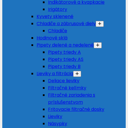
Indikátorové a kvapkacie
Irigátory
Kyvety sklenené
Chladiče a zábrusové diely
Chladiče
Hodinové sklá
Pipety delené a nedelené
Pipety triedy A
Pipety triedy AS
Pipety triedy B
Lieviky a filtrácia
Deliace lieviky
Filtračné kelímky
Filtračné zariadenia s
príslušenstvom
Fritovacie filtračné dosky
Lieviky
Násypky