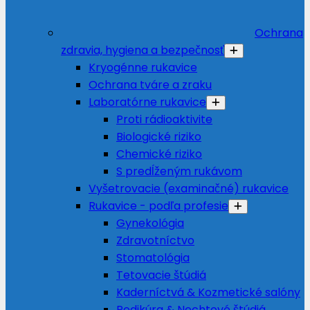
Ochrana
zdravia, hygiena a bezpečnosť
Kryogénne rukavice
Ochrana tváre a zraku
Laboratórne rukavice
Proti rádioaktivite
Biologické riziko
Chemické riziko
S predĺženým rukávom
Vyšetrovacie (examinačné) rukavice
Rukavice - podľa profesie
Gynekológia
Zdravotníctvo
Stomatológia
Tetovacie štúdiá
Kaderníctvá & Kozmetické salóny
Pedikúra & Nechtové štúdiá