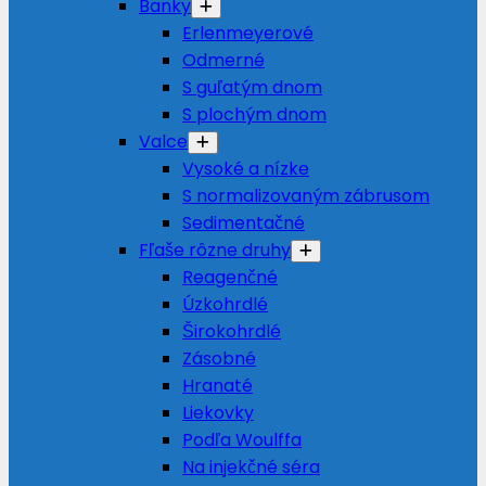
Banky
Erlenmeyerové
Odmerné
S guľatým dnom
S plochým dnom
Valce
Vysoké a nízke
S normalizovaným zábrusom
Sedimentačné
Fľaše rôzne druhy
Reagenčné
Úzkohrdlé
Širokohrdlé
Zásobné
Hranaté
Liekovky
Podľa Woulffa
Na injekčné séra