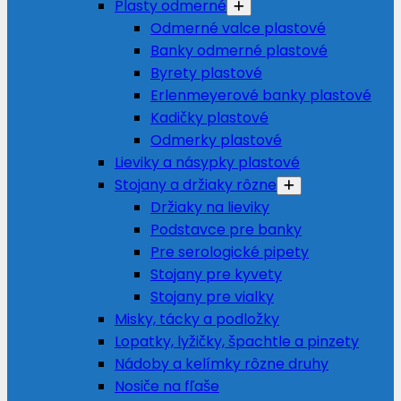
Plasty odmerné
Odmerné valce plastové
Banky odmerné plastové
Byrety plastové
Erlenmeyerové banky plastové
Kadičky plastové
Odmerky plastové
Lieviky a násypky plastové
Stojany a držiaky rôzne
Držiaky na lieviky
Podstavce pre banky
Pre serologické pipety
Stojany pre kyvety
Stojany pre vialky
Misky, tácky a podložky
Lopatky, lyžičky, špachtle a pinzety
Nádoby a kelímky rôzne druhy
Nosiče na fľaše