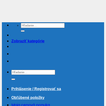
Skip
to
content
Hľadať:
Zobraziť kategórie
Hľadať:
Prihlásenie / Registrovať sa
Obľúbené položky
Moja cenová ponuka