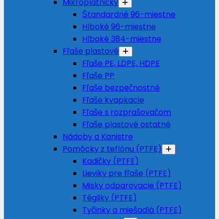
Mikroplatničky
Štandardné 96-miestne
Hlboké 96-miestne
Hlboké 384-miestne
Fľaše plastové
Fľaše PE, LDPE, HDPE
Fľaše PP
Fľaše bezpečnostné
Fľaše kvapkacie
Fľaše s rozprašovačom
Fľaše plastové ostatné
Nádoby a Kanistre
Pomôcky z teflónu (PTFE)
Kadičky (PTFE)
Lieviky pre fľaše (PTFE)
Misky odparovacie (PTFE)
Tégliky (PTFE)
Tyčinky a miešadlá (PTFE)