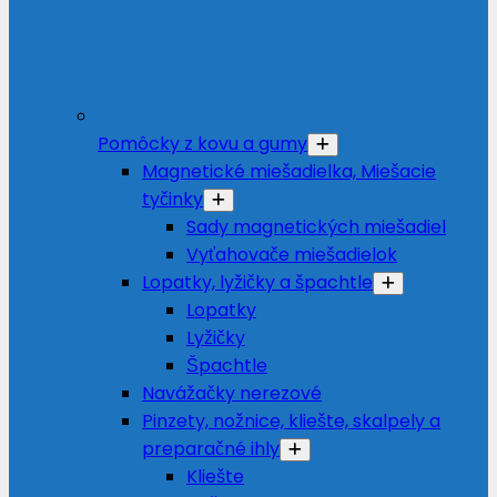
Pomôcky z kovu a gumy
Magnetické miešadielka, Miešacie
tyčinky
Sady magnetických miešadiel
Vyťahovače miešadielok
Lopatky, lyžičky a špachtle
Lopatky
Lyžičky
Špachtle
Navážačky nerezové
Pinzety, nožnice, kliešte, skalpely a
preparačné ihly
Kliešte