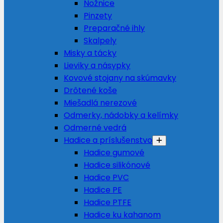
Nožnice
Pinzety
Preparačné ihly
Skalpely
Misky a tácky
Lieviky a násypky
Kovové stojany na skúmavky
Drôtené koše
Miešadlá nerezové
Odmerky, nádobky a kelímky
Odmerné vedrá
Hadice a príslušenstvo
Hadice gumové
Hadice silikónové
Hadice PVC
Hadice PE
Hadice PTFE
Hadice ku kahanom