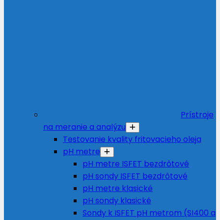
Prístroje
na meranie a analýzu
Testovanie kvality fritovacieho oleja
pH metre
pH metre ISFET bezdrôtové
pH sondy ISFET bezdrôtové
pH metre klasické
pH sondy klasické
Sondy k ISFET pH metrom (SI400 a