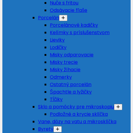
Nuče s fritou
Odsávacie fľaše
Porcelán
Porcelánové kadičky
Kelímky s príslušenstvom
Lieviky
Lodičky
Misky odparovacie
Misky trecie
Misky žíhacie
Odmerky
Ostatný porcelán
Špachtle a lyžičky
Tĺčiky
Sklo a pomôcky pre mikroskopiu
Podložné a krycie sklíčka
Vane, dózy na vatu a mikrosklíčka
Byrety