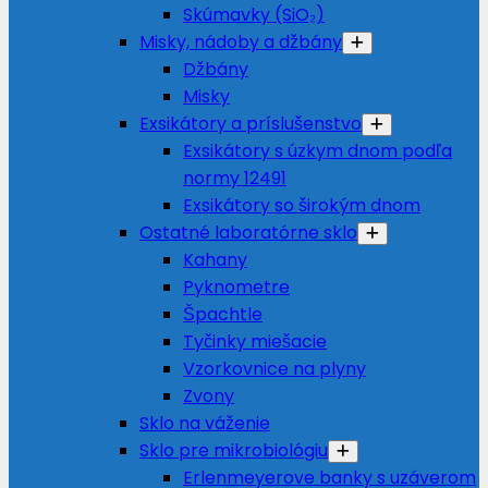
Skúmavky (SiO₂)
Misky, nádoby a džbány
Džbány
Misky
Exsikátory a príslušenstvo
Exsikátory s úzkym dnom podľa
normy 12491
Exsikátory so širokým dnom
Ostatné laboratórne sklo
Kahany
Pyknometre
Špachtle
Tyčinky miešacie
Vzorkovnice na plyny
Zvony
Sklo na váženie
Sklo pre mikrobiológiu
Erlenmeyerove banky s uzáverom