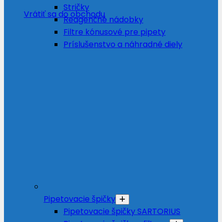
Stričky
Vrátiť sa do obchodu
Reagenčné nádobky
Filtre kónusové pre pipety
Príslušenstvo a náhradné diely
Pipetovacie špičky
Pipetovacie špičky SARTORIUS