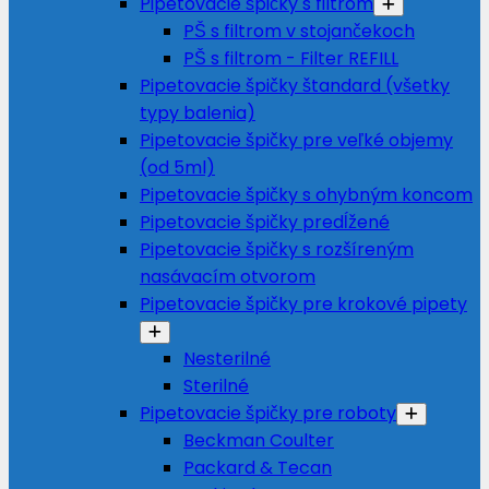
Pipetovacie špičky s filtrom
PŠ s filtrom v stojančekoch
PŠ s filtrom - Filter REFILL
Pipetovacie špičky štandard (všetky
typy balenia)
Pipetovacie špičky pre veľké objemy
(od 5ml)
Pipetovacie špičky s ohybným koncom
Pipetovacie špičky predĺžené
Pipetovacie špičky s rozšíreným
nasávacím otvorom
Pipetovacie špičky pre krokové pipety
Nesterilné
Sterilné
Pipetovacie špičky pre roboty
Beckman Coulter
Packard & Tecan