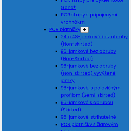
PCR strípy pre cyklér Rotor-
Gene®
PCR strípy s pripojenými
vrchnákmi
PCR platničky
24 a 48-jamkové bez obruby
(Non-skirted)
96-jamkové bez obruby
(Non-Skirted)
96-jamkové bez obruby
(Non-skirted) vyvýšené
jamky
96-jamkové, s polovičným
profilom (Semi-skirted)
96-jamkové s obrubou
(Skirted)
96-jamkové, strihateľné
PCR platničky s čiarovým