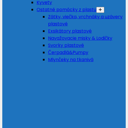
Kyvety
Ostatné pomôcky z plastu
Zátky, viečka, vrchnáky a uzávery
plastové
Exsikátory plastové
Navažovacie misky & Lodičky
Svorky plastové
Čerpadlá&Pumpy
Mlynčeky na tkanivá