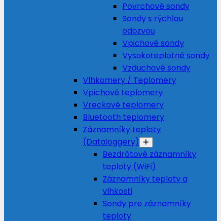
Povrchové sondy
Sondy s rýchlou
odozvou
Vpichové sondy
Vysokoteplotné sondy
Vzduchové sondy
Vlhkomery / Teplomery
Vpichové teplomery
Vreckové teplomery
Bluetooth teplomery
Záznamníky teploty
(Dataloggery)
Bezdrôtové záznamníky
teploty (WiFi)
Záznamníky teploty a
vlhkosti
Sondy pre záznamníky
teploty