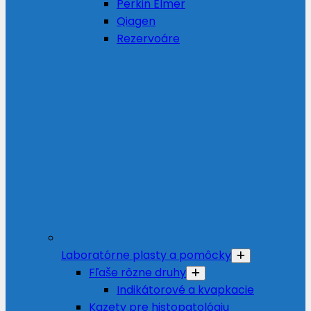
Perkin Elmer
Qiagen
Rezervoáre
Laboratórne plasty a pomôcky
Fľaše rôzne druhy
Indikátorové a kvapkacie
Kazety pre histopatológiu