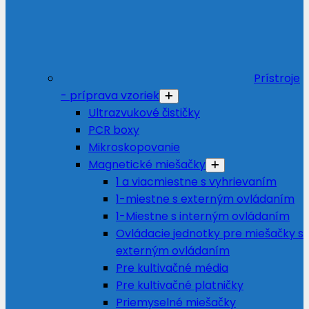
Prístroje
- príprava vzoriek
Ultrazvukové čističky
PCR boxy
Mikroskopovanie
Magnetické miešačky
1 a viacmiestne s vyhrievaním
1-miestne s externým ovládaním
1-Miestne s interným ovládaním
Ovládacie jednotky pre miešačky s
externým ovládaním
Pre kultivačné média
Pre kultivačné platničky
Priemyselné miešačky