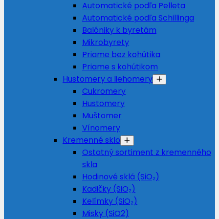
Automatické podľa Pelleta
Automatické podľa Schillinga
Balóniky k byretám
Mikrobyrety
Priame bez kohútika
Priame s kohútikom
Hustomery a liehomery
Cukromery
Hustomery
Muštomer
Vínomery
Kremenné sklo
Ostatný sortiment z kremenného
skla
Hodinové sklá (SiO₂)
Kadičky (SiO₂)
Kelímky (SiO₂)
Misky (SiO2)