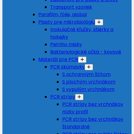
Transport vzoriek
Parafilm, fólie, alobal
Plasty pre mikrobiológiu
Inokulačné kľučky, stierky a
hokejky
Petriho misky
Bakteriologické očká - kovové
Materiál pre PCR
PCR skúmavky
S ochranným štítom
S plochým vrchnákom
S vypulým vrchnákom
PCR strípy
PCR strípy bez vrchnákov
nízky profil
PCR strípy bez vrchnákov
štandardné