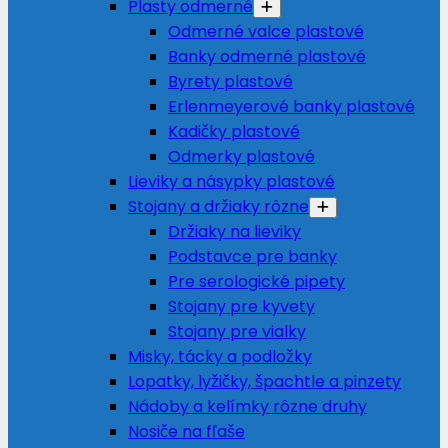
Plasty odmerné
Odmerné valce plastové
Banky odmerné plastové
Byrety plastové
Erlenmeyerové banky plastové
Kadičky plastové
Odmerky plastové
Lieviky a násypky plastové
Stojany a držiaky rôzne
Držiaky na lieviky
Podstavce pre banky
Pre serologické pipety
Stojany pre kyvety
Stojany pre vialky
Misky, tácky a podložky
Lopatky, lyžičky, špachtle a pinzety
Nádoby a kelímky rôzne druhy
Nosiče na fľaše