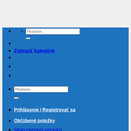
Skip
to
content
Hľadať:
Zobraziť kategórie
Hľadať:
Prihlásenie / Registrovať sa
Obľúbené položky
Moja cenová ponuka