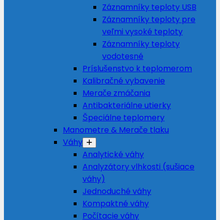
Záznamníky teploty USB
Záznamníky teploty pre
veľmi vysoké teploty
Záznamníky teploty
vodotesné
Príslušenstvo k teplomerom
Kalibračné vybavenie
Merače zmáčania
Antibakteriálne utierky
Špeciálne teplomery
Manometre & Merače tlaku
Váhy
Analytické váhy
Analyzátory vlhkosti (sušiace
váhy)
Jednoduché váhy
Kompaktné váhy
Počítacie váhy