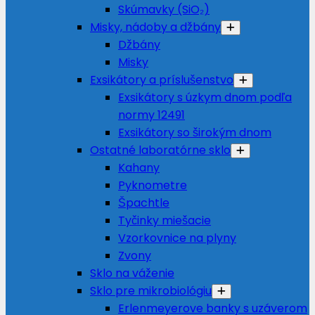
Skúmavky (SiO₂)
Misky, nádoby a džbány
Džbány
Misky
Exsikátory a príslušenstvo
Exsikátory s úzkym dnom podľa
normy 12491
Exsikátory so širokým dnom
Ostatné laboratórne sklo
Kahany
Pyknometre
Špachtle
Tyčinky miešacie
Vzorkovnice na plyny
Zvony
Sklo na váženie
Sklo pre mikrobiológiu
Erlenmeyerove banky s uzáverom