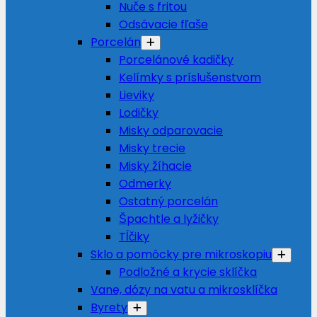
Nuče s fritou
Odsávacie fľaše
Porcelán
Porcelánové kadičky
Kelímky s príslušenstvom
Lieviky
Lodičky
Misky odparovacie
Misky trecie
Misky žíhacie
Odmerky
Ostatný porcelán
Špachtle a lyžičky
Tĺčiky
Sklo a pomôcky pre mikroskopiu
Podložné a krycie sklíčka
Vane, dózy na vatu a mikrosklíčka
Byrety