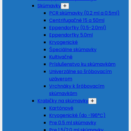
Skúmavky
PCR skúmavky (0.2 ml a 0.5ml)
Centrifugačné 15 a 50ml
Eppendorfky (0.5-2.0ml)
Eppendorfky 5.0ml
Kryogenické
Špeciálne skúmavky
Kultivačné
Príslušenstvo ku skúmavkám
Univerzálne so šróbovacím
uzáverom
Vrchnáky k šróbovacím
skúmavkám
Krabičky na skúmavky
Kartónové
Kryogenické (do -196°C)
Pre 0.5 ml skúmavky
Pre 1.5/2.0 ml skúmavky