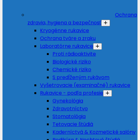
Ochrana
zdravia, hygiena a bezpečnosť
Kryogénne rukavice
Ochrana tváre a zraku
Laboratórne rukavice
Proti rádioaktivite
Biologické riziko
Chemické riziko
S predĺženým rukávom
Vyšetrovacie (examinačné) rukavice
Rukavice - podľa profesie
Gynekológia
Zdravotníctvo
Stomatológia
Tetovacie štúdiá
Kaderníctvá & Kozmetické salóny
Pedikúra & Nechtové štúdiá