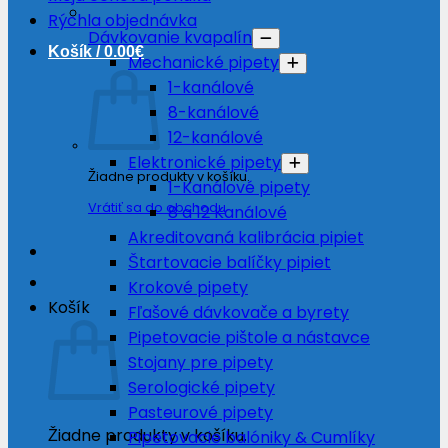
Rýchla objednávka
Dávkovanie kvapalín
Košík /
0.00
€
Mechanické pipety
1-kanálové
8-kanálové
12-kanálové
Elektronické pipety
Žiadne produkty v košíku.
1-Kanálové pipety
Vrátiť sa do obchodu
8 a 12 Kanálové
Akreditovaná kalibrácia pipiet
Štartovacie balíčky pipiet
Krokové pipety
Košík
Fľašové dávkovače a byrety
Pipetovacie pištole a nástavce
Stojany pre pipety
Serologické pipety
Pasteurové pipety
Žiadne produkty v košíku.
Pipetovacie balóniky & Cumlíky