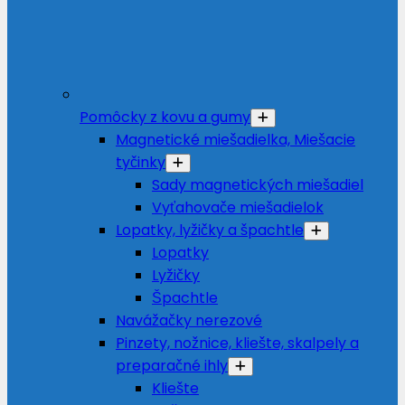
Pomôcky z kovu a gumy
Magnetické miešadielka, Miešacie
tyčinky
Sady magnetických miešadiel
Vyťahovače miešadielok
Lopatky, lyžičky a špachtle
Lopatky
Lyžičky
Špachtle
Navážačky nerezové
Pinzety, nožnice, kliešte, skalpely a
preparačné ihly
Kliešte