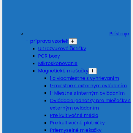
Prístroje
- príprava vzoriek
Ultrazvukové čističky
PCR boxy
Mikroskopovanie
Magnetické miešačky
1 a viacmiestne s vyhrievaním
1-miestne s externým ovládaním
1-Miestne s interným ovládaním
Ovládacie jednotky pre miešačky s
externým ovládaním
Pre kultivačné média
Pre kultivačné platničky
Priemyselné miešačky