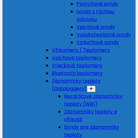
Povrchové sondy
Sondy s rýchlou
odozvou
Vpichové sondy
Vysokoteplotné sondy
Vzduchové sondy
Vlhkomery / Teplomery
Vpichové teplomery
Vreckové teplomery
Bluetooth teplomery
Záznamníky teploty
(Dataloggery)
Bezdrôtové záznamníky
teploty (WiFi)
Záznamníky teploty a
vlhkosti
Sondy pre záznamníky
teploty