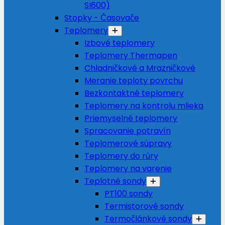
SI600)
Stopky - Časovače
Teplomery
Izbové teplomery
Teplomery Thermapen
Chladničkové a Mrazničkové
Meranie teploty povrchu
Bezkontaktné teplomery
Teplomery na kontrolu mlieka
Priemyselné teplomery
Spracovanie potravín
Teplomerové súpravy
Teplomery do rúry
Teplomery na varenie
Teplotné sondy
PT100 sondy
Termistorové sondy
Termočlánkové sondy