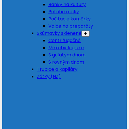
Banky na kultúry
Petriho misky
Počítacie komôrky
Valce na preparáty
Skúmavky sklenené
Centrifugačné
Mikrobiologické
S guľatým dnom
S rovným dnom
Trubice a kapiláry
Zátky (NZ)