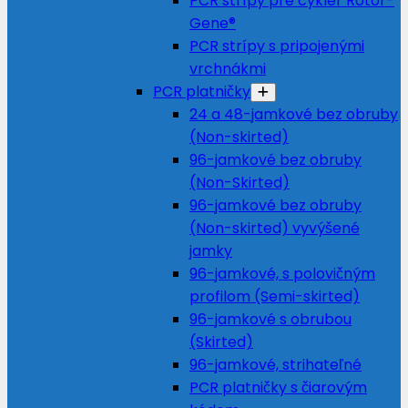
PCR strípy pre cyklér Rotor-
Gene®
PCR strípy s pripojenými
vrchnákmi
PCR platničky
24 a 48-jamkové bez obruby
(Non-skirted)
96-jamkové bez obruby
(Non-Skirted)
96-jamkové bez obruby
(Non-skirted) vyvýšené
jamky
96-jamkové, s polovičným
profilom (Semi-skirted)
96-jamkové s obrubou
(Skirted)
96-jamkové, strihateľné
PCR platničky s čiarovým