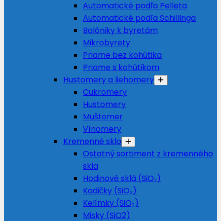
Automatické podľa Pelleta
Automatické podľa Schillinga
Balóniky k byretám
Mikrobyrety
Priame bez kohútika
Priame s kohútikom
Hustomery a liehomery
Cukromery
Hustomery
Muštomer
Vínomery
Kremenné sklo
Ostatný sortiment z kremenného
skla
Hodinové sklá (SiO₂)
Kadičky (SiO₂)
Kelímky (SiO₂)
Misky (SiO2)