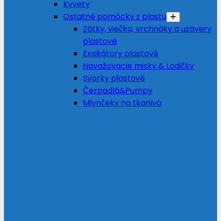
Kyvety
Ostatné pomôcky z plastu
Zátky, viečka, vrchnáky a uzávery
plastové
Exsikátory plastové
Navažovacie misky & Lodičky
Svorky plastové
Čerpadlá&Pumpy
Mlynčeky na tkanivá