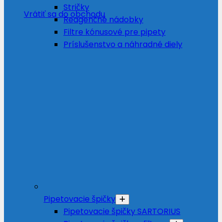
Stričky
Vrátiť sa do obchodu
Reagenčné nádobky
Filtre kónusové pre pipety
Príslušenstvo a náhradné diely
Pipetovacie špičky
Pipetovacie špičky SARTORIUS