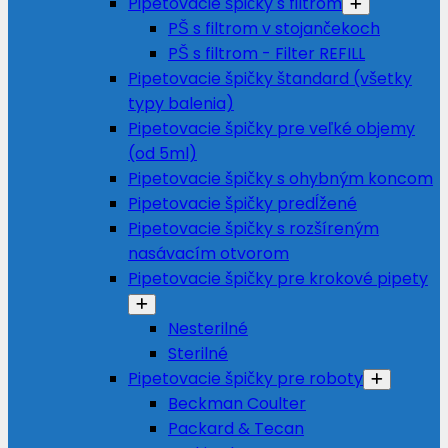
Pipetovacie špičky s filtrom
PŠ s filtrom v stojančekoch
PŠ s filtrom - Filter REFILL
Pipetovacie špičky štandard (všetky
typy balenia)
Pipetovacie špičky pre veľké objemy
(od 5ml)
Pipetovacie špičky s ohybným koncom
Pipetovacie špičky predĺžené
Pipetovacie špičky s rozšíreným
nasávacím otvorom
Pipetovacie špičky pre krokové pipety
Nesterilné
Sterilné
Pipetovacie špičky pre roboty
Beckman Coulter
Packard & Tecan