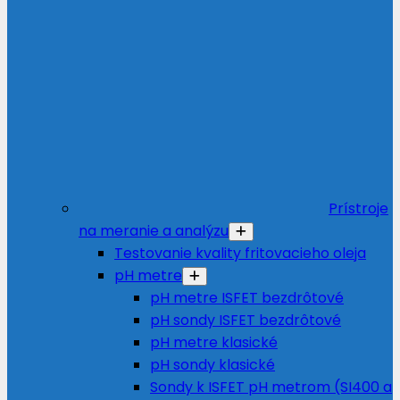
Prístroje
na meranie a analýzu
Testovanie kvality fritovacieho oleja
pH metre
pH metre ISFET bezdrôtové
pH sondy ISFET bezdrôtové
pH metre klasické
pH sondy klasické
Sondy k ISFET pH metrom (SI400 a