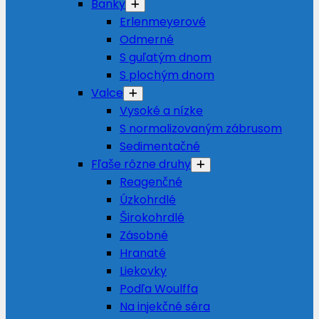
Banky
Erlenmeyerové
Odmerné
S guľatým dnom
S plochým dnom
Valce
Vysoké a nízke
S normalizovaným zábrusom
Sedimentačné
Fľaše rôzne druhy
Reagenčné
Úzkohrdlé
Širokohrdlé
Zásobné
Hranaté
Liekovky
Podľa Woulffa
Na injekčné séra