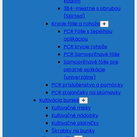
kódom
384-miestne s obrubou
(Skirted)
Krycie fólie a rohože
PCR Fólie s tepelnou
aplikáciou
PCR krycie rohože
PCR Samopriľnavé fólie
Samopriľnavé fólie pre
ostatné aplikácie
(univerzálne)
PCR príslušenstvo a pomôcky
PCR stojančeky na skúmavky
Kultivácia buniek
Kultivačné misky
Kultivačné nádobky
Kultivačné platničky
Škrabky na bunky