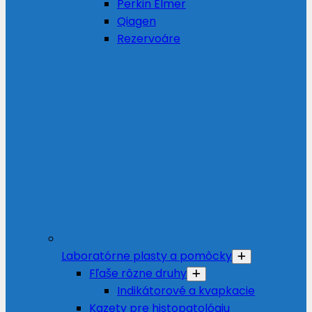
Perkin Elmer
Qiagen
Rezervoáre
Laboratórne plasty a pomôcky
Fľaše rôzne druhy
Indikátorové a kvapkacie
Kazety pre histopatológiu