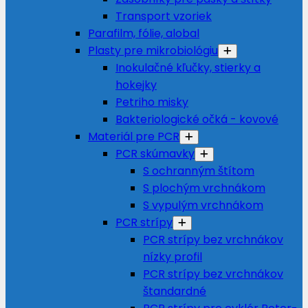
Transport vzoriek
Parafilm, fólie, alobal
Plasty pre mikrobiológiu
Inokulačné kľučky, stierky a
hokejky
Petriho misky
Bakteriologické očká - kovové
Materiál pre PCR
PCR skúmavky
S ochranným štítom
S plochým vrchnákom
S vypulým vrchnákom
PCR strípy
PCR strípy bez vrchnákov
nízky profil
PCR strípy bez vrchnákov
štandardné