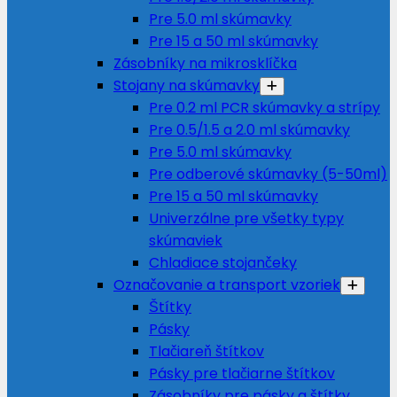
Pre 5.0 ml skúmavky
Pre 15 a 50 ml skúmavky
Zásobníky na mikrosklíčka
Stojany na skúmavky
Pre 0.2 ml PCR skúmavky a strípy
Pre 0.5/1.5 a 2.0 ml skúmavky
Pre 5.0 ml skúmavky
Pre odberové skúmavky (5-50ml)
Pre 15 a 50 ml skúmavky
Univerzálne pre všetky typy
skúmaviek
Chladiace stojančeky
Označovanie a transport vzoriek
Štítky
Pásky
Tlačiareň štítkov
Pásky pre tlačiarne štítkov
Zásobníky pre pásky a štítky