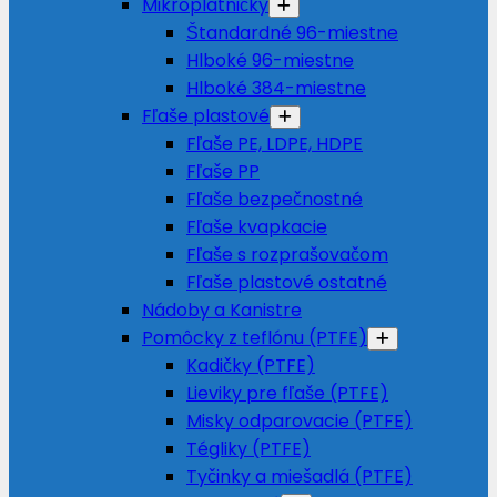
Mikroplatničky
Štandardné 96-miestne
Hlboké 96-miestne
Hlboké 384-miestne
Fľaše plastové
Fľaše PE, LDPE, HDPE
Fľaše PP
Fľaše bezpečnostné
Fľaše kvapkacie
Fľaše s rozprašovačom
Fľaše plastové ostatné
Nádoby a Kanistre
Pomôcky z teflónu (PTFE)
Kadičky (PTFE)
Lieviky pre fľaše (PTFE)
Misky odparovacie (PTFE)
Tégliky (PTFE)
Tyčinky a miešadlá (PTFE)