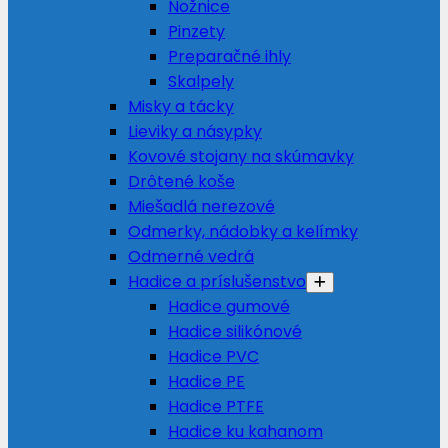
Nožnice
Pinzety
Preparačné ihly
Skalpely
Misky a tácky
Lieviky a násypky
Kovové stojany na skúmavky
Drôtené koše
Miešadlá nerezové
Odmerky, nádobky a kelímky
Odmerné vedrá
Hadice a príslušenstvo
Hadice gumové
Hadice silikónové
Hadice PVC
Hadice PE
Hadice PTFE
Hadice ku kahanom