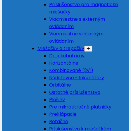
Príslušenstvo pre magnetické
miešačky
Viacmiestne s externým
ovládaním
Viacmiestne s interným
ovládaním
Miešačky a trepačky
Do inkubátorov
Horizontálne
Kombinované (2v1)
Nádstavce - Inkubátory
Orbitálne
Ostatné príslušenstvo
Plošiny
Pre mikrotitračné platničky
Preklápacie
Rotačné
Príslušenstvo k miešačkám