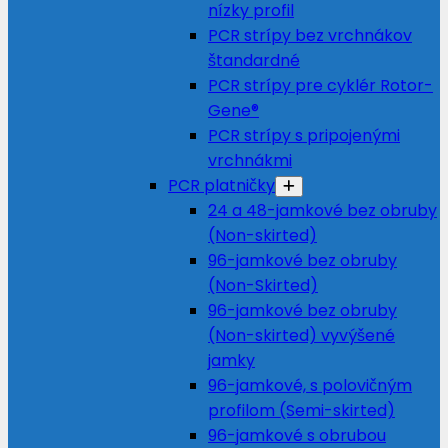
nízky profil
PCR strípy bez vrchnákov
štandardné
PCR strípy pre cyklér Rotor-
Gene®
PCR strípy s pripojenými
vrchnákmi
PCR platničky
24 a 48-jamkové bez obruby
(Non-skirted)
96-jamkové bez obruby
(Non-Skirted)
96-jamkové bez obruby
(Non-skirted) vyvýšené
jamky
96-jamkové, s polovičným
profilom (Semi-skirted)
96-jamkové s obrubou