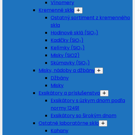
Vínomery
Kremenné sklo
Ostatný sortiment z kremenného
skla
Hodinové sklá (SiO₂)
Kadičky (SiO₂)
Kelímky (SiO₂)
Misky (SiO2)
Skúmavky (SiO₂)
Misky, nádoby a džbány
Džbány
Misky
Exsikátory a príslušenstvo
Exsikátory s úzkym dnom podľa
normy 12491
Exsikátory so širokým dnom
Ostatné laboratórne sklo
Kahany