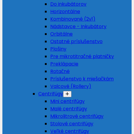
Do inkubátorov
Horizontálne
Kombinované (2v1)
Nádstavce - Inkubátory
Orbitálne
Ostatné príslušenstvo
Plošiny
Pre mikrotitračné platničky
Preklápacie
Rotačné
Príslušenstvo k miešačkám
Valcové (Rollery)
Centrifúgy
Mini centrifúgy
Malé centrifúgy
Mikrolitrové centrifúgy
Stolové centrifúgy
Veľké centrifúgy