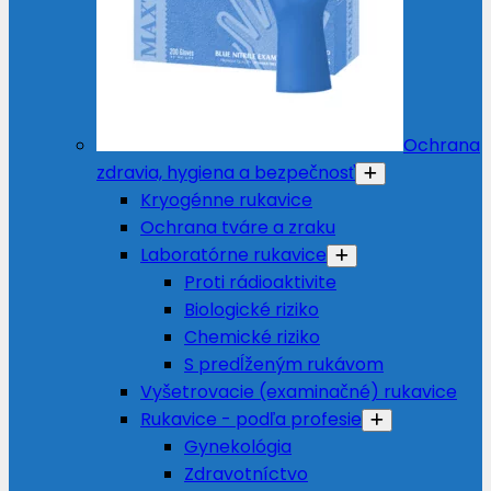
Ochrana
zdravia, hygiena a bezpečnosť
Kryogénne rukavice
Ochrana tváre a zraku
Laboratórne rukavice
Proti rádioaktivite
Biologické riziko
Chemické riziko
S predĺženým rukávom
Vyšetrovacie (examinačné) rukavice
Rukavice - podľa profesie
Gynekológia
Zdravotníctvo