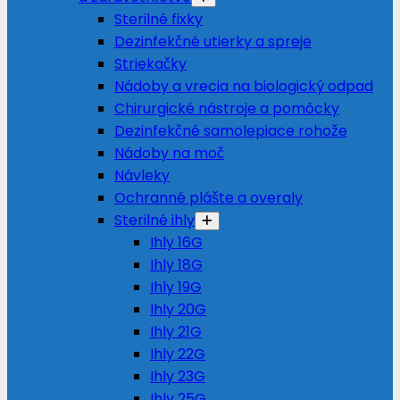
Sterilné fixky
Dezinfekčné utierky a spreje
Striekačky
Nádoby a vrecia na biologický odpad
Chirurgické nástroje a pomôcky
Dezinfekčné samolepiace rohože
Nádoby na moč
Návleky
Ochranné plášte a overaly
Sterilné ihly
Ihly 16G
Ihly 18G
Ihly 19G
Ihly 20G
Ihly 21G
Ihly 22G
Ihly 23G
Ihly 25G