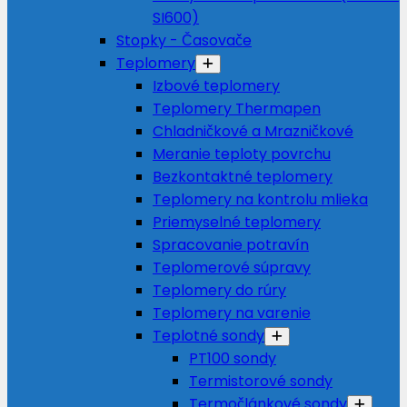
SI600)
Stopky - Časovače
Teplomery
Izbové teplomery
Teplomery Thermapen
Chladničkové a Mrazničkové
Meranie teploty povrchu
Bezkontaktné teplomery
Teplomery na kontrolu mlieka
Priemyselné teplomery
Spracovanie potravín
Teplomerové súpravy
Teplomery do rúry
Teplomery na varenie
Teplotné sondy
PT100 sondy
Termistorové sondy
Termočlánkové sondy