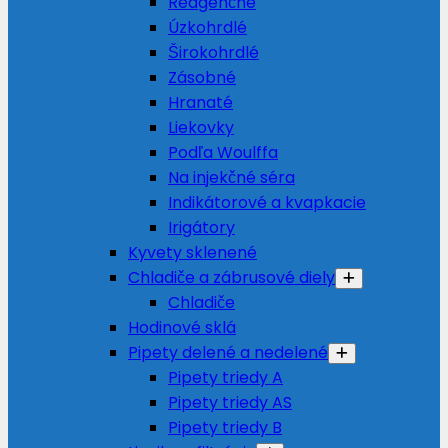
Reagenčné
Úzkohrdlé
Širokohrdlé
Zásobné
Hranaté
Liekovky
Podľa Woulffa
Na injekčné séra
Indikátorové a kvapkacie
Irigátory
Kyvety sklenené
Chladiče a zábrusové diely
Chladiče
Hodinové sklá
Pipety delené a nedelené
Pipety triedy A
Pipety triedy AS
Pipety triedy B