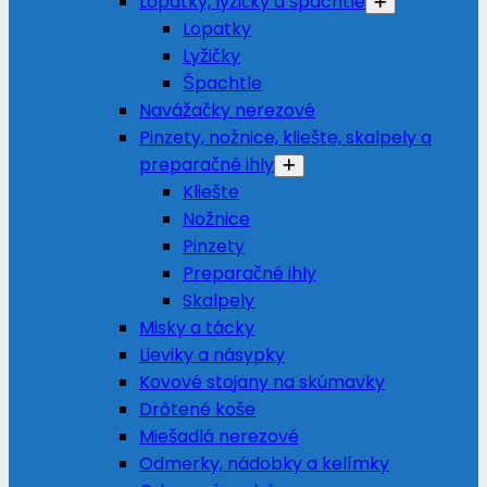
Lopatky, lyžičky a špachtle
Lopatky
Lyžičky
Špachtle
Navážačky nerezové
Pinzety, nožnice, kliešte, skalpely a
preparačné ihly
Kliešte
Nožnice
Pinzety
Preparačné ihly
Skalpely
Misky a tácky
Lieviky a násypky
Kovové stojany na skúmavky
Drôtené koše
Miešadlá nerezové
Odmerky, nádobky a kelímky