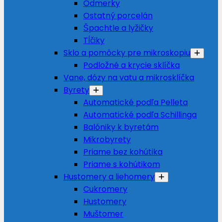
Odmerky
Ostatný porcelán
Špachtle a lyžičky
Tĺčiky
Sklo a pomôcky pre mikroskopiu
Podložné a krycie sklíčka
Vane, dózy na vatu a mikrosklíčka
Byrety
Automatické podľa Pelleta
Automatické podľa Schillinga
Balóniky k byretám
Mikrobyrety
Priame bez kohútika
Priame s kohútikom
Hustomery a liehomery
Cukromery
Hustomery
Muštomer