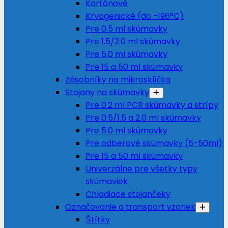
Kartónové
Kryogenické (do -196°C)
Pre 0.5 ml skúmavky
Pre 1.5/2.0 ml skúmavky
Pre 5.0 ml skúmavky
Pre 15 a 50 ml skúmavky
Zásobníky na mikrosklíčka
Stojany na skúmavky
Pre 0.2 ml PCR skúmavky a strípy
Pre 0.5/1.5 a 2.0 ml skúmavky
Pre 5.0 ml skúmavky
Pre odberové skúmavky (5-50ml)
Pre 15 a 50 ml skúmavky
Univerzálne pre všetky typy
skúmaviek
Chladiace stojančeky
Označovanie a transport vzoriek
Štítky