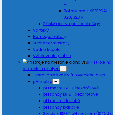
A
Rotory pre UNIVERSAL
320/320 R
Príslušenstvo pre centrifúgy
Vortexy
Homogenizátory
Suché termostaty
Vodné kúpele
Vyhrievacie platne
Prístroje na
meranie a analýzu
Testovanie kvality fritovacieho oleja
pH metre
pH metre ISFET bezdrôtové
pH sondy ISFET bezdrôtové
pH metre klasické
pH sondy klasické
Sondy k ISFET pH metrom (SI400 a