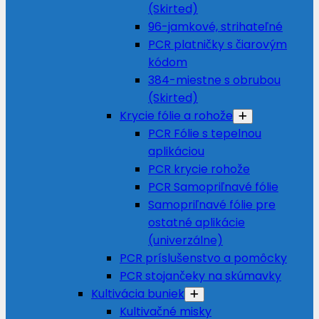
(Skirted)
96-jamkové, strihateľné
PCR platničky s čiarovým
kódom
384-miestne s obrubou
(Skirted)
Krycie fólie a rohože
PCR Fólie s tepelnou
aplikáciou
PCR krycie rohože
PCR Samopriľnavé fólie
Samopriľnavé fólie pre
ostatné aplikácie
(univerzálne)
PCR príslušenstvo a pomôcky
PCR stojančeky na skúmavky
Kultivácia buniek
Kultivačné misky