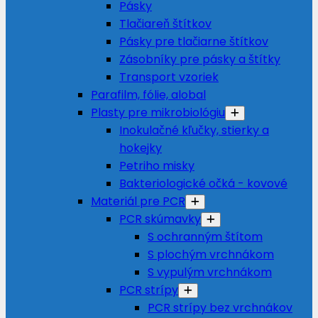
Pásky
Tlačiareň štítkov
Pásky pre tlačiarne štítkov
Zásobníky pre pásky a štítky
Transport vzoriek
Parafilm, fólie, alobal
Plasty pre mikrobiológiu
Inokulačné kľučky, stierky a
hokejky
Petriho misky
Bakteriologické očká - kovové
Materiál pre PCR
PCR skúmavky
S ochranným štítom
S plochým vrchnákom
S vypulým vrchnákom
PCR strípy
PCR strípy bez vrchnákov