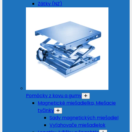
Zátky (NZ)
Pomôcky z kovu a gumy
Magnetické miešadielka, Miešacie
tyčinky
Sady magnetických miešadiel
Vyťahovače miešadielok