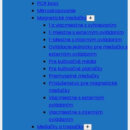
PCR boxy
Mikroskopovanie
Magnetické miešačky
1 a viacmiestne s vyhrievaním
1-miestne s externým ovládaním
1-Miestne s interným ovládaním
Ovládacie jednotky pre miešačky s
externým ovládaním
Pre kultivačné média
Pre kultivačné platničky
Priemyselné miešačky
Príslušenstvo pre magnetické
miešačky
Viacmiestne s externým
ovládaním
Viacmiestne s interným
ovládaním
Miešačky a trepačky