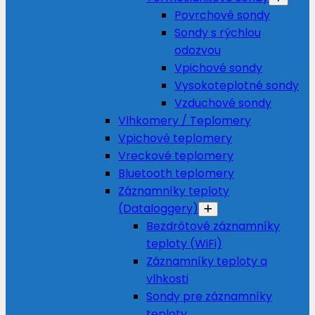
Povrchové sondy
Sondy s rýchlou
odozvou
Vpichové sondy
Vysokoteplotné sondy
Vzduchové sondy
Vlhkomery / Teplomery
Vpichové teplomery
Vreckové teplomery
Bluetooth teplomery
Záznamníky teploty
(Dataloggery)
Bezdrôtové záznamníky
teploty (WiFi)
Záznamníky teploty a
vlhkosti
Sondy pre záznamníky
teploty