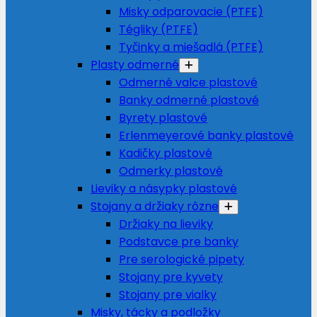
Misky odparovacie (PTFE)
Tégliky (PTFE)
Tyčinky a miešadlá (PTFE)
Plasty odmerné
Odmerné valce plastové
Banky odmerné plastové
Byrety plastové
Erlenmeyerové banky plastové
Kadičky plastové
Odmerky plastové
Lieviky a násypky plastové
Stojany a držiaky rôzne
Držiaky na lieviky
Podstavce pre banky
Pre serologické pipety
Stojany pre kyvety
Stojany pre vialky
Misky, tácky a podložky