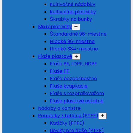
Kultivačné nádobky
Kultivačné platničky
Škrabky na bunky
Mikroplatničky
Štandardné 96-miestne
Hlboké 96-miestne
Hlboké 384-miestne
Fľaše plastové
Fľaše PE, LDPE, HDPE
Fľaše PP
Fľaše bezpečnostné
Fľaše kvapkacie
Fľaše s rozprašovačom
Fľaše plastové ostatné
Nádoby a Kanistre
Pomôcky z teflónu (PTFE)
Kadičky (PTFE)
Lieviky pre fľaše (PTFE)