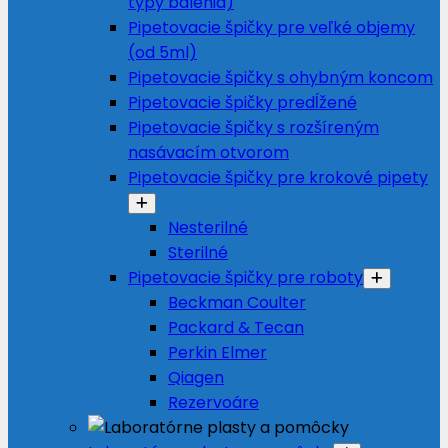
typy balenia)
Pipetovacie špičky pre veľké objemy
(od 5ml)
Pipetovacie špičky s ohybným koncom
Pipetovacie špičky predĺžené
Pipetovacie špičky s rozšíreným
nasávacím otvorom
Pipetovacie špičky pre krokové pipety
Nesterilné
Sterilné
Pipetovacie špičky pre roboty
Beckman Coulter
Packard & Tecan
Perkin Elmer
Qiagen
Rezervoáre