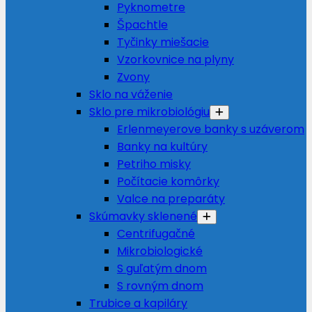
Pyknometre
Špachtle
Tyčinky miešacie
Vzorkovnice na plyny
Zvony
Sklo na váženie
Sklo pre mikrobiológiu
Erlenmeyerove banky s uzáverom
Banky na kultúry
Petriho misky
Počítacie komôrky
Valce na preparáty
Skúmavky sklenené
Centrifugačné
Mikrobiologické
S guľatým dnom
S rovným dnom
Trubice a kapiláry