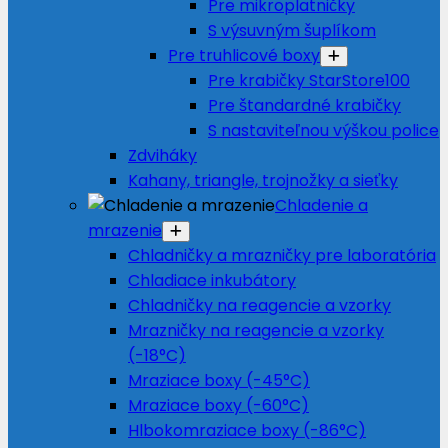
Pre mikroplatničky
S výsuvným šuplíkom
Pre truhlicové boxy
Pre krabičky StarStore100
Pre štandardné krabičky
S nastaviteľnou výškou police
Zdviháky
Kahany, triangle, trojnožky a sieťky
Chladenie a
mrazenie
Chladničky a mrazničky pre laboratória
Chladiace inkubátory
Chladničky na reagencie a vzorky
Mrazničky na reagencie a vzorky
(-18°C)
Mraziace boxy (-45°C)
Mraziace boxy (-60°C)
Hlbokomraziace boxy (-86°C)