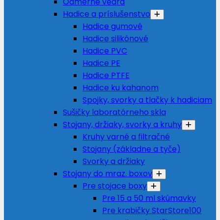
Odmerné vedrá
Hadice a príslušenstvo
Hadice gumové
Hadice silikónové
Hadice PVC
Hadice PE
Hadice PTFE
Hadice ku kahanom
Spojky, svorky a tlačky k hadiciam
Sušičky laboratórneho skla
Stojany, držiaky, svorky a kruhy
Kruhy varné a filtračné
Stojany (základne a tyče)
Svorky a držiaky
Stojany do mraz. boxov
Pre stojace boxy
Pre 15 a 50 ml skúmavky
Pre krabičky StarStore100