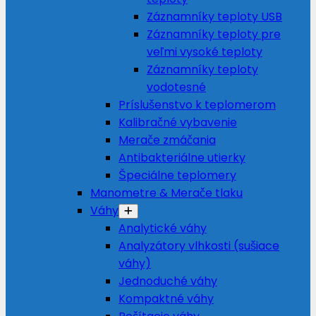
Záznamníky teploty USB
Záznamníky teploty pre
veľmi vysoké teploty
Záznamníky teploty
vodotesné
Príslušenstvo k teplomerom
Kalibračné vybavenie
Merače zmáčania
Antibakteriálne utierky
Špeciálne teplomery
Manometre & Merače tlaku
Váhy
Analytické váhy
Analyzátory vlhkosti (sušiace
váhy)
Jednoduché váhy
Kompaktné váhy