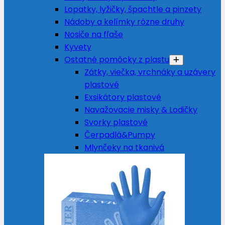
Lopatky, lyžičky, špachtle a pinzety
Nádoby a kelímky rôzne druhy
Nosiče na fľaše
Kyvety
Ostatné pomôcky z plastu
Zátky, viečka, vrchnáky a uzávery
plastové
Exsikátory plastové
Navažovacie misky & Lodičky
Svorky plastové
Čerpadlá&Pumpy
Mlynčeky na tkanivá