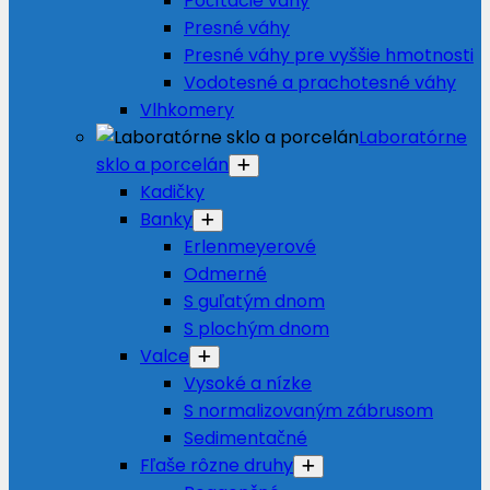
Počítacie váhy
Presné váhy
Presné váhy pre vyššie hmotnosti
Vodotesné a prachotesné váhy
Vlhkomery
Laboratórne
sklo a porcelán
Kadičky
Banky
Erlenmeyerové
Odmerné
S guľatým dnom
S plochým dnom
Valce
Vysoké a nízke
S normalizovaným zábrusom
Sedimentačné
Fľaše rôzne druhy