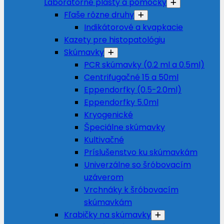
Laboratórne plasty a pomôcky
Fľaše rôzne druhy
Indikátorové a kvapkacie
Kazety pre histopatológiu
Skúmavky
PCR skúmavky (0.2 ml a 0.5ml)
Centrifugačné 15 a 50ml
Eppendorfky (0.5-2.0ml)
Eppendorfky 5.0ml
Kryogenické
Špeciálne skúmavky
Kultivačné
Príslušenstvo ku skúmavkám
Univerzálne so šróbovacím
uzáverom
Vrchnáky k šróbovacím
skúmavkám
Krabičky na skúmavky