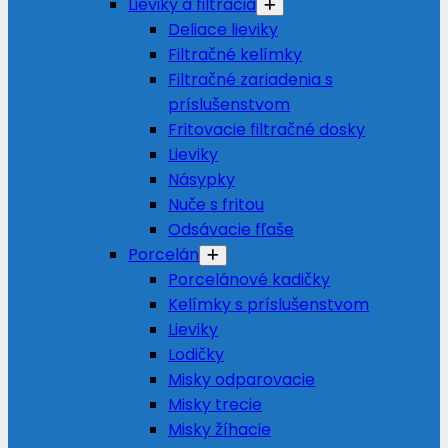
Lieviky a filtrácia
Deliace lieviky
Filtračné kelímky
Filtračné zariadenia s
príslušenstvom
Fritovacie filtračné dosky
Lieviky
Násypky
Nuče s fritou
Odsávacie fľaše
Porcelán
Porcelánové kadičky
Kelímky s príslušenstvom
Lieviky
Lodičky
Misky odparovacie
Misky trecie
Misky žíhacie