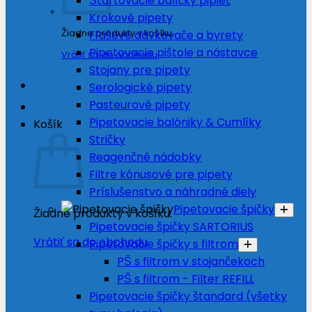
Štartovacie balíčky pipiet
Krokové pipety
Žiadne produkty v košíku.
Fľašové dávkovače a byrety
Pipetovacie pištole a nástavce
Vrátiť sa do obchodu
Stojany pre pipety
Serologické pipety
Pasteurové pipety
Pipetovacie balóniky & Cumlíky
Košík
Stričky
Reagenčné nádobky
Filtre kónusové pre pipety
Príslušenstvo a náhradné diely
Pipetovacie špičky
Žiadne produkty v košíku.
Pipetovacie špičky SARTORIUS
Vrátiť sa do obchodu
Pipetovacie špičky s filtrom
PŠ s filtrom v stojančekoch
PŠ s filtrom - Filter REFILL
Pipetovacie špičky štandard (všetky