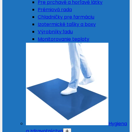
Pre prchavé a horľavé látky
Prémiová rada
Chladničky pre farmáciu
Izotermické tašky a boxy
Výrobníky ľadu
Monitorovanie teploty
Hygiena
a zdravotníctvo