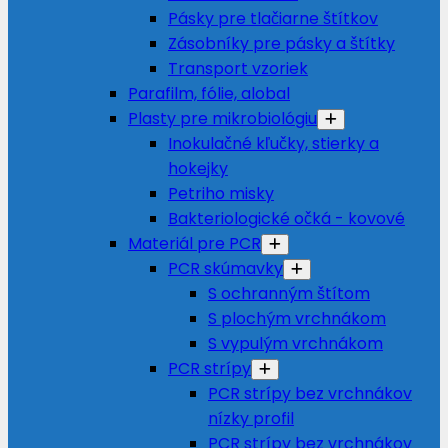
Pásky pre tlačiarne štítkov
Zásobníky pre pásky a štítky
Transport vzoriek
Parafilm, fólie, alobal
Plasty pre mikrobiológiu
Inokulačné kľučky, stierky a
hokejky
Petriho misky
Bakteriologické očká - kovové
Materiál pre PCR
PCR skúmavky
S ochranným štítom
S plochým vrchnákom
S vypulým vrchnákom
PCR strípy
PCR strípy bez vrchnákov
nízky profil
PCR strípy bez vrchnákov