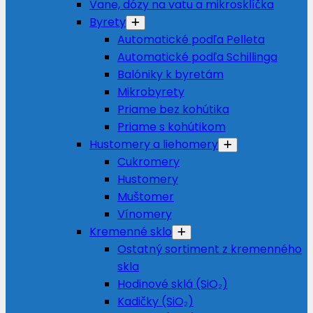
Vane, dózy na vatu a mikrosklíčka
Byrety
Automatické podľa Pelleta
Automatické podľa Schillinga
Balóniky k byretám
Mikrobyrety
Priame bez kohútika
Priame s kohútikom
Hustomery a liehomery
Cukromery
Hustomery
Muštomer
Vínomery
Kremenné sklo
Ostatný sortiment z kremenného
skla
Hodinové sklá (SiO₂)
Kadičky (SiO₂)