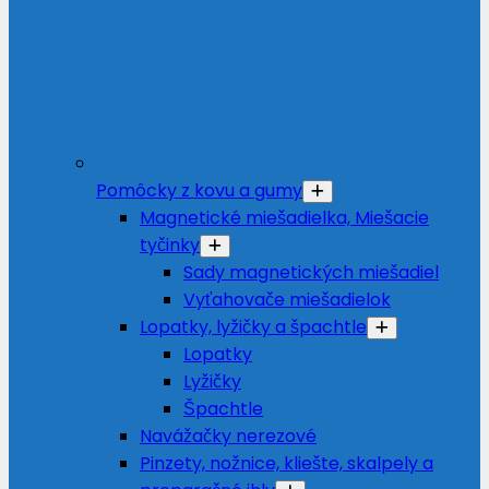
Pomôcky z kovu a gumy
Magnetické miešadielka, Miešacie
tyčinky
Sady magnetických miešadiel
Vyťahovače miešadielok
Lopatky, lyžičky a špachtle
Lopatky
Lyžičky
Špachtle
Navážačky nerezové
Pinzety, nožnice, kliešte, skalpely a