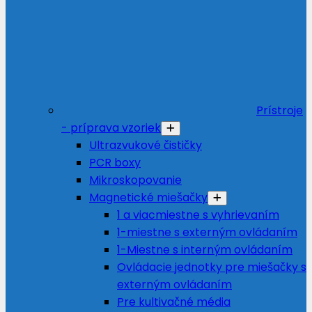
Prístroje
- príprava vzoriek
Ultrazvukové čističky
PCR boxy
Mikroskopovanie
Magnetické miešačky
1 a viacmiestne s vyhrievaním
1-miestne s externým ovládaním
1-Miestne s interným ovládaním
Ovládacie jednotky pre miešačky s
externým ovládaním
Pre kultivačné média