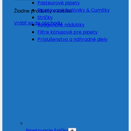
Pasteurové pipety
Pipetovacie balóniky & Cumlíky
Žiadne produkty v košíku.
Stričky
Vrátiť sa do obchodu
Reagenčné nádobky
Filtre kónusové pre pipety
Príslušenstvo a náhradné diely
Pipetovacie špičky