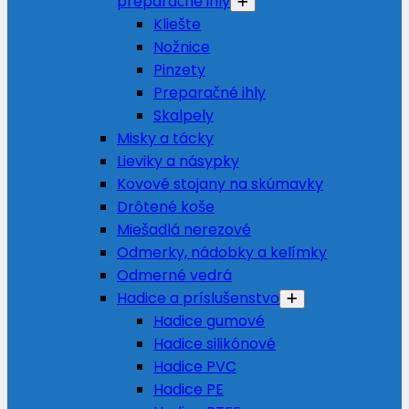
preparačné ihly
Kliešte
Nožnice
Pinzety
Preparačné ihly
Skalpely
Misky a tácky
Lieviky a násypky
Kovové stojany na skúmavky
Drôtené koše
Miešadlá nerezové
Odmerky, nádobky a kelímky
Odmerné vedrá
Hadice a príslušenstvo
Hadice gumové
Hadice silikónové
Hadice PVC
Hadice PE