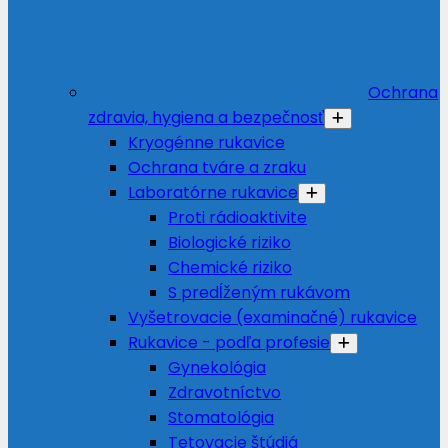
Ochrana
zdravia, hygiena a bezpečnosť
Kryogénne rukavice
Ochrana tváre a zraku
Laboratórne rukavice
Proti rádioaktivite
Biologické riziko
Chemické riziko
S predĺženým rukávom
Vyšetrovacie (examinačné) rukavice
Rukavice - podľa profesie
Gynekológia
Zdravotníctvo
Stomatológia
Tetovacie štúdiá