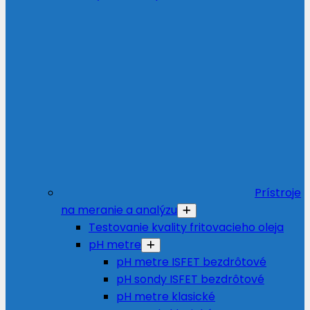
Prístroje
na meranie a analýzu
Testovanie kvality fritovacieho oleja
pH metre
pH metre ISFET bezdrôtové
pH sondy ISFET bezdrôtové
pH metre klasické