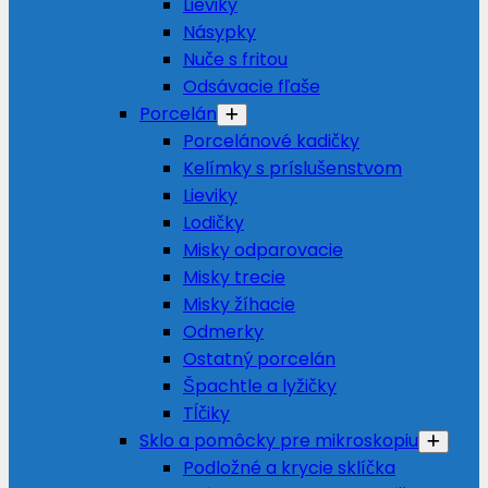
Lieviky
Násypky
Nuče s fritou
Odsávacie fľaše
Porcelán
Porcelánové kadičky
Kelímky s príslušenstvom
Lieviky
Lodičky
Misky odparovacie
Misky trecie
Misky žíhacie
Odmerky
Ostatný porcelán
Špachtle a lyžičky
Tĺčiky
Sklo a pomôcky pre mikroskopiu
Podložné a krycie sklíčka