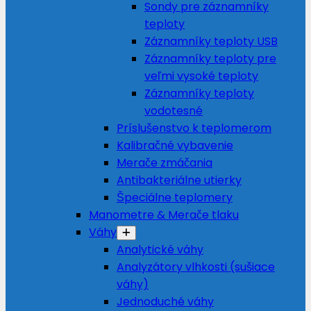
Sondy pre záznamníky
teploty
Záznamníky teploty USB
Záznamníky teploty pre
veľmi vysoké teploty
Záznamníky teploty
vodotesné
Príslušenstvo k teplomerom
Kalibračné vybavenie
Merače zmáčania
Antibakteriálne utierky
Špeciálne teplomery
Manometre & Merače tlaku
Váhy
Analytické váhy
Analyzátory vlhkosti (sušiace
váhy)
Jednoduché váhy