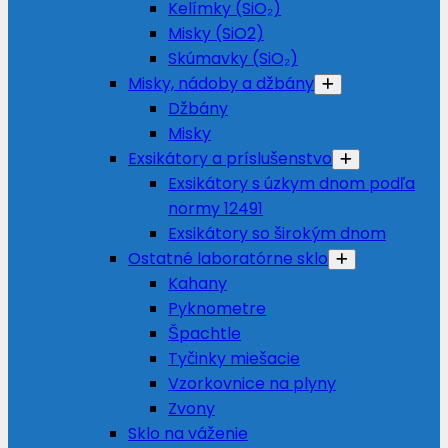
Kelímky (SiO₂)
Misky (SiO2)
Skúmavky (SiO₂)
Misky, nádoby a džbány
Džbány
Misky
Exsikátory a príslušenstvo
Exsikátory s úzkym dnom podľa
normy 12491
Exsikátory so širokým dnom
Ostatné laboratórne sklo
Kahany
Pyknometre
Špachtle
Tyčinky miešacie
Vzorkovnice na plyny
Zvony
Sklo na váženie