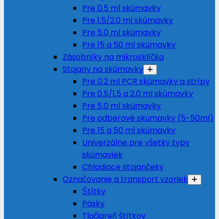
Pre 0.5 ml skúmavky
Pre 1.5/2.0 ml skúmavky
Pre 5.0 ml skúmavky
Pre 15 a 50 ml skúmavky
Zásobníky na mikrosklíčka
Stojany na skúmavky
Pre 0.2 ml PCR skúmavky a strípy
Pre 0.5/1.5 a 2.0 ml skúmavky
Pre 5.0 ml skúmavky
Pre odberové skúmavky (5-50ml)
Pre 15 a 50 ml skúmavky
Univerzálne pre všetky typy
skúmaviek
Chladiace stojančeky
Označovanie a transport vzoriek
Štítky
Pásky
Tlačiareň štítkov