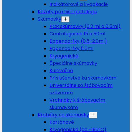
Indikátorové a kvapkacie
Kazety pre histopatológiu
Skúmavky
PCR skúmavky (0.2 ml a 0.5ml)
Centrifugačné 15 a 50ml
Eppendorfky (0.5-2.0ml)
Eppendorfky 5.0ml
Kryogenické
Špeciálne skúmavky
Kultivačné
Príslušenstvo ku skúmavkám
Univerzálne so šróbovacím
uzáverom
Vrchnáky k šróbovacím
skúmavkám
Krabičky na skúmavky
Kartónové
Kryogenické (do -196°C)