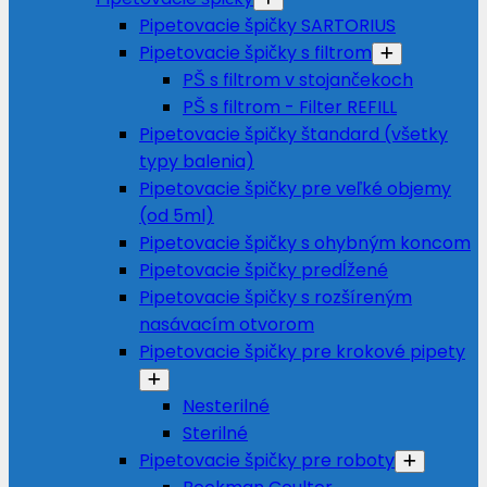
Pipetovacie špičky SARTORIUS
Pipetovacie špičky s filtrom
PŠ s filtrom v stojančekoch
PŠ s filtrom - Filter REFILL
Pipetovacie špičky štandard (všetky
typy balenia)
Pipetovacie špičky pre veľké objemy
(od 5ml)
Pipetovacie špičky s ohybným koncom
Pipetovacie špičky predĺžené
Pipetovacie špičky s rozšíreným
nasávacím otvorom
Pipetovacie špičky pre krokové pipety
Nesterilné
Sterilné
Pipetovacie špičky pre roboty