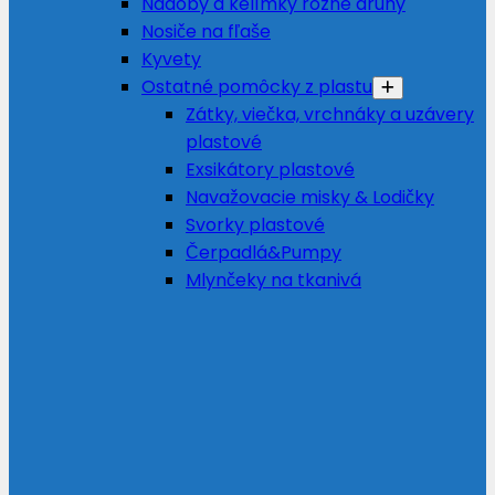
Nádoby a kelímky rôzne druhy
Nosiče na fľaše
Kyvety
Ostatné pomôcky z plastu
Zátky, viečka, vrchnáky a uzávery
plastové
Exsikátory plastové
Navažovacie misky & Lodičky
Svorky plastové
Čerpadlá&Pumpy
Mlynčeky na tkanivá