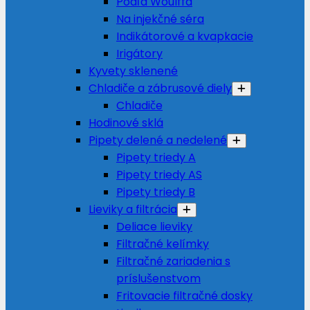
Podľa Woulffa
Na injekčné séra
Indikátorové a kvapkacie
Irigátory
Kyvety sklenené
Chladiče a zábrusové diely
Chladiče
Hodinové sklá
Pipety delené a nedelené
Pipety triedy A
Pipety triedy AS
Pipety triedy B
Lieviky a filtrácia
Deliace lieviky
Filtračné kelímky
Filtračné zariadenia s
príslušenstvom
Fritovacie filtračné dosky