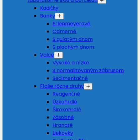
Laboratórne sklo a porcelán
Kadičky
Banky
Erlenmeyerové
Odmerné
S guľatým dnom
S plochým dnom
Valce
Vysoké a nízke
S normalizovaným zábrusom
Sedimentačné
Fľaše rôzne druhy
Reagenčné
Úzkohrdlé
Širokohrdlé
Zásobné
Hranaté
Liekovky