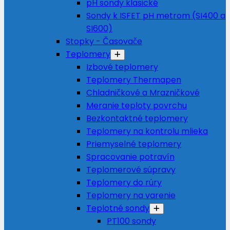
pH sondy klasické
Sondy k ISFET pH metrom (SI400 a
SI600)
Stopky - Časovače
Teplomery
Izbové teplomery
Teplomery Thermapen
Chladničkové a Mrazničkové
Meranie teploty povrchu
Bezkontaktné teplomery
Teplomery na kontrolu mlieka
Priemyselné teplomery
Spracovanie potravín
Teplomerové súpravy
Teplomery do rúry
Teplomery na varenie
Teplotné sondy
PT100 sondy