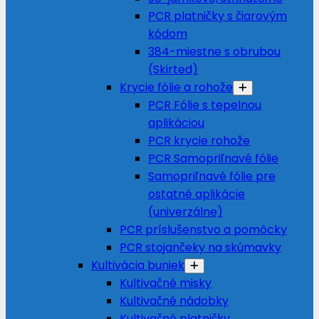
PCR platničky s čiarovým
kódom
384-miestne s obrubou
(Skirted)
Krycie fólie a rohože
PCR Fólie s tepelnou
aplikáciou
PCR krycie rohože
PCR Samopriľnavé fólie
Samopriľnavé fólie pre
ostatné aplikácie
(univerzálne)
PCR príslušenstvo a pomôcky
PCR stojančeky na skúmavky
Kultivácia buniek
Kultivačné misky
Kultivačné nádobky
Kultivačné platničky