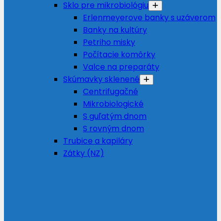
Sklo pre mikrobiológiu
Erlenmeyerove banky s uzáverom
Banky na kultúry
Petriho misky
Počítacie komôrky
Valce na preparáty
Skúmavky sklenené
Centrifugačné
Mikrobiologické
S guľatým dnom
S rovným dnom
Trubice a kapiláry
Zátky (NZ)