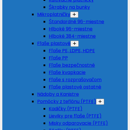
Škrabky na bunky
Mikroplatničky
Štandardné 96-miestne
Hlboké 96-miestne
Hlboké 384-miestne
Fľaše plastové
Fľaše PE, LDPE, HDPE
Fľaše PP
Fľaše bezpečnostné
Fľaše kvapkacie
Fľaše s rozprašovačom
Fľaše plastové ostatné
Nádoby a Kanistre
Pomôcky z teflónu (PTFE)
Kadičky (PTFE)
Lieviky pre fľaše (PTFE)
Misky odparovacie (PTFE)