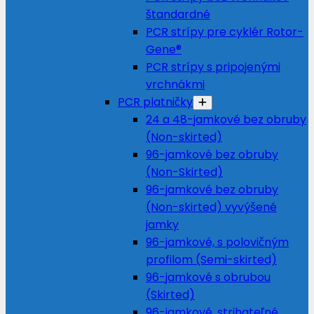
štandardné
PCR strípy pre cyklér Rotor-
Gene®
PCR strípy s pripojenými
vrchnákmi
PCR platničky
24 a 48-jamkové bez obruby
(Non-skirted)
96-jamkové bez obruby
(Non-Skirted)
96-jamkové bez obruby
(Non-skirted) vyvýšené
jamky
96-jamkové, s polovičným
profilom (Semi-skirted)
96-jamkové s obrubou
(Skirted)
96-jamkové, strihateľné