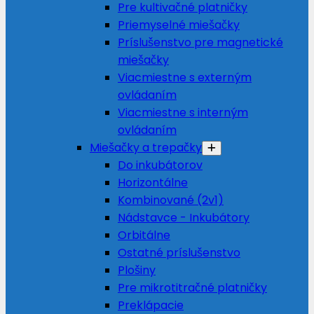
Pre kultivačné platničky
Priemyselné miešačky
Príslušenstvo pre magnetické
miešačky
Viacmiestne s externým
ovládaním
Viacmiestne s interným
ovládaním
Miešačky a trepačky
Do inkubátorov
Horizontálne
Kombinované (2v1)
Nádstavce - Inkubátory
Orbitálne
Ostatné príslušenstvo
Plošiny
Pre mikrotitračné platničky
Preklápacie