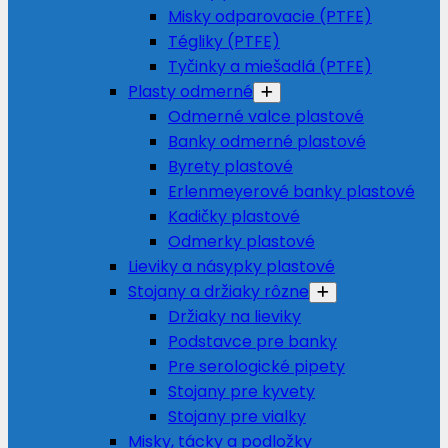
Misky odparovacie (PTFE)
Tégliky (PTFE)
Tyčinky a miešadlá (PTFE)
Plasty odmerné
Odmerné valce plastové
Banky odmerné plastové
Byrety plastové
Erlenmeyerové banky plastové
Kadičky plastové
Odmerky plastové
Lieviky a násypky plastové
Stojany a držiaky rôzne
Držiaky na lieviky
Podstavce pre banky
Pre serologické pipety
Stojany pre kyvety
Stojany pre vialky
Misky, tácky a podložky