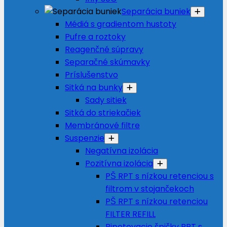
Separácia buniek
Médiá s gradientom hustoty
Pufre a roztoky
Reagenčné súpravy
Separačné skúmavky
Príslušenstvo
Sitká na bunky
Sady sitiek
Sitká do striekačiek
Membránové filtre
Suspenzie
Negatívna izolácia
Pozitívna izolácia
PŠ RPT s nízkou retenciou s
filtrom v stojančekoch
PŠ RPT s nízkou retenciou
FILTER REFILL
Pipetovacie špičky RPT s