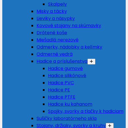
Skalpely
Misky a tácky
Lieviky a násypky
Kovové stojany na skúmavky
Drôtené koše
Miešadlá nerezové
Odmerky, nádobky a kelímky
Odmerné vedrá
Hadice a príslušenstvo
Hadice gumové
Hadice silikónové
Hadice PVC
Hadice PE
Hadice PTFE
Hadice ku kahanom
Spojky, svorky a tlačky k hadiciam
Sušičky laboratórneho skla
Stojany, držiaky, svorky a kruhy