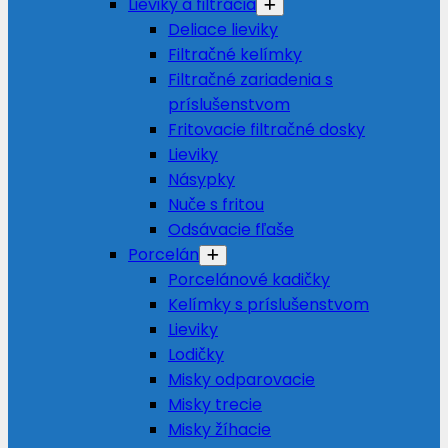
Lieviky a filtrácia
Deliace lieviky
Filtračné kelímky
Filtračné zariadenia s
príslušenstvom
Fritovacie filtračné dosky
Lieviky
Násypky
Nuče s fritou
Odsávacie fľaše
Porcelán
Porcelánové kadičky
Kelímky s príslušenstvom
Lieviky
Lodičky
Misky odparovacie
Misky trecie
Misky žíhacie