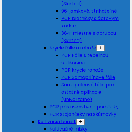
(Skirted)
96-jamkové, strihateľné
PCR platničky s čiarovým
kódom
384-miestne s obrubou
(Skirted)
Krycie fólie a rohože
PCR Fólie s tepelnou
aplikáciou
PCR krycie rohože
PCR Samopriľnavé fólie
Samopriľnavé fólie pre
ostatné aplikácie
(univerzálne)
PCR príslušenstvo a pomôcky
PCR stojančeky na skúmavky
Kultivácia buniek
Kultivačné misky