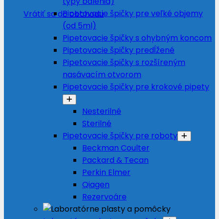
typy balenia)
Pipetovacie špičky pre veľké objemy
Vrátiť sa do obchodu
(od 5ml)
Pipetovacie špičky s ohybným koncom
Pipetovacie špičky predĺžené
Pipetovacie špičky s rozšíreným
nasávacím otvorom
Pipetovacie špičky pre krokové pipety
Nesterilné
Sterilné
Pipetovacie špičky pre roboty
Beckman Coulter
Packard & Tecan
Perkin Elmer
Qiagen
Rezervoáre