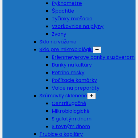
Pyknometre
Špachtle
Tyčinky miešacie
Vzorkovnice na plyny
Zvony
Sklo na váženie
Sklo pre mikrobiológiu
Erlenmeyerove banky s uzáverom
Banky na kultúry
Petriho misky
Počítacie komôrky
Valce na preparáty
Skúmavky sklenené
Centrifugačné
Mikrobiologické
S guľatým dnom
S rovným dnom
Trubice a kapiláry