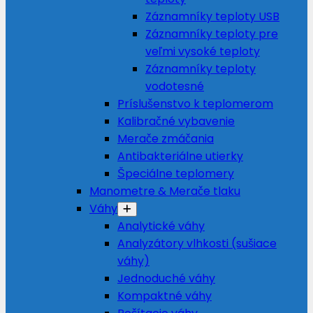
Záznamníky teploty USB
Záznamníky teploty pre
veľmi vysoké teploty
Záznamníky teploty
vodotesné
Príslušenstvo k teplomerom
Kalibračné vybavenie
Merače zmáčania
Antibakteriálne utierky
Špeciálne teplomery
Manometre & Merače tlaku
Váhy
Analytické váhy
Analyzátory vlhkosti (sušiace
váhy)
Jednoduché váhy
Kompaktné váhy