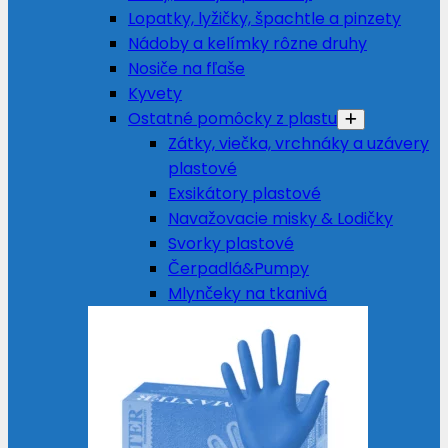
Lopatky, lyžičky, špachtle a pinzety
Nádoby a kelímky rôzne druhy
Nosiče na fľaše
Kyvety
Ostatné pomôcky z plastu
Zátky, viečka, vrchnáky a uzávery
plastové
Exsikátory plastové
Navažovacie misky & Lodičky
Svorky plastové
Čerpadlá&Pumpy
Mlynčeky na tkanivá