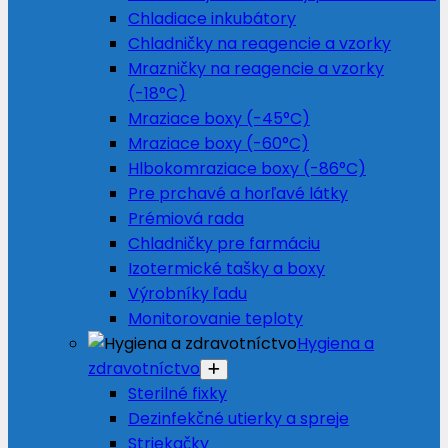
Chladiace inkubátory
Chladničky na reagencie a vzorky
Mrazničky na reagencie a vzorky
(-18°C)
Mraziace boxy (-45°C)
Mraziace boxy (-60°C)
Hlbokomraziace boxy (-86°C)
Pre prchavé a horľavé látky
Prémiová rada
Chladničky pre farmáciu
Izotermické tašky a boxy
Výrobníky ľadu
Monitorovanie teploty
Hygiena a
zdravotníctvo
Sterilné fixky
Dezinfekčné utierky a spreje
Striekačky