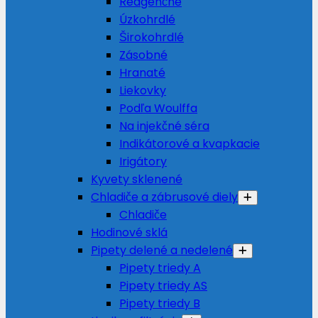
Reagenčné
Úzkohrdlé
Širokohrdlé
Zásobné
Hranaté
Liekovky
Podľa Woulffa
Na injekčné séra
Indikátorové a kvapkacie
Irigátory
Kyvety sklenené
Chladiče a zábrusové diely
Chladiče
Hodinové sklá
Pipety delené a nedelené
Pipety triedy A
Pipety triedy AS
Pipety triedy B