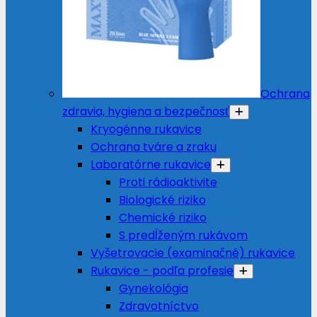
Ochrana
zdravia, hygiena a bezpečnosť
Kryogénne rukavice
Ochrana tváre a zraku
Laboratórne rukavice
Proti rádioaktivite
Biologické riziko
Chemické riziko
S predĺženým rukávom
Vyšetrovacie (examinačné) rukavice
Rukavice - podľa profesie
Gynekológia
Zdravotníctvo