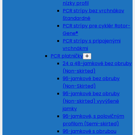
nízky profil
PCR strípy bez vrchnákov
štandardné
PCR strípy pre cyklér Rotor-
Gene®
PCR strípy s pripojenými
vrchnákmi
PCR platničky
24 a 48-jamkové bez obruby
(Non-skirted)
96-jamkové bez obruby
(Non-Skirted)
96-jamkové bez obruby
(Non-skirted) vyvýšené
jamky
96-jamkové, s polovičným
profilom (Semi-skirted)
96-jamkové s obrubou