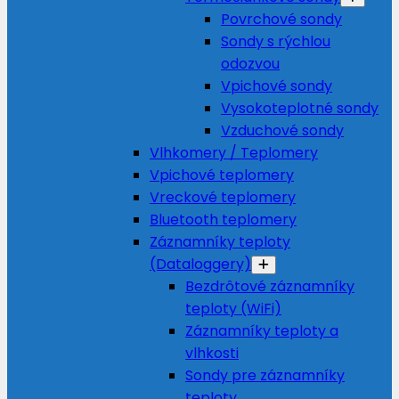
Povrchové sondy
Sondy s rýchlou
odozvou
Vpichové sondy
Vysokoteplotné sondy
Vzduchové sondy
Vlhkomery / Teplomery
Vpichové teplomery
Vreckové teplomery
Bluetooth teplomery
Záznamníky teploty
(Dataloggery)
Bezdrôtové záznamníky
teploty (WiFi)
Záznamníky teploty a
vlhkosti
Sondy pre záznamníky
teploty