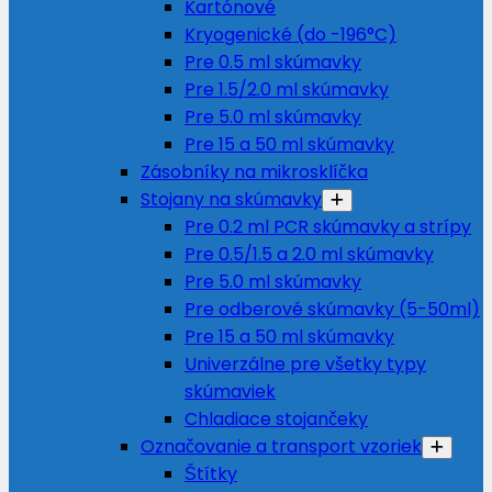
Kartónové
Kryogenické (do -196°C)
Pre 0.5 ml skúmavky
Pre 1.5/2.0 ml skúmavky
Pre 5.0 ml skúmavky
Pre 15 a 50 ml skúmavky
Zásobníky na mikrosklíčka
Stojany na skúmavky
Pre 0.2 ml PCR skúmavky a strípy
Pre 0.5/1.5 a 2.0 ml skúmavky
Pre 5.0 ml skúmavky
Pre odberové skúmavky (5-50ml)
Pre 15 a 50 ml skúmavky
Univerzálne pre všetky typy
skúmaviek
Chladiace stojančeky
Označovanie a transport vzoriek
Štítky