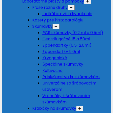
Laboratórne plasty a pomôcky
Fľaše rôzne druhy
Indikátorové a kvapkacie
Kazety pre histopatológiu
Skúmavky
PCR skúmavky (0.2 ml a 0.5ml)
Centrifugačné 15 a 50ml
Eppendorfky (0.5-2.0ml)
Eppendorfky 5.0ml
Kryogenické
Špeciálne skúmavky
Kultivačné
Príslušenstvo ku skúmavkám
Univerzálne so šróbovacím
uzáverom
Vrchnáky k šróbovacím
skúmavkám
Krabičky na skúmavky