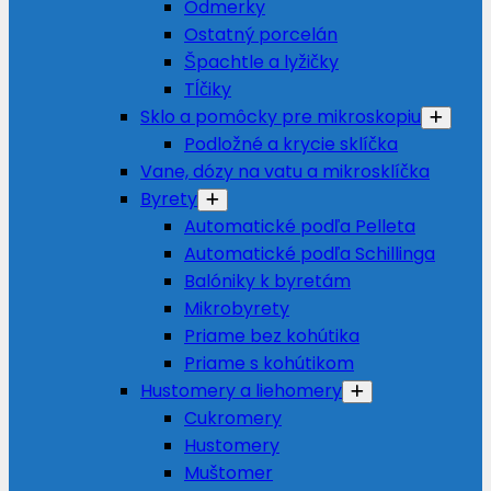
Odmerky
Ostatný porcelán
Špachtle a lyžičky
Tĺčiky
Sklo a pomôcky pre mikroskopiu
Podložné a krycie sklíčka
Vane, dózy na vatu a mikrosklíčka
Byrety
Automatické podľa Pelleta
Automatické podľa Schillinga
Balóniky k byretám
Mikrobyrety
Priame bez kohútika
Priame s kohútikom
Hustomery a liehomery
Cukromery
Hustomery
Muštomer