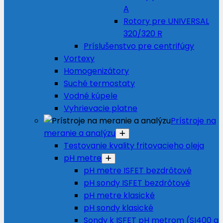
A
Rotory pre UNIVERSAL
320/320 R
Príslušenstvo pre centrifúgy
Vortexy
Homogenizátory
Suché termostaty
Vodné kúpele
Vyhrievacie platne
Prístroje na
meranie a analýzu
Testovanie kvality fritovacieho oleja
pH metre
pH metre ISFET bezdrôtové
pH sondy ISFET bezdrôtové
pH metre klasické
pH sondy klasické
Sondy k ISFET pH metrom (SI400 a