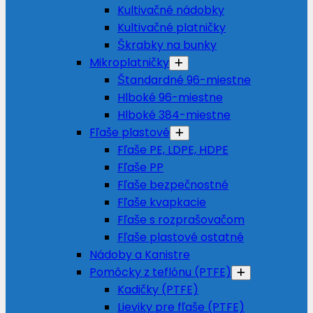
Kultivačné nádobky
Kultivačné platničky
Škrabky na bunky
Mikroplatničky
Štandardné 96-miestne
Hlboké 96-miestne
Hlboké 384-miestne
Fľaše plastové
Fľaše PE, LDPE, HDPE
Fľaše PP
Fľaše bezpečnostné
Fľaše kvapkacie
Fľaše s rozprašovačom
Fľaše plastové ostatné
Nádoby a Kanistre
Pomôcky z teflónu (PTFE)
Kadičky (PTFE)
Lieviky pre fľaše (PTFE)