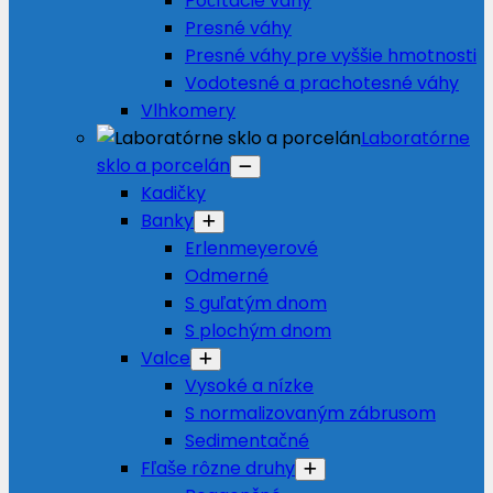
Počítacie váhy
Presné váhy
Presné váhy pre vyššie hmotnosti
Vodotesné a prachotesné váhy
Vlhkomery
Laboratórne
sklo a porcelán
Kadičky
Banky
Erlenmeyerové
Odmerné
S guľatým dnom
S plochým dnom
Valce
Vysoké a nízke
S normalizovaným zábrusom
Sedimentačné
Fľaše rôzne druhy