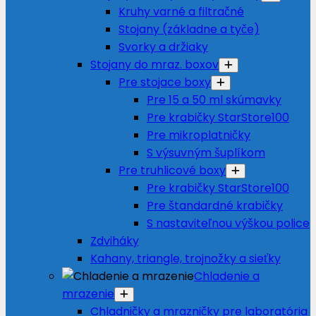
Kruhy varné a filtračné
Stojany (základne a tyče)
Svorky a držiaky
Stojany do mraz. boxov
Pre stojace boxy
Pre 15 a 50 ml skúmavky
Pre krabičky StarStore100
Pre mikroplatničky
S výsuvným šuplíkom
Pre truhlicové boxy
Pre krabičky StarStore100
Pre štandardné krabičky
S nastaviteľnou výškou police
Zdviháky
Kahany, triangle, trojnožky a sieťky
Chladenie a
mrazenie
Chladničky a mrazničky pre laboratória