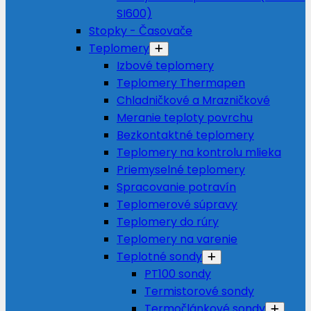
SI600)
Stopky - Časovače
Teplomery
Izbové teplomery
Teplomery Thermapen
Chladničkové a Mrazničkové
Meranie teploty povrchu
Bezkontaktné teplomery
Teplomery na kontrolu mlieka
Priemyselné teplomery
Spracovanie potravín
Teplomerové súpravy
Teplomery do rúry
Teplomery na varenie
Teplotné sondy
PT100 sondy
Termistorové sondy
Termočlánkové sondy