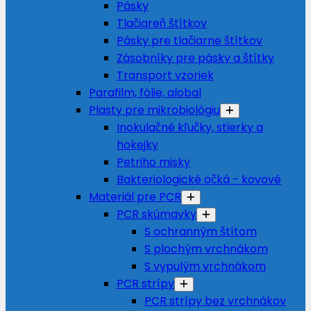
Pásky
Tlačiareň štítkov
Pásky pre tlačiarne štítkov
Zásobníky pre pásky a štítky
Transport vzoriek
Parafilm, fólie, alobal
Plasty pre mikrobiológiu
Inokulačné kľučky, stierky a
hokejky
Petriho misky
Bakteriologické očká - kovové
Materiál pre PCR
PCR skúmavky
S ochranným štítom
S plochým vrchnákom
S vypulým vrchnákom
PCR strípy
PCR strípy bez vrchnákov