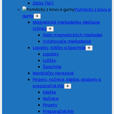
Zátky (NZ)
Pomôcky z kovu a
gumy
Magnetické miešadielka, Miešacie
tyčinky
Sady magnetických miešadiel
Vyťahovače miešadielok
Lopatky, lyžičky a špachtle
Lopatky
Lyžičky
Špachtle
Navážačky nerezové
Pinzety, nožnice, kliešte, skalpely a
preparačné ihly
Kliešte
Nožnice
Pinzety
Preparačné ihly