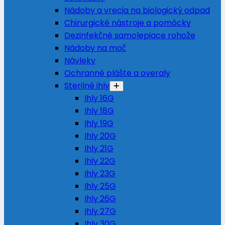
Nádoby a vrecia na biologický odpad
Chirurgické nástroje a pomôcky
Dezinfekčné samolepiace rohože
Nádoby na moč
Návleky
Ochranné plášte a overaly
Sterilné ihly
Ihly 16G
Ihly 18G
Ihly 19G
Ihly 20G
Ihly 21G
Ihly 22G
Ihly 23G
Ihly 25G
Ihly 26G
Ihly 27G
Ihly 30G