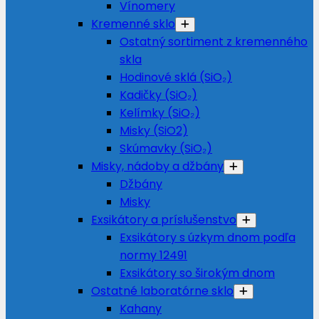
Vínomery
Kremenné sklo
Ostatný sortiment z kremenného
skla
Hodinové sklá (SiO₂)
Kadičky (SiO₂)
Kelímky (SiO₂)
Misky (SiO2)
Skúmavky (SiO₂)
Misky, nádoby a džbány
Džbány
Misky
Exsikátory a príslušenstvo
Exsikátory s úzkym dnom podľa
normy 12491
Exsikátory so širokým dnom
Ostatné laboratórne sklo
Kahany