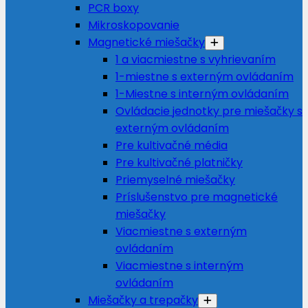
PCR boxy
Mikroskopovanie
Magnetické miešačky
1 a viacmiestne s vyhrievaním
1-miestne s externým ovládaním
1-Miestne s interným ovládaním
Ovládacie jednotky pre miešačky s
externým ovládaním
Pre kultivačné média
Pre kultivačné platničky
Priemyselné miešačky
Príslušenstvo pre magnetické
miešačky
Viacmiestne s externým
ovládaním
Viacmiestne s interným
ovládaním
Miešačky a trepačky