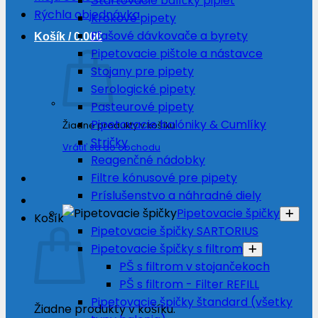
Štartovacie balíčky pipiet
Rýchla objednávka
Krokové pipety
Fľašové dávkovače a byrety
Košík /
0.00
€
Pipetovacie pištole a nástavce
Stojany pre pipety
Serologické pipety
Pasteurové pipety
Pipetovacie balóniky & Cumlíky
Žiadne produkty v košíku.
Stričky
Vrátiť sa do obchodu
Reagenčné nádobky
Filtre kónusové pre pipety
Príslušenstvo a náhradné diely
Pipetovacie špičky
Košík
Pipetovacie špičky SARTORIUS
Pipetovacie špičky s filtrom
PŠ s filtrom v stojančekoch
PŠ s filtrom - Filter REFILL
Pipetovacie špičky štandard (všetky
Žiadne produkty v košíku.