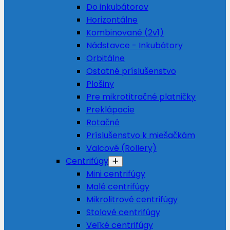
Do inkubátorov
Horizontálne
Kombinované (2v1)
Nádstavce - Inkubátory
Orbitálne
Ostatné príslušenstvo
Plošiny
Pre mikrotitračné platničky
Preklápacie
Rotačné
Príslušenstvo k miešačkám
Valcové (Rollery)
Centrifúgy
Mini centrifúgy
Malé centrifúgy
Mikrolitrové centrifúgy
Stolové centrifúgy
Veľké centrifúgy