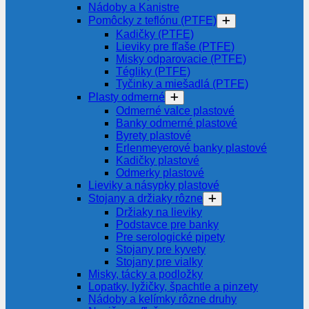
Nádoby a Kanistre
Pomôcky z teflónu (PTFE)
Kadičky (PTFE)
Lieviky pre fľaše (PTFE)
Misky odparovacie (PTFE)
Tégliky (PTFE)
Tyčinky a miešadlá (PTFE)
Plasty odmerné
Odmerné valce plastové
Banky odmerné plastové
Byrety plastové
Erlenmeyerové banky plastové
Kadičky plastové
Odmerky plastové
Lieviky a násypky plastové
Stojany a držiaky rôzne
Držiaky na lieviky
Podstavce pre banky
Pre serologické pipety
Stojany pre kyvety
Stojany pre vialky
Misky, tácky a podložky
Lopatky, lyžičky, špachtle a pinzety
Nádoby a kelímky rôzne druhy