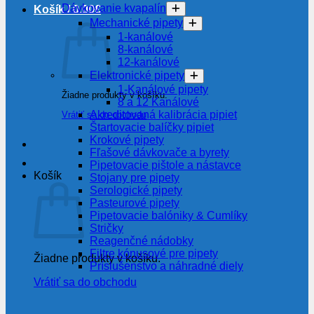
Dávkovanie kvapalín
Košík /
0.00
€
Mechanické pipety
1-kanálové
8-kanálové
12-kanálové
Elektronické pipety
1-Kanálové pipety
Žiadne produkty v košíku.
8 a 12 Kanálové
Akreditovaná kalibrácia pipiet
Vrátiť sa do obchodu
Štartovacie balíčky pipiet
Krokové pipety
Fľašové dávkovače a byrety
Pipetovacie pištole a nástavce
Košík
Stojany pre pipety
Serologické pipety
Pasteurové pipety
Pipetovacie balóniky & Cumlíky
Stričky
Reagenčné nádobky
Filtre kónusové pre pipety
Žiadne produkty v košíku.
Príslušenstvo a náhradné diely
Vrátiť sa do obchodu