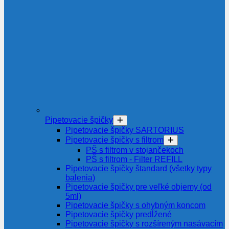
Pipetovacie špičky
Pipetovacie špičky SARTORIUS
Pipetovacie špičky s filtrom
PŠ s filtrom v stojančekoch
PŠ s filtrom - Filter REFILL
Pipetovacie špičky štandard (všetky typy
balenia)
Pipetovacie špičky pre veľké objemy (od
5ml)
Pipetovacie špičky s ohybným koncom
Pipetovacie špičky predĺžené
Pipetovacie špičky s rozšíreným nasávacím