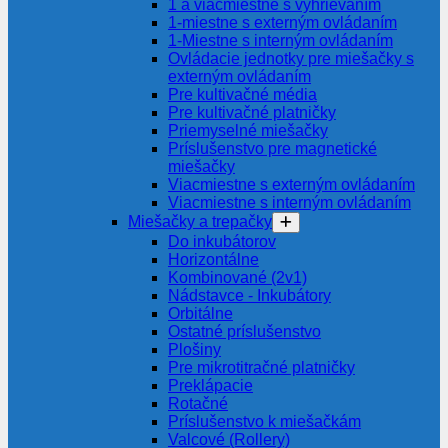
1 a viacmiestne s vyhrievaním
1-miestne s externým ovládaním
1-Miestne s interným ovládaním
Ovládacie jednotky pre miešačky s
externým ovládaním
Pre kultivačné média
Pre kultivačné platničky
Priemyselné miešačky
Príslušenstvo pre magnetické
miešačky
Viacmiestne s externým ovládaním
Viacmiestne s interným ovládaním
Miešačky a trepačky
Do inkubátorov
Horizontálne
Kombinované (2v1)
Nádstavce - Inkubátory
Orbitálne
Ostatné príslušenstvo
Plošiny
Pre mikrotitračné platničky
Preklápacie
Rotačné
Príslušenstvo k miešačkám
Valcové (Rollery)