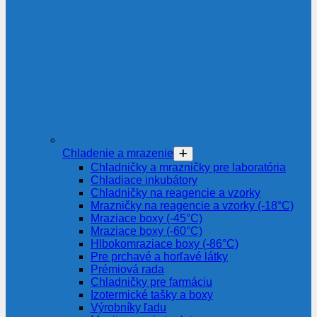
Chladenie a mrazenie
Chladničky a mrazničky pre laboratória
Chladiace inkubátory
Chladničky na reagencie a vzorky
Mrazničky na reagencie a vzorky (-18°C)
Mraziace boxy (-45°C)
Mraziace boxy (-60°C)
Hlbokomraziace boxy (-86°C)
Pre prchavé a horľavé látky
Prémiová rada
Chladničky pre farmáciu
Izotermické tašky a boxy
Výrobníky ľadu