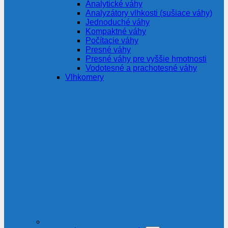
Analytické váhy
Analyzátory vlhkosti (sušiace váhy)
Jednoduché váhy
Kompaktné váhy
Počítacie váhy
Presné váhy
Presné váhy pre vyššie hmotnosti
Vodotesné a prachotesné váhy
Vlhkomery