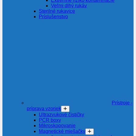
Extrémne riziko kontaminácie
Veľmi dlhý rukáv
Sterilné rukavice
Príslušenstvo
Prístroje -
príprava vzoriek
Ultrazvukové čističky
PCR boxy
Mikroskopovanie
Magnetické miešačky