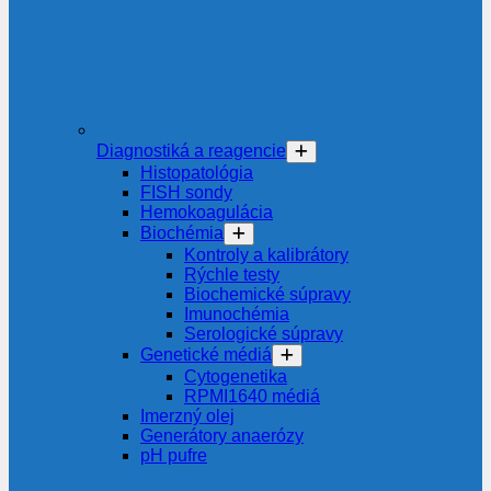
Diagnostiká a reagencie
Histopatológia
FISH sondy
Hemokoagulácia
Biochémia
Kontroly a kalibrátory
Rýchle testy
Biochemické súpravy
Imunochémia
Serologické súpravy
Genetické médiá
Cytogenetika
RPMI1640 médiá
Imerzný olej
Generátory anaerózy
pH pufre