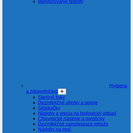
Monitorovanie teploty
Hygiena
a zdravotníctvo
Sterilné fixky
Dezinfekčné utierky a spreje
Striekačky
Nádoby a vrecia na biologický odpad
Chirurgické nástroje a pomôcky
Dezinfekčné samolepiace rohože
Nádoby na moč