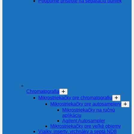
Podporné prístroje na separáciu buniek
Chromatografia
Mikrostriekačky pre chromatografiu
Mikrostriekačky pre autosamplery
Mikrostriekačky na ručnú
aplikáciu
Agilent Autosampler
Mikrostriekačky pre veľké objemy
Vialky, inserty, vrchnáky a septá ND8