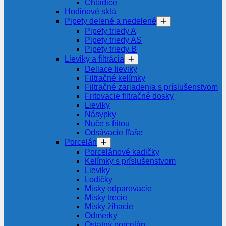
Chladiče
Hodinové sklá
Pipety delené a nedelené
Pipety triedy A
Pipety triedy AS
Pipety triedy B
Lieviky a filtrácia
Deliace lieviky
Filtračné kelímky
Filtračné zariadenia s príslušenstvom
Fritovacie filtračné dosky
Lieviky
Násypky
Nuče s fritou
Odsávacie fľaše
Porcelán
Porcelánové kadičky
Kelímky s príslušenstvom
Lieviky
Lodičky
Misky odparovacie
Misky trecie
Misky žíhacie
Odmerky
Ostatný porcelán