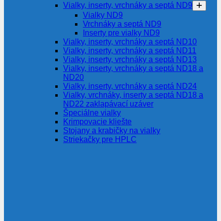
Vialky, inserty, vrchnáky a septá ND9
Vialky ND9
Vrchnáky a septá ND9
Inserty pre vialky ND9
Vialky, inserty, vrchnáky a septá ND10
Vialky, inserty, vrchnáky a septá ND11
Vialky, inserty, vrchnáky a septá ND13
Vialky, inserty, vrchnáky a septá ND18 a
ND20
Vialky, inserty, vrchnáky a septá ND24
Vialky, vrchnáky, inserty a septá ND18 a
ND22 zaklapávací uzáver
Špeciálne vialky
Krimpovacie kliešte
Stojany a krabičky na vialky
Striekačky pre HPLC