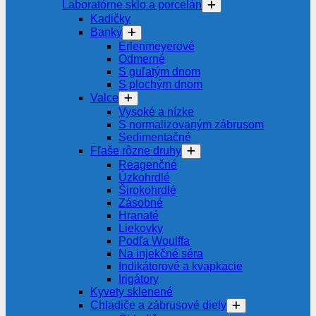
Laboratórne sklo a porcelán
Kadičky
Banky
Erlenmeyerové
Odmerné
S guľatým dnom
S plochým dnom
Valce
Vysoké a nízke
S normalizovaným zábrusom
Sedimentačné
Fľaše rôzne druhy
Reagenčné
Úzkohrdlé
Širokohrdlé
Zásobné
Hranaté
Liekovky
Podľa Woulffa
Na injekčné séra
Indikátorové a kvapkacie
Irigátory
Kyvety sklenené
Chladiče a zábrusové diely