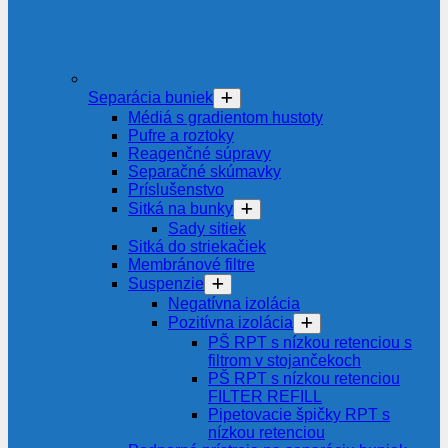
Separácia buniek
Médiá s gradientom hustoty
Pufre a roztoky
Reagenčné súpravy
Separačné skúmavky
Príslušenstvo
Sitká na bunky
Sady sitiek
Sitká do striekačiek
Membránové filtre
Suspenzie
Negatívna izolácia
Pozitívna izolácia
PŠ RPT s nízkou retenciou s
filtrom v stojančekoch
PŠ RPT s nízkou retenciou
FILTER REFILL
Pipetovacie špičky RPT s
nízkou retenciou