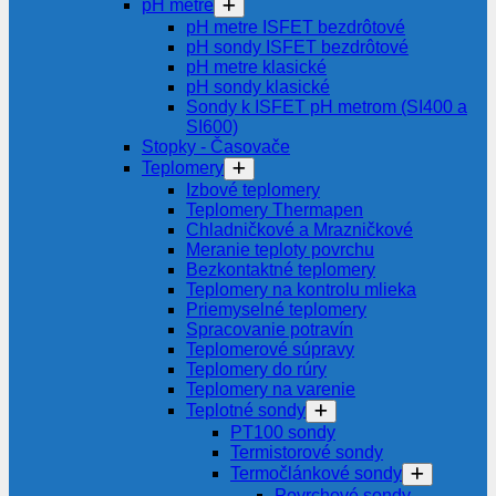
pH metre
pH metre ISFET bezdrôtové
pH sondy ISFET bezdrôtové
pH metre klasické
pH sondy klasické
Sondy k ISFET pH metrom (SI400 a
SI600)
Stopky - Časovače
Teplomery
Izbové teplomery
Teplomery Thermapen
Chladničkové a Mrazničkové
Meranie teploty povrchu
Bezkontaktné teplomery
Teplomery na kontrolu mlieka
Priemyselné teplomery
Spracovanie potravín
Teplomerové súpravy
Teplomery do rúry
Teplomery na varenie
Teplotné sondy
PT100 sondy
Termistorové sondy
Termočlánkové sondy
Povrchové sondy