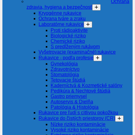
Ochrana
zdravia, hygiena a bezpečnosť
Kryogénne rukavice
Ochrana tváre a zraku
Laboratórne rukavice
Proti rádioaktivite
Biologické riziko
Chemické riziko
S predĺženým rukávom
Vyšetrovacie (examinačné) rukavice
Rukavice - podľa profesie
Gynekológia
Zdravotníctvo
Stomatológia
Tetovacie štúdiá
Kaderníctvá & Kozmetické salóny
Pedikúra & Nechtové štúdiá
Gastro priemysel
Autoservis & Dielňa
Patológia & Histológia
Rukavice pre ľudí s citlivou pokožkou
Rukavice do čistých priestorov (CR)
Nízke riziko kontaminácie
Vysoké riziko kontaminácie