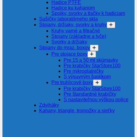
Hadice PTFE
Hadice ku kahanom
Spojky, svorky a tlačky k hadiciam
Sušičky laboratórneho skla
Stojany, držiaky, svorky a kruhy
Kruhy varné a filtračné
Stojany (základne a tyče)
Svorky a držiaky
Stojany do mraz. boxov
Pre stojace boxy
Pre 15 a 50 ml skúmavky
Pre krabičky StarStore100
Pre mikroplatničky
S výsuvným šuplíkom
Pre truhlicové boxy
Pre krabičky StarStore100
Pre štandardné krabičky
S nastaviteľnou výškou police
Zdviháky
Kahany, triangle, trojnožky a sieťky