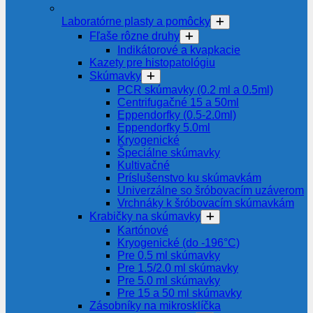
Laboratórne plasty a pomôcky
Fľaše rôzne druhy
Indikátorové a kvapkacie
Kazety pre histopatológiu
Skúmavky
PCR skúmavky (0.2 ml a 0.5ml)
Centrifugačné 15 a 50ml
Eppendorfky (0.5-2.0ml)
Eppendorfky 5.0ml
Kryogenické
Špeciálne skúmavky
Kultivačné
Príslušenstvo ku skúmavkám
Univerzálne so šróbovacím uzáverom
Vrchnáky k šróbovacím skúmavkám
Krabičky na skúmavky
Kartónové
Kryogenické (do -196°C)
Pre 0.5 ml skúmavky
Pre 1.5/2.0 ml skúmavky
Pre 5.0 ml skúmavky
Pre 15 a 50 ml skúmavky
Zásobníky na mikrosklíčka