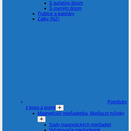
S guľatým dnom
S rovným dnom
Trubice a kapiláry
Zátky (NZ)
Pomôcky
z kovu a gumy
Magnetické miešadielka, Miešacie tyčinky
Sady magnetických miešadiel
Vyťahovače miešadielok