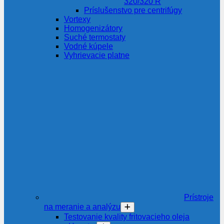
320/320 R
Príslušenstvo pre centrifúgy
Vortexy
Homogenizátory
Suché termostaty
Vodné kúpele
Vyhrievacie platne
Prístroje
na meranie a analýzu
Testovanie kvality fritovacieho oleja