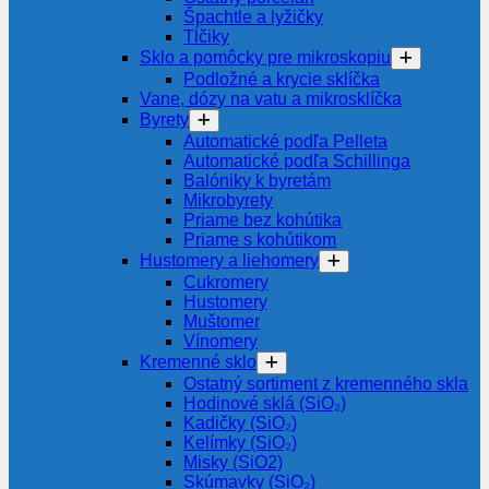
Špachtle a lyžičky
Tĺčiky
Sklo a pomôcky pre mikroskopiu
Podložné a krycie sklíčka
Vane, dózy na vatu a mikrosklíčka
Byrety
Automatické podľa Pelleta
Automatické podľa Schillinga
Balóniky k byretám
Mikrobyrety
Priame bez kohútika
Priame s kohútikom
Hustomery a liehomery
Cukromery
Hustomery
Muštomer
Vínomery
Kremenné sklo
Ostatný sortiment z kremenného skla
Hodinové sklá (SiO₂)
Kadičky (SiO₂)
Kelímky (SiO₂)
Misky (SiO2)
Skúmavky (SiO₂)