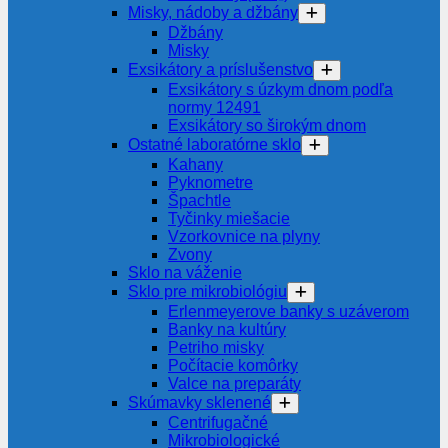
Misky, nádoby a džbány
Džbány
Misky
Exsikátory a príslušenstvo
Exsikátory s úzkym dnom podľa
normy 12491
Exsikátory so širokým dnom
Ostatné laboratórne sklo
Kahany
Pyknometre
Špachtle
Tyčinky miešacie
Vzorkovnice na plyny
Zvony
Sklo na váženie
Sklo pre mikrobiológiu
Erlenmeyerove banky s uzáverom
Banky na kultúry
Petriho misky
Počítacie komôrky
Valce na preparáty
Skúmavky sklenené
Centrifugačné
Mikrobiologické