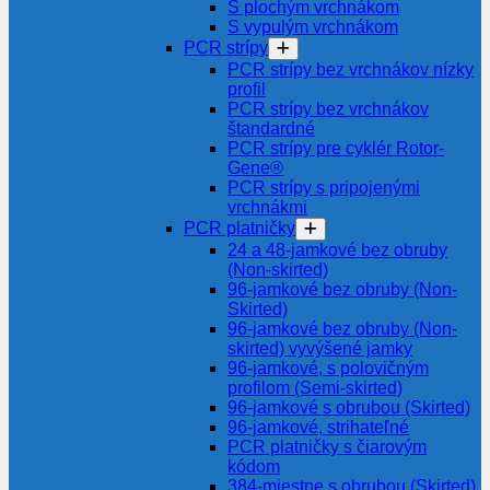
S plochým vrchnákom
S vypulým vrchnákom
PCR strípy
PCR strípy bez vrchnákov nízky
profil
PCR strípy bez vrchnákov
štandardné
PCR strípy pre cyklér Rotor-
Gene®
PCR strípy s pripojenými
vrchnákmi
PCR platničky
24 a 48-jamkové bez obruby
(Non-skirted)
96-jamkové bez obruby (Non-
Skirted)
96-jamkové bez obruby (Non-
skirted) vyvýšené jamky
96-jamkové, s polovičným
profilom (Semi-skirted)
96-jamkové s obrubou (Skirted)
96-jamkové, strihateľné
PCR platničky s čiarovým
kódom
384-miestne s obrubou (Skirted)