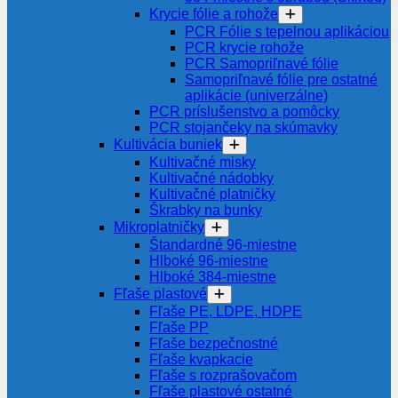
Krycie fólie a rohože
PCR Fólie s tepelnou aplikáciou
PCR krycie rohože
PCR Samopriľnavé fólie
Samopriľnavé fólie pre ostatné
aplikácie (univerzálne)
PCR príslušenstvo a pomôcky
PCR stojančeky na skúmavky
Kultivácia buniek
Kultivačné misky
Kultivačné nádobky
Kultivačné platničky
Škrabky na bunky
Mikroplatničky
Štandardné 96-miestne
Hlboké 96-miestne
Hlboké 384-miestne
Fľaše plastové
Fľaše PE, LDPE, HDPE
Fľaše PP
Fľaše bezpečnostné
Fľaše kvapkacie
Fľaše s rozprašovačom
Fľaše plastové ostatné