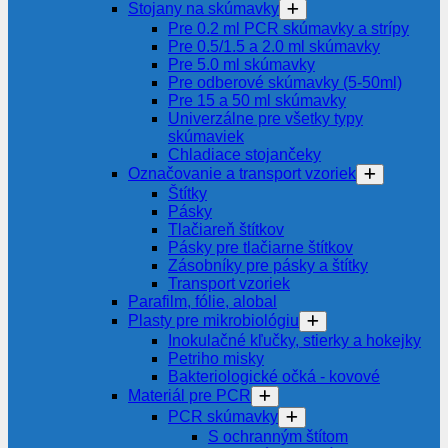
Stojany na skúmavky
Pre 0.2 ml PCR skúmavky a strípy
Pre 0.5/1.5 a 2.0 ml skúmavky
Pre 5.0 ml skúmavky
Pre odberové skúmavky (5-50ml)
Pre 15 a 50 ml skúmavky
Univerzálne pre všetky typy
skúmaviek
Chladiace stojančeky
Označovanie a transport vzoriek
Štítky
Pásky
Tlačiareň štítkov
Pásky pre tlačiarne štítkov
Zásobníky pre pásky a štítky
Transport vzoriek
Parafilm, fólie, alobal
Plasty pre mikrobiológiu
Inokulačné kľučky, stierky a hokejky
Petriho misky
Bakteriologické očká - kovové
Materiál pre PCR
PCR skúmavky
S ochranným štítom