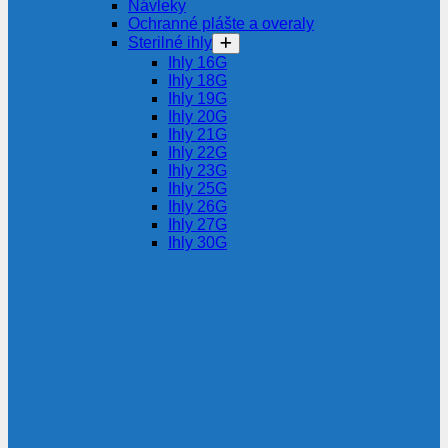
Návleky
Ochranné plášte a overaly
Sterilné ihly
Ihly 16G
Ihly 18G
Ihly 19G
Ihly 20G
Ihly 21G
Ihly 22G
Ihly 23G
Ihly 25G
Ihly 26G
Ihly 27G
Ihly 30G