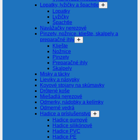
Lopatky, lyžičky a špachtle
Lopatky
Lyžičky
Špachtle
Navážačky nerezové
Pinzety, nožnice, kliešte, skalpely a
preparačné ihly
Kliešte
Nožnice
Pinzety
Preparačné ihly
Skalpely
Misky a tácky
Lieviky a násypky
Kovové stojany na skúmavky
Drôtené koše
Miešadlá nerezové
Odmerky, nádobky a kelímky
Odmerné vedrá
Hadice a príslušenstvo
Hadice gumové
Hadice silikónové
Hadice PVC
Hadice PE