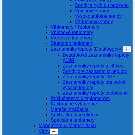
Sondy s rýchlou odozvou
Vpichové sondy
Vysokoteplotné sondy
Vzduchové sondy
Vlhkomery / Teplomery
Vpichové teplomery
Vreckové teplomery
Bluetooth teplomery
Záznamníky teploty (Dataloggery)
Bezdrôtové záznamníky teploty
(WiFi)
Záznamníky teploty a vlhkosti
Sondy pre záznamníky teploty
Záznamníky teploty USB
Záznamníky teploty pre veľmi
vysoké teploty
Záznamníky teploty vodotesné
Príslušenstvo k teplomerom
Kalibračné vybavenie
Merače zmáčania
Antibakteriálne utierky
Špeciálne teplomery
Manometre & Merače tlaku
Váhy