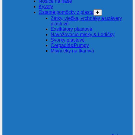
Nosiče na fľaše
Kyvety
Ostatné pomôcky z plastu
Zátky, viečka, vrchnáky a uzávery
plastové
Exsikátory plastové
Navažovacie misky & Lodičky
Svorky plastové
Čerpadlá&Pumpy
Mlynčeky na tkanivá