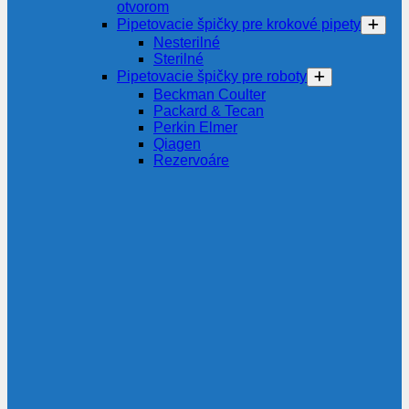
otvorom
Pipetovacie špičky pre krokové pipety
Nesterilné
Sterilné
Pipetovacie špičky pre roboty
Beckman Coulter
Packard & Tecan
Perkin Elmer
Qiagen
Rezervoáre