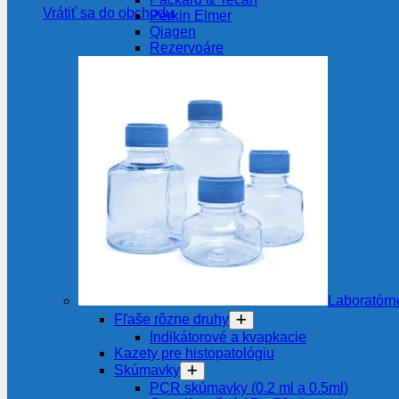
Vrátiť sa do obchodu
Perkin Elmer
Qiagen
Rezervoáre
Laboratórn
Fľaše rôzne druhy
Indikátorové a kvapkacie
Kazety pre histopatológiu
Skúmavky
PCR skúmavky (0.2 ml a 0.5ml)