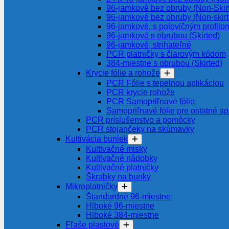
96-jamkové bez obruby (Non-Skir
96-jamkové bez obruby (Non-skir
96-jamkové, s polovičným profilom
96-jamkové s obrubou (Skirted)
96-jamkové, strihateľné
PCR platničky s čiarovým kódom
384-miestne s obrubou (Skirted)
Krycie fólie a rohože
PCR Fólie s tepelnou aplikáciou
PCR krycie rohože
PCR Samopriľnavé fólie
Samopriľnavé fólie pre ostatné ap
PCR príslušenstvo a pomôcky
PCR stojančeky na skúmavky
Kultivácia buniek
Kultivačné misky
Kultivačné nádobky
Kultivačné platničky
Škrabky na bunky
Mikroplatničky
Štandardné 96-miestne
Hlboké 96-miestne
Hlboké 384-miestne
Fľaše plastové