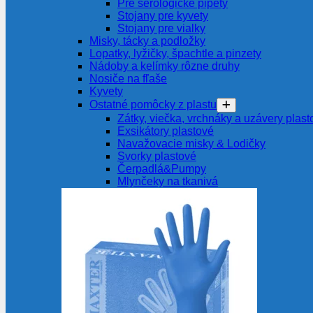
Pre serologické pipety
Stojany pre kyvety
Stojany pre vialky
Misky, tácky a podložky
Lopatky, lyžičky, špachtle a pinzety
Nádoby a kelímky rôzne druhy
Nosiče na fľaše
Kyvety
Ostatné pomôcky z plastu
Zátky, viečka, vrchnáky a uzávery plast
Exsikátory plastové
Navažovacie misky & Lodičky
Svorky plastové
Čerpadlá&Pumpy
Mlynčeky na tkanivá