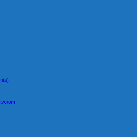
nia)
)
otvorom