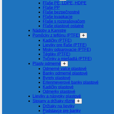
Fľaše PE, LDPE, HDPE
Fľaše PP
Fľaše bezpečnostné
Fľaše kvapkacie
Fľaše s rozprašovačom
Fľaše plastové ostatné
Nádoby a Kanistre
Pomôcky z teflónu (PTFE)
Kadičky (PTFE)
Lieviky pre fľaše (PTFE)
Misky odparovacie (PTFE)
Tégliky (PTFE)
Tyčinky a miešadlá (PTFE)
Plasty odmerné
Odmerné valce plastové
Banky odmerné plastové
Byrety plastové
Erlenmeyerové banky plastové
Kadičky plastové
Odmerky plastové
Lieviky a násypky plastové
Stojany a držiaky rôzne
Držiaky na lieviky
Podstavce pre banky