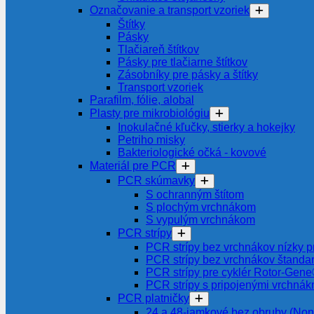
Označovanie a transport vzoriek
Štítky
Pásky
Tlačiareň štítkov
Pásky pre tlačiarne štítkov
Zásobníky pre pásky a štítky
Transport vzoriek
Parafilm, fólie, alobal
Plasty pre mikrobiológiu
Inokulačné kľučky, stierky a hokejky
Petriho misky
Bakteriologické očká - kovové
Materiál pre PCR
PCR skúmavky
S ochranným štítom
S plochým vrchnákom
S vypulým vrchnákom
PCR strípy
PCR strípy bez vrchnákov nízky pr
PCR strípy bez vrchnákov štanda
PCR strípy pre cyklér Rotor-Gen
PCR strípy s pripojenými vrchnák
PCR platničky
24 a 48-jamkové bez obruby (Non-