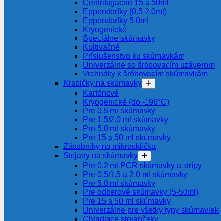
Centrifugačné 15 a 50ml
Eppendorfky (0.5-2.0ml)
Eppendorfky 5.0ml
Kryogenické
Špeciálne skúmavky
Kultivačné
Príslušenstvo ku skúmavkám
Univerzálne so šróbovacím uzáverom
Vrchnáky k šróbovacím skúmavkám
Krabičky na skúmavky
Kartónové
Kryogenické (do -196°C)
Pre 0.5 ml skúmavky
Pre 1.5/2.0 ml skúmavky
Pre 5.0 ml skúmavky
Pre 15 a 50 ml skúmavky
Zásobníky na mikrosklíčka
Stojany na skúmavky
Pre 0.2 ml PCR skúmavky a strípy
Pre 0.5/1.5 a 2.0 ml skúmavky
Pre 5.0 ml skúmavky
Pre odberové skúmavky (5-50ml)
Pre 15 a 50 ml skúmavky
Univerzálne pre všetky typy skúmaviek
Chladiace stojančeky