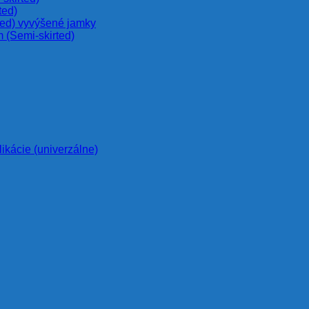
ted)
ted) vyvýšené jamky
 (Semi-skirted)
likácie (univerzálne)