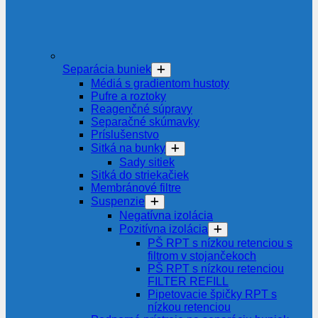
Separácia buniek
Médiá s gradientom hustoty
Pufre a roztoky
Reagenčné súpravy
Separačné skúmavky
Príslušenstvo
Sitká na bunky
Sady sitiek
Sitká do striekačiek
Membránové filtre
Suspenzie
Negatívna izolácia
Pozitívna izolácia
PŠ RPT s nízkou retenciou s
filtrom v stojančekoch
PŠ RPT s nízkou retenciou
FILTER REFILL
Pipetovacie špičky RPT s
nízkou retenciou