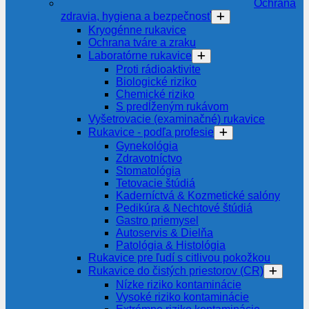
Ochrana
zdravia, hygiena a bezpečnosť
Kryogénne rukavice
Ochrana tváre a zraku
Laboratórne rukavice
Proti rádioaktivite
Biologické riziko
Chemické riziko
S predĺženým rukávom
Vyšetrovacie (examinačné) rukavice
Rukavice - podľa profesie
Gynekológia
Zdravotníctvo
Stomatológia
Tetovacie štúdiá
Kaderníctvá & Kozmetické salóny
Pedikúra & Nechtové štúdiá
Gastro priemysel
Autoservis & Dielňa
Patológia & Histológia
Rukavice pre ľudí s citlivou pokožkou
Rukavice do čistých priestorov (CR)
Nízke riziko kontaminácie
Vysoké riziko kontaminácie