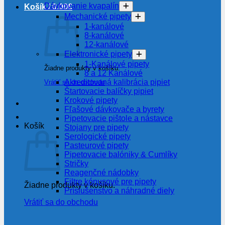
Dávkovanie kvapalín
Košík /
0.00
€
Mechanické pipety
1-kanálové
8-kanálové
12-kanálové
Elektronické pipety
1-Kanálové pipety
Žiadne produkty v košíku.
8 a 12 Kanálové
Akreditovaná kalibrácia pipiet
Vrátiť sa do obchodu
Štartovacie balíčky pipiet
Krokové pipety
Fľašové dávkovače a byrety
Pipetovacie pištole a nástavce
Košík
Stojany pre pipety
Serologické pipety
Pasteurové pipety
Pipetovacie balóniky & Cumlíky
Stričky
Reagenčné nádobky
Filtre kónusové pre pipety
Žiadne produkty v košíku.
Príslušenstvo a náhradné diely
Vrátiť sa do obchodu