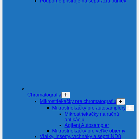
Podporné prístroje na separáciu buniek
Chromatografia
Mikrostriekačky pre chromatografiu
Mikrostriekačky pre autosamplery
Mikrostriekačky na ručnú
aplikáciu
Agilent Autosampler
Mikrostriekačky pre veľké objemy
Vialky, inserty, vrchnáky a septá ND8