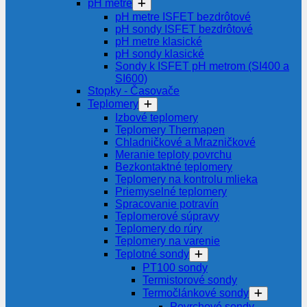
pH metre
pH metre ISFET bezdrôtové
pH sondy ISFET bezdrôtové
pH metre klasické
pH sondy klasické
Sondy k ISFET pH metrom (SI400 a
SI600)
Stopky - Časovače
Teplomery
Izbové teplomery
Teplomery Thermapen
Chladničkové a Mrazničkové
Meranie teploty povrchu
Bezkontaktné teplomery
Teplomery na kontrolu mlieka
Priemyselné teplomery
Spracovanie potravín
Teplomerové súpravy
Teplomery do rúry
Teplomery na varenie
Teplotné sondy
PT100 sondy
Termistorové sondy
Termočlánkové sondy
Povrchové sondy