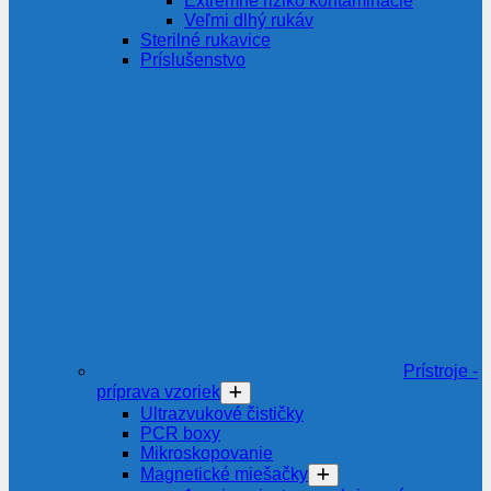
Extrémne riziko kontaminácie
Veľmi dlhý rukáv
Sterilné rukavice
Príslušenstvo
Prístroje -
príprava vzoriek
Ultrazvukové čističky
PCR boxy
Mikroskopovanie
Magnetické miešačky