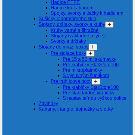
Hadice PTFE
Hadice ku kahanom
Spojky, svorky a tlačky k hadiciam
Sušičky laboratórneho skla
Stojany, držiaky, svorky a kruhy
Kruhy varné a filtračné
Stojany (základne a tyče)
Svorky a držiaky
Stojany do mraz. boxov
Pre stojace boxy
Pre 15 a 50 ml skúmavky
Pre krabičky StarStore100
Pre mikroplatničky
S výsuvným šuplíkom
Pre truhlicové boxy
Pre krabičky StarStore100
Pre štandardné krabičky
S nastaviteľnou výškou police
Zdviháky
Kahany, triangle, trojnožky a sieťky