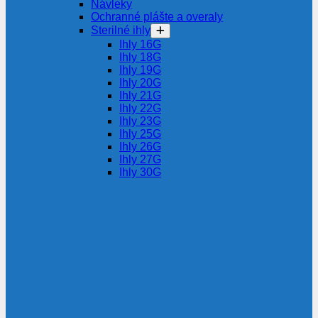
Návleky
Ochranné plášte a overaly
Sterilné ihly
Ihly 16G
Ihly 18G
Ihly 19G
Ihly 20G
Ihly 21G
Ihly 22G
Ihly 23G
Ihly 25G
Ihly 26G
Ihly 27G
Ihly 30G