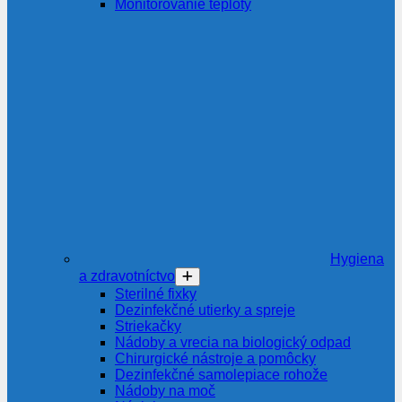
Monitorovanie teploty
Hygiena
a zdravotníctvo
Sterilné fixky
Dezinfekčné utierky a spreje
Striekačky
Nádoby a vrecia na biologický odpad
Chirurgické nástroje a pomôcky
Dezinfekčné samolepiace rohože
Nádoby na moč