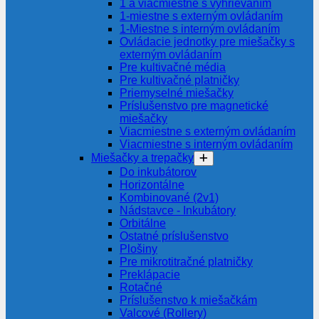
1 a viacmiestne s vyhrievaním
1-miestne s externým ovládaním
1-Miestne s interným ovládaním
Ovládacie jednotky pre miešačky s
externým ovládaním
Pre kultivačné média
Pre kultivačné platničky
Priemyselné miešačky
Príslušenstvo pre magnetické
miešačky
Viacmiestne s externým ovládaním
Viacmiestne s interným ovládaním
Miešačky a trepačky
Do inkubátorov
Horizontálne
Kombinované (2v1)
Nádstavce - Inkubátory
Orbitálne
Ostatné príslušenstvo
Plošiny
Pre mikrotitračné platničky
Preklápacie
Rotačné
Príslušenstvo k miešačkám
Valcové (Rollery)