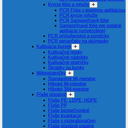
Krycie fólie a rohože
PCR Fólie s tepelnou aplikáciou
PCR krycie rohože
PCR Samopriľnavé fólie
Samopriľnavé fólie pre ostatné
aplikácie (univerzálne)
PCR príslušenstvo a pomôcky
PCR stojančeky na skúmavky
Kultivácia buniek
Kultivačné misky
Kultivačné nádobky
Kultivačné platničky
Škrabky na bunky
Mikroplatničky
Štandardné 96-miestne
Hlboké 96-miestne
Hlboké 384-miestne
Fľaše plastové
Fľaše PE, LDPE, HDPE
Fľaše PP
Fľaše bezpečnostné
Fľaše kvapkacie
Fľaše s rozprašovačom
Fľaše plastové ostatné