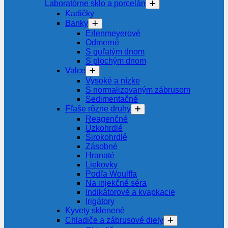
Laboratórne sklo a porcelán
Kadičky
Banky
Erlenmeyerové
Odmerné
S guľatým dnom
S plochým dnom
Valce
Vysoké a nízke
S normalizovaným zábrusom
Sedimentačné
Fľaše rôzne druhy
Reagenčné
Úzkohrdlé
Širokohrdlé
Zásobné
Hranaté
Liekovky
Podľa Woulffa
Na injekčné séra
Indikátorové a kvapkacie
Irigátory
Kyvety sklenené
Chladiče a zábrusové diely