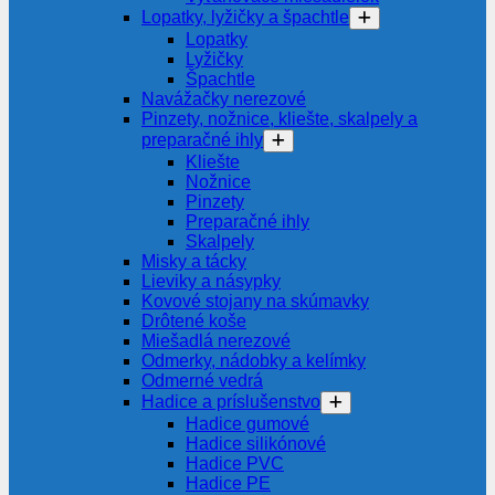
Lopatky, lyžičky a špachtle
Lopatky
Lyžičky
Špachtle
Navážačky nerezové
Pinzety, nožnice, kliešte, skalpely a
preparačné ihly
Kliešte
Nožnice
Pinzety
Preparačné ihly
Skalpely
Misky a tácky
Lieviky a násypky
Kovové stojany na skúmavky
Drôtené koše
Miešadlá nerezové
Odmerky, nádobky a kelímky
Odmerné vedrá
Hadice a príslušenstvo
Hadice gumové
Hadice silikónové
Hadice PVC
Hadice PE