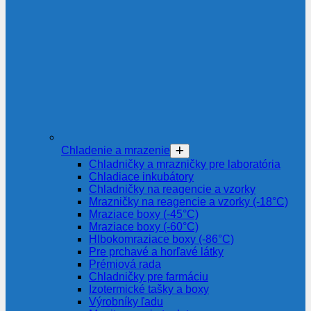
Chladenie a mrazenie
Chladničky a mrazničky pre laboratória
Chladiace inkubátory
Chladničky na reagencie a vzorky
Mrazničky na reagencie a vzorky (-18°C)
Mraziace boxy (-45°C)
Mraziace boxy (-60°C)
Hlbokomraziace boxy (-86°C)
Pre prchavé a horľavé látky
Prémiová rada
Chladničky pre farmáciu
Izotermické tašky a boxy
Výrobníky ľadu