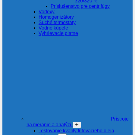
320/320 R
Príslušenstvo pre centrifúgy
Vortexy
Homogenizátory
Suché termostaty
Vodné kúpele
Vyhrievacie platne
Prístroje
na meranie a analýzu
Testovanie kvality fritovacieho oleja