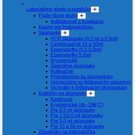
Laboratórne plasty a pomôcky
Fľaše rôzne druhy
Indikátorové a kvapkacie
Kazety pre histopatológiu
Skúmavky
PCR skúmavky (0.2 ml a 0.5ml)
Centrifugačné 15 a 50ml
Eppendorfky (0.5-2.0ml)
Eppendorfky 5.0ml
Kryogenické
Špeciálne skúmavky
Kultivačné
Príslušenstvo ku skúmavkám
Univerzálne so šróbovacím uzáverom
Vrchnáky k šróbovacím skúmavkám
Krabičky na skúmavky
Kartónové
Kryogenické (do -196°C)
Pre 0.5 ml skúmavky
Pre 1.5/2.0 ml skúmavky
Pre 5.0 ml skúmavky
Pre 15 a 50 ml skúmavky
Zásobníky na mikrosklíčka