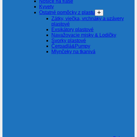
Nosiče na fľaše
Kyvety
Ostatné pomôcky z plastu
Zátky, viečka, vrchnáky a uzávery
plastové
Exsikátory plastové
Navažovacie misky & Lodičky
Svorky plastové
Čerpadlá&Pumpy
Mlynčeky na tkanivá