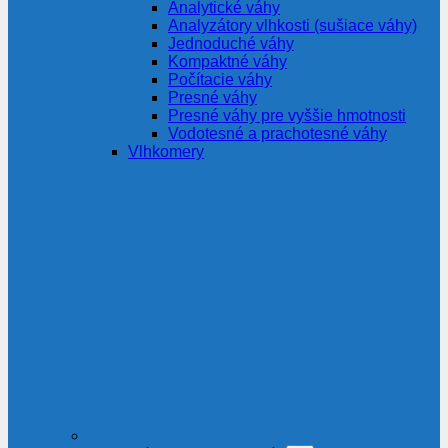
Analytické váhy
Analyzátory vlhkosti (sušiace váhy)
Jednoduché váhy
Kompaktné váhy
Počítacie váhy
Presné váhy
Presné váhy pre vyššie hmotnosti
Vodotesné a prachotesné váhy
Vlhkomery