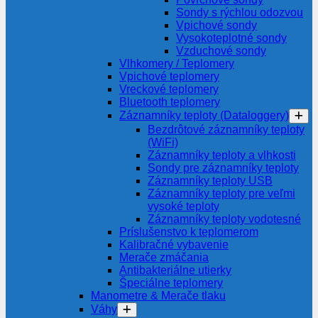
Sondy s rýchlou odozvou
Vpichové sondy
Vysokoteplotné sondy
Vzduchové sondy
Vlhkomery / Teplomery
Vpichové teplomery
Vreckové teplomery
Bluetooth teplomery
Záznamníky teploty (Dataloggery)
Bezdrôtové záznamníky teploty
(WiFi)
Záznamníky teploty a vlhkosti
Sondy pre záznamníky teploty
Záznamníky teploty USB
Záznamníky teploty pre veľmi
vysoké teploty
Záznamníky teploty vodotesné
Príslušenstvo k teplomerom
Kalibračné vybavenie
Merače zmáčania
Antibakteriálne utierky
Špeciálne teplomery
Manometre & Merače tlaku
Váhy