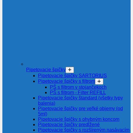
Pipetovacie špičky
Pipetovacie špičky SARTORIUS
Pipetovacie špičky s filtrom
PŠ s filtrom v stojančekoch
PŠ s filtrom - Filter REFILL
Pipetovacie špičky štandard (všetky typy
balenia)
Pipetovacie špičky pre veľké objemy (od
5ml)
Pipetovacie špičky s ohybným koncom
Pipetovacie špičky predĺžené
Pipetovacie špičky s rozšíreným nasávacím