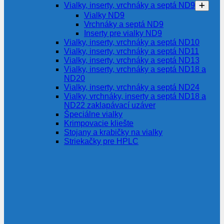
Vialky, inserty, vrchnáky a septá ND9
Vialky ND9
Vrchnáky a septá ND9
Inserty pre vialky ND9
Vialky, inserty, vrchnáky a septá ND10
Vialky, inserty, vrchnáky a septá ND11
Vialky, inserty, vrchnáky a septá ND13
Vialky, inserty, vrchnáky a septá ND18 a
ND20
Vialky, inserty, vrchnáky a septá ND24
Vialky, vrchnáky, inserty a septá ND18 a
ND22 zaklapávací uzáver
Špeciálne vialky
Krimpovacie kliešte
Stojany a krabičky na vialky
Striekačky pre HPLC