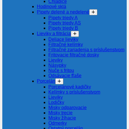
Chladiče
Hodinové sklá
Pipety delené a nedelené
Pipety triedy A
Pipety triedy AS
Pipety triedy B
Lieviky a filtrácia
Deliace lieviky
Filtračné kelímky
Filtračné zariadenia s príslušenstvom
Fritovacie filtračné dosky
Lieviky
Násypky
Nuče s fritou
Odsávacie fľaše
Porcelán
Porcelánové kadičky
Kelímky s príslušenstvom
Lieviky
Lodičky
Misky odparovacie
Misky trecie
Misky žíhacie
Odmerky
Ostatný porcelán