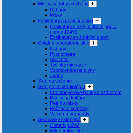
Misky, nádoby a džbány
Džbány
Misky
Exsikátory a príslušenstvo
Exsikátory s úzkym dnom podľa
normy 12491
Exsikátory so širokým dnom
Ostatné laboratórne sklo
Kahany
Pyknometre
Špachtle
Tyčinky miešacie
Vzorkovnice na plyny
Zvony
Sklo na váženie
Sklo pre mikrobiológiu
Erlenmeyerove banky s uzáverom
Banky na kultúry
Petriho misky
Počítacie komôrky
Valce na preparáty
Skúmavky sklenené
Centrifugačné
Mikrobiologické