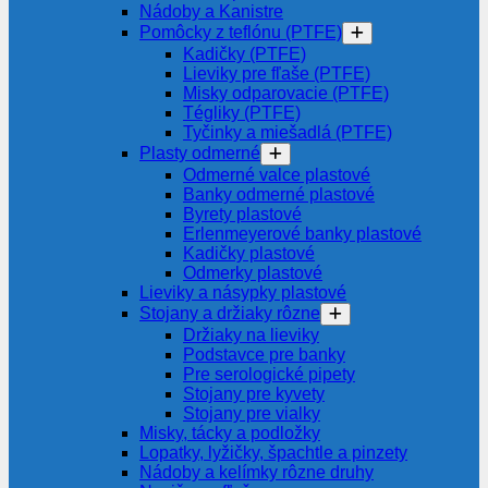
Nádoby a Kanistre
Pomôcky z teflónu (PTFE)
Kadičky (PTFE)
Lieviky pre fľaše (PTFE)
Misky odparovacie (PTFE)
Tégliky (PTFE)
Tyčinky a miešadlá (PTFE)
Plasty odmerné
Odmerné valce plastové
Banky odmerné plastové
Byrety plastové
Erlenmeyerové banky plastové
Kadičky plastové
Odmerky plastové
Lieviky a násypky plastové
Stojany a držiaky rôzne
Držiaky na lieviky
Podstavce pre banky
Pre serologické pipety
Stojany pre kyvety
Stojany pre vialky
Misky, tácky a podložky
Lopatky, lyžičky, špachtle a pinzety
Nádoby a kelímky rôzne druhy