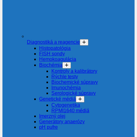
Diagnostiká a reagencie
Histopatológia
FISH sondy
Hemokoagulácia
Biochémia
Kontroly a kalibrátory
Rýchle testy
Biochemické súpravy
Imunochémia
Serologické súpravy
Genetické médiá
Cytogenetika
RPMI1640 médiá
Imerzný olej
Generátory anaerózy
pH pufre