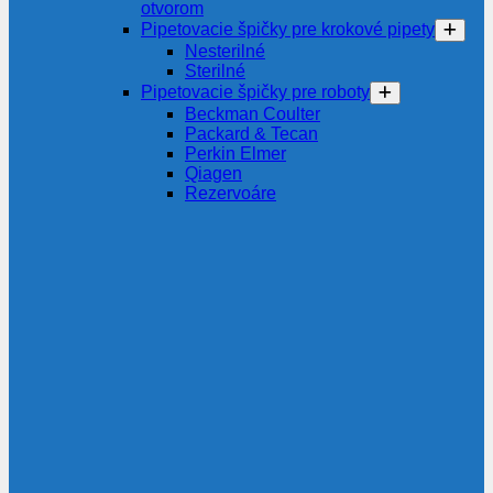
otvorom
Pipetovacie špičky pre krokové pipety
Nesterilné
Sterilné
Pipetovacie špičky pre roboty
Beckman Coulter
Packard & Tecan
Perkin Elmer
Qiagen
Rezervoáre