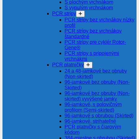
S plochým vrchnákom
S vypulým vrchnákom
PCR strípy
PCR strípy bez vrchnákov nízky
profil
PCR strípy bez vrchnákov
štandardné
PCR strípy pre cyklér Rotor-
Gene®
PCR strípy s pripojenými
vrchnákmi
PCR platničky
24 a 48-jamkové bez obruby
(Non-skirted)
96-jamkové bez obruby (Non-
Skirted)
96-jamkové bez obruby (Non-
skirted) vyvýšené jamky
96-jamkové, s polovičným
profilom (Semi-skirted)
96-jamkové s obrubou (Skirted)
96-jamkové, strihateľné
PCR platničky s čiarovým
kódom
384-miestne s obrubou (Skirted)