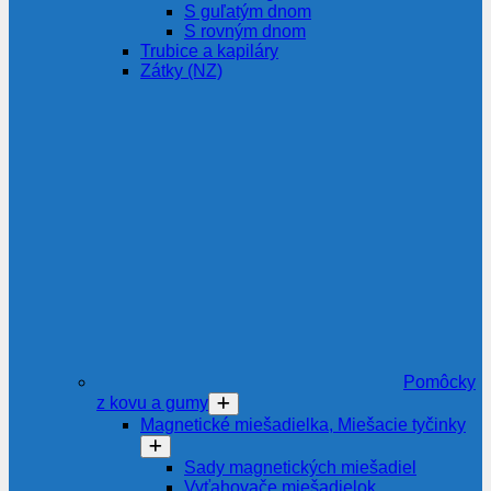
S guľatým dnom
S rovným dnom
Trubice a kapiláry
Zátky (NZ)
Pomôcky
z kovu a gumy
Magnetické miešadielka, Miešacie tyčinky
Sady magnetických miešadiel
Vyťahovače miešadielok