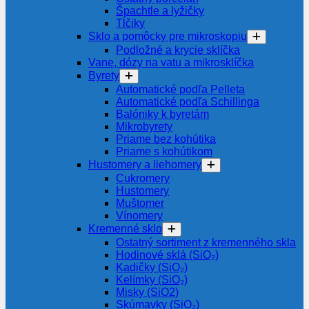
Špachtle a lyžičky
Tĺčiky
Sklo a pomôcky pre mikroskopiu
Podložné a krycie sklíčka
Vane, dózy na vatu a mikrosklíčka
Byrety
Automatické podľa Pelleta
Automatické podľa Schillinga
Balóniky k byretám
Mikrobyrety
Priame bez kohútika
Priame s kohútikom
Hustomery a liehomery
Cukromery
Hustomery
Muštomer
Vínomery
Kremenné sklo
Ostatný sortiment z kremenného skla
Hodinové sklá (SiO₂)
Kadičky (SiO₂)
Kelímky (SiO₂)
Misky (SiO2)
Skúmavky (SiO₂)