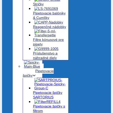
Stričky
Pipetovacie balóniky
& Cumlíky
Reagenčné nádobky
Filtre kónusové pre
pipety
Príslušenstvo a
náhradné diely
Pipetovacie
špičky
Pipetovacie špičky
SARTORIUS
Pipetovacie špičky s
filtrom