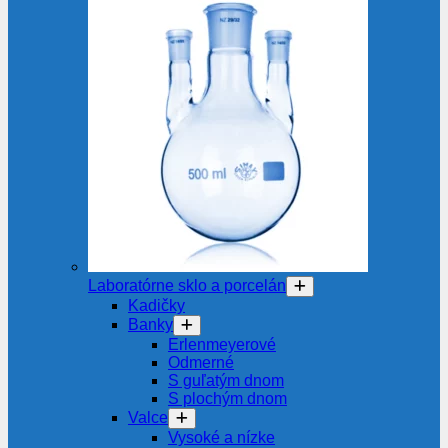
Laboratórne sklo a porcelán
Kadičky
Banky
Erlenmeyerové
Odmerné
S guľatým dnom
S plochým dnom
Valce
Vysoké a nízke