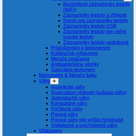
Bezdrôtové záznamníky teploty
(WiFi)
Záznamníky teploty a vlhkosti
Sondy pre záznamníky teploty
Záznamníky teploty USB
Záznamníky teploty pre veľmi
vysoké teploty
Záznamníky teploty vodotesné
Príslušenstvo k teplomerom
Kalibračné vybavenie
Merače zmáčania
Antibakteriálne utierky
Špeciálne teplomery
Manometre & Merače tlaku
Váhy
Analytické váhy
Analyzátory vlhkosti (sušiace váhy)
Jednoduché váhy
Kompaktné váhy
Počítacie váhy
Presné váhy
Presné váhy pre vyššie hmotnosti
Vodotesné a prachotesné váhy
Vlhkomery