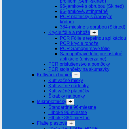
profilom (Semi-skirted)
96-jamkové s obrubou (Skirted)
96-jamkové, strihateľné
PCR platničky s čiarovým
kódom
384-miestne s obrubou (Skirted)
Krycie fólie a rohože
PCR Fólie s tepelnou aplikáciou
PCR krycie rohože
PCR Samopriľnavé fólie
Samopriľnavé fólie pre ostatné
aplikácie (univerzálne)
PCR príslušenstvo a pomôcky
PCR stojančeky na skúmavky
Kultivácia buniek
Kultivačné misky
Kultivačné nádobky
Kultivačné platničky
Škrabky na bunky
Mikroplatničky
Štandardné 96-miestne
Hlboké 96-miestne
Hlboké 384-miestne
Fľaše plastové
Fľaše PE, LDPE, HDPE