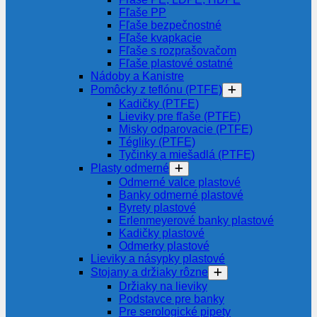
Fľaše PP
Fľaše bezpečnostné
Fľaše kvapkacie
Fľaše s rozprašovačom
Fľaše plastové ostatné
Nádoby a Kanistre
Pomôcky z teflónu (PTFE)
Kadičky (PTFE)
Lieviky pre fľaše (PTFE)
Misky odparovacie (PTFE)
Tégliky (PTFE)
Tyčinky a miešadlá (PTFE)
Plasty odmerné
Odmerné valce plastové
Banky odmerné plastové
Byrety plastové
Erlenmeyerové banky plastové
Kadičky plastové
Odmerky plastové
Lieviky a násypky plastové
Stojany a držiaky rôzne
Držiaky na lieviky
Podstavce pre banky
Pre serologické pipety