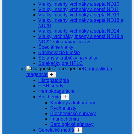
Vialky, inserty, vrchnáky a septá ND10
Vialky, inserty, vrchnáky a septá ND11
Vialky, inserty, vrchnáky a septá ND13
Vialky, inserty, vrchnáky a septá ND18 a
ND20
Vialky, inserty, vrchnáky a septá ND24
Vialky, vrchnáky, inserty a septá ND18 a
ND22 zaklapávací uzáver
Špeciálne vialky
Krimpovacie kliešte
Stojany a krabičky na vialky
Striekačky pre HPLC
Diagnostiká a
reagencie
Histopatológia
FISH sondy
Hemokoagulácia
Biochémia
Kontroly a kalibrátory
Rýchle testy
Biochemické súpravy
Imunochémia
Serologické súpravy
Genetické médiá