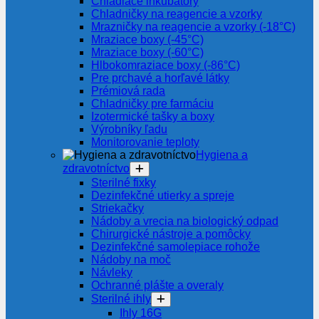
Chladiace inkubátory
Chladničky na reagencie a vzorky
Mrazničky na reagencie a vzorky (-18°C)
Mraziace boxy (-45°C)
Mraziace boxy (-60°C)
Hlbokomraziace boxy (-86°C)
Pre prchavé a horľavé látky
Prémiová rada
Chladničky pre farmáciu
Izotermické tašky a boxy
Výrobníky ľadu
Monitorovanie teploty
Hygiena a
zdravotníctvo
Sterilné fixky
Dezinfekčné utierky a spreje
Striekačky
Nádoby a vrecia na biologický odpad
Chirurgické nástroje a pomôcky
Dezinfekčné samolepiace rohože
Nádoby na moč
Návleky
Ochranné plášte a overaly
Sterilné ihly
Ihly 16G