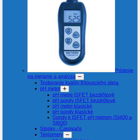
Prístroje
na meranie a analýzu
Testovanie kvality fritovacieho oleja
pH metre
pH metre ISFET bezdrôtové
pH sondy ISFET bezdrôtové
pH metre klasické
pH sondy klasické
Sondy k ISFET pH metrom (SI400 a
SI600)
Stopky - Časovače
Teplomery