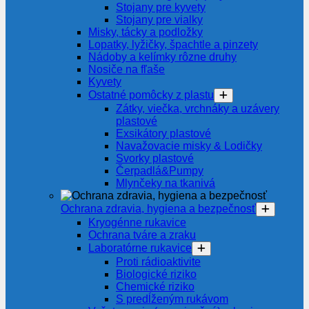
Stojany pre kyvety
Stojany pre vialky
Misky, tácky a podložky
Lopatky, lyžičky, špachtle a pinzety
Nádoby a kelímky rôzne druhy
Nosiče na fľaše
Kyvety
Ostatné pomôcky z plastu
Zátky, viečka, vrchnáky a uzávery
plastové
Exsikátory plastové
Navažovacie misky & Lodičky
Svorky plastové
Čerpadlá&Pumpy
Mlynčeky na tkanivá
Ochrana zdravia, hygiena a bezpečnosť
Kryogénne rukavice
Ochrana tváre a zraku
Laboratórne rukavice
Proti rádioaktivite
Biologické riziko
Chemické riziko
S predĺženým rukávom