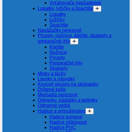
Vyťahovače miešadielok
Lopatky, lyžičky a špachtle
Lopatky
Lyžičky
Špachtle
Navážačky nerezové
Pinzety, nožnice, kliešte, skalpely a
preparačné ihly
Kliešte
Nožnice
Pinzety
Preparačné ihly
Skalpely
Misky a tácky
Lieviky a násypky
Kovové stojany na skúmavky
Drôtené koše
Miešadlá nerezové
Odmerky, nádobky a kelímky
Odmerné vedrá
Hadice a príslušenstvo
Hadice gumové
Hadice silikónové
Hadice PVC