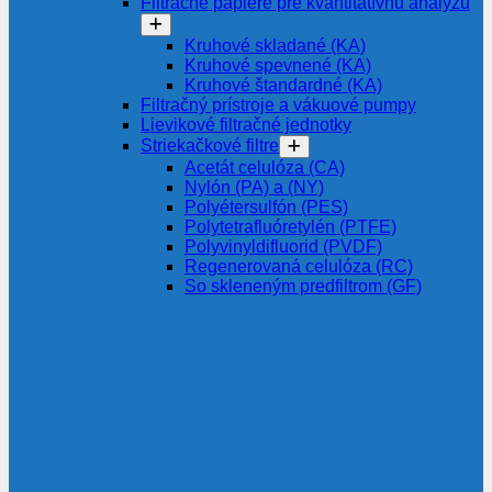
Filtračné papiere pre kvantitatívnu analýzu
Kruhové skladané (KA)
Kruhové spevnené (KA)
Kruhové štandardné (KA)
Filtračný prístroje a vákuové pumpy
Lievikové filtračné jednotky
Striekačkové filtre
Acetát celulóza (CA)
Nylón (PA) a (NY)
Polyétersulfón (PES)
Polytetrafluóretylén (PTFE)
Polyvinyldifluorid (PVDF)
Regenerovaná celulóza (RC)
So skleneným predfiltrom (GF)