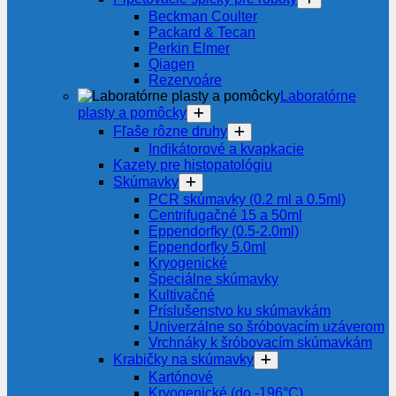
Beckman Coulter
Packard & Tecan
Perkin Elmer
Qiagen
Rezervoáre
Laboratórne
plasty a pomôcky
Fľaše rôzne druhy
Indikátorové a kvapkacie
Kazety pre histopatológiu
Skúmavky
PCR skúmavky (0.2 ml a 0.5ml)
Centrifugačné 15 a 50ml
Eppendorfky (0.5-2.0ml)
Eppendorfky 5.0ml
Kryogenické
Špeciálne skúmavky
Kultivačné
Príslušenstvo ku skúmavkám
Univerzálne so šróbovacím uzáverom
Vrchnáky k šróbovacím skúmavkám
Krabičky na skúmavky
Kartónové
Kryogenické (do -196°C)