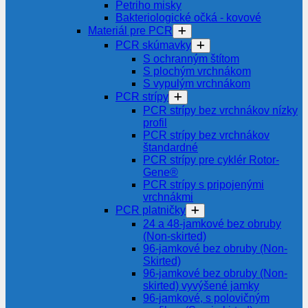
Petriho misky
Bakteriologické očká - kovové
Materiál pre PCR
PCR skúmavky
S ochranným štítom
S plochým vrchnákom
S vypulým vrchnákom
PCR strípy
PCR strípy bez vrchnákov nízky
profil
PCR strípy bez vrchnákov
štandardné
PCR strípy pre cyklér Rotor-
Gene®
PCR strípy s pripojenými
vrchnákmi
PCR platničky
24 a 48-jamkové bez obruby
(Non-skirted)
96-jamkové bez obruby (Non-
Skirted)
96-jamkové bez obruby (Non-
skirted) vyvýšené jamky
96-jamkové, s polovičným