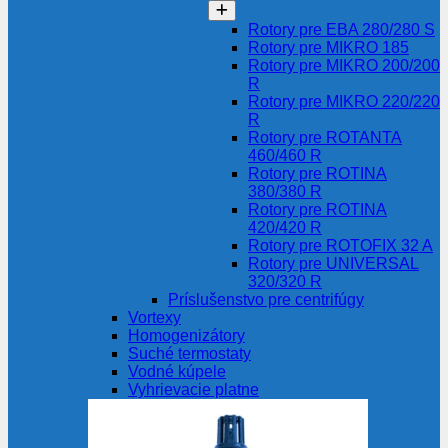
Rotory pre EBA 280/280 S
Rotory pre MIKRO 185
Rotory pre MIKRO 200/200
R
Rotory pre MIKRO 220/220
R
Rotory pre ROTANTA
460/460 R
Rotory pre ROTINA
380/380 R
Rotory pre ROTINA
420/420 R
Rotory pre ROTOFIX 32 A
Rotory pre UNIVERSAL
320/320 R
Príslušenstvo pre centrifúgy
Vortexy
Homogenizátory
Suché termostaty
Vodné kúpele
Vyhrievacie platne