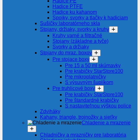
Hadice PE
Hadice PTFE
Hadice ku kahanom
Spojky, svorky a tlačky k hadiciam
Sušičky laboratórneho skla
Stojany, držiaky, svorky a kruhy
Kruhy varné a filtračné
Stojany (základne a tyče)
Svorky a držiaky
Stojany do mraz. boxov
Pre stojace boxy
Pre 15 a 50 ml skúmavky
Pre krabičky StarStore100
Pre mikroplatničky
S výsuvným šuplíkom
Pre truhlicové boxy
Pre krabičky StarStore100
Pre štandardné krabičky
S nastaviteľnou výškou police
Zdviháky
Kahany, triangle, trojnožky a sieťky
Chladenie a mrazenie
Chladničky a mrazničky pre laboratória