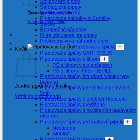
Stojany pre pipety
Serologické pipety
Pasteurové pipety
Žiadne produkty v košíku.
Pipetovacie balóniky & Cumlíky
Vrátiť sa do obchodu
Stričky
Reagenčné nádobky
Filtre kónusové pre pipety
Príslušenstvo a náhradné diely
Pipetovacie špičky
Košík
Pipetovacie špičky SARTORIUS
Pipetovacie špičky s filtrom
PŠ s filtrom v stojančekoch
PŠ s filtrom - Filter REFILL
Pipetovacie špičky štandard (všetky typy
balenia)
Žiadne produkty v košíku.
Pipetovacie špičky pre veľké objemy (od
5ml)
Vrátiť sa do obchodu
Pipetovacie špičky s ohybným koncom
Pipetovacie špičky predĺžené
Pipetovacie špičky s rozšíreným nasávacím
otvorom
Pipetovacie špičky pre krokové pipety
Nesterilné
Sterilné
Pipetovacie špičky pre roboty