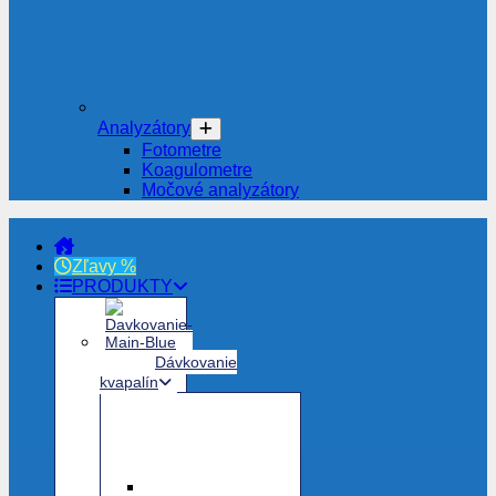
Analyzátory
Fotometre
Koagulometre
Močové analyzátory
Zľavy %
PRODUKTY
Dávkovanie
kvapalín