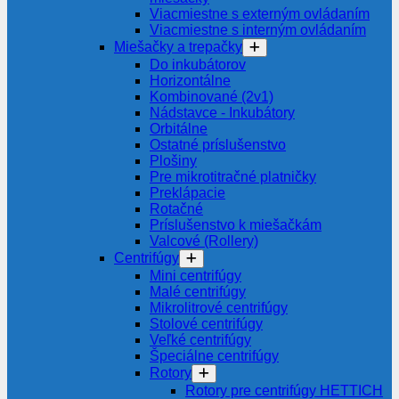
Viacmiestne s externým ovládaním
Viacmiestne s interným ovládaním
Miešačky a trepačky
Do inkubátorov
Horizontálne
Kombinované (2v1)
Nádstavce - Inkubátory
Orbitálne
Ostatné príslušenstvo
Plošiny
Pre mikrotitračné platničky
Preklápacie
Rotačné
Príslušenstvo k miešačkám
Valcové (Rollery)
Centrifúgy
Mini centrifúgy
Malé centrifúgy
Mikrolitrové centrifúgy
Stolové centrifúgy
Veľké centrifúgy
Špeciálne centrifúgy
Rotory
Rotory pre centrifúgy HETTICH