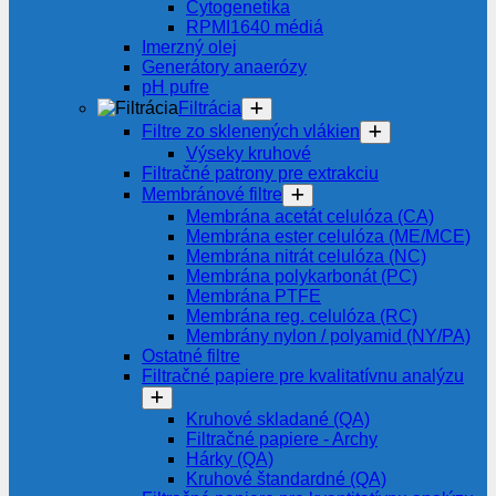
Cytogenetika
RPMI1640 médiá
Imerzný olej
Generátory anaerózy
pH pufre
Filtrácia
Filtre zo sklenených vlákien
Výseky kruhové
Filtračné patrony pre extrakciu
Membránové filtre
Membrána acetát celulóza (CA)
Membrána ester celulóza (ME/MCE)
Membrána nitrát celulóza (NC)
Membrána polykarbonát (PC)
Membrána PTFE
Membrána reg. celulóza (RC)
Membrány nylon / polyamid (NY/PA)
Ostatné filtre
Filtračné papiere pre kvalitatívnu analýzu
Kruhové skladané (QA)
Filtračné papiere - Archy
Hárky (QA)
Kruhové štandardné (QA)