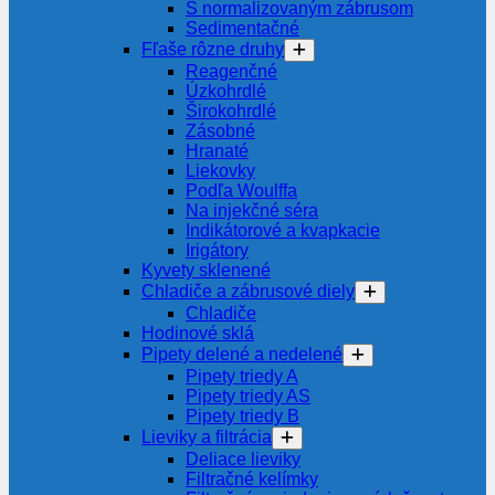
S normalizovaným zábrusom
Sedimentačné
Fľaše rôzne druhy
Reagenčné
Úzkohrdlé
Širokohrdlé
Zásobné
Hranaté
Liekovky
Podľa Woulffa
Na injekčné séra
Indikátorové a kvapkacie
Irigátory
Kyvety sklenené
Chladiče a zábrusové diely
Chladiče
Hodinové sklá
Pipety delené a nedelené
Pipety triedy A
Pipety triedy AS
Pipety triedy B
Lieviky a filtrácia
Deliace lieviky
Filtračné kelímky