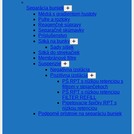
Separácia buniek
Médiá s gradientom hustoty
Pufre a roztoky
Reagenčné súpravy
Separačné skúmavky
Príslušenstvo
Sitká na bunky
Sady sitiek
Sitká do striekačiek
Membránové filtre
Suspenzie
Negatívna izolácia
Pozitívna izolácia
PŠ RPT s nízkou retenciou s
filtrom v stojančekoch
PŠ RPT s nízkou retenciou
FILTER REFILL
Pipetovacie špičky RPT s
nízkou retenciou
Podporné prístroje na separáciu buniek