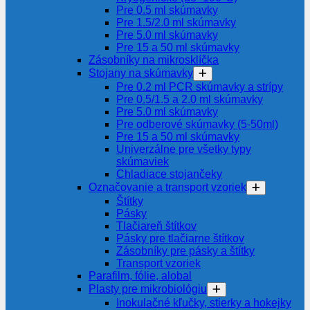
Pre 0.5 ml skúmavky
Pre 1.5/2.0 ml skúmavky
Pre 5.0 ml skúmavky
Pre 15 a 50 ml skúmavky
Zásobníky na mikrosklíčka
Stojany na skúmavky
Pre 0.2 ml PCR skúmavky a strípy
Pre 0.5/1.5 a 2.0 ml skúmavky
Pre 5.0 ml skúmavky
Pre odberové skúmavky (5-50ml)
Pre 15 a 50 ml skúmavky
Univerzálne pre všetky typy
skúmaviek
Chladiace stojančeky
Označovanie a transport vzoriek
Štítky
Pásky
Tlačiareň štítkov
Pásky pre tlačiarne štítkov
Zásobníky pre pásky a štítky
Transport vzoriek
Parafilm, fólie, alobal
Plasty pre mikrobiológiu
Inokulačné kľučky, stierky a hokejky