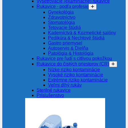
Vyšetrovacie (examinačné) rukavice
Rukavice - podľa profesie
Gynekológia
Zdravotníctvo
Stomatológia
Tetovacie štúdiá
Kaderníctvá & Kozmetické salóny
Pedikúra & Nechtové štúdiá
Gastro priemysel
Autoservis & Dielňa
Patológia & Histológia
Rukavice pre ľudí s citlivou pokožkou
Rukavice do čistých priestorov (CR)
Nízke riziko kontaminácie
Vysoké riziko kontaminácie
Extrémne riziko kontaminácie
Veľmi dlhý rukáv
Sterilné rukavice
Príslušenstvo