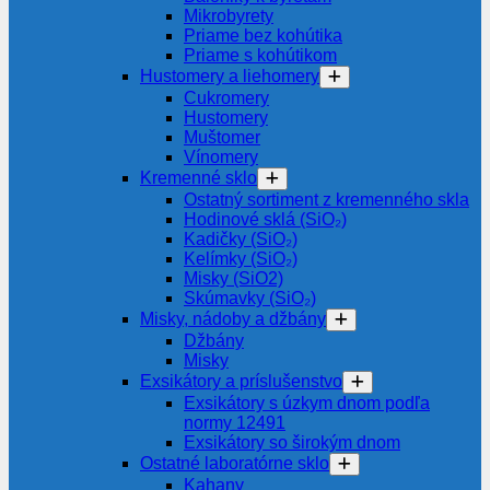
Mikrobyrety
Priame bez kohútika
Priame s kohútikom
Hustomery a liehomery
Cukromery
Hustomery
Muštomer
Vínomery
Kremenné sklo
Ostatný sortiment z kremenného skla
Hodinové sklá (SiO₂)
Kadičky (SiO₂)
Kelímky (SiO₂)
Misky (SiO2)
Skúmavky (SiO₂)
Misky, nádoby a džbány
Džbány
Misky
Exsikátory a príslušenstvo
Exsikátory s úzkym dnom podľa
normy 12491
Exsikátory so širokým dnom
Ostatné laboratórne sklo
Kahany