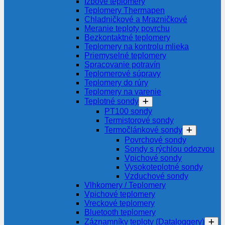
Izbové teplomery
Teplomery Thermapen
Chladničkové a Mrazničkové
Meranie teploty povrchu
Bezkontaktné teplomery
Teplomery na kontrolu mlieka
Priemyselné teplomery
Spracovanie potravín
Teplomerové súpravy
Teplomery do rúry
Teplomery na varenie
Teplotné sondy
PT100 sondy
Termistorové sondy
Termočlánkové sondy
Povrchové sondy
Sondy s rýchlou odozvou
Vpichové sondy
Vysokoteplotné sondy
Vzduchové sondy
Vlhkomery / Teplomery
Vpichové teplomery
Vreckové teplomery
Bluetooth teplomery
Záznamníky teploty (Dataloggery)