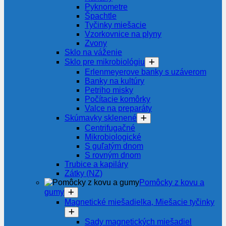
Pyknometre
Špachtle
Tyčinky miešacie
Vzorkovnice na plyny
Zvony
Sklo na váženie
Sklo pre mikrobiológiu
Erlenmeyerove banky s uzáverom
Banky na kultúry
Petriho misky
Počítacie komôrky
Valce na preparáty
Skúmavky sklenené
Centrifugačné
Mikrobiologické
S guľatým dnom
S rovným dnom
Trubice a kapiláry
Zátky (NZ)
Pomôcky z kovu a
gumy
Magnetické miešadielka, Miešacie tyčinky
Sady magnetických miešadiel