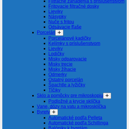
Filtračné zariadenia s príslušenstvom
Fritovacie filtračné dosky
Lieviky
Násypky
Nuče s fritou
Odsávacie fľaše
Porcelán
Porcelánové kadičky
Kelímky s príslušenstvom
Lieviky
Lodičky
Misky odparovacie
Misky trecie
Misky žíhacie
Odmerky
Ostatný porcelán
Špachtle a lyžičky
Tĺčiky
Sklo a pomôcky pre mikroskopiu
Podložné a krycie sklíčka
Vane, dózy na vatu a mikrosklíčka
Byrety
Automatické podľa Pelleta
Automatické podľa Schillinga
Balóniky k byretám