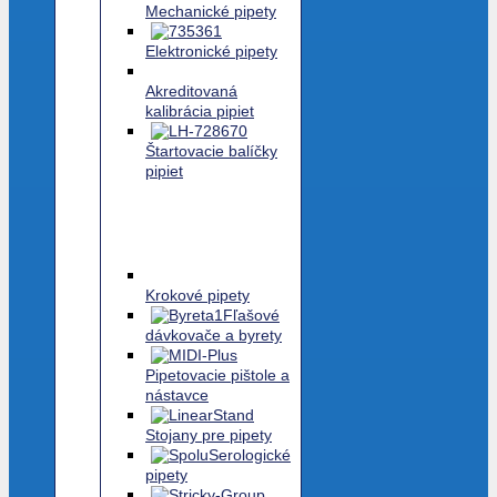
Mechanické pipety
Elektronické pipety
Akreditovaná
kalibrácia pipiet
Štartovacie balíčky
pipiet
Krokové pipety
Fľašové
dávkovače a byrety
Pipetovacie pištole a
nástavce
Stojany pre pipety
Serologické
pipety