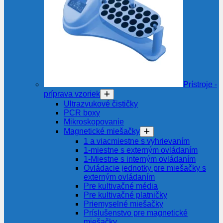
Prístroje -
príprava vzoriek
Ultrazvukové čističky
PCR boxy
Mikroskopovanie
Magnetické miešačky
1 a viacmiestne s vyhrievaním
1-miestne s externým ovládaním
1-Miestne s interným ovládaním
Ovládacie jednotky pre miešačky s
externým ovládaním
Pre kultivačné média
Pre kultivačné platničky
Priemyselné miešačky
Príslušenstvo pre magnetické
miešačky