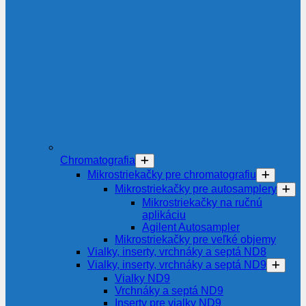
Chromatografia
Mikrostriekačky pre chromatografiu
Mikrostriekačky pre autosamplery
Mikrostriekačky na ručnú
aplikáciu
Agilent Autosampler
Mikrostriekačky pre veľké objemy
Vialky, inserty, vrchnáky a septá ND8
Vialky, inserty, vrchnáky a septá ND9
Vialky ND9
Vrchnáky a septá ND9
Inserty pre vialky ND9