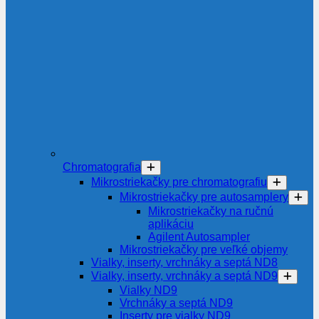
Chromatografia
Mikrostriekačky pre chromatografiu
Mikrostriekačky pre autosamplery
Mikrostriekačky na ručnú
aplikáciu
Agilent Autosampler
Mikrostriekačky pre veľké objemy
Vialky, inserty, vrchnáky a septá ND8
Vialky, inserty, vrchnáky a septá ND9
Vialky ND9
Vrchnáky a septá ND9
Inserty pre vialky ND9