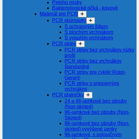
Petriho misky
Bakteriologické očká - kovové
Materiál pre PCR
PCR skúmavky
S ochranným štítom
S plochým vrchnákom
S vypulým vrchnákom
PCR strípy
PCR strípy bez vrchnákov nízky
profil
PCR strípy bez vrchnákov
štandardné
PCR strípy pre cyklér Rotor-
Gene®
PCR strípy s pripojenými
vrchnákmi
PCR platničky
24 a 48-jamkové bez obruby
(Non-skirted)
96-jamkové bez obruby (Non-
Skirted)
96-jamkové bez obruby (Non-
skirted) vyvýšené jamky
96-jamkové, s polovičným