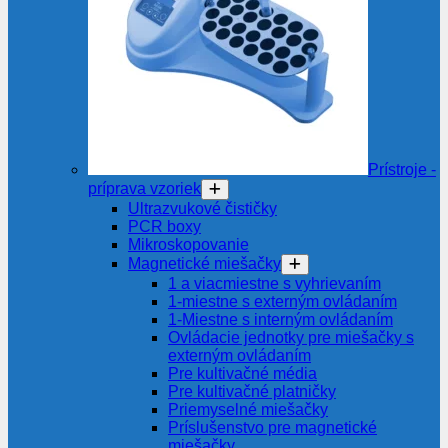
Prístroje -
príprava vzoriek
Ultrazvukové čističky
PCR boxy
Mikroskopovanie
Magnetické miešačky
1 a viacmiestne s vyhrievaním
1-miestne s externým ovládaním
1-Miestne s interným ovládaním
Ovládacie jednotky pre miešačky s
externým ovládaním
Pre kultivačné média
Pre kultivačné platničky
Priemyselné miešačky
Príslušenstvo pre magnetické
miešačky