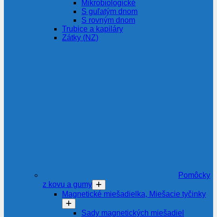
Mikrobiologické
S guľatým dnom
S rovným dnom
Trubice a kapiláry
Zátky (NZ)
Pomôcky
z kovu a gumy
Magnetické miešadielka, Miešacie tyčinky
Sady magnetických miešadiel