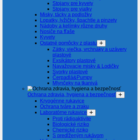
Stojany pre kyvety
Stojany pre vialky
Misky, tácky a podložky
Lopatky, lyžičky, špachtle a pinzety
Nádoby a kelímky rôzne druhy
Nosiče na fľaše
Kyvety
Ostatné pomôcky z plastu
Zátky, viečka, vrchnáky a uzávery
plastové
Exsikátory plastové
Navažovacie misky & Lodičky
Svorky plastové
Čerpadlá&Pumpy
Mlynčeky na tkanivá
Ochrana zdravia, hygiena a bezpečnosť
Kryogénne rukavice
Ochrana tváre a zraku
Laboratórne rukavice
Proti rádioaktivite
Biologické riziko
Chemické riziko
S predĺženým rukávom