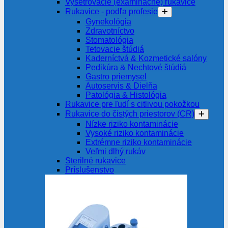
Vyšetrovacie (examinačné) rukavice
Rukavice - podľa profesie
Gynekológia
Zdravotníctvo
Stomatológia
Tetovacie štúdiá
Kaderníctvá & Kozmetické salóny
Pedikúra & Nechtové štúdiá
Gastro priemysel
Autoservis & Dielňa
Patológia & Histológia
Rukavice pre ľudí s citlivou pokožkou
Rukavice do čistých priestorov (CR)
Nízke riziko kontaminácie
Vysoké riziko kontaminácie
Extrémne riziko kontaminácie
Veľmi dlhý rukáv
Sterilné rukavice
Príslušenstvo