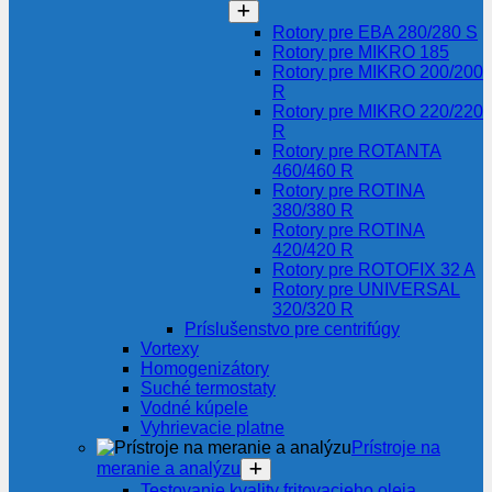
Rotory pre EBA 280/280 S
Rotory pre MIKRO 185
Rotory pre MIKRO 200/200
R
Rotory pre MIKRO 220/220
R
Rotory pre ROTANTA
460/460 R
Rotory pre ROTINA
380/380 R
Rotory pre ROTINA
420/420 R
Rotory pre ROTOFIX 32 A
Rotory pre UNIVERSAL
320/320 R
Príslušenstvo pre centrifúgy
Vortexy
Homogenizátory
Suché termostaty
Vodné kúpele
Vyhrievacie platne
Prístroje na
meranie a analýzu
Testovanie kvality fritovacieho oleja