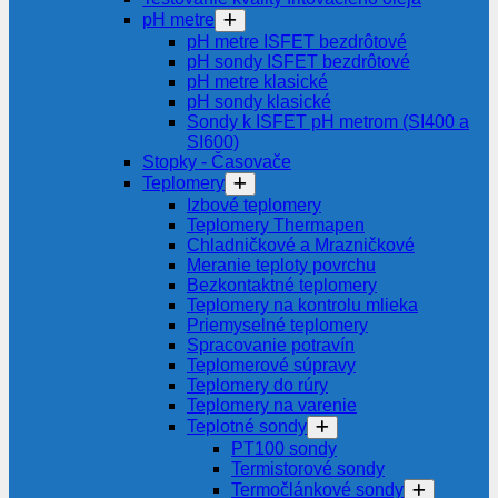
pH metre
pH metre ISFET bezdrôtové
pH sondy ISFET bezdrôtové
pH metre klasické
pH sondy klasické
Sondy k ISFET pH metrom (SI400 a
SI600)
Stopky - Časovače
Teplomery
Izbové teplomery
Teplomery Thermapen
Chladničkové a Mrazničkové
Meranie teploty povrchu
Bezkontaktné teplomery
Teplomery na kontrolu mlieka
Priemyselné teplomery
Spracovanie potravín
Teplomerové súpravy
Teplomery do rúry
Teplomery na varenie
Teplotné sondy
PT100 sondy
Termistorové sondy
Termočlánkové sondy