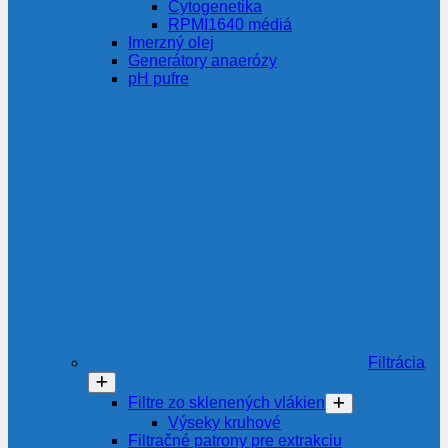
Cytogenetika
RPMI1640 médiá
Imerzný olej
Generátory anaerózy
pH pufre
Filtrácia
Filtre zo sklenených vlákien
Výseky kruhové
Filtračné patrony pre extrakciu