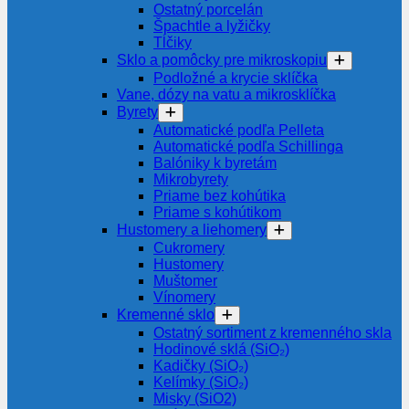
Ostatný porcelán
Špachtle a lyžičky
Tĺčiky
Sklo a pomôcky pre mikroskopiu
Podložné a krycie sklíčka
Vane, dózy na vatu a mikrosklíčka
Byrety
Automatické podľa Pelleta
Automatické podľa Schillinga
Balóniky k byretám
Mikrobyrety
Priame bez kohútika
Priame s kohútikom
Hustomery a liehomery
Cukromery
Hustomery
Muštomer
Vínomery
Kremenné sklo
Ostatný sortiment z kremenného skla
Hodinové sklá (SiO₂)
Kadičky (SiO₂)
Kelímky (SiO₂)
Misky (SiO2)