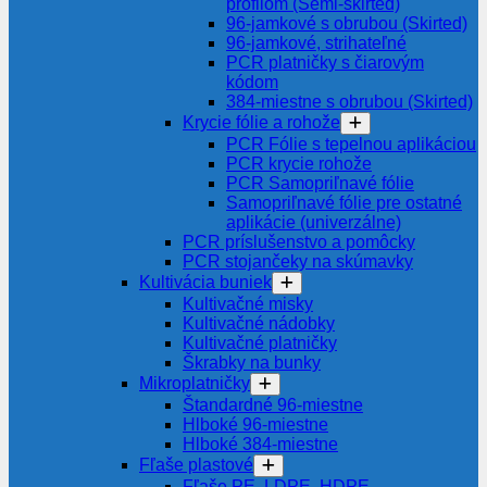
profilom (Semi-skirted)
96-jamkové s obrubou (Skirted)
96-jamkové, strihateľné
PCR platničky s čiarovým
kódom
384-miestne s obrubou (Skirted)
Krycie fólie a rohože
PCR Fólie s tepelnou aplikáciou
PCR krycie rohože
PCR Samopriľnavé fólie
Samopriľnavé fólie pre ostatné
aplikácie (univerzálne)
PCR príslušenstvo a pomôcky
PCR stojančeky na skúmavky
Kultivácia buniek
Kultivačné misky
Kultivačné nádobky
Kultivačné platničky
Škrabky na bunky
Mikroplatničky
Štandardné 96-miestne
Hlboké 96-miestne
Hlboké 384-miestne
Fľaše plastové
Fľaše PE, LDPE, HDPE