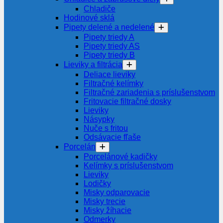
Chladiče
Hodinové sklá
Pipety delené a nedelené
Pipety triedy A
Pipety triedy AS
Pipety triedy B
Lieviky a filtrácia
Deliace lieviky
Filtračné kelímky
Filtračné zariadenia s príslušenstvom
Fritovacie filtračné dosky
Lieviky
Násypky
Nuče s fritou
Odsávacie fľaše
Porcelán
Porcelánové kadičky
Kelímky s príslušenstvom
Lieviky
Lodičky
Misky odparovacie
Misky trecie
Misky žíhacie
Odmerky