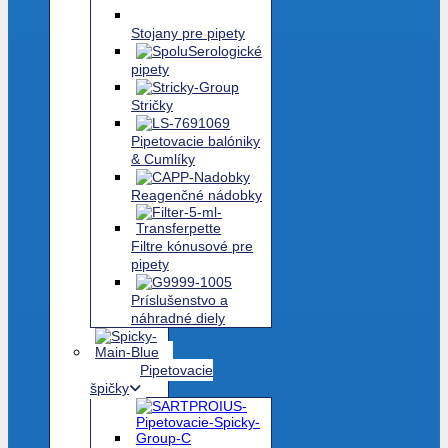
Stojany pre pipety
Serologické
pipety
Stričky
Pipetovacie balóniky
& Cumlíky
Reagenčné nádobky
Filtre kónusové pre
pipety
Príslušenstvo a
náhradné diely
Pipetovacie
špičky