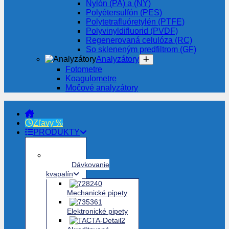
Nylón (PA) a (NY)
Polyétersulfón (PES)
Polytetrafluóretylén (PTFE)
Polyvinyldifluorid (PVDF)
Regenerovaná celulóza (RC)
So skleneným predfiltrom (GF)
Analyzátory
Fotometre
Koagulometre
Močové analyzátory
Zľavy %
PRODUKTY
Dávkovanie
kvapalín
Mechanické pipety
Elektronické pipety