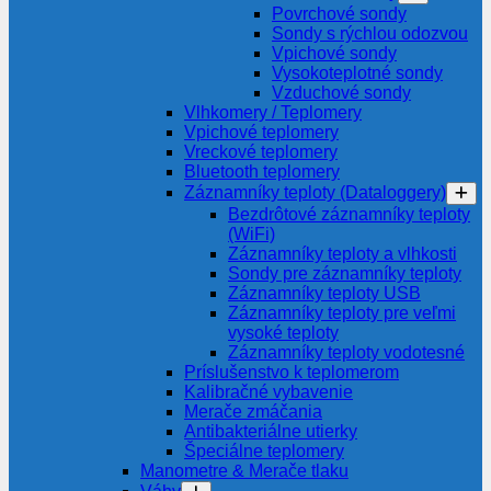
Povrchové sondy
Sondy s rýchlou odozvou
Vpichové sondy
Vysokoteplotné sondy
Vzduchové sondy
Vlhkomery / Teplomery
Vpichové teplomery
Vreckové teplomery
Bluetooth teplomery
Záznamníky teploty (Dataloggery)
Bezdrôtové záznamníky teploty
(WiFi)
Záznamníky teploty a vlhkosti
Sondy pre záznamníky teploty
Záznamníky teploty USB
Záznamníky teploty pre veľmi
vysoké teploty
Záznamníky teploty vodotesné
Príslušenstvo k teplomerom
Kalibračné vybavenie
Merače zmáčania
Antibakteriálne utierky
Špeciálne teplomery
Manometre & Merače tlaku