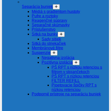
Separácia buniek
Médiá s gradientom hustoty
Pufre a roztoky
Reagenčné súpravy
Separačné skúmavky
Príslušenstvo
Sitká na bunky
Sady sitiek
Sitká do striekačiek
Membránové filtre
Suspenzie
Negatívna izolácia
Pozitívna izolácia
PŠ RPT s nízkou retenciou s
filtrom v stojančekoch
PŠ RPT s nízkou retenciou
FILTER REFILL
Pipetovacie špičky RPT s
nízkou retenciou
Podporné prístroje na separáciu buniek