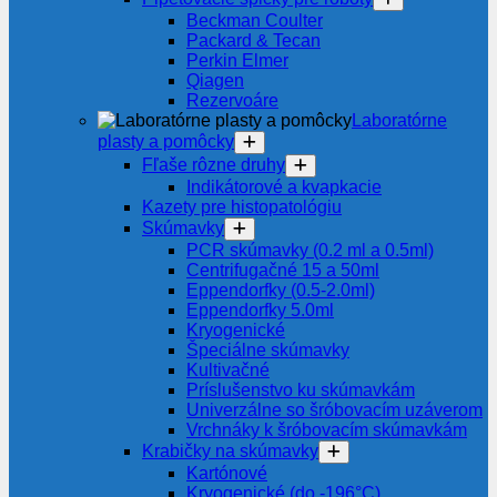
Beckman Coulter
Packard & Tecan
Perkin Elmer
Qiagen
Rezervoáre
Laboratórne
plasty a pomôcky
Fľaše rôzne druhy
Indikátorové a kvapkacie
Kazety pre histopatológiu
Skúmavky
PCR skúmavky (0.2 ml a 0.5ml)
Centrifugačné 15 a 50ml
Eppendorfky (0.5-2.0ml)
Eppendorfky 5.0ml
Kryogenické
Špeciálne skúmavky
Kultivačné
Príslušenstvo ku skúmavkám
Univerzálne so šróbovacím uzáverom
Vrchnáky k šróbovacím skúmavkám
Krabičky na skúmavky
Kartónové
Kryogenické (do -196°C)