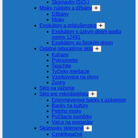
Skúmavky (SiO₂)
Misky, nádoby a džbány
Džbány
Misky
Exsikátory a príslušenstvo
Exsikátory s úzkym dnom podľa
normy 12491
Exsikátory so širokým dnom
Ostatné laboratórne sklo
Kahany
Pyknometre
Špachtle
Tyčinky miešacie
Vzorkovnice na plyny
Zvony
Sklo na váženie
Sklo pre mikrobiológiu
Erlenmeyerove banky s uzáverom
Banky na kultúry
Petriho misky
Počítacie komôrky
Valce na preparáty
Skúmavky sklenené
Centrifugačné