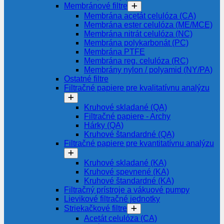
Membránové filtre
Membrána acetát celulóza (CA)
Membrána ester celulóza (ME/MCE)
Membrána nitrát celulóza (NC)
Membrána polykarbonát (PC)
Membrána PTFE
Membrána reg. celulóza (RC)
Membrány nylon / polyamid (NY/PA)
Ostatné filtre
Filtračné papiere pre kvalitatívnu analýzu
Kruhové skladané (QA)
Filtračné papiere - Archy
Hárky (QA)
Kruhové štandardné (QA)
Filtračné papiere pre kvantitatívnu analýzu
Kruhové skladané (KA)
Kruhové spevnené (KA)
Kruhové štandardné (KA)
Filtračný prístroje a vákuové pumpy
Lievikové filtračné jednotky
Striekačkové filtre
Acetát celulóza (CA)