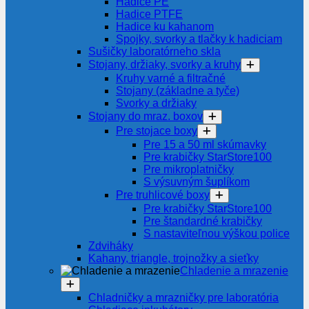
Hadice PE
Hadice PTFE
Hadice ku kahanom
Spojky, svorky a tlačky k hadiciam
Sušičky laboratórneho skla
Stojany, držiaky, svorky a kruhy
Kruhy varné a filtračné
Stojany (základne a tyče)
Svorky a držiaky
Stojany do mraz. boxov
Pre stojace boxy
Pre 15 a 50 ml skúmavky
Pre krabičky StarStore100
Pre mikroplatničky
S výsuvným šuplíkom
Pre truhlicové boxy
Pre krabičky StarStore100
Pre štandardné krabičky
S nastaviteľnou výškou police
Zdviháky
Kahany, triangle, trojnožky a sieťky
Chladenie a mrazenie
Chladničky a mrazničky pre laboratória