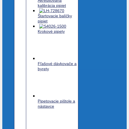
Akreditovaná
kalibrácia pipiet
Štartovacie balíčky
pipiet
Krokové pipety
Fľašové dávkovače a
byrety
Pipetovacie pištole a
nástavce