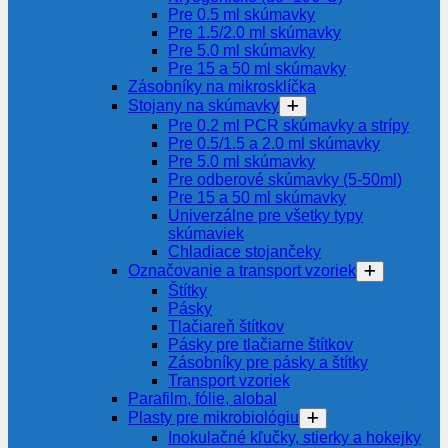
Pre 0.5 ml skúmavky
Pre 1.5/2.0 ml skúmavky
Pre 5.0 ml skúmavky
Pre 15 a 50 ml skúmavky
Zásobníky na mikrosklíčka
Stojany na skúmavky
Pre 0.2 ml PCR skúmavky a strípy
Pre 0.5/1.5 a 2.0 ml skúmavky
Pre 5.0 ml skúmavky
Pre odberové skúmavky (5-50ml)
Pre 15 a 50 ml skúmavky
Univerzálne pre všetky typy
skúmaviek
Chladiace stojančeky
Označovanie a transport vzoriek
Štítky
Pásky
Tlačiareň štítkov
Pásky pre tlačiarne štítkov
Zásobníky pre pásky a štítky
Transport vzoriek
Parafilm, fólie, alobal
Plasty pre mikrobiológiu
Inokulačné kľučky, stierky a hokejky