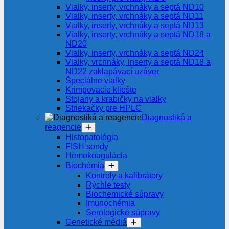
Vialky, inserty, vrchnáky a septá ND10
Vialky, inserty, vrchnáky a septá ND11
Vialky, inserty, vrchnáky a septá ND13
Vialky, inserty, vrchnáky a septá ND18 a
ND20
Vialky, inserty, vrchnáky a septá ND24
Vialky, vrchnáky, inserty a septá ND18 a
ND22 zaklapávací uzáver
Špeciálne vialky
Krimpovacie kliešte
Stojany a krabičky na vialky
Striekačky pre HPLC
Diagnostiká a
reagencie
Histopatológia
FISH sondy
Hemokoagulácia
Biochémia
Kontroly a kalibrátory
Rýchle testy
Biochemické súpravy
Imunochémia
Serologické súpravy
Genetické médiá