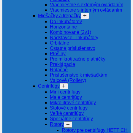
Viacmiestne s externým ovládaním
Viacmiestne s interným ovládaním
Miešačky a trepačky
Do inkubátorov
Horizontálne
Kombinované (2v1)
Nádstavce - Inkubátory
Orbitálne
Ostatné príslušenstvo
Plošiny
Pre mikrotitračné platničky
Preklápacie
Rotačné
Príslušenstvo k miešačkám
Valcové (Rollery)
Centrifúgy
Mini centrifúgy
Malé centrifúgy
Mikrolitrové centrifúgy
Stolové centrifúgy
Veľké centrifúgy
Špeciálne centrifúgy
Rotory
Rotory pre centrifúgy HETTICH