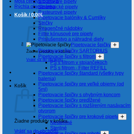
Moja cenová ponuka
Stojany pre pipety
Rýchla objednávka
Serologické pipety
Pasteurové pipety
Košík /
0.00
€
Pipetovacie balóniky & Cumlíky
Stričky
Reagenčné nádobky
Filtre kónusové pre pipety
Príslušenstvo a náhradné diely
Pipetovacie špičky
Pipetovacie špičky SARTORIUS
Žiadne produkty v košíku.
Pipetovacie špičky s filtrom
Vrátiť sa do obchodu
PŠ s filtrom v stojančekoch
PŠ s filtrom - Filter REFILL
Pipetovacie špičky štandard (všetky typy
balenia)
Pipetovacie špičky pre veľké objemy (od
Košík
5ml)
Pipetovacie špičky s ohybným koncom
Pipetovacie špičky predĺžené
Pipetovacie špičky s rozšíreným nasávacím
otvorom
Pipetovacie špičky pre krokové pipety
Žiadne produkty v košíku.
Nesterilné
Sterilné
Vrátiť sa do obchodu
Pipetovacie špičky pre roboty