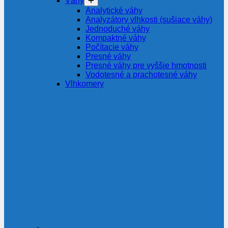
Váhy
Analytické váhy
Analyzátory vlhkosti (sušiace váhy)
Jednoduché váhy
Kompaktné váhy
Počítacie váhy
Presné váhy
Presné váhy pre vyššie hmotnosti
Vodotesné a prachotesné váhy
Vlhkomery