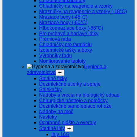
Chladiace inkubátory
Chladničky na reagencie a vzorky
Mrazničky na reagencie a vzorky (-18°C)
Mraziace boxy (-45°C)
Mraziace boxy (-60°C)
Hlbokomraziace boxy (-86°C)
Pre prchavé a horľavé látky
Prémiová rada
Chladničky pre farmáciu
Izotermické tašky a boxy
Výrobníky ľadu
Monitorovanie teploty
Hygiena a
zdravotníctvo
Sterilné fixky
Dezinfekčné utierky a spreje
Striekačky
Nádoby a vrecia na biologický odpad
Chirurgické nástroje a pomôcky
Dezinfekčné samolepiace rohože
Nádoby na moč
Návleky
Ochranné plášte a overaly
Sterilné ihly
Ihly 16G