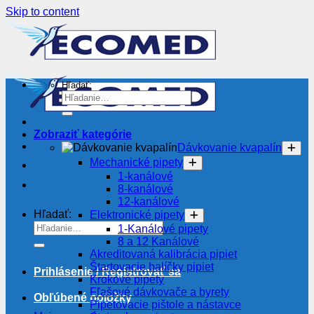
Skip to content
Hľadať:
Zobraziť kategórie
Dávkovanie kvapalín
Mechanické pipety
1-kanálové
8-kanálové
12-kanálové
Hľadať:
Elektronické pipety
1-Kanálové pipety
8 a 12 Kanálové
Akreditovaná kalibrácia pipiet
Štartovacie balíčky pipiet
Prihlásenie / Registrovať sa
Krokové pipety
Fľašové dávkovače a byrety
Obľúbené položky
Pipetovacie pištole a nástavce