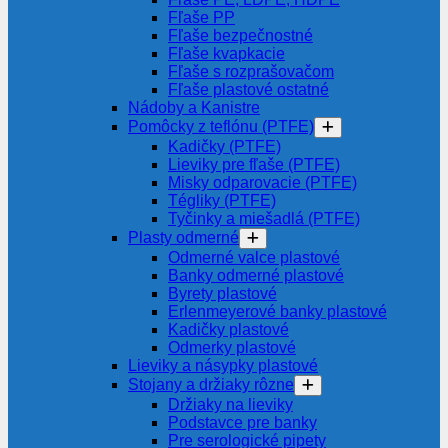
Fľaše PP
Fľaše bezpečnostné
Fľaše kvapkacie
Fľaše s rozprašovačom
Fľaše plastové ostatné
Nádoby a Kanistre
Pomôcky z teflónu (PTFE)
Kadičky (PTFE)
Lieviky pre fľaše (PTFE)
Misky odparovacie (PTFE)
Tégliky (PTFE)
Tyčinky a miešadlá (PTFE)
Plasty odmerné
Odmerné valce plastové
Banky odmerné plastové
Byrety plastové
Erlenmeyerové banky plastové
Kadičky plastové
Odmerky plastové
Lieviky a násypky plastové
Stojany a držiaky rôzne
Držiaky na lieviky
Podstavce pre banky
Pre serologické pipety