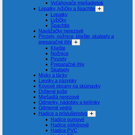
Vyťahovače miešadielok
Lopatky, lyžičky a špachtle
Lopatky
Lyžičky
Špachtle
Navážačky nerezové
Pinzety, nožnice, kliešte, skalpely a
preparačné ihly
Kliešte
Nožnice
Pinzety
Preparačné ihly
Skalpely
Misky a tácky
Lieviky a násypky
Kovové stojany na skúmavky
Drôtené koše
Miešadlá nerezové
Odmerky, nádobky a kelímky
Odmerné vedrá
Hadice a príslušenstvo
Hadice gumové
Hadice silikónové
Hadice PVC