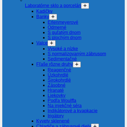
Laboratórne sklo a porcelán
Kadičky
Banky
Erlenmeyerové
Odmerné
S guľatým dnom
S plochým dnom
Valce
Vysoké a nízke
S normalizovaným zábrusom
Sedimentačné
Fľaše rôzne druhy
Reagenčné
Úzkohrdlé
Širokohrdlé
Zásobné
Hranaté
Liekovky
Podľa Woulffa
Na injekčné séra
Indikátorové a kvapkacie
Irigátory
Kyvety sklenené
Chladiče a zábrusové diely