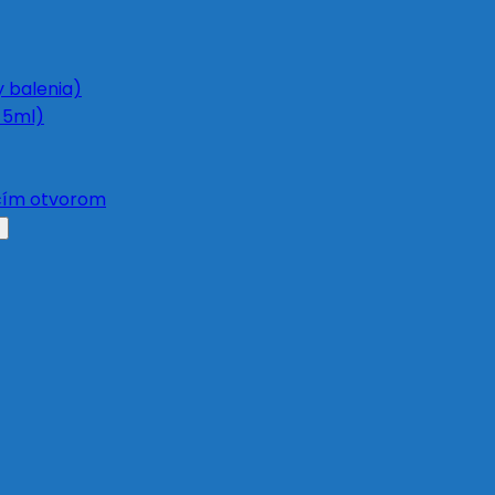
y balenia)
 5ml)
acím otvorom