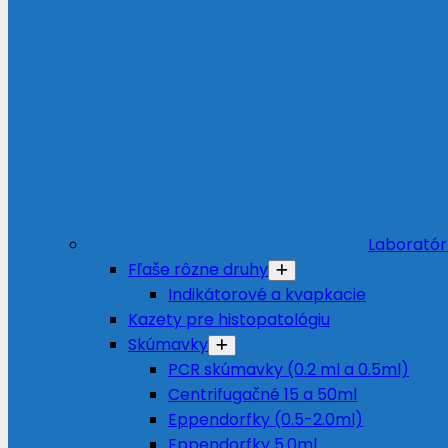
Laboratór
Fľaše rôzne druhy
Indikátorové a kvapkacie
Kazety pre histopatológiu
Skúmavky
PCR skúmavky (0.2 ml a 0.5ml)
Centrifugačné 15 a 50ml
Eppendorfky (0.5-2.0ml)
Eppendorfky 5.0ml