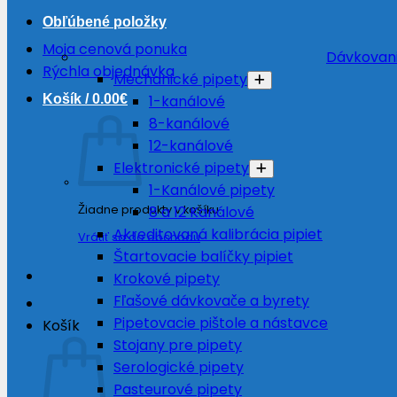
Obľúbené položky
Moja cenová ponuka
Dávkovani
Rýchla objednávka
Mechanické pipety
Košík /
0.00
€
1-kanálové
8-kanálové
12-kanálové
Elektronické pipety
1-Kanálové pipety
Žiadne produkty v košíku.
8 a 12 Kanálové
Akreditovaná kalibrácia pipiet
Vrátiť sa do obchodu
Štartovacie balíčky pipiet
Krokové pipety
Fľašové dávkovače a byrety
Pipetovacie pištole a nástavce
Košík
Stojany pre pipety
Serologické pipety
Pasteurové pipety