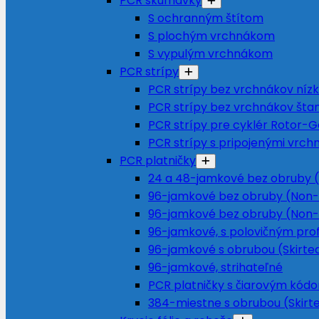
PCR skúmavky
S ochranným štítom
S plochým vrchnákom
S vypulým vrchnákom
PCR strípy
PCR strípy bez vrchnákov nízky
PCR strípy bez vrchnákov šta
PCR strípy pre cyklér Rotor-
PCR strípy s pripojenými vrch
PCR platničky
24 a 48-jamkové bez obruby (
96-jamkové bez obruby (Non-
96-jamkové bez obruby (Non-
96-jamkové, s polovičným prof
96-jamkové s obrubou (Skirte
96-jamkové, strihateľné
PCR platničky s čiarovým kód
384-miestne s obrubou (Skirt