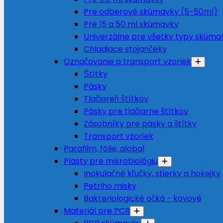
Pre odberové skúmavky (5-50ml)
Pre 15 a 50 ml skúmavky
Univerzálne pre všetky typy skúma
Chladiace stojančeky
Označovanie a transport vzoriek
Štítky
Pásky
Tlačiareň štítkov
Pásky pre tlačiarne štítkov
Zásobníky pre pásky a štítky
Transport vzoriek
Parafilm, fólie, alobal
Plasty pre mikrobiológiu
Inokulačné kľučky, stierky a hokejky
Petriho misky
Bakteriologické očká - kovové
Materiál pre PCR