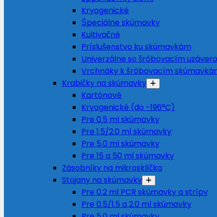
Kryogenické
Špeciálne skúmavky
Kultivačné
Príslušenstvo ku skúmavkám
Univerzálne so šróbovacím uzáver
Vrchnáky k šróbovacím skúmavká
Krabičky na skúmavky
Kartónové
Kryogenické (do -196°C)
Pre 0.5 ml skúmavky
Pre 1.5/2.0 ml skúmavky
Pre 5.0 ml skúmavky
Pre 15 a 50 ml skúmavky
Zásobníky na mikrosklíčka
Stojany na skúmavky
Pre 0.2 ml PCR skúmavky a strípy
Pre 0.5/1.5 a 2.0 ml skúmavky
Pre 5.0 ml skúmavky