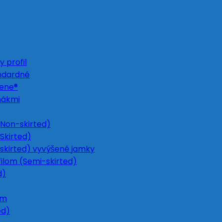
 profil
ndardné
Gene®
nákmi
Non-skirted)
Skirted)
skirted) vyvýšené jamky
ilom (Semi-skirted)
d)
om
ed)