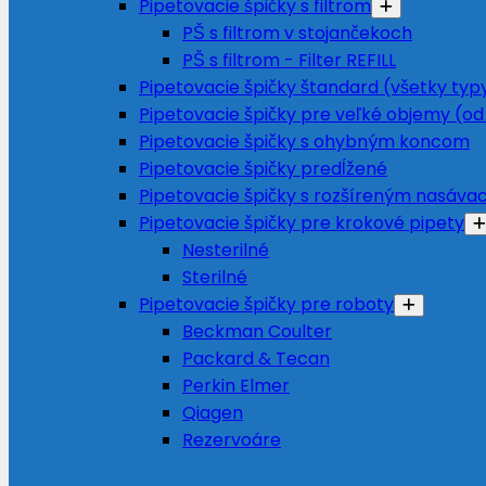
Pipetovacie špičky s filtrom
PŠ s filtrom v stojančekoch
PŠ s filtrom - Filter REFILL
Pipetovacie špičky štandard (všetky typ
Pipetovacie špičky pre veľké objemy (od
Pipetovacie špičky s ohybným koncom
Pipetovacie špičky predĺžené
Pipetovacie špičky s rozšíreným nasáv
Pipetovacie špičky pre krokové pipety
Nesterilné
Sterilné
Pipetovacie špičky pre roboty
Beckman Coulter
Packard & Tecan
Perkin Elmer
Qiagen
Rezervoáre