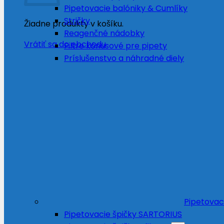
Pipetovacie balóniky & Cumlíky
Stričky
Žiadne produkty v košíku.
Reagenčné nádobky
Vrátiť sa do obchodu
Filtre kónusové pre pipety
Príslušenstvo a náhradné diely
Pipetovac
Pipetovacie špičky SARTORIUS