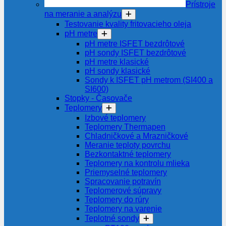
Prístroje
na meranie a analýzu
Testovanie kvality fritovacieho oleja
pH metre
pH metre ISFET bezdrôtové
pH sondy ISFET bezdrôtové
pH metre klasické
pH sondy klasické
Sondy k ISFET pH metrom (SI400 a
SI600)
Stopky - Časovače
Teplomery
Izbové teplomery
Teplomery Thermapen
Chladničkové a Mrazničkové
Meranie teploty povrchu
Bezkontaktné teplomery
Teplomery na kontrolu mlieka
Priemyselné teplomery
Spracovanie potravín
Teplomerové súpravy
Teplomery do rúry
Teplomery na varenie
Teplotné sondy