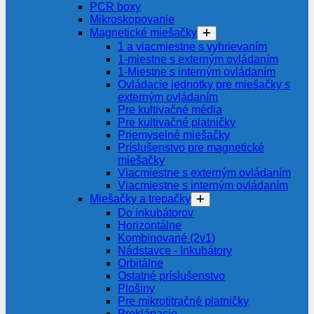
PCR boxy
Mikroskopovanie
Magnetické miešačky
1 a viacmiestne s vyhrievaním
1-miestne s externým ovládaním
1-Miestne s interným ovládaním
Ovládacie jednotky pre miešačky s
externým ovládaním
Pre kultivačné média
Pre kultivačné platničky
Priemyselné miešačky
Príslušenstvo pre magnetické
miešačky
Viacmiestne s externým ovládaním
Viacmiestne s interným ovládaním
Miešačky a trepačky
Do inkubátorov
Horizontálne
Kombinované (2v1)
Nádstavce - Inkubátory
Orbitálne
Ostatné príslušenstvo
Plošiny
Pre mikrotitračné platničky
Preklápacie