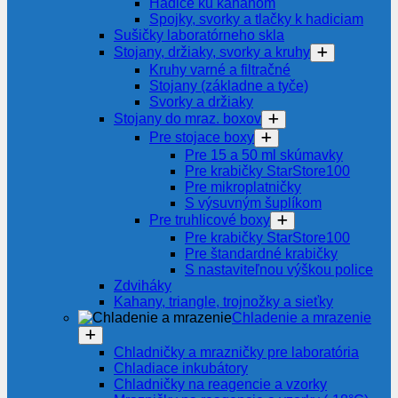
Hadice ku kahanom
Spojky, svorky a tlačky k hadiciam
Sušičky laboratórneho skla
Stojany, držiaky, svorky a kruhy
Kruhy varné a filtračné
Stojany (základne a tyče)
Svorky a držiaky
Stojany do mraz. boxov
Pre stojace boxy
Pre 15 a 50 ml skúmavky
Pre krabičky StarStore100
Pre mikroplatničky
S výsuvným šuplíkom
Pre truhlicové boxy
Pre krabičky StarStore100
Pre štandardné krabičky
S nastaviteľnou výškou police
Zdviháky
Kahany, triangle, trojnožky a sieťky
Chladenie a mrazenie
Chladničky a mrazničky pre laboratória
Chladiace inkubátory
Chladničky na reagencie a vzorky