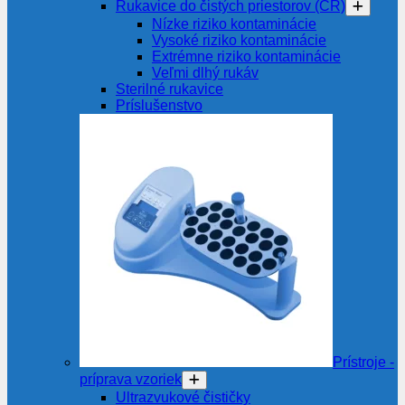
Rukavice do čistých priestorov (CR)
Nízke riziko kontaminácie
Vysoké riziko kontaminácie
Extrémne riziko kontaminácie
Veľmi dlhý rukáv
Sterilné rukavice
Príslušenstvo
Prístroje -
príprava vzoriek
Ultrazvukové čističky