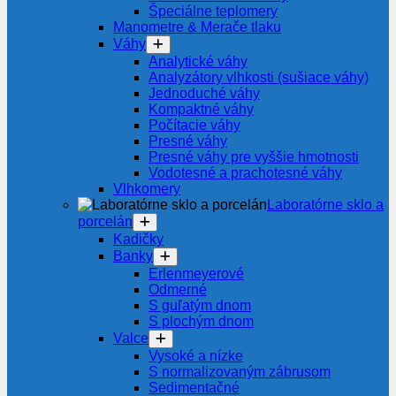
Špeciálne teplomery
Manometre & Merače tlaku
Váhy
Analytické váhy
Analyzátory vlhkosti (sušiace váhy)
Jednoduché váhy
Kompaktné váhy
Počítacie váhy
Presné váhy
Presné váhy pre vyššie hmotnosti
Vodotesné a prachotesné váhy
Vlhkomery
Laboratórne sklo a
porcelán
Kadičky
Banky
Erlenmeyerové
Odmerné
S guľatým dnom
S plochým dnom
Valce
Vysoké a nízke
S normalizovaným zábrusom
Sedimentačné