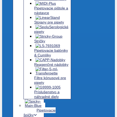
Pipetovacie pištole a
nástavce
Stojany pre pipety
Serologické
pipety
Stričky
Pipetovacie balóniky
& Cumlíky
Reagenčné nádobky
Filtre kónusové pre
pipety
Príslušenstvo a
náhradné diely
Pipetovacie
špičky