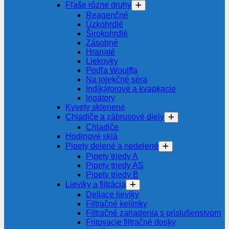
Fľaše rôzne druhy
Reagenčné
Úzkohrdlé
Širokohrdlé
Zásobné
Hranaté
Liekovky
Podľa Woulffa
Na injekčné séra
Indikátorové a kvapkacie
Irigátory
Kyvety sklenené
Chladiče a zábrusové diely
Chladiče
Hodinové sklá
Pipety delené a nedelené
Pipety triedy A
Pipety triedy AS
Pipety triedy B
Lieviky a filtrácia
Deliace lieviky
Filtračné kelímky
Filtračné zariadenia s príslušenstvom
Fritovacie filtračné dosky