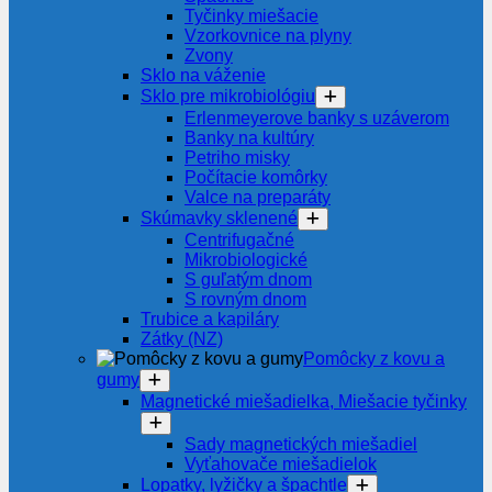
Tyčinky miešacie
Vzorkovnice na plyny
Zvony
Sklo na váženie
Sklo pre mikrobiológiu
Erlenmeyerove banky s uzáverom
Banky na kultúry
Petriho misky
Počítacie komôrky
Valce na preparáty
Skúmavky sklenené
Centrifugačné
Mikrobiologické
S guľatým dnom
S rovným dnom
Trubice a kapiláry
Zátky (NZ)
Pomôcky z kovu a
gumy
Magnetické miešadielka, Miešacie tyčinky
Sady magnetických miešadiel
Vyťahovače miešadielok
Lopatky, lyžičky a špachtle