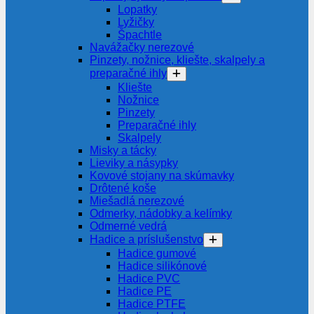
Lopatky
Lyžičky
Špachtle
Navážačky nerezové
Pinzety, nožnice, kliešte, skalpely a
preparačné ihly
Kliešte
Nožnice
Pinzety
Preparačné ihly
Skalpely
Misky a tácky
Lieviky a násypky
Kovové stojany na skúmavky
Drôtené koše
Miešadlá nerezové
Odmerky, nádobky a kelímky
Odmerné vedrá
Hadice a príslušenstvo
Hadice gumové
Hadice silikónové
Hadice PVC
Hadice PE
Hadice PTFE