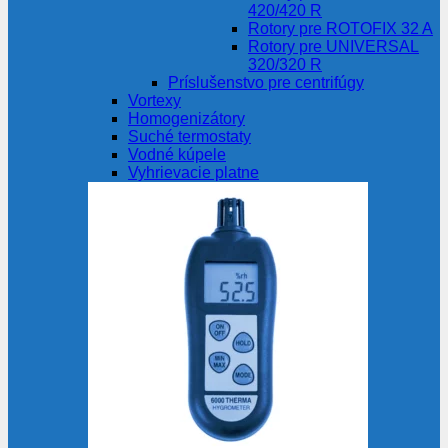
420/420 R
Rotory pre ROTOFIX 32 A
Rotory pre UNIVERSAL
320/320 R
Príslušenstvo pre centrifúgy
Vortexy
Homogenizátory
Suché termostaty
Vodné kúpele
Vyhrievacie platne