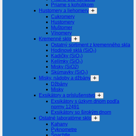
Priame s kohútikom
Hustomery a liehomery
Cukromery
Hustomery
Muštomer
Vínomery
Kremenné sklo
Ostatný sortiment z kremenného skla
Hodinové sklá (SiO₂)
Kadičky (SiO₂)
Kelímky (SiO₂)
Misky (SiO2)
Skúmavky (SiO₂)
Misky, nádoby a džbány
Džbány
Misky
Exsikátory a príslušenstvo
Exsikátory s úzkym dnom podľa
normy 12491
Exsikátory so širokým dnom
Ostatné laboratórne sklo
Kahany
Pyknometre
Špachtle