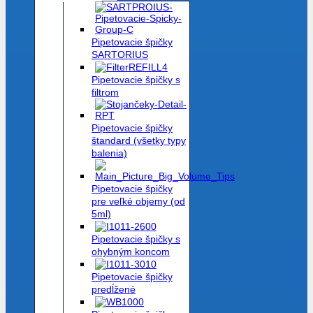
Pipetovacie špičky
SARTORIUS
Pipetovacie špičky s
filtrom
Pipetovacie špičky
štandard (všetky typy
balenia)
Pipetovacie špičky
pre veľké objemy (od
5ml)
Pipetovacie špičky s
ohybným koncom
Pipetovacie špičky
predĺžené