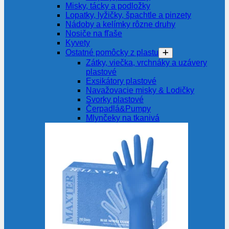
Misky, tácky a podložky
Lopatky, lyžičky, špachtle a pinzety
Nádoby a kelímky rôzne druhy
Nosiče na fľaše
Kyvety
Ostatné pomôcky z plastu
Zátky, viečka, vrchnáky a uzávery
plastové
Exsikátory plastové
Navažovacie misky & Lodičky
Svorky plastové
Čerpadlá&Pumpy
Mlynčeky na tkanivá