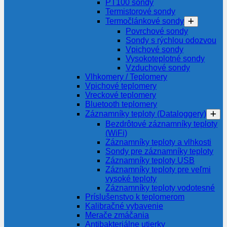
PT100 sondy
Termistorové sondy
Termočlánkové sondy
Povrchové sondy
Sondy s rýchlou odozvou
Vpichové sondy
Vysokoteplotné sondy
Vzduchové sondy
Vlhkomery / Teplomery
Vpichové teplomery
Vreckové teplomery
Bluetooth teplomery
Záznamníky teploty (Dataloggery)
Bezdrôtové záznamníky teploty
(WiFi)
Záznamníky teploty a vlhkosti
Sondy pre záznamníky teploty
Záznamníky teploty USB
Záznamníky teploty pre veľmi
vysoké teploty
Záznamníky teploty vodotesné
Príslušenstvo k teplomerom
Kalibračné vybavenie
Merače zmáčania
Antibakteriálne utierky