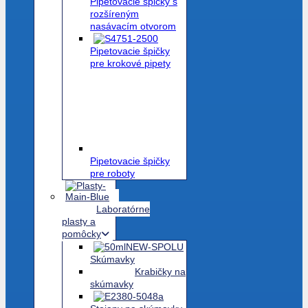
Pipetovacie špičky s
rozšíreným
nasávacím otvorom
Pipetovacie špičky
pre krokové pipety
Pipetovacie špičky
pre roboty
Laboratórne
plasty a
pomôcky
Skúmavky
Krabičky na
skúmavky