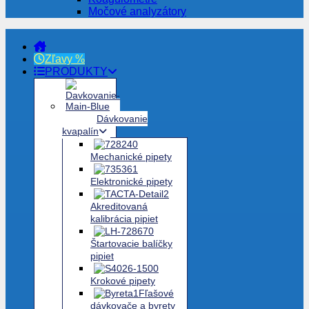
Močové analyzátory
Zľavy %
PRODUKTY
Dávkovanie
kvapalín
Mechanické pipety
Elektronické pipety
Akreditovaná
kalibrácia pipiet
Štartovacie balíčky
pipiet
Krokové pipety
Fľašové
dávkovače a byrety