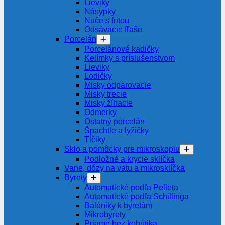
Lieviky
Násypky
Nuče s fritou
Odsávacie fľaše
Porcelán
Porcelánové kadičky
Kelímky s príslušenstvom
Lieviky
Lodičky
Misky odparovacie
Misky trecie
Misky žíhacie
Odmerky
Ostatný porcelán
Špachtle a lyžičky
Tĺčiky
Sklo a pomôcky pre mikroskopiu
Podložné a krycie sklíčka
Vane, dózy na vatu a mikrosklíčka
Byrety
Automatické podľa Pelleta
Automatické podľa Schillinga
Balóniky k byretám
Mikrobyrety
Priame bez kohútika