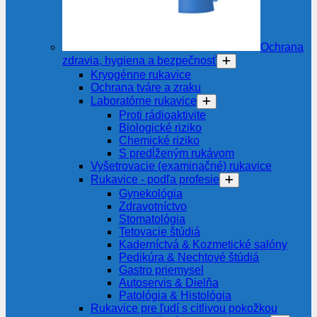
Ochrana
zdravia, hygiena a bezpečnosť
Kryogénne rukavice
Ochrana tváre a zraku
Laboratórne rukavice
Proti rádioaktivite
Biologické riziko
Chemické riziko
S predĺženým rukávom
Vyšetrovacie (examinačné) rukavice
Rukavice - podľa profesie
Gynekológia
Zdravotníctvo
Stomatológia
Tetovacie štúdiá
Kaderníctvá & Kozmetické salóny
Pedikúra & Nechtové štúdiá
Gastro priemysel
Autoservis & Dielňa
Patológia & Histológia
Rukavice pre ľudí s citlivou pokožkou