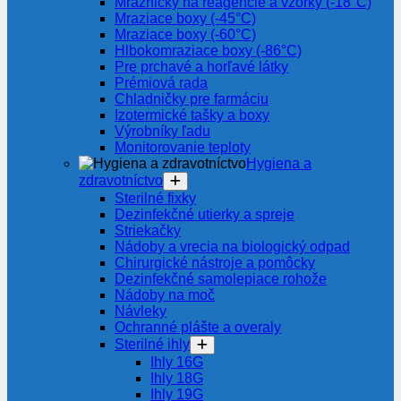
Mrazničky na reagencie a vzorky (-18°C)
Mraziace boxy (-45°C)
Mraziace boxy (-60°C)
Hlbokomraziace boxy (-86°C)
Pre prchavé a horľavé látky
Prémiová rada
Chladničky pre farmáciu
Izotermické tašky a boxy
Výrobníky ľadu
Monitorovanie teploty
Hygiena a
zdravotníctvo
Sterilné fixky
Dezinfekčné utierky a spreje
Striekačky
Nádoby a vrecia na biologický odpad
Chirurgické nástroje a pomôcky
Dezinfekčné samolepiace rohože
Nádoby na moč
Návleky
Ochranné plášte a overaly
Sterilné ihly
Ihly 16G
Ihly 18G
Ihly 19G