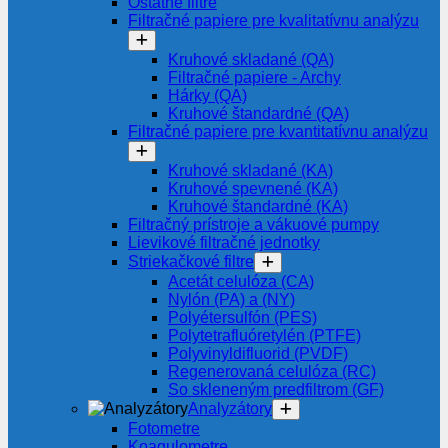
Ostatné filtre
Filtračné papiere pre kvalitatívnu analýzu
Kruhové skladané (QA)
Filtračné papiere - Archy
Hárky (QA)
Kruhové štandardné (QA)
Filtračné papiere pre kvantitatívnu analýzu
Kruhové skladané (KA)
Kruhové spevnené (KA)
Kruhové štandardné (KA)
Filtračný prístroje a vákuové pumpy
Lievikové filtračné jednotky
Striekačkové filtre
Acetát celulóza (CA)
Nylón (PA) a (NY)
Polyétersulfón (PES)
Polytetrafluóretylén (PTFE)
Polyvinyldifluorid (PVDF)
Regenerovaná celulóza (RC)
So skleneným predfiltrom (GF)
Analyzátory
Fotometre
Koagulometre