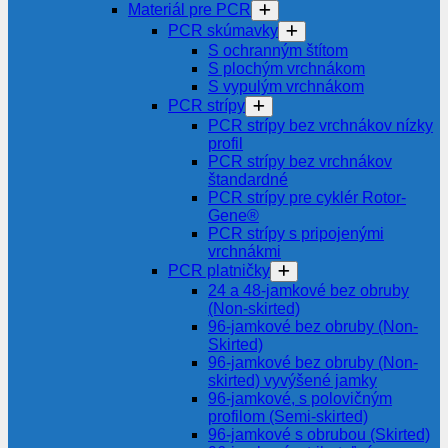
Materiál pre PCR
PCR skúmavky
S ochranným štítom
S plochým vrchnákom
S vypulým vrchnákom
PCR strípy
PCR strípy bez vrchnákov nízky
profil
PCR strípy bez vrchnákov
štandardné
PCR strípy pre cyklér Rotor-
Gene®
PCR strípy s pripojenými
vrchnákmi
PCR platničky
24 a 48-jamkové bez obruby
(Non-skirted)
96-jamkové bez obruby (Non-
Skirted)
96-jamkové bez obruby (Non-
skirted) vyvýšené jamky
96-jamkové, s polovičným
profilom (Semi-skirted)
96-jamkové s obrubou (Skirted)