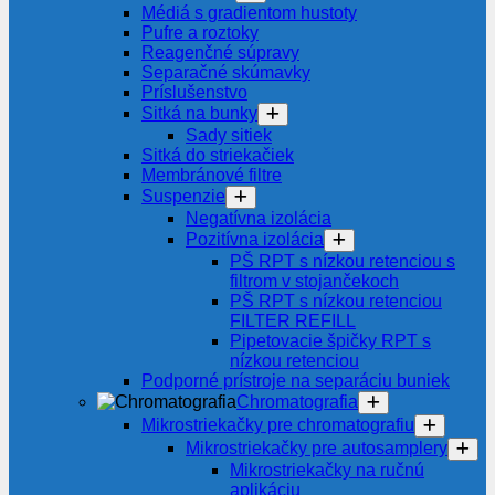
Médiá s gradientom hustoty
Pufre a roztoky
Reagenčné súpravy
Separačné skúmavky
Príslušenstvo
Sitká na bunky
Sady sitiek
Sitká do striekačiek
Membránové filtre
Suspenzie
Negatívna izolácia
Pozitívna izolácia
PŠ RPT s nízkou retenciou s
filtrom v stojančekoch
PŠ RPT s nízkou retenciou
FILTER REFILL
Pipetovacie špičky RPT s
nízkou retenciou
Podporné prístroje na separáciu buniek
Chromatografia
Mikrostriekačky pre chromatografiu
Mikrostriekačky pre autosamplery
Mikrostriekačky na ručnú
aplikáciu