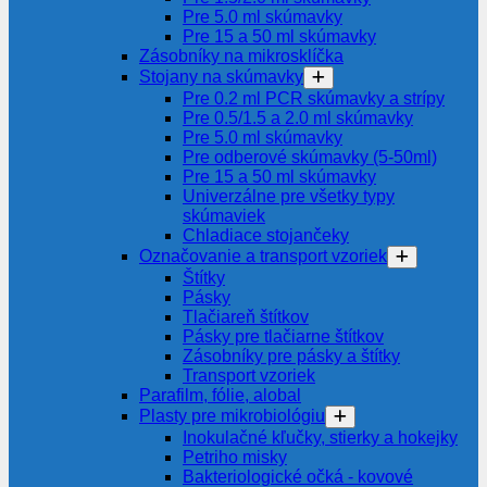
Pre 5.0 ml skúmavky
Pre 15 a 50 ml skúmavky
Zásobníky na mikrosklíčka
Stojany na skúmavky
Pre 0.2 ml PCR skúmavky a strípy
Pre 0.5/1.5 a 2.0 ml skúmavky
Pre 5.0 ml skúmavky
Pre odberové skúmavky (5-50ml)
Pre 15 a 50 ml skúmavky
Univerzálne pre všetky typy
skúmaviek
Chladiace stojančeky
Označovanie a transport vzoriek
Štítky
Pásky
Tlačiareň štítkov
Pásky pre tlačiarne štítkov
Zásobníky pre pásky a štítky
Transport vzoriek
Parafilm, fólie, alobal
Plasty pre mikrobiológiu
Inokulačné kľučky, stierky a hokejky
Petriho misky
Bakteriologické očká - kovové