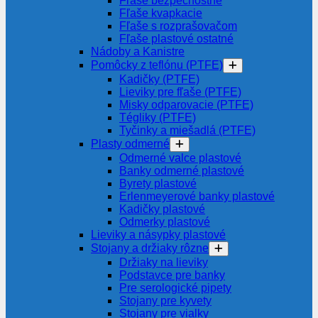
Fľaše bezpečnostné
Fľaše kvapkacie
Fľaše s rozprašovačom
Fľaše plastové ostatné
Nádoby a Kanistre
Pomôcky z teflónu (PTFE)
Kadičky (PTFE)
Lieviky pre fľaše (PTFE)
Misky odparovacie (PTFE)
Tégliky (PTFE)
Tyčinky a miešadlá (PTFE)
Plasty odmerné
Odmerné valce plastové
Banky odmerné plastové
Byrety plastové
Erlenmeyerové banky plastové
Kadičky plastové
Odmerky plastové
Lieviky a násypky plastové
Stojany a držiaky rôzne
Držiaky na lieviky
Podstavce pre banky
Pre serologické pipety
Stojany pre kyvety
Stojany pre vialky