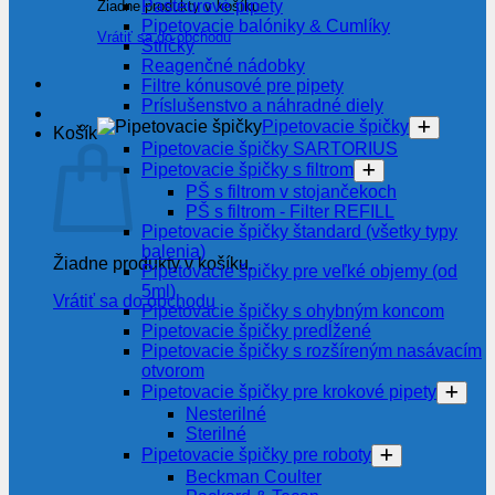
Pasteurové pipety
Žiadne produkty v košíku.
Pipetovacie balóniky & Cumlíky
Vrátiť sa do obchodu
Stričky
Reagenčné nádobky
Filtre kónusové pre pipety
Príslušenstvo a náhradné diely
Pipetovacie špičky
Košík
Pipetovacie špičky SARTORIUS
Pipetovacie špičky s filtrom
PŠ s filtrom v stojančekoch
PŠ s filtrom - Filter REFILL
Pipetovacie špičky štandard (všetky typy
balenia)
Žiadne produkty v košíku.
Pipetovacie špičky pre veľké objemy (od
5ml)
Vrátiť sa do obchodu
Pipetovacie špičky s ohybným koncom
Pipetovacie špičky predĺžené
Pipetovacie špičky s rozšíreným nasávacím
otvorom
Pipetovacie špičky pre krokové pipety
Nesterilné
Sterilné
Pipetovacie špičky pre roboty
Beckman Coulter