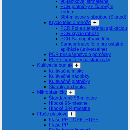
96-jamkové, strihateľné
PCR platničky s čiarovým
kódom
384-miestne s obrubou (Skirted)
Krycie fólie a rohože
PCR Fólie s tepelnou aplikáciou
PCR krycie rohože
PCR Samopriľnavé fólie
Samopriľnavé fólie pre ostatné
aplikácie (univerzálne)
PCR príslušenstvo a pomôcky
PCR stojančeky na skúmavky
Kultivácia buniek
Kultivačné misky
Kultivačné nádobky
Kultivačné platničky
Škrabky na bunky
Mikroplatničky
Štandardné 96-miestne
Hlboké 96-miestne
Hlboké 384-miestne
Fľaše plastové
Fľaše PE, LDPE, HDPE
Fľaše PP