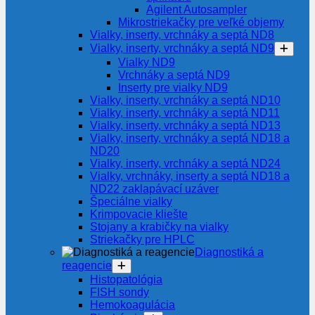
Agilent Autosampler
Mikrostriekačky pre veľké objemy
Vialky, inserty, vrchnáky a septá ND8
Vialky, inserty, vrchnáky a septá ND9
Vialky ND9
Vrchnáky a septá ND9
Inserty pre vialky ND9
Vialky, inserty, vrchnáky a septá ND10
Vialky, inserty, vrchnáky a septá ND11
Vialky, inserty, vrchnáky a septá ND13
Vialky, inserty, vrchnáky a septá ND18 a
ND20
Vialky, inserty, vrchnáky a septá ND24
Vialky, vrchnáky, inserty a septá ND18 a
ND22 zaklapávací uzáver
Špeciálne vialky
Krimpovacie kliešte
Stojany a krabičky na vialky
Striekačky pre HPLC
Diagnostiká a
reagencie
Histopatológia
FISH sondy
Hemokoagulácia