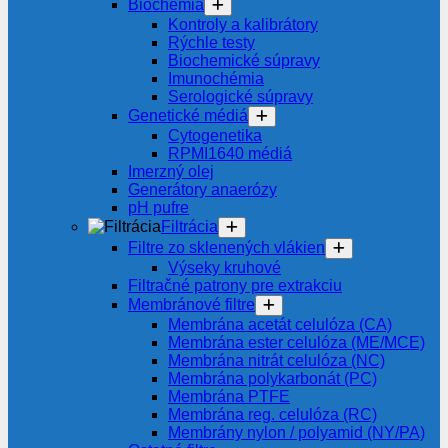
Biochémia
Kontroly a kalibrátory
Rýchle testy
Biochemické súpravy
Imunochémia
Serologické súpravy
Genetické médiá
Cytogenetika
RPMI1640 médiá
Imerzný olej
Generátory anaerózy
pH pufre
Filtrácia
Filtre zo sklenených vlákien
Výseky kruhové
Filtračné patrony pre extrakciu
Membránové filtre
Membrána acetát celulóza (CA)
Membrána ester celulóza (ME/MCE)
Membrána nitrát celulóza (NC)
Membrána polykarbonát (PC)
Membrána PTFE
Membrána reg. celulóza (RC)
Membrány nylon / polyamid (NY/PA)