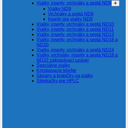
Vialky, inserty, vrchnáky a septá ND9
Vialky ND9
Vrchnáky a septá ND9
Inserty pre vialky ND9
Vialky, inserty, vrchnáky a septá ND10
Vialky, inserty, vrchnáky a septá ND11
Vialky, inserty, vrchnáky a septá ND13
Vialky, inserty, vrchnáky a septá ND18 a
ND20
Vialky, inserty, vrchnáky a septá ND24
Vialky, vrchnáky, inserty a septá ND18 a
ND22 zaklapávací uzáver
Špeciálne vialky
Krimpovacie kliešte
Stojany a krabičky na vialky
Striekačky pre HPLC