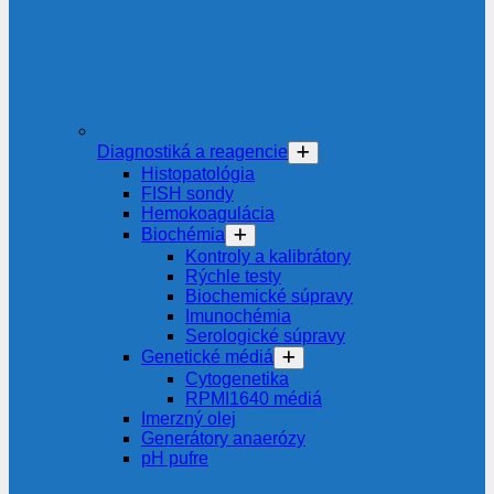
Diagnostiká a reagencie
Histopatológia
FISH sondy
Hemokoagulácia
Biochémia
Kontroly a kalibrátory
Rýchle testy
Biochemické súpravy
Imunochémia
Serologické súpravy
Genetické médiá
Cytogenetika
RPMI1640 médiá
Imerzný olej
Generátory anaerózy
pH pufre