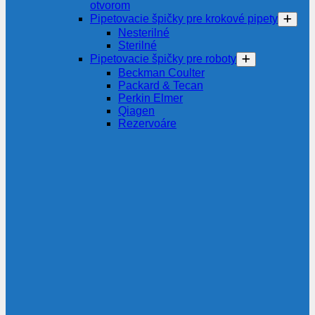
otvorom
Pipetovacie špičky pre krokové pipety
Nesterilné
Sterilné
Pipetovacie špičky pre roboty
Beckman Coulter
Packard & Tecan
Perkin Elmer
Qiagen
Rezervoáre