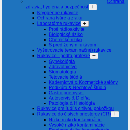
Ochrana
zdravia, hygiena a bezpečnosť
Kryogénne rukavice
Ochrana tváre a zraku
Laboratórne rukavice
Proti rádioaktivite
Biologické riziko
Chemické riziko
S predĺženým rukávom
Vyšetrovacie (examinačné) rukavice
Rukavice - podľa profesie
Gynekológia
Zdravotníctvo
Stomatológia
Tetovacie štúdiá
Kaderníctvá & Kozmetické salóny
Pedikúra & Nechtové štúdiá
Gastro priemysel
Autoservis & Dielňa
Patológia & Histológia
Rukavice pre ľudí s citlivou pokožkou
Rukavice do čistých priestorov (CR)
Nízke riziko kontaminácie
Vysoké riziko kontaminácie