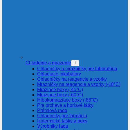
Chladenie a mrazenie
Chladničky a mrazničky pre laboratória
Chladiace inkubátory
Chladničky na reagencie a vzorky
Mrazničky na reagencie a vzorky (-18°C)
Mraziace boxy (-45°C)
Mraziace boxy (-60°C)
Hlbokomraziace boxy (-86°C)
Pre prchavé a horľavé látky
Prémiová rada
Chladničky pre farmáciu
Izotermické tašky a boxy
Výrobníky ľadu