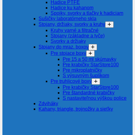
Hadice PTFE
Hadice ku kahanom
Spojky, svorky a tlačky k hadiciam
Sušičky laboratórneho skla
Stojany, držiaky, svorky a kruhy
Kruhy varné a filtračné
Stojany (základne a tyče)
Svorky a držiaky
Stojany do mraz. boxov
Pre stojace boxy
Pre 15 a 50 ml skúmavky
Pre krabičky StarStore100
Pre mikroplatničky
S výsuvným šuplíkom
Pre truhlicové boxy
Pre krabičky StarStore100
Pre štandardné krabičky
S nastaviteľnou výškou police
Zdviháky
Kahany, triangle, trojnožky a sieťky