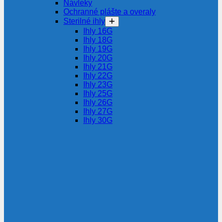
Návleky
Ochranné plášte a overaly
Sterilné ihly
Ihly 16G
Ihly 18G
Ihly 19G
Ihly 20G
Ihly 21G
Ihly 22G
Ihly 23G
Ihly 25G
Ihly 26G
Ihly 27G
Ihly 30G