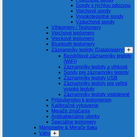
Sondy s rýchlou odozvou
Vpichové sondy
Vysokoteplotné sondy
Vzduchové sondy
Vlhkomery / Teplomery
Vpichové teplomery
Vreckové teplomery
Bluetooth teplomery
Záznamníky teploty (Dataloggery)
Bezdrôtové záznamníky teploty
(WiFi)
Záznamníky teploty a vlhkosti
Sondy pre záznamníky teploty
Záznamníky teploty USB
Záznamníky teploty pre veľmi
vysoké teploty
Záznamníky teploty vodotesné
Príslušenstvo k teplomerom
Kalibračné vybavenie
Merače zmáčania
Antibakteriálne utierky
Špeciálne teplomery
Manometre & Merače tlaku
Váhy