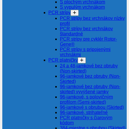
S plochým vrchnákom
S vypulým vrchnákom
PCR strípy
PCR strípy bez vrchnákov nízky
profil
PCR strípy bez vrchnákov
štandardné
PCR strípy pre cyklér Rotor-
Gene®
PCR strípy s pripojenými
vrchnákmi
PCR platničky
24 a 48-jamkové bez obruby
(Non-skirted)
96-jamkové bez obruby (Non-
Skirted)
96-jamkové bez obruby (Non-
skirted) vyvýšené jamky
96-jamkové, s polovičným
profilom (Semi-skirted)
96-jamkové s obrubou (Skirted)
96-jamkové, strihateľné
PCR platničky s čiarovým
kódom
384-miestne s obrubou (Skirted)