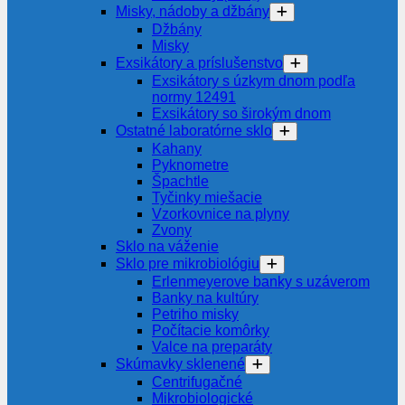
Misky, nádoby a džbány
Džbány
Misky
Exsikátory a príslušenstvo
Exsikátory s úzkym dnom podľa
normy 12491
Exsikátory so širokým dnom
Ostatné laboratórne sklo
Kahany
Pyknometre
Špachtle
Tyčinky miešacie
Vzorkovnice na plyny
Zvony
Sklo na váženie
Sklo pre mikrobiológiu
Erlenmeyerove banky s uzáverom
Banky na kultúry
Petriho misky
Počítacie komôrky
Valce na preparáty
Skúmavky sklenené
Centrifugačné
Mikrobiologické