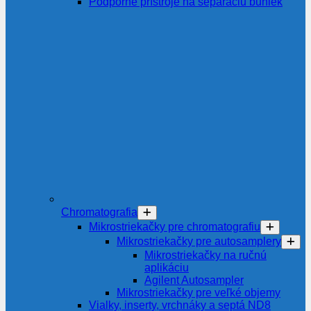
Podporné prístroje na separáciu buniek
Chromatografia
Mikrostriekačky pre chromatografiu
Mikrostriekačky pre autosamplery
Mikrostriekačky na ručnú
aplikáciu
Agilent Autosampler
Mikrostriekačky pre veľké objemy
Vialky, inserty, vrchnáky a septá ND8