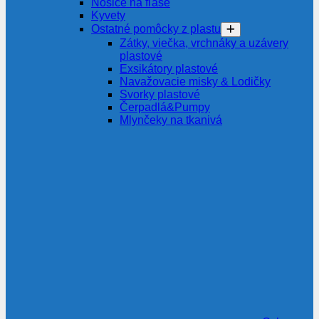
Nosiče na fľaše
Kyvety
Ostatné pomôcky z plastu
Zátky, viečka, vrchnáky a uzávery
plastové
Exsikátory plastové
Navažovacie misky & Lodičky
Svorky plastové
Čerpadlá&Pumpy
Mlynčeky na tkanivá