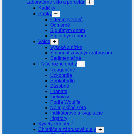
Laboratórne sklo a porcelán
Kadičky
Banky
Erlenmeyerové
Odmerné
S guľatým dnom
S plochým dnom
Valce
Vysoké a nízke
S normalizovaným zábrusom
Sedimentačné
Fľaše rôzne druhy
Reagenčné
Úzkohrdlé
Širokohrdlé
Zásobné
Hranaté
Liekovky
Podľa Woulffa
Na injekčné séra
Indikátorové a kvapkacie
Irigátory
Kyvety sklenené
Chladiče a zábrusové diely