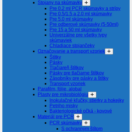
Stojany na skúmavky
Pre 0.2 ml PCR skúmavky a strípy
Pre 0.5/1.5 a 2.0 ml skúmavky
Pre 5.0 ml skúmavky
Pre odberové skúmavky (5-50ml)
Pre 15 a 50 ml skúmavky
Univerzálne pre všetky typy
skúmaviek
Chladiace stojančeky
Označovanie a transport vzoriek
Štítky
Pásky
Tlačiareň štítkov
Pásky pre tlačiarne štítkov
Zásobníky pre pásky a štítky
Transport vzoriek
Parafilm, fólie, alobal
Plasty pre mikrobiológiu
Inokulačné kľučky, stierky a hokejky
Petriho misky
Bakteriologické očká - kovové
Materiál pre PCR
PCR skúmavky
S ochranným štítom