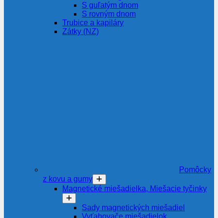
S guľatým dnom
S rovným dnom
Trubice a kapiláry
Zátky (NZ)
Pomôcky
z kovu a gumy
Magnetické miešadielka, Miešacie tyčinky
Sady magnetických miešadiel
Vyťahovače miešadielok