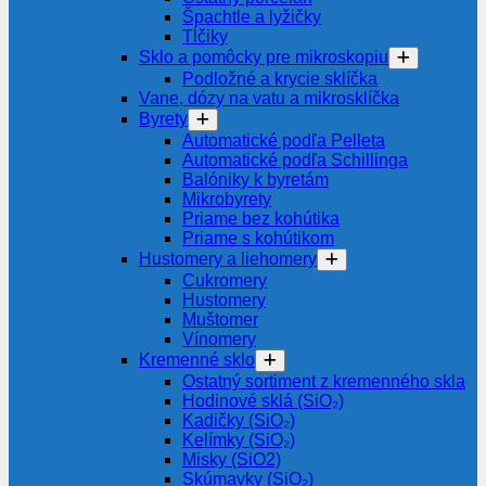
Špachtle a lyžičky
Tĺčiky
Sklo a pomôcky pre mikroskopiu
Podložné a krycie sklíčka
Vane, dózy na vatu a mikrosklíčka
Byrety
Automatické podľa Pelleta
Automatické podľa Schillinga
Balóniky k byretám
Mikrobyrety
Priame bez kohútika
Priame s kohútikom
Hustomery a liehomery
Cukromery
Hustomery
Muštomer
Vínomery
Kremenné sklo
Ostatný sortiment z kremenného skla
Hodinové sklá (SiO₂)
Kadičky (SiO₂)
Kelímky (SiO₂)
Misky (SiO2)
Skúmavky (SiO₂)