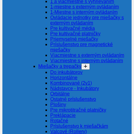
1 a viacmiestne s vyhrievaním
1-miestne s externým ovládaním
1-Miestne s interným ovládaním
Ovládacie jednotky pre miešačky s
externým ovládaním
Pre kultivačné média
Pre kultivačné platničky
Priemyselné miešačky
Príslušenstvo pre magnetické
miešačky
Viacmiestne s externým ovládaním
Viacmiestne s interným ovládaním
Miešačky a trepačky
Do inkubátorov
Horizontálne
Kombinované (2v1)
Nádstavce - Inkubátory
Orbitálne
Ostatné príslušenstvo
Plošiny
Pre mikrotitračné platničky
Preklápacie
Rotačné
Príslušenstvo k miešačkám
Valcové (Rollery)