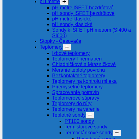
pH metre
pH metre ISFET bezdrôtové
pH sondy ISFET bezdrôtové
pH metre klasické
pH sondy klasické
Sondy k ISFET pH metrom (SI400 a
SI600)
Stopky - Časovače
Teplomery
Izbové teplomery
Teplomery Thermapen
Chladničkové a Mrazničkové
Meranie teploty povrchu
Bezkontaktné teplomery
Teplomery na kontrolu mlieka
Priemyselné teplomery
Spracovanie potravín
Teplomerové súpravy
Teplomery do rúry
Teplomery na varenie
Teplotné sondy
PT100 sondy
Termistorové sondy
Termočlánkové sondy
Povrchové sondy