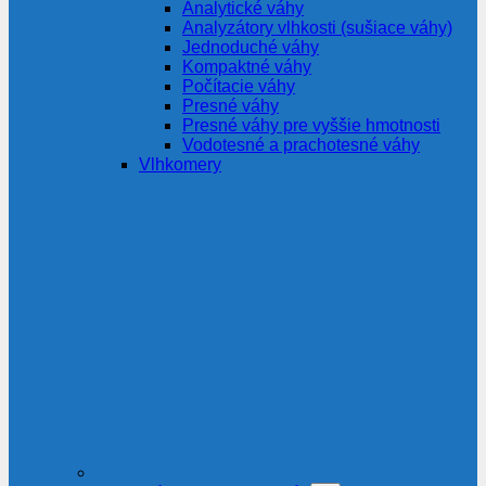
Analytické váhy
Analyzátory vlhkosti (sušiace váhy)
Jednoduché váhy
Kompaktné váhy
Počítacie váhy
Presné váhy
Presné váhy pre vyššie hmotnosti
Vodotesné a prachotesné váhy
Vlhkomery