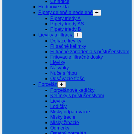
Chladiče
Hodinové sklá
Pipety delené a nedelené
Pipety triedy A
Pipety triedy AS
Pipety triedy B
Lieviky a filtrácia
Deliace lieviky
Filtračné kelímky
Filtračné zariadenia s príslušenstvom
Fritovacie filtračné dosky
Lieviky
Násypky
Nuče s fritou
Odsávacie fľaše
Porcelán
Porcelánové kadičky
Kelímky s príslušenstvom
Lieviky
Lodičky
Misky odparovacie
Misky trecie
Misky žíhacie
Odmerky
Ostatný porcelán