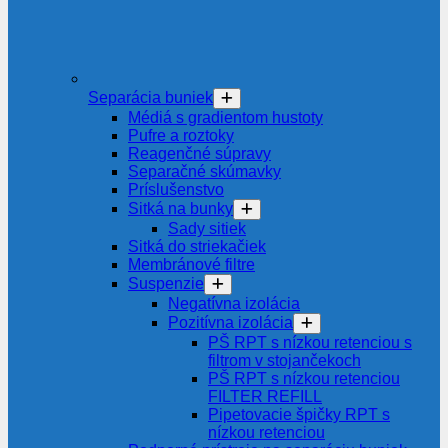
Separácia buniek
Médiá s gradientom hustoty
Pufre a roztoky
Reagenčné súpravy
Separačné skúmavky
Príslušenstvo
Sitká na bunky
Sady sitiek
Sitká do striekačiek
Membránové filtre
Suspenzie
Negatívna izolácia
Pozitívna izolácia
PŠ RPT s nízkou retenciou s
filtrom v stojančekoch
PŠ RPT s nízkou retenciou
FILTER REFILL
Pipetovacie špičky RPT s
nízkou retenciou