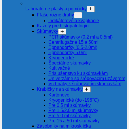
Laboratórne plasty a pomôcky
Fľaše rôzne druhy
Indikátorové a kvapkacie
Kazety pre histopatológiu
Skúmavky
PCR skúmavky (0.2 ml a 0.5ml)
Centrifugačné 15 a 50ml
Eppendorfky (0.5-2.0ml)
Eppendorfky 5.0ml
Kryogenické
Špeciálne skúmavky
Kultivačné
Príslušenstvo ku skúmavkám
Univerzálne so šróbovacím uzáverom
Vrchnáky k šróbovacím skúmavkám
Krabičky na skúmavky
Kartónové
Kryogenické (do -196°C)
Pre 0.5 ml skúmavky
Pre 1.5/2.0 ml skúmavky
Pre 5.0 ml skúmavky
Pre 15 a 50 ml skúmavky
Zásobníky na mikrosklíčka