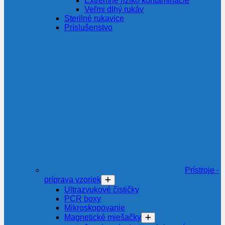
Extrémne riziko kontaminácie
Veľmi dlhý rukáv
Sterilné rukavice
Príslušenstvo
Prístroje -
príprava vzoriek
Ultrazvukové čističky
PCR boxy
Mikroskopovanie
Magnetické miešačky