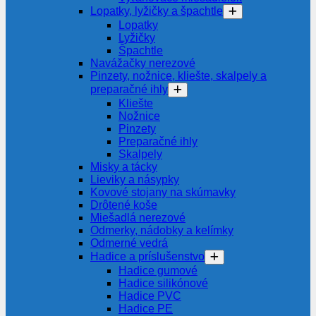
Lopatky, lyžičky a špachtle
Lopatky
Lyžičky
Špachtle
Navážačky nerezové
Pinzety, nožnice, kliešte, skalpely a
preparačné ihly
Kliešte
Nožnice
Pinzety
Preparačné ihly
Skalpely
Misky a tácky
Lieviky a násypky
Kovové stojany na skúmavky
Drôtené koše
Miešadlá nerezové
Odmerky, nádobky a kelímky
Odmerné vedrá
Hadice a príslušenstvo
Hadice gumové
Hadice silikónové
Hadice PVC
Hadice PE