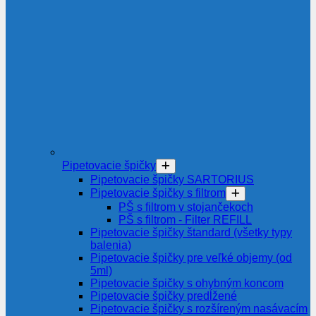
Pipetovacie špičky
Pipetovacie špičky SARTORIUS
Pipetovacie špičky s filtrom
PŠ s filtrom v stojančekoch
PŠ s filtrom - Filter REFILL
Pipetovacie špičky štandard (všetky typy
balenia)
Pipetovacie špičky pre veľké objemy (od
5ml)
Pipetovacie špičky s ohybným koncom
Pipetovacie špičky predĺžené
Pipetovacie špičky s rozšíreným nasávacím