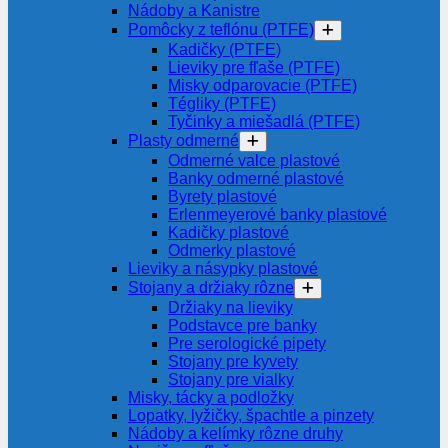
Nádoby a Kanistre
Pomôcky z teflónu (PTFE)
Kadičky (PTFE)
Lieviky pre fľaše (PTFE)
Misky odparovacie (PTFE)
Tégliky (PTFE)
Tyčinky a miešadlá (PTFE)
Plasty odmerné
Odmerné valce plastové
Banky odmerné plastové
Byrety plastové
Erlenmeyerové banky plastové
Kadičky plastové
Odmerky plastové
Lieviky a násypky plastové
Stojany a držiaky rôzne
Držiaky na lieviky
Podstavce pre banky
Pre serologické pipety
Stojany pre kyvety
Stojany pre vialky
Misky, tácky a podložky
Lopatky, lyžičky, špachtle a pinzety
Nádoby a kelímky rôzne druhy