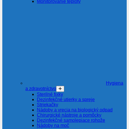
Monitorovanie teploty
Hygiena
a zdravotníctvo
Sterilné fixky
Dezinfekčné utierky a spreje
Striekačky
Nádoby a vrecia na biologický odpad
Chirurgické nástroje a pomôcky
Dezinfekčné samolepiace rohože
Nádoby na moč