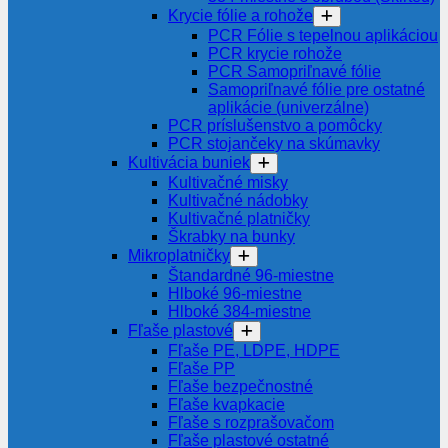
Krycie fólie a rohože
PCR Fólie s tepelnou aplikáciou
PCR krycie rohože
PCR Samopriľnavé fólie
Samopriľnavé fólie pre ostatné
aplikácie (univerzálne)
PCR príslušenstvo a pomôcky
PCR stojančeky na skúmavky
Kultivácia buniek
Kultivačné misky
Kultivačné nádobky
Kultivačné platničky
Škrabky na bunky
Mikroplatničky
Štandardné 96-miestne
Hlboké 96-miestne
Hlboké 384-miestne
Fľaše plastové
Fľaše PE, LDPE, HDPE
Fľaše PP
Fľaše bezpečnostné
Fľaše kvapkacie
Fľaše s rozprašovačom
Fľaše plastové ostatné