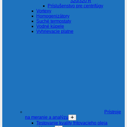
320/320 R
Príslušenstvo pre centrifúgy
Vortexy
Homogenizátory
Suché termostaty
Vodné kúpele
Vyhrievacie platne
Prístroje
na meranie a analýzu
Testovanie kvality fritovacieho oleja