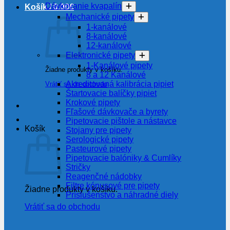
Dávkovanie kvapalín
Košík /
0.00
€
Mechanické pipety
1-kanálové
8-kanálové
12-kanálové
Elektronické pipety
1-Kanálové pipety
Žiadne produkty v košíku.
8 a 12 Kanálové
Akreditovaná kalibrácia pipiet
Vrátiť sa do obchodu
Štartovacie balíčky pipiet
Krokové pipety
Fľašové dávkovače a byrety
Pipetovacie pištole a nástavce
Košík
Stojany pre pipety
Serologické pipety
Pasteurové pipety
Pipetovacie balóniky & Cumlíky
Stričky
Reagenčné nádobky
Filtre kónusové pre pipety
Žiadne produkty v košíku.
Príslušenstvo a náhradné diely
Vrátiť sa do obchodu