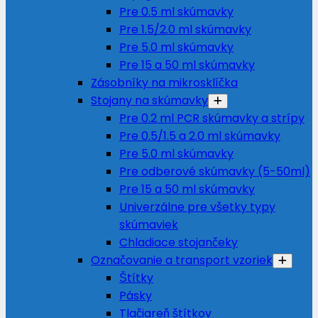
Pre 0.5 ml skúmavky
Pre 1.5/2.0 ml skúmavky
Pre 5.0 ml skúmavky
Pre 15 a 50 ml skúmavky
Zásobníky na mikrosklíčka
Stojany na skúmavky
Pre 0.2 ml PCR skúmavky a strípy
Pre 0.5/1.5 a 2.0 ml skúmavky
Pre 5.0 ml skúmavky
Pre odberové skúmavky (5-50ml)
Pre 15 a 50 ml skúmavky
Univerzálne pre všetky typy
skúmaviek
Chladiace stojančeky
Označovanie a transport vzoriek
Štítky
Pásky
Tlačiareň štítkov