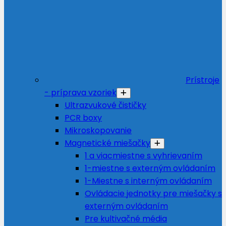
Prístroje
- príprava vzoriek
Ultrazvukové čističky
PCR boxy
Mikroskopovanie
Magnetické miešačky
1 a viacmiestne s vyhrievaním
1-miestne s externým ovládaním
1-Miestne s interným ovládaním
Ovládacie jednotky pre miešačky s
externým ovládaním
Pre kultivačné média