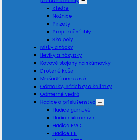
preparačné ihly
Kliešte
Nožnice
Pinzety
Preparačné ihly
Skalpely
Misky a tácky
Lieviky a násypky
Kovové stojany na skúmavky
Drôtené koše
Miešadlá nerezové
Odmerky, nádobky a kelímky
Odmerné vedrá
Hadice a príslušenstvo
Hadice gumové
Hadice silikónové
Hadice PVC
Hadice PE