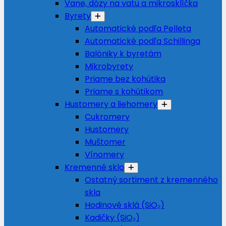
Vane, dózy na vatu a mikrosklíčka
Byrety
Automatické podľa Pelleta
Automatické podľa Schillinga
Balóniky k byretám
Mikrobyrety
Priame bez kohútika
Priame s kohútikom
Hustomery a liehomery
Cukromery
Hustomery
Muštomer
Vínomery
Kremenné sklo
Ostatný sortiment z kremenného
skla
Hodinové sklá (SiO₂)
Kadičky (SiO₂)