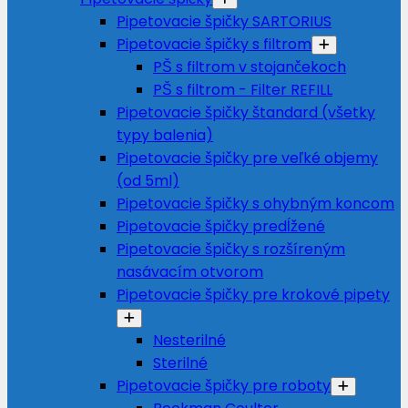
Pipetovacie špičky SARTORIUS
Pipetovacie špičky s filtrom
PŠ s filtrom v stojančekoch
PŠ s filtrom - Filter REFILL
Pipetovacie špičky štandard (všetky
typy balenia)
Pipetovacie špičky pre veľké objemy
(od 5ml)
Pipetovacie špičky s ohybným koncom
Pipetovacie špičky predĺžené
Pipetovacie špičky s rozšíreným
nasávacím otvorom
Pipetovacie špičky pre krokové pipety
Nesterilné
Sterilné
Pipetovacie špičky pre roboty