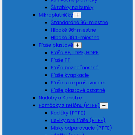
Škrabky na bunky
Mikroplatničky
Štandardné 96-miestne
Hlboké 96-miestne
Hlboké 384-miestne
Fľaše plastové
Fľaše PE, LDPE, HDPE
Fľaše PP
Fľaše bezpečnostné
Fľaše kvapkacie
Fľaše s rozprašovačom
Fľaše plastové ostatné
Nádoby a Kanistre
Pomôcky z teflónu (PTFE)
Kadičky (PTFE)
Lieviky pre fľaše (PTFE)
Misky odparovacie (PTFE)