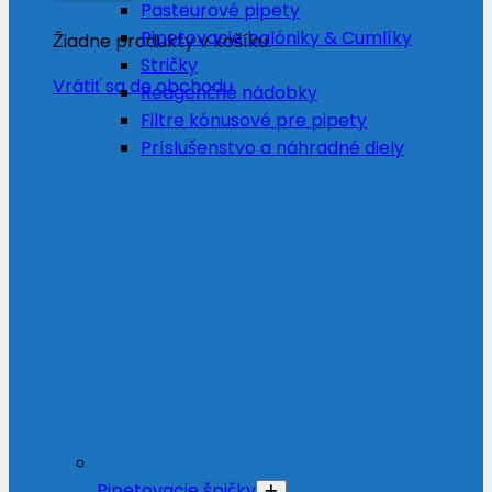
Pasteurové pipety
Pipetovacie balóniky & Cumlíky
Žiadne produkty v košíku.
Stričky
Vrátiť sa do obchodu
Reagenčné nádobky
Filtre kónusové pre pipety
Príslušenstvo a náhradné diely
Pipetovacie špičky