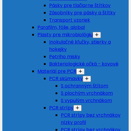
Pásky pre tlačiarne štítkov
Zásobníky pre pásky a štítky
Transport vzoriek
Parafilm, fólie, alobal
Plasty pre mikrobiológiu
Inokulačné kľučky, stierky a
hokejky
Petriho misky
Bakteriologické očká - kovové
Materiál pre PCR
PCR skúmavky
S ochranným štítom
S plochým vrchnákom
S vypulým vrchnákom
PCR strípy
PCR strípy bez vrchnákov
nízky profil
PCR strípy bez vrchnákov