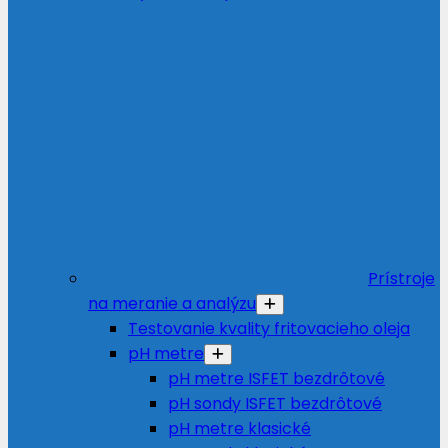
Prístroje
na meranie a analýzu
Testovanie kvality fritovacieho oleja
pH metre
pH metre ISFET bezdrôtové
pH sondy ISFET bezdrôtové
pH metre klasické