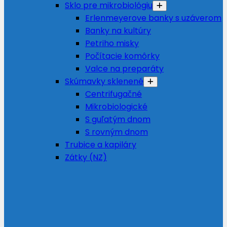
Sklo pre mikrobiológiu
Erlenmeyerove banky s uzáverom
Banky na kultúry
Petriho misky
Počítacie komôrky
Valce na preparáty
Skúmavky sklenené
Centrifugačné
Mikrobiologické
S guľatým dnom
S rovným dnom
Trubice a kapiláry
Zátky (NZ)