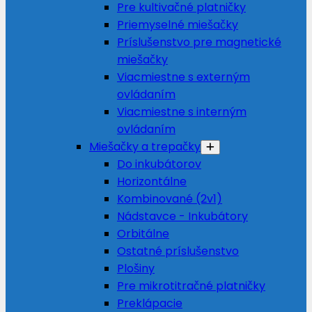
Pre kultivačné platničky
Priemyselné miešačky
Príslušenstvo pre magnetické
miešačky
Viacmiestne s externým
ovládaním
Viacmiestne s interným
ovládaním
Miešačky a trepačky
Do inkubátorov
Horizontálne
Kombinované (2v1)
Nádstavce - Inkubátory
Orbitálne
Ostatné príslušenstvo
Plošiny
Pre mikrotitračné platničky
Preklápacie