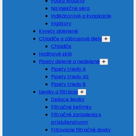
Podľa Woulffa
Na injekčné séra
Indikátorové a kvapkacie
Irigátory
Kyvety sklenené
Chladiče a zábrusové diely
Chladiče
Hodinové sklá
Pipety delené a nedelené
Pipety triedy A
Pipety triedy AS
Pipety triedy B
Lieviky a filtrácia
Deliace lieviky
Filtračné kelímky
Filtračné zariadenia s
príslušenstvom
Fritovacie filtračné dosky