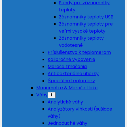
Sondy pre záznamníky
teploty
Záznamníky teploty USB
Záznamníky teploty pre
veľmi vysoké teploty
Záznamníky teploty
vodotesné
Príslušenstvo k teplomerom
Kalibračné vybavenie
Merače zmáčania
Antibakteriálne utierky
Špeciálne teplomery
Manometre & Merače tlaku
Váhy
Analytické váhy
Analyzátory vlhkosti (sušiace
váhy)
Jednoduché váhy