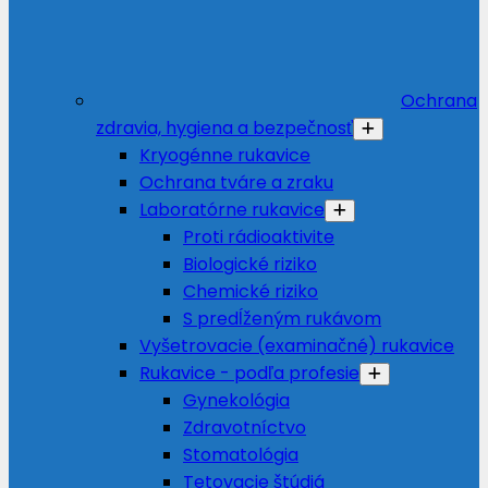
Ochrana
zdravia, hygiena a bezpečnosť
Kryogénne rukavice
Ochrana tváre a zraku
Laboratórne rukavice
Proti rádioaktivite
Biologické riziko
Chemické riziko
S predĺženým rukávom
Vyšetrovacie (examinačné) rukavice
Rukavice - podľa profesie
Gynekológia
Zdravotníctvo
Stomatológia
Tetovacie štúdiá