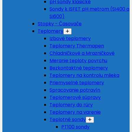
pH sondy klasické
Sondy k ISFET pH metrom (SI400 a
SI600)
Stopky - Časovače
Teplomery
Izbové teplomery
Teplomery Thermapen
Chladničkové a Mrazničkové
Meranie teploty povrchu
Bezkontaktné teplomery
Teplomery na kontrolu mlieka
Priemyselné teplomery
Spracovanie potravín
Teplomerové súpravy
Teplomery do rúry
Teplomery na varenie
Teplotné sondy
PT100 sondy