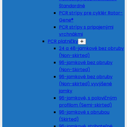
štandardné
PCR strípy pre cyklér Rotor-
Gene®
PCR strípy s pripojenými
vrchnákmi
PCR platničky
24 a 48-jamkové bez obruby
(Non-skirted)
96-jamkové bez obruby
(Non-Skirted)
96-jamkové bez obruby
(Non-skirted) vyvýšené
jamky
96-jamkové, s polovičným
profilom (Semi-skirted)
96-jamkové s obrubou
(Skirted)
96-jamkové, strihateľné