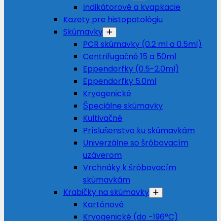
Indikátorové a kvapkacie
Kazety pre histopatológiu
Skúmavky
PCR skúmavky (0.2 ml a 0.5ml)
Centrifugačné 15 a 50ml
Eppendorfky (0.5-2.0ml)
Eppendorfky 5.0ml
Kryogenické
Špeciálne skúmavky
Kultivačné
Príslušenstvo ku skúmavkám
Univerzálne so šróbovacím
uzáverom
Vrchnáky k šróbovacím
skúmavkám
Krabičky na skúmavky
Kartónové
Kryogenické (do -196°C)