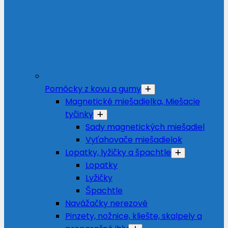
Pomôcky z kovu a gumy
Magnetické miešadielka, Miešacie
tyčinky
Sady magnetických miešadiel
Vyťahovače miešadielok
Lopatky, lyžičky a špachtle
Lopatky
Lyžičky
Špachtle
Navážačky nerezové
Pinzety, nožnice, kliešte, skalpely a