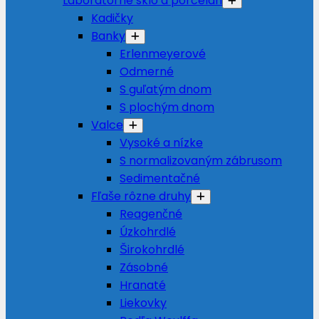
Laboratórne sklo a porcelán
Kadičky
Banky
Erlenmeyerové
Odmerné
S guľatým dnom
S plochým dnom
Valce
Vysoké a nízke
S normalizovaným zábrusom
Sedimentačné
Fľaše rôzne druhy
Reagenčné
Úzkohrdlé
Širokohrdlé
Zásobné
Hranaté
Liekovky