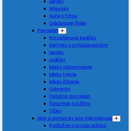
Lieviky
Násypky
Nuče s fritou
Odsávacie fľaše
Porcelán
Porcelánové kadičky
Kelímky s príslušenstvom
Lieviky
Lodičky
Misky odparovacie
Misky trecie
Misky žíhacie
Odmerky
Ostatný porcelán
Špachtle a lyžičky
Tĺčiky
Sklo a pomôcky pre mikroskopiu
Podložné a krycie sklíčka