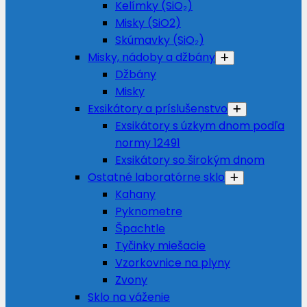
Kelímky (SiO₂)
Misky (SiO2)
Skúmavky (SiO₂)
Misky, nádoby a džbány
Džbány
Misky
Exsikátory a príslušenstvo
Exsikátory s úzkym dnom podľa
normy 12491
Exsikátory so širokým dnom
Ostatné laboratórne sklo
Kahany
Pyknometre
Špachtle
Tyčinky miešacie
Vzorkovnice na plyny
Zvony
Sklo na váženie