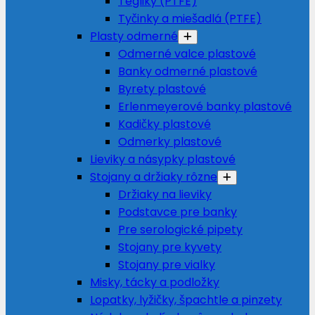
Tégliky (PTFE)
Tyčinky a miešadlá (PTFE)
Plasty odmerné
Odmerné valce plastové
Banky odmerné plastové
Byrety plastové
Erlenmeyerové banky plastové
Kadičky plastové
Odmerky plastové
Lieviky a násypky plastové
Stojany a držiaky rôzne
Držiaky na lieviky
Podstavce pre banky
Pre serologické pipety
Stojany pre kyvety
Stojany pre vialky
Misky, tácky a podložky
Lopatky, lyžičky, špachtle a pinzety