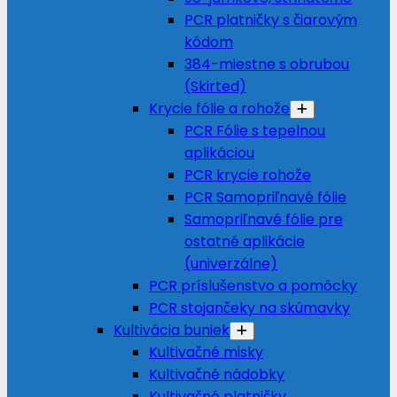
PCR platničky s čiarovým
kódom
384-miestne s obrubou
(Skirted)
Krycie fólie a rohože
PCR Fólie s tepelnou
aplikáciou
PCR krycie rohože
PCR Samopriľnavé fólie
Samopriľnavé fólie pre
ostatné aplikácie
(univerzálne)
PCR príslušenstvo a pomôcky
PCR stojančeky na skúmavky
Kultivácia buniek
Kultivačné misky
Kultivačné nádobky
Kultivačné platničky