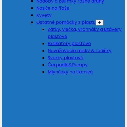
Nádoby a kelímky rôzne druhy
Nosiče na fľaše
Kyvety
Ostatné pomôcky z plastu
Zátky, viečka, vrchnáky a uzávery
plastové
Exsikátory plastové
Navažovacie misky & Lodičky
Svorky plastové
Čerpadlá&Pumpy
Mlynčeky na tkanivá