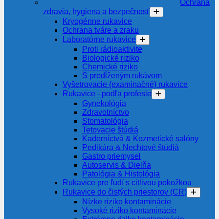
Ochrana
zdravia, hygiena a bezpečnosť
Kryogénne rukavice
Ochrana tváre a zraku
Laboratórne rukavice
Proti rádioaktivite
Biologické riziko
Chemické riziko
S predĺženým rukávom
Vyšetrovacie (examinačné) rukavice
Rukavice - podľa profesie
Gynekológia
Zdravotníctvo
Stomatológia
Tetovacie štúdiá
Kaderníctvá & Kozmetické salóny
Pedikúra & Nechtové štúdiá
Gastro priemysel
Autoservis & Dielňa
Patológia & Histológia
Rukavice pre ľudí s citlivou pokožkou
Rukavice do čistých priestorov (CR)
Nízke riziko kontaminácie
Vysoké riziko kontaminácie