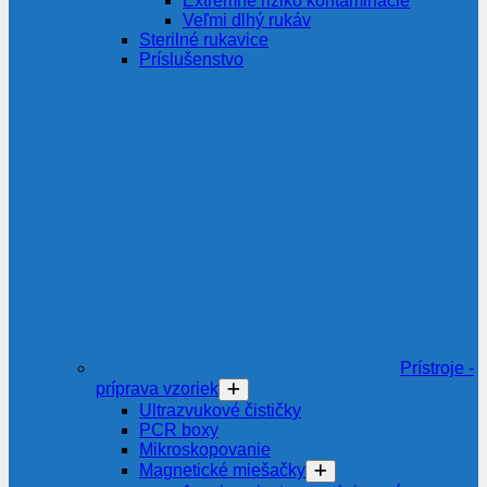
Extrémne riziko kontaminácie
Veľmi dlhý rukáv
Sterilné rukavice
Príslušenstvo
Prístroje -
príprava vzoriek
Ultrazvukové čističky
PCR boxy
Mikroskopovanie
Magnetické miešačky