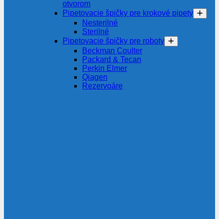
otvorom
Pipetovacie špičky pre krokové pipety
Nesterilné
Sterilné
Pipetovacie špičky pre roboty
Beckman Coulter
Packard & Tecan
Perkin Elmer
Qiagen
Rezervoáre