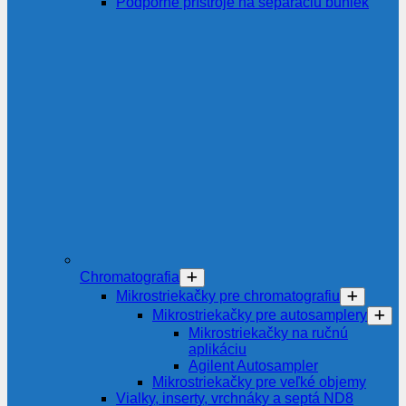
Podporné prístroje na separáciu buniek
Chromatografia
Mikrostriekačky pre chromatografiu
Mikrostriekačky pre autosamplery
Mikrostriekačky na ručnú
aplikáciu
Agilent Autosampler
Mikrostriekačky pre veľké objemy
Vialky, inserty, vrchnáky a septá ND8