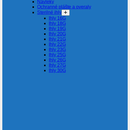
Návleky
Ochranné plášte a overaly
Sterilné ihly
Ihly 16G
Ihly 18G
Ihly 19G
Ihly 20G
Ihly 21G
Ihly 22G
Ihly 23G
Ihly 25G
Ihly 26G
Ihly 27G
Ihly 30G