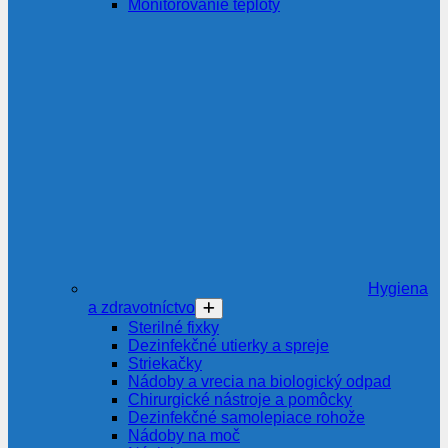
Monitorovanie teploty
Hygiena
a zdravotníctvo
Sterilné fixky
Dezinfekčné utierky a spreje
Striekačky
Nádoby a vrecia na biologický odpad
Chirurgické nástroje a pomôcky
Dezinfekčné samolepiace rohože
Nádoby na moč