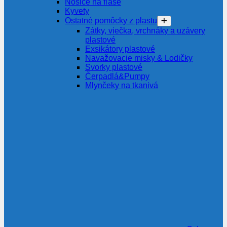
Nosiče na fľaše
Kyvety
Ostatné pomôcky z plastu
Zátky, viečka, vrchnáky a uzávery
plastové
Exsikátory plastové
Navažovacie misky & Lodičky
Svorky plastové
Čerpadlá&Pumpy
Mlynčeky na tkanivá