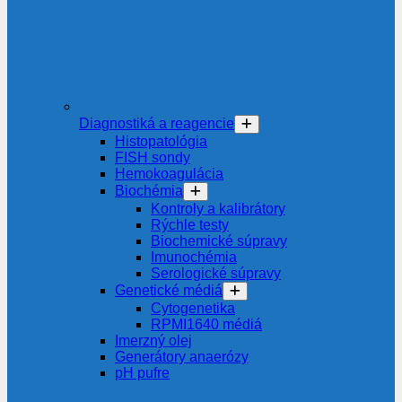
Diagnostiká a reagencie
Histopatológia
FISH sondy
Hemokoagulácia
Biochémia
Kontroly a kalibrátory
Rýchle testy
Biochemické súpravy
Imunochémia
Serologické súpravy
Genetické médiá
Cytogenetika
RPMI1640 médiá
Imerzný olej
Generátory anaerózy
pH pufre