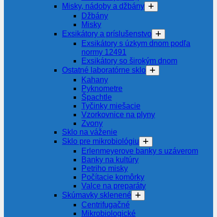
Misky, nádoby a džbány
Džbány
Misky
Exsikátory a príslušenstvo
Exsikátory s úzkym dnom podľa
normy 12491
Exsikátory so širokým dnom
Ostatné laboratórne sklo
Kahany
Pyknometre
Špachtle
Tyčinky miešacie
Vzorkovnice na plyny
Zvony
Sklo na váženie
Sklo pre mikrobiológiu
Erlenmeyerove banky s uzáverom
Banky na kultúry
Petriho misky
Počítacie komôrky
Valce na preparáty
Skúmavky sklenené
Centrifugačné
Mikrobiologické