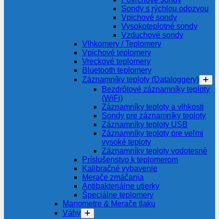
Sondy s rýchlou odozvou
Vpichové sondy
Vysokoteplotné sondy
Vzduchové sondy
Vlhkomery / Teplomery
Vpichové teplomery
Vreckové teplomery
Bluetooth teplomery
Záznamníky teploty (Dataloggery)
Bezdrôtové záznamníky teploty
(WiFi)
Záznamníky teploty a vlhkosti
Sondy pre záznamníky teploty
Záznamníky teploty USB
Záznamníky teploty pre veľmi
vysoké teploty
Záznamníky teploty vodotesné
Príslušenstvo k teplomerom
Kalibračné vybavenie
Merače zmáčania
Antibakteriálne utierky
Špeciálne teplomery
Manometre & Merače tlaku
Váhy