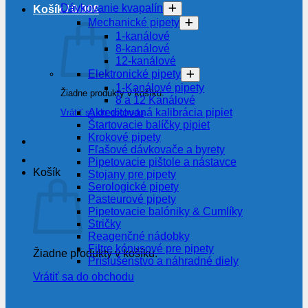
Dávkovanie kvapalín
Košík /
0.00
€
Mechanické pipety
1-kanálové
8-kanálové
12-kanálové
Elektronické pipety
1-Kanálové pipety
Žiadne produkty v košíku.
8 a 12 Kanálové
Akreditovaná kalibrácia pipiet
Vrátiť sa do obchodu
Štartovacie balíčky pipiet
Krokové pipety
Fľašové dávkovače a byrety
Pipetovacie pištole a nástavce
Košík
Stojany pre pipety
Serologické pipety
Pasteurové pipety
Pipetovacie balóniky & Cumlíky
Stričky
Reagenčné nádobky
Filtre kónusové pre pipety
Žiadne produkty v košíku.
Príslušenstvo a náhradné diely
Vrátiť sa do obchodu