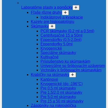
Laboratórne plasty a pomôcky
Fľaše rôzne druhy
Indikátorové a kvapkacie
Kazety pre histopatológiu
Skúmavky
PCR skúmavky (0.2 ml a 0.5ml)
Centrifugačné 15 a 50ml
Eppendorfky (0.5-2.0ml)
Eppendorfky 5.0ml
Kryogenické
Špeciálne skúmavky
Kultivačné
Príslušenstvo ku skúmavkám
Univerzálne so šróbovacím uzáverom
Vrchnáky k šróbovacím skúmavkám
Krabičky na skúmavky
Kartónové
Kryogenické (do -196°C)
Pre 0.5 ml skúmavky
Pre 1.5/2.0 ml skúmavky
Pre 5.0 ml skúmavky
Pre 15 a 50 ml skúmavky
Zásobníky na mikrosklíčka