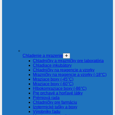
Chladenie a mrazenie
Chladničky a mrazničky pre laboratória
Chladiace inkubátory
Chladničky na reagencie a vzorky
Mrazničky na reagencie a vzorky (-18°C)
Mraziace boxy (-45°C)
Mraziace boxy (-60°C)
Hlbokomraziace boxy (-86°C)
Pre prchavé a horľavé látky
Prémiová rada
Chladničky pre farmáciu
Izotermické tašky a boxy
Výrobníky ľadu