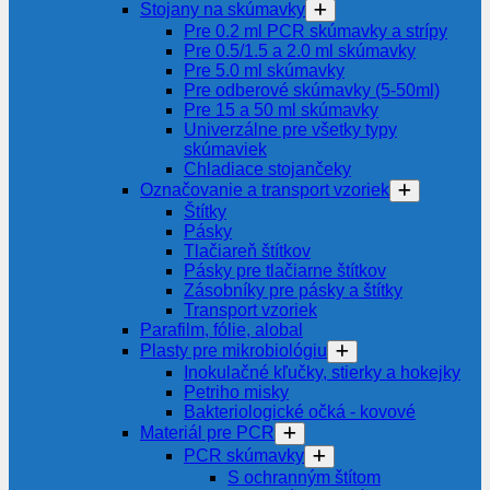
Stojany na skúmavky
Pre 0.2 ml PCR skúmavky a strípy
Pre 0.5/1.5 a 2.0 ml skúmavky
Pre 5.0 ml skúmavky
Pre odberové skúmavky (5-50ml)
Pre 15 a 50 ml skúmavky
Univerzálne pre všetky typy
skúmaviek
Chladiace stojančeky
Označovanie a transport vzoriek
Štítky
Pásky
Tlačiareň štítkov
Pásky pre tlačiarne štítkov
Zásobníky pre pásky a štítky
Transport vzoriek
Parafilm, fólie, alobal
Plasty pre mikrobiológiu
Inokulačné kľučky, stierky a hokejky
Petriho misky
Bakteriologické očká - kovové
Materiál pre PCR
PCR skúmavky
S ochranným štítom