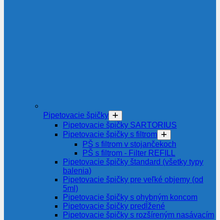
Pipetovacie špičky
Pipetovacie špičky SARTORIUS
Pipetovacie špičky s filtrom
PŠ s filtrom v stojančekoch
PŠ s filtrom - Filter REFILL
Pipetovacie špičky štandard (všetky typy
balenia)
Pipetovacie špičky pre veľké objemy (od
5ml)
Pipetovacie špičky s ohybným koncom
Pipetovacie špičky predĺžené
Pipetovacie špičky s rozšíreným nasávacím