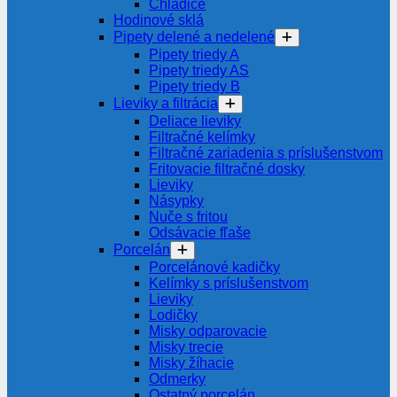
Chladiče
Hodinové sklá
Pipety delené a nedelené
Pipety triedy A
Pipety triedy AS
Pipety triedy B
Lieviky a filtrácia
Deliace lieviky
Filtračné kelímky
Filtračné zariadenia s príslušenstvom
Fritovacie filtračné dosky
Lieviky
Násypky
Nuče s fritou
Odsávacie fľaše
Porcelán
Porcelánové kadičky
Kelímky s príslušenstvom
Lieviky
Lodičky
Misky odparovacie
Misky trecie
Misky žíhacie
Odmerky
Ostatný porcelán