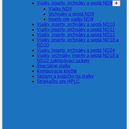
Vialky, inserty, vrchnáky a septá ND9
Vialky ND9
Vrchnáky a septá ND9
Inserty pre vialky ND9
Vialky, inserty, vrchnáky a septá ND10
Vialky, inserty, vrchnáky a septá ND11
Vialky, inserty, vrchnáky a septá ND13
Vialky, inserty, vrchnáky a septá ND18 a
ND20
Vialky, inserty, vrchnáky a septá ND24
Vialky, vrchnáky, inserty a septá ND18 a
ND22 zaklapávací uzáver
Špeciálne vialky
Krimpovacie kliešte
Stojany a krabičky na vialky
Striekačky pre HPLC