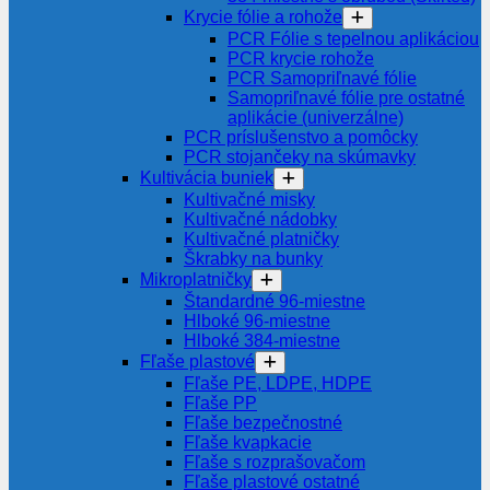
Krycie fólie a rohože
PCR Fólie s tepelnou aplikáciou
PCR krycie rohože
PCR Samopriľnavé fólie
Samopriľnavé fólie pre ostatné
aplikácie (univerzálne)
PCR príslušenstvo a pomôcky
PCR stojančeky na skúmavky
Kultivácia buniek
Kultivačné misky
Kultivačné nádobky
Kultivačné platničky
Škrabky na bunky
Mikroplatničky
Štandardné 96-miestne
Hlboké 96-miestne
Hlboké 384-miestne
Fľaše plastové
Fľaše PE, LDPE, HDPE
Fľaše PP
Fľaše bezpečnostné
Fľaše kvapkacie
Fľaše s rozprašovačom
Fľaše plastové ostatné