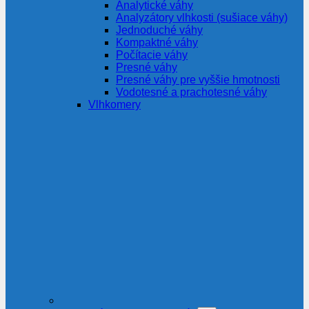
Analytické váhy
Analyzátory vlhkosti (sušiace váhy)
Jednoduché váhy
Kompaktné váhy
Počítacie váhy
Presné váhy
Presné váhy pre vyššie hmotnosti
Vodotesné a prachotesné váhy
Vlhkomery