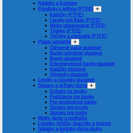
Nádoby a Kanistre
Pomôcky z teflónu (PTFE)
Kadičky (PTFE)
Lieviky pre fľaše (PTFE)
Misky odparovacie (PTFE)
Tégliky (PTFE)
Tyčinky a miešadlá (PTFE)
Plasty odmerné
Odmerné valce plastové
Banky odmerné plastové
Byrety plastové
Erlenmeyerové banky plastové
Kadičky plastové
Odmerky plastové
Lieviky a násypky plastové
Stojany a držiaky rôzne
Držiaky na lieviky
Podstavce pre banky
Pre serologické pipety
Stojany pre kyvety
Stojany pre vialky
Misky, tácky a podložky
Lopatky, lyžičky, špachtle a pinzety
Nádoby a kelímky rôzne druhy