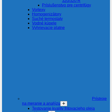
320/320 R
Príslušenstvo pre centrifúgy
Vortexy
Homogenizátory
Suché termostaty
Vodné kúpele
Vyhrievacie platne
Prístroje
na meranie a analýzu
Testovanie kvality fritovacieho oleja