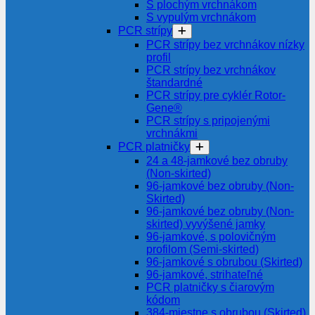
S plochým vrchnákom
S vypulým vrchnákom
PCR strípy
PCR strípy bez vrchnákov nízky
profil
PCR strípy bez vrchnákov
štandardné
PCR strípy pre cyklér Rotor-
Gene®
PCR strípy s pripojenými
vrchnákmi
PCR platničky
24 a 48-jamkové bez obruby
(Non-skirted)
96-jamkové bez obruby (Non-
Skirted)
96-jamkové bez obruby (Non-
skirted) vyvýšené jamky
96-jamkové, s polovičným
profilom (Semi-skirted)
96-jamkové s obrubou (Skirted)
96-jamkové, strihateľné
PCR platničky s čiarovým
kódom
384-miestne s obrubou (Skirted)