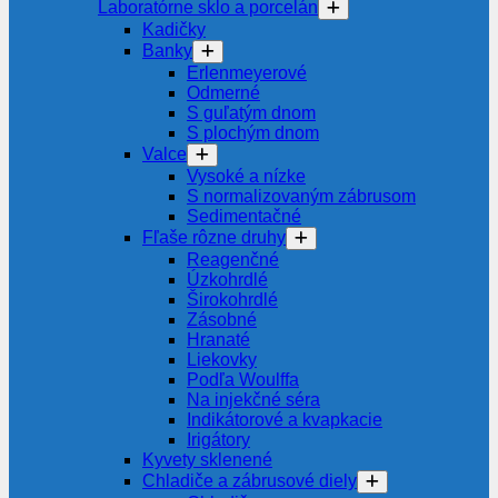
Laboratórne sklo a porcelán
Kadičky
Banky
Erlenmeyerové
Odmerné
S guľatým dnom
S plochým dnom
Valce
Vysoké a nízke
S normalizovaným zábrusom
Sedimentačné
Fľaše rôzne druhy
Reagenčné
Úzkohrdlé
Širokohrdlé
Zásobné
Hranaté
Liekovky
Podľa Woulffa
Na injekčné séra
Indikátorové a kvapkacie
Irigátory
Kyvety sklenené
Chladiče a zábrusové diely