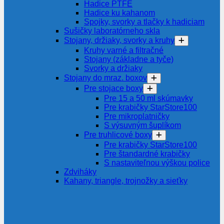
Hadice PTFE
Hadice ku kahanom
Spojky, svorky a tlačky k hadiciam
Sušičky laboratórneho skla
Stojany, držiaky, svorky a kruhy
Kruhy varné a filtračné
Stojany (základne a tyče)
Svorky a držiaky
Stojany do mraz. boxov
Pre stojace boxy
Pre 15 a 50 ml skúmavky
Pre krabičky StarStore100
Pre mikroplatničky
S výsuvným šuplíkom
Pre truhlicové boxy
Pre krabičky StarStore100
Pre štandardné krabičky
S nastaviteľnou výškou police
Zdviháky
Kahany, triangle, trojnožky a sieťky