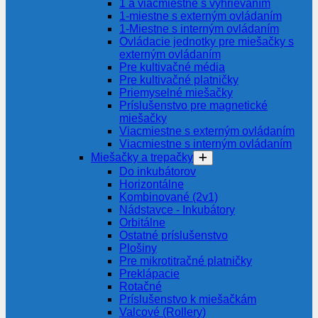
1 a viacmiestne s vyhrievaním
1-miestne s externým ovládaním
1-Miestne s interným ovládaním
Ovládacie jednotky pre miešačky s
externým ovládaním
Pre kultivačné média
Pre kultivačné platničky
Priemyselné miešačky
Príslušenstvo pre magnetické
miešačky
Viacmiestne s externým ovládaním
Viacmiestne s interným ovládaním
Miešačky a trepačky
Do inkubátorov
Horizontálne
Kombinované (2v1)
Nádstavce - Inkubátory
Orbitálne
Ostatné príslušenstvo
Plošiny
Pre mikrotitračné platničky
Preklápacie
Rotačné
Príslušenstvo k miešačkám
Valcové (Rollery)