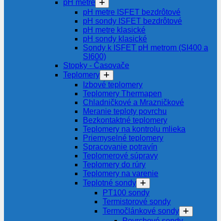
pH metre
pH metre ISFET bezdrôtové
pH sondy ISFET bezdrôtové
pH metre klasické
pH sondy klasické
Sondy k ISFET pH metrom (SI400 a
SI600)
Stopky - Časovače
Teplomery
Izbové teplomery
Teplomery Thermapen
Chladničkové a Mrazničkové
Meranie teploty povrchu
Bezkontaktné teplomery
Teplomery na kontrolu mlieka
Priemyselné teplomery
Spracovanie potravín
Teplomerové súpravy
Teplomery do rúry
Teplomery na varenie
Teplotné sondy
PT100 sondy
Termistorové sondy
Termočlánkové sondy
Povrchové sondy