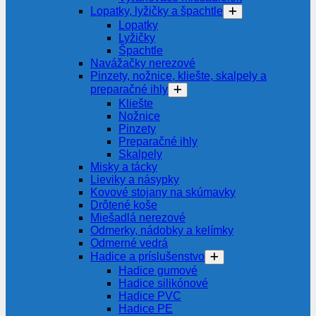
Lopatky, lyžičky a špachtle
Lopatky
Lyžičky
Špachtle
Navážačky nerezové
Pinzety, nožnice, kliešte, skalpely a
preparačné ihly
Kliešte
Nožnice
Pinzety
Preparačné ihly
Skalpely
Misky a tácky
Lieviky a násypky
Kovové stojany na skúmavky
Drôtené koše
Miešadlá nerezové
Odmerky, nádobky a kelímky
Odmerné vedrá
Hadice a príslušenstvo
Hadice gumové
Hadice silikónové
Hadice PVC
Hadice PE