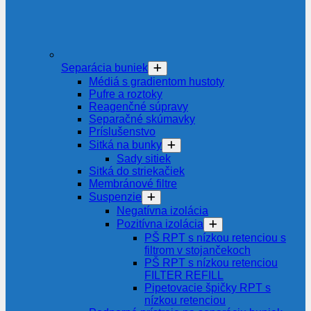
Separácia buniek
Médiá s gradientom hustoty
Pufre a roztoky
Reagenčné súpravy
Separačné skúmavky
Príslušenstvo
Sitká na bunky
Sady sitiek
Sitká do striekačiek
Membránové filtre
Suspenzie
Negatívna izolácia
Pozitívna izolácia
PŠ RPT s nízkou retenciou s
filtrom v stojančekoch
PŠ RPT s nízkou retenciou
FILTER REFILL
Pipetovacie špičky RPT s
nízkou retenciou