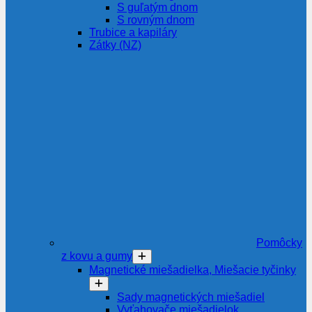
S guľatým dnom
S rovným dnom
Trubice a kapiláry
Zátky (NZ)
Pomôcky
z kovu a gumy
Magnetické miešadielka, Miešacie tyčinky
Sady magnetických miešadiel
Vyťahovače miešadielok