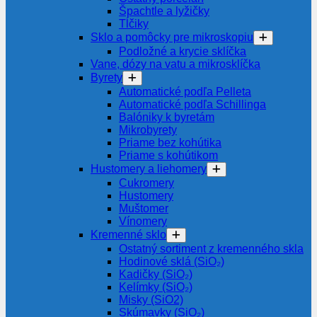
Špachtle a lyžičky
Tĺčiky
Sklo a pomôcky pre mikroskopiu
Podložné a krycie sklíčka
Vane, dózy na vatu a mikrosklíčka
Byrety
Automatické podľa Pelleta
Automatické podľa Schillinga
Balóniky k byretám
Mikrobyrety
Priame bez kohútika
Priame s kohútikom
Hustomery a liehomery
Cukromery
Hustomery
Muštomer
Vínomery
Kremenné sklo
Ostatný sortiment z kremenného skla
Hodinové sklá (SiO₂)
Kadičky (SiO₂)
Kelímky (SiO₂)
Misky (SiO2)
Skúmavky (SiO₂)