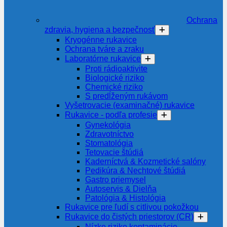
Ochrana
zdravia, hygiena a bezpečnosť
Kryogénne rukavice
Ochrana tváre a zraku
Laboratórne rukavice
Proti rádioaktivite
Biologické riziko
Chemické riziko
S predĺženým rukávom
Vyšetrovacie (examinačné) rukavice
Rukavice - podľa profesie
Gynekológia
Zdravotníctvo
Stomatológia
Tetovacie štúdiá
Kaderníctvá & Kozmetické salóny
Pedikúra & Nechtové štúdiá
Gastro priemysel
Autoservis & Dielňa
Patológia & Histológia
Rukavice pre ľudí s citlivou pokožkou
Rukavice do čistých priestorov (CR)
Nízke riziko kontaminácie