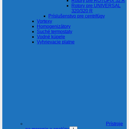
Rotory pre ROTOFIX 32 A
Rotory pre UNIVERSAL
320/320 R
Príslušenstvo pre centrifúgy
Vortexy
Homogenizátory
Suché termostaty
Vodné kúpele
Vyhrievacie platne
Prístroje