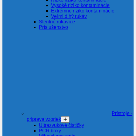
Vysoké riziko kontaminácie
Extrémne riziko kontaminácie
Veľmi dlhý rukáv
Sterilné rukavice
Príslušenstvo
Prístroje -
príprava vzoriek
Ultrazvukové čističky
PCR boxy