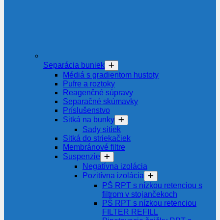
Separácia buniek
Médiá s gradientom hustoty
Pufre a roztoky
Reagenčné súpravy
Separačné skúmavky
Príslušenstvo
Sitká na bunky
Sady sitiek
Sitká do striekačiek
Membránové filtre
Suspenzie
Negatívna izolácia
Pozitívna izolácia
PŠ RPT s nízkou retenciou s
filtrom v stojančekoch
PŠ RPT s nízkou retenciou
FILTER REFILL