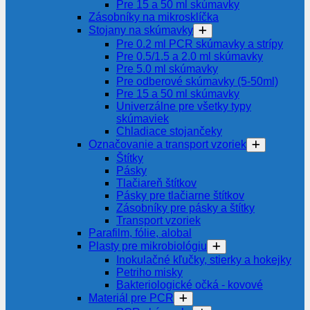
Pre 15 a 50 ml skúmavky
Zásobníky na mikrosklíčka
Stojany na skúmavky
Pre 0.2 ml PCR skúmavky a strípy
Pre 0.5/1.5 a 2.0 ml skúmavky
Pre 5.0 ml skúmavky
Pre odberové skúmavky (5-50ml)
Pre 15 a 50 ml skúmavky
Univerzálne pre všetky typy
skúmaviek
Chladiace stojančeky
Označovanie a transport vzoriek
Štítky
Pásky
Tlačiareň štítkov
Pásky pre tlačiarne štítkov
Zásobníky pre pásky a štítky
Transport vzoriek
Parafilm, fólie, alobal
Plasty pre mikrobiológiu
Inokulačné kľučky, stierky a hokejky
Petriho misky
Bakteriologické očká - kovové
Materiál pre PCR