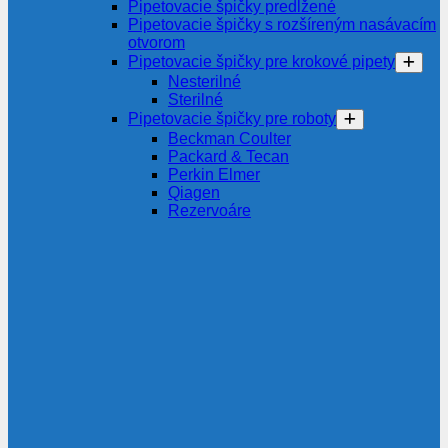
Pipetovacie špičky predĺžené
Pipetovacie špičky s rozšíreným nasávacím
otvorom
Pipetovacie špičky pre krokové pipety
Nesterilné
Sterilné
Pipetovacie špičky pre roboty
Beckman Coulter
Packard & Tecan
Perkin Elmer
Qiagen
Rezervoáre