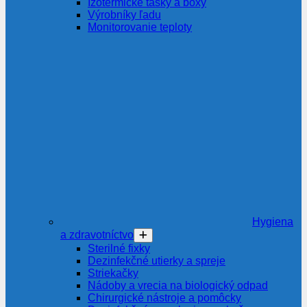
Izotermické tašky a boxy
Výrobníky ľadu
Monitorovanie teploty
Hygiena
a zdravotníctvo
Sterilné fixky
Dezinfekčné utierky a spreje
Striekačky
Nádoby a vrecia na biologický odpad
Chirurgické nástroje a pomôcky