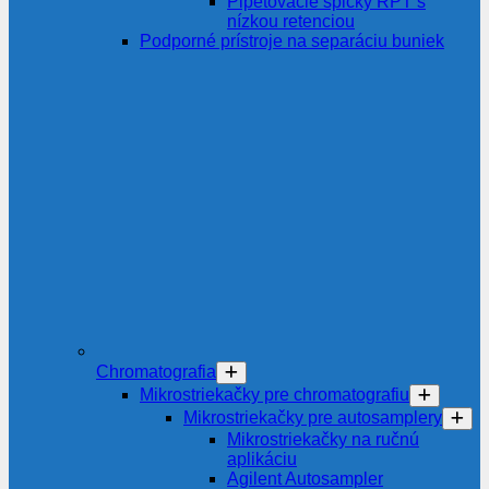
Pipetovacie špičky RPT s
nízkou retenciou
Podporné prístroje na separáciu buniek
Chromatografia
Mikrostriekačky pre chromatografiu
Mikrostriekačky pre autosamplery
Mikrostriekačky na ručnú
aplikáciu
Agilent Autosampler