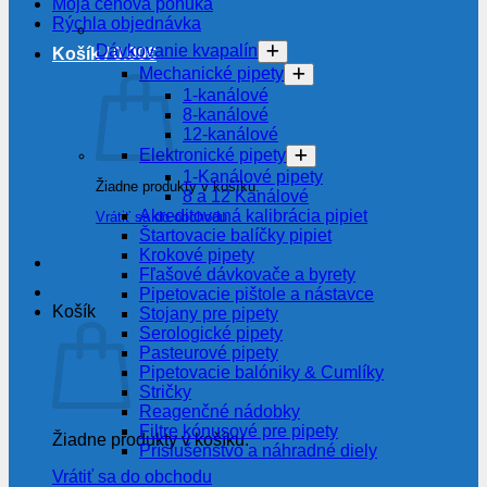
Moja cenová ponuka
Rýchla objednávka
Dávkovanie kvapalín
Košík /
0.00
€
Mechanické pipety
1-kanálové
8-kanálové
12-kanálové
Elektronické pipety
1-Kanálové pipety
Žiadne produkty v košíku.
8 a 12 Kanálové
Akreditovaná kalibrácia pipiet
Vrátiť sa do obchodu
Štartovacie balíčky pipiet
Krokové pipety
Fľašové dávkovače a byrety
Pipetovacie pištole a nástavce
Košík
Stojany pre pipety
Serologické pipety
Pasteurové pipety
Pipetovacie balóniky & Cumlíky
Stričky
Reagenčné nádobky
Filtre kónusové pre pipety
Žiadne produkty v košíku.
Príslušenstvo a náhradné diely
Vrátiť sa do obchodu