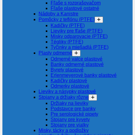
Fľaše s rozprašovačom
Fľaše plastové ostatné
Nádoby a Kanistre
Pomôcky z teflónu (PTFE)
Kadičky (PTFE)
Lieviky pre fľaše (PTFE)
Misky odparovacie (PTFE)
Tégliky (PTFE)
Tyčinky a miešadlá (PTFE)
Plasty odmerné
Odmerné valce plastové
Banky odmerné plastové
Byrety plastové
Erlenmeyerové banky plastové
Kadičky plastové
Odmerky plastové
Lieviky a násypky plastové
Stojany a držiaky rôzne
Držiaky na lieviky
Podstavce pre banky
Pre serologické pipety
Stojany pre kyvety
Stojany pre vialky
Misky, tácky a podložky