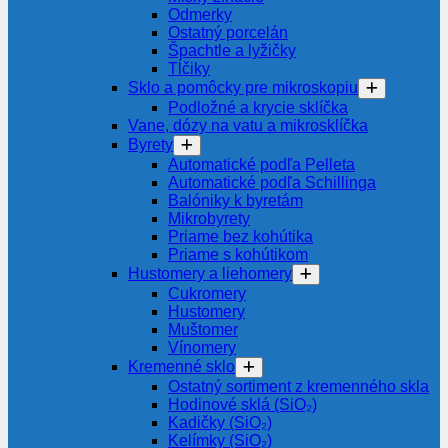
Odmerky
Ostatný porcelán
Špachtle a lyžičky
Tĺčiky
Sklo a pomôcky pre mikroskopiu
Podložné a krycie sklíčka
Vane, dózy na vatu a mikrosklíčka
Byrety
Automatické podľa Pelleta
Automatické podľa Schillinga
Balóniky k byretám
Mikrobyrety
Priame bez kohútika
Priame s kohútikom
Hustomery a liehomery
Cukromery
Hustomery
Muštomer
Vínomery
Kremenné sklo
Ostatný sortiment z kremenného skla
Hodinové sklá (SiO₂)
Kadičky (SiO₂)
Kelímky (SiO₂)