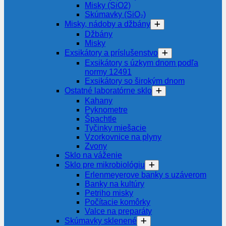
Misky (SiO2)
Skúmavky (SiO₂)
Misky, nádoby a džbány
Džbány
Misky
Exsikátory a príslušenstvo
Exsikátory s úzkym dnom podľa
normy 12491
Exsikátory so širokým dnom
Ostatné laboratórne sklo
Kahany
Pyknometre
Špachtle
Tyčinky miešacie
Vzorkovnice na plyny
Zvony
Sklo na váženie
Sklo pre mikrobiológiu
Erlenmeyerove banky s uzáverom
Banky na kultúry
Petriho misky
Počítacie komôrky
Valce na preparáty
Skúmavky sklenené