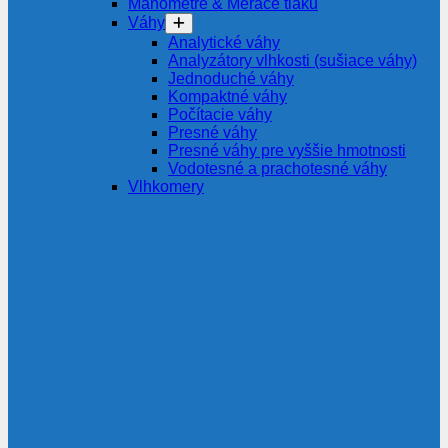
Manometre & Merače tlaku
Váhy
Analytické váhy
Analyzátory vlhkosti (sušiace váhy)
Jednoduché váhy
Kompaktné váhy
Počítacie váhy
Presné váhy
Presné váhy pre vyššie hmotnosti
Vodotesné a prachotesné váhy
Vlhkomery