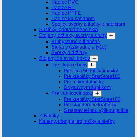
Hadice PVC
Hadice PE
Hadice PTFE
Hadice ku kahanom
Spojky, svorky a tlačky k hadiciam
Sušičky laboratórneho skla
Stojany, držiaky, svorky a kruhy
Kruhy varné a filtračné
Stojany (základne a tyče)
Svorky a držiaky
Stojany do mraz. boxov
Pre stojace boxy
Pre 15 a 50 ml skúmavky
Pre krabičky StarStore100
Pre mikroplatničky
S výsuvným šuplíkom
Pre truhlicové boxy
Pre krabičky StarStore100
Pre štandardné krabičky
S nastaviteľnou výškou police
Zdviháky
Kahany, triangle, trojnožky a sieťky