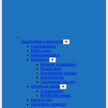
Diagnostiká a reagencie
Histopatológia
FISH sondy
Hemokoagulácia
Biochémia
Kontroly a kalibrátory
Rýchle testy
Biochemické súpravy
Imunochémia
Serologické súpravy
Genetické médiá
Cytogenetika
RPMI1640 médiá
Imerzný olej
Generátory anaerózy