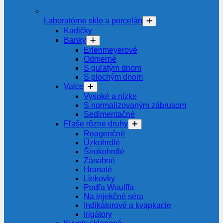
Laboratórne sklo a porcelán
Kadičky
Banky
Erlenmeyerové
Odmerné
S guľatým dnom
S plochým dnom
Valce
Vysoké a nízke
S normalizovaným zábrusom
Sedimentačné
Fľaše rôzne druhy
Reagenčné
Úzkohrdlé
Širokohrdlé
Zásobné
Hranaté
Liekovky
Podľa Woulffa
Na injekčné séra
Indikátorové a kvapkacie
Irigátory