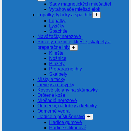
Sady magnetických miešadiel
Vyťahovače miešadielok
Lopatky, lyžičky a špachtle
Lopatky
Lyžičky
Špachtle
Navážačky nerezové
Pinzety, nožnice, kliešte, skalpely a
preparačné ihly
Kliešte
Nožnice
Pinzety
Preparačné ihly
Skalpely
Misky a tácky
Lieviky a násypky
Kovové stojany na skúmavky
Drôtené koše
Miešadlá nerezové
Odmerky, nádobky a kelímky
Odmerné vedrá
Hadice a príslušenstvo
Hadice gumové
Hadice silikónové