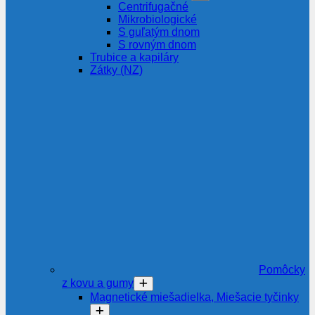
Centrifugačné
Mikrobiologické
S guľatým dnom
S rovným dnom
Trubice a kapiláry
Zátky (NZ)
Pomôcky
z kovu a gumy
Magnetické miešadielka, Miešacie tyčinky