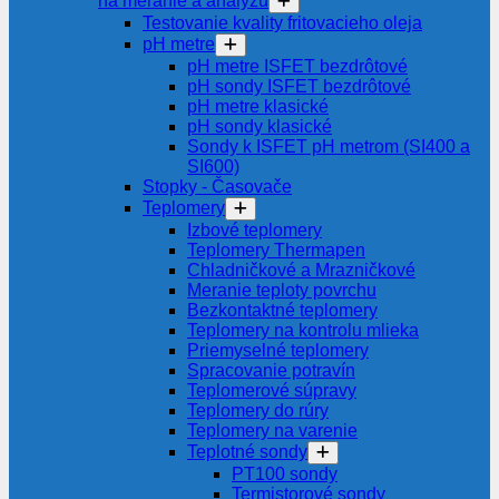
na meranie a analýzu
Testovanie kvality fritovacieho oleja
pH metre
pH metre ISFET bezdrôtové
pH sondy ISFET bezdrôtové
pH metre klasické
pH sondy klasické
Sondy k ISFET pH metrom (SI400 a
SI600)
Stopky - Časovače
Teplomery
Izbové teplomery
Teplomery Thermapen
Chladničkové a Mrazničkové
Meranie teploty povrchu
Bezkontaktné teplomery
Teplomery na kontrolu mlieka
Priemyselné teplomery
Spracovanie potravín
Teplomerové súpravy
Teplomery do rúry
Teplomery na varenie
Teplotné sondy
PT100 sondy
Termistorové sondy