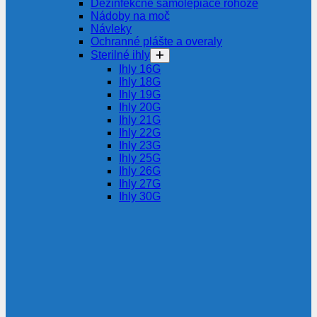
Dezinfekčné samolepiace rohože
Nádoby na moč
Návleky
Ochranné plášte a overaly
Sterilné ihly
Ihly 16G
Ihly 18G
Ihly 19G
Ihly 20G
Ihly 21G
Ihly 22G
Ihly 23G
Ihly 25G
Ihly 26G
Ihly 27G
Ihly 30G