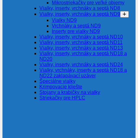
Mikrostriekačky pre veľké objemy
Vialky, inserty, vrchnáky a septá ND8
Vialky, inserty, vrchnáky a septá ND9
Vialky ND9
Vrchnáky a septá ND9
Inserty pre vialky ND9
Vialky, inserty, vrchnáky a septá ND10
Vialky, inserty, vrchnáky a septá ND11
Vialky, inserty, vrchnáky a septá ND13
Vialky, inserty, vrchnáky a septá ND18 a
ND20
Vialky, inserty, vrchnáky a septá ND24
Vialky, vrchnáky, inserty a septá ND18 a
ND22 zaklapávací uzáver
Špeciálne vialky
Krimpovacie kliešte
Stojany a krabičky na vialky
Striekačky pre HPLC