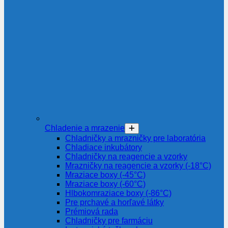
Chladenie a mrazenie
Chladničky a mrazničky pre laboratória
Chladiace inkubátory
Chladničky na reagencie a vzorky
Mrazničky na reagencie a vzorky (-18°C)
Mraziace boxy (-45°C)
Mraziace boxy (-60°C)
Hlbokomraziace boxy (-86°C)
Pre prchavé a horľavé látky
Prémiová rada
Chladničky pre farmáciu