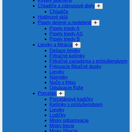
Kyvety sklenené
Chladiče a zábrusové diely
Chladiče
Hodinové sklá
Pipety delené a nedelené
Pipety triedy A
Pipety triedy AS
Pipety triedy B
Lieviky a filtrácia
Deliace lieviky
Filtračné kelímky
Filtračné zariadenia s príslušenstvom
Fritovacie filtračné dosky
Lieviky
Násypky
Nuče s fritou
Odsávacie fľaše
Porcelán
Porcelánové kadičky
Kelímky s príslušenstvom
Lieviky
Lodičky
Misky odparovacie
Misky trecie
Misky žíhacie