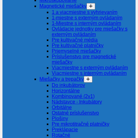
Mikroskopovanie
Magnetické miešačky
1 a viacmiestne s vyhrievaním
1-miestne s externým ovládaním
1-Miestne s interným ovládaním
Ovládacie jednotky pre miešačky s
externým ovládaním
Pre kultivačné média
Pre kultivačné platničky
Priemyselné miešačky
Príslušenstvo pre magnetické
miešačky
Viacmiestne s externým ovládaním
Viacmiestne s interným ovládaním
Miešačky a trepačky
Do inkubátorov
Horizontálne
Kombinované (2v1)
Nádstavce - Inkubátory
Orbitálne
Ostatné príslušenstvo
Plošiny
Pre mikrotitračné platničky
Preklápacie
Rotačné