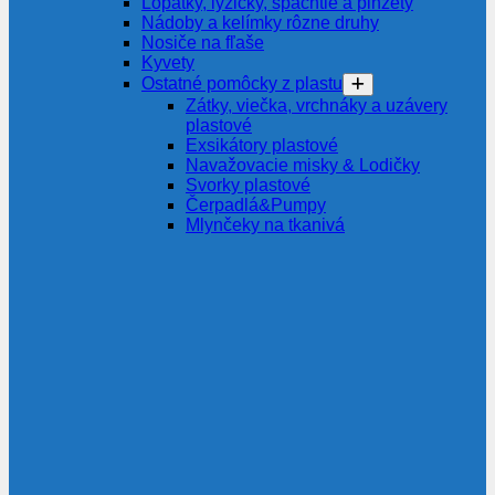
Lopatky, lyžičky, špachtle a pinzety
Nádoby a kelímky rôzne druhy
Nosiče na fľaše
Kyvety
Ostatné pomôcky z plastu
Zátky, viečka, vrchnáky a uzávery
plastové
Exsikátory plastové
Navažovacie misky & Lodičky
Svorky plastové
Čerpadlá&Pumpy
Mlynčeky na tkanivá