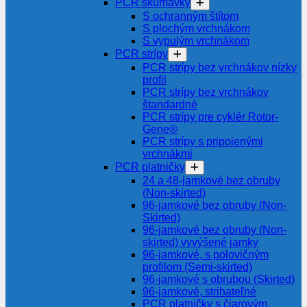
PCR skúmavky
S ochranným štítom
S plochým vrchnákom
S vypulým vrchnákom
PCR strípy
PCR strípy bez vrchnákov nízky
profil
PCR strípy bez vrchnákov
štandardné
PCR strípy pre cyklér Rotor-
Gene®
PCR strípy s pripojenými
vrchnákmi
PCR platničky
24 a 48-jamkové bez obruby
(Non-skirted)
96-jamkové bez obruby (Non-
Skirted)
96-jamkové bez obruby (Non-
skirted) vyvýšené jamky
96-jamkové, s polovičným
profilom (Semi-skirted)
96-jamkové s obrubou (Skirted)
96-jamkové, strihateľné
PCR platničky s čiarovým