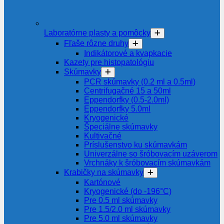
Laboratórne plasty a pomôcky
Fľaše rôzne druhy
Indikátorové a kvapkacie
Kazety pre histopatológiu
Skúmavky
PCR skúmavky (0.2 ml a 0.5ml)
Centrifugačné 15 a 50ml
Eppendorfky (0.5-2.0ml)
Eppendorfky 5.0ml
Kryogenické
Špeciálne skúmavky
Kultivačné
Príslušenstvo ku skúmavkám
Univerzálne so šróbovacím uzáverom
Vrchnáky k šróbovacím skúmavkám
Krabičky na skúmavky
Kartónové
Kryogenické (do -196°C)
Pre 0.5 ml skúmavky
Pre 1.5/2.0 ml skúmavky
Pre 5.0 ml skúmavky