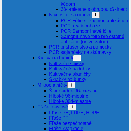
kódom
384-miestne s obrubou (Skirted)
Krycie fólie a rohože
PCR Fólie s tepelnou aplikáciou
PCR krycie rohože
PCR Samopriľnavé fólie
Samopriľnavé fólie pre ostatné
aplikácie (univerzálne)
PCR príslušenstvo a pomôcky
PCR stojančeky na skúmavky
Kultivácia buniek
Kultivačné misky
Kultivačné nádobky
Kultivačné platničky
Škrabky na bunky
Mikroplatničky
Štandardné 96-miestne
Hlboké 96-miestne
Hlboké 384-miestne
Fľaše plastové
Fľaše PE, LDPE, HDPE
Fľaše PP
Fľaše bezpečnostné
Fľaše kvapkacie