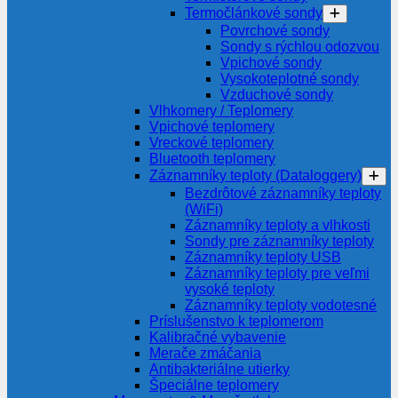
Termočlánkové sondy
Povrchové sondy
Sondy s rýchlou odozvou
Vpichové sondy
Vysokoteplotné sondy
Vzduchové sondy
Vlhkomery / Teplomery
Vpichové teplomery
Vreckové teplomery
Bluetooth teplomery
Záznamníky teploty (Dataloggery)
Bezdrôtové záznamníky teploty
(WiFi)
Záznamníky teploty a vlhkosti
Sondy pre záznamníky teploty
Záznamníky teploty USB
Záznamníky teploty pre veľmi
vysoké teploty
Záznamníky teploty vodotesné
Príslušenstvo k teplomerom
Kalibračné vybavenie
Merače zmáčania
Antibakteriálne utierky
Špeciálne teplomery