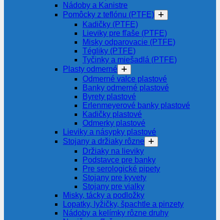
Nádoby a Kanistre
Pomôcky z teflónu (PTFE)
Kadičky (PTFE)
Lieviky pre fľaše (PTFE)
Misky odparovacie (PTFE)
Tégliky (PTFE)
Tyčinky a miešadlá (PTFE)
Plasty odmerné
Odmerné valce plastové
Banky odmerné plastové
Byrety plastové
Erlenmeyerové banky plastové
Kadičky plastové
Odmerky plastové
Lieviky a násypky plastové
Stojany a držiaky rôzne
Držiaky na lieviky
Podstavce pre banky
Pre serologické pipety
Stojany pre kyvety
Stojany pre vialky
Misky, tácky a podložky
Lopatky, lyžičky, špachtle a pinzety
Nádoby a kelímky rôzne druhy