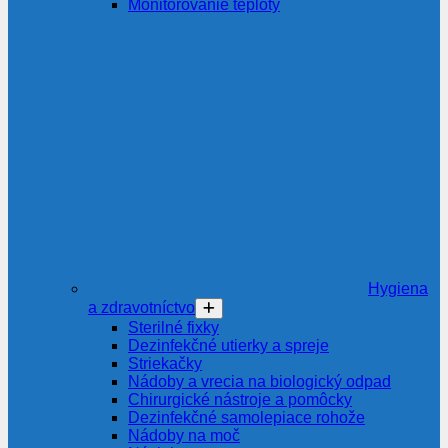
Monitorovanie teploty
Hygiena
a zdravotníctvo
Sterilné fixky
Dezinfekčné utierky a spreje
Striekačky
Nádoby a vrecia na biologický odpad
Chirurgické nástroje a pomôcky
Dezinfekčné samolepiace rohože
Nádoby na moč