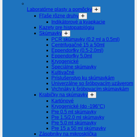
Laboratórne plasty a pomôcky
Fľaše rôzne druhy
Indikátorové a kvapkacie
Kazety pre histopatológiu
Skúmavky
PCR skúmavky (0.2 ml a 0.5ml)
Centrifugačné 15 a 50ml
Eppendorfky (0.5-2.0ml)
Eppendorfky 5.0ml
Kryogenické
Špeciálne skúmavky
Kultivačné
Príslušenstvo ku skúmavkám
Univerzálne so šróbovacím uzáverom
Vrchnáky k šróbovacím skúmavkám
Krabičky na skúmavky
Kartónové
Kryogenické (do -196°C)
Pre 0.5 ml skúmavky
Pre 1.5/2.0 ml skúmavky
Pre 5.0 ml skúmavky
Pre 15 a 50 ml skúmavky
Zásobníky na mikrosklíčka