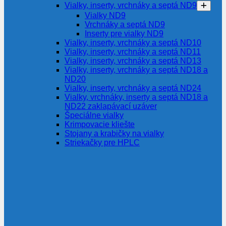
Vialky, inserty, vrchnáky a septá ND9
Vialky ND9
Vrchnáky a septá ND9
Inserty pre vialky ND9
Vialky, inserty, vrchnáky a septá ND10
Vialky, inserty, vrchnáky a septá ND11
Vialky, inserty, vrchnáky a septá ND13
Vialky, inserty, vrchnáky a septá ND18 a
ND20
Vialky, inserty, vrchnáky a septá ND24
Vialky, vrchnáky, inserty a septá ND18 a
ND22 zaklapávací uzáver
Špeciálne vialky
Krimpovacie kliešte
Stojany a krabičky na vialky
Striekačky pre HPLC