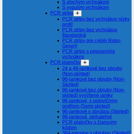
S plochým vrchnákom
S vypulým vrchnákom
PCR strípy
PCR strípy bez vrchnákov nízky
profil
PCR strípy bez vrchnákov
štandardné
PCR strípy pre cyklér Rotor-
Gene®
PCR strípy s pripojenými
vrchnákmi
PCR platničky
24 a 48-jamkové bez obruby
(Non-skirted)
96-jamkové bez obruby (Non-
Skirted)
96-jamkové bez obruby (Non-
skirted) vyvýšené jamky
96-jamkové, s polovičným
profilom (Semi-skirted)
96-jamkové s obrubou (Skirted)
96-jamkové, strihateľné
PCR platničky s čiarovým
kódom
384-miestne s obrubou (Skirted)