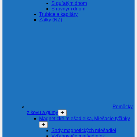
S guľatým dnom
S rovným dnom
Trubice a kapiláry
Zátky (NZ)
Pomôcky
z kovu a gumy
Magnetické miešadielka, Miešacie tyčinky
Sady magnetických miešadiel
Vyťahovače miešadielok