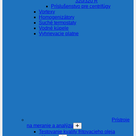
320/320 R
Príslušenstvo pre centrifúgy
Vortexy
Homogenizátory
Suché termostaty
Vodné kúpele
Vyhrievacie platne
Prístroje
na meranie a analýzu
Testovanie kvality fritovacieho oleja