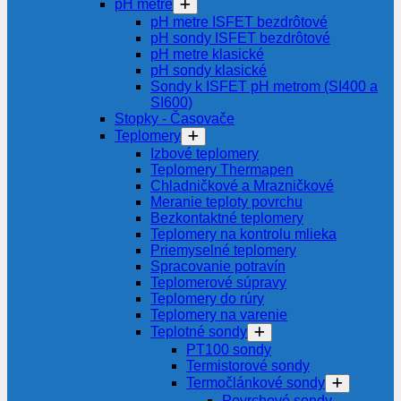
pH metre
pH metre ISFET bezdrôtové
pH sondy ISFET bezdrôtové
pH metre klasické
pH sondy klasické
Sondy k ISFET pH metrom (SI400 a
SI600)
Stopky - Časovače
Teplomery
Izbové teplomery
Teplomery Thermapen
Chladničkové a Mrazničkové
Meranie teploty povrchu
Bezkontaktné teplomery
Teplomery na kontrolu mlieka
Priemyselné teplomery
Spracovanie potravín
Teplomerové súpravy
Teplomery do rúry
Teplomery na varenie
Teplotné sondy
PT100 sondy
Termistorové sondy
Termočlánkové sondy
Povrchové sondy