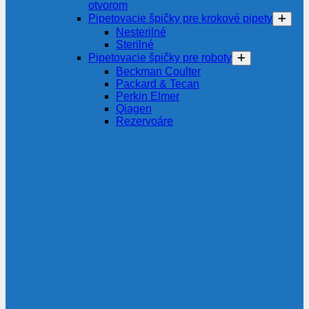
otvorom
Pipetovacie špičky pre krokové pipety
Nesterilné
Sterilné
Pipetovacie špičky pre roboty
Beckman Coulter
Packard & Tecan
Perkin Elmer
Qiagen
Rezervoáre