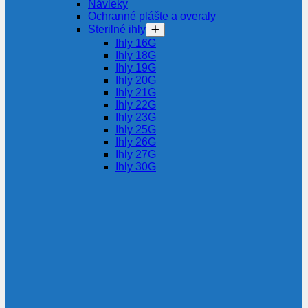
Návleky
Ochranné plášte a overaly
Sterilné ihly
Ihly 16G
Ihly 18G
Ihly 19G
Ihly 20G
Ihly 21G
Ihly 22G
Ihly 23G
Ihly 25G
Ihly 26G
Ihly 27G
Ihly 30G