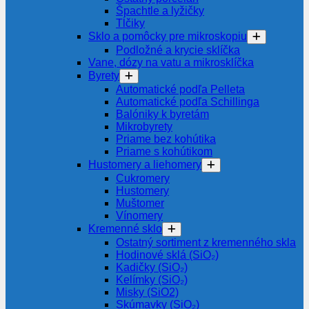
Špachtle a lyžičky
Tĺčiky
Sklo a pomôcky pre mikroskopiu
Podložné a krycie sklíčka
Vane, dózy na vatu a mikrosklíčka
Byrety
Automatické podľa Pelleta
Automatické podľa Schillinga
Balóniky k byretám
Mikrobyrety
Priame bez kohútika
Priame s kohútikom
Hustomery a liehomery
Cukromery
Hustomery
Muštomer
Vínomery
Kremenné sklo
Ostatný sortiment z kremenného skla
Hodinové sklá (SiO₂)
Kadičky (SiO₂)
Kelímky (SiO₂)
Misky (SiO2)
Skúmavky (SiO₂)