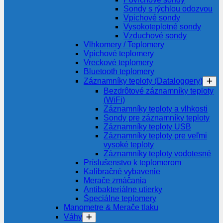
Sondy s rýchlou odozvou
Vpichové sondy
Vysokoteplotné sondy
Vzduchové sondy
Vlhkomery / Teplomery
Vpichové teplomery
Vreckové teplomery
Bluetooth teplomery
Záznamníky teploty (Dataloggery)
Bezdrôtové záznamníky teploty
(WiFi)
Záznamníky teploty a vlhkosti
Sondy pre záznamníky teploty
Záznamníky teploty USB
Záznamníky teploty pre veľmi
vysoké teploty
Záznamníky teploty vodotesné
Príslušenstvo k teplomerom
Kalibračné vybavenie
Merače zmáčania
Antibakteriálne utierky
Špeciálne teplomery
Manometre & Merače tlaku
Váhy