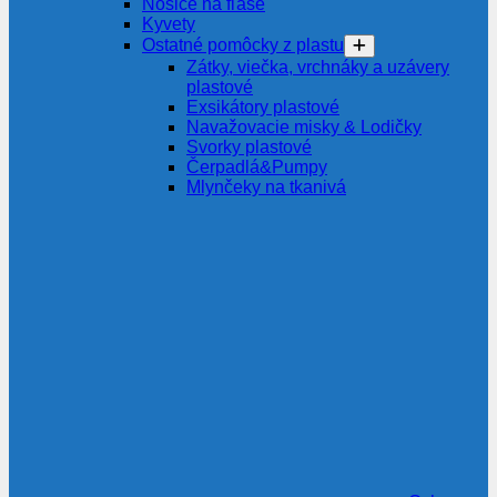
Nosiče na fľaše
Kyvety
Ostatné pomôcky z plastu
Zátky, viečka, vrchnáky a uzávery
plastové
Exsikátory plastové
Navažovacie misky & Lodičky
Svorky plastové
Čerpadlá&Pumpy
Mlynčeky na tkanivá