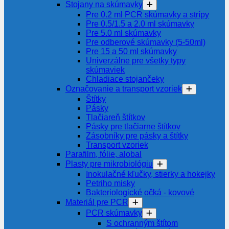
Stojany na skúmavky
Pre 0.2 ml PCR skúmavky a strípy
Pre 0.5/1.5 a 2.0 ml skúmavky
Pre 5.0 ml skúmavky
Pre odberové skúmavky (5-50ml)
Pre 15 a 50 ml skúmavky
Univerzálne pre všetky typy
skúmaviek
Chladiace stojančeky
Označovanie a transport vzoriek
Štítky
Pásky
Tlačiareň štítkov
Pásky pre tlačiarne štítkov
Zásobníky pre pásky a štítky
Transport vzoriek
Parafilm, fólie, alobal
Plasty pre mikrobiológiu
Inokulačné kľučky, stierky a hokejky
Petriho misky
Bakteriologické očká - kovové
Materiál pre PCR
PCR skúmavky
S ochranným štítom