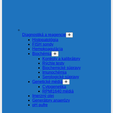
Diagnostiká a reagencie
Histopatológia
FISH sondy
Hemokoagulácia
Biochémia
Kontroly a kalibrátory
Rýchle testy
Biochemické súpravy
Imunochémia
Serologické súpravy
Genetické médiá
Cytogenetika
RPMI1640 médiá
Imerzný olej
Generátory anaerózy
pH pufre