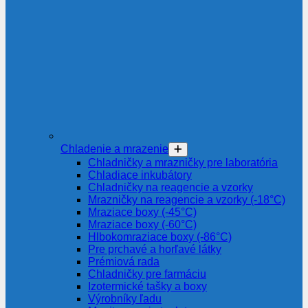
Chladenie a mrazenie
Chladničky a mrazničky pre laboratória
Chladiace inkubátory
Chladničky na reagencie a vzorky
Mrazničky na reagencie a vzorky (-18°C)
Mraziace boxy (-45°C)
Mraziace boxy (-60°C)
Hlbokomraziace boxy (-86°C)
Pre prchavé a horľavé látky
Prémiová rada
Chladničky pre farmáciu
Izotermické tašky a boxy
Výrobníky ľadu