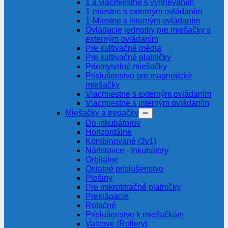
1 a viacmiestne s vyhrievaním
1-miestne s externým ovládaním
1-Miestne s interným ovládaním
Ovládacie jednotky pre miešačky s
externým ovládaním
Pre kultivačné média
Pre kultivačné platničky
Priemyselné miešačky
Príslušenstvo pre magnetické
miešačky
Viacmiestne s externým ovládaním
Viacmiestne s interným ovládaním
Miešačky a trepačky
Do inkubátorov
Horizontálne
Kombinované (2v1)
Nádstavce - Inkubátory
Orbitálne
Ostatné príslušenstvo
Plošiny
Pre mikrotitračné platničky
Preklápacie
Rotačné
Príslušenstvo k miešačkám
Valcové (Rollery)