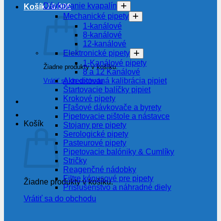
Dávkovanie kvapalín
Košík /
0.00
€
Mechanické pipety
1-kanálové
8-kanálové
12-kanálové
Elektronické pipety
1-Kanálové pipety
Žiadne produkty v košíku.
8 a 12 Kanálové
Akreditovaná kalibrácia pipiet
Vrátiť sa do obchodu
Štartovacie balíčky pipiet
Krokové pipety
Fľašové dávkovače a byrety
Pipetovacie pištole a nástavce
Košík
Stojany pre pipety
Serologické pipety
Pasteurové pipety
Pipetovacie balóniky & Cumlíky
Stričky
Reagenčné nádobky
Filtre kónusové pre pipety
Žiadne produkty v košíku.
Príslušenstvo a náhradné diely
Vrátiť sa do obchodu