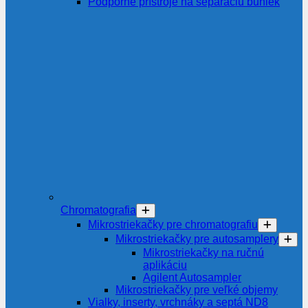
Podporné prístroje na separáciu buniek
Chromatografia
Mikrostriekačky pre chromatografiu
Mikrostriekačky pre autosamplery
Mikrostriekačky na ručnú
aplikáciu
Agilent Autosampler
Mikrostriekačky pre veľké objemy
Vialky, inserty, vrchnáky a septá ND8