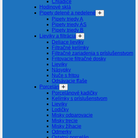
Chladiče
Hodinové sklá
Pipety delené a nedelené
Pipety triedy A
Pipety triedy AS
Pipety triedy B
Lieviky a filtrácia
Deliace lieviky
Filtračné kelímky
Filtračné zariadenia s príslušenstvom
Fritovacie filtračné dosky
Lieviky
Násypky
Nuče s fritou
Odsávacie fľaše
Porcelán
Porcelánové kadičky
Kelímky s príslušenstvom
Lieviky
Lodičky
Misky odparovacie
Misky trecie
Misky žíhacie
Odmerky
Ostatný porcelán