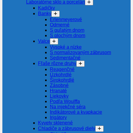
Laboratórne sklo a porcelán
Kadičky
Banky
Erlenmeyerové
Odmerné
S guľatým dnom
S plochým dnom
Valce
Vysoké a nízke
S normalizovaným zábrusom
Sedimentačné
Fľaše rôzne druhy
Reagenčné
Úzkohrdlé
Širokohrdlé
Zásobné
Hranaté
Liekovky
Podľa Woulffa
Na injekčné séra
Indikátorové a kvapkacie
Irigátory
Kyvety sklenené
Chladiče a zábrusové diely