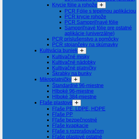
Krycie fólie a rohože
PCR Fólie s tepelnou aplikáciou
PCR krycie rohože
PCR Samopriľnavé fólie
Samopriľnavé fólie pre ostatné
aplikácie (univerzálne)
PCR príslušenstvo a pomôcky
PCR stojančeky na skúmavky
Kultivácia buniek
Kultivačné misky
Kultivačné nádobky
Kultivačné platničky
Škrabky na bunky
Mikroplatničky
Štandardné 96-miestne
Hlboké 96-miestne
Hlboké 384-miestne
Fľaše plastové
Fľaše PE, LDPE, HDPE
Fľaše PP
Fľaše bezpečnostné
Fľaše kvapkacie
Fľaše s rozprašovačom
Fľaše plastové ostatné