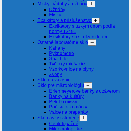
Misky, nádoby a džbány
Džbány
Misky
Exsikátory a príslušenstvo
Exsikátory s úzkym dnom podľa
normy 12491
Exsikátory so širokým dnom
Ostatné laboratórne sklo
Kahany
Pyknometre
Špachtle
Tyčinky miešacie
Vzorkovnice na plyny
Zvony
Sklo na váženie
Sklo pre mikrobiológiu
Erlenmeyerove banky s uzáverom
Banky na kultúry
Petriho misky
Počítacie komôrky
Valce na preparáty
Skúmavky sklenené
Centrifugačné
Mikrobiologické