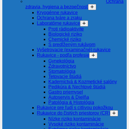
Ochrana
zdravia, hygiena a bezpečnosť
Kryogénne rukavice
Ochrana tváre a zraku
Laboratórne rukavice
Proti rádioaktivite
Biologické riziko
Chemické riziko
S predĺženým rukávom
Vyšetrovacie (examinačné) rukavice
Rukavice - podľa profesie
Gynekológia
Zdravotníctvo
Stomatológia
Tetovacie štúdiá
Kaderníctvá & Kozmetické salóny
Pedikúra & Nechtové štúdiá
Gastro priemysel
Autoservis & Dielňa
Patológia & Histológia
Rukavice pre ľudí s citlivou pokožkou
Rukavice do čistých priestorov (CR)
Nízke riziko kontaminácie
Vysoké riziko kontaminácie