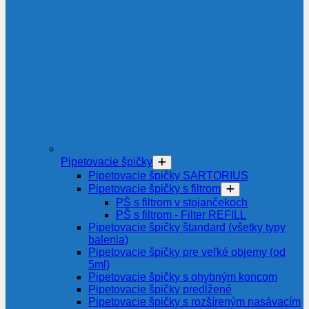
Pipetovacie špičky
Pipetovacie špičky SARTORIUS
Pipetovacie špičky s filtrom
PŠ s filtrom v stojančekoch
PŠ s filtrom - Filter REFILL
Pipetovacie špičky štandard (všetky typy
balenia)
Pipetovacie špičky pre veľké objemy (od
5ml)
Pipetovacie špičky s ohybným koncom
Pipetovacie špičky predĺžené
Pipetovacie špičky s rozšíreným nasávacím