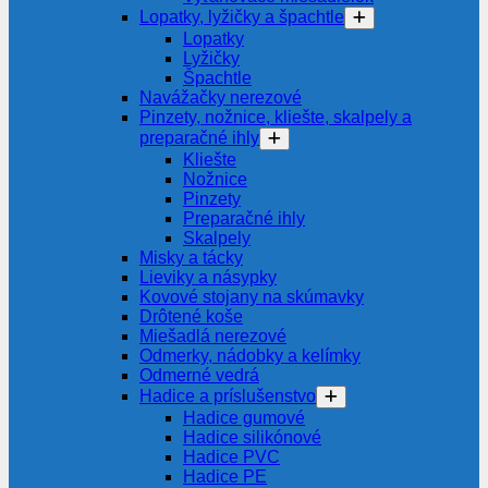
Lopatky, lyžičky a špachtle
Lopatky
Lyžičky
Špachtle
Navážačky nerezové
Pinzety, nožnice, kliešte, skalpely a
preparačné ihly
Kliešte
Nožnice
Pinzety
Preparačné ihly
Skalpely
Misky a tácky
Lieviky a násypky
Kovové stojany na skúmavky
Drôtené koše
Miešadlá nerezové
Odmerky, nádobky a kelímky
Odmerné vedrá
Hadice a príslušenstvo
Hadice gumové
Hadice silikónové
Hadice PVC
Hadice PE