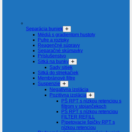
Separácia buniek
Médiá s gradientom hustoty
Pufre a roztoky
Reagenčné súpravy
Separačné skúmavky
Príslušenstvo
Sitká na bunky
Sady sitiek
Sitká do striekačiek
Membránové filtre
Suspenzie
Negatívna izolácia
Pozitívna izolácia
PŠ RPT s nízkou retenciou s
filtrom v stojančekoch
PŠ RPT s nízkou retenciou
FILTER REFILL
Pipetovacie špičky RPT s
nízkou retenciou