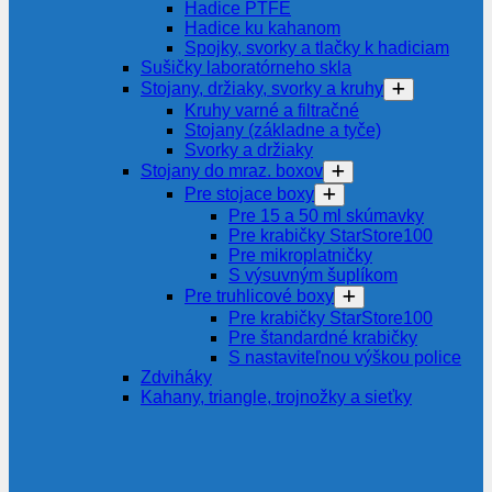
Hadice PTFE
Hadice ku kahanom
Spojky, svorky a tlačky k hadiciam
Sušičky laboratórneho skla
Stojany, držiaky, svorky a kruhy
Kruhy varné a filtračné
Stojany (základne a tyče)
Svorky a držiaky
Stojany do mraz. boxov
Pre stojace boxy
Pre 15 a 50 ml skúmavky
Pre krabičky StarStore100
Pre mikroplatničky
S výsuvným šuplíkom
Pre truhlicové boxy
Pre krabičky StarStore100
Pre štandardné krabičky
S nastaviteľnou výškou police
Zdviháky
Kahany, triangle, trojnožky a sieťky