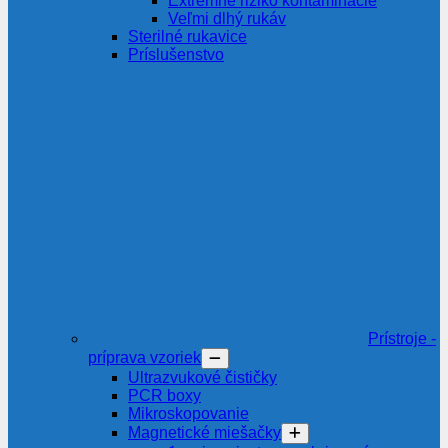
Extrémne riziko kontaminácie
Veľmi dlhý rukáv
Sterilné rukavice
Príslušenstvo
Prístroje -
príprava vzoriek
Ultrazvukové čističky
PCR boxy
Mikroskopovanie
Magnetické miešačky