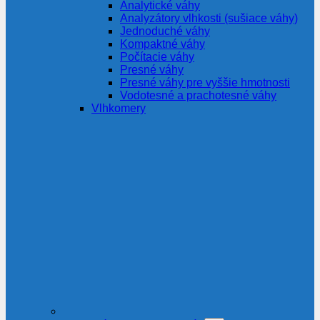
Analytické váhy
Analyzátory vlhkosti (sušiace váhy)
Jednoduché váhy
Kompaktné váhy
Počítacie váhy
Presné váhy
Presné váhy pre vyššie hmotnosti
Vodotesné a prachotesné váhy
Vlhkomery