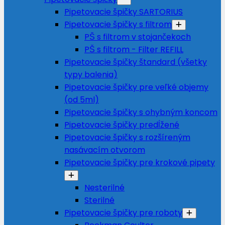
Pipetovacie špičky SARTORIUS
Pipetovacie špičky s filtrom
PŠ s filtrom v stojančekoch
PŠ s filtrom - Filter REFILL
Pipetovacie špičky štandard (všetky
typy balenia)
Pipetovacie špičky pre veľké objemy
(od 5ml)
Pipetovacie špičky s ohybným koncom
Pipetovacie špičky predĺžené
Pipetovacie špičky s rozšíreným
nasávacím otvorom
Pipetovacie špičky pre krokové pipety
Nesterilné
Sterilné
Pipetovacie špičky pre roboty