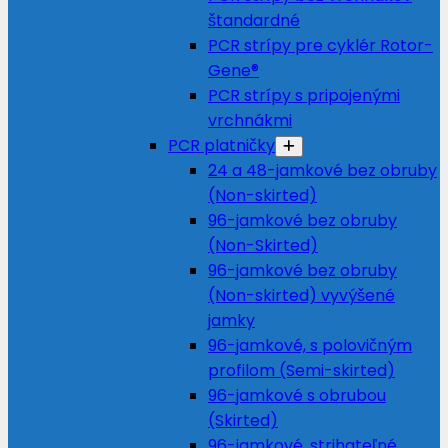
štandardné
PCR strípy pre cyklér Rotor-
Gene®
PCR strípy s pripojenými
vrchnákmi
PCR platničky
24 a 48-jamkové bez obruby
(Non-skirted)
96-jamkové bez obruby
(Non-Skirted)
96-jamkové bez obruby
(Non-skirted) vyvýšené
jamky
96-jamkové, s polovičným
profilom (Semi-skirted)
96-jamkové s obrubou
(Skirted)
96-jamkové, strihateľné