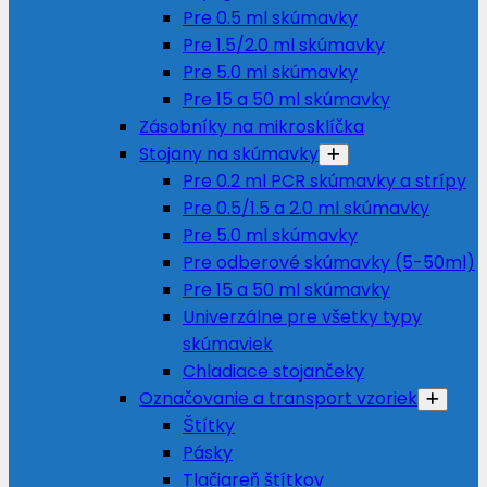
Pre 0.5 ml skúmavky
Pre 1.5/2.0 ml skúmavky
Pre 5.0 ml skúmavky
Pre 15 a 50 ml skúmavky
Zásobníky na mikrosklíčka
Stojany na skúmavky
Pre 0.2 ml PCR skúmavky a strípy
Pre 0.5/1.5 a 2.0 ml skúmavky
Pre 5.0 ml skúmavky
Pre odberové skúmavky (5-50ml)
Pre 15 a 50 ml skúmavky
Univerzálne pre všetky typy
skúmaviek
Chladiace stojančeky
Označovanie a transport vzoriek
Štítky
Pásky
Tlačiareň štítkov