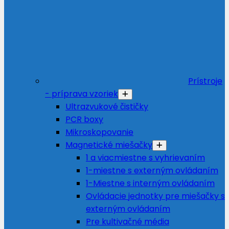
Prístroje
- príprava vzoriek
Ultrazvukové čističky
PCR boxy
Mikroskopovanie
Magnetické miešačky
1 a viacmiestne s vyhrievaním
1-miestne s externým ovládaním
1-Miestne s interným ovládaním
Ovládacie jednotky pre miešačky s
externým ovládaním
Pre kultivačné média