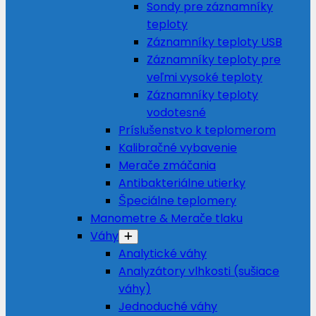
Sondy pre záznamníky
teploty
Záznamníky teploty USB
Záznamníky teploty pre
veľmi vysoké teploty
Záznamníky teploty
vodotesné
Príslušenstvo k teplomerom
Kalibračné vybavenie
Merače zmáčania
Antibakteriálne utierky
Špeciálne teplomery
Manometre & Merače tlaku
Váhy
Analytické váhy
Analyzátory vlhkosti (sušiace
váhy)
Jednoduché váhy