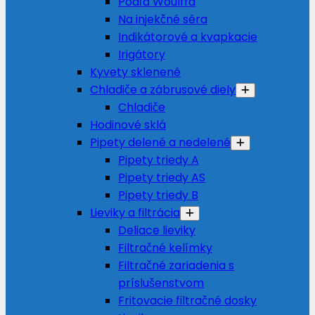
Podľa Woulffa
Na injekčné séra
Indikátorové a kvapkacie
Irigátory
Kyvety sklenené
Chladiče a zábrusové diely
Chladiče
Hodinové sklá
Pipety delené a nedelené
Pipety triedy A
Pipety triedy AS
Pipety triedy B
Lieviky a filtrácia
Deliace lieviky
Filtračné kelímky
Filtračné zariadenia s
príslušenstvom
Fritovacie filtračné dosky