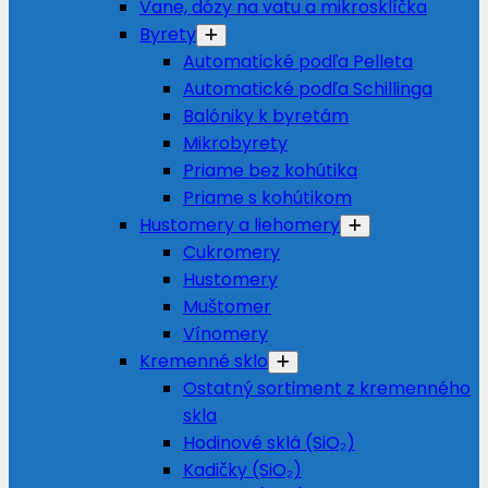
Vane, dózy na vatu a mikrosklíčka
Byrety
Automatické podľa Pelleta
Automatické podľa Schillinga
Balóniky k byretám
Mikrobyrety
Priame bez kohútika
Priame s kohútikom
Hustomery a liehomery
Cukromery
Hustomery
Muštomer
Vínomery
Kremenné sklo
Ostatný sortiment z kremenného
skla
Hodinové sklá (SiO₂)
Kadičky (SiO₂)