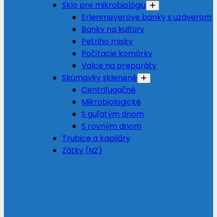
Sklo pre mikrobiológiu
Erlenmeyerove banky s uzáverom
Banky na kultúry
Petriho misky
Počítacie komôrky
Valce na preparáty
Skúmavky sklenené
Centrifugačné
Mikrobiologické
S guľatým dnom
S rovným dnom
Trubice a kapiláry
Zátky (NZ)