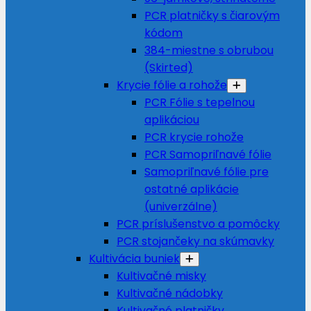
PCR platničky s čiarovým
kódom
384-miestne s obrubou
(Skirted)
Krycie fólie a rohože
PCR Fólie s tepelnou
aplikáciou
PCR krycie rohože
PCR Samopriľnavé fólie
Samopriľnavé fólie pre
ostatné aplikácie
(univerzálne)
PCR príslušenstvo a pomôcky
PCR stojančeky na skúmavky
Kultivácia buniek
Kultivačné misky
Kultivačné nádobky
Kultivačné platničky