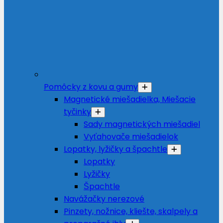
Pomôcky z kovu a gumy
Magnetické miešadielka, Miešacie
tyčinky
Sady magnetických miešadiel
Vyťahovače miešadielok
Lopatky, lyžičky a špachtle
Lopatky
Lyžičky
Špachtle
Navážačky nerezové
Pinzety, nožnice, kliešte, skalpely a