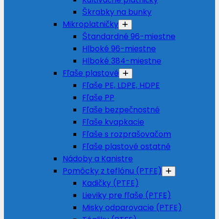
Škrabky na bunky
Mikroplatničky
Štandardné 96-miestne
Hlboké 96-miestne
Hlboké 384-miestne
Fľaše plastové
Fľaše PE, LDPE, HDPE
Fľaše PP
Fľaše bezpečnostné
Fľaše kvapkacie
Fľaše s rozprašovačom
Fľaše plastové ostatné
Nádoby a Kanistre
Pomôcky z teflónu (PTFE)
Kadičky (PTFE)
Lieviky pre fľaše (PTFE)
Misky odparovacie (PTFE)