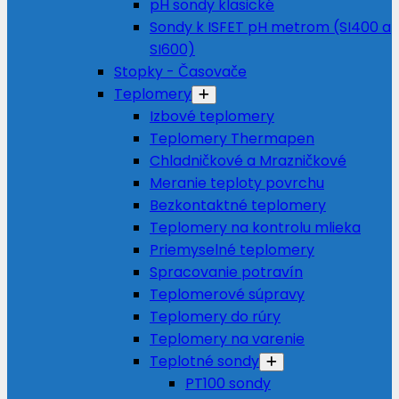
pH sondy klasické
Sondy k ISFET pH metrom (SI400 a
SI600)
Stopky - Časovače
Teplomery
Izbové teplomery
Teplomery Thermapen
Chladničkové a Mrazničkové
Meranie teploty povrchu
Bezkontaktné teplomery
Teplomery na kontrolu mlieka
Priemyselné teplomery
Spracovanie potravín
Teplomerové súpravy
Teplomery do rúry
Teplomery na varenie
Teplotné sondy
PT100 sondy