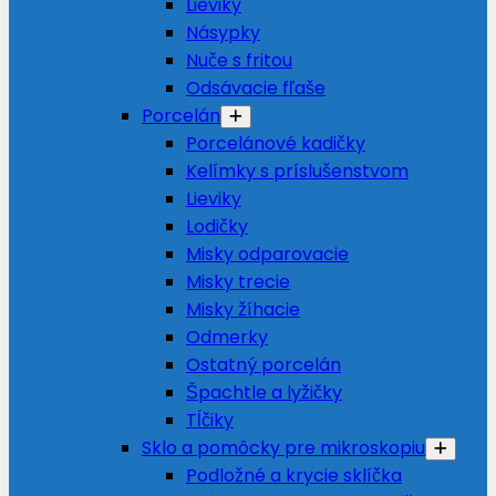
Lieviky
Násypky
Nuče s fritou
Odsávacie fľaše
Porcelán
Porcelánové kadičky
Kelímky s príslušenstvom
Lieviky
Lodičky
Misky odparovacie
Misky trecie
Misky žíhacie
Odmerky
Ostatný porcelán
Špachtle a lyžičky
Tĺčiky
Sklo a pomôcky pre mikroskopiu
Podložné a krycie sklíčka