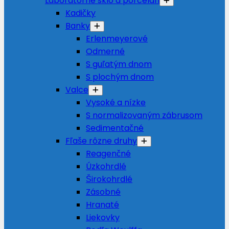
Laboratórne sklo a porcelán
Kadičky
Banky
Erlenmeyerové
Odmerné
S guľatým dnom
S plochým dnom
Valce
Vysoké a nízke
S normalizovaným zábrusom
Sedimentačné
Fľaše rôzne druhy
Reagenčné
Úzkohrdlé
Širokohrdlé
Zásobné
Hranaté
Liekovky