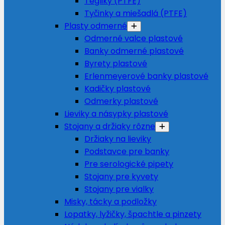
Tégliky (PTFE)
Tyčinky a miešadlá (PTFE)
Plasty odmerné
Odmerné valce plastové
Banky odmerné plastové
Byrety plastové
Erlenmeyerové banky plastové
Kadičky plastové
Odmerky plastové
Lieviky a násypky plastové
Stojany a držiaky rôzne
Držiaky na lieviky
Podstavce pre banky
Pre serologické pipety
Stojany pre kyvety
Stojany pre vialky
Misky, tácky a podložky
Lopatky, lyžičky, špachtle a pinzety