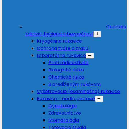
Ochrana
zdravia, hygiena a bezpečnosť
Kryogénne rukavice
Ochrana tváre a zraku
Laboratórne rukavice
Proti rádioaktivite
Biologické riziko
Chemické riziko
S predĺženým rukávom
Vyšetrovacie (examinačné) rukavice
Rukavice - podľa profesie
Gynekológia
Zdravotníctvo
Stomatológia
Tetovacie štúdiá