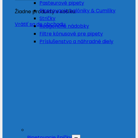
Pasteurové pipety
Pipetovacie balóniky & Cumlíky
Žiadne produkty v košíku.
Stričky
Vrátiť sa do obchodu
Reagenčné nádobky
Filtre kónusové pre pipety
Príslušenstvo a náhradné diely
Pipetovacie špičky