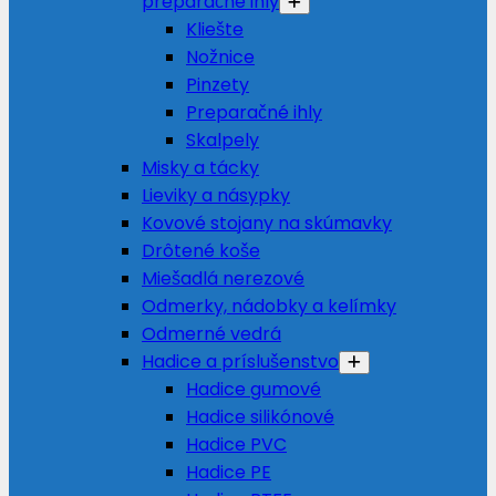
preparačné ihly
Kliešte
Nožnice
Pinzety
Preparačné ihly
Skalpely
Misky a tácky
Lieviky a násypky
Kovové stojany na skúmavky
Drôtené koše
Miešadlá nerezové
Odmerky, nádobky a kelímky
Odmerné vedrá
Hadice a príslušenstvo
Hadice gumové
Hadice silikónové
Hadice PVC
Hadice PE