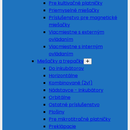
Pre kultivačné platničky
Priemyselné miešačky
Príslušenstvo pre magnetické
miešačky
Viacmiestne s externým
ovládaním
Viacmiestne s interným
ovládaním
Miešačky a trepačky
Do inkubátorov
Horizontálne
Kombinované (2v1)
Nádstavce - Inkubátory
Orbitálne
Ostatné príslušenstvo
Plošiny
Pre mikrotitračné platničky
Preklápacie