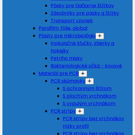
Pásky pre tlačiarne štítkov
Zásobníky pre pásky a štítky
Transport vzoriek
Parafilm, fólie, alobal
Plasty pre mikrobiológiu
Inokulačné kľučky, stierky a
hokejky
Petriho misky
Bakteriologické očká - kovové
Materiál pre PCR
PCR skúmavky
S ochranným štítom
S plochým vrchnákom
S vypulým vrchnákom
PCR strípy
PCR strípy bez vrchnákov
nízky profil
PCR strípy bez vrchnákov