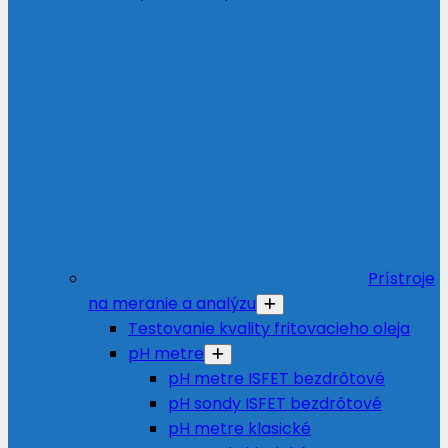
Prístroje
na meranie a analýzu
Testovanie kvality fritovacieho oleja
pH metre
pH metre ISFET bezdrôtové
pH sondy ISFET bezdrôtové
pH metre klasické