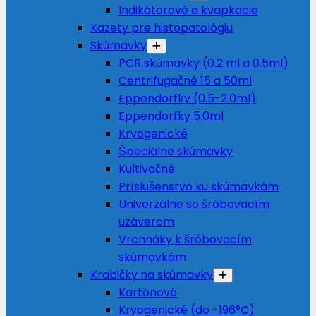
Indikátorové a kvapkacie
Kazety pre histopatológiu
Skúmavky
PCR skúmavky (0.2 ml a 0.5ml)
Centrifugačné 15 a 50ml
Eppendorfky (0.5-2.0ml)
Eppendorfky 5.0ml
Kryogenické
Špeciálne skúmavky
Kultivačné
Príslušenstvo ku skúmavkám
Univerzálne so šróbovacím
uzáverom
Vrchnáky k šróbovacím
skúmavkám
Krabičky na skúmavky
Kartónové
Kryogenické (do -196°C)