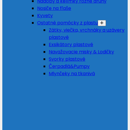
Nádoby a kelímky rôzne druhy
Nosiče na fľaše
Kyvety
Ostatné pomôcky z plastu
Zátky, viečka, vrchnáky a uzávery
plastové
Exsikátory plastové
Navažovacie misky & Lodičky
Svorky plastové
Čerpadlá&Pumpy
Mlynčeky na tkanivá