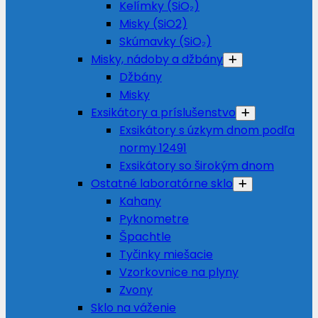
Kelímky (SiO₂)
Misky (SiO2)
Skúmavky (SiO₂)
Misky, nádoby a džbány
Džbány
Misky
Exsikátory a príslušenstvo
Exsikátory s úzkym dnom podľa
normy 12491
Exsikátory so širokým dnom
Ostatné laboratórne sklo
Kahany
Pyknometre
Špachtle
Tyčinky miešacie
Vzorkovnice na plyny
Zvony
Sklo na váženie