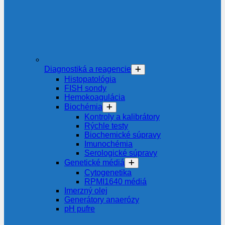
Diagnostiká a reagencie
Histopatológia
FISH sondy
Hemokoagulácia
Biochémia
Kontroly a kalibrátory
Rýchle testy
Biochemické súpravy
Imunochémia
Serologické súpravy
Genetické médiá
Cytogenetika
RPMI1640 médiá
Imerzný olej
Generátory anaerózy
pH pufre