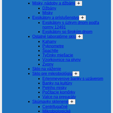
Misky, nádoby a džbány
Džbány
Misky
Exsikátory a príslušenstvo
Exsikátory s úzkym dnom podľa
normy 12491
Exsikátory so širokým dnom
Ostatné laboratórne sklo
Kahany
Pyknometre
Špachtle
Tyčinky miešacie
Vzorkovnice na plyny
Zvony
Sklo na váženie
Sklo pre mikrobiológiu
Erlenmeyerove banky s uzáverom
Banky na kultúry
Petriho misky
Počítacie komôrky
Valce na preparáty
Skúmavky sklenené
Centrifugačné
Mikrobiologické