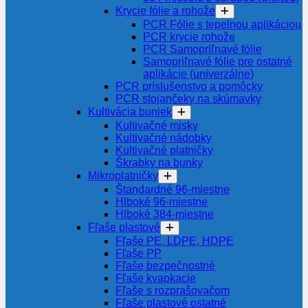
Krycie fólie a rohože
PCR Fólie s tepelnou aplikáciou
PCR krycie rohože
PCR Samopriľnavé fólie
Samopriľnavé fólie pre ostatné
aplikácie (univerzálne)
PCR príslušenstvo a pomôcky
PCR stojančeky na skúmavky
Kultivácia buniek
Kultivačné misky
Kultivačné nádobky
Kultivačné platničky
Škrabky na bunky
Mikroplatničky
Štandardné 96-miestne
Hlboké 96-miestne
Hlboké 384-miestne
Fľaše plastové
Fľaše PE, LDPE, HDPE
Fľaše PP
Fľaše bezpečnostné
Fľaše kvapkacie
Fľaše s rozprašovačom
Fľaše plastové ostatné