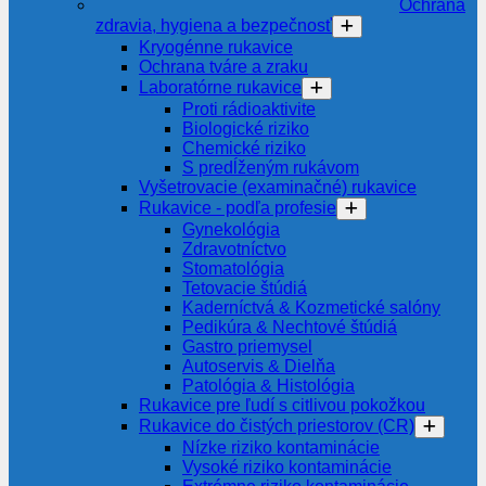
Ochrana
zdravia, hygiena a bezpečnosť
Kryogénne rukavice
Ochrana tváre a zraku
Laboratórne rukavice
Proti rádioaktivite
Biologické riziko
Chemické riziko
S predĺženým rukávom
Vyšetrovacie (examinačné) rukavice
Rukavice - podľa profesie
Gynekológia
Zdravotníctvo
Stomatológia
Tetovacie štúdiá
Kaderníctvá & Kozmetické salóny
Pedikúra & Nechtové štúdiá
Gastro priemysel
Autoservis & Dielňa
Patológia & Histológia
Rukavice pre ľudí s citlivou pokožkou
Rukavice do čistých priestorov (CR)
Nízke riziko kontaminácie
Vysoké riziko kontaminácie