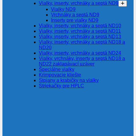
Vialky, inserty, vrchnáky a septá ND9
Vialky ND9
Vrchnáky a septá ND9
Inserty pre vialky ND9
Vialky, inserty, vrchnáky a septá ND10
Vialky, inserty, vrchnáky a septá ND11
Vialky, inserty, vrchnáky a septá ND13
Vialky, inserty, vrchnáky a septá ND18 a
ND20
Vialky, inserty, vrchnáky a septá ND24
Vialky, vrchnáky, inserty a septá ND18 a
ND22 zaklapávací uzáver
Špeciálne vialky
Krimpovacie kliešte
Stojany a krabičky na vialky
Striekačky pre HPLC