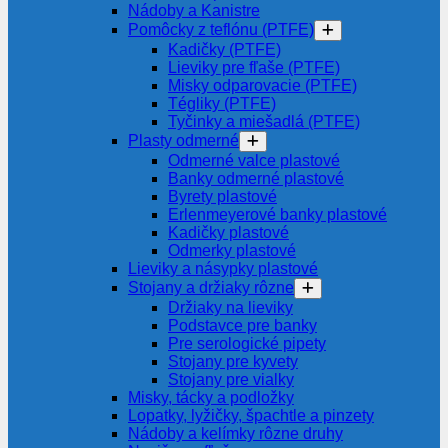
Nádoby a Kanistre
Pomôcky z teflónu (PTFE)
Kadičky (PTFE)
Lieviky pre fľaše (PTFE)
Misky odparovacie (PTFE)
Tégliky (PTFE)
Tyčinky a miešadlá (PTFE)
Plasty odmerné
Odmerné valce plastové
Banky odmerné plastové
Byrety plastové
Erlenmeyerové banky plastové
Kadičky plastové
Odmerky plastové
Lieviky a násypky plastové
Stojany a držiaky rôzne
Držiaky na lieviky
Podstavce pre banky
Pre serologické pipety
Stojany pre kyvety
Stojany pre vialky
Misky, tácky a podložky
Lopatky, lyžičky, špachtle a pinzety
Nádoby a kelímky rôzne druhy