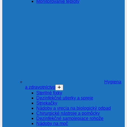
Monitorovanie teploty
Hygiena
a zdravotníctvo
Sterilné fixky
Dezinfekčné utierky a spreje
Striekačky
Nádoby a vrecia na biologický odpad
Chirurgické nástroje a pomôcky
Dezinfekčné samolepiace rohože
Nádoby na moč