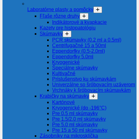
Laboratórne plasty a pomôcky
Fľaše rôzne druhy
Indikátorové a kvapkacie
Kazety pre histopatológiu
Skúmavky
PCR skúmavky (0.2 ml a 0.5ml)
Centrifugačné 15 a 50ml
Eppendorfky (0.5-2.0ml)
Eppendorfky 5.0ml
Kryogenické
Špeciálne skúmavky
Kultivačné
Príslušenstvo ku skúmavkám
Univerzálne so šróbovacím uzáverom
Vrchnáky k šróbovacím skúmavkám
Krabičky na skúmavky
Kartónové
Kryogenické (do -196°C)
Pre 0.5 ml skúmavky
Pre 1.5/2.0 ml skúmavky
Pre 5.0 ml skúmavky
Pre 15 a 50 ml skúmavky
Zásobníky na mikrosklíčka