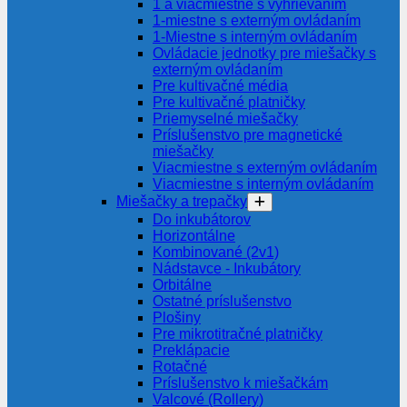
1 a viacmiestne s vyhrievaním
1-miestne s externým ovládaním
1-Miestne s interným ovládaním
Ovládacie jednotky pre miešačky s
externým ovládaním
Pre kultivačné média
Pre kultivačné platničky
Priemyselné miešačky
Príslušenstvo pre magnetické
miešačky
Viacmiestne s externým ovládaním
Viacmiestne s interným ovládaním
Miešačky a trepačky
Do inkubátorov
Horizontálne
Kombinované (2v1)
Nádstavce - Inkubátory
Orbitálne
Ostatné príslušenstvo
Plošiny
Pre mikrotitračné platničky
Preklápacie
Rotačné
Príslušenstvo k miešačkám
Valcové (Rollery)