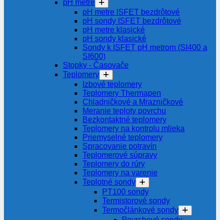
pH metre
pH metre ISFET bezdrôtové
pH sondy ISFET bezdrôtové
pH metre klasické
pH sondy klasické
Sondy k ISFET pH metrom (SI400 a
SI600)
Stopky - Časovače
Teplomery
Izbové teplomery
Teplomery Thermapen
Chladničkové a Mrazničkové
Meranie teploty povrchu
Bezkontaktné teplomery
Teplomery na kontrolu mlieka
Priemyselné teplomery
Spracovanie potravín
Teplomerové súpravy
Teplomery do rúry
Teplomery na varenie
Teplotné sondy
PT100 sondy
Termistorové sondy
Termočlánkové sondy
Povrchové sondy