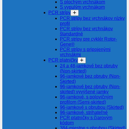
S plochým vrchnákom
S vypulým vrchnákom
PCR strípy
PCR strípy bez vrchnákov nízky
profil
PCR strípy bez vrchnákov
štandardné
PCR strípy pre cyklér Rotor-
Gene®
PCR strípy s pripojenými
vrchnákmi
PCR platničky
24 a 48-jamkové bez obruby
(Non-skirted)
96-jamkové bez obruby (Non-
Skirted)
96-jamkové bez obruby (Non-
skirted) vyvýšené jamky
96-jamkové, s polovičným
profilom (Semi-skirted)
96-jamkové s obrubou (Skirted)
96-jamkové, strihateľné
PCR platničky s čiarovým
kódom
384-miestne s obrubou (Skirted)