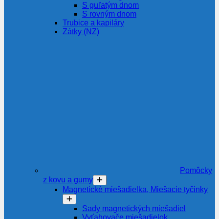
S guľatým dnom
S rovným dnom
Trubice a kapiláry
Zátky (NZ)
Pomôcky
z kovu a gumy
Magnetické miešadielka, Miešacie tyčinky
Sady magnetických miešadiel
Vyťahovače miešadielok