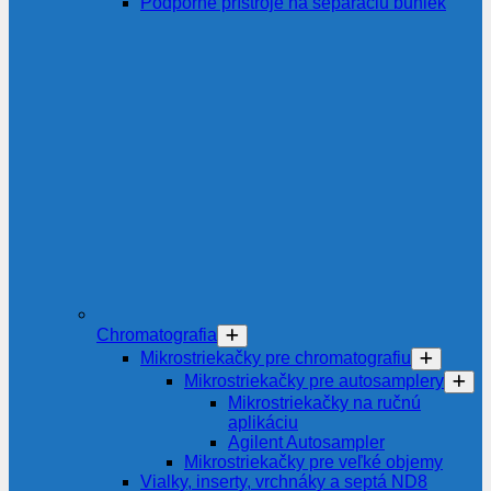
Podporné prístroje na separáciu buniek
Chromatografia
Mikrostriekačky pre chromatografiu
Mikrostriekačky pre autosamplery
Mikrostriekačky na ručnú
aplikáciu
Agilent Autosampler
Mikrostriekačky pre veľké objemy
Vialky, inserty, vrchnáky a septá ND8