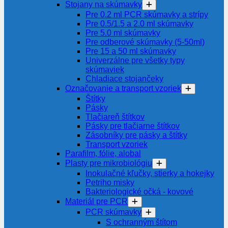
Stojany na skúmavky
Pre 0.2 ml PCR skúmavky a strípy
Pre 0.5/1.5 a 2.0 ml skúmavky
Pre 5.0 ml skúmavky
Pre odberové skúmavky (5-50ml)
Pre 15 a 50 ml skúmavky
Univerzálne pre všetky typy
skúmaviek
Chladiace stojančeky
Označovanie a transport vzoriek
Štítky
Pásky
Tlačiareň štítkov
Pásky pre tlačiarne štítkov
Zásobníky pre pásky a štítky
Transport vzoriek
Parafilm, fólie, alobal
Plasty pre mikrobiológiu
Inokulačné kľučky, stierky a hokejky
Petriho misky
Bakteriologické očká - kovové
Materiál pre PCR
PCR skúmavky
S ochranným štítom