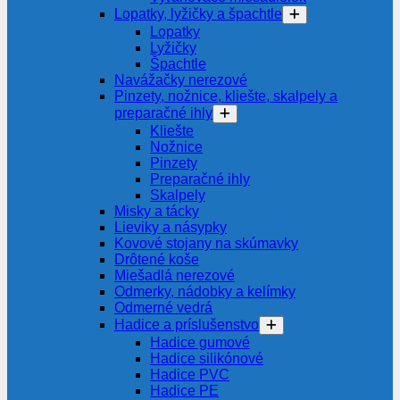
Lopatky, lyžičky a špachtle
Lopatky
Lyžičky
Špachtle
Navážačky nerezové
Pinzety, nožnice, kliešte, skalpely a
preparačné ihly
Kliešte
Nožnice
Pinzety
Preparačné ihly
Skalpely
Misky a tácky
Lieviky a násypky
Kovové stojany na skúmavky
Drôtené koše
Miešadlá nerezové
Odmerky, nádobky a kelímky
Odmerné vedrá
Hadice a príslušenstvo
Hadice gumové
Hadice silikónové
Hadice PVC
Hadice PE