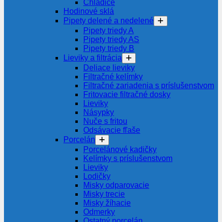
Chladiče
Hodinové sklá
Pipety delené a nedelené
Pipety triedy A
Pipety triedy AS
Pipety triedy B
Lieviky a filtrácia
Deliace lieviky
Filtračné kelímky
Filtračné zariadenia s príslušenstvom
Fritovacie filtračné dosky
Lieviky
Násypky
Nuče s fritou
Odsávacie fľaše
Porcelán
Porcelánové kadičky
Kelímky s príslušenstvom
Lieviky
Lodičky
Misky odparovacie
Misky trecie
Misky žíhacie
Odmerky
Ostatný porcelán