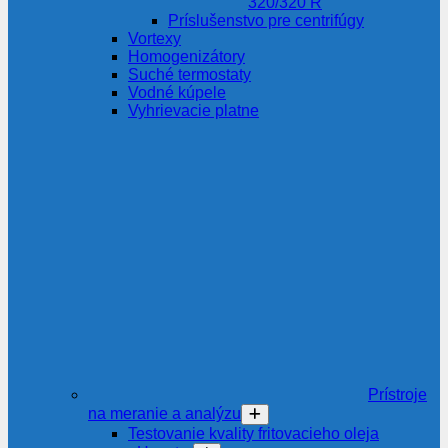
320/320 R
Príslušenstvo pre centrifúgy
Vortexy
Homogenizátory
Suché termostaty
Vodné kúpele
Vyhrievacie platne
Prístroje
na meranie a analýzu
Testovanie kvality fritovacieho oleja