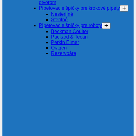
otvorom
Pipetovacie špičky pre krokové pipety
Nesterilné
Sterilné
Pipetovacie špičky pre roboty
Beckman Coulter
Packard & Tecan
Perkin Elmer
Qiagen
Rezervoáre