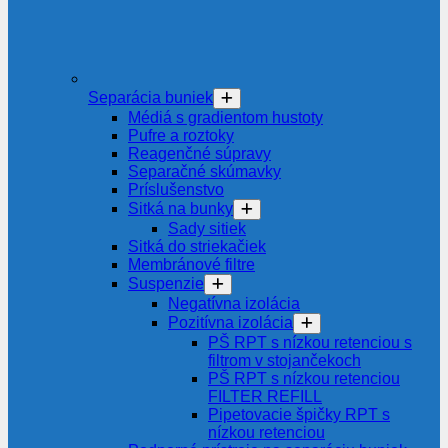
Separácia buniek
Médiá s gradientom hustoty
Pufre a roztoky
Reagenčné súpravy
Separačné skúmavky
Príslušenstvo
Sitká na bunky
Sady sitiek
Sitká do striekačiek
Membránové filtre
Suspenzie
Negatívna izolácia
Pozitívna izolácia
PŠ RPT s nízkou retenciou s
filtrom v stojančekoch
PŠ RPT s nízkou retenciou
FILTER REFILL
Pipetovacie špičky RPT s
nízkou retenciou