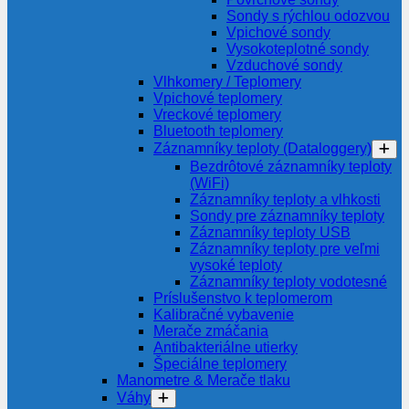
Sondy s rýchlou odozvou
Vpichové sondy
Vysokoteplotné sondy
Vzduchové sondy
Vlhkomery / Teplomery
Vpichové teplomery
Vreckové teplomery
Bluetooth teplomery
Záznamníky teploty (Dataloggery)
Bezdrôtové záznamníky teploty
(WiFi)
Záznamníky teploty a vlhkosti
Sondy pre záznamníky teploty
Záznamníky teploty USB
Záznamníky teploty pre veľmi
vysoké teploty
Záznamníky teploty vodotesné
Príslušenstvo k teplomerom
Kalibračné vybavenie
Merače zmáčania
Antibakteriálne utierky
Špeciálne teplomery
Manometre & Merače tlaku
Váhy