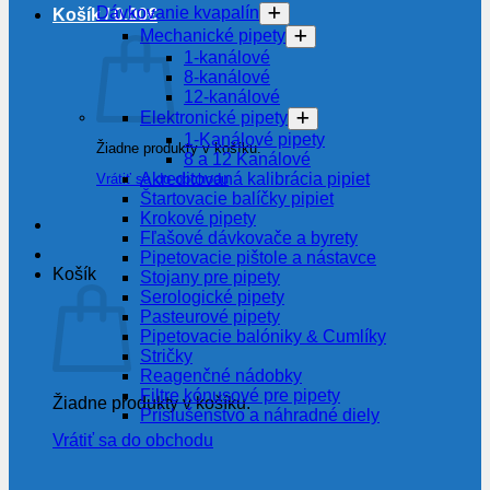
Dávkovanie kvapalín
Košík /
0.00
€
Mechanické pipety
1-kanálové
8-kanálové
12-kanálové
Elektronické pipety
1-Kanálové pipety
Žiadne produkty v košíku.
8 a 12 Kanálové
Akreditovaná kalibrácia pipiet
Vrátiť sa do obchodu
Štartovacie balíčky pipiet
Krokové pipety
Fľašové dávkovače a byrety
Pipetovacie pištole a nástavce
Košík
Stojany pre pipety
Serologické pipety
Pasteurové pipety
Pipetovacie balóniky & Cumlíky
Stričky
Reagenčné nádobky
Filtre kónusové pre pipety
Žiadne produkty v košíku.
Príslušenstvo a náhradné diely
Vrátiť sa do obchodu