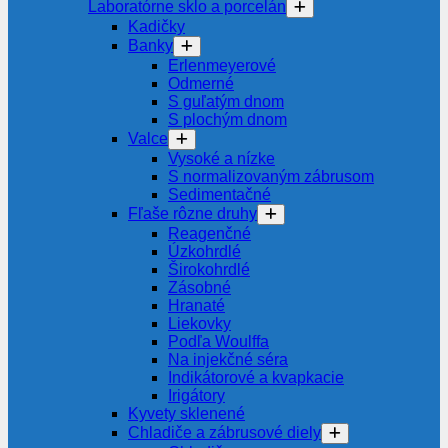
Laboratórne sklo a porcelán
Kadičky
Banky
Erlenmeyerové
Odmerné
S guľatým dnom
S plochým dnom
Valce
Vysoké a nízke
S normalizovaným zábrusom
Sedimentačné
Fľaše rôzne druhy
Reagenčné
Úzkohrdlé
Širokohrdlé
Zásobné
Hranaté
Liekovky
Podľa Woulffa
Na injekčné séra
Indikátorové a kvapkacie
Irigátory
Kyvety sklenené
Chladiče a zábrusové diely