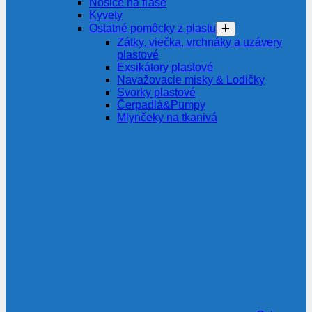
Nosiče na fľaše
Kyvety
Ostatné pomôcky z plastu
Zátky, viečka, vrchnáky a uzávery
plastové
Exsikátory plastové
Navažovacie misky & Lodičky
Svorky plastové
Čerpadlá&Pumpy
Mlynčeky na tkanivá