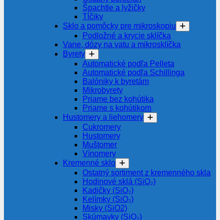
Špachtle a lyžičky
Tĺčiky
Sklo a pomôcky pre mikroskopiu
Podložné a krycie sklíčka
Vane, dózy na vatu a mikrosklíčka
Byrety
Automatické podľa Pelleta
Automatické podľa Schillinga
Balóniky k byretám
Mikrobyrety
Priame bez kohútika
Priame s kohútikom
Hustomery a liehomery
Cukromery
Hustomery
Muštomer
Vínomery
Kremenné sklo
Ostatný sortiment z kremenného skla
Hodinové sklá (SiO₂)
Kadičky (SiO₂)
Kelímky (SiO₂)
Misky (SiO2)
Skúmavky (SiO₂)