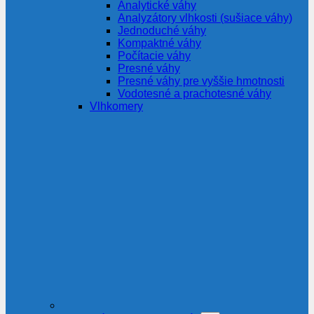
Analytické váhy
Analyzátory vlhkosti (sušiace váhy)
Jednoduché váhy
Kompaktné váhy
Počítacie váhy
Presné váhy
Presné váhy pre vyššie hmotnosti
Vodotesné a prachotesné váhy
Vlhkomery