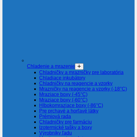
Chladenie a mrazenie
Chladničky a mrazničky pre laboratória
Chladiace inkubátory
Chladničky na reagencie a vzorky
Mrazničky na reagencie a vzorky (-18°C)
Mraziace boxy (-45°C)
Mraziace boxy (-60°C)
Hlbokomraziace boxy (-86°C)
Pre prchavé a horľavé látky
Prémiová rada
Chladničky pre farmáciu
Izotermické tašky a boxy
Výrobníky ľadu