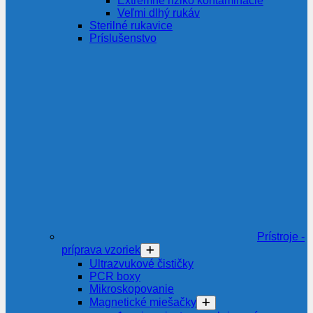
Extrémne riziko kontaminácie
Veľmi dlhý rukáv
Sterilné rukavice
Príslušenstvo
Prístroje -
príprava vzoriek
Ultrazvukové čističky
PCR boxy
Mikroskopovanie
Magnetické miešačky