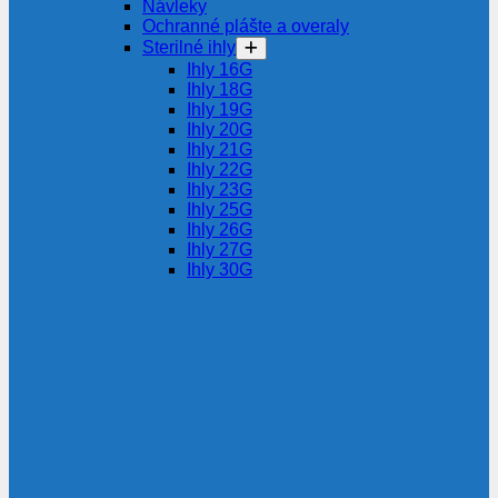
Návleky
Ochranné plášte a overaly
Sterilné ihly
Ihly 16G
Ihly 18G
Ihly 19G
Ihly 20G
Ihly 21G
Ihly 22G
Ihly 23G
Ihly 25G
Ihly 26G
Ihly 27G
Ihly 30G