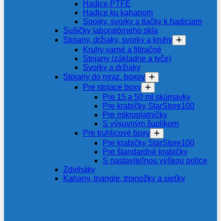
Hadice PTFE
Hadice ku kahanom
Spojky, svorky a tlačky k hadiciam
Sušičky laboratórneho skla
Stojany, držiaky, svorky a kruhy
Kruhy varné a filtračné
Stojany (základne a tyče)
Svorky a držiaky
Stojany do mraz. boxov
Pre stojace boxy
Pre 15 a 50 ml skúmavky
Pre krabičky StarStore100
Pre mikroplatničky
S výsuvným šuplíkom
Pre truhlicové boxy
Pre krabičky StarStore100
Pre štandardné krabičky
S nastaviteľnou výškou police
Zdviháky
Kahany, triangle, trojnožky a sieťky