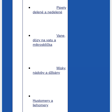
Pipety
delené a nedelené
Vane,
dózy na vatu a
mikrosklíčka
Misky,
nádoby a džbány
Hustomery a
liehomery