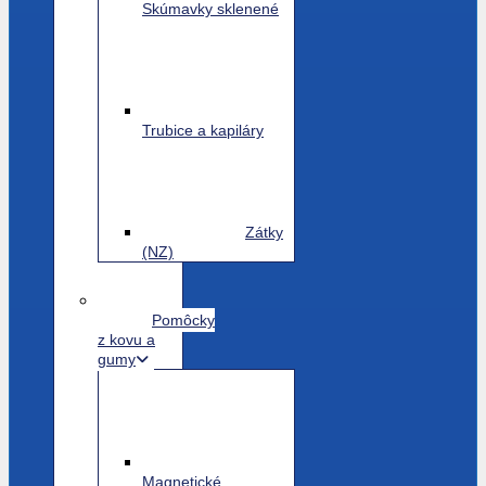
Skúmavky sklenené
Trubice a kapiláry
Zátky
(NZ)
Pomôcky
z kovu a
gumy
Magnetické