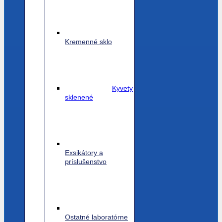
Kremenné sklo
Kyvety
sklenené
Exsikátory a
príslušenstvo
Ostatné laboratórne