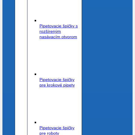
Pipetovacie špičky s
rozšíreným
nasávacím otvorom
Pipetovacie špičky
pre krokové pipety
Pipetovacie špičky
pre roboty