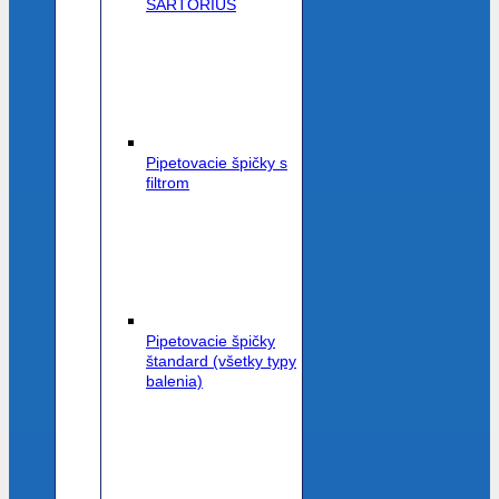
SARTORIUS
Pipetovacie špičky s
filtrom
Pipetovacie špičky
štandard (všetky typy
balenia)