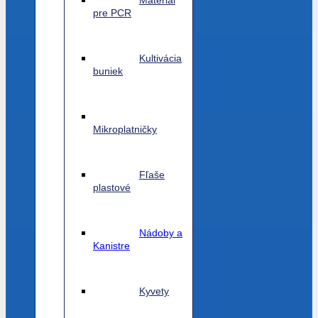
Materiál
pre PCR
Kultivácia
buniek
Mikroplatničky
Fľaše
plastové
Nádoby a
Kanistre
Kyvety