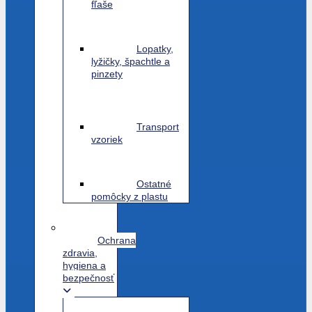
fľaše
Lopatky,
lyžičky, špachtle a
pinzety
Transport
vzoriek
Ostatné
pomôcky z plastu
Ochrana
zdravia,
hygiena a
bezpečnosť