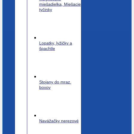
miešadielka, Miešacie
tyčinky
Lopatky, lyžičky a
špachtle
Stojany do mraz.
boxov
Navážačky nerezové