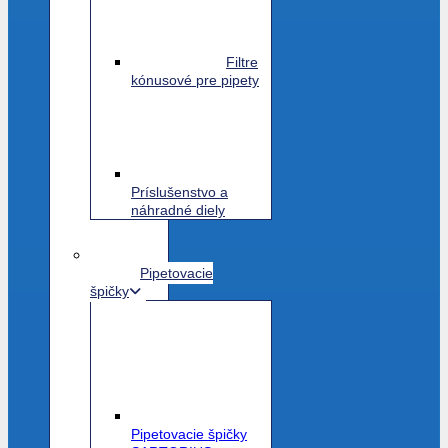
Filtre
kónusové pre pipety
Príslušenstvo a
náhradné diely
Pipetovacie
špičky
Pipetovacie špičky