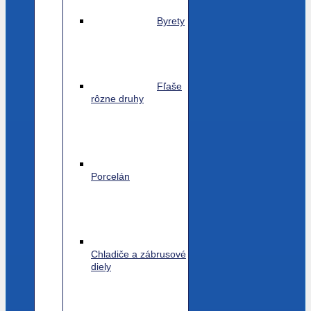
Byrety
Fľaše
rôzne druhy
Porcelán
Chladiče a zábrusové
diely