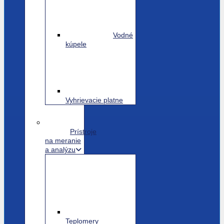
Vodné
kúpele
Vyhrievacie platne
Prístroje
na meranie
a analýzu
Teplomery