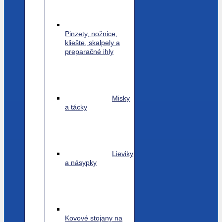
Pinzety, nožnice,
kliešte, skalpely a
preparačné ihly
Misky
a tácky
Lieviky
a násypky
Kovové stojany na