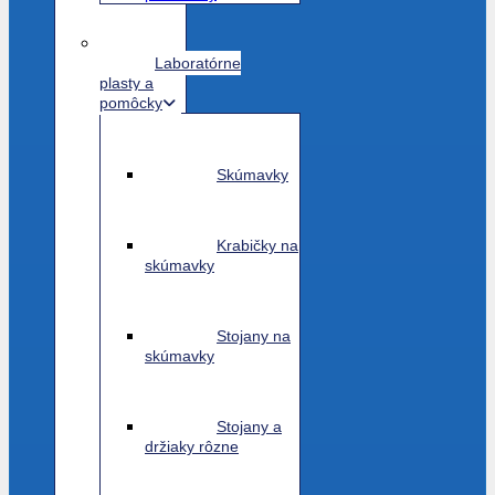
Laboratórne
plasty a
pomôcky
Skúmavky
Krabičky na
skúmavky
Stojany na
skúmavky
Stojany a
držiaky rôzne