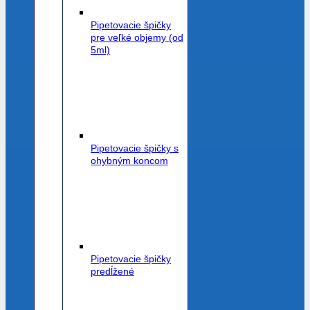
Pipetovacie špičky
pre veľké objemy (od
5ml)
Pipetovacie špičky s
ohybným koncom
Pipetovacie špičky
predĺžené