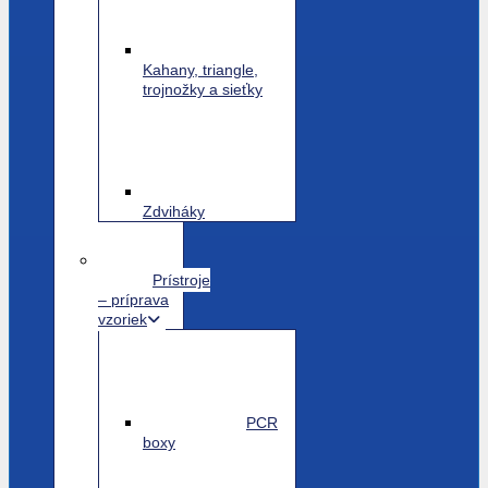
Kahany, triangle,
trojnožky a sieťky
Zdviháky
Prístroje
– príprava
vzoriek
PCR
boxy