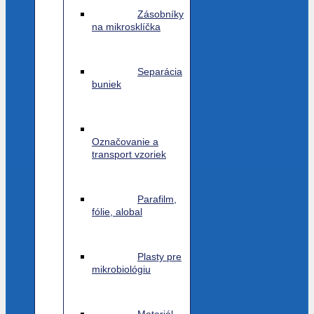
Zásobníky
na mikrosklíčka
Separácia
buniek
Označovanie a
transport vzoriek
Parafilm,
fólie, alobal
Plasty pre
mikrobiológiu