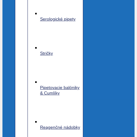
Serologické pipety
Stričky
Pipetovacie balóniky
& Cumlíky
Reagenčné nádobky