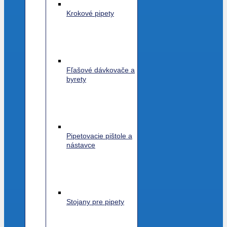
Krokové pipety
Fľašové dávkovače a
byrety
Pipetovacie pištole a
nástavce
Stojany pre pipety