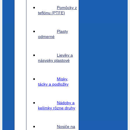
Pomôcky z
teflónu (PTFE)
Plasty
odmerné
Lieviky a
násypky plastové
Misky,
tácky a podložky
Nádoby a
kelímky rôzne druhy
Nosiče na