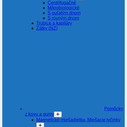
Centrifugačné
Mikrobiologické
S guľatým dnom
S rovným dnom
Trubice a kapiláry
Zátky (NZ)
Pomôcky
z kovu a gumy
Magnetické miešadielka, Miešacie tyčinky