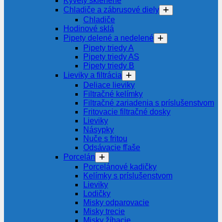
Kyvety sklenené
Chladiče a zábrusové diely
Chladiče
Hodinové sklá
Pipety delené a nedelené
Pipety triedy A
Pipety triedy AS
Pipety triedy B
Lieviky a filtrácia
Deliace lieviky
Filtračné kelímky
Filtračné zariadenia s príslušenstvom
Fritovacie filtračné dosky
Lieviky
Násypky
Nuče s fritou
Odsávacie fľaše
Porcelán
Porcelánové kadičky
Kelímky s príslušenstvom
Lieviky
Lodičky
Misky odparovacie
Misky trecie
Misky žíhacie