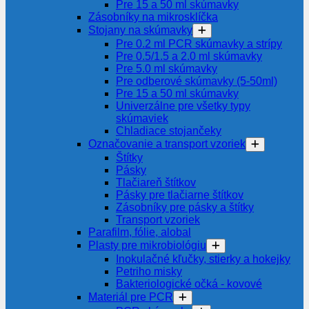
Pre 15 a 50 ml skúmavky
Zásobníky na mikrosklíčka
Stojany na skúmavky
Pre 0.2 ml PCR skúmavky a strípy
Pre 0.5/1.5 a 2.0 ml skúmavky
Pre 5.0 ml skúmavky
Pre odberové skúmavky (5-50ml)
Pre 15 a 50 ml skúmavky
Univerzálne pre všetky typy
skúmaviek
Chladiace stojančeky
Označovanie a transport vzoriek
Štítky
Pásky
Tlačiareň štítkov
Pásky pre tlačiarne štítkov
Zásobníky pre pásky a štítky
Transport vzoriek
Parafilm, fólie, alobal
Plasty pre mikrobiológiu
Inokulačné kľučky, stierky a hokejky
Petriho misky
Bakteriologické očká - kovové
Materiál pre PCR