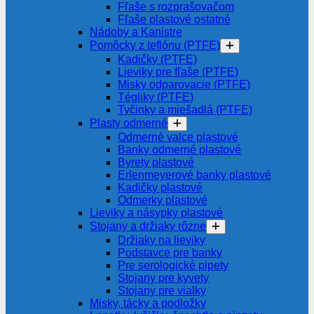
Fľaše s rozprašovačom
Fľaše plastové ostatné
Nádoby a Kanistre
Pomôcky z teflónu (PTFE)
Kadičky (PTFE)
Lieviky pre fľaše (PTFE)
Misky odparovacie (PTFE)
Tégliky (PTFE)
Tyčinky a miešadlá (PTFE)
Plasty odmerné
Odmerné valce plastové
Banky odmerné plastové
Byrety plastové
Erlenmeyerové banky plastové
Kadičky plastové
Odmerky plastové
Lieviky a násypky plastové
Stojany a držiaky rôzne
Držiaky na lieviky
Podstavce pre banky
Pre serologické pipety
Stojany pre kyvety
Stojany pre vialky
Misky, tácky a podložky