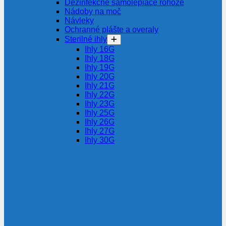
Dezinfekčné samolepiace rohože
Nádoby na moč
Návleky
Ochranné plášte a overaly
Sterilné ihly
Ihly 16G
Ihly 18G
Ihly 19G
Ihly 20G
Ihly 21G
Ihly 22G
Ihly 23G
Ihly 25G
Ihly 26G
Ihly 27G
Ihly 30G