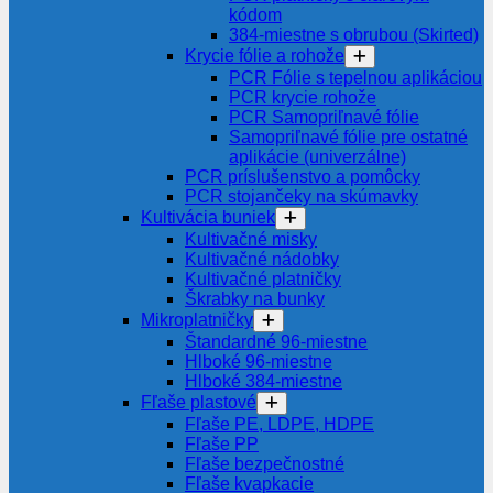
kódom
384-miestne s obrubou (Skirted)
Krycie fólie a rohože
PCR Fólie s tepelnou aplikáciou
PCR krycie rohože
PCR Samopriľnavé fólie
Samopriľnavé fólie pre ostatné
aplikácie (univerzálne)
PCR príslušenstvo a pomôcky
PCR stojančeky na skúmavky
Kultivácia buniek
Kultivačné misky
Kultivačné nádobky
Kultivačné platničky
Škrabky na bunky
Mikroplatničky
Štandardné 96-miestne
Hlboké 96-miestne
Hlboké 384-miestne
Fľaše plastové
Fľaše PE, LDPE, HDPE
Fľaše PP
Fľaše bezpečnostné
Fľaše kvapkacie