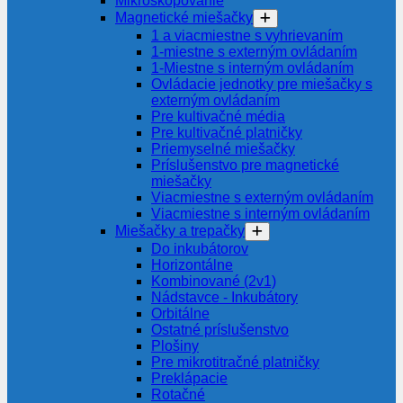
Mikroskopovanie
Magnetické miešačky
1 a viacmiestne s vyhrievaním
1-miestne s externým ovládaním
1-Miestne s interným ovládaním
Ovládacie jednotky pre miešačky s
externým ovládaním
Pre kultivačné média
Pre kultivačné platničky
Priemyselné miešačky
Príslušenstvo pre magnetické
miešačky
Viacmiestne s externým ovládaním
Viacmiestne s interným ovládaním
Miešačky a trepačky
Do inkubátorov
Horizontálne
Kombinované (2v1)
Nádstavce - Inkubátory
Orbitálne
Ostatné príslušenstvo
Plošiny
Pre mikrotitračné platničky
Preklápacie
Rotačné