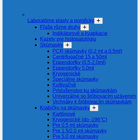
Laboratórne plasty a pomôcky
Fľaše rôzne druhy
Indikátorové a kvapkacie
Kazety pre histopatológiu
Skúmavky
PCR skúmavky (0.2 ml a 0.5ml)
Centrifugačné 15 a 50ml
Eppendorfky (0.5-2.0ml)
Eppendorfky 5.0ml
Kryogenické
Špeciálne skúmavky
Kultivačné
Príslušenstvo ku skúmavkám
Univerzálne so šróbovacím uzáverom
Vrchnáky k šróbovacím skúmavkám
Krabičky na skúmavky
Kartónové
Kryogenické (do -196°C)
Pre 0.5 ml skúmavky
Pre 1.5/2.0 ml skúmavky
Pre 5.0 ml skúmavky