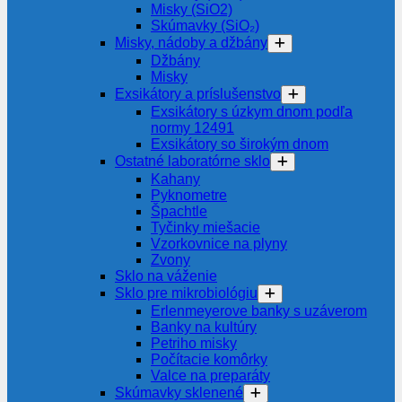
Misky (SiO2)
Skúmavky (SiO₂)
Misky, nádoby a džbány
Džbány
Misky
Exsikátory a príslušenstvo
Exsikátory s úzkym dnom podľa
normy 12491
Exsikátory so širokým dnom
Ostatné laboratórne sklo
Kahany
Pyknometre
Špachtle
Tyčinky miešacie
Vzorkovnice na plyny
Zvony
Sklo na váženie
Sklo pre mikrobiológiu
Erlenmeyerove banky s uzáverom
Banky na kultúry
Petriho misky
Počítacie komôrky
Valce na preparáty
Skúmavky sklenené