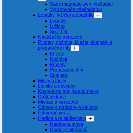
Sady magnetických miešadiel
Vyťahovače miešadielok
Lopatky, lyžičky a špachtle
Lopatky
Lyžičky
Špachtle
Navážačky nerezové
Pinzety, nožnice, kliešte, skalpely a
preparačné ihly
Kliešte
Nožnice
Pinzety
Preparačné ihly
Skalpely
Misky a tácky
Lieviky a násypky
Kovové stojany na skúmavky
Drôtené koše
Miešadlá nerezové
Odmerky, nádobky a kelímky
Odmerné vedrá
Hadice a príslušenstvo
Hadice gumové
Hadice silikónové