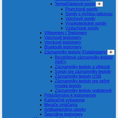
Termočlánkové sondy
Povrchové sondy
Sondy s rýchlou odozvou
Vpichové sondy
Vysokoteplotné sondy
Vzduchové sondy
Vlhkomery / Teplomery
Vpichové teplomery
Vreckové teplomery
Bluetooth teplomery
Záznamníky teploty (Dataloggery)
Bezdrôtové záznamníky teploty
(WiFi)
Záznamníky teploty a vlhkosti
Sondy pre záznamníky teploty
Záznamníky teploty USB
Záznamníky teploty pre veľmi
vysoké teploty
Záznamníky teploty vodotesné
Príslušenstvo k teplomerom
Kalibračné vybavenie
Merače zmáčania
Antibakteriálne utierky
Špeciálne teplomery