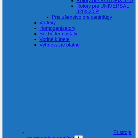
Rotory pre ROTOFIX 32 A
Rotory pre UNIVERSAL
320/320 R
Príslušenstvo pre centrifúgy
Vortexy
Homogenizátory
Suché termostaty
Vodné kúpele
Vyhrievacie platne
Prístroje