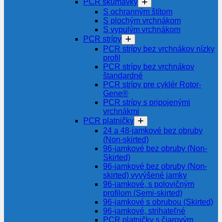
PCR skúmavky
S ochranným štítom
S plochým vrchnákom
S vypulým vrchnákom
PCR strípy
PCR strípy bez vrchnákov nízky
profil
PCR strípy bez vrchnákov
štandardné
PCR strípy pre cyklér Rotor-
Gene®
PCR strípy s pripojenými
vrchnákmi
PCR platničky
24 a 48-jamkové bez obruby
(Non-skirted)
96-jamkové bez obruby (Non-
Skirted)
96-jamkové bez obruby (Non-
skirted) vyvýšené jamky
96-jamkové, s polovičným
profilom (Semi-skirted)
96-jamkové s obrubou (Skirted)
96-jamkové, strihateľné
PCR platničky s čiarovým