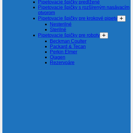
Pipetovacie špičky predĺžené
Pipetovacie špičky s rozšíreným nasávacím
otvorom
Pipetovacie špičky pre krokové pipety
Nesterilné
Sterilné
Pipetovacie špičky pre roboty
Beckman Coulter
Packard & Tecan
Perkin Elmer
Qiagen
Rezervoáre