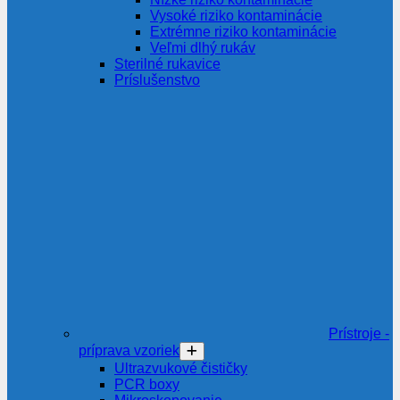
Vysoké riziko kontaminácie
Extrémne riziko kontaminácie
Veľmi dlhý rukáv
Sterilné rukavice
Príslušenstvo
Prístroje -
príprava vzoriek
Ultrazvukové čističky
PCR boxy