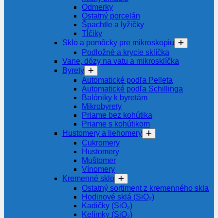
Odmerky
Ostatný porcelán
Špachtle a lyžičky
Tĺčiky
Sklo a pomôcky pre mikroskopiu
Podložné a krycie sklíčka
Vane, dózy na vatu a mikrosklíčka
Byrety
Automatické podľa Pelleta
Automatické podľa Schillinga
Balóniky k byretám
Mikrobyrety
Priame bez kohútika
Priame s kohútikom
Hustomery a liehomery
Cukromery
Hustomery
Muštomer
Vínomery
Kremenné sklo
Ostatný sortiment z kremenného skla
Hodinové sklá (SiO₂)
Kadičky (SiO₂)
Kelímky (SiO₂)