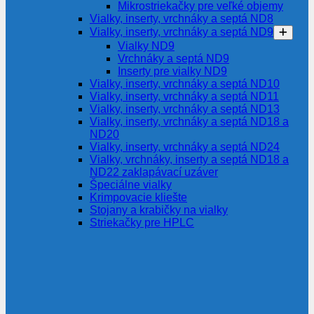
Mikrostriekačky pre veľké objemy
Vialky, inserty, vrchnáky a septá ND8
Vialky, inserty, vrchnáky a septá ND9
Vialky ND9
Vrchnáky a septá ND9
Inserty pre vialky ND9
Vialky, inserty, vrchnáky a septá ND10
Vialky, inserty, vrchnáky a septá ND11
Vialky, inserty, vrchnáky a septá ND13
Vialky, inserty, vrchnáky a septá ND18 a
ND20
Vialky, inserty, vrchnáky a septá ND24
Vialky, vrchnáky, inserty a septá ND18 a
ND22 zaklapávací uzáver
Špeciálne vialky
Krimpovacie kliešte
Stojany a krabičky na vialky
Striekačky pre HPLC