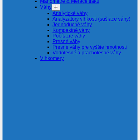
Manometre & Merače tlaku
Váhy
Analytické váhy
Analyzátory vlhkosti (sušiace váhy)
Jednoduché váhy
Kompaktné váhy
Počítacie váhy
Presné váhy
Presné váhy pre vyššie hmotnosti
Vodotesné a prachotesné váhy
Vlhkomery