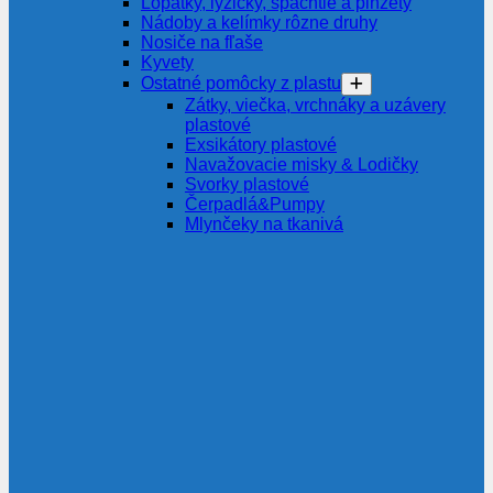
Lopatky, lyžičky, špachtle a pinzety
Nádoby a kelímky rôzne druhy
Nosiče na fľaše
Kyvety
Ostatné pomôcky z plastu
Zátky, viečka, vrchnáky a uzávery
plastové
Exsikátory plastové
Navažovacie misky & Lodičky
Svorky plastové
Čerpadlá&Pumpy
Mlynčeky na tkanivá