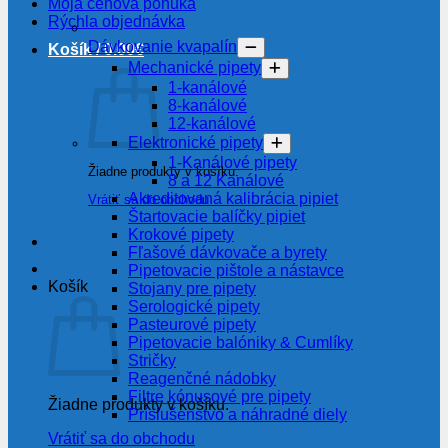
Moja cenová ponuka
Rýchla objednávka
Dávkovanie kvapalín
Košík /
0.00
€
Mechanické pipety
1-kanálové
8-kanálové
12-kanálové
Elektronické pipety
1-Kanálové pipety
Žiadne produkty v košíku.
8 a 12 Kanálové
Akreditovaná kalibrácia pipiet
Vrátiť sa do obchodu
Štartovacie balíčky pipiet
Krokové pipety
Fľašové dávkovače a byrety
Pipetovacie pištole a nástavce
Košík
Stojany pre pipety
Serologické pipety
Pasteurové pipety
Pipetovacie balóniky & Cumlíky
Stričky
Reagenčné nádobky
Filtre kónusové pre pipety
Žiadne produkty v košíku.
Príslušenstvo a náhradné diely
Vrátiť sa do obchodu