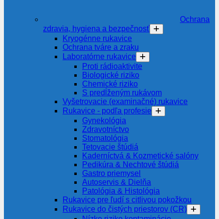
Ochrana
zdravia, hygiena a bezpečnosť
Kryogénne rukavice
Ochrana tváre a zraku
Laboratórne rukavice
Proti rádioaktivite
Biologické riziko
Chemické riziko
S predĺženým rukávom
Vyšetrovacie (examinačné) rukavice
Rukavice - podľa profesie
Gynekológia
Zdravotníctvo
Stomatológia
Tetovacie štúdiá
Kaderníctvá & Kozmetické salóny
Pedikúra & Nechtové štúdiá
Gastro priemysel
Autoservis & Dielňa
Patológia & Histológia
Rukavice pre ľudí s citlivou pokožkou
Rukavice do čistých priestorov (CR)
Nízke riziko kontaminácie