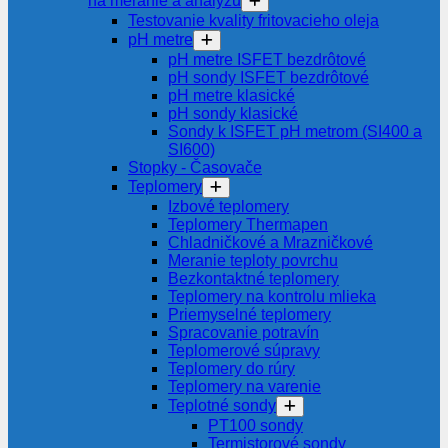
na meranie a analýzu
Testovanie kvality fritovacieho oleja
pH metre
pH metre ISFET bezdrôtové
pH sondy ISFET bezdrôtové
pH metre klasické
pH sondy klasické
Sondy k ISFET pH metrom (SI400 a
SI600)
Stopky - Časovače
Teplomery
Izbové teplomery
Teplomery Thermapen
Chladničkové a Mrazničkové
Meranie teploty povrchu
Bezkontaktné teplomery
Teplomery na kontrolu mlieka
Priemyselné teplomery
Spracovanie potravín
Teplomerové súpravy
Teplomery do rúry
Teplomery na varenie
Teplotné sondy
PT100 sondy
Termistorové sondy