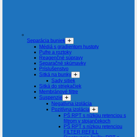
Separácia buniek
Médiá s gradientom hustoty
Pufre a roztoky
Reagenčné súpravy
Separačné skúmavky
Príslušenstvo
Sitká na bunky
Sady sitiek
Sitká do striekačiek
Membránové filtre
Suspenzie
Negatívna izolácia
Pozitívna izolácia
PŠ RPT s nízkou retenciou s
filtrom v stojančekoch
PŠ RPT s nízkou retenciou
FILTER REFILL