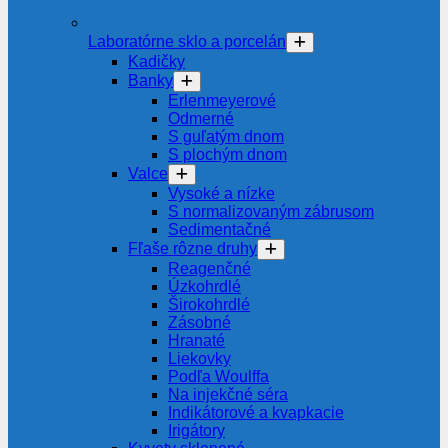
Laboratórne sklo a porcelán
Kadičky
Banky
Erlenmeyerové
Odmerné
S guľatým dnom
S plochým dnom
Valce
Vysoké a nízke
S normalizovaným zábrusom
Sedimentačné
Fľaše rôzne druhy
Reagenčné
Úzkohrdlé
Širokohrdlé
Zásobné
Hranaté
Liekovky
Podľa Woulffa
Na injekčné séra
Indikátorové a kvapkacie
Irigátory