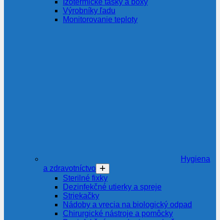
Izotermické tašky a boxy
Výrobníky ľadu
Monitorovanie teploty
Hygiena
a zdravotníctvo
Sterilné fixky
Dezinfekčné utierky a spreje
Striekačky
Nádoby a vrecia na biologický odpad
Chirurgické nástroje a pomôcky