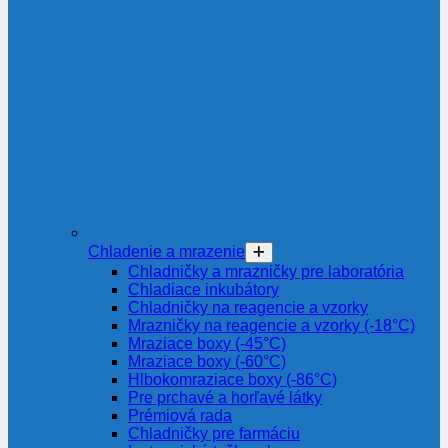
Chladenie a mrazenie
Chladničky a mrazničky pre laboratória
Chladiace inkubátory
Chladničky na reagencie a vzorky
Mrazničky na reagencie a vzorky (-18°C)
Mraziace boxy (-45°C)
Mraziace boxy (-60°C)
Hlbokomraziace boxy (-86°C)
Pre prchavé a horľavé látky
Prémiová rada
Chladničky pre farmáciu