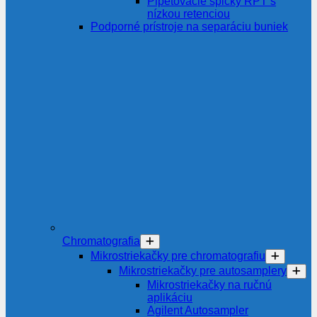
Pipetovacie špičky RPT s
nízkou retenciou
Podporné prístroje na separáciu buniek
Chromatografia
Mikrostriekačky pre chromatografiu
Mikrostriekačky pre autosamplery
Mikrostriekačky na ručnú
aplikáciu
Agilent Autosampler