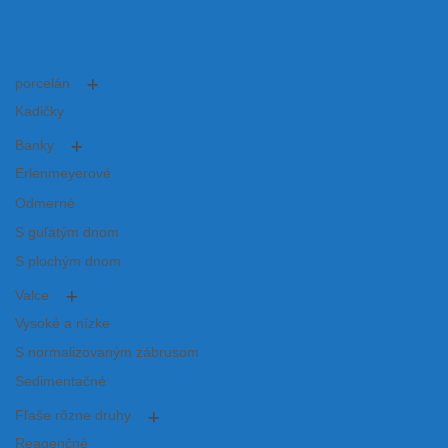
porcelán
Kadičky
Banky
Erlenmeyerové
Odmerné
S guľatým dnom
S plochým dnom
Valce
Vysoké a nízke
S normalizovaným zábrusom
Sedimentačné
Fľaše rôzne druhy
Reagenčné