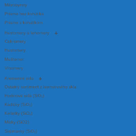
Mikrobyrety
Priame bez kohútika
Priame s kohútikom
Hustomery a liehomery
Cukromery
Hustomery
Muštomer
Vínomery
Kremenné sklo
Ostatný sortiment z kremenného skla
Hodinové sklá (SiO₂)
Kadičky (SiO₂)
Kelímky (SiO₂)
Misky (SiO2)
Skúmavky (SiO₂)