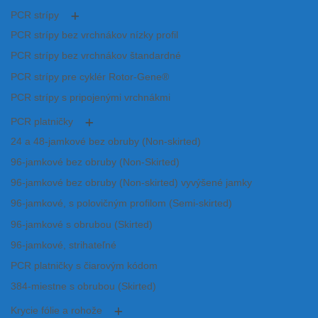
PCR strípy
PCR strípy bez vrchnákov nízky profil
PCR strípy bez vrchnákov štandardné
PCR strípy pre cyklér Rotor-Gene®
PCR strípy s pripojenými vrchnákmi
PCR platničky
24 a 48-jamkové bez obruby (Non-skirted)
96-jamkové bez obruby (Non-Skirted)
96-jamkové bez obruby (Non-skirted) vyvýšené jamky
96-jamkové, s polovičným profilom (Semi-skirted)
96-jamkové s obrubou (Skirted)
96-jamkové, strihateľné
PCR platničky s čiarovým kódom
384-miestne s obrubou (Skirted)
Krycie fólie a rohože