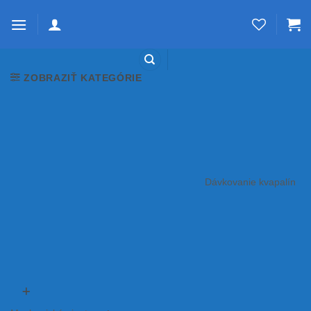
Skip
to
content
ZOBRAZIŤ KATEGÓRIE
Dávkovanie kvapalín