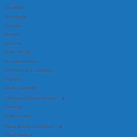
Úzkohrdlé
Širokohrdlé
Zásobné
Hranaté
Liekovky
Podľa Woulffa
Na injekčné séra
Indikátorové a kvapkacie
Irigátory
Kyvety sklenené
Chladiče a zábrusové diely
Chladiče
Hodinové sklá
Pipety delené a nedelené
Pipety triedy A