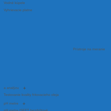
Vodné kúpele
Vyhrievacie platne
Prístroje na meranie
a analýzu
Testovanie kvality fritovacieho oleja
pH metre
pH metre ISFET bezdrôtové