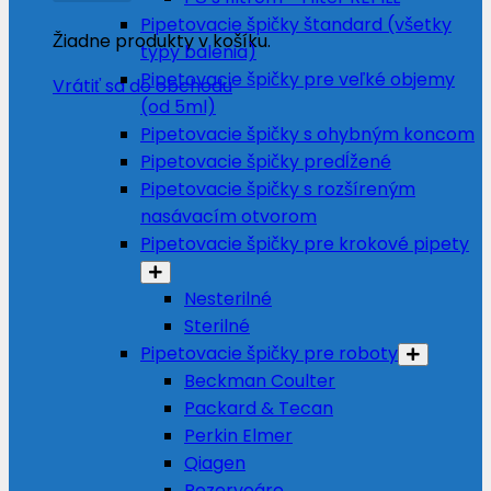
Pipetovacie špičky štandard (všetky
Žiadne produkty v košíku.
typy balenia)
Pipetovacie špičky pre veľké objemy
Vrátiť sa do obchodu
(od 5ml)
Pipetovacie špičky s ohybným koncom
Pipetovacie špičky predĺžené
Pipetovacie špičky s rozšíreným
nasávacím otvorom
Pipetovacie špičky pre krokové pipety
Nesterilné
Sterilné
Pipetovacie špičky pre roboty
Beckman Coulter
Packard & Tecan
Perkin Elmer
Qiagen
Rezervoáre