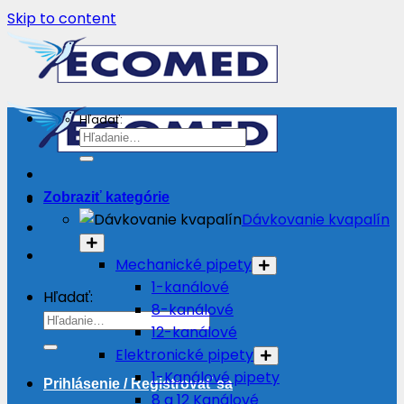
Skip to content
Hľadať:
Zobraziť kategórie
Dávkovanie kvapalín
Mechanické pipety
1-kanálové
Hľadať:
8-kanálové
12-kanálové
Elektronické pipety
1-Kanálové pipety
Prihlásenie / Registrovať sa
8 a 12 Kanálové