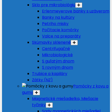
Sklo pre mikrobiológiu
Erlenmeyerove banky s uzáverom
Banky na kultúry
Petriho misky
Počítacie komôrky
Valce na preparáty
Skúmavky sklenené
Centrifugačné
Mikrobiologické
S guľatým dnom
S rovným dnom
Trubice a kapiláry
Zátky (NZ)
Pomôcky z kovu a
gumy
Magnetické miešadielka, Miešacie
tyčinky
Sady magnetických miešadiel