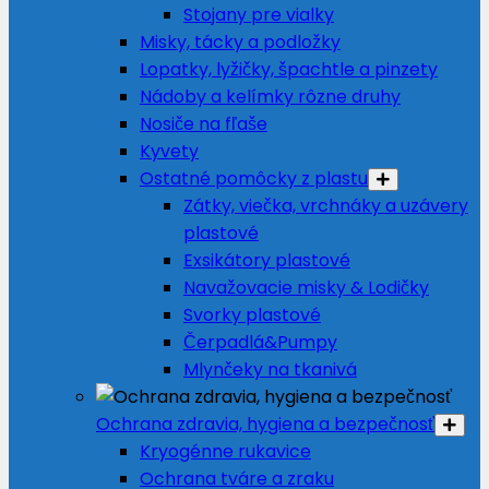
Stojany pre vialky
Misky, tácky a podložky
Lopatky, lyžičky, špachtle a pinzety
Nádoby a kelímky rôzne druhy
Nosiče na fľaše
Kyvety
Ostatné pomôcky z plastu
Zátky, viečka, vrchnáky a uzávery
plastové
Exsikátory plastové
Navažovacie misky & Lodičky
Svorky plastové
Čerpadlá&Pumpy
Mlynčeky na tkanivá
Ochrana zdravia, hygiena a bezpečnosť
Kryogénne rukavice
Ochrana tváre a zraku