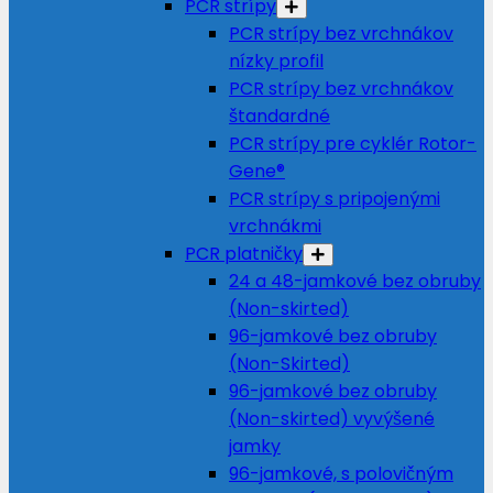
PCR strípy
PCR strípy bez vrchnákov
nízky profil
PCR strípy bez vrchnákov
štandardné
PCR strípy pre cyklér Rotor-
Gene®
PCR strípy s pripojenými
vrchnákmi
PCR platničky
24 a 48-jamkové bez obruby
(Non-skirted)
96-jamkové bez obruby
(Non-Skirted)
96-jamkové bez obruby
(Non-skirted) vyvýšené
jamky
96-jamkové, s polovičným