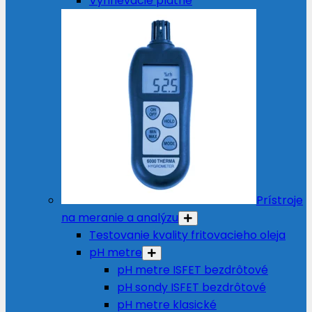
Vyhrievacie platne
Prístroje
na meranie a analýzu
Testovanie kvality fritovacieho oleja
pH metre
pH metre ISFET bezdrôtové
pH sondy ISFET bezdrôtové
pH metre klasické