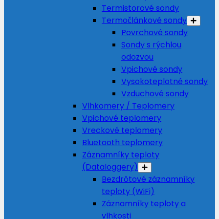
Termistorové sondy
Termočlánkové sondy
Povrchové sondy
Sondy s rýchlou
odozvou
Vpichové sondy
Vysokoteplotné sondy
Vzduchové sondy
Vlhkomery / Teplomery
Vpichové teplomery
Vreckové teplomery
Bluetooth teplomery
Záznamníky teploty
(Dataloggery)
Bezdrôtové záznamníky
teploty (WiFi)
Záznamníky teploty a
vlhkosti