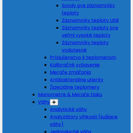
Sondy pre záznamníky
teploty
Záznamníky teploty USB
Záznamníky teploty pre
veľmi vysoké teploty
Záznamníky teploty
vodotesné
Príslušenstvo k teplomerom
Kalibračné vybavenie
Merače zmáčania
Antibakteriálne utierky
Špeciálne teplomery
Manometre & Merače tlaku
Váhy
Analytické váhy
Analyzátory vlhkosti (sušiace
váhy)
Jednoduché váhy