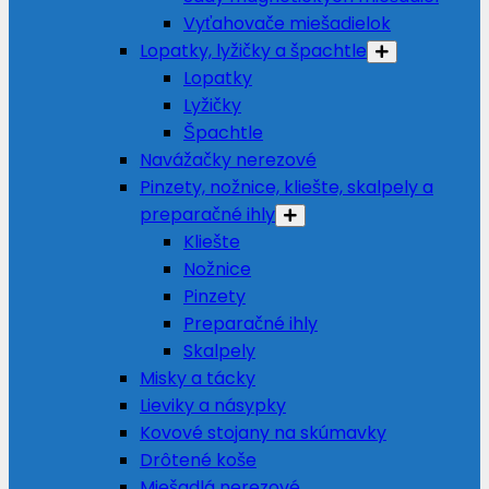
Vyťahovače miešadielok
Lopatky, lyžičky a špachtle
Lopatky
Lyžičky
Špachtle
Navážačky nerezové
Pinzety, nožnice, kliešte, skalpely a
preparačné ihly
Kliešte
Nožnice
Pinzety
Preparačné ihly
Skalpely
Misky a tácky
Lieviky a násypky
Kovové stojany na skúmavky
Drôtené koše
Miešadlá nerezové