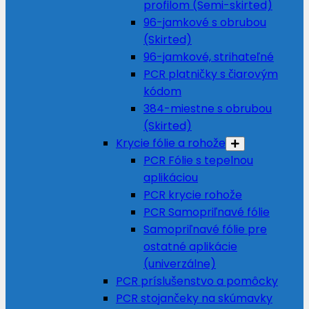
profilom (Semi-skirted)
96-jamkové s obrubou
(Skirted)
96-jamkové, strihateľné
PCR platničky s čiarovým
kódom
384-miestne s obrubou
(Skirted)
Krycie fólie a rohože
PCR Fólie s tepelnou
aplikáciou
PCR krycie rohože
PCR Samopriľnavé fólie
Samopriľnavé fólie pre
ostatné aplikácie
(univerzálne)
PCR príslušenstvo a pomôcky
PCR stojančeky na skúmavky