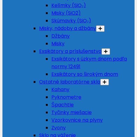
Kelímky (SiO₂)
Misky (SiO2)
Skúmavky (SiO₂)
Misky, nádoby a džbány
Džbány
Misky
Exsikátory a príslušenstvo
Exsikátory s úzkym dnom podľa
normy 12491
Exsikátory so širokým dnom
Ostatné laboratórne sklo
Kahany
Pyknometre
Špachtle
Tyčinky miešacie
Vzorkovnice na plyny
Zvony
Sklo na váženie