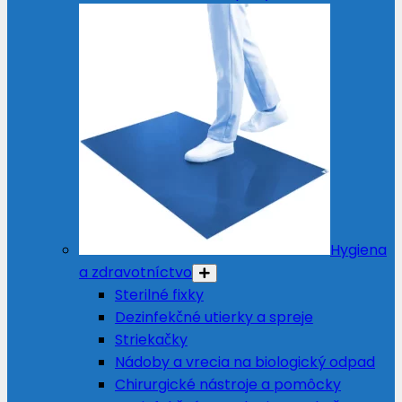
Hygiena
a zdravotníctvo
Sterilné fixky
Dezinfekčné utierky a spreje
Striekačky
Nádoby a vrecia na biologický odpad
Chirurgické nástroje a pomôcky