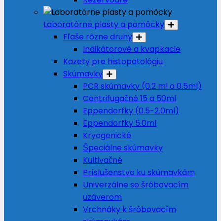
Laboratórne plasty a pomôcky
Fľaše rôzne druhy
Indikátorové a kvapkacie
Kazety pre histopatológiu
Skúmavky
PCR skúmavky (0.2 ml a 0.5ml)
Centrifugačné 15 a 50ml
Eppendorfky (0.5-2.0ml)
Eppendorfky 5.0ml
Kryogenické
Špeciálne skúmavky
Kultivačné
Príslušenstvo ku skúmavkám
Univerzálne so šróbovacím
uzáverom
Vrchnáky k šróbovacím