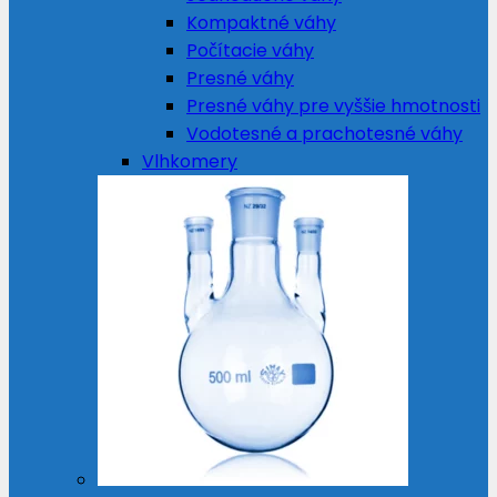
Kompaktné váhy
Počítacie váhy
Presné váhy
Presné váhy pre vyššie hmotnosti
Vodotesné a prachotesné váhy
Vlhkomery