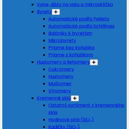
Vane, dózy na vatu a mikrosklíčka
Byrety
Automatické podľa Pelleta
Automatické podľa Schillinga
Balóniky k byretám
Mikrobyrety
Priame bez kohútika
Priame s kohútikom
Hustomery a liehomery
Cukromery
Hustomery
Muštomer
Vínomery
Kremenné sklo
Ostatný sortiment z kremenného
skla
Hodinové sklá (SiO₂)
Kadičky (SiO₂)