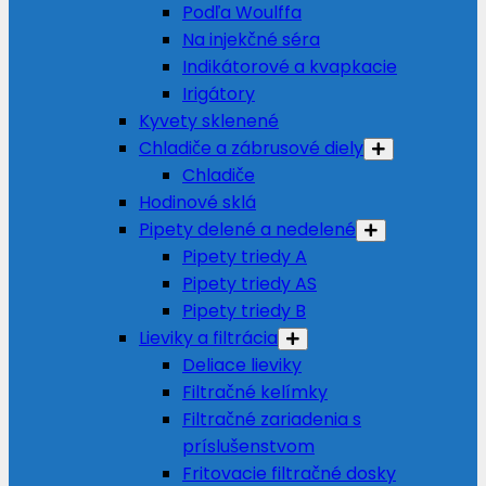
Podľa Woulffa
Na injekčné séra
Indikátorové a kvapkacie
Irigátory
Kyvety sklenené
Chladiče a zábrusové diely
Chladiče
Hodinové sklá
Pipety delené a nedelené
Pipety triedy A
Pipety triedy AS
Pipety triedy B
Lieviky a filtrácia
Deliace lieviky
Filtračné kelímky
Filtračné zariadenia s
príslušenstvom
Fritovacie filtračné dosky