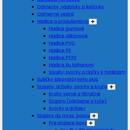
Odmerky, nádobky a kelímky
Odmerné vedrá
Hadice a príslušenstvo
Hadice gumové
Hadice silikónové
Hadice PVC
Hadice PE
Hadice PTFE
Hadice ku kahanom
Spojky, svorky a tlačky k hadiciam
Sušičky laboratórneho skla
Stojany, držiaky, svorky a kruhy
Kruhy varné a filtračné
Stojany (základne a tyče)
Svorky a držiaky
Stojany do mraz. boxov
Pre stojace boxy