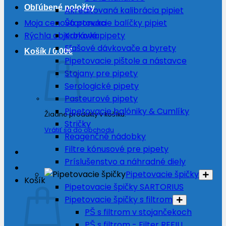
Obľúbené položky
Akreditovaná kalibrácia pipiet
Moja cenová ponuka
Štartovacie balíčky pipiet
Rýchla objednávka
Krokové pipety
Fľašové dávkovače a byrety
Košík /
0.00
€
Pipetovacie pištole a nástavce
Stojany pre pipety
Serologické pipety
Pasteurové pipety
Pipetovacie balóniky & Cumlíky
Žiadne produkty v košíku.
Stričky
Vrátiť sa do obchodu
Reagenčné nádobky
Filtre kónusové pre pipety
Príslušenstvo a náhradné diely
Pipetovacie špičky
Košík
Pipetovacie špičky SARTORIUS
Pipetovacie špičky s filtrom
PŠ s filtrom v stojančekoch
PŠ s filtrom - Filter REFILL