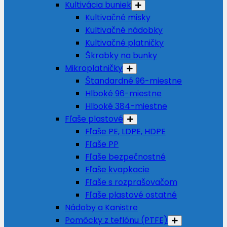
Kultivácia buniek
Kultivačné misky
Kultivačné nádobky
Kultivačné platničky
Škrabky na bunky
Mikroplatničky
Štandardné 96-miestne
Hlboké 96-miestne
Hlboké 384-miestne
Fľaše plastové
Fľaše PE, LDPE, HDPE
Fľaše PP
Fľaše bezpečnostné
Fľaše kvapkacie
Fľaše s rozprašovačom
Fľaše plastové ostatné
Nádoby a Kanistre
Pomôcky z teflónu (PTFE)