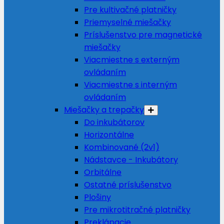
Pre kultivačné platničky
Priemyselné miešačky
Príslušenstvo pre magnetické
miešačky
Viacmiestne s externým
ovládaním
Viacmiestne s interným
ovládaním
Miešačky a trepačky
Do inkubátorov
Horizontálne
Kombinované (2v1)
Nádstavce - Inkubátory
Orbitálne
Ostatné príslušenstvo
Plošiny
Pre mikrotitračné platničky
Preklápacie