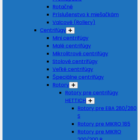
Rotačné
Príslušenstvo k miešačkám
Valcové (Rollery)
Centrifúgy
Mini centrifúgy
Malé centrifúgy
Mikrolitrové centrifúgy
Stolové centrifúgy
Veľké centrifúgy
Špeciálne centrifúgy
Rotory
Rotory pre centrifúgy
HETTICH
Rotory pre EBA 280/280
S
Rotory pre MIKRO 185
Rotory pre MIKRO
200/200 R