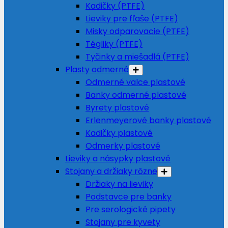
Kadičky (PTFE)
Lieviky pre fľaše (PTFE)
Misky odparovacie (PTFE)
Tégliky (PTFE)
Tyčinky a miešadlá (PTFE)
Plasty odmerné
Odmerné valce plastové
Banky odmerné plastové
Byrety plastové
Erlenmeyerové banky plastové
Kadičky plastové
Odmerky plastové
Lieviky a násypky plastové
Stojany a držiaky rôzne
Držiaky na lieviky
Podstavce pre banky
Pre serologické pipety
Stojany pre kyvety