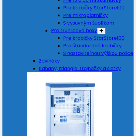
Pre 15 a 50 ml skúmavky
Pre krabičky StarStore100
Pre mikroplatničky
S výsuvným šuplíkom
Pre truhlicové boxy
Pre krabičky StarStore100
Pre štandardné krabičky
S nastaviteľnou výškou police
Zdviháky
Kahany, triangle, trojnožky a sieťky