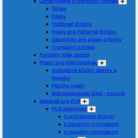
Označovanie a transport vzoriek
Štítky
Pásky
Tlačiareň štítkov
Pásky pre tlačiarne štítkov
Zásobníky pre pásky a štítky
Transport vzoriek
Parafilm, fólie, alobal
Plasty pre mikrobiológiu
Inokulačné kľučky, stierky a
hokejky
Petriho misky
Bakteriologické očká - kovové
Materiál pre PCR
PCR skúmavky
S ochranným štítom
S plochým vrchnákom
S vypulým vrchnákom