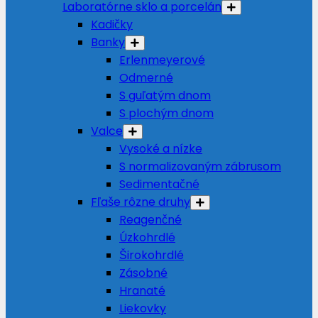
Laboratórne sklo a porcelán
Kadičky
Banky
Erlenmeyerové
Odmerné
S guľatým dnom
S plochým dnom
Valce
Vysoké a nízke
S normalizovaným zábrusom
Sedimentačné
Fľaše rôzne druhy
Reagenčné
Úzkohrdlé
Širokohrdlé
Zásobné
Hranaté
Liekovky