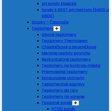
pH sondy klasické
Sondy k ISFET pH metrom (SI400 a
SI600)
Stopky - Časovače
Teplomery
Izbové teplomery
Teplomery Thermapen
Chladničkové a Mrazničkové
Meranie teploty povrchu
Bezkontaktné teplomery
Teplomery na kontrolu mlieka
Priemyselné teplomery
Spracovanie potravín
Teplomerové súpravy
Teplomery do rúry
Teplomery na varenie
Teplotné sondy
PT100 sondy