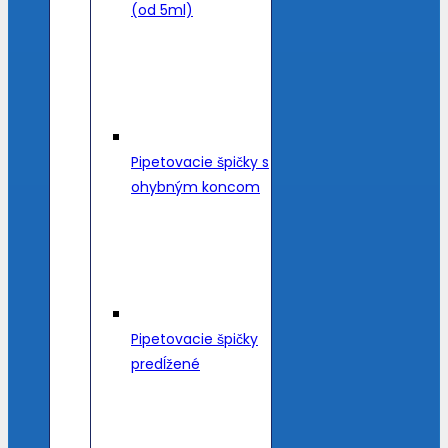
(od 5ml)
Pipetovacie špičky s
ohybným koncom
Pipetovacie špičky
predĺžené