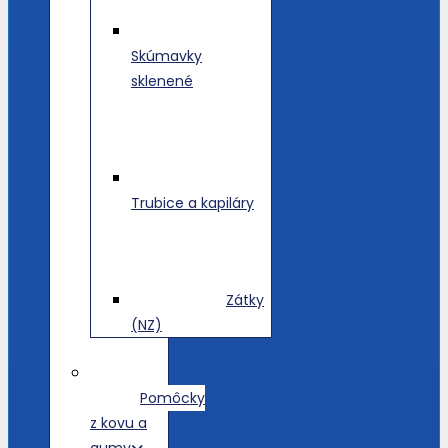
Skúmavky
sklenené
Trubice a kapiláry
Zátky
(NZ)
Pomôcky
z kovu a
gumy