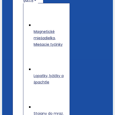
Magnetické
miešadielka,
Miešacie tyčinky
Lopatky, lyžičky a
špachtle
Stojany do mraz.