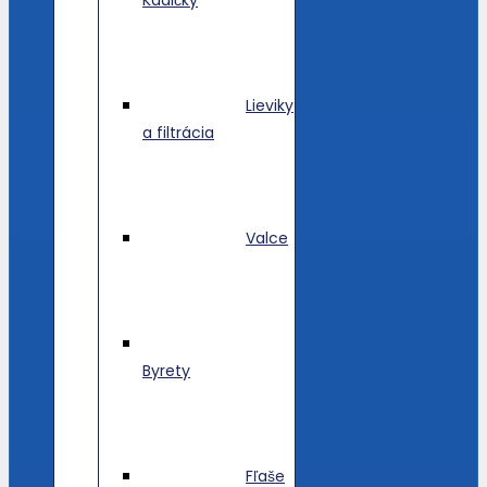
Lieviky
a filtrácia
Valce
Byrety
Fľaše