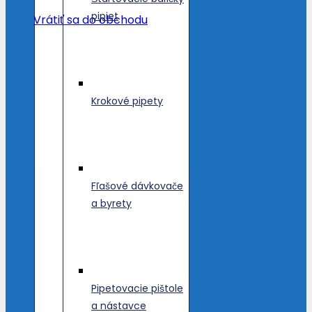
pipiet
Vrátiť sa do obchodu
Krokové pipety
Fľašové dávkovače
a byrety
Pipetovacie pištole
a nástavce