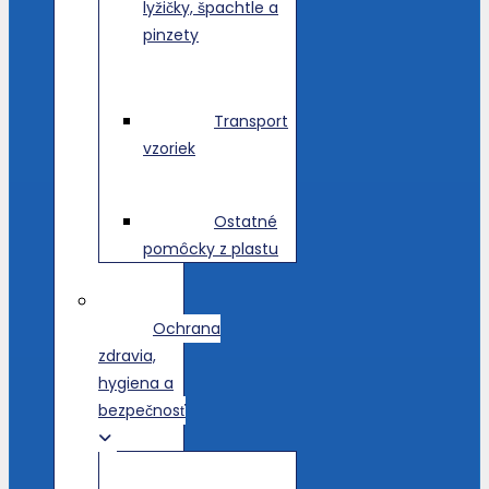
lyžičky, špachtle a
pinzety
Transport
vzoriek
Ostatné
pomôcky z plastu
Ochrana
zdravia,
hygiena a
bezpečnosť