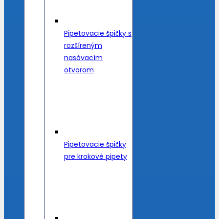
Pipetovacie špičky s
rozšíreným
nasávacím
otvorom
Pipetovacie špičky
pre krokové pipety