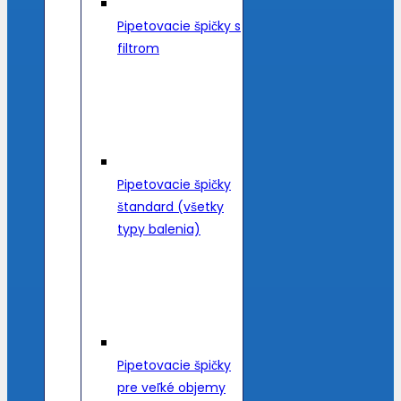
Pipetovacie špičky s
filtrom
Pipetovacie špičky
štandard (všetky
typy balenia)
Pipetovacie špičky
pre veľké objemy