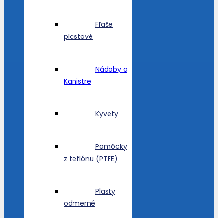
Fľaše
plastové
Nádoby a
Kanistre
Kyvety
Pomôcky
z teflónu (PTFE)
Plasty
odmerné