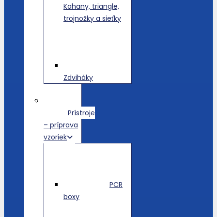
Kahany, triangle,
trojnožky a sieťky
Zdviháky
Prístroje
– príprava
vzoriek
PCR
boxy