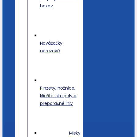
boxov
Navážačky
nerezové
Pinzety, nožnice,
kliešte, skalpely a
preparačné ihly
Misky