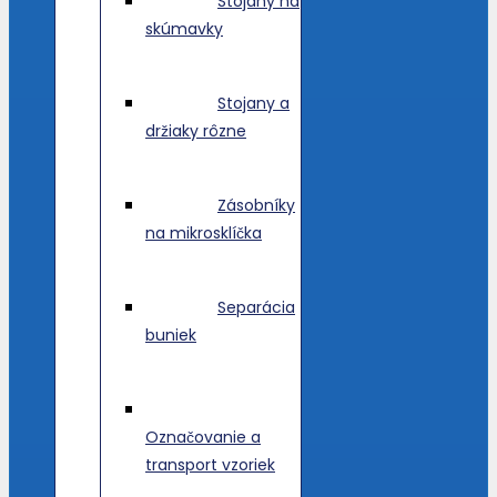
Stojany na
skúmavky
Stojany a
držiaky rôzne
Zásobníky
na mikrosklíčka
Separácia
buniek
Označovanie a
transport vzoriek