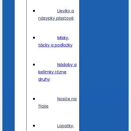
Lieviky a
násypky plastové
Misky,
tácky a podložky
Nádoby a
kelímky rôzne
druhy
Nosiče na
fľaše
Lopatky,