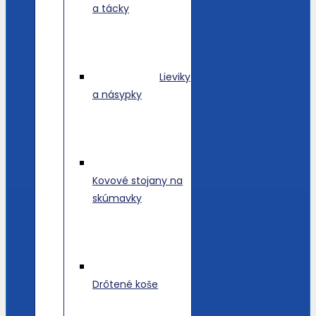
a tácky
Lieviky
a násypky
Kovové stojany na
skúmavky
Drôtené koše