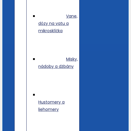
Vane,
dózy na vatu a
mikrosklíčka
Misky,
nádoby a džbány
Hustomery a
liehomery