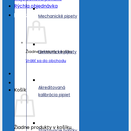
Rýchla objednávka
Košík /
0.00
€
Mechanické pipety
Elektronické pipety
Žiadne produkty v košíku.
Vrátiť sa do obchodu
Akreditovaná
Košík
kalibrácia pipiet
Žiadne produkty v košíku.
Štartovacie balíčky