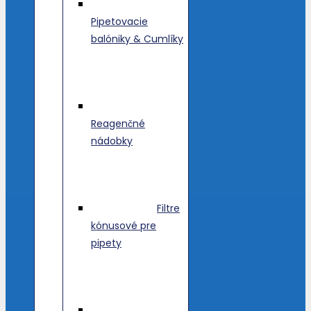
Pipetovacie
balóniky & Cumlíky
Reagenčné
nádobky
Filtre
kónusové pre
pipety