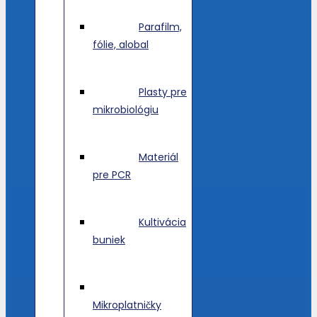
Parafilm,
fólie, alobal
Plasty pre
mikrobiológiu
Materiál
pre PCR
Kultivácia
buniek
Mikroplatničky