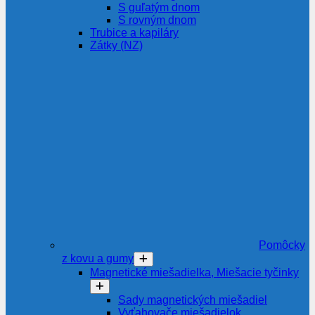
S guľatým dnom
S rovným dnom
Trubice a kapiláry
Zátky (NZ)
Pomôcky
z kovu a gumy
Magnetické miešadielka, Miešacie tyčinky
Sady magnetických miešadiel
Vyťahovače miešadielok