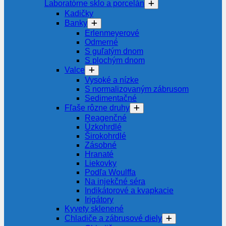
Laboratórne sklo a porcelán
Kadičky
Banky
Erlenmeyerové
Odmerné
S guľatým dnom
S plochým dnom
Valce
Vysoké a nízke
S normalizovaným zábrusom
Sedimentačné
Fľaše rôzne druhy
Reagenčné
Úzkohrdlé
Širokohrdlé
Zásobné
Hranaté
Liekovky
Podľa Woulffa
Na injekčné séra
Indikátorové a kvapkacie
Irigátory
Kyvety sklenené
Chladiče a zábrusové diely