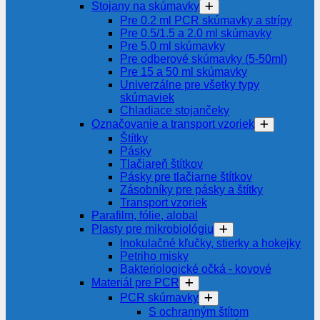
Stojany na skúmavky
Pre 0.2 ml PCR skúmavky a strípy
Pre 0.5/1.5 a 2.0 ml skúmavky
Pre 5.0 ml skúmavky
Pre odberové skúmavky (5-50ml)
Pre 15 a 50 ml skúmavky
Univerzálne pre všetky typy
skúmaviek
Chladiace stojančeky
Označovanie a transport vzoriek
Štítky
Pásky
Tlačiareň štítkov
Pásky pre tlačiarne štítkov
Zásobníky pre pásky a štítky
Transport vzoriek
Parafilm, fólie, alobal
Plasty pre mikrobiológiu
Inokulačné kľučky, stierky a hokejky
Petriho misky
Bakteriologické očká - kovové
Materiál pre PCR
PCR skúmavky
S ochranným štítom