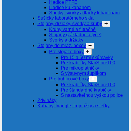
Hadice PTFE
Hadice ku kahanom
Spojky, svorky a tlačky k hadiciam
Sušičky laboratórneho skla
Stojany, držiaky, svorky a kruhy
Kruhy varné a filtračné
Stojany (základne a tyče)
Svorky a držiaky
Stojany do mraz. boxov
Pre stojace boxy
Pre 15 a 50 ml skúmavky
Pre krabičky StarStore100
Pre mikroplatničky
S výsuvným šuplíkom
Pre truhlicové boxy
Pre krabičky StarStore100
Pre štandardné krabičky
S nastaviteľnou výškou police
Zdviháky
Kahany, triangle, trojnožky a sieťky