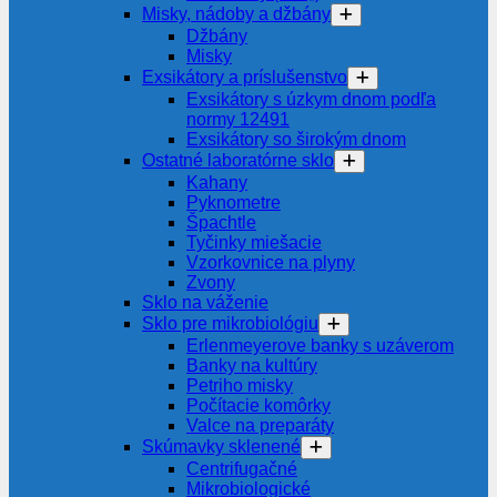
Misky, nádoby a džbány
Džbány
Misky
Exsikátory a príslušenstvo
Exsikátory s úzkym dnom podľa
normy 12491
Exsikátory so širokým dnom
Ostatné laboratórne sklo
Kahany
Pyknometre
Špachtle
Tyčinky miešacie
Vzorkovnice na plyny
Zvony
Sklo na váženie
Sklo pre mikrobiológiu
Erlenmeyerove banky s uzáverom
Banky na kultúry
Petriho misky
Počítacie komôrky
Valce na preparáty
Skúmavky sklenené
Centrifugačné
Mikrobiologické