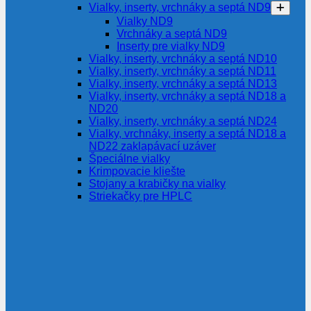
Vialky, inserty, vrchnáky a septá ND9
Vialky ND9
Vrchnáky a septá ND9
Inserty pre vialky ND9
Vialky, inserty, vrchnáky a septá ND10
Vialky, inserty, vrchnáky a septá ND11
Vialky, inserty, vrchnáky a septá ND13
Vialky, inserty, vrchnáky a septá ND18 a
ND20
Vialky, inserty, vrchnáky a septá ND24
Vialky, vrchnáky, inserty a septá ND18 a
ND22 zaklapávací uzáver
Špeciálne vialky
Krimpovacie kliešte
Stojany a krabičky na vialky
Striekačky pre HPLC