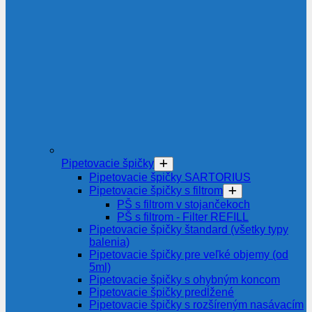
Pipetovacie špičky
Pipetovacie špičky SARTORIUS
Pipetovacie špičky s filtrom
PŠ s filtrom v stojančekoch
PŠ s filtrom - Filter REFILL
Pipetovacie špičky štandard (všetky typy
balenia)
Pipetovacie špičky pre veľké objemy (od
5ml)
Pipetovacie špičky s ohybným koncom
Pipetovacie špičky predĺžené
Pipetovacie špičky s rozšíreným nasávacím