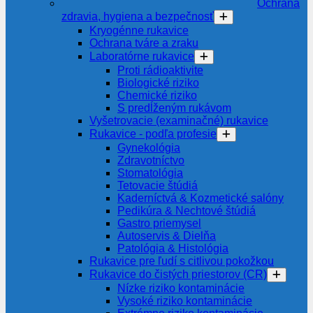
Ochrana
zdravia, hygiena a bezpečnosť
Kryogénne rukavice
Ochrana tváre a zraku
Laboratórne rukavice
Proti rádioaktivite
Biologické riziko
Chemické riziko
S predĺženým rukávom
Vyšetrovacie (examinačné) rukavice
Rukavice - podľa profesie
Gynekológia
Zdravotníctvo
Stomatológia
Tetovacie štúdiá
Kaderníctvá & Kozmetické salóny
Pedikúra & Nechtové štúdiá
Gastro priemysel
Autoservis & Dielňa
Patológia & Histológia
Rukavice pre ľudí s citlivou pokožkou
Rukavice do čistých priestorov (CR)
Nízke riziko kontaminácie
Vysoké riziko kontaminácie