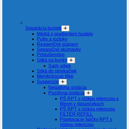
Separácia buniek
Médiá s gradientom hustoty
Pufre a roztoky
Reagenčné súpravy
Separačné skúmavky
Príslušenstvo
Sitká na bunky
Sady sitiek
Sitká do striekačiek
Membránové filtre
Suspenzie
Negatívna izolácia
Pozitívna izolácia
PŠ RPT s nízkou retenciou s
filtrom v stojančekoch
PŠ RPT s nízkou retenciou
FILTER REFILL
Pipetovacie špičky RPT s
nízkou retenciou