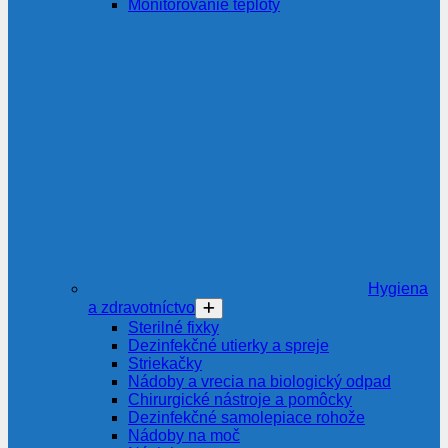
Monitorovanie teploty
Hygiena
a zdravotníctvo
Sterilné fixky
Dezinfekčné utierky a spreje
Striekačky
Nádoby a vrecia na biologický odpad
Chirurgické nástroje a pomôcky
Dezinfekčné samolepiace rohože
Nádoby na moč