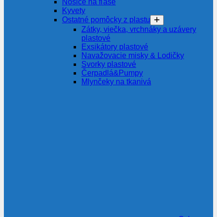
Nosiče na fľaše
Kyvety
Ostatné pomôcky z plastu
Zátky, viečka, vrchnáky a uzávery
plastové
Exsikátory plastové
Navažovacie misky & Lodičky
Svorky plastové
Čerpadlá&Pumpy
Mlynčeky na tkanivá