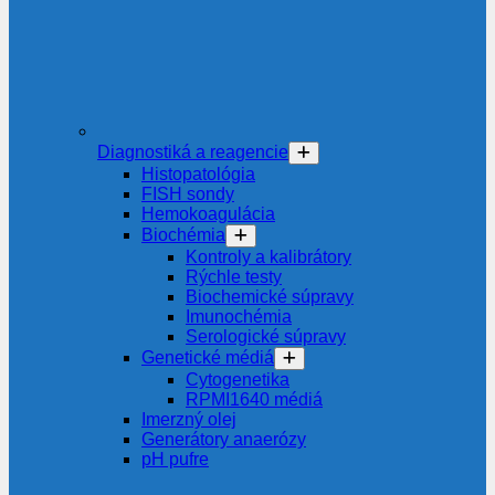
Diagnostiká a reagencie
Histopatológia
FISH sondy
Hemokoagulácia
Biochémia
Kontroly a kalibrátory
Rýchle testy
Biochemické súpravy
Imunochémia
Serologické súpravy
Genetické médiá
Cytogenetika
RPMI1640 médiá
Imerzný olej
Generátory anaerózy
pH pufre