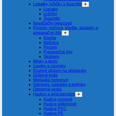
Lopatky, lyžičky a špachtle
Lopatky
Lyžičky
Špachtle
Navážačky nerezové
Pinzety, nožnice, kliešte, skalpely a
preparačné ihly
Kliešte
Nožnice
Pinzety
Preparačné ihly
Skalpely
Misky a tácky
Lieviky a násypky
Kovové stojany na skúmavky
Drôtené koše
Miešadlá nerezové
Odmerky, nádobky a kelímky
Odmerné vedrá
Hadice a príslušenstvo
Hadice gumové
Hadice silikónové
Hadice PVC
Hadice PE