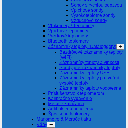
Sondy s rýchlou odozvou
Vpichové sondy
Vysokoteplotné sondy
Vzduchové sondy
Vlhkomery / Teplomery
Vpichové teplomery
Vreckové teplomery
Bluetooth teplomery
Záznamníky teploty (Dataloggery)
Bezdrôtové záznamníky teploty
(WiFi)
Záznamníky teploty a vlhkosti
Sondy pre záznamníky teploty
Záznamníky teploty USB
Záznamníky teploty pre veľmi
vysoké teploty
Záznamníky teploty vodotesné
Príslušenstvo k teplomerom
Kalibračné vybavenie
Merače zmáčania
Antibakteriálne utierky
Špeciálne teplomery
Manometre & Merače tlaku
Váhy