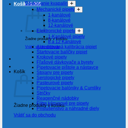
Dávkovanie kvapalín
Košík /
0.00
€
Mechanické pipety
1-kanálové
8-kanálové
12-kanálové
Elektronické pipety
1-Kanálové pipety
Žiadne produkty v košíku.
8 a 12 Kanálové
Akreditovaná kalibrácia pipiet
Vrátiť sa do obchodu
Štartovacie balíčky pipiet
Krokové pipety
Fľašové dávkovače a byrety
Pipetovacie pištole a nástavce
Košík
Stojany pre pipety
Serologické pipety
Pasteurové pipety
Pipetovacie balóniky & Cumlíky
Stričky
Reagenčné nádobky
Filtre kónusové pre pipety
Žiadne produkty v košíku.
Príslušenstvo a náhradné diely
Vrátiť sa do obchodu