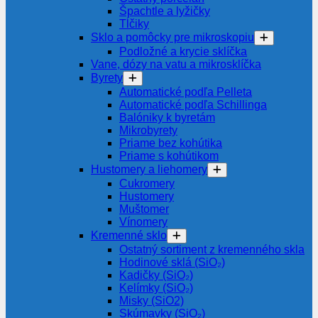
Špachtle a lyžičky
Tĺčiky
Sklo a pomôcky pre mikroskopiu
Podložné a krycie sklíčka
Vane, dózy na vatu a mikrosklíčka
Byrety
Automatické podľa Pelleta
Automatické podľa Schillinga
Balóniky k byretám
Mikrobyrety
Priame bez kohútika
Priame s kohútikom
Hustomery a liehomery
Cukromery
Hustomery
Muštomer
Vínomery
Kremenné sklo
Ostatný sortiment z kremenného skla
Hodinové sklá (SiO₂)
Kadičky (SiO₂)
Kelímky (SiO₂)
Misky (SiO2)
Skúmavky (SiO₂)