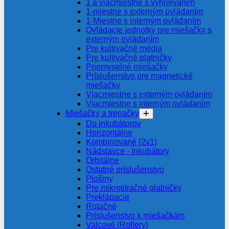
1 a viacmiestne s vyhrievaním
1-miestne s externým ovládaním
1-Miestne s interným ovládaním
Ovládacie jednotky pre miešačky s
externým ovládaním
Pre kultivačné média
Pre kultivačné platničky
Priemyselné miešačky
Príslušenstvo pre magnetické
miešačky
Viacmiestne s externým ovládaním
Viacmiestne s interným ovládaním
Miešačky a trepačky
Do inkubátorov
Horizontálne
Kombinované (2v1)
Nádstavce - Inkubátory
Orbitálne
Ostatné príslušenstvo
Plošiny
Pre mikrotitračné platničky
Preklápacie
Rotačné
Príslušenstvo k miešačkám
Valcové (Rollery)