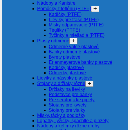
Nádoby a Kanistre
Pomôcky z teflónu (PTFE)
Kadičky (PTFE)
Lieviky pre fľaše (PTFE)
Misky odparovacie (PTFE)
Tégliky (PTFE)
Tyčinky a miešadlá (PTFE)
Plasty odmerné
Odmerné valce plastové
Banky odmerné plastové
Byrety plastové
Erlenmeyerové banky plastové
Kadičky plastové
Odmerky plastové
Lieviky a násypky plastové
Stojany a držiaky rôzne
Držiaky na lieviky
Podstavce pre banky
Pre serologické pipety
Stojany pre kyvety
Stojany pre vialky
Misky, tácky a podložky
Lopatky, lyžičky, špachtle a pinzety
Nádoby a kelímky rôzne druhy