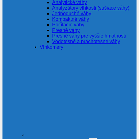
Analytické váhy
Analyzátory vlhkosti (sušiace váhy)
Jednoduché váhy
Kompaktné váhy
Počítacie váhy
Presné váhy
Presné váhy pre vyššie hmotnosti
Vodotesné a prachotesné váhy
Vlhkomery