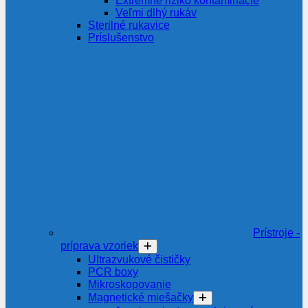
Extrémne riziko kontaminácie
Veľmi dlhý rukáv
Sterilné rukavice
Príslušenstvo
Prístroje -
príprava vzoriek
Ultrazvukové čističky
PCR boxy
Mikroskopovanie
Magnetické miešačky