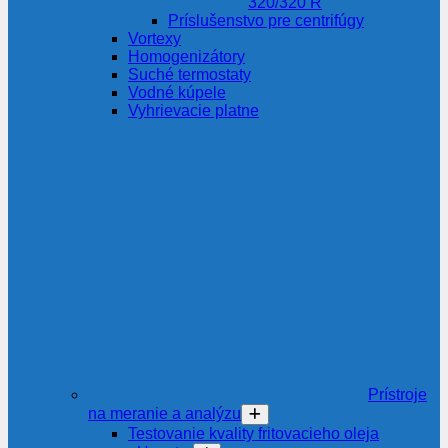
320/320 R
Príslušenstvo pre centrifúgy
Vortexy
Homogenizátory
Suché termostaty
Vodné kúpele
Vyhrievacie platne
Prístroje
na meranie a analýzu
Testovanie kvality fritovacieho oleja