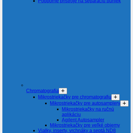
Podporné prístroje na separáciu buniek
Chromatografia
Mikrostriekačky pre chromatografiu
Mikrostriekačky pre autosamplery
Mikrostriekačky na ručnú
aplikáciu
Agilent Autosampler
Mikrostriekačky pre veľké objemy
Vialky, inserty, vrchnáky a septá ND8