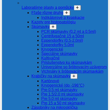
Laboratórne plasty a pomôcky
Fľaše rôzne druhy
Indikátorové a kvapkacie
Kazety pre histopatológiu
Skúmavky
PCR skúmavky (0.2 ml a 0.5ml)
Centrifugačné 15 a 50ml
Eppendorfky (0.5-2.0ml)
Eppendorfky 5.0ml
Kryogenické
Špeciálne skúmavky
Kultivačné
Príslušenstvo ku skúmavkám
Univerzálne so šróbovacím uzáverom
Vrchnáky k šróbovacím skúmavkám
Krabičky na skúmavky
Kartónové
Kryogenické (do -196°C)
Pre 0.5 ml skúmavky
Pre 1.5/2.0 ml skúmavky
Pre 5.0 ml skúmavky
Pre 15 a 50 ml skúmavky
Zásobníky na mikrosklíčka