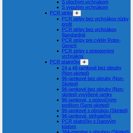
S plochým vrchnákom
S vypulým vrchnákom
PCR strípy
PCR strípy bez vrchnákov nízky
profil
PCR strípy bez vrchnákov
štandardné
PCR strípy pre cyklér Rotor-
Gene®
PCR strípy s pripojenými
vrchnákmi
PCR platničky
24 a 48-jamkové bez obruby
(Non-skirted)
96-jamkové bez obruby (Non-
Skirted)
96-jamkové bez obruby (Non-
skirted) vyvýšené jamky
96-jamkové, s polovičným
profilom (Semi-skirted)
96-jamkové s obrubou (Skirted)
96-jamkové, strihateľné
PCR platničky s čiarovým
kódom
384-miestne s obrubou (Skirted)