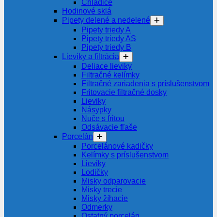
Chladiče
Hodinové sklá
Pipety delené a nedelené
Pipety triedy A
Pipety triedy AS
Pipety triedy B
Lieviky a filtrácia
Deliace lieviky
Filtračné kelímky
Filtračné zariadenia s príslušenstvom
Fritovacie filtračné dosky
Lieviky
Násypky
Nuče s fritou
Odsávacie fľaše
Porcelán
Porcelánové kadičky
Kelímky s príslušenstvom
Lieviky
Lodičky
Misky odparovacie
Misky trecie
Misky žíhacie
Odmerky
Ostatný porcelán