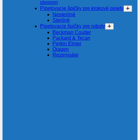
otvorom
Pipetovacie špičky pre krokové pipety
Nesterilné
Sterilné
Pipetovacie špičky pre roboty
Beckman Coulter
Packard & Tecan
Perkin Elmer
Qiagen
Rezervoáre