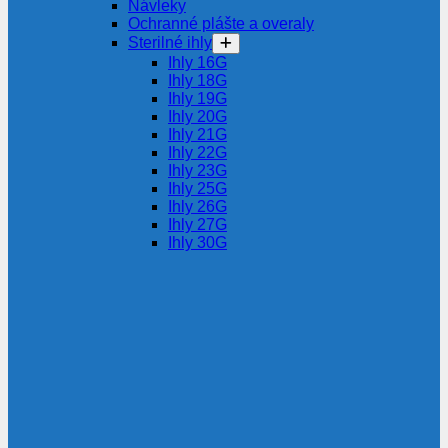
Návleky
Ochranné plášte a overaly
Sterilné ihly
Ihly 16G
Ihly 18G
Ihly 19G
Ihly 20G
Ihly 21G
Ihly 22G
Ihly 23G
Ihly 25G
Ihly 26G
Ihly 27G
Ihly 30G