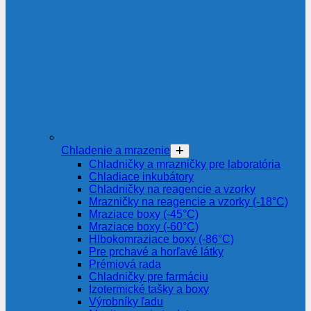
Chladenie a mrazenie
Chladničky a mrazničky pre laboratória
Chladiace inkubátory
Chladničky na reagencie a vzorky
Mrazničky na reagencie a vzorky (-18°C)
Mraziace boxy (-45°C)
Mraziace boxy (-60°C)
Hlbokomraziace boxy (-86°C)
Pre prchavé a horľavé látky
Prémiová rada
Chladničky pre farmáciu
Izotermické tašky a boxy
Výrobníky ľadu