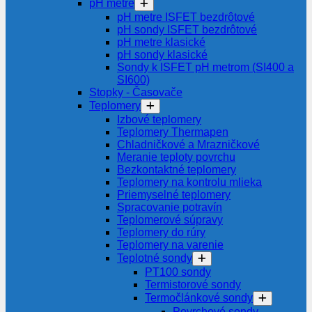
pH metre
pH metre ISFET bezdrôtové
pH sondy ISFET bezdrôtové
pH metre klasické
pH sondy klasické
Sondy k ISFET pH metrom (SI400 a
SI600)
Stopky - Časovače
Teplomery
Izbové teplomery
Teplomery Thermapen
Chladničkové a Mrazničkové
Meranie teploty povrchu
Bezkontaktné teplomery
Teplomery na kontrolu mlieka
Priemyselné teplomery
Spracovanie potravín
Teplomerové súpravy
Teplomery do rúry
Teplomery na varenie
Teplotné sondy
PT100 sondy
Termistorové sondy
Termočlánkové sondy
Povrchové sondy