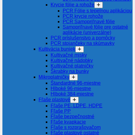
Krycie fólie a rohože
PCR Fólie s tepelnou aplikáciou
PCR krycie rohože
PCR Samopriľnavé fólie
Samopriľnavé fólie pre ostatné
aplikácie (univerzálne)
PCR príslušenstvo a pomôcky
PCR stojančeky na skúmavky
Kultivácia buniek
Kultivačné misky
Kultivačné nádobky
Kultivačné platničky
Škrabky na bunky
Mikroplatničky
Štandardné 96-miestne
Hlboké 96-miestne
Hlboké 384-miestne
Fľaše plastové
Fľaše PE, LDPE, HDPE
Fľaše PP
Fľaše bezpečnostné
Fľaše kvapkacie
Fľaše s rozprašovačom
Fľaše plastové ostatné