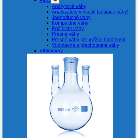
Váhy
Analytické váhy
Analyzátory vlhkosti (sušiace váhy)
Jednoduché váhy
Kompaktné váhy
Počítacie váhy
Presné váhy
Presné váhy pre vyššie hmotnosti
Vodotesné a prachotesné váhy
Vlhkomery