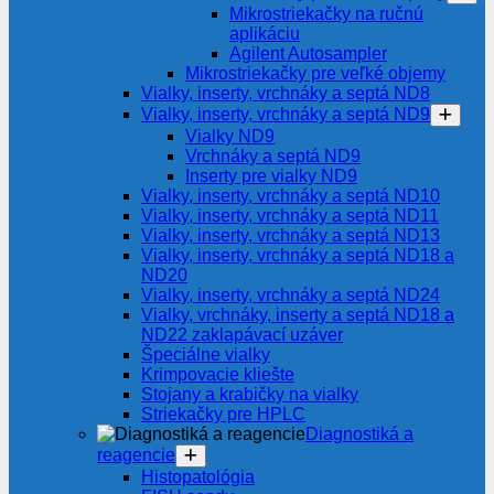
Mikrostriekačky na ručnú
aplikáciu
Agilent Autosampler
Mikrostriekačky pre veľké objemy
Vialky, inserty, vrchnáky a septá ND8
Vialky, inserty, vrchnáky a septá ND9
Vialky ND9
Vrchnáky a septá ND9
Inserty pre vialky ND9
Vialky, inserty, vrchnáky a septá ND10
Vialky, inserty, vrchnáky a septá ND11
Vialky, inserty, vrchnáky a septá ND13
Vialky, inserty, vrchnáky a septá ND18 a
ND20
Vialky, inserty, vrchnáky a septá ND24
Vialky, vrchnáky, inserty a septá ND18 a
ND22 zaklapávací uzáver
Špeciálne vialky
Krimpovacie kliešte
Stojany a krabičky na vialky
Striekačky pre HPLC
Diagnostiká a
reagencie
Histopatológia