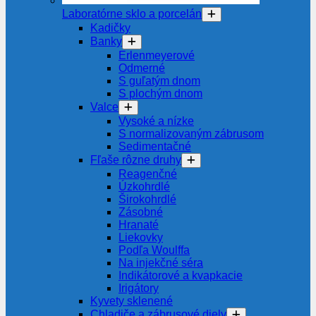
Laboratórne sklo a porcelán
Kadičky
Banky
Erlenmeyerové
Odmerné
S guľatým dnom
S plochým dnom
Valce
Vysoké a nízke
S normalizovaným zábrusom
Sedimentačné
Fľaše rôzne druhy
Reagenčné
Úzkohrdlé
Širokohrdlé
Zásobné
Hranaté
Liekovky
Podľa Woulffa
Na injekčné séra
Indikátorové a kvapkacie
Irigátory
Kyvety sklenené
Chladiče a zábrusové diely