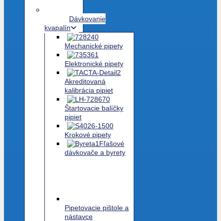
Dávkovanie
kvapalín
Mechanické pipety
Elektronické pipety
Akreditovaná
kalibrácia pipiet
Štartovacie balíčky
pipiet
Krokové pipety
Fľašové
dávkovače a byrety
Pipetovacie pištole a
nástavce