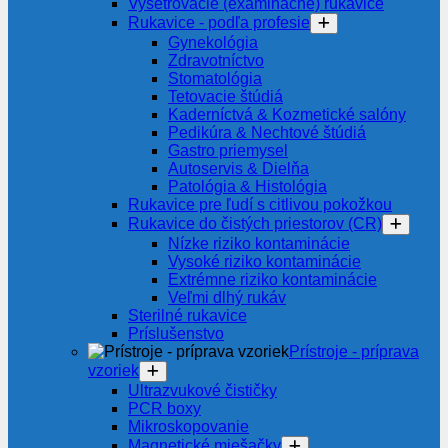
Vyšetrovacie (examinačné) rukavice
Rukavice - podľa profesie
Gynekológia
Zdravotníctvo
Stomatológia
Tetovacie štúdiá
Kaderníctvá & Kozmetické salóny
Pedikúra & Nechtové štúdiá
Gastro priemysel
Autoservis & Dielňa
Patológia & Histológia
Rukavice pre ľudí s citlivou pokožkou
Rukavice do čistých priestorov (CR)
Nízke riziko kontaminácie
Vysoké riziko kontaminácie
Extrémne riziko kontaminácie
Veľmi dlhý rukáv
Sterilné rukavice
Príslušenstvo
Prístroje - príprava
vzoriek
Ultrazvukové čističky
PCR boxy
Mikroskopovanie
Magnetické miešačky