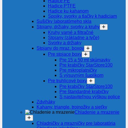
Hadice PE
Hadice PTFE
Hadice ku kahanom
Spojky, svorky a tlačky k hadiciam
Sušičky laboratórneho skla
Stojany, držiaky, svorky a kruhy
Kruhy varné a filtračné
Stojany (základne a tyče)
Svorky a držiaky
Stojany do mraz. boxov
Pre stojace boxy
Pre 15 a 50 ml skúmavky
Pre krabičky StarStore100
Pre mikroplatničky
S výsuvným šuplíkom
Pre truhlicové boxy
Pre krabičky StarStore100
Pre štandardné krabičky
S nastaviteľnou výškou police
Zdviháky
Kahany, triangle, trojnožky a sieťky
Chladenie a mrazenie
Chladničky a mrazničky pre laboratória