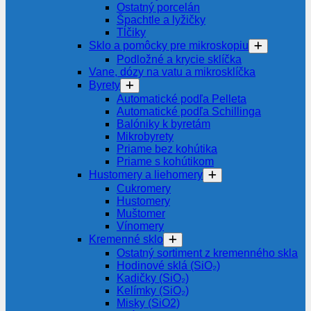
Ostatný porcelán
Špachtle a lyžičky
Tĺčiky
Sklo a pomôcky pre mikroskopiu
Podložné a krycie sklíčka
Vane, dózy na vatu a mikrosklíčka
Byrety
Automatické podľa Pelleta
Automatické podľa Schillinga
Balóniky k byretám
Mikrobyrety
Priame bez kohútika
Priame s kohútikom
Hustomery a liehomery
Cukromery
Hustomery
Muštomer
Vínomery
Kremenné sklo
Ostatný sortiment z kremenného skla
Hodinové sklá (SiO₂)
Kadičky (SiO₂)
Kelímky (SiO₂)
Misky (SiO2)