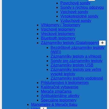
Povrchové sondy
Sondy s rýchlou odozvou
Vpichové sondy
Vysokoteplotné sondy
Vzduchové sondy
Vlhkomery / Teplomery
Vpichové teplomery
Vreckové teplomery
Bluetooth teplomery
Záznamníky teploty (Dataloggery)
Bezdrôtové záznamníky teploty
(WiFi)
Záznamníky teploty a vlhkosti
Sondy pre záznamníky teploty
Záznamníky teploty USB
Záznamníky teploty pre veľmi
vysoké teploty
Záznamníky teploty vodotesné
Príslušenstvo k teplomerom
Kalibračné vybavenie
Merače zmáčania
Antibakteriálne utierky
Špeciálne teplomery
Manometre & Merače tlaku