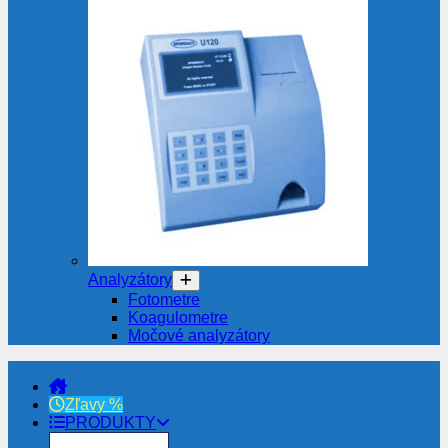
Analyzátory
Fotometre
Koagulometre
Močové analyzátory
Zľavy %
PRODUKTY