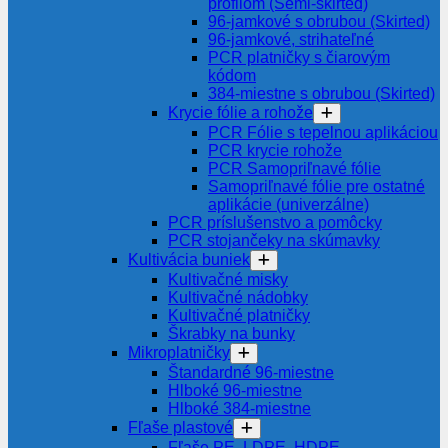
profilom (Semi-skirted)
96-jamkové s obrubou (Skirted)
96-jamkové, strihateľné
PCR platničky s čiarovým
kódom
384-miestne s obrubou (Skirted)
Krycie fólie a rohože
PCR Fólie s tepelnou aplikáciou
PCR krycie rohože
PCR Samopriľnavé fólie
Samopriľnavé fólie pre ostatné
aplikácie (univerzálne)
PCR príslušenstvo a pomôcky
PCR stojančeky na skúmavky
Kultivácia buniek
Kultivačné misky
Kultivačné nádobky
Kultivačné platničky
Škrabky na bunky
Mikroplatničky
Štandardné 96-miestne
Hlboké 96-miestne
Hlboké 384-miestne
Fľaše plastové
Fľaše PE, LDPE, HDPE