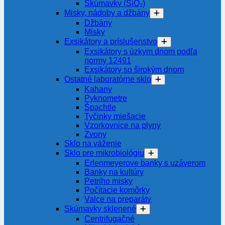
Skúmavky (SiO₂)
Misky, nádoby a džbány
Džbány
Misky
Exsikátory a príslušenstvo
Exsikátory s úzkym dnom podľa
normy 12491
Exsikátory so širokým dnom
Ostatné laboratórne sklo
Kahany
Pyknometre
Špachtle
Tyčinky miešacie
Vzorkovnice na plyny
Zvony
Sklo na váženie
Sklo pre mikrobiológiu
Erlenmeyerove banky s uzáverom
Banky na kultúry
Petriho misky
Počítacie komôrky
Valce na preparáty
Skúmavky sklenené
Centrifugačné