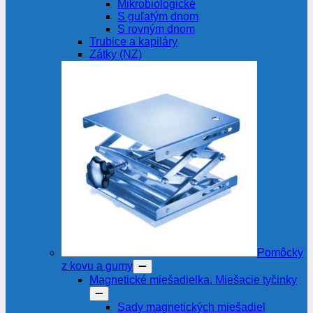
Mikrobiologické
S guľatým dnom
S rovným dnom
Trubice a kapiláry
Zátky (NZ)
Pomôcky
z kovu a gumy
Magnetické miešadielka, Miešacie tyčinky
Sady magnetických miešadiel