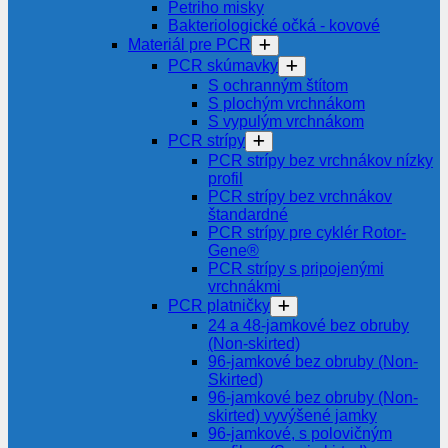
Petriho misky
Bakteriologické očká - kovové
Materiál pre PCR
PCR skúmavky
S ochranným štítom
S plochým vrchnákom
S vypulým vrchnákom
PCR strípy
PCR strípy bez vrchnákov nízky
profil
PCR strípy bez vrchnákov
štandardné
PCR strípy pre cyklér Rotor-
Gene®
PCR strípy s pripojenými
vrchnákmi
PCR platničky
24 a 48-jamkové bez obruby
(Non-skirted)
96-jamkové bez obruby (Non-
Skirted)
96-jamkové bez obruby (Non-
skirted) vyvýšené jamky
96-jamkové, s polovičným