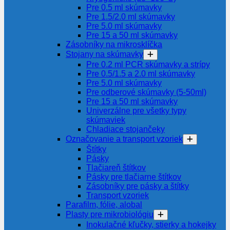
Pre 0.5 ml skúmavky
Pre 1.5/2.0 ml skúmavky
Pre 5.0 ml skúmavky
Pre 15 a 50 ml skúmavky
Zásobníky na mikrosklíčka
Stojany na skúmavky
Pre 0.2 ml PCR skúmavky a strípy
Pre 0.5/1.5 a 2.0 ml skúmavky
Pre 5.0 ml skúmavky
Pre odberové skúmavky (5-50ml)
Pre 15 a 50 ml skúmavky
Univerzálne pre všetky typy
skúmaviek
Chladiace stojančeky
Označovanie a transport vzoriek
Štítky
Pásky
Tlačiareň štítkov
Pásky pre tlačiarne štítkov
Zásobníky pre pásky a štítky
Transport vzoriek
Parafilm, fólie, alobal
Plasty pre mikrobiológiu
Inokulačné kľučky, stierky a hokejky