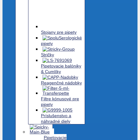
Stojany pre pipety
Serologické
pipety
Stričky
Pipetovacie balóniky
& Cumlíky
Reagenčné nádobky
Filtre kónusové pre
pipety
Príslušenstvo a
náhradné diely
Pipetovacie