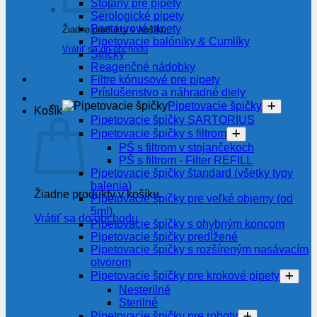
Stojany pre pipety
Serologické pipety
Pasteurové pipety
Žiadne produkty v košíku.
Pipetovacie balóniky & Cumlíky
Vrátiť sa do obchodu
Stričky
Reagenčné nádobky
Filtre kónusové pre pipety
Príslušenstvo a náhradné diely
Pipetovacie špičky
Košík
Pipetovacie špičky SARTORIUS
Pipetovacie špičky s filtrom
PŠ s filtrom v stojančekoch
PŠ s filtrom - Filter REFILL
Pipetovacie špičky štandard (všetky typy
balenia)
Žiadne produkty v košíku.
Pipetovacie špičky pre veľké objemy (od
5ml)
Vrátiť sa do obchodu
Pipetovacie špičky s ohybným koncom
Pipetovacie špičky predĺžené
Pipetovacie špičky s rozšíreným nasávacím
otvorom
Pipetovacie špičky pre krokové pipety
Nesterilné
Sterilné
Pipetovacie špičky pre roboty