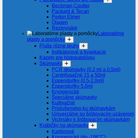
Beckman Coulter
Packard & Tecan
Perkin Elmer
Qiagen
Rezervoáre
Laboratórne
plasty a pomôcky
Fľaše rôzne druhy
Indikátorové a kvapkacie
Kazety pre histopatológiu
Skúmavky
PCR skúmavky (0.2 ml a 0.5ml)
Centrifugačné 15 a 50ml
Eppendorfky (0.5-2.0ml)
Eppendorfky 5.0ml
Kryogenické
Špeciálne skúmavky
Kultivačné
Príslušenstvo ku skúmavkám
Univerzálne so šróbovacím uzáverom
Vrchnáky k šróbovacím skúmavkám
Krabičky na skúmavky
Kartónové
Kryogenické (do -196°C)