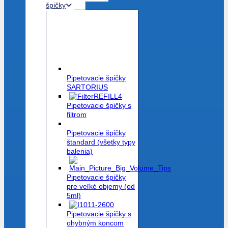
špičky
Pipetovacie špičky
SARTORIUS
Pipetovacie špičky s
filtrom
Pipetovacie špičky
štandard (všetky typy
balenia)
Pipetovacie špičky
pre veľké objemy (od
5ml)
Pipetovacie špičky s
ohybným koncom