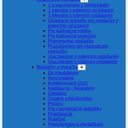
1 a viacmiestne s vyhrievaním
1-miestne s externým ovládaním
1-Miestne s interným ovládaním
Ovládacie jednotky pre miešačky s
externým ovládaním
Pre kultivačné média
Pre kultivačné platničky
Priemyselné miešačky
Príslušenstvo pre magnetické
miešačky
Viacmiestne s externým ovládaním
Viacmiestne s interným ovládaním
Miešačky a trepačky
Do inkubátorov
Horizontálne
Kombinované (2v1)
Nádstavce - Inkubátory
Orbitálne
Ostatné príslušenstvo
Plošiny
Pre mikrotitračné platničky
Preklápacie
Rotačné
Príslušenstvo k miešačkám