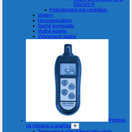
320/320 R
Príslušenstvo pre centrifúgy
Vortexy
Homogenizátory
Suché termostaty
Vodné kúpele
Vyhrievacie platne
Prístroje
na meranie a analýzu
Testovanie kvality fritovacieho oleja