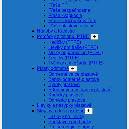
Fľaše PP
Fľaše bezpečnostné
Fľaše kvapkacie
Fľaše s rozprašovačom
Fľaše plastové ostatné
Nádoby a Kanistre
Pomôcky z teflónu (PTFE)
Kadičky (PTFE)
Lieviky pre fľaše (PTFE)
Misky odparovacie (PTFE)
Tégliky (PTFE)
Tyčinky a miešadlá (PTFE)
Plasty odmerné
Odmerné valce plastové
Banky odmerné plastové
Byrety plastové
Erlenmeyerové banky plastové
Kadičky plastové
Odmerky plastové
Lieviky a násypky plastové
Stojany a držiaky rôzne
Držiaky na lieviky
Podstavce pre banky
Pre serologické pipety