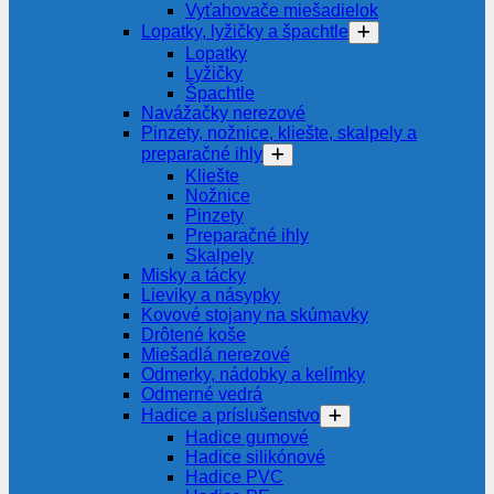
Vyťahovače miešadielok
Lopatky, lyžičky a špachtle
Lopatky
Lyžičky
Špachtle
Navážačky nerezové
Pinzety, nožnice, kliešte, skalpely a
preparačné ihly
Kliešte
Nožnice
Pinzety
Preparačné ihly
Skalpely
Misky a tácky
Lieviky a násypky
Kovové stojany na skúmavky
Drôtené koše
Miešadlá nerezové
Odmerky, nádobky a kelímky
Odmerné vedrá
Hadice a príslušenstvo
Hadice gumové
Hadice silikónové
Hadice PVC