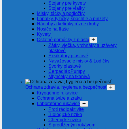
Stojany pre kyvety
Stojany pre vialky
Misky, tácky a podložky
Lopatky, lyžičky, špachtle a pinzety
Nádoby a kelímky rôzne druhy
Nosiče na fľaše
Kyvety
Ostatné pomôcky z plastu
Zátky, viečka, vrchnáky a uzávery
plastové
Exsikátory plastové
Navažovacie misky & Lodičky
Svorky plastové
Čerpadlá&Pumpy
Mlynčeky na tkanivá
Ochrana zdravia, hygiena a bezpečnosť
Kryogénne rukavice
Ochrana tváre a zraku
Laboratórne rukavice
Proti rádioaktivite
Biologické riziko
Chemické riziko
S predĺženým rukávom