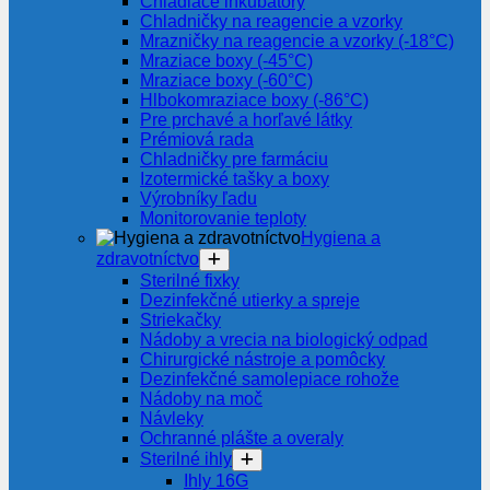
Chladiace inkubátory
Chladničky na reagencie a vzorky
Mrazničky na reagencie a vzorky (-18°C)
Mraziace boxy (-45°C)
Mraziace boxy (-60°C)
Hlbokomraziace boxy (-86°C)
Pre prchavé a horľavé látky
Prémiová rada
Chladničky pre farmáciu
Izotermické tašky a boxy
Výrobníky ľadu
Monitorovanie teploty
Hygiena a
zdravotníctvo
Sterilné fixky
Dezinfekčné utierky a spreje
Striekačky
Nádoby a vrecia na biologický odpad
Chirurgické nástroje a pomôcky
Dezinfekčné samolepiace rohože
Nádoby na moč
Návleky
Ochranné plášte a overaly
Sterilné ihly
Ihly 16G