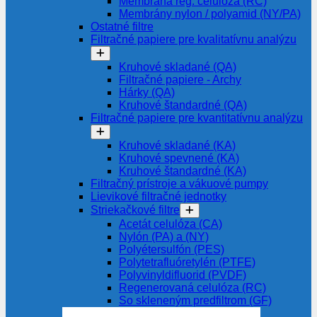
Membrána reg. celulóza (RC)
Membrány nylon / polyamid (NY/PA)
Ostatné filtre
Filtračné papiere pre kvalitatívnu analýzu
Kruhové skladané (QA)
Filtračné papiere - Archy
Hárky (QA)
Kruhové štandardné (QA)
Filtračné papiere pre kvantitatívnu analýzu
Kruhové skladané (KA)
Kruhové spevnené (KA)
Kruhové štandardné (KA)
Filtračný prístroje a vákuové pumpy
Lievikové filtračné jednotky
Striekačkové filtre
Acetát celulóza (CA)
Nylón (PA) a (NY)
Polyétersulfón (PES)
Polytetrafluóretylén (PTFE)
Polyvinyldifluorid (PVDF)
Regenerovaná celulóza (RC)
So skleneným predfiltrom (GF)