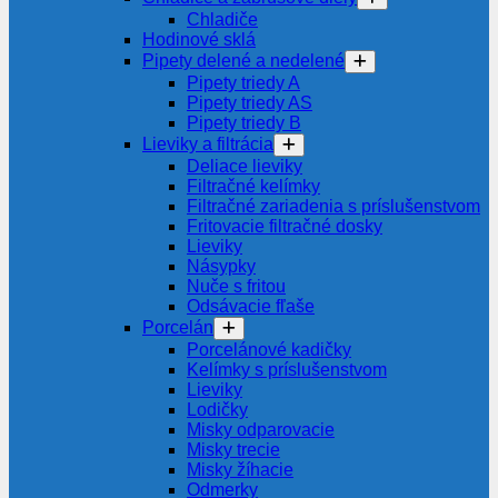
Chladiče
Hodinové sklá
Pipety delené a nedelené
Pipety triedy A
Pipety triedy AS
Pipety triedy B
Lieviky a filtrácia
Deliace lieviky
Filtračné kelímky
Filtračné zariadenia s príslušenstvom
Fritovacie filtračné dosky
Lieviky
Násypky
Nuče s fritou
Odsávacie fľaše
Porcelán
Porcelánové kadičky
Kelímky s príslušenstvom
Lieviky
Lodičky
Misky odparovacie
Misky trecie
Misky žíhacie
Odmerky