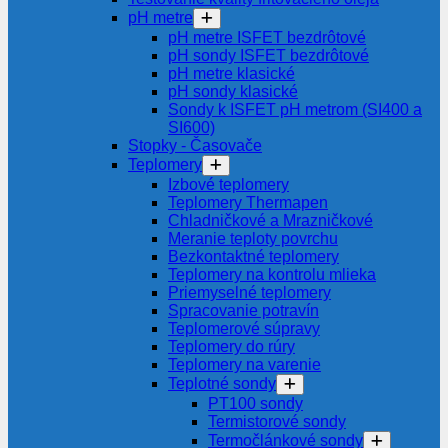
pH metre
pH metre ISFET bezdrôtové
pH sondy ISFET bezdrôtové
pH metre klasické
pH sondy klasické
Sondy k ISFET pH metrom (SI400 a
SI600)
Stopky - Časovače
Teplomery
Izbové teplomery
Teplomery Thermapen
Chladničkové a Mrazničkové
Meranie teploty povrchu
Bezkontaktné teplomery
Teplomery na kontrolu mlieka
Priemyselné teplomery
Spracovanie potravín
Teplomerové súpravy
Teplomery do rúry
Teplomery na varenie
Teplotné sondy
PT100 sondy
Termistorové sondy
Termočlánkové sondy