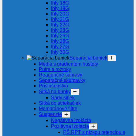
Ihly 18G
Ihly 19G
Ihly 20G
Ihly 21G
Ihly 22G
Ihly 23G
Ihly 25G
Ihly 26G
Ihly 27G
Ihly 30G
Separácia buniek
Médiá s gradientom hustoty
Pufre a roztoky
Reagenčné súpravy
Separačné skúmavky
Príslušenstvo
Sitká na bunky
Sady sitiek
Sitká do striekačiek
Membránové filtre
Suspenzie
Negatívna izolácia
Pozitívna izolácia
PŠ RPT s nízkou retenciou s