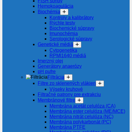
FISH sondy
Hemokoagulácia
Biochémia
Kontroly a kalibrátory
Rýchle testy
Biochemické súpravy
Imunochémia
Serologické súpravy
Genetické médiá
Cytogenetika
RPMI1640 médiá
Imerzný olej
Generátory anaerózy
pH pufre
Filtrácia
Filtre zo sklenených vlákien
Výseky kruhové
Filtračné patrony pre extrakciu
Membránové filtre
Membrána acetát celulóza (CA)
Membrána ester celulóza (ME/MCE)
Membrána nitrát celulóza (NC)
Membrána polykarbonát (PC)
Membrána PTFE