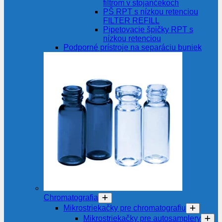
filtrom v stojančekoch
PŠ RPT s nízkou retenciou
FILTER REFILL
Pipetovacie špičky RPT s
nízkou retenciou
Podporné prístroje na separáciu buniek
Chromatografia
Mikrostriekačky pre chromatografiu
Mikrostriekačky pre autosamplery