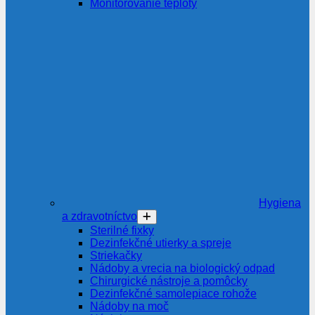
Monitorovanie teploty
Hygiena
a zdravotníctvo
Sterilné fixky
Dezinfekčné utierky a spreje
Striekačky
Nádoby a vrecia na biologický odpad
Chirurgické nástroje a pomôcky
Dezinfekčné samolepiace rohože
Nádoby na moč