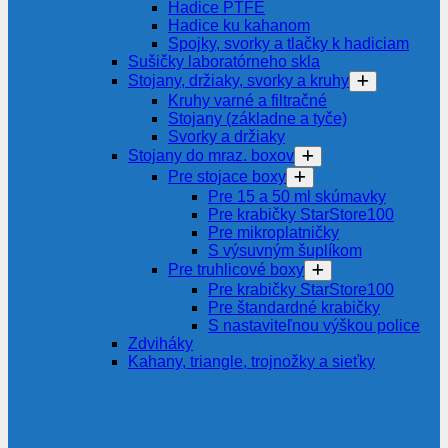
Hadice PTFE
Hadice ku kahanom
Spojky, svorky a tlačky k hadiciam
Sušičky laboratórneho skla
Stojany, držiaky, svorky a kruhy
Kruhy varné a filtračné
Stojany (základne a tyče)
Svorky a držiaky
Stojany do mraz. boxov
Pre stojace boxy
Pre 15 a 50 ml skúmavky
Pre krabičky StarStore100
Pre mikroplatničky
S výsuvným šuplíkom
Pre truhlicové boxy
Pre krabičky StarStore100
Pre štandardné krabičky
S nastaviteľnou výškou police
Zdviháky
Kahany, triangle, trojnožky a sieťky