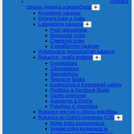
Ochrana
zdravia, hygiena a bezpečnosť
Kryogénne rukavice
Ochrana tváre a zraku
Laboratórne rukavice
Proti rádioaktivite
Biologické riziko
Chemické riziko
S predĺženým rukávom
Vyšetrovacie (examinačné) rukavice
Rukavice - podľa profesie
Gynekológia
Zdravotníctvo
Stomatológia
Tetovacie štúdiá
Kaderníctvá & Kozmetické salóny
Pedikúra & Nechtové štúdiá
Gastro priemysel
Autoservis & Dielňa
Patológia & Histológia
Rukavice pre ľudí s citlivou pokožkou
Rukavice do čistých priestorov (CR)
Nízke riziko kontaminácie
Vysoké riziko kontaminácie