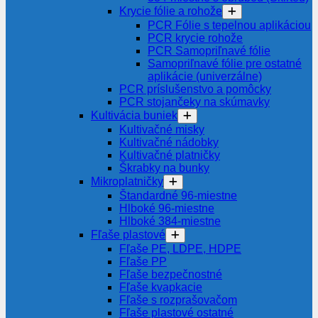
Krycie fólie a rohože
PCR Fólie s tepelnou aplikáciou
PCR krycie rohože
PCR Samopriľnavé fólie
Samopriľnavé fólie pre ostatné
aplikácie (univerzálne)
PCR príslušenstvo a pomôcky
PCR stojančeky na skúmavky
Kultivácia buniek
Kultivačné misky
Kultivačné nádobky
Kultivačné platničky
Škrabky na bunky
Mikroplatničky
Štandardné 96-miestne
Hlboké 96-miestne
Hlboké 384-miestne
Fľaše plastové
Fľaše PE, LDPE, HDPE
Fľaše PP
Fľaše bezpečnostné
Fľaše kvapkacie
Fľaše s rozprašovačom
Fľaše plastové ostatné