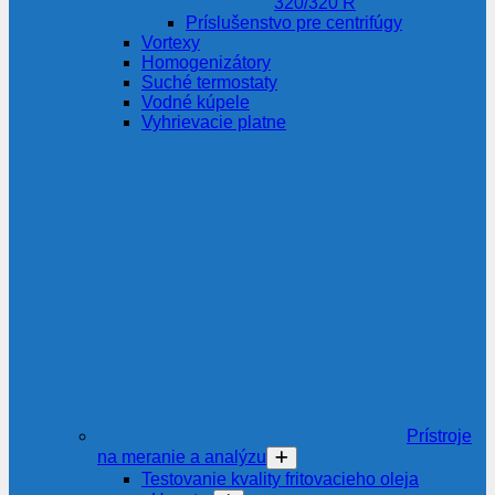
320/320 R
Príslušenstvo pre centrifúgy
Vortexy
Homogenizátory
Suché termostaty
Vodné kúpele
Vyhrievacie platne
Prístroje
na meranie a analýzu
Testovanie kvality fritovacieho oleja