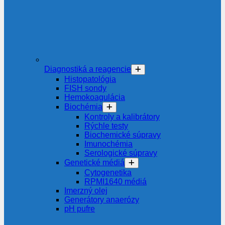
Diagnostiká a reagencie
Histopatológia
FISH sondy
Hemokoagulácia
Biochémia
Kontroly a kalibrátory
Rýchle testy
Biochemické súpravy
Imunochémia
Serologické súpravy
Genetické médiá
Cytogenetika
RPMI1640 médiá
Imerzný olej
Generátory anaerózy
pH pufre