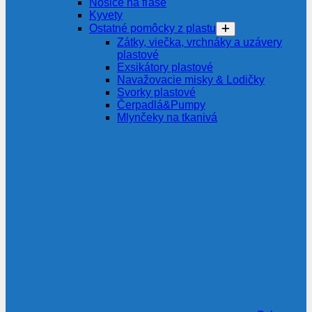
Nosiče na fľaše
Kyvety
Ostatné pomôcky z plastu
Zátky, viečka, vrchnáky a uzávery
plastové
Exsikátory plastové
Navažovacie misky & Lodičky
Svorky plastové
Čerpadlá&Pumpy
Mlynčeky na tkanivá