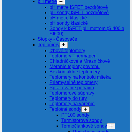
pH metre
pH metre ISFET bezdrôtové
pH sondy ISFET bezdrôtové
pH metre klasické
pH sondy klasické
Sondy k ISFET pH metrom (SI400 a
SI600)
Stopky - Časovače
Teplomery
Izbové teplomery
Teplomery Thermapen
Chladničkové a Mrazničkové
Meranie teploty povrchu
Bezkontaktné teplomery
Teplomery na kontrolu mlieka
Priemyselné teplomery
Spracovanie potravín
Teplomerové súpravy
Teplomery do rúry
Teplomery na varenie
Teplotné sondy
PT100 sondy
Termistorové sondy
Termočlánkové sondy
Povrchové sondy