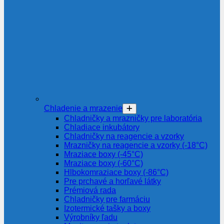
Chladenie a mrazenie
Chladničky a mrazničky pre laboratória
Chladiace inkubátory
Chladničky na reagencie a vzorky
Mrazničky na reagencie a vzorky (-18°C)
Mraziace boxy (-45°C)
Mraziace boxy (-60°C)
Hlbokomraziace boxy (-86°C)
Pre prchavé a horľavé látky
Prémiová rada
Chladničky pre farmáciu
Izotermické tašky a boxy
Výrobníky ľadu