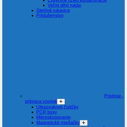
Extrémne riziko kontaminácie
Veľmi dlhý rukáv
Sterilné rukavice
Príslušenstvo
Prístroje -
príprava vzoriek
Ultrazvukové čističky
PCR boxy
Mikroskopovanie
Magnetické miešačky