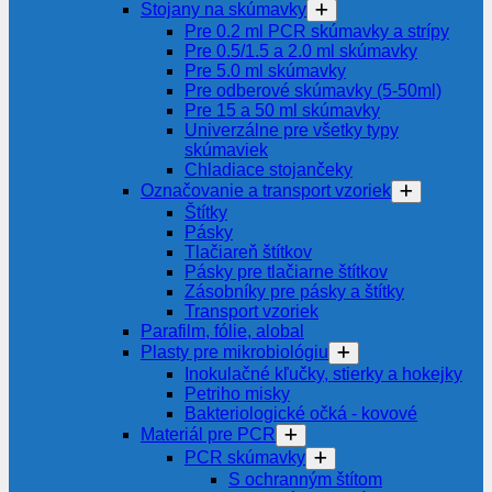
Stojany na skúmavky
Pre 0.2 ml PCR skúmavky a strípy
Pre 0.5/1.5 a 2.0 ml skúmavky
Pre 5.0 ml skúmavky
Pre odberové skúmavky (5-50ml)
Pre 15 a 50 ml skúmavky
Univerzálne pre všetky typy
skúmaviek
Chladiace stojančeky
Označovanie a transport vzoriek
Štítky
Pásky
Tlačiareň štítkov
Pásky pre tlačiarne štítkov
Zásobníky pre pásky a štítky
Transport vzoriek
Parafilm, fólie, alobal
Plasty pre mikrobiológiu
Inokulačné kľučky, stierky a hokejky
Petriho misky
Bakteriologické očká - kovové
Materiál pre PCR
PCR skúmavky
S ochranným štítom