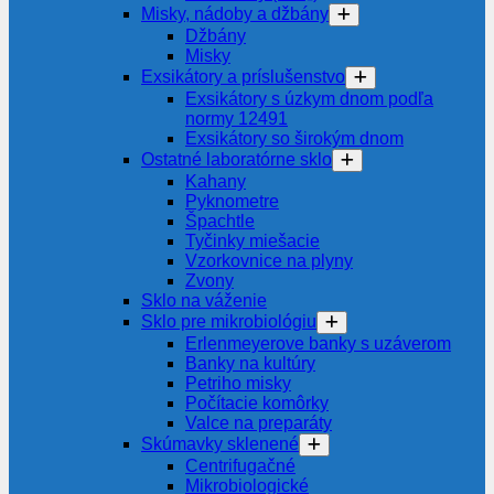
Misky, nádoby a džbány
Džbány
Misky
Exsikátory a príslušenstvo
Exsikátory s úzkym dnom podľa
normy 12491
Exsikátory so širokým dnom
Ostatné laboratórne sklo
Kahany
Pyknometre
Špachtle
Tyčinky miešacie
Vzorkovnice na plyny
Zvony
Sklo na váženie
Sklo pre mikrobiológiu
Erlenmeyerove banky s uzáverom
Banky na kultúry
Petriho misky
Počítacie komôrky
Valce na preparáty
Skúmavky sklenené
Centrifugačné
Mikrobiologické