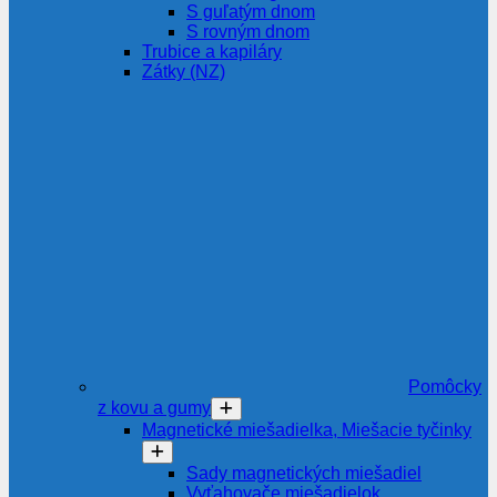
S guľatým dnom
S rovným dnom
Trubice a kapiláry
Zátky (NZ)
Pomôcky
z kovu a gumy
Magnetické miešadielka, Miešacie tyčinky
Sady magnetických miešadiel
Vyťahovače miešadielok