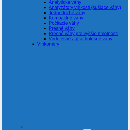
Analytické váhy
Analyzátory vlhkosti (sušiace váhy)
Jednoduché váhy
Kompaktné váhy
Počítacie váhy
Presné váhy
Presné váhy pre vyššie hmotnosti
Vodotesné a prachotesné váhy
Vlhkomery