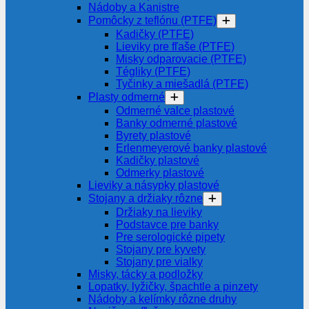
Nádoby a Kanistre
Pomôcky z teflónu (PTFE)
Kadičky (PTFE)
Lieviky pre fľaše (PTFE)
Misky odparovacie (PTFE)
Tégliky (PTFE)
Tyčinky a miešadlá (PTFE)
Plasty odmerné
Odmerné valce plastové
Banky odmerné plastové
Byrety plastové
Erlenmeyerové banky plastové
Kadičky plastové
Odmerky plastové
Lieviky a násypky plastové
Stojany a držiaky rôzne
Držiaky na lieviky
Podstavce pre banky
Pre serologické pipety
Stojany pre kyvety
Stojany pre vialky
Misky, tácky a podložky
Lopatky, lyžičky, špachtle a pinzety
Nádoby a kelímky rôzne druhy