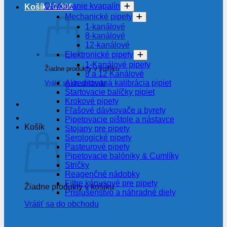
Dávkovanie kvapalín
Košík /
0.00
€
Mechanické pipety
1-kanálové
8-kanálové
12-kanálové
Elektronické pipety
1-Kanálové pipety
Žiadne produkty v košíku.
8 a 12 Kanálové
Akreditovaná kalibrácia pipiet
Vrátiť sa do obchodu
Štartovacie balíčky pipiet
Krokové pipety
Fľašové dávkovače a byrety
Pipetovacie pištole a nástavce
Košík
Stojany pre pipety
Serologické pipety
Pasteurové pipety
Pipetovacie balóniky & Cumlíky
Stričky
Reagenčné nádobky
Filtre kónusové pre pipety
Žiadne produkty v košíku.
Príslušenstvo a náhradné diely
Vrátiť sa do obchodu