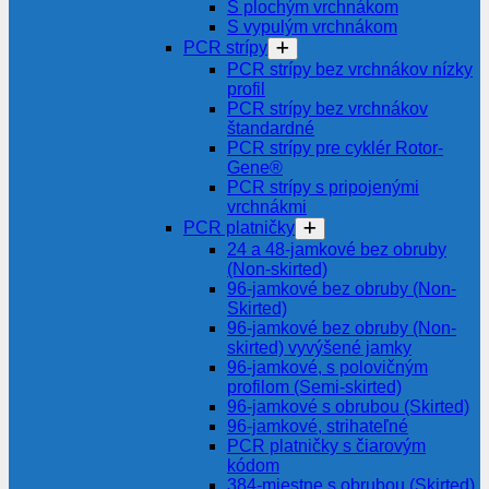
S plochým vrchnákom
S vypulým vrchnákom
PCR strípy
PCR strípy bez vrchnákov nízky
profil
PCR strípy bez vrchnákov
štandardné
PCR strípy pre cyklér Rotor-
Gene®
PCR strípy s pripojenými
vrchnákmi
PCR platničky
24 a 48-jamkové bez obruby
(Non-skirted)
96-jamkové bez obruby (Non-
Skirted)
96-jamkové bez obruby (Non-
skirted) vyvýšené jamky
96-jamkové, s polovičným
profilom (Semi-skirted)
96-jamkové s obrubou (Skirted)
96-jamkové, strihateľné
PCR platničky s čiarovým
kódom
384-miestne s obrubou (Skirted)