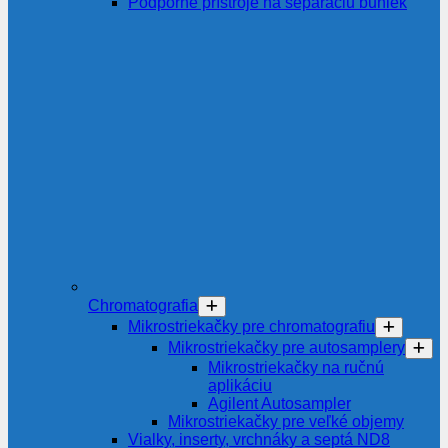
Podporné prístroje na separáciu buniek
Chromatografia
Mikrostriekačky pre chromatografiu
Mikrostriekačky pre autosamplery
Mikrostriekačky na ručnú
aplikáciu
Agilent Autosampler
Mikrostriekačky pre veľké objemy
Vialky, inserty, vrchnáky a septá ND8