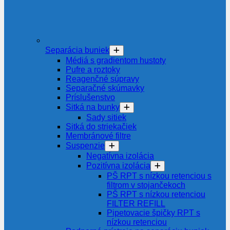
Separácia buniek
Médiá s gradientom hustoty
Pufre a roztoky
Reagenčné súpravy
Separačné skúmavky
Príslušenstvo
Sitká na bunky
Sady sitiek
Sitká do striekačiek
Membránové filtre
Suspenzie
Negatívna izolácia
Pozitívna izolácia
PŠ RPT s nízkou retenciou s
filtrom v stojančekoch
PŠ RPT s nízkou retenciou
FILTER REFILL
Pipetovacie špičky RPT s
nízkou retenciou