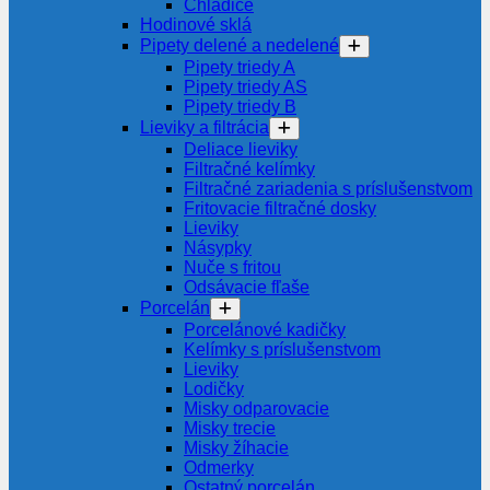
Chladiče
Hodinové sklá
Pipety delené a nedelené
Pipety triedy A
Pipety triedy AS
Pipety triedy B
Lieviky a filtrácia
Deliace lieviky
Filtračné kelímky
Filtračné zariadenia s príslušenstvom
Fritovacie filtračné dosky
Lieviky
Násypky
Nuče s fritou
Odsávacie fľaše
Porcelán
Porcelánové kadičky
Kelímky s príslušenstvom
Lieviky
Lodičky
Misky odparovacie
Misky trecie
Misky žíhacie
Odmerky
Ostatný porcelán