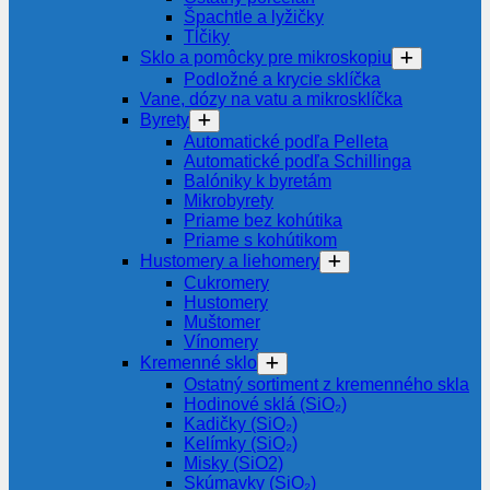
Špachtle a lyžičky
Tĺčiky
Sklo a pomôcky pre mikroskopiu
Podložné a krycie sklíčka
Vane, dózy na vatu a mikrosklíčka
Byrety
Automatické podľa Pelleta
Automatické podľa Schillinga
Balóniky k byretám
Mikrobyrety
Priame bez kohútika
Priame s kohútikom
Hustomery a liehomery
Cukromery
Hustomery
Muštomer
Vínomery
Kremenné sklo
Ostatný sortiment z kremenného skla
Hodinové sklá (SiO₂)
Kadičky (SiO₂)
Kelímky (SiO₂)
Misky (SiO2)
Skúmavky (SiO₂)