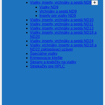
Vialky, inserty, vrchnáky a septá ND9
Vialky ND9
Vrchnáky a septá ND9
Inserty pre vialky ND9
Vialky, inserty, vrchnáky a septá ND10
Vialky, inserty, vrchnáky a septá ND11
Vialky, inserty, vrchnáky a septá ND13
Vialky, inserty, vrchnáky a septá ND18 a
ND20
Vialky, inserty, vrchnáky a septá ND24
Vialky, vrchnáky, inserty a septá ND18 a
ND22 zaklapávací uzáver
Špeciálne vialky
Krimpovacie kliešte
Stojany a krabičky na vialky
Striekačky pre HPLC