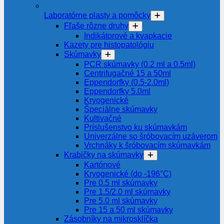
Laboratórne plasty a pomôcky
Fľaše rôzne druhy
Indikátorové a kvapkacie
Kazety pre histopatológiu
Skúmavky
PCR skúmavky (0.2 ml a 0.5ml)
Centrifugačné 15 a 50ml
Eppendorfky (0.5-2.0ml)
Eppendorfky 5.0ml
Kryogenické
Špeciálne skúmavky
Kultivačné
Príslušenstvo ku skúmavkám
Univerzálne so šróbovacím uzáverom
Vrchnáky k šróbovacím skúmavkám
Krabičky na skúmavky
Kartónové
Kryogenické (do -196°C)
Pre 0.5 ml skúmavky
Pre 1.5/2.0 ml skúmavky
Pre 5.0 ml skúmavky
Pre 15 a 50 ml skúmavky
Zásobníky na mikrosklíčka