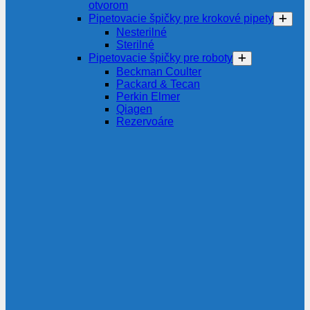
otvorom
Pipetovacie špičky pre krokové pipety
Nesterilné
Sterilné
Pipetovacie špičky pre roboty
Beckman Coulter
Packard & Tecan
Perkin Elmer
Qiagen
Rezervoáre