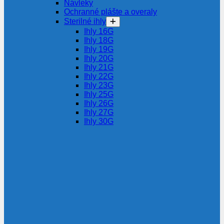
Návleky
Ochranné plášte a overaly
Sterilné ihly
Ihly 16G
Ihly 18G
Ihly 19G
Ihly 20G
Ihly 21G
Ihly 22G
Ihly 23G
Ihly 25G
Ihly 26G
Ihly 27G
Ihly 30G