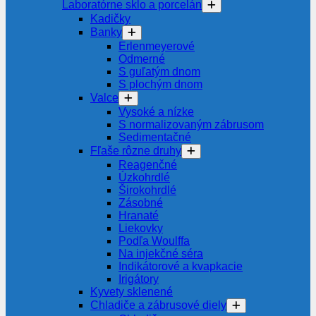
Laboratórne sklo a porcelán
Kadičky
Banky
Erlenmeyerové
Odmerné
S guľatým dnom
S plochým dnom
Valce
Vysoké a nízke
S normalizovaným zábrusom
Sedimentačné
Fľaše rôzne druhy
Reagenčné
Úzkohrdlé
Širokohrdlé
Zásobné
Hranaté
Liekovky
Podľa Woulffa
Na injekčné séra
Indikátorové a kvapkacie
Irigátory
Kyvety sklenené
Chladiče a zábrusové diely