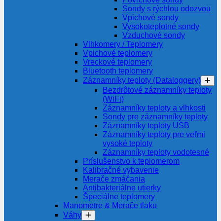
Sondy s rýchlou odozvou
Vpichové sondy
Vysokoteplotné sondy
Vzduchové sondy
Vlhkomery / Teplomery
Vpichové teplomery
Vreckové teplomery
Bluetooth teplomery
Záznamníky teploty (Dataloggery)
Bezdrôtové záznamníky teploty
(WiFi)
Záznamníky teploty a vlhkosti
Sondy pre záznamníky teploty
Záznamníky teploty USB
Záznamníky teploty pre veľmi
vysoké teploty
Záznamníky teploty vodotesné
Príslušenstvo k teplomerom
Kalibračné vybavenie
Merače zmáčania
Antibakteriálne utierky
Špeciálne teplomery
Manometre & Merače tlaku
Váhy