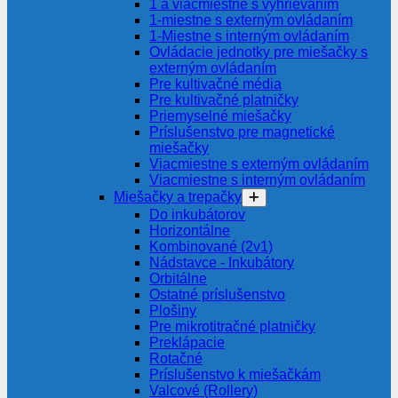
1 a viacmiestne s vyhrievaním
1-miestne s externým ovládaním
1-Miestne s interným ovládaním
Ovládacie jednotky pre miešačky s
externým ovládaním
Pre kultivačné média
Pre kultivačné platničky
Priemyselné miešačky
Príslušenstvo pre magnetické
miešačky
Viacmiestne s externým ovládaním
Viacmiestne s interným ovládaním
Miešačky a trepačky
Do inkubátorov
Horizontálne
Kombinované (2v1)
Nádstavce - Inkubátory
Orbitálne
Ostatné príslušenstvo
Plošiny
Pre mikrotitračné platničky
Preklápacie
Rotačné
Príslušenstvo k miešačkám
Valcové (Rollery)