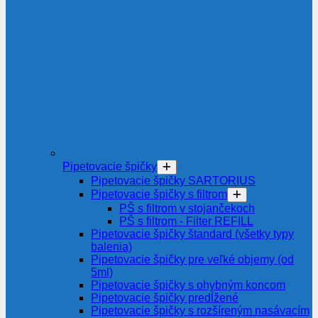
Pipetovacie špičky
Pipetovacie špičky SARTORIUS
Pipetovacie špičky s filtrom
PŠ s filtrom v stojančekoch
PŠ s filtrom - Filter REFILL
Pipetovacie špičky štandard (všetky typy
balenia)
Pipetovacie špičky pre veľké objemy (od
5ml)
Pipetovacie špičky s ohybným koncom
Pipetovacie špičky predĺžené
Pipetovacie špičky s rozšíreným nasávacím