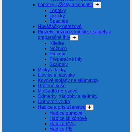
Lopatky, lyžičky a špachtle
Lopatky
Lyžičky
Špachtle
Navážačky nerezové
Pinzety, nožnice, kliešte, skalpely a
preparačné ihly
Kliešte
Nožnice
Pinzety
Preparačné ihly
Skalpely
Misky a tácky
Lieviky a násypky
Kovové stojany na skúmavky
Drôtené koše
Miešadlá nerezové
Odmerky, nádobky a kelímky
Odmerné vedrá
Hadice a príslušenstvo
Hadice gumové
Hadice silikónové
Hadice PVC
Hadice PE