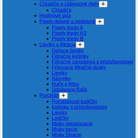
Chladiče a zábrusové diely
Chladiče
Hodinové sklá
Pipety delené a nedelené
Pipety triedy A
Pipety triedy AS
Pipety triedy B
Lieviky a filtrácia
Deliace lieviky
Filtračné kelímky
Filtračné zariadenia s príslušenstvom
Fritovacie filtračné dosky
Lieviky
Násypky
Nuče s fritou
Odsávacie fľaše
Porcelán
Porcelánové kadičky
Kelímky s príslušenstvom
Lieviky
Lodičky
Misky odparovacie
Misky trecie
Misky žíhacie