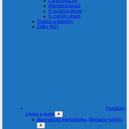
Centrifugačné
Mikrobiologické
S guľatým dnom
S rovným dnom
Trubice a kapiláry
Zátky (NZ)
Pomôcky
z kovu a gumy
Magnetické miešadielka, Miešacie tyčinky