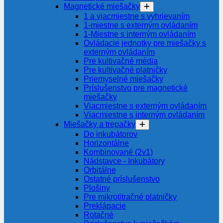
Magnetické miešačky
1 a viacmiestne s vyhrievaním
1-miestne s externým ovládaním
1-Miestne s interným ovládaním
Ovládacie jednotky pre miešačky s
externým ovládaním
Pre kultivačné média
Pre kultivačné platničky
Priemyselné miešačky
Príslušenstvo pre magnetické
miešačky
Viacmiestne s externým ovládaním
Viacmiestne s interným ovládaním
Miešačky a trepačky
Do inkubátorov
Horizontálne
Kombinované (2v1)
Nádstavce - Inkubátory
Orbitálne
Ostatné príslušenstvo
Plošiny
Pre mikrotitračné platničky
Preklápacie
Rotačné