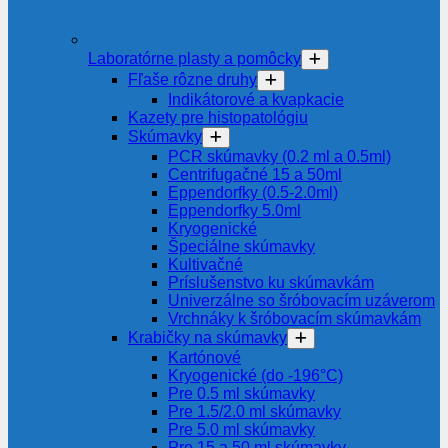
Laboratórne plasty a pomôcky
Fľaše rôzne druhy
Indikátorové a kvapkacie
Kazety pre histopatológiu
Skúmavky
PCR skúmavky (0.2 ml a 0.5ml)
Centrifugačné 15 a 50ml
Eppendorfky (0.5-2.0ml)
Eppendorfky 5.0ml
Kryogenické
Špeciálne skúmavky
Kultivačné
Príslušenstvo ku skúmavkám
Univerzálne so šróbovacím uzáverom
Vrchnáky k šróbovacím skúmavkám
Krabičky na skúmavky
Kartónové
Kryogenické (do -196°C)
Pre 0.5 ml skúmavky
Pre 1.5/2.0 ml skúmavky
Pre 5.0 ml skúmavky
Pre 15 a 50 ml skúmavky