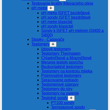
Testovanie kvality fritovacieho oleja
pH metre
pH metre ISFET bezdrôtové
pH sondy ISFET bezdrôtové
pH metre klasické
pH sondy klasické
Sondy k ISFET pH metrom (SI400 a
SI600)
Stopky - Časovače
Teplomery
Izbové teplomery
Teplomery Thermapen
Chladničkové a Mrazničkové
Meranie teploty povrchu
Bezkontaktné teplomery
Teplomery na kontrolu mlieka
Priemyselné teplomery
Spracovanie potravín
Teplomerové súpravy
Teplomery do rúry
Teplomery na varenie
Teplotné sondy
PT100 sondy
Termistorové sondy