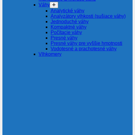
Váhy
Analytické váhy
Analyzátory vlhkosti (sušiace váhy)
Jednoduché váhy
Kompaktné váhy
Počítacie váhy
Presné váhy
Presné váhy pre vyššie hmotnosti
Vodotesné a prachotesné váhy
Vlhkomery