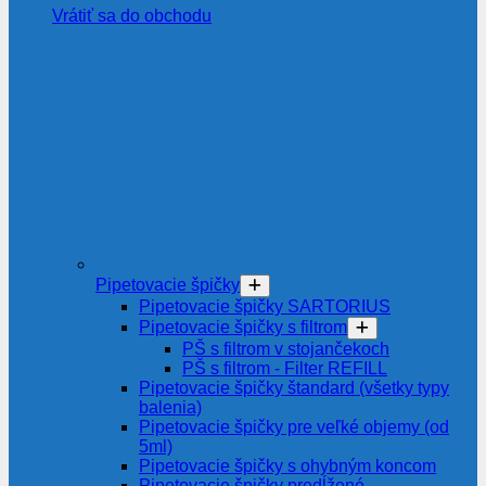
Vrátiť sa do obchodu
Pipetovacie špičky
Pipetovacie špičky SARTORIUS
Pipetovacie špičky s filtrom
PŠ s filtrom v stojančekoch
PŠ s filtrom - Filter REFILL
Pipetovacie špičky štandard (všetky typy
balenia)
Pipetovacie špičky pre veľké objemy (od
5ml)
Pipetovacie špičky s ohybným koncom
Pipetovacie špičky predĺžené