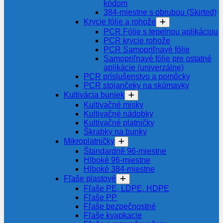
kódom
384-miestne s obrubou (Skirted)
Krycie fólie a rohože
PCR Fólie s tepelnou aplikáciou
PCR krycie rohože
PCR Samopriľnavé fólie
Samopriľnavé fólie pre ostatné
aplikácie (univerzálne)
PCR príslušenstvo a pomôcky
PCR stojančeky na skúmavky
Kultivácia buniek
Kultivačné misky
Kultivačné nádobky
Kultivačné platničky
Škrabky na bunky
Mikroplatničky
Štandardné 96-miestne
Hlboké 96-miestne
Hlboké 384-miestne
Fľaše plastové
Fľaše PE, LDPE, HDPE
Fľaše PP
Fľaše bezpečnostné
Fľaše kvapkacie