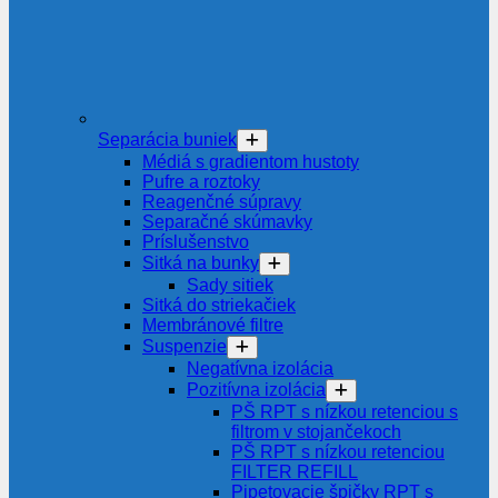
Separácia buniek
Médiá s gradientom hustoty
Pufre a roztoky
Reagenčné súpravy
Separačné skúmavky
Príslušenstvo
Sitká na bunky
Sady sitiek
Sitká do striekačiek
Membránové filtre
Suspenzie
Negatívna izolácia
Pozitívna izolácia
PŠ RPT s nízkou retenciou s
filtrom v stojančekoch
PŠ RPT s nízkou retenciou
FILTER REFILL
Pipetovacie špičky RPT s