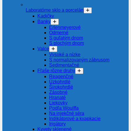
Laboratórne sklo a porcelán
Kadičky
Banky
Erlenmeyerové
Odmerné
S guľatým dnom
S plochým dnom
Valce
Vysoké a nízke
S normalizovaným zábrusom
Sedimentačné
Fľaše rôzne druhy
Reagenčné
Úzkohrdlé
Širokohrdlé
Zásobné
Hranaté
Liekovky
Podľa Woulffa
Na injekčné séra
Indikátorové a kvapkacie
Irigátory
Kyvety sklenené