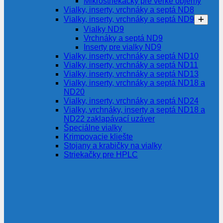
Mikrostriekačky pre veľké objemy
Vialky, inserty, vrchnáky a septá ND8
Vialky, inserty, vrchnáky a septá ND9
Vialky ND9
Vrchnáky a septá ND9
Inserty pre vialky ND9
Vialky, inserty, vrchnáky a septá ND10
Vialky, inserty, vrchnáky a septá ND11
Vialky, inserty, vrchnáky a septá ND13
Vialky, inserty, vrchnáky a septá ND18 a
ND20
Vialky, inserty, vrchnáky a septá ND24
Vialky, vrchnáky, inserty a septá ND18 a
ND22 zaklapávací uzáver
Špeciálne vialky
Krimpovacie kliešte
Stojany a krabičky na vialky
Striekačky pre HPLC