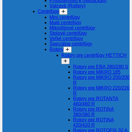
Príslušenstvo k miešačkám
Valcové (Rollery)
Centrifúgy
Mini centrifúgy
Malé centrifúgy
Mikrolitrové centrifúgy
Stolové centrifúgy
Veľké centrifúgy
Špeciálne centrifúgy
Rotory
Rotory pre centrifúgy HETTICH
Rotory pre EBA 280/280 S
Rotory pre MIKRO 185
Rotory pre MIKRO 200/200
R
Rotory pre MIKRO 220/220
R
Rotory pre ROTANTA
460/460 R
Rotory pre ROTINA
380/380 R
Rotory pre ROTINA
420/420 R
Rotory pre ROTOFIX 32 A