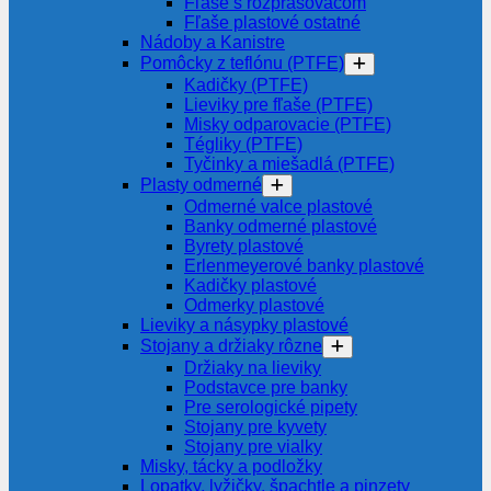
Fľaše s rozprašovačom
Fľaše plastové ostatné
Nádoby a Kanistre
Pomôcky z teflónu (PTFE)
Kadičky (PTFE)
Lieviky pre fľaše (PTFE)
Misky odparovacie (PTFE)
Tégliky (PTFE)
Tyčinky a miešadlá (PTFE)
Plasty odmerné
Odmerné valce plastové
Banky odmerné plastové
Byrety plastové
Erlenmeyerové banky plastové
Kadičky plastové
Odmerky plastové
Lieviky a násypky plastové
Stojany a držiaky rôzne
Držiaky na lieviky
Podstavce pre banky
Pre serologické pipety
Stojany pre kyvety
Stojany pre vialky
Misky, tácky a podložky
Lopatky, lyžičky, špachtle a pinzety