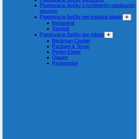
Pipetovacie špičky s rozšíreným nasávacím
otvorom
Pipetovacie špičky pre krokové pipety
Nesterilné
Sterilné
Pipetovacie špičky pre roboty
Beckman Coulter
Packard & Tecan
Perkin Elmer
Qiagen
Rezervoáre