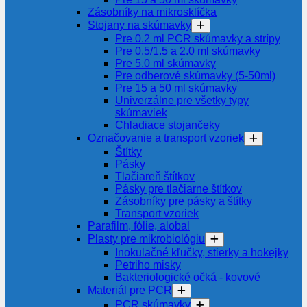
Zásobníky na mikrosklíčka
Stojany na skúmavky
Pre 0.2 ml PCR skúmavky a strípy
Pre 0.5/1.5 a 2.0 ml skúmavky
Pre 5.0 ml skúmavky
Pre odberové skúmavky (5-50ml)
Pre 15 a 50 ml skúmavky
Univerzálne pre všetky typy
skúmaviek
Chladiace stojančeky
Označovanie a transport vzoriek
Štítky
Pásky
Tlačiareň štítkov
Pásky pre tlačiarne štítkov
Zásobníky pre pásky a štítky
Transport vzoriek
Parafilm, fólie, alobal
Plasty pre mikrobiológiu
Inokulačné kľučky, stierky a hokejky
Petriho misky
Bakteriologické očká - kovové
Materiál pre PCR
PCR skúmavky