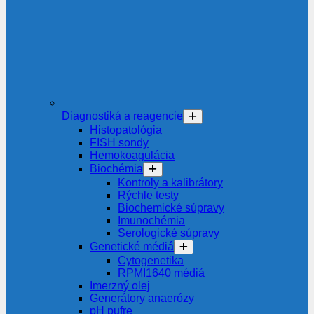
Diagnostiká a reagencie
Histopatológia
FISH sondy
Hemokoagulácia
Biochémia
Kontroly a kalibrátory
Rýchle testy
Biochemické súpravy
Imunochémia
Serologické súpravy
Genetické médiá
Cytogenetika
RPMI1640 médiá
Imerzný olej
Generátory anaerózy
pH pufre