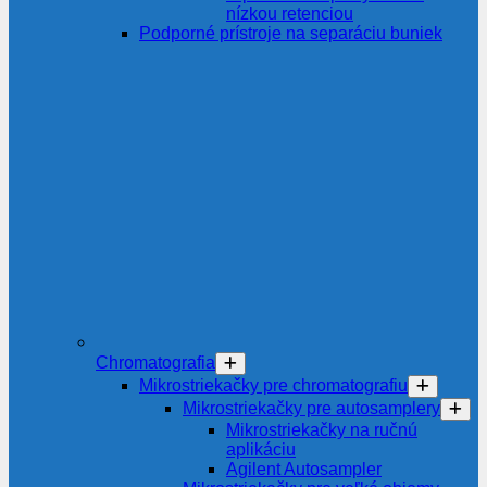
nízkou retenciou
Podporné prístroje na separáciu buniek
Chromatografia
Mikrostriekačky pre chromatografiu
Mikrostriekačky pre autosamplery
Mikrostriekačky na ručnú
aplikáciu
Agilent Autosampler