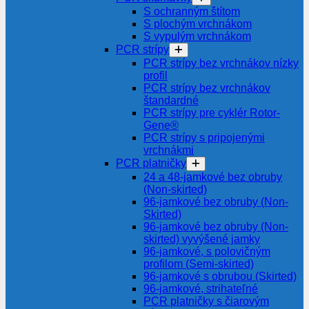
S ochranným štítom
S plochým vrchnákom
S vypulým vrchnákom
PCR strípy
PCR strípy bez vrchnákov nízky
profil
PCR strípy bez vrchnákov
štandardné
PCR strípy pre cyklér Rotor-
Gene®
PCR strípy s pripojenými
vrchnákmi
PCR platničky
24 a 48-jamkové bez obruby
(Non-skirted)
96-jamkové bez obruby (Non-
Skirted)
96-jamkové bez obruby (Non-
skirted) vyvýšené jamky
96-jamkové, s polovičným
profilom (Semi-skirted)
96-jamkové s obrubou (Skirted)
96-jamkové, strihateľné
PCR platničky s čiarovým