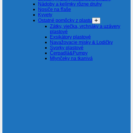
Nádoby a kelímky rôzne druhy
Nosiče na fľaše
Kyvety
Ostatné pomôcky z plastu
Zátky, viečka, vrchnáky a uzávery
plastové
Exsikátory plastové
Navažovacie misky & Lodičky
Svorky plastové
Čerpadlá&Pumpy
Mlynčeky na tkanivá