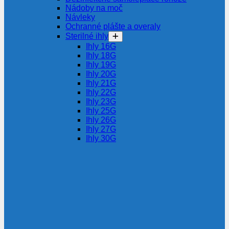
Nádoby na moč
Návleky
Ochranné plášte a overaly
Sterilné ihly
Ihly 16G
Ihly 18G
Ihly 19G
Ihly 20G
Ihly 21G
Ihly 22G
Ihly 23G
Ihly 25G
Ihly 26G
Ihly 27G
Ihly 30G