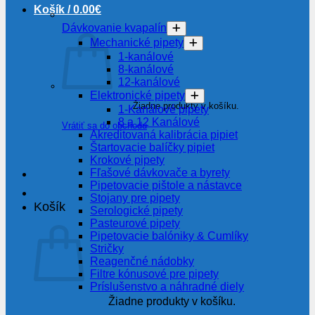
Košík /
0.00
€
Dávkovanie kvapalín
Mechanické pipety
1-kanálové
8-kanálové
12-kanálové
Elektronické pipety
Žiadne produkty v košíku.
1-Kanálové pipety
8 a 12 Kanálové
Vrátiť sa do obchodu
Akreditovaná kalibrácia pipiet
Štartovacie balíčky pipiet
Krokové pipety
Fľašové dávkovače a byrety
Pipetovacie pištole a nástavce
Stojany pre pipety
Košík
Serologické pipety
Pasteurové pipety
Pipetovacie balóniky & Cumlíky
Stričky
Reagenčné nádobky
Filtre kónusové pre pipety
Príslušenstvo a náhradné diely
Žiadne produkty v košíku.