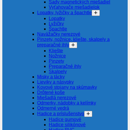
Sady magnetických miešadiel
Vyťahovače miešadielok
Lopatky, lyžičky a špachtle
Lopatky
Lyžičky
Špachtle
Navážačky nerezové
Pinzety, nožnice, kliešte, skalpely a
preparačné ihly
Kliešte
Nožnice
Pinzety
Preparačné ihly
Skalpely
Misky a tácky
Lieviky a násypky
Kovové stojany na skúmavky
Drôtené koše
Miešadlá nerezové
Odmerky, nádobky a kelímky
Odmerné vedrá
Hadice a príslušenstvo
Hadice gumové
Hadice silikónové
Hadice PVC