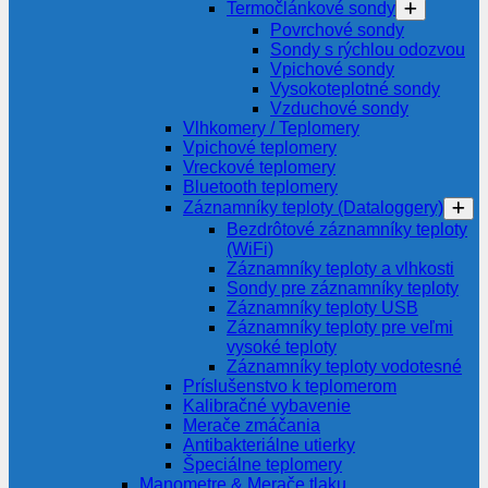
Termočlánkové sondy
Povrchové sondy
Sondy s rýchlou odozvou
Vpichové sondy
Vysokoteplotné sondy
Vzduchové sondy
Vlhkomery / Teplomery
Vpichové teplomery
Vreckové teplomery
Bluetooth teplomery
Záznamníky teploty (Dataloggery)
Bezdrôtové záznamníky teploty
(WiFi)
Záznamníky teploty a vlhkosti
Sondy pre záznamníky teploty
Záznamníky teploty USB
Záznamníky teploty pre veľmi
vysoké teploty
Záznamníky teploty vodotesné
Príslušenstvo k teplomerom
Kalibračné vybavenie
Merače zmáčania
Antibakteriálne utierky
Špeciálne teplomery
Manometre & Merače tlaku