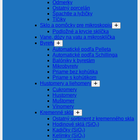
Odmerky
Ostatný porcelán
Špachtle a lyžičky
Tĺčiky
Sklo a pomôcky pre mikroskopiu
Podložné a krycie sklíčka
Vane, dózy na vatu a mikrosklíčka
Byrety
Automatické podľa Pelleta
Automatické podľa Schillinga
Balóniky k byretám
Mikrobyrety
Priame bez kohútika
Priame s kohútikom
Hustomery a liehomery
Cukromery
Hustomery
Muštomer
Vínomery
Kremenné sklo
Ostatný sortiment z kremenného skla
Hodinové sklá (SiO₂)
Kadičky (SiO₂)
Kelímky (SiO₂)