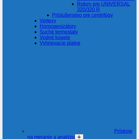
Rotory pre UNIVERSAL
320/320 R
Príslušenstvo pre centrifúgy
Vortexy
Homogenizátory
Suché termostaty
Vodné kúpele
Vyhrievacie platne
Prístroje
na meranie a analýzu