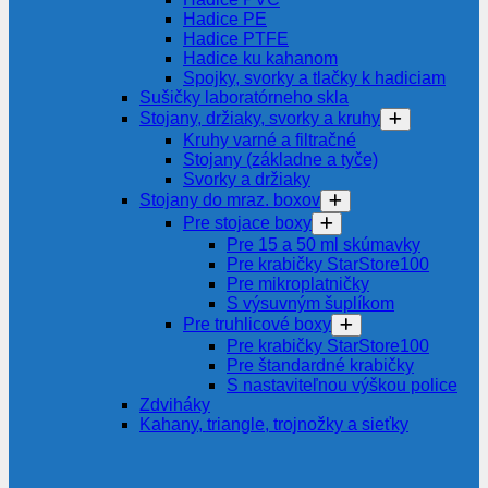
Hadice PE
Hadice PTFE
Hadice ku kahanom
Spojky, svorky a tlačky k hadiciam
Sušičky laboratórneho skla
Stojany, držiaky, svorky a kruhy
Kruhy varné a filtračné
Stojany (základne a tyče)
Svorky a držiaky
Stojany do mraz. boxov
Pre stojace boxy
Pre 15 a 50 ml skúmavky
Pre krabičky StarStore100
Pre mikroplatničky
S výsuvným šuplíkom
Pre truhlicové boxy
Pre krabičky StarStore100
Pre štandardné krabičky
S nastaviteľnou výškou police
Zdviháky
Kahany, triangle, trojnožky a sieťky