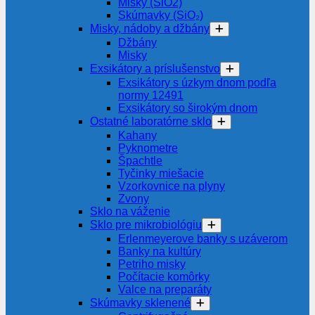
Misky (SiO2)
Skúmavky (SiO₂)
Misky, nádoby a džbány
Džbány
Misky
Exsikátory a príslušenstvo
Exsikátory s úzkym dnom podľa
normy 12491
Exsikátory so širokým dnom
Ostatné laboratórne sklo
Kahany
Pyknometre
Špachtle
Tyčinky miešacie
Vzorkovnice na plyny
Zvony
Sklo na váženie
Sklo pre mikrobiológiu
Erlenmeyerove banky s uzáverom
Banky na kultúry
Petriho misky
Počítacie komôrky
Valce na preparáty
Skúmavky sklenené