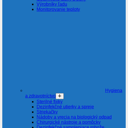
Výrobníky ľadu
Monitorovanie teploty
Hygiena
a zdravotníctvo
Sterilné fixky
Dezinfekčné utierky a spreje
Striekačky
Nádoby a vrecia na biologický odpad
Chirurgické nástroje a pomôcky
Dezinfekčné samolepiace rohože