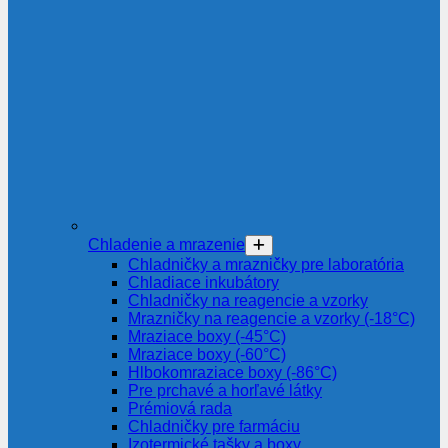
Chladenie a mrazenie
Chladničky a mrazničky pre laboratória
Chladiace inkubátory
Chladničky na reagencie a vzorky
Mrazničky na reagencie a vzorky (-18°C)
Mraziace boxy (-45°C)
Mraziace boxy (-60°C)
Hlbokomraziace boxy (-86°C)
Pre prchavé a horľavé látky
Prémiová rada
Chladničky pre farmáciu
Izotermické tašky a boxy