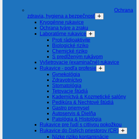
Ochrana
zdravia, hygiena a bezpečnosť
Kryogénne rukavice
Ochrana tváre a zraku
Laboratórne rukavice
Proti rádioaktivite
Biologické riziko
Chemické riziko
S predĺženým rukávom
Vyšetrovacie (examinačné) rukavice
Rukavice - podľa profesie
Gynekológia
Zdravotníctvo
Stomatológia
Tetovacie štúdiá
Kaderníctvá & Kozmetické salóny
Pedikúra & Nechtové štúdiá
Gastro priemysel
Autoservis & Dielňa
Patológia & Histológia
Rukavice pre ľudí s citlivou pokožkou
Rukavice do čistých priestorov (CR)
Nízke riziko kontaminácie