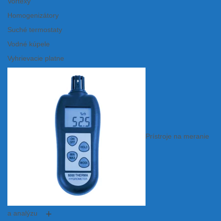
Vortexy
Homogenizátory
Suché termostaty
Vodné kúpele
Vyhrievacie platne
Prístroje na meranie
a analýzu