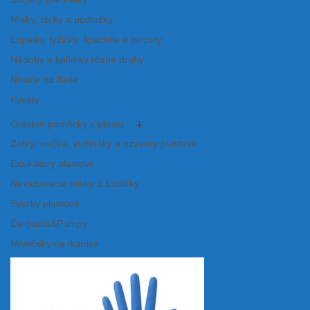
Misky, tácky a podložky
Lopatky, lyžičky, špachtle a pinzety
Nádoby a kelímky rôzne druhy
Nosiče na fľaše
Kyvety
Ostatné pomôcky z plastu
Zátky, viečka, vrchnáky a uzávery plastové
Exsikátory plastové
Navažovacie misky & Lodičky
Svorky plastové
Čerpadlá&Pumpy
Mlynčeky na tkanivá