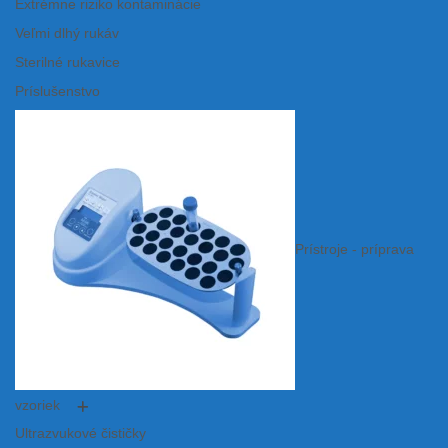
Extrémne riziko kontaminácie
Veľmi dlhý rukáv
Sterilné rukavice
Príslušenstvo
Prístroje - príprava
vzoriek
Ultrazvukové čističky