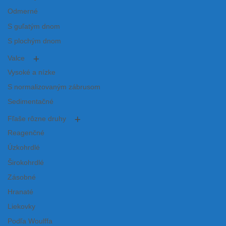
Odmerné
S guľatým dnom
S plochým dnom
Valce
Vysoké a nízke
S normalizovaným zábrusom
Sedimentačné
Fľaše rôzne druhy
Reagenčné
Úzkohrdlé
Širokohrdlé
Zásobné
Hranaté
Liekovky
Podľa Woulffa