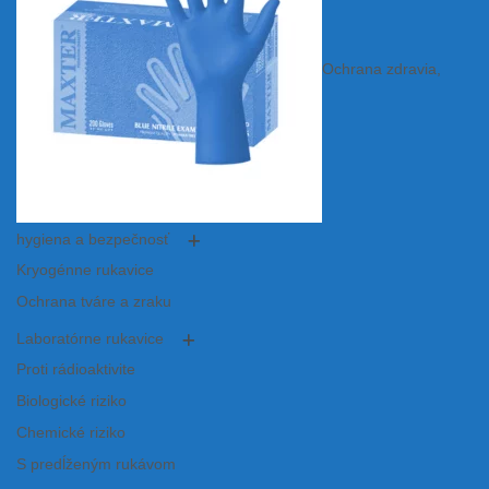
Ochrana zdravia,
hygiena a bezpečnosť
Kryogénne rukavice
Ochrana tváre a zraku
Laboratórne rukavice
Proti rádioaktivite
Biologické riziko
Chemické riziko
S predĺženým rukávom