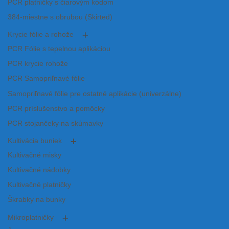
PCR platničky s čiarovým kódom
384-miestne s obrubou (Skirted)
Krycie fólie a rohože
PCR Fólie s tepelnou aplikáciou
PCR krycie rohože
PCR Samopriľnavé fólie
Samopriľnavé fólie pre ostatné aplikácie (univerzálne)
PCR príslušenstvo a pomôcky
PCR stojančeky na skúmavky
Kultivácia buniek
Kultivačné misky
Kultivačné nádobky
Kultivačné platničky
Škrabky na bunky
Mikroplatničky