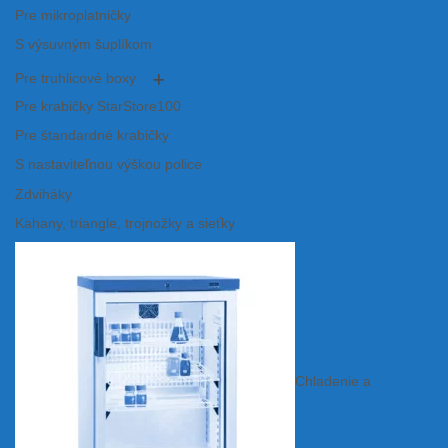
Pre mikroplatničky
S výsuvným šuplíkom
Pre truhlicové boxy
Pre krabičky StarStore100
Pre štandardné krabičky
S nastaviteľnou výškou police
Zdviháky
Kahany, triangle, trojnožky a sieťky
Chladenie a