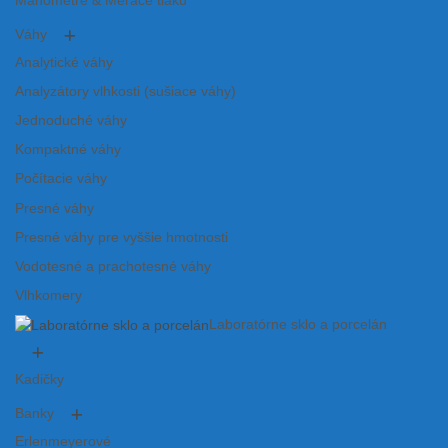
Manometre & Merače tlaku
Váhy
Analytické váhy
Analyzátory vlhkosti (sušiace váhy)
Jednoduché váhy
Kompaktné váhy
Počítacie váhy
Presné váhy
Presné váhy pre vyššie hmotnosti
Vodotesné a prachotesné váhy
Vlhkomery
Laboratórne sklo a porcelán
Kadičky
Banky
Erlenmeyerové