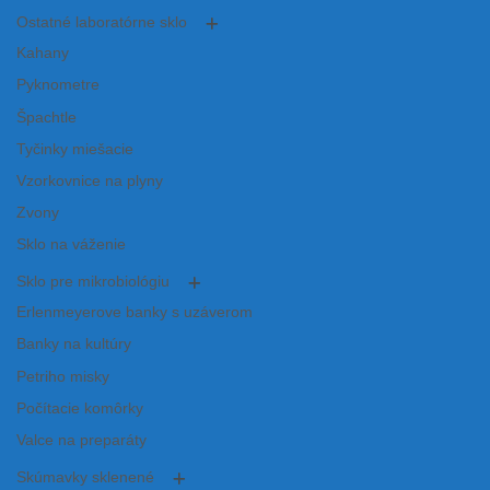
Ostatné laboratórne sklo
Kahany
Pyknometre
Špachtle
Tyčinky miešacie
Vzorkovnice na plyny
Zvony
Sklo na váženie
Sklo pre mikrobiológiu
Erlenmeyerove banky s uzáverom
Banky na kultúry
Petriho misky
Počítacie komôrky
Valce na preparáty
Skúmavky sklenené