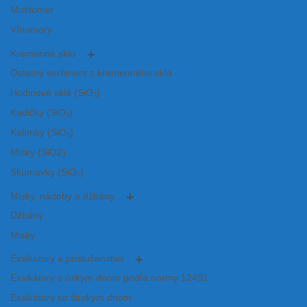
Muštomer
Vínomery
Kremenné sklo
Ostatný sortiment z kremenného skla
Hodinové sklá (SiO₂)
Kadičky (SiO₂)
Kelímky (SiO₂)
Misky (SiO2)
Skúmavky (SiO₂)
Misky, nádoby a džbány
Džbány
Misky
Exsikátory a príslušenstvo
Exsikátory s úzkym dnom podľa normy 12491
Exsikátory so širokým dnom