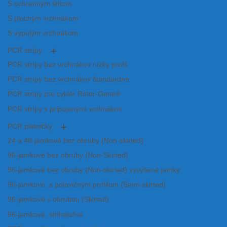
S ochranným štítom
S plochým vrchnákom
S vypulým vrchnákom
PCR strípy
PCR strípy bez vrchnákov nízky profil
PCR strípy bez vrchnákov štandardné
PCR strípy pre cyklér Rotor-Gene®
PCR strípy s pripojenými vrchnákmi
PCR platničky
24 a 48-jamkové bez obruby (Non-skirted)
96-jamkové bez obruby (Non-Skirted)
96-jamkové bez obruby (Non-skirted) vyvýšené jamky
96-jamkové, s polovičným profilom (Semi-skirted)
96-jamkové s obrubou (Skirted)
96-jamkové, strihateľné