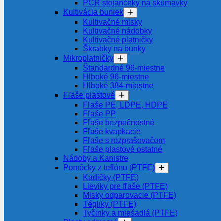
PCR stojančeky na skúmavky
Kultivácia buniek
Kultivačné misky
Kultivačné nádobky
Kultivačné platničky
Škrabky na bunky
Mikroplatničky
Štandardné 96-miestne
Hlboké 96-miestne
Hlboké 384-miestne
Fľaše plastové
Fľaše PE, LDPE, HDPE
Fľaše PP
Fľaše bezpečnostné
Fľaše kvapkacie
Fľaše s rozprašovačom
Fľaše plastové ostatné
Nádoby a Kanistre
Pomôcky z teflónu (PTFE)
Kadičky (PTFE)
Lieviky pre fľaše (PTFE)
Misky odparovacie (PTFE)
Tégliky (PTFE)
Tyčinky a miešadlá (PTFE)