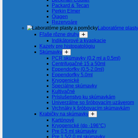
Packard & Tecan
Perkin Elmer
Qiagen
Rezervoáre
Laboratórne plast
Fľaše rôzne druhy
Indikátorové a kvapkacie
Kazety pre histopatológiu
Skúmavky
PCR skúmavky (0.2 ml a 0.5ml)
Centrifugačné 15 a 50ml
Eppendorfky (0.5-2.0ml)
Eppendorfky 5.0ml
Kryogenické
Špeciálne skúmavky
Kultivačné
Príslušenstvo ku skúmavkám
Univerzálne so šróbovacím uzáverom
Vrchnáky k šróbovacím skúmavkám
Krabičky na skúmavky
Kartónové
Kryogenické (do -196°C)
Pre 0.5 ml skúmavky
Pre 1.5/2.0 ml skúmavky