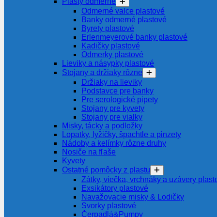
Plasty odmerné
Odmerné valce plastové
Banky odmerné plastové
Byrety plastové
Erlenmeyerové banky plastové
Kadičky plastové
Odmerky plastové
Lieviky a násypky plastové
Stojany a držiaky rôzne
Držiaky na lieviky
Podstavce pre banky
Pre serologické pipety
Stojany pre kyvety
Stojany pre vialky
Misky, tácky a podložky
Lopatky, lyžičky, špachtle a pinzety
Nádoby a kelímky rôzne druhy
Nosiče na fľaše
Kyvety
Ostatné pomôcky z plastu
Zátky, viečka, vrchnáky a uzávery plast
Exsikátory plastové
Navažovacie misky & Lodičky
Svorky plastové
Čerpadlá&Pumpy