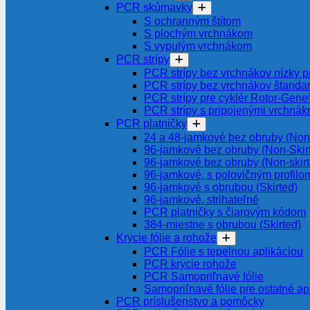
PCR skúmavky
S ochranným štítom
S plochým vrchnákom
S vypulým vrchnákom
PCR strípy
PCR strípy bez vrchnákov nízky pr
PCR strípy bez vrchnákov štanda
PCR strípy pre cyklér Rotor-Gen
PCR strípy s pripojenými vrchnák
PCR platničky
24 a 48-jamkové bez obruby (Non-
96-jamkové bez obruby (Non-Skir
96-jamkové bez obruby (Non-skir
96-jamkové, s polovičným profilom
96-jamkové s obrubou (Skirted)
96-jamkové, strihateľné
PCR platničky s čiarovým kódom
384-miestne s obrubou (Skirted)
Krycie fólie a rohože
PCR Fólie s tepelnou aplikáciou
PCR krycie rohože
PCR Samopriľnavé fólie
Samopriľnavé fólie pre ostatné ap
PCR príslušenstvo a pomôcky