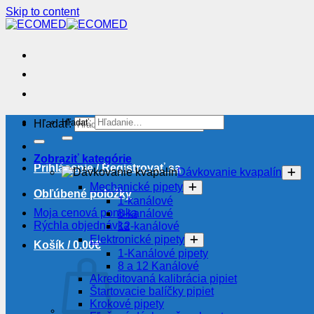
Skip to content
Hľadať:
Hľadať:
Zobraziť kategórie
Prihlásenie / Registrovať sa
Dávkovanie kvapalín
Mechanické pipety
Obľúbené položky
1-kanálové
Moja cenová ponuka
8-kanálové
Rýchla objednávka
12-kanálové
Elektronické pipety
Košík /
0.00
€
1-Kanálové pipety
8 a 12 Kanálové
Akreditovaná kalibrácia pipiet
Štartovacie balíčky pipiet
Krokové pipety