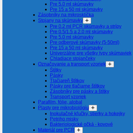
Pre 5.0 ml skúmavky
Pre 15 a 50 ml skúmavky
Zásobníky na mikrosklíčka
Stojany na skúmavky
Pre 0.2 ml PCR skúmavky a strípy
Pre 0.5/1.5 a 2.0 ml skúmavky
Pre 5.0 ml skúmavky
Pre odberové skúmavky (5-50ml)
Pre 15 a 50 ml skúmavky
Univerzálne pre všetky typy skúmaviek
Chladiace stojančeky
Označovanie a transport vzoriek
Štítky
Pásky
Tlačiareň štítkov
Pásky pre tlačiarne štítkov
Zásobníky pre pásky a štítky
Transport vzoriek
Parafilm, fólie, alobal
Plasty pre mikrobiológiu
Inokulačné kľučky, stierky a hokejky
Petriho misky
Bakteriologické očká - kovové
Materiál pre PCR