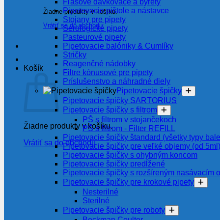
Fľašové dávkovače a byrety
Pipetovacie pištole a nástavce
Žiadne produkty v košíku.
Stojany pre pipety
Vrátiť sa do obchodu
Serologické pipety
Pasteurové pipety
Pipetovacie balóniky & Cumlíky
Stričky
Reagenčné nádobky
Košík
Filtre kónusové pre pipety
Príslušenstvo a náhradné diely
Pipetovacie špičky
Pipetovacie špičky SARTORIUS
Pipetovacie špičky s filtrom
PŠ s filtrom v stojančekoch
Žiadne produkty v košíku.
PŠ s filtrom - Filter REFILL
Pipetovacie špičky štandard (všetky typy bale
Vrátiť sa do obchodu
Pipetovacie špičky pre veľké objemy (od 5ml
Pipetovacie špičky s ohybným koncom
Pipetovacie špičky predĺžené
Pipetovacie špičky s rozšíreným nasávacím 
Pipetovacie špičky pre krokové pipety
Nesterilné
Sterilné
Pipetovacie špičky pre roboty
Beckman Coulter