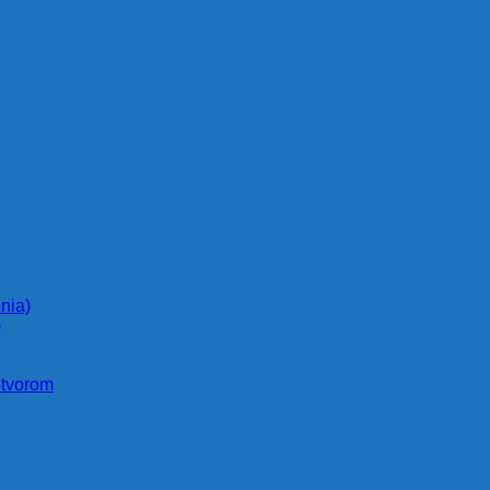
nia)
)
otvorom