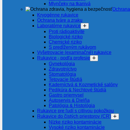
Mlynčeky na tkanivá
Ochrana
Kryogénne rukavice
Ochrana tváre a zraku
Laboratórne rukavice
Proti rádioaktivite
Biologické riziko
Chemické riziko
S predĺženým rukávom
Vyšetrovacie (examinačné) rukavice
Rukavice - podľa profesie
Gynekológia
Zdravotníctvo
Stomatológia
Tetovacie štúdiá
Kaderníctvá & Kozmetické salóny
Pedikúra & Nechtové štúdiá
Gastro priemysel
Autoservis & Dielňa
Patológia & Histológia
Rukavice pre ľudí s citlivou pokožkou
Rukavice do čistých priestorov (CR)
Nízke riziko kontaminácie
Vysoké riziko kontaminácie