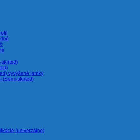
ofil
rdné
e®
mi
skirted)
ted)
ted) vyvýšené jamky
 (Semi-skirted)
likácie (univerzálne)