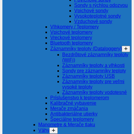
Sondy s rýchlou odozvou
Vpichové sondy
Vysokoteplotné sondy
Vzduchové sondy
Vlhkomery / Teplomery
Vpichové teplomery
Vreckové teplomery
Bluetooth teplomery
Záznamníky teploty (Dataloggery)
Bezdrôtové záznamníky teploty
(WiFi)
Záznamníky teploty a vlhkosti
Sondy pre záznamníky teploty
Záznamníky teploty USB
Záznamníky teploty pre veľmi
vysoké teploty
Záznamníky teploty vodotesné
Príslušenstvo k teplomerom
Kalibračné vybavenie
Merače zmáčania
Antibakteriálne utierky
Špeciálne teplomery
Manometre & Merače tlaku
Váhy