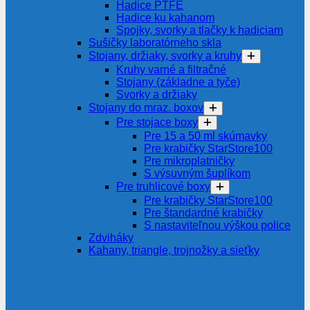
Hadice PTFE
Hadice ku kahanom
Spojky, svorky a tlačky k hadiciam
Sušičky laboratórneho skla
Stojany, držiaky, svorky a kruhy
Kruhy varné a filtračné
Stojany (základne a tyče)
Svorky a držiaky
Stojany do mraz. boxov
Pre stojace boxy
Pre 15 a 50 ml skúmavky
Pre krabičky StarStore100
Pre mikroplatničky
S výsuvným šuplíkom
Pre truhlicové boxy
Pre krabičky StarStore100
Pre štandardné krabičky
S nastaviteľnou výškou police
Zdviháky
Kahany, triangle, trojnožky a sieťky