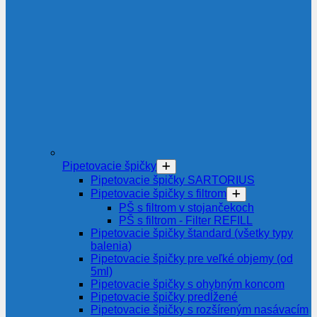
Pipetovacie špičky
Pipetovacie špičky SARTORIUS
Pipetovacie špičky s filtrom
PŠ s filtrom v stojančekoch
PŠ s filtrom - Filter REFILL
Pipetovacie špičky štandard (všetky typy
balenia)
Pipetovacie špičky pre veľké objemy (od
5ml)
Pipetovacie špičky s ohybným koncom
Pipetovacie špičky predĺžené
Pipetovacie špičky s rozšíreným nasávacím