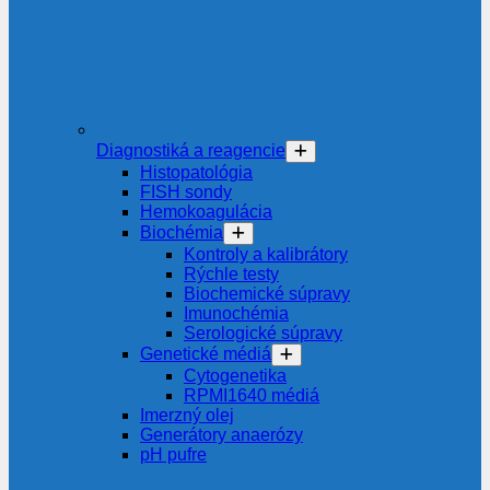
Diagnostiká a reagencie
Histopatológia
FISH sondy
Hemokoagulácia
Biochémia
Kontroly a kalibrátory
Rýchle testy
Biochemické súpravy
Imunochémia
Serologické súpravy
Genetické médiá
Cytogenetika
RPMI1640 médiá
Imerzný olej
Generátory anaerózy
pH pufre