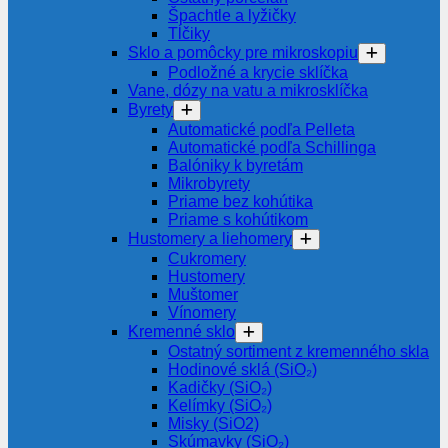
Špachtle a lyžičky
Tĺčiky
Sklo a pomôcky pre mikroskopiu
Podložné a krycie sklíčka
Vane, dózy na vatu a mikrosklíčka
Byrety
Automatické podľa Pelleta
Automatické podľa Schillinga
Balóniky k byretám
Mikrobyrety
Priame bez kohútika
Priame s kohútikom
Hustomery a liehomery
Cukromery
Hustomery
Muštomer
Vínomery
Kremenné sklo
Ostatný sortiment z kremenného skla
Hodinové sklá (SiO₂)
Kadičky (SiO₂)
Kelímky (SiO₂)
Misky (SiO2)
Skúmavky (SiO₂)