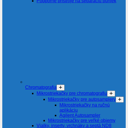
Podporné prístroje na separáciu buniek
Chromatografia
Mikrostriekačky pre chromatografiu
Mikrostriekačky pre autosamplery
Mikrostriekačky na ručnú
aplikáciu
Agilent Autosampler
Mikrostriekačky pre veľké objemy
Vialky, inserty, vrchnáky a septá ND8