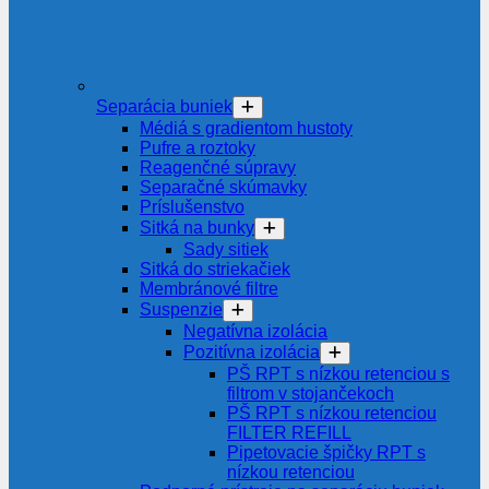
Separácia buniek
Médiá s gradientom hustoty
Pufre a roztoky
Reagenčné súpravy
Separačné skúmavky
Príslušenstvo
Sitká na bunky
Sady sitiek
Sitká do striekačiek
Membránové filtre
Suspenzie
Negatívna izolácia
Pozitívna izolácia
PŠ RPT s nízkou retenciou s
filtrom v stojančekoch
PŠ RPT s nízkou retenciou
FILTER REFILL
Pipetovacie špičky RPT s
nízkou retenciou