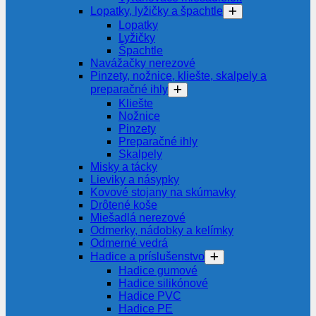
Lopatky, lyžičky a špachtle
Lopatky
Lyžičky
Špachtle
Navážačky nerezové
Pinzety, nožnice, kliešte, skalpely a
preparačné ihly
Kliešte
Nožnice
Pinzety
Preparačné ihly
Skalpely
Misky a tácky
Lieviky a násypky
Kovové stojany na skúmavky
Drôtené koše
Miešadlá nerezové
Odmerky, nádobky a kelímky
Odmerné vedrá
Hadice a príslušenstvo
Hadice gumové
Hadice silikónové
Hadice PVC
Hadice PE