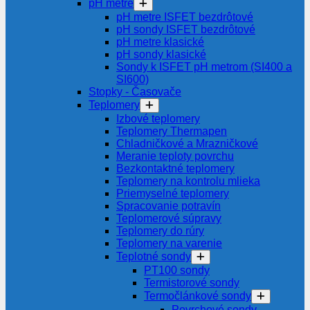
pH metre
pH metre ISFET bezdrôtové
pH sondy ISFET bezdrôtové
pH metre klasické
pH sondy klasické
Sondy k ISFET pH metrom (SI400 a
SI600)
Stopky - Časovače
Teplomery
Izbové teplomery
Teplomery Thermapen
Chladničkové a Mrazničkové
Meranie teploty povrchu
Bezkontaktné teplomery
Teplomery na kontrolu mlieka
Priemyselné teplomery
Spracovanie potravín
Teplomerové súpravy
Teplomery do rúry
Teplomery na varenie
Teplotné sondy
PT100 sondy
Termistorové sondy
Termočlánkové sondy
Povrchové sondy