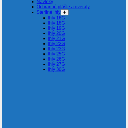
Návleky
Ochranné plášte a overaly
Sterilné ihly
Ihly 16G
Ihly 18G
Ihly 19G
Ihly 20G
Ihly 21G
Ihly 22G
Ihly 23G
Ihly 25G
Ihly 26G
Ihly 27G
Ihly 30G