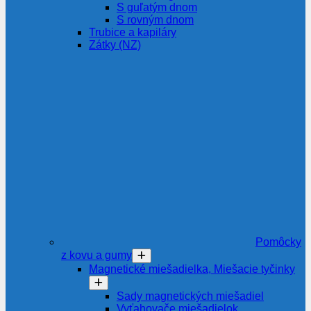
S guľatým dnom
S rovným dnom
Trubice a kapiláry
Zátky (NZ)
Pomôcky
z kovu a gumy
Magnetické miešadielka, Miešacie tyčinky
Sady magnetických miešadiel
Vyťahovače miešadielok