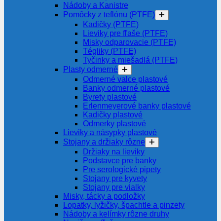
Nádoby a Kanistre
Pomôcky z teflónu (PTFE)
Kadičky (PTFE)
Lieviky pre fľaše (PTFE)
Misky odparovacie (PTFE)
Tégliky (PTFE)
Tyčinky a miešadlá (PTFE)
Plasty odmerné
Odmerné valce plastové
Banky odmerné plastové
Byrety plastové
Erlenmeyerové banky plastové
Kadičky plastové
Odmerky plastové
Lieviky a násypky plastové
Stojany a držiaky rôzne
Držiaky na lieviky
Podstavce pre banky
Pre serologické pipety
Stojany pre kyvety
Stojany pre vialky
Misky, tácky a podložky
Lopatky, lyžičky, špachtle a pinzety
Nádoby a kelímky rôzne druhy