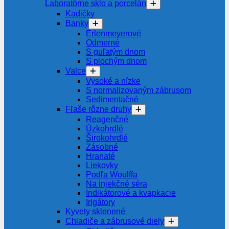
Laboratórne sklo a porcelán
Kadičky
Banky
Erlenmeyerové
Odmerné
S guľatým dnom
S plochým dnom
Valce
Vysoké a nízke
S normalizovaným zábrusom
Sedimentačné
Fľaše rôzne druhy
Reagenčné
Úzkohrdlé
Širokohrdlé
Zásobné
Hranaté
Liekovky
Podľa Woulffa
Na injekčné séra
Indikátorové a kvapkacie
Irigátory
Kyvety sklenené
Chladiče a zábrusové diely