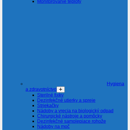
Monitorovanie teploty
Hygiena
a zdravotníctvo
Sterilné fixky
Dezinfekčné utierky a spreje
Striekačky
Nádoby a vrecia na biologický odpad
Chirurgické nástroje a pomôcky
Dezinfekčné samolepiace rohože
Nádoby na moč