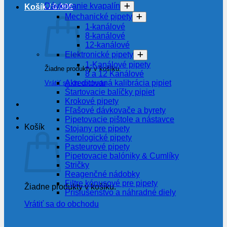
Dávkovanie kvapalín
Košík /
0.00
€
Mechanické pipety
1-kanálové
8-kanálové
12-kanálové
Elektronické pipety
1-Kanálové pipety
Žiadne produkty v košíku.
8 a 12 Kanálové
Akreditovaná kalibrácia pipiet
Vrátiť sa do obchodu
Štartovacie balíčky pipiet
Krokové pipety
Fľašové dávkovače a byrety
Pipetovacie pištole a nástavce
Košík
Stojany pre pipety
Serologické pipety
Pasteurové pipety
Pipetovacie balóniky & Cumlíky
Stričky
Reagenčné nádobky
Filtre kónusové pre pipety
Žiadne produkty v košíku.
Príslušenstvo a náhradné diely
Vrátiť sa do obchodu