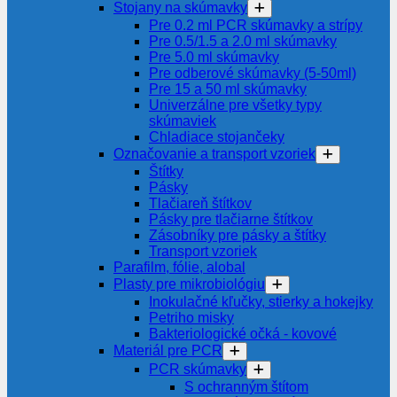
Stojany na skúmavky
Pre 0.2 ml PCR skúmavky a strípy
Pre 0.5/1.5 a 2.0 ml skúmavky
Pre 5.0 ml skúmavky
Pre odberové skúmavky (5-50ml)
Pre 15 a 50 ml skúmavky
Univerzálne pre všetky typy
skúmaviek
Chladiace stojančeky
Označovanie a transport vzoriek
Štítky
Pásky
Tlačiareň štítkov
Pásky pre tlačiarne štítkov
Zásobníky pre pásky a štítky
Transport vzoriek
Parafilm, fólie, alobal
Plasty pre mikrobiológiu
Inokulačné kľučky, stierky a hokejky
Petriho misky
Bakteriologické očká - kovové
Materiál pre PCR
PCR skúmavky
S ochranným štítom