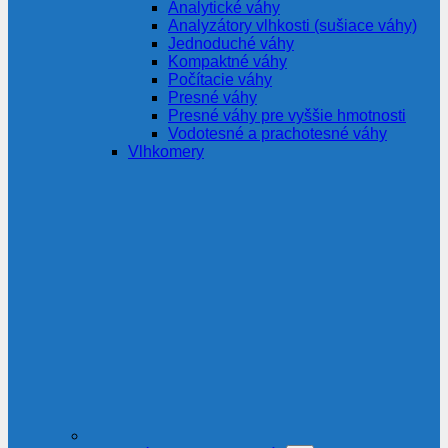
Analytické váhy
Analyzátory vlhkosti (sušiace váhy)
Jednoduché váhy
Kompaktné váhy
Počítacie váhy
Presné váhy
Presné váhy pre vyššie hmotnosti
Vodotesné a prachotesné váhy
Vlhkomery