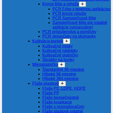
Krycie fólie a rohože
PCR Fólie s tepelnou aplikáciou
PCR krycie rohože
PCR Samopriľnavé fólie
Samopriľnavé fólie pre ostatné
aplikácie (univerzálne)
PCR príslušenstvo a pomôcky
PCR stojančeky na skúmavky
Kultivácia buniek
Kultivačné misky
Kultivačné nádobky
Kultivačné platničky
Škrabky na bunky
Mikroplatničky
Štandardné 96-miestne
Hlboké 96-miestne
Hlboké 384-miestne
Fľaše plastové
Fľaše PE, LDPE, HDPE
Fľaše PP
Fľaše bezpečnostné
Fľaše kvapkacie
Fľaše s rozprašovačom
Fľaše plastové ostatné