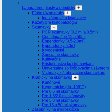
Laboratórne plasty a pomôcky
Fľaše rôzne druhy
Indikátorové a kvapkacie
Kazety pre histopatológiu
Skúmavky
PCR skúmavky (0.2 ml a 0.5ml)
Centrifugačné 15 a 50ml
Eppendorfky (0.5-2.0ml)
Eppendorfky 5.0ml
Kryogenické
Špeciálne skúmavky
Kultivačné
Príslušenstvo ku skúmavkám
Univerzálne so šróbovacím uzáverom
Vrchnáky k šróbovacím skúmavkám
Krabičky na skúmavky
Kartónové
Kryogenické (do -196°C)
Pre 0.5 ml skúmavky
Pre 1.5/2.0 ml skúmavky
Pre 5.0 ml skúmavky
Pre 15 a 50 ml skúmavky
Zásobníky na mikrosklíčka