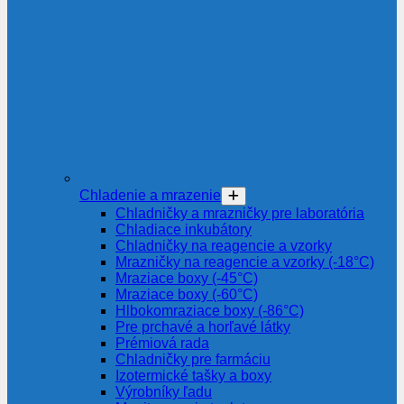
Chladenie a mrazenie
Chladničky a mrazničky pre laboratória
Chladiace inkubátory
Chladničky na reagencie a vzorky
Mrazničky na reagencie a vzorky (-18°C)
Mraziace boxy (-45°C)
Mraziace boxy (-60°C)
Hlbokomraziace boxy (-86°C)
Pre prchavé a horľavé látky
Prémiová rada
Chladničky pre farmáciu
Izotermické tašky a boxy
Výrobníky ľadu