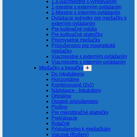
1 a viacmiestne s vyhrievaním
1-miestne s externým ovládaním
1-Miestne s interným ovládaním
Ovládacie jednotky pre miešačky s
externým ovládaním
Pre kultivačné média
Pre kultivačné platničky
Priemyselné miešačky
Príslušenstvo pre magnetické
miešačky
Viacmiestne s externým ovládaním
Viacmiestne s interným ovládaním
Miešačky a trepačky
Do inkubátorov
Horizontálne
Kombinované (2v1)
Nádstavce - Inkubátory
Orbitálne
Ostatné príslušenstvo
Plošiny
Pre mikrotitračné platničky
Preklápacie
Rotačné
Príslušenstvo k miešačkám
Valcové (Rollery)