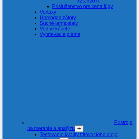
320/320 R
Príslušenstvo pre centrifúgy
Vortexy
Homogenizátory
Suché termostaty
Vodné kúpele
Vyhrievacie platne
Prístroje
na meranie a analýzu
Testovanie kvality fritovacieho oleja