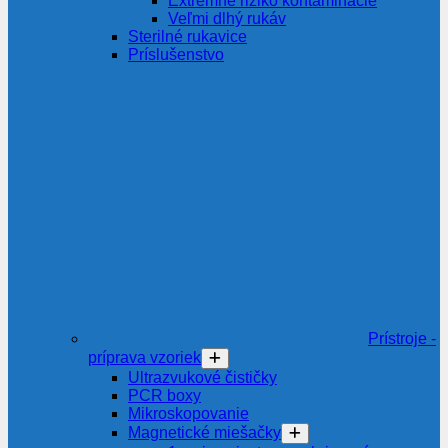
Extrémne riziko kontaminácie
Veľmi dlhý rukáv
Sterilné rukavice
Príslušenstvo
Prístroje -
príprava vzoriek
Ultrazvukové čističky
PCR boxy
Mikroskopovanie
Magnetické miešačky