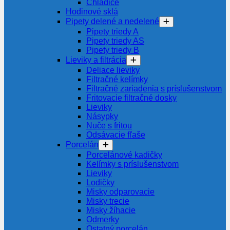
Chladiče
Hodinové sklá
Pipety delené a nedelené
Pipety triedy A
Pipety triedy AS
Pipety triedy B
Lieviky a filtrácia
Deliace lieviky
Filtračné kelímky
Filtračné zariadenia s príslušenstvom
Fritovacie filtračné dosky
Lieviky
Násypky
Nuče s fritou
Odsávacie fľaše
Porcelán
Porcelánové kadičky
Kelímky s príslušenstvom
Lieviky
Lodičky
Misky odparovacie
Misky trecie
Misky žíhacie
Odmerky
Ostatný porcelán