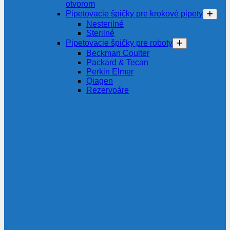
otvorom
Pipetovacie špičky pre krokové pipety
Nesterilné
Sterilné
Pipetovacie špičky pre roboty
Beckman Coulter
Packard & Tecan
Perkin Elmer
Qiagen
Rezervoáre