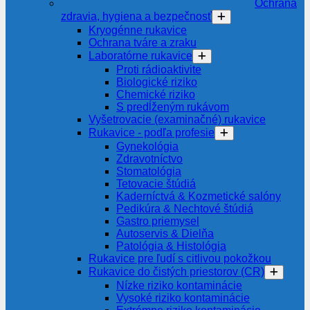
Ochrana
zdravia, hygiena a bezpečnosť
Kryogénne rukavice
Ochrana tváre a zraku
Laboratórne rukavice
Proti rádioaktivite
Biologické riziko
Chemické riziko
S predĺženým rukávom
Vyšetrovacie (examinačné) rukavice
Rukavice - podľa profesie
Gynekológia
Zdravotníctvo
Stomatológia
Tetovacie štúdiá
Kaderníctvá & Kozmetické salóny
Pedikúra & Nechtové štúdiá
Gastro priemysel
Autoservis & Dielňa
Patológia & Histológia
Rukavice pre ľudí s citlivou pokožkou
Rukavice do čistých priestorov (CR)
Nízke riziko kontaminácie
Vysoké riziko kontaminácie