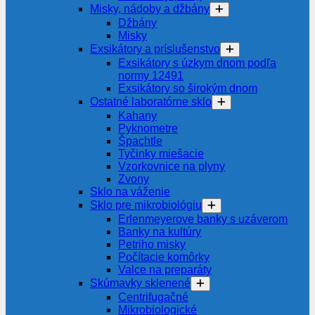
Misky, nádoby a džbány
Džbány
Misky
Exsikátory a príslušenstvo
Exsikátory s úzkym dnom podľa
normy 12491
Exsikátory so širokým dnom
Ostatné laboratórne sklo
Kahany
Pyknometre
Špachtle
Tyčinky miešacie
Vzorkovnice na plyny
Zvony
Sklo na váženie
Sklo pre mikrobiológiu
Erlenmeyerove banky s uzáverom
Banky na kultúry
Petriho misky
Počítacie komôrky
Valce na preparáty
Skúmavky sklenené
Centrifugačné
Mikrobiologické