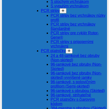
S plochým vrchnákom
S vypulým vrchnákom
PCR strípy
PCR strípy bez vrchnákov nízky
profil
PCR strípy bez vrchnákov
štandardné
PCR strípy pre cyklér Rotor-
Gene®
PCR strípy s pripojenými
vrchnákmi
PCR platničky
24 a 48-jamkové bez obruby
(Non-skirted)
96-jamkové bez obruby (Non-
Skirted)
96-jamkové bez obruby (Non-
skirted) vyvýšené jamky
96-jamkové, s polovičným
profilom (Semi-skirted)
96-jamkové s obrubou (Skirted)
96-jamkové, strihateľné
PCR platničky s čiarovým
kódom
384-miestne s obrubou (Skirted)