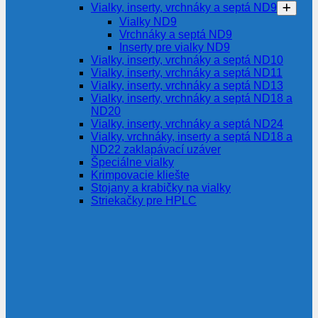
Vialky, inserty, vrchnáky a septá ND9
Vialky ND9
Vrchnáky a septá ND9
Inserty pre vialky ND9
Vialky, inserty, vrchnáky a septá ND10
Vialky, inserty, vrchnáky a septá ND11
Vialky, inserty, vrchnáky a septá ND13
Vialky, inserty, vrchnáky a septá ND18 a
ND20
Vialky, inserty, vrchnáky a septá ND24
Vialky, vrchnáky, inserty a septá ND18 a
ND22 zaklapávací uzáver
Špeciálne vialky
Krimpovacie kliešte
Stojany a krabičky na vialky
Striekačky pre HPLC