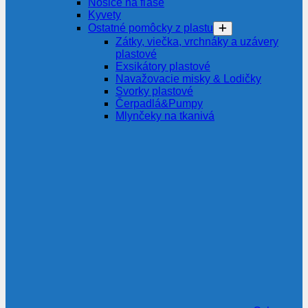
Nosiče na fľaše
Kyvety
Ostatné pomôcky z plastu
Zátky, viečka, vrchnáky a uzávery
plastové
Exsikátory plastové
Navažovacie misky & Lodičky
Svorky plastové
Čerpadlá&Pumpy
Mlynčeky na tkanivá